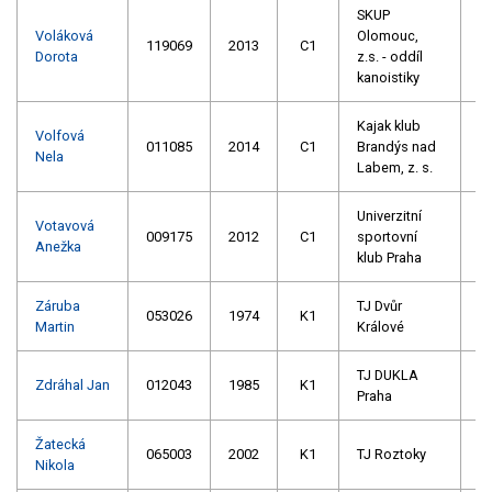
SKUP
Voláková
Olomouc,
119069
2013
C1
Dorota
z.s. - oddíl
kanoistiky
Kajak klub
Volfová
011085
2014
C1
Brandýs nad
Nela
Labem, z. s.
Univerzitní
Votavová
009175
2012
C1
sportovní
Anežka
klub Praha
Záruba
TJ Dvůr
053026
1974
K1
Martin
Králové
TJ DUKLA
Zdráhal Jan
012043
1985
K1
Praha
Žatecká
065003
2002
K1
TJ Roztoky
Nikola