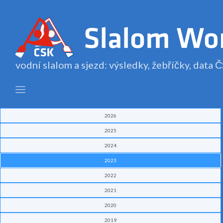
vodní slalom a sjezd: výsledky, žebříčky, data
2026
2025
2024
2023
2022
2021
2020
2019