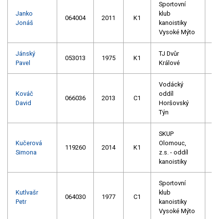
Sportovní
Janko
klub
064004
2011
K1
Jonáš
kanoistiky
Vysoké Mýto
Jánský
TJ Dvůr
053013
1975
K1
Pavel
Králové
Vodácký
Kováč
oddíl
066036
2013
C1
David
Horšovský
Týn
SKUP
Kučerová
Olomouc,
119260
2014
K1
Simona
z.s. - oddíl
kanoistiky
Sportovní
Kutlvašr
klub
064030
1977
C1
Petr
kanoistiky
Vysoké Mýto