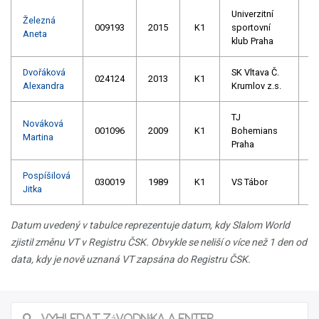
Univerzitní
Železná
009193
2015
K1
sportovní
Aneta
klub Praha
Dvořáková
SK Vltava Č.
024124
2013
K1
Alexandra
Krumlov z.s.
TJ
Nováková
001096
2009
K1
Bohemians
Martina
Praha
Pospíšilová
030019
1989
K1
VS Tábor
Jitka
Datum uvedený v tabulce reprezentuje datum, kdy Slalom World
zjistil změnu VT v Registru ČSK. Obvykle se neliší o více než 1 den od
data, kdy je nově uznaná VT zapsána do Registru ČSK.