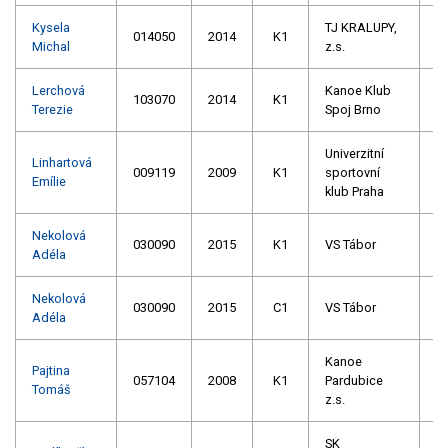
Kysela
TJ KRALUPY,
014050
2014
K1
Michal
z.s.
Lerchová
Kanoe Klub
103070
2014
K1
Terezie
Spoj Brno
Univerzitní
Linhartová
009119
2009
K1
sportovní
Emílie
klub Praha
Nekolová
030090
2015
K1
VS Tábor
Adéla
Nekolová
030090
2015
C1
VS Tábor
Adéla
Kanoe
Pajtina
057104
2008
K1
Pardubice
Tomáš
z.s.
SK