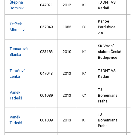
Štěpina
TJ DNT VS
047021
2012
K1
Dominik
Kadaň
Kanoe
Tatíček
057049
1985
C1
Pardubice
Miroslav
z.s.
SK Vodní
Toncarová
023183
2010
K1
slalom České
Blanka
Budějovice
Turoňová
TJ DNT VS
047043
2013
K1
Lenka
Kadaň
TJ
Vaněk
001089
2013
C1
Bohemians
Tadeáš
Praha
TJ
Vaněk
001089
2013
K1
Bohemians
Tadeáš
Praha