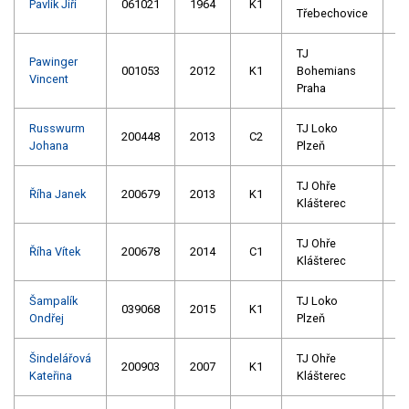
Pavlík Jiří
061021
1964
K1
Třebechovice
TJ
Pawinger
001053
2012
K1
Bohemians
Vincent
Praha
Russwurm
TJ Loko
200448
2013
C2
Johana
Plzeň
TJ Ohře
Říha Janek
200679
2013
K1
Klášterec
TJ Ohře
Říha Vítek
200678
2014
C1
Klášterec
Šampalík
TJ Loko
039068
2015
K1
Ondřej
Plzeň
Šindelářová
TJ Ohře
200903
2007
K1
Kateřina
Klášterec