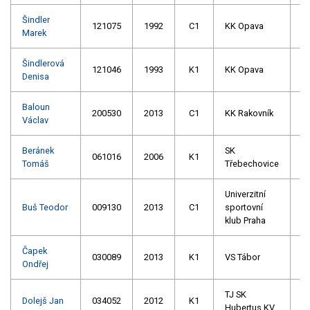
Šindler
121075
1992
C1
KK Opava
Marek
Šindlerová
121046
1993
K1
KK Opava
Denisa
Baloun
200530
2013
C1
KK Rakovník
Václav
Beránek
SK
061016
2006
K1
Tomáš
Třebechovice
Univerzitní
Buš Teodor
009130
2013
C1
sportovní
klub Praha
Čapek
030089
2013
K1
VS Tábor
Ondřej
TJ SK
Dolejš Jan
034052
2012
K1
Hubertus KV