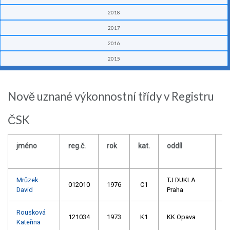
2018
2017
2016
2015
Nově uznané výkonnostní třídy v Registru
ČSK
jméno
reg.č.
rok
kat.
oddíl
V
R
Mrůzek
TJ DUKLA
012010
1976
C1
David
Praha
Rousková
121034
1973
K1
KK Opava
Kateřina