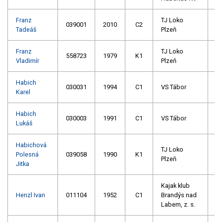
Franz
TJ Loko
039001
2010
C2
Tadeáš
Plzeň
Franz
TJ Loko
558723
1979
K1
Vladimír
Plzeň
Habich
030031
1994
C1
VS Tábor
Karel
Habich
030003
1991
C1
VS Tábor
Lukáš
Habichová
TJ Loko
Polesná
039058
1990
K1
Plzeň
Jitka
Kajak klub
Henzl Ivan
011104
1952
C1
Brandýs nad
Labem, z. s.