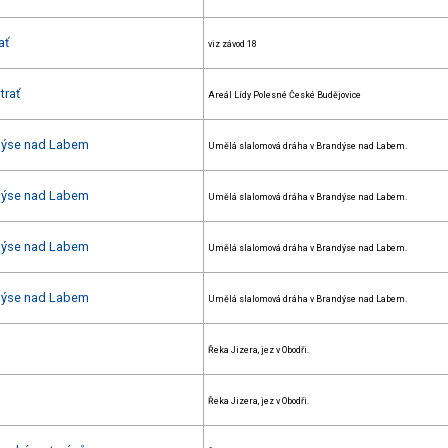
ať
viz závod 18
trať
Areál Lídy Polesné České Budějovice
ndýse nad Labem
Umělá slalomová dráha v Brandýse nad Labem.
ndýse nad Labem
Umělá slalomová dráha v Brandýse nad Labem.
ndýse nad Labem
Umělá slalomová dráha v Brandýse nad Labem.
ndýse nad Labem
Umělá slalomová dráha v Brandýse nad Labem.
Řeka Jizera, jez v Obodři.
Řeka Jizera, jez v Obodři.