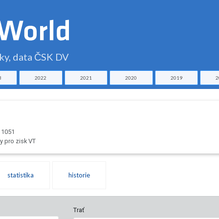
čky, data ČSK DV
3
2022
2021
2020
2019
2
011051
 pro zisk VT
statistika
historie
Trať