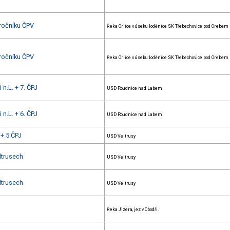
 ročníku ČPV
Řeka Orlice v úseku loděnice SK Třebechovice pod Orebem
 ročníku ČPV
Řeka Orlice v úseku loděnice SK Třebechovice pod Orebem
 n.L. + 7. ČPJ
USD Roudnice nad Labem
 n.L. + 6. ČPJ
USD Roudnice nad Labem
+ 5.ČPJ
USD Veltrusy
ltrusech
USD Veltrusy
ltrusech
USD Veltrusy
Řeka Jizera, jez v Obodři.