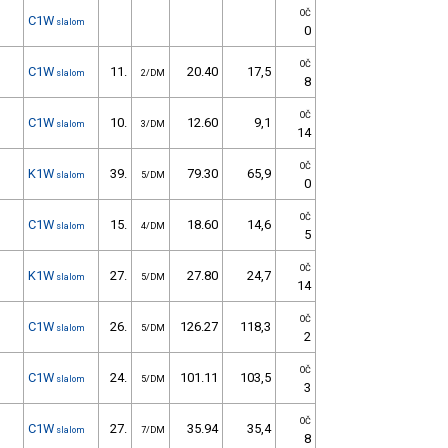
OČ
C1W
slalom
0
OČ
C1W
11.
20.40
17,5
slalom
2/DM
8
OČ
C1W
10.
12.60
9,1
slalom
3/DM
14
OČ
K1W
39.
79.30
65,9
slalom
5/DM
0
OČ
C1W
15.
18.60
14,6
slalom
4/DM
5
OČ
K1W
27.
27.80
24,7
slalom
5/DM
14
OČ
C1W
26.
126.27
118,3
slalom
5/DM
2
OČ
C1W
24.
101.11
103,5
slalom
5/DM
3
OČ
C1W
27.
35.94
35,4
slalom
7/DM
8