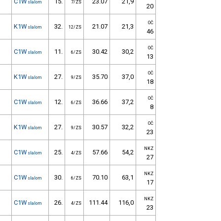
C1W
15.
23.07
21,9
slalom
7/ZS
20
OČ
K1W
32.
21.07
21,3
slalom
12/ZS
46
OČ
C1W
11.
30.42
30,2
slalom
6/ZS
13
OČ
K1W
27.
35.70
37,0
slalom
9/ZS
18
OČ
C1W
12.
36.66
37,2
slalom
6/ZS
8
OČ
K1W
27.
30.57
32,2
slalom
9/ZS
23
NKZ
C1W
25.
57.66
54,2
slalom
4/ZS
27
NKZ
C1W
30.
70.10
63,1
slalom
6/ZS
17
NKZ
C1W
26.
111.44
116,0
slalom
4/ZS
23