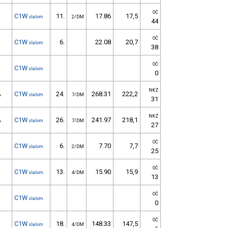
OČ
C1W
11.
17.86
17,5
slalom
2/DM
44
OČ
C1W
6.
22.08
20,7
slalom
38
OČ
C1W
slalom
0
NKZ
C1W
24.
268.31
222,2
A
slalom
7/DM
31
NKZ
C1W
26.
241.97
218,1
A
slalom
7/DM
27
OČ
C1W
6.
7.70
7,7
slalom
2/DM
25
OČ
C1W
13.
15.90
15,9
slalom
4/DM
13
OČ
C1W
slalom
0
OČ
C1W
18.
148.33
147,5
slalom
4/DM