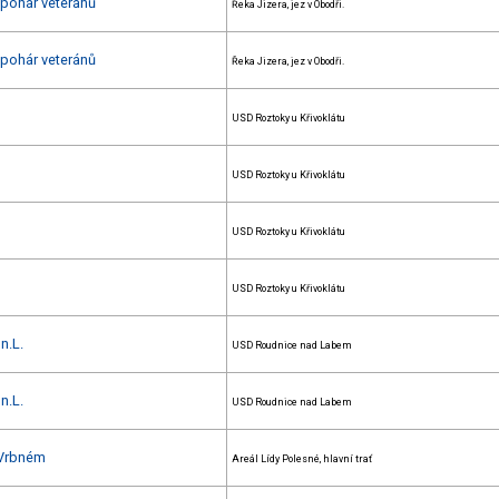
 pohár veteránů
Řeka Jizera, jez v Obodři.
 pohár veteránů
Řeka Jizera, jez v Obodři.
USD Roztoky u Křivoklátu
USD Roztoky u Křivoklátu
USD Roztoky u Křivoklátu
USD Roztoky u Křivoklátu
n.L.
USD Roudnice nad Labem
n.L.
USD Roudnice nad Labem
 Vrbném
Areál Lídy Polesné, hlavní trať