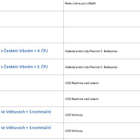
Řeka Jizera, jez v Obodři
mu v Českém Vrbném + 4. ČPJ
Vodácký areál Lídy Polesné Č. Budějovice
mu v Českém Vrbném + 3. ČPJ
Vodácký areál Lídy Polesné Č. Budějovice
USD Roudnice nad Labem
USD Roudnice nad Labem
u ve Veltrusech + 5.nominační
USD Veltrusy
u ve Veltrusech + 4.nominační
USD Veltrusy