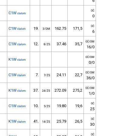
6
OČ
C1W
slalom
0
OČ
C1W
19.
162.75
171,5
slalom
3/DM
6
OČ/OM
C1W
12.
37.46
35,7
slalom
8/ZS
16/0
OČ/OM
K1W
slalom
0/0
OČ/OM
C1W
7.
24.11
22,7
slalom
7/ZS
36/0
OČ/OM
K1W
37.
272.09
275,2
slalom
24/ZS
1/0
OČ
C1W
10.
19.80
19,6
slalom
5/ZS
25
OČ
K1W
41.
25.79
26,5
slalom
14/ZS
30
OČ