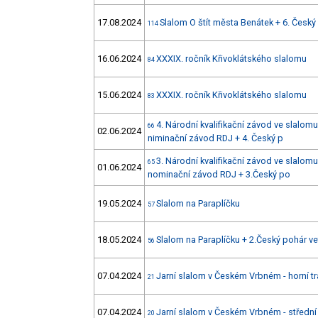
17.08.2024
Slalom O štít města Benátek + 6. Český
114
16.06.2024
XXXIX. ročník Křivoklátského slalomu
84
15.06.2024
XXXIX. ročník Křivoklátského slalomu
83
4. Národní kvalifikační závod ve slalomu
66
02.06.2024
niminační závod RDJ + 4. Český p
3. Národní kvalifikační závod ve slalomu
65
01.06.2024
nominační závod RDJ + 3.Český po
19.05.2024
Slalom na Paraplíčku
57
18.05.2024
Slalom na Paraplíčku + 2.Český pohár v
56
07.04.2024
Jarní slalom v Českém Vrbném - horní tr
21
07.04.2024
Jarní slalom v Českém Vrbném - střední 
20