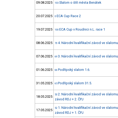
09.08.2025
Slalom o štít města Benátek
103
20.07.2025
ECA Cup Race 2
0
19.07.2025
ECA Cup v Roudnici n.L. race 1
100
08.06.2025
4. Národní kvalifikační závod ve slalo
70
07.06.2025
3. Národní kvalifikační závod ve slalo
69
01.06.2025
Podřipský slalom 1.6.
66
31.05.2025
Podřipský slalom 31.5.
65
2. Národní kvalifikační závod ve slalom
53
18.05.2025
závod RDJ + 2. ČPJ
1. Národní kvalifikační závod ve slalom
52
17.05.2025
závod RDJ + 1. ČPJ