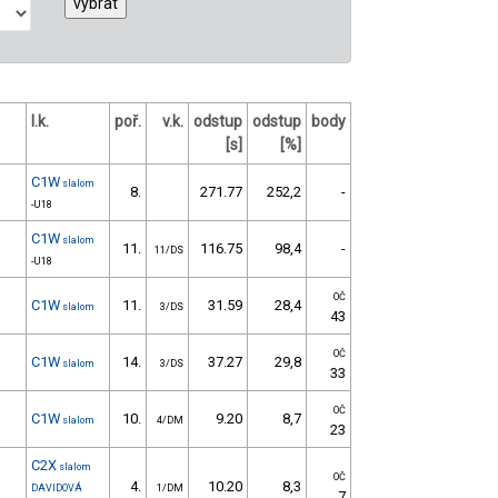
l.k.
poř.
v.k.
odstup
odstup
body
[s]
[%]
C1W
slalom
8.
271.77
252,2
-
-U18
C1W
slalom
11.
116.75
98,4
-
11/DS
-U18
OČ
C1W
11.
31.59
28,4
slalom
3/DS
43
OČ
C1W
14.
37.27
29,8
slalom
3/DS
33
OČ
C1W
10.
9.20
8,7
slalom
4/DM
23
C2X
slalom
OČ
4.
10.20
8,3
DAVIDOVÁ
1/DM
7