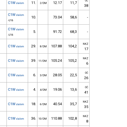
OČ
C1W
11.
12.17
11,7
slalom
2/DM
38
C1W
slalom
10.
73.04
58,6
-
-U16
C1W
slalom
5.
91.72
68,3
-
-U16
NKZ
C1W
29.
107.88
104,2
slalom
8/DM
17
NKZ
C1W
39.
105.24
105,2
slalom
11/DM
6
OČ
C1W
6.
28.05
22,5
slalom
3/DM
26
OČ
C1W
4.
19.06
13,6
slalom
4/DM
41
NKZ
C1W
18.
40.54
35,7
slalom
6/DM
35
NKZ
C1W
36.
110.88
102,8
slalom
10/DM
8