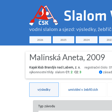
vodní slalom a sjezd: výsledky, žebří
2026
2025
2024
202
Malinská Aneta, 2009
Kajak klub Brandýs nad Labem, z. s.
registrační číslo: 
výkonnostní třídy
slalom
C1:
2
C2:
3
zásady
výsledky
umístění v žebříčcích
Typ závodu