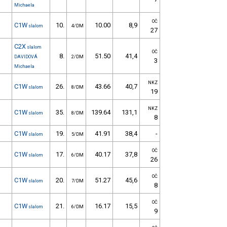
Michaela
OČ
C1W
10.
10.00
8,9
slalom
4/DM
27
C2X
slalom
OČ
8.
51.50
41,4
DAVIDOVÁ
2/DM
3
Michaela
NKZ
C1W
26.
43.66
40,7
slalom
8/DM
19
NKZ
C1W
35.
139.64
131,1
slalom
8/DM
8
C1W
19.
41.91
38,4
-
slalom
5/DM
OČ
C1W
17.
40.17
37,8
slalom
6/DM
26
OČ
C1W
20.
51.27
45,6
slalom
7/DM
8
OČ
C1W
21.
16.17
15,5
slalom
6/DM
9