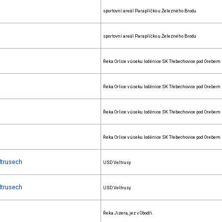
sportovní areál Paraplíčko u Železného Brodu
sportovní areál Paraplíčko u Železného Brodu
Řeka Orlice v úseku loděnice SK Třebechovice pod Orebem
Řeka Orlice v úseku loděnice SK Třebechovice pod Orebem
Řeka Orlice v úseku loděnice SK Třebechovice pod Orebem
Řeka Orlice v úseku loděnice SK Třebechovice pod Orebem
ltrusech
USD Veltrusy
ltrusech
USD Veltrusy
Řeka Jizera, jez v Obodři.