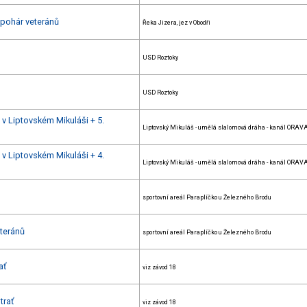
 pohár veteránů
Řeka Jizera, jez v Obodři
USD Roztoky
USD Roztoky
 v Liptovském Mikuláši + 5.
Liptovský Mikuláš - umělá slalomová dráha - kanál ORAV
 v Liptovském Mikuláši + 4.
Liptovský Mikuláš - umělá slalomová dráha - kanál ORAV
sportovní areál Paraplíčko u Železného Brodu
eteránů
sportovní areál Paraplíčko u Železného Brodu
ať
viz závod 18
trať
viz závod 18