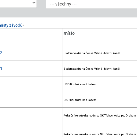
místy závodů
<
místo
 2
Slalomová dráha České Vrbné - hlavní kanál
 1
Slalomová dráha České Vrbné - hlavní kanál
USD Roudnice nad Labem
USD Roudnice nad Labem
Řeka Orlice v úseku loděnice SK Třebechovice pod Orebem
Řeka Orlice v úseku loděnice SK Třebechovice pod Orebem