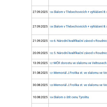
27.09.2025
Slalom v Třebechovicích + vyhlášení 8.
136
27.09.2025
Slalom v Třebechovicích + vyhlášení 8.
136
21.09.2025
6. Národní kvalifikační závod v Roudnici
133
20.09.2025
5. Národní kvalifikační závod v Roudnici
132
13.09.2025
MČR dorostu ve slalomu ve Veltrusech 
127
31.08.2025
Memoriál J.Froňka st. ve slalomu ve Ve
121
30.08.2025
Memoriál J.Froňka st. ve slalomu ve Ve
120
10.08.2025
Slalom o štít cenu Tyrolitu
104