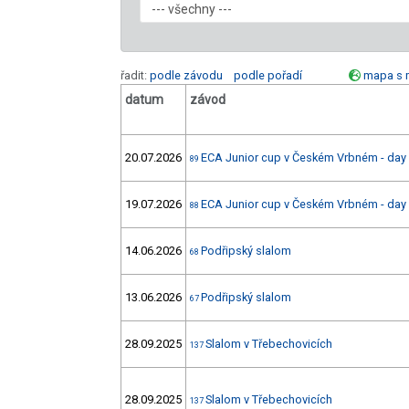
řadit:
podle závodu
podle pořadí
mapa s 
datum
závod
20.07.2026
ECA Junior cup v Českém Vrbném - day
89
19.07.2026
ECA Junior cup v Českém Vrbném - day
88
14.06.2026
Podřipský slalom
68
13.06.2026
Podřipský slalom
67
28.09.2025
Slalom v Třebechovicích
137
28.09.2025
Slalom v Třebechovicích
137