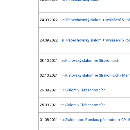
134
24.09.2022
Třebechovický slalom + vyhlášení 5. r
133
24.09.2022
Třebechovický slalom + vyhlášení 5. r
133
03.10.2021
Klatovský slalom ve Strakonicích
145
02.10.2021
Klatovský slalom ve Strakonicích - Mem
144
26.09.2021
Slalom v Třebechovicích
142
25.09.2021
Slalom v Třebechovicích
141
01.08.2021
Slalom pod Borskou přehradou + ČP p
108