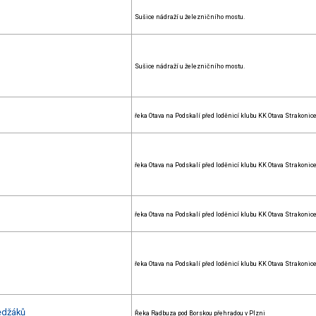
Sušice nádraží u železničního mostu.
Sušice nádraží u železničního mostu.
řeka Otava na Podskalí před loděnicí klubu KK Otava Strakonic
řeka Otava na Podskalí před loděnicí klubu KK Otava Strakonic
řeka Otava na Podskalí před loděnicí klubu KK Otava Strakonic
řeka Otava na Podskalí před loděnicí klubu KK Otava Strakonic
edžáků
Řeka Radbuza pod Borskou přehradou v Plzni