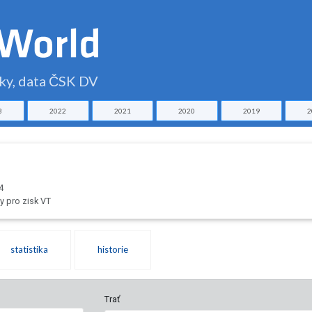
čky, data ČSK DV
3
2022
2021
2020
2019
2
4
 pro zisk VT
statistika
historie
Trať