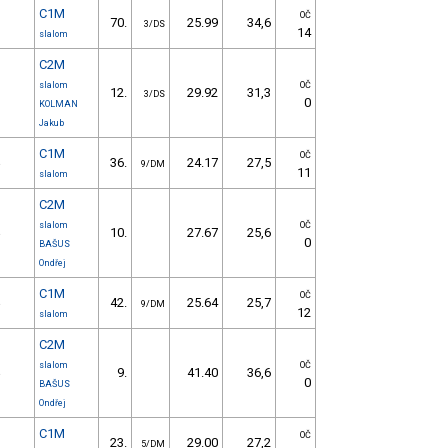
C1M
OČ
70.
25.99
34,6
3/DS
14
slalom
C2M
slalom
OČ
12.
29.92
31,3
3/DS
0
KOLMAN
Jakub
C1M
OČ
36.
24.17
27,5
e
9/DM
11
slalom
C2M
slalom
OČ
10.
27.67
25,6
e
0
BAŠUS
Ondřej
C1M
OČ
42.
25.64
25,7
e
9/DM
12
slalom
C2M
slalom
OČ
9.
41.40
36,6
e
0
BAŠUS
Ondřej
C1M
OČ
23.
29.00
27,2
5/DM