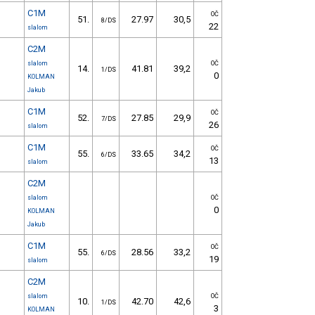
C1M
OČ
51.
27.97
30,5
8/DS
22
slalom
C2M
slalom
OČ
14.
41.81
39,2
1/DS
0
KOLMAN
Jakub
C1M
OČ
52.
27.85
29,9
7/DS
26
slalom
C1M
OČ
55.
33.65
34,2
6/DS
13
slalom
C2M
slalom
OČ
0
KOLMAN
Jakub
C1M
OČ
55.
28.56
33,2
6/DS
19
slalom
C2M
slalom
OČ
10.
42.70
42,6
1/DS
3
KOLMAN