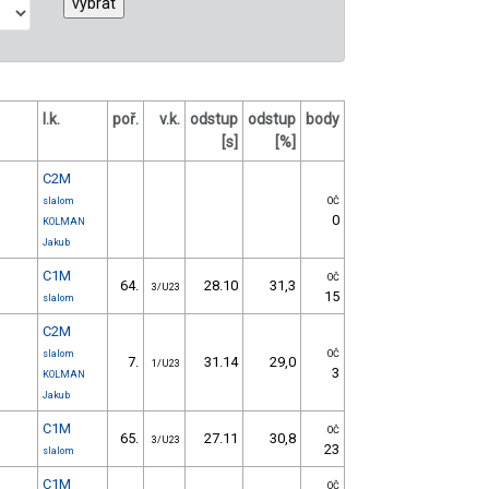
l.k.
poř.
v.k.
odstup
odstup
body
[s]
[%]
C2M
slalom
OČ
0
KOLMAN
Jakub
C1M
OČ
64.
28.10
31,3
3/U23
15
slalom
C2M
slalom
OČ
7.
31.14
29,0
1/U23
3
KOLMAN
Jakub
C1M
OČ
65.
27.11
30,8
3/U23
23
slalom
C1M
OČ