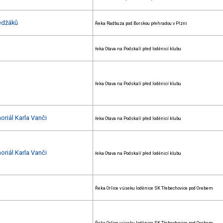
edžáků
Řeka Radbuza pod Borskou přehradou v Plzni
řeka Otava na Podskalí před loděnicí klubu
řeka Otava na Podskalí před loděnicí klubu
oriál Karla Vanči
řeka Otava na Podskalí před loděnicí klubu
oriál Karla Vanči
řeka Otava na Podskalí před loděnicí klubu
Řeka Orlice v úseku loděnice SK Třebechovice pod Orebem