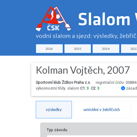
vodní slalom a sjezd: výsledky, žebří
2026
2025
2024
202
Kolman Vojtěch, 2007
Sportovní klub Žižkov Praha z.s.
registrační číslo: 00884
výkonnostní třídy
slalom
C1:
3
C2:
3
zásady
výsledky
umístění v žebříčcích
Typ závodu