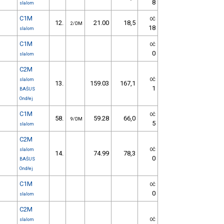
8
slalom
C1M
OČ
12.
21.00
18,5
2/DM
18
slalom
C1M
OČ
0
slalom
C2M
slalom
OČ
13.
159.03
167,1
1
BAŠUS
Ondřej
C1M
OČ
58.
59.28
66,0
9/DM
5
slalom
C2M
slalom
OČ
14.
74.99
78,3
0
BAŠUS
Ondřej
C1M
OČ
0
slalom
C2M
slalom
OČ