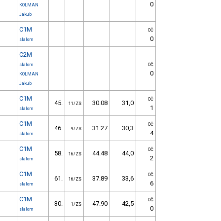
0
KOLMAN
Jakub
C1M
OČ
0
slalom
C2M
slalom
OČ
0
KOLMAN
Jakub
C1M
OČ
45.
30.08
31,0
11/ZS
1
slalom
C1M
OČ
46.
31.27
30,3
9/ZS
4
slalom
C1M
OČ
58.
44.48
44,0
16/ZS
2
slalom
C1M
OČ
61.
37.89
33,6
16/ZS
6
slalom
C1M
OČ
30.
47.90
42,5
1/ZS
0
slalom