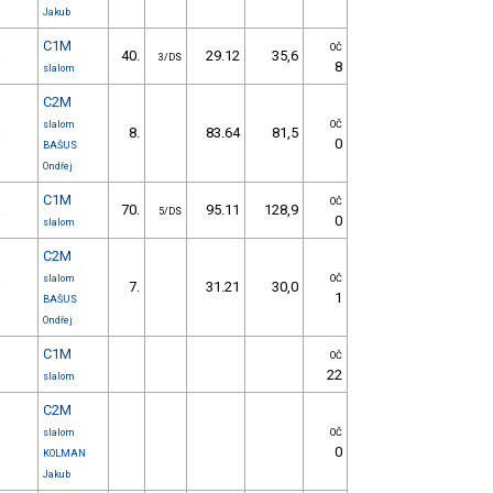
Jakub
C1M
OČ
40.
29.12
35,6
e
3/DS
8
slalom
C2M
slalom
OČ
8.
83.64
81,5
e
0
BAŠUS
Ondřej
C1M
OČ
70.
95.11
128,9
e
5/DS
0
slalom
C2M
slalom
OČ
7.
31.21
30,0
e
1
BAŠUS
Ondřej
C1M
OČ
22
slalom
C2M
slalom
OČ
0
KOLMAN
Jakub