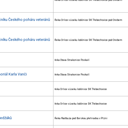
Řeka Orlice v úseku loděnice SK Třebechovice pod Orebem
očníku Českého poháru veteránů
Řeka Orlice v úseku loděnice SK Třebechovice pod Orebem
očníku Českého poháru veteránů
Řeka Orlice v úseku loděnice SK Třebechovice pod Orebem
řeka Otava Strakonice Poskalí
oriál Karla Vanči
řeka Otava Strakonice Poskalí
řeka Orlice v úseku loděnice SK Třebechovice
řeka Orlice v úseku loděnice SK Třebechovice
ředžáků
Řeka Radbuza pod Borskou přehradou v Plzni