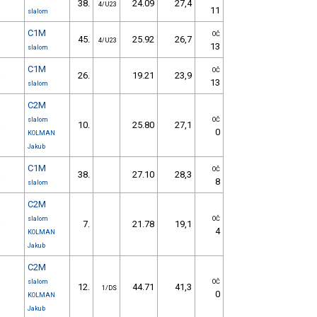
38.
24.09
27,4
4/U23
11
slalom
C1M
OČ
45.
25.92
26,7
4/U23
13
slalom
C1M
OČ
26.
19.21
23,9
e
13
slalom
C2M
slalom
OČ
10.
25.80
27,1
e
0
KOLMAN
Jakub
C1M
OČ
38.
27.10
28,3
e
8
slalom
C2M
slalom
OČ
7.
21.78
19,1
e
4
KOLMAN
Jakub
C2M
slalom
OČ
12.
44.71
41,3
1/DS
0
KOLMAN
Jakub