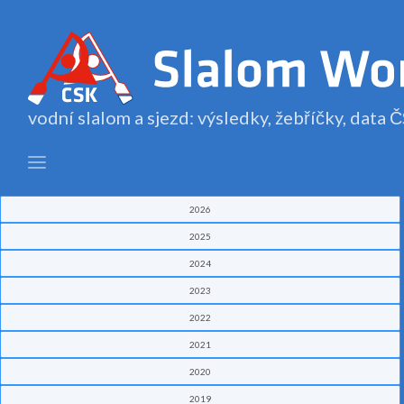
vodní slalom a sjezd: výsledky, žebříčky, data
2026
2025
2024
2023
2022
2021
2020
2019