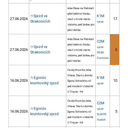
řeka Otava na Podskalí
před loděnicí klubu;
Sjezd ve
K1M
77
27.06.2026
17.
start v místě startu
1/Z
Strakonicích
sjezd
slalomu, pod lávkou pro
pěší otočka
řeka Otava na Podskalí
C2M
před loděnicí klubu;
Sjezd ve
77
sjezd
27.06.2026
3.
start v místě startu
1/Z
Strakonicích
PICEK
slalomu, pod lávkou pro
František
pěší otočka
Český Krumlov, řeka
Vltava. Start u domku
Egonův
K1M
71
16.06.2026
10.
Egona Schieleho; cíl
1/Z
krumlovský sjezd
sjezd
pod mostem v lokalitě
U Trojice - htt
Český Krumlov, řeka
C2M
Vltava. Start u domku
Egonův
71
sjezd
16.06.2026
5.
Egona Schieleho; cíl
1/Z
krumlovský sjezd
SLAVÍK
pod mostem v lokalitě
Vojtěch
U Trojice - htt