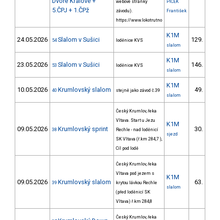
Dvoře Králové +
webové stránky
PICEK
5.ČPJ + 1.ČPž
závodu).
František
https://www.lokotrutno
K1M
24.05.2026
Slalom v Sušici
129.
54
loděnice KVS
4/Z
slalom
K1M
23.05.2026
Slalom v Sušici
146.
53
loděnice KVS
6/Z
slalom
K1M
10.05.2026
Krumlovský slalom
49.
40
stejně jako závod č.39
5/Z
slalom
Český Krumlov, řeka
Vltava. Start u Jezu
K1M
09.05.2026
Krumlovský sprint
30.
38
Rechle - nad loděnicí
3/Z
sjezd
SK Vltava (ř.km 284,7 ),
Cíl pod lodě
Český Krumlov, řeka
Vltava pod jezem s
K1M
09.05.2026
Krumlovský slalom
63.
39
krytou lávkou Rechle
8/Z
slalom
(před loděnicí SK
Vltava) ř.km 284,8
Český Krumlov, řeka