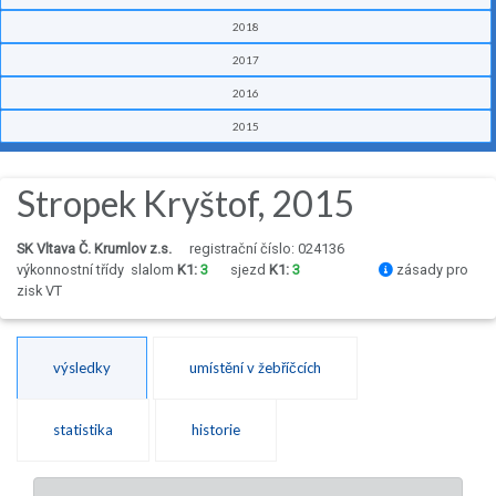
2018
2017
2016
2015
Stropek Kryštof, 2015
SK Vltava Č. Krumlov z.s.
registrační číslo: 024136
výkonnostní třídy
slalom
K1:
3
sjezd
K1:
3
zásady pro
zisk VT
výsledky
umístění v žebříčcích
statistika
historie