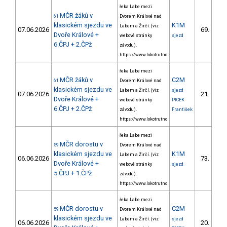
řeka Labe mezi
MČR žáků v
61
Dvorem Králové nad
klasickém sjezdu ve
K1M
Labem a Žirčí. (viz
07.06.2026
69.
12/Z
Dvoře Králové +
webové stránky
sjezd
6.ČPJ + 2.ČPž
závodu).
https://www.lokotrutno
řeka Labe mezi
MČR žáků v
C2M
61
Dvorem Králové nad
klasickém sjezdu ve
Labem a Žirčí. (viz
sjezd
07.06.2026
21.
3/Z
Dvoře Králové +
webové stránky
PICEK
6.ČPJ + 2.ČPž
závodu).
František
https://www.lokotrutno
řeka Labe mezi
MČR dorostu v
59
Dvorem Králové nad
klasickém sjezdu ve
K1M
Labem a Žirčí. (viz
06.06.2026
73.
12/Z
Dvoře Králové +
webové stránky
sjezd
5.ČPJ + 1.ČPž
závodu).
https://www.lokotrutno
řeka Labe mezi
MČR dorostu v
C2M
59
Dvorem Králové nad
klasickém sjezdu ve
Labem a Žirčí. (viz
sjezd
06.06.2026
20.
2/Z