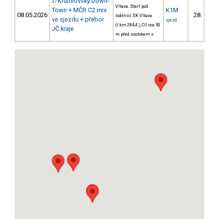
Krumlovský Down-
37
Vltava. Start pod
Town + MČR C2 mix
K1M
08.05.2026
28.
loděnicí SK Vltava
3/Z
ve sjezdu + přebor
sjezd
(ř.km 284,4 ), Cíl cca 50
JČ kraje
m před soutokem s