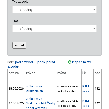
Typ závodu
Trať
řadit:
podle závodu
podle pořadí
mapa s místy
závodů
<
datum
závod
místo
l.k.
poř.
v.k
Slalom ve
K1M
79
řeka Otava na Podskalí
28.06.2026
132.
20/Z
Strakonicích
před loděnicí klubu
slalom
Slalom ve
78
K1M
řeka Otava na Podskalí
27.06.2026
Strakonicích+3.Český
142.
20/Z
před loděnicí klubu
slalom
pohár veteránů