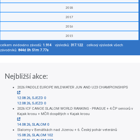
2018
2017
2016
2015
celkem evidováno závodů:
1.914
výsledků:
317.122
celkový výsledek všech
závodníků:
844d 0h 51m 7.77s
Nejbližší akce:
2026 PADDLE EUROPE WILDWATER JUN AND U23 CHAMPIONSHIPS
12.08.26, SJEZD 0
12.08.26, SJEZD 0
2026 ICF CANOE SLALOM WORLD RANKING - PRAGUE + 4.ČP seniorů v
Kajak krosu + MČR dospělých v Kajak krosu
14.08.26, SLALOM 0
Slalomy v Benátkách nad Jizerou + 6. Český pohár veteránů
15.08.26, SLALOM 102