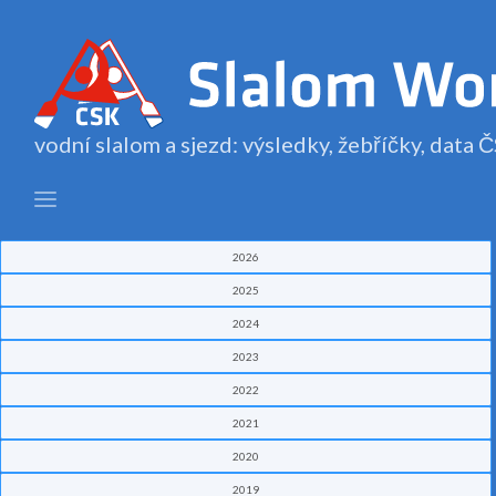
vodní slalom a sjezd: výsledky, žebříčky, data
2026
2025
2024
2023
2022
2021
2020
2019