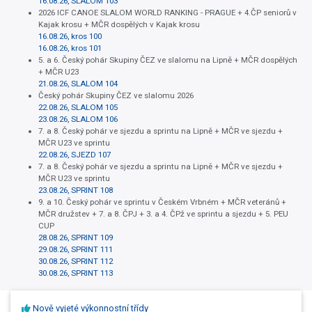
16.08.26, SLALOM 103
2026 ICF CANOE SLALOM WORLD RANKING - PRAGUE + 4.ČP seniorů v
Kajak krosu + MČR dospělých v Kajak krosu
16.08.26, kros 100
16.08.26, kros 101
5. a 6. Český pohár Skupiny ČEZ ve slalomu na Lipně + MČR dospělých
+ MČR U23
21.08.26, SLALOM 104
Český pohár Skupiny ČEZ ve slalomu 2026
22.08.26, SLALOM 105
23.08.26, SLALOM 106
7. a 8. Český pohár ve sjezdu a sprintu na Lipně + MČR ve sjezdu +
MČR U23 ve sprintu
22.08.26, SJEZD 107
7. a 8. Český pohár ve sjezdu a sprintu na Lipně + MČR ve sjezdu +
MČR U23 ve sprintu
23.08.26, SPRINT 108
9. a 10. Český pohár ve sprintu v Českém Vrbném + MČR veteránů +
MČR družstev + 7. a 8. ČPJ + 3. a 4. ČPž ve sprintu a sjezdu + 5. PEU
CUP
28.08.26, SPRINT 109
29.08.26, SPRINT 111
30.08.26, SPRINT 112
30.08.26, SPRINT 113
Nově vyjeté výkonnostní třídy