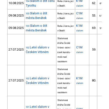
Slalom o štít cenu
K1M
104
Řeka Jizera, jez
10.08.2025
62.
4/VS
Tyrolitu
v Obodři.
slalom
Slalom o štít
C1M
103
Řeka Jizera, jez
09.08.2025
53.
6/VS
města Benátek
v Obodři
slalom
Slalom o štít
K1M
103
Řeka Jizera, jez
09.08.2025
69.
5/VS
města Benátek
v Obodři
slalom
Slalomová
dráha České
Letní slalom v
C1M
102
Vrbné - dolní
27.07.2025
59.
Českém Vrbném
úsek kanálu -
slalom
molo nad
soutokem
Slalomová
dráha České
Letní slalom v
K1M
102
Vrbné - dolní
27.07.2025
80.
Českém Vrbném
úsek kanálu -
slalom
molo nad
soutokem
Slalomová
dráha České
Letní slalom v
101