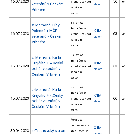
16.07.2023
56.
Vrbné - úsek pod
6/VS
veteránů v Českém
slalom
kanálem -
Vrbném
soutok
Slalomová
Memoriál Lídy
98
dráha České
Polesné + MČR
K1M
16.07.2023
63.
Vrbné - úsek pod
3/VS
veteránů v Českém
slalom
kanálem -
Vrbném
soutok
Slalomová
Memoriál Karla
97
dráha České
Krejčího + 4.Český
C1M
15.07.2023
53.
Vrbné - úsek pod
6/VS
pohár veteránů v
slalom
kanálem -
Českém Vrbném
soutok
Slalomová
Memoriál Karla
97
dráha České
Krejčího + 4.Český
K1M
15.07.2023
66.
Vrbné - úsek pod
2/VS
pohár veteránů v
slalom
kanálem -
Českém Vrbném
soutok
Řeka Úpa -
Trutnov Poříčí -
C1M
30.04.2023
Trutnovský slalom
37
areál loděnice
slalom