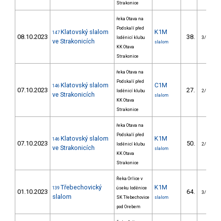
Strakonice
řeka Otava na
Podskalí před
Klatovský slalom
K1M
147
08.10.2023
38.
loděnicí klubu
3/VS
ve Strakonicích
slalom
KK Otava
Strakonice
řeka Otava na
Podskalí před
Klatovský slalom
C1M
146
07.10.2023
27.
loděnicí klubu
2/VS
ve Strakonicích
slalom
KK Otava
Strakonice
řeka Otava na
Podskalí před
Klatovský slalom
K1M
146
07.10.2023
50.
loděnicí klubu
2/VS
ve Strakonicích
slalom
KK Otava
Strakonice
Řeka Orlice v
Třebechovický
K1M
139
úseku loděnice
01.10.2023
64.
3/VS
slalom
SK Třebechovice
slalom
pod Orebem