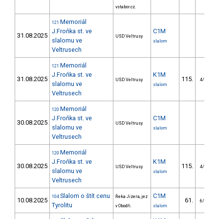
vstabor.cz.
Memoriál
121
J.Froňka st. ve
C1M
31.08.2025
USD Veltrusy
slalomu ve
slalom
Veltrusech
Memoriál
121
J.Froňka st. ve
K1M
31.08.2025
115.
USD Veltrusy
4/VS
slalomu ve
slalom
Veltrusech
Memoriál
120
J.Froňka st. ve
C1M
30.08.2025
USD Veltrusy
slalomu ve
slalom
Veltrusech
Memoriál
120
J.Froňka st. ve
K1M
30.08.2025
115.
USD Veltrusy
4/VS
slalomu ve
slalom
Veltrusech
Slalom o štít cenu
C1M
104
Řeka Jizera, jez
10.08.2025
61.
6/VS
Tyrolitu
v Obodři.
slalom