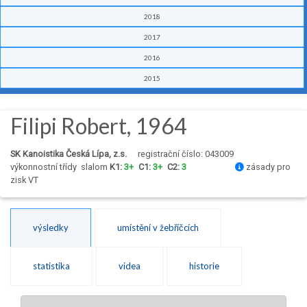
2018
2017
2016
2015
Filipi Robert, 1964
SK Kanoistika Česká Lípa, z.s.
registrační číslo: 043009
výkonnostní třídy
slalom
K1:
3+
C1:
3+
C2:
3
zásady pro
zisk VT
výsledky
umístění v žebříčcích
statistika
videa
historie