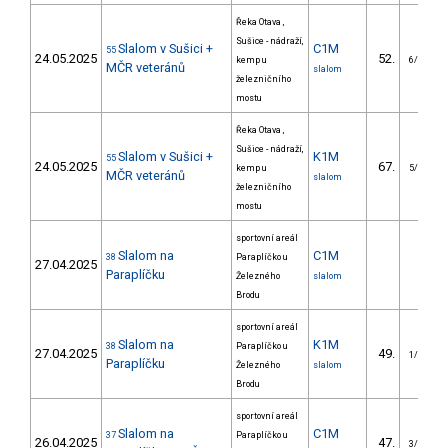
Řeka Otava ,
Sušice - nádraží,
Slalom v Sušici +
C1M
55
24.05.2025
52.
kemp u
6/VS
MČR veteránů
slalom
železničního
mostu
Řeka Otava ,
Sušice - nádraží,
Slalom v Sušici +
K1M
55
24.05.2025
67.
kemp u
5/VS
MČR veteránů
slalom
železničního
mostu
sportovní areál
Slalom na
C1M
38
Paraplíčko u
27.04.2025
Paraplíčku
Železného
slalom
Brodu
sportovní areál
Slalom na
K1M
38
Paraplíčko u
27.04.2025
49.
1/VS
Paraplíčku
Železného
slalom
Brodu
sportovní areál
Slalom na
C1M
37
Paraplíčko u
26.04.2025
47.
3/VS