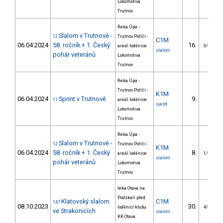
Lokomotiva
Trutnov
Řeka Úpa -
Slalom v Trutnově -
12
Trutnov Poříčí -
C1M
06.04.2024
58. ročník + 1. Český
16.
areál loděnice
3/VS
slalom
pohár veteránů
Lokomotiva
Trutnov
Řeka Úpa -
Trutnov Poříčí -
K1M
06.04.2024
Sprint v Trutnově
9.
11
areál loděnice
sjezd
Lokomotiva
Trutnov
Řeka Úpa -
Slalom v Trutnově -
12
Trutnov Poříčí -
K1M
06.04.2024
58. ročník + 1. Český
8.
areál loděnice
1/VS
slalom
pohár veteránů
Lokomotiva
Trutnov
řeka Otava na
Podskalí před
Klatovský slalom
C1M
147
08.10.2023
30.
loděnicí klubu
4/VS
ve Strakonicích
slalom
KK Otava