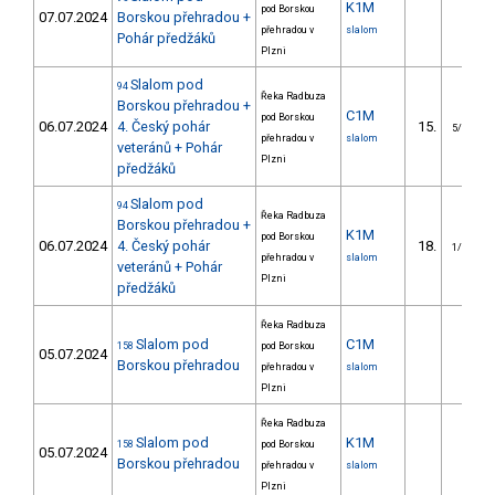
K1M
pod Borskou
07.07.2024
Borskou přehradou +
přehradou v
slalom
Pohár předžáků
Plzni
Slalom pod
94
Řeka Radbuza
Borskou přehradou +
C1M
pod Borskou
06.07.2024
4. Český pohár
15.
5/VS
přehradou v
slalom
veteránů + Pohár
Plzni
předžáků
Slalom pod
94
Řeka Radbuza
Borskou přehradou +
K1M
pod Borskou
06.07.2024
4. Český pohár
18.
1/VS
přehradou v
slalom
veteránů + Pohár
Plzni
předžáků
Řeka Radbuza
Slalom pod
C1M
158
pod Borskou
05.07.2024
Borskou přehradou
přehradou v
slalom
Plzni
Řeka Radbuza
Slalom pod
K1M
158
pod Borskou
05.07.2024
Borskou přehradou
přehradou v
slalom
Plzni