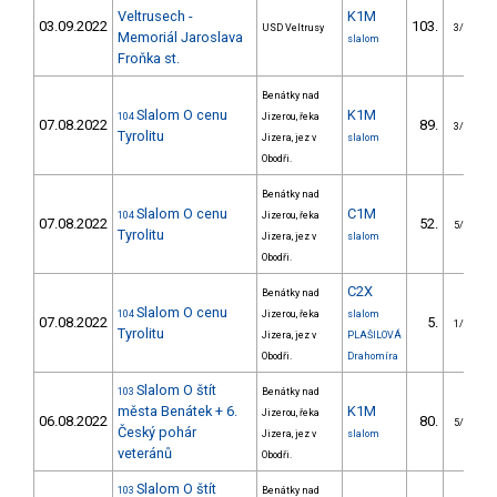
Veltrusech -
K1M
03.09.2022
103.
USD Veltrusy
3/VS
Memoriál Jaroslava
slalom
Froňka st.
Benátky nad
Slalom O cenu
K1M
104
Jizerou, řeka
07.08.2022
89.
3/VS
Tyrolitu
Jizera, jez v
slalom
Obodři.
Benátky nad
Slalom O cenu
C1M
104
Jizerou, řeka
07.08.2022
52.
5/VS
Tyrolitu
Jizera, jez v
slalom
Obodři.
C2X
Benátky nad
Slalom O cenu
104
Jizerou, řeka
slalom
07.08.2022
5.
1/VS
Tyrolitu
Jizera, jez v
PLAŠILOVÁ
Obodři.
Drahomíra
Slalom O štít
103
Benátky nad
města Benátek + 6.
K1M
Jizerou, řeka
06.08.2022
80.
5/VS
Český pohár
Jizera, jez v
slalom
veteránů
Obodři.
Slalom O štít
103
Benátky nad