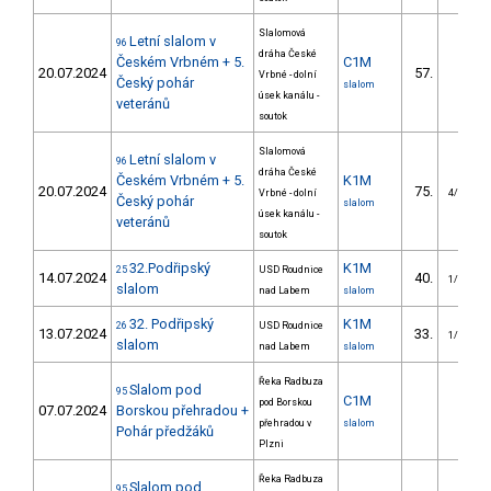
Slalomová
Letní slalom v
96
dráha České
Českém Vrbném + 5.
C1M
20.07.2024
57.
Vrbné - dolní
Český pohár
slalom
úsek kanálu -
veteránů
soutok
Slalomová
Letní slalom v
96
dráha České
Českém Vrbném + 5.
K1M
20.07.2024
75.
Vrbné - dolní
4/VS
Český pohár
slalom
úsek kanálu -
veteránů
soutok
32.Podřipský
K1M
25
USD Roudnice
14.07.2024
40.
1/VS
slalom
nad Labem
slalom
32. Podřipský
K1M
26
USD Roudnice
13.07.2024
33.
1/VS
slalom
nad Labem
slalom
Řeka Radbuza
Slalom pod
95
C1M
pod Borskou
07.07.2024
Borskou přehradou +
přehradou v
slalom
Pohár předžáků
Plzni
Řeka Radbuza
Slalom pod
95