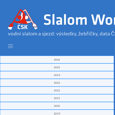
vodní slalom a sjezd: výsledky, žebříčky, data
2026
2025
2024
2023
2022
2021
2020
2019