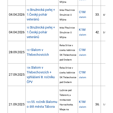
Mlýna
Stružnická peřej +
10
řeka Ploučnice
C1M
04.04.2026
1.Český pohár
33.
Stružnice U
4/VS
slalom
veteránů
Mlýna
Stružnická peřej +
10
řeka Ploučnice
K1M
04.04.2026
1.Český pohár
42.
Stružnice U
3/VS
slalom
veteránů
Mlýna
Řeka Orlice v
Slalom v
C1M
137
úseku loděnice
28.09.2025
Třebechovicích
SK Třebechovice
slalom
pod Orebem
Slalom v
136
Řeka Orlice v
Třebechovicích +
C1M
úseku loděnice
27.09.2025
vyhlášení 8. ročníku
SK Třebechovice
slalom
ČPV
pod Orebem
Lužnice pod
Táborem, u
restaurace
55. ročník Slalomu
K1M
135
21.09.2025
36.
Harrachovka.
1/VS
o štít města Tábora
slalom
Mapa na