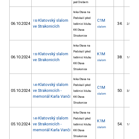
pod Orebem
řeka Otava na
Podskalí před
Klatovský slalom
C1M
150
06.10.2024
34.
loděnicí klubu
2/VS
ve Strakonicích
slalom
KK Otava
Strakonice
řeka Otava na
Podskalí před
Klatovský slalom
K1M
150
06.10.2024
38.
loděnicí klubu
1/VS
ve Strakonicích
slalom
KK Otava
Strakonice
řeka Otava na
Klatovský slalom
149
Podskalí před
C1M
05.10.2024
ve Strakonicích -
50.
loděnicí klubu
3/VS
slalom
memoriál Karla Vanči
KK Otava
Strakonice
řeka Otava na
Klatovský slalom
149
Podskalí před
K1M
05.10.2024
ve Strakonicích -
54.
loděnicí klubu
1/VS
slalom
memoriál Karla Vanči
KK Otava
Strakonice