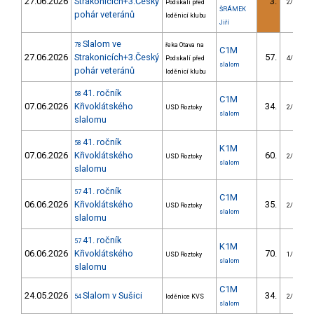
27.06.2026
Strakonicích+3.Český
3.
Podskalí před
2/VS
ŠRÁMEK
pohár veteránů
loděnicí klubu
Jiří
Slalom ve
78
řeka Otava na
C1M
27.06.2026
Strakonicích+3.Český
57.
Podskalí před
4/VS
slalom
pohár veteránů
loděnicí klubu
41. ročník
58
C1M
07.06.2026
Křivoklátského
34.
USD Roztoky
2/VS
slalom
slalomu
41. ročník
58
K1M
07.06.2026
Křivoklátského
60.
USD Roztoky
2/VS
slalom
slalomu
41. ročník
57
C1M
06.06.2026
Křivoklátského
35.
USD Roztoky
2/VS
slalom
slalomu
41. ročník
57
K1M
06.06.2026
Křivoklátského
70.
USD Roztoky
1/VS
slalom
slalomu
C1M
24.05.2026
Slalom v Sušici
34.
54
loděnice KVS
2/VS
slalom