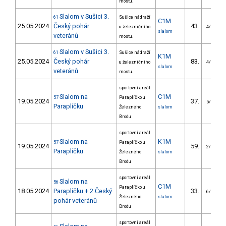
mostu.
Slalom v Sušici 3.
61
Sušice nádraží
C1M
25.05.2024
Český pohár
43.
u železničního
4/VS
slalom
veteránů
mostu.
Slalom v Sušici 3.
61
Sušice nádraží
K1M
25.05.2024
Český pohár
83.
u železničního
4/VS
slalom
veteránů
mostu.
sportovní areál
Slalom na
C1M
57
Paraplíčko u
19.05.2024
37.
5/VS
Paraplíčku
Železného
slalom
Brodu
sportovní areál
Slalom na
K1M
57
Paraplíčko u
19.05.2024
59.
2/VS
Paraplíčku
Železného
slalom
Brodu
sportovní areál
Slalom na
56
C1M
Paraplíčko u
18.05.2024
Paraplíčku + 2.Český
33.
6/VS
Železného
slalom
pohár veteránů
Brodu
sportovní areál