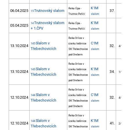
K1M
Řeka Úpa -
06.04.2025
Trutnovský slalom
37.
15
Trutnov Poříčí
slalom
Trutnovský slalom
K1M
14
Řeka Úpa -
05.04.2025
+ 1.ČPV
Trutnov Poříčí
slalom
Řeka Orlice v
Slalom v
C1M
145
úseku loděnice
13.10.2024
32.
4/VS
Třebechovicích
SK Třebechovice
slalom
pod Orebem
Řeka Orlice v
Slalom v
K1M
145
úseku loděnice
13.10.2024
34.
1/VS
Třebechovicích
SK Třebechovice
slalom
pod Orebem
Řeka Orlice v
Slalom v
C1M
144
úseku loděnice
12.10.2024
32.
4/VS
Třebechovicích
SK Třebechovice
slalom
pod Orebem
Řeka Orlice v
Slalom v
K1M
144
úseku loděnice
12.10.2024
41.
2/VS
Třebechovicích
SK Třebechovice
slalom