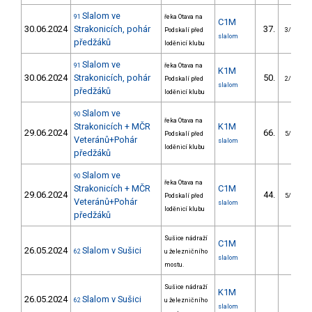
Slalom ve
91
řeka Otava na
C1M
30.06.2024
Strakonicích, pohár
37.
Podskalí před
3/VS
slalom
předžáků
loděnicí klubu
Slalom ve
91
řeka Otava na
K1M
30.06.2024
Strakonicích, pohár
50.
Podskalí před
2/VS
slalom
předžáků
loděnicí klubu
Slalom ve
90
řeka Otava na
Strakonicích + MČR
K1M
29.06.2024
66.
Podskalí před
5/VS
Veteránů+Pohár
slalom
loděnicí klubu
předžáků
Slalom ve
90
řeka Otava na
Strakonicích + MČR
C1M
29.06.2024
44.
Podskalí před
5/VS
Veteránů+Pohár
slalom
loděnicí klubu
předžáků
Sušice nádraží
C1M
26.05.2024
Slalom v Sušici
62
u železničního
slalom
mostu.
Sušice nádraží
K1M
26.05.2024
Slalom v Sušici
62
u železničního
slalom