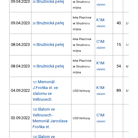
09.04.2023
Stružnická peřej
20
ve Stružnici u
slalom
mlýna
řeka Ploučnice
K1M
09.04.2023
Stružnická peřej
40.
20
ve Stružnici u
2/VS
slalom
mlýna
řeka Ploučnice
C1M
08.04.2023
Stružnická peřej
15.
19
ve Stružnici u
1/VS
slalom
mlýna
řeka Ploučnice
K1M
08.04.2023
Stružnická peřej
54.
19
ve Stružnici u
4/VS
slalom
mlýna
Memoriál
121
J.Froňka st. ve
K1M
04.09.2022
89.
USD Veltrusy
3/VS
slalomu ve
slalom
Veltrusech
Slalom ve
120
Veltrusech -
C1M
03.09.2022
USD Veltrusy
Memoriál Jaroslava
slalom
Froňka st.
Slalom ve
120