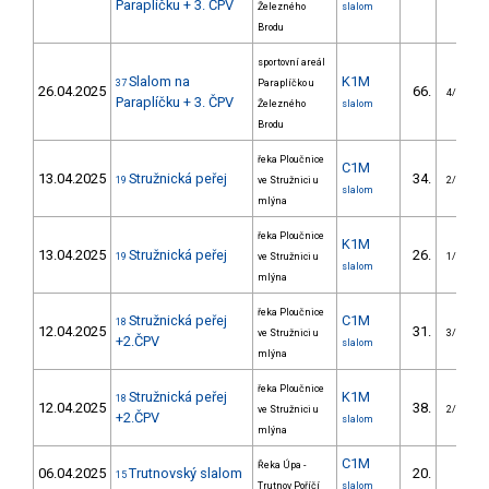
Paraplíčku + 3. ČPV
Železného
slalom
Brodu
sportovní areál
Slalom na
K1M
37
Paraplíčko u
26.04.2025
66.
4/VS
Paraplíčku + 3. ČPV
Železného
slalom
Brodu
řeka Ploučnice
C1M
13.04.2025
Stružnická peřej
34.
19
ve Stružnici u
2/VS
slalom
mlýna
řeka Ploučnice
K1M
13.04.2025
Stružnická peřej
26.
19
ve Stružnici u
1/VS
slalom
mlýna
řeka Ploučnice
Stružnická peřej
C1M
18
12.04.2025
31.
ve Stružnici u
3/VS
+2.ČPV
slalom
mlýna
řeka Ploučnice
Stružnická peřej
K1M
18
12.04.2025
38.
ve Stružnici u
2/VS
+2.ČPV
slalom
mlýna
C1M
Řeka Úpa -
06.04.2025
Trutnovský slalom
20.
15
Trutnov Poříčí
slalom