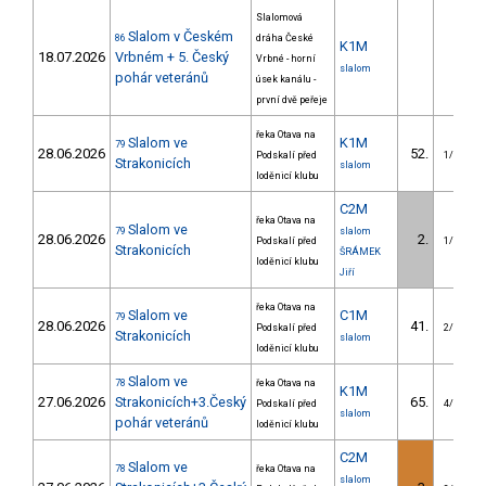
Slalomová
Slalom v Českém
86
dráha České
K1M
18.07.2026
Vrbném + 5. Český
Vrbné - horní
slalom
pohár veteránů
úsek kanálu -
první dvě peřeje
řeka Otava na
Slalom ve
K1M
79
28.06.2026
52.
Podskalí před
1/VS
Strakonicích
slalom
loděnicí klubu
C2M
řeka Otava na
Slalom ve
79
slalom
28.06.2026
2.
Podskalí před
1/VS
Strakonicích
ŠRÁMEK
loděnicí klubu
Jiří
řeka Otava na
Slalom ve
C1M
79
28.06.2026
41.
Podskalí před
2/VS
Strakonicích
slalom
loděnicí klubu
Slalom ve
78
řeka Otava na
K1M
27.06.2026
Strakonicích+3.Český
65.
Podskalí před
4/VS
slalom
pohár veteránů
loděnicí klubu
C2M
Slalom ve
78
řeka Otava na
slalom