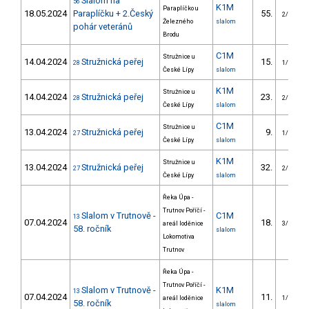
Slalom na
56
K1M
Paraplíčko u
18.05.2024
Paraplíčku + 2.Český
55.
2/VS
Železného
slalom
pohár veteránů
Brodu
C1M
Stružnice u
14.04.2024
Stružnická peřej
15.
28
1/VS
České Lípy
slalom
K1M
Stružnice u
14.04.2024
Stružnická peřej
23.
28
2/VS
České Lípy
slalom
C1M
Stružnice u
13.04.2024
Stružnická peřej
9.
27
1/VS
České Lípy
slalom
K1M
Stružnice u
13.04.2024
Stružnická peřej
32.
27
2/VS
České Lípy
slalom
Řeka Úpa -
Trutnov Poříčí -
Slalom v Trutnově -
C1M
13
07.04.2024
18.
areál loděnice
3/VS
58. ročník
slalom
Lokomotiva
Trutnov
Řeka Úpa -
Trutnov Poříčí -
Slalom v Trutnově -
K1M
13
07.04.2024
11.
areál loděnice
1/VS
58. ročník
slalom