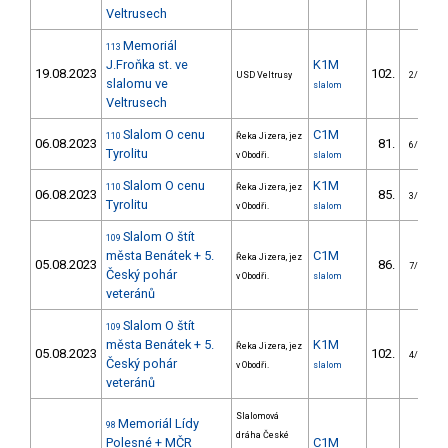
Veltrusech
Memoriál
113
J.Froňka st. ve
K1M
19.08.2023
102.
USD Veltrusy
2/VS
slalomu ve
slalom
Veltrusech
Slalom O cenu
C1M
110
Řeka Jizera, jez
06.08.2023
81.
6/VS
Tyrolitu
v Obodři.
slalom
Slalom O cenu
K1M
110
Řeka Jizera, jez
06.08.2023
85.
3/VS
Tyrolitu
v Obodři.
slalom
Slalom O štít
109
města Benátek + 5.
C1M
Řeka Jizera, jez
05.08.2023
86.
7/VS
Český pohár
v Obodři.
slalom
veteránů
Slalom O štít
109
města Benátek + 5.
K1M
Řeka Jizera, jez
05.08.2023
102.
4/VS
Český pohár
v Obodři.
slalom
veteránů
Slalomová
Memoriál Lídy
98
dráha České
Polesné + MČR
C1M