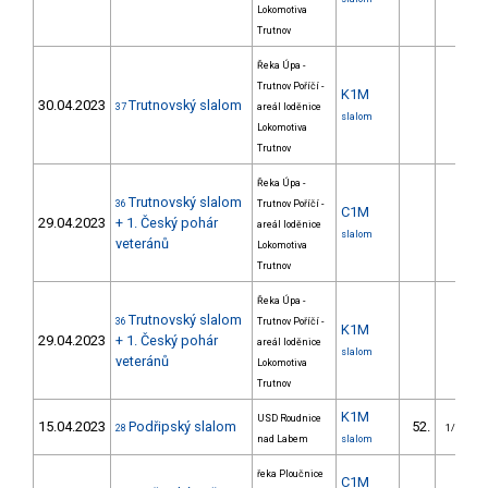
Lokomotiva
Trutnov
Řeka Úpa -
Trutnov Poříčí -
K1M
30.04.2023
Trutnovský slalom
37
areál loděnice
slalom
Lokomotiva
Trutnov
Řeka Úpa -
Trutnovský slalom
36
Trutnov Poříčí -
C1M
29.04.2023
+ 1. Český pohár
areál loděnice
slalom
veteránů
Lokomotiva
Trutnov
Řeka Úpa -
Trutnovský slalom
36
Trutnov Poříčí -
K1M
29.04.2023
+ 1. Český pohár
areál loděnice
slalom
veteránů
Lokomotiva
Trutnov
K1M
USD Roudnice
15.04.2023
Podřipský slalom
52.
28
1/VS
nad Labem
slalom
řeka Ploučnice
C1M