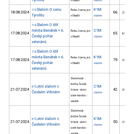
v Obodři.
slalom
Slalom O cenu
K1M
115
Řeka Jizera, jez
18.08.2024
66.
2/VS
Tyrolitu
v Obodři.
slalom
Slalom O štít
114
města Benátek + 6.
C1M
Řeka Jizera, jez
17.08.2024
65.
6/VS
Český pohár
v Obodři
slalom
veteránů
Slalom O štít
114
města Benátek + 6.
K1M
Řeka Jizera, jez
17.08.2024
79.
3/VS
Český pohár
v Obodři
slalom
veteránů
Slalomová
dráha České
Letní slalom v
C1M
97
21.07.2024
42.
Vrbné - dolní
3/VS
Českém Vrbném
slalom
úsek kanálu -
soutok
Slalomová
dráha České
Letní slalom v
K1M
97
21.07.2024
50.
Vrbné - dolní
2/VS
Českém Vrbném
slalom
úsek kanálu -
soutok