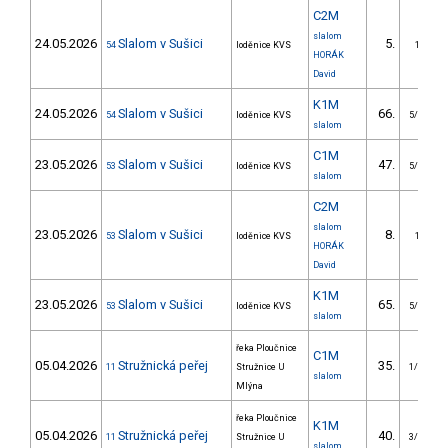
C2M
slalom
24.05.2026
Slalom v Sušici
5.
54
loděnice KVS
1/V
HORÁK
David
K1M
24.05.2026
Slalom v Sušici
66.
54
loděnice KVS
5/VS
slalom
C1M
23.05.2026
Slalom v Sušici
47.
53
loděnice KVS
5/VS
slalom
C2M
slalom
23.05.2026
Slalom v Sušici
8.
53
loděnice KVS
1/V
HORÁK
David
K1M
23.05.2026
Slalom v Sušici
65.
53
loděnice KVS
5/VS
slalom
řeka Ploučnice
C1M
05.04.2026
Stružnická peřej
35.
11
Stružnice U
1/VS
slalom
Mlýna
řeka Ploučnice
K1M
05.04.2026
Stružnická peřej
40.
11
Stružnice U
3/VS
slalom