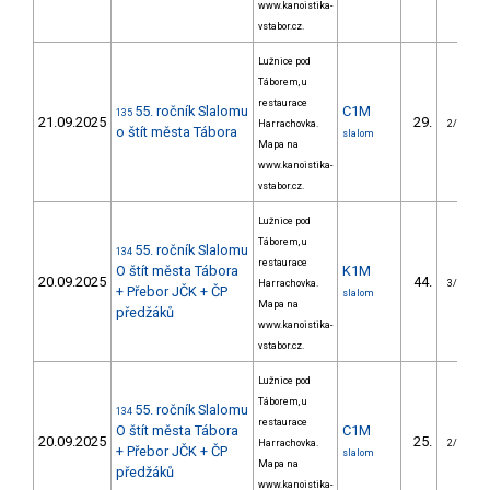
www.kanoistika-
vstabor.cz.
Lužnice pod
Táborem, u
restaurace
55. ročník Slalomu
C1M
135
21.09.2025
29.
Harrachovka.
2/VS
o štít města Tábora
slalom
Mapa na
www.kanoistika-
vstabor.cz.
Lužnice pod
Táborem, u
55. ročník Slalomu
134
restaurace
O štít města Tábora
K1M
20.09.2025
44.
Harrachovka.
3/VS
+ Přebor JČK + ČP
slalom
Mapa na
předžáků
www.kanoistika-
vstabor.cz.
Lužnice pod
Táborem, u
55. ročník Slalomu
134
restaurace
O štít města Tábora
C1M
20.09.2025
25.
Harrachovka.
2/VS
+ Přebor JČK + ČP
slalom
Mapa na
předžáků
www.kanoistika-