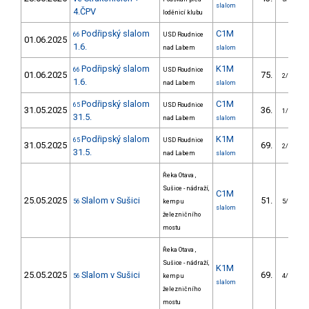
slalom
4.ČPV
loděnicí klubu
Podřipský slalom
C1M
66
USD Roudnice
01.06.2025
1.6.
nad Labem
slalom
Podřipský slalom
K1M
66
USD Roudnice
01.06.2025
75.
2/VS
1.6.
nad Labem
slalom
Podřipský slalom
C1M
65
USD Roudnice
31.05.2025
36.
1/VS
31.5.
nad Labem
slalom
Podřipský slalom
K1M
65
USD Roudnice
31.05.2025
69.
2/VS
31.5.
nad Labem
slalom
Řeka Otava ,
Sušice - nádraží,
C1M
25.05.2025
Slalom v Sušici
51.
56
kemp u
5/VS
slalom
železničního
mostu
Řeka Otava ,
Sušice - nádraží,
K1M
25.05.2025
Slalom v Sušici
69.
56
kemp u
4/VS
slalom
železničního
mostu