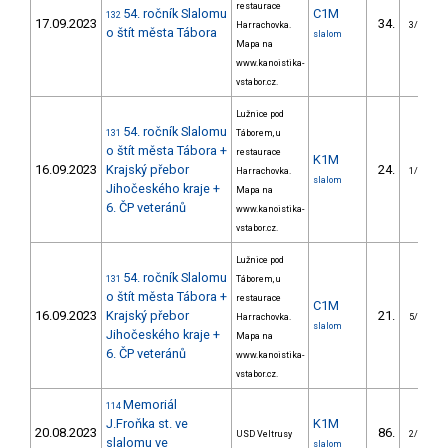
restaurace
54. ročník Slalomu
C1M
132
17.09.2023
34.
Harrachovka.
3/VS
o štít města Tábora
slalom
Mapa na
www.kanoistika-
vstabor.cz.
Lužnice pod
54. ročník Slalomu
131
Táborem, u
o štít města Tábora +
restaurace
K1M
16.09.2023
Krajský přebor
24.
Harrachovka.
1/VS
slalom
Jihočeského kraje +
Mapa na
6. ČP veteránů
www.kanoistika-
vstabor.cz.
Lužnice pod
54. ročník Slalomu
131
Táborem, u
o štít města Tábora +
restaurace
C1M
16.09.2023
Krajský přebor
21.
Harrachovka.
5/VS
slalom
Jihočeského kraje +
Mapa na
6. ČP veteránů
www.kanoistika-
vstabor.cz.
Memoriál
114
J.Froňka st. ve
K1M
20.08.2023
86.
USD Veltrusy
2/VS
slalomu ve
slalom