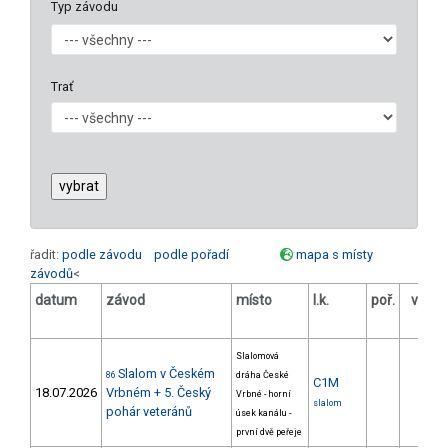
Typ závodu
Trať
řadit:
podle závodu
podle pořadí
mapa s místy
závodů
<
datum
závod
místo
l.k.
poř.
v.k.
o
Slalomová
Slalom v Českém
86
dráha České
C1M
18.07.2026
Vrbném + 5. Český
Vrbné - horní
slalom
pohár veteránů
úsek kanálu -
první dvě peřeje