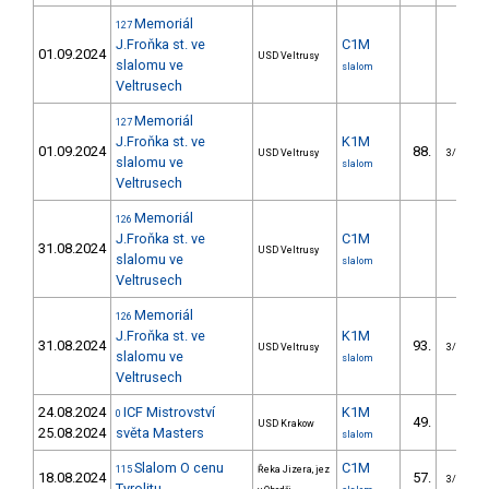
Memoriál
127
J.Froňka st. ve
C1M
01.09.2024
USD Veltrusy
slalomu ve
slalom
Veltrusech
Memoriál
127
J.Froňka st. ve
K1M
01.09.2024
88.
USD Veltrusy
3/VS
slalomu ve
slalom
Veltrusech
Memoriál
126
J.Froňka st. ve
C1M
31.08.2024
USD Veltrusy
slalomu ve
slalom
Veltrusech
Memoriál
126
J.Froňka st. ve
K1M
31.08.2024
93.
USD Veltrusy
3/VS
slalomu ve
slalom
Veltrusech
24.08.2024
ICF Mistrovství
K1M
0
49.
USD Krakow
25.08.2024
světa Masters
slalom
Slalom O cenu
C1M
115
Řeka Jizera, jez
18.08.2024
57.
3/VS
Tyrolitu