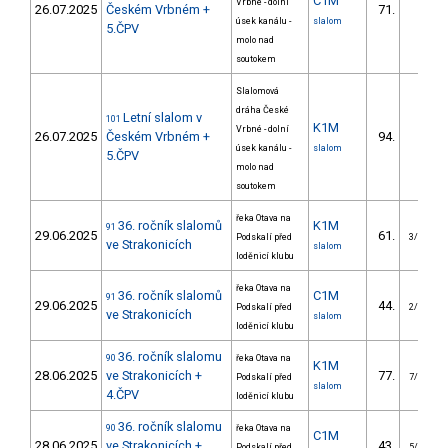
C1M
Vrbné - dolní
26.07.2025
Českém Vrbném +
71.
úsek kanálu -
slalom
5.ČPV
molo nad
soutokem
Slalomová
dráha České
Letní slalom v
101
K1M
Vrbné - dolní
26.07.2025
Českém Vrbném +
94.
úsek kanálu -
slalom
5.ČPV
molo nad
soutokem
řeka Otava na
36. ročník slalomů
K1M
91
29.06.2025
61.
Podskalí před
3/VS
ve Strakonicích
slalom
loděnicí klubu
řeka Otava na
36. ročník slalomů
C1M
91
29.06.2025
44.
Podskalí před
2/VS
ve Strakonicích
slalom
loděnicí klubu
36. ročník slalomu
90
řeka Otava na
K1M
28.06.2025
ve Strakonicích +
77.
Podskalí před
7/VS
slalom
4.ČPV
loděnicí klubu
36. ročník slalomu
90
řeka Otava na
C1M
28.06.2025
ve Strakonicích +
43.
Podskalí před
5/VS