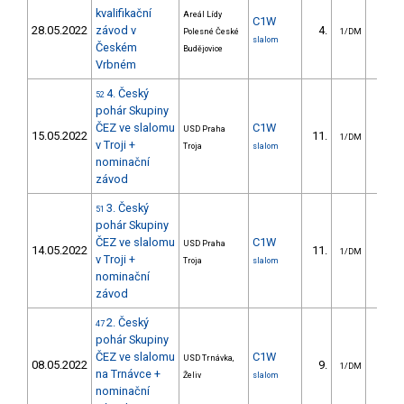
kvalifikační
Areál Lídy
C1W
28.05.2022
závod v
4.
15.3
Polesné České
1/DM
slalom
Českém
Budějovice
Vrbném
4. Český
52
pohár Skupiny
ČEZ ve slalomu
C1W
USD Praha
15.05.2022
11.
20.1
1/DM
v Troji +
Troja
slalom
nominační
závod
3. Český
51
pohár Skupiny
ČEZ ve slalomu
C1W
USD Praha
14.05.2022
11.
23.6
1/DM
v Troji +
Troja
slalom
nominační
závod
2. Český
47
pohár Skupiny
ČEZ ve slalomu
C1W
USD Trnávka,
08.05.2022
9.
65.6
1/DM
na Trnávce +
Želiv
slalom
nominační