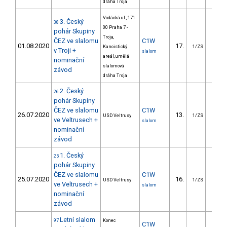
dráha Troja
Vodácká ul., 171
3. Český
38
00 Praha 7 -
pohár Skupiny
Troja,
ČEZ ve slalomu
C1W
01.08.2020
17.
30.8
Kanoistický
1/ZS
v Troji +
slalom
areál, umělá
nominační
slalomová
závod
dráha Troja
2. Český
26
pohár Skupiny
ČEZ ve slalomu
C1W
26.07.2020
13.
21.4
USD Veltrusy
1/ZS
ve Veltrusech +
slalom
nominační
závod
1. Český
25
pohár Skupiny
ČEZ ve slalomu
C1W
25.07.2020
16.
34.1
USD Veltrusy
1/ZS
ve Veltrusech +
slalom
nominační
závod
Letní slalom
97
Konec
C1W