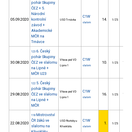
pohár Skupiny
ČEZ + 5.
Národní
C1W
05.09.2020
kontrolní
14.
24.9
USD Trnávka
1/ZS
slalom
závod +
Akademické
MČR na
Trnávce
6. Český
123
pohár Skupiny
C1W
Vltava pod VD
30.08.2020
ČEZ ve slalomu
10.
135.9
1/ZS
Lipno 1
slalom
na Lipně +
MČR U23
5. Český
122
pohár Skupiny
C1W
Vltava pod VD
29.08.2020
ČEZ ve slalomu
16.
130.5
1/ZS
Lipno 1
slalom
na Lipně +
MČR
Mistrovství
118
ČR žáků ve
C1W
USD Roztoky u
22.08.2020
1.
1/ZS
slalomu na
Křivoklátu
slalom
Křivoklátu