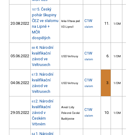
5. Český
107
pohár Skupiny
ČEZ ve slalomu
C1W
řeka Vltava pod
20.08.2022
11.
16.6
1/DM
na Lipně +
VD Lipno1
slalom
MČR
dospělých
4. Národní
68
kvalifikační
C1W
05.06.2022
6.
10.6
USD Veltrusy
1/DM
závod ve
slalom
Veltrusech
3. Národní
67
kvalifikační
C1W
04.06.2022
3.
9.0
USD Veltrusy
1/DM
závod ve
slalom
Veltrusech
2. Národní
65
kvalifikační
Areál Lídy
C1W
29.05.2022
závod v
10.
22.6
Polesné České
1/DM
slalom
Českém
Budějovice
Vrbném
1. Národní
64