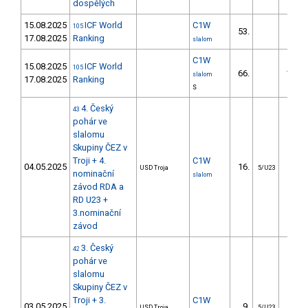
dospělých
15.08.2025
ICF World
C1W
105
53.
85.1
17.08.2025
Ranking
slalom
C1W
15.08.2025
ICF World
105
66.
109.3
slalom
17.08.2025
Ranking
S
4. Český
43
pohár ve
slalomu
Skupiny ČEZ v
Troji + 4.
C1W
04.05.2025
16.
25.7
USD Troja
5/U23
nominační
slalom
závod RDA a
RD U23 +
3.nominační
závod
3. Český
42
pohár ve
slalomu
Skupiny ČEZ v
Troji + 3.
C1W
03.05.2025
9.
77.2
USD Troja
5/U23