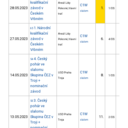
kvalifikační
Areál Lídy
C1W
28.05.2023
závod v
1.
Polesné, hlavní
1/DS
slalom
Českém
trať
Vrbném
1. Národní
65
kvalifikační
Areál Lídy
C1W
27.05.2023
závod v
6.
6.2
Polesné, hlavní
4/DS
slalom
Českém
trať
Vrbném
4. Český
54
pohár ve
slalomu
C1W
USD Praha
14.05.2023
Skupina ČEZ v
8.
26.7
1/DS
Troja
slalom
Troji +
nominační
závod
3. Český
53
pohár ve
slalomu
C1W
USD Praha
13.05.2023
Skupina ČEZ v
11.
24.0
2/DS
Troja
slalom
Troji +
nominační