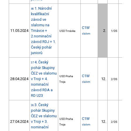
1. Národní
46
kvalifikační
závod ve
slalomu na
C1W
11.05.2024
Trnávce +
2.
2.7
USD Trnávka
1/DS
slalom
2.nominační
závod RDJ + 1.
Český pohár
juniorů
4. Český
37
pohár Skupiny
ČEZ ve slalomu
C1W
USD Praha
28.04.2024
v Troji + 4.
12.
16.1
2/DS
Troja
slalom
nominační
závod RDA a
RD U23
3. Český
36
pohár Skupiny
ČEZ ve slalomu
C1W
USD Praha
27.04.2024
v Troji + 3.
12.
21.9
2/DS
Troja
slalom
nominační