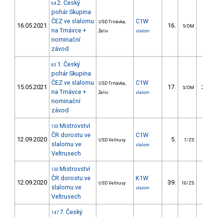
2. Český
64
pohár Skupina
ČEZ ve slalomu
C1W
USD Trnávka,
16.05.2021
16.
94.8
5/DM
na Trnávce +
Želiv
slalom
nominační
závod
1. Český
63
pohár Skupina
ČEZ ve slalomu
C1W
USD Trnávka,
15.05.2021
17.
245.3
5/DM
na Trnávce +
Želiv
slalom
nominační
závod
Mistrovství
130
ČR dorostu ve
C1W
12.09.2020
5.
13.0
USD Veltrusy
1/ZS
slalomu ve
slalom
Veltrusech
Mistrovství
130
ČR dorostu ve
K1W
12.09.2020
39.
36.9
USD Veltrusy
10/ZS
slalomu ve
slalom
Veltrusech
7. Český
147