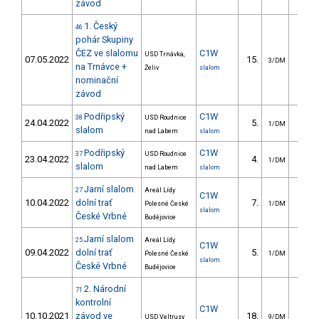
závod
1. Český
46
pohár Skupiny
ČEZ ve slalomu
C1W
USD Trnávka,
07.05.2022
15.
57.9
3/DM
na Trnávce +
Želiv
slalom
nominační
závod
Podřipský
C1W
38
USD Roudnice
24.04.2022
5.
11.2
1/DM
slalom
nad Labem
slalom
Podřipský
C1W
37
USD Roudnice
23.04.2022
4.
7.3
1/DM
slalom
nad Labem
slalom
Jarní slalom
27
Areál Lídy
C1W
10.04.2022
dolní trať
7.
21.0
Polesné České
1/DM
slalom
České Vrbné
Budějovice
Jarní slalom
25
Areál Lídy
C1W
09.04.2022
dolní trať
5.
15.1
Polesné České
1/DM
slalom
České Vrbné
Budějovice
2. Národní
71
kontrolní
C1W
10.10.2021
závod ve
18.
39.7
USD Veltrusy
9/DM