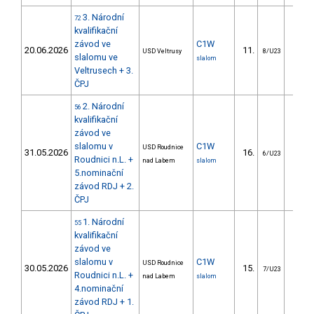
3. Národní
72
kvalifikační
závod ve
C1W
20.06.2026
11.
20.6
USD Veltrusy
8/U23
slalomu ve
slalom
Veltrusech + 3.
ČPJ
2. Národní
56
kvalifikační
závod ve
slalomu v
C1W
USD Roudnice
31.05.2026
16.
23.1
6/U23
Roudnici n.L. +
nad Labem
slalom
5.nominační
závod RDJ + 2.
ČPJ
1. Národní
55
kvalifikační
závod ve
slalomu v
C1W
USD Roudnice
30.05.2026
15.
27.0
7/U23
Roudnici n.L. +
nad Labem
slalom
4.nominační
závod RDJ + 1.