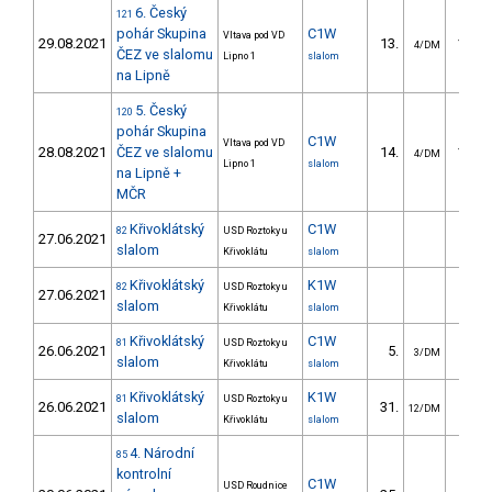
6. Český
121
pohár Skupina
C1W
Vltava pod VD
29.08.2021
13.
131.2
4/DM
ČEZ ve slalomu
Lipno 1
slalom
na Lipně
5. Český
120
pohár Skupina
C1W
Vltava pod VD
28.08.2021
ČEZ ve slalomu
14.
159.7
4/DM
Lipno 1
slalom
na Lipně +
MČR
Křivoklátský
C1W
82
USD Roztoky u
27.06.2021
slalom
Křivoklátu
slalom
Křivoklátský
K1W
82
USD Roztoky u
27.06.2021
slalom
Křivoklátu
slalom
Křivoklátský
C1W
81
USD Roztoky u
26.06.2021
5.
4.7
3/DM
slalom
Křivoklátu
slalom
Křivoklátský
K1W
81
USD Roztoky u
26.06.2021
31.
18.6
12/DM
slalom
Křivoklátu
slalom
4. Národní
85
kontrolní
C1W
USD Roudnice