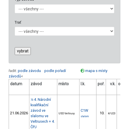
Trať
řadit:
podle závodu
podle pořadí
mapa s místy
závodů
<
datum
závod
místo
l.k.
poř.
v.k.
odstu
[
4. Národní
73
kvalifikační
závod ve
C1W
21.06.2026
10.
21.7
USD Veltrusy
4/U23
slalomu ve
slalom
Veltrusech + 4.
ČPJ