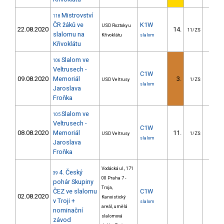
Mistrovství
118
ČR žáků ve
K1W
USD Roztoky u
22.08.2020
14.
16.6
11/ZS
slalomu na
Křivoklátu
slalom
Křivoklátu
Slalom ve
106
Veltrusech -
C1W
09.08.2020
Memoriál
3.
10.1
USD Veltrusy
1/ZS
slalom
Jaroslava
Froňka
Slalom ve
105
Veltrusech -
C1W
08.08.2020
Memoriál
11.
85.7
USD Veltrusy
1/ZS
slalom
Jaroslava
Froňka
Vodácká ul., 171
4. Český
39
00 Praha 7 -
pohár Skupiny
Troja,
ČEZ ve slalomu
C1W
02.08.2020
Kanoistický
v Troji +
slalom
areál, umělá
nominační
slalomová
závod