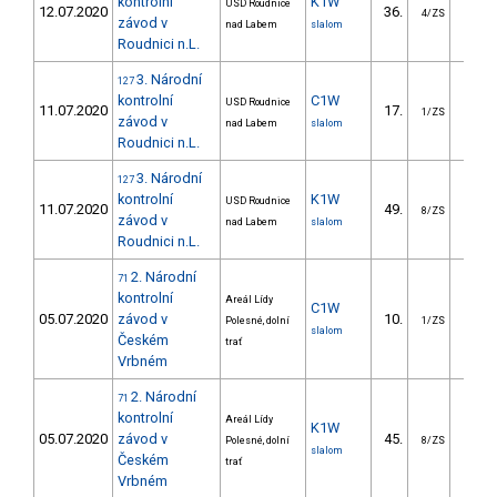
kontrolní
K1W
USD Roudnice
12.07.2020
36.
28.0
4/ZS
závod v
nad Labem
slalom
Roudnici n.L.
3. Národní
127
kontrolní
C1W
USD Roudnice
11.07.2020
17.
35.2
1/ZS
závod v
nad Labem
slalom
Roudnici n.L.
3. Národní
127
kontrolní
K1W
USD Roudnice
11.07.2020
49.
40.8
8/ZS
závod v
nad Labem
slalom
Roudnici n.L.
2. Národní
71
kontrolní
Areál Lídy
C1W
05.07.2020
závod v
10.
16.7
Polesné, dolní
1/ZS
slalom
Českém
trať
Vrbném
2. Národní
71
kontrolní
Areál Lídy
K1W
05.07.2020
závod v
45.
45.6
Polesné, dolní
8/ZS
slalom
Českém
trať
Vrbném