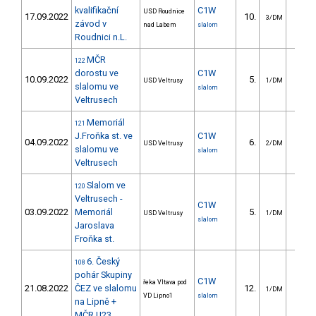
kvalifikační
C1W
USD Roudnice
17.09.2022
10.
13.9
3/DM
závod v
nad Labem
slalom
Roudnici n.L.
MČR
122
dorostu ve
C1W
10.09.2022
5.
11.5
USD Veltrusy
1/DM
slalomu ve
slalom
Veltrusech
Memoriál
121
J.Froňka st. ve
C1W
04.09.2022
6.
12.7
USD Veltrusy
2/DM
slalomu ve
slalom
Veltrusech
Slalom ve
120
Veltrusech -
C1W
03.09.2022
Memoriál
5.
16.3
USD Veltrusy
1/DM
slalom
Jaroslava
Froňka st.
6. Český
108
pohár Skupiny
C1W
řeka Vltava pod
21.08.2022
ČEZ ve slalomu
12.
29.3
1/DM
VD Lipno1
slalom
na Lipně +
MČR U23