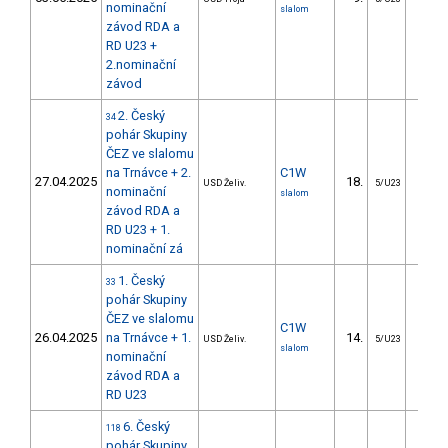
nominační
slalom
závod RDA a
RD U23 +
2.nominační
závod
2. Český
34
pohár Skupiny
ČEZ ve slalomu
na Trnávce + 2.
C1W
27.04.2025
18.
37.2
USD Želiv.
5/U23
nominační
slalom
závod RDA a
RD U23 + 1.
nominační zá
1. Český
33
pohár Skupiny
ČEZ ve slalomu
C1W
26.04.2025
na Trnávce + 1.
14.
23.8
USD Želiv.
5/U23
slalom
nominační
závod RDA a
RD U23
6. Český
118
pohár Skupiny