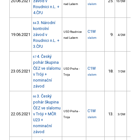
20.06.2021
závod v
25.
65.4
10/DM
nad Labem
slalom
Roudnici n.L. +
4.ČPJ
3. Národní
84
kontrolní
C1W
USD Roudnice
19.06.2021
závod v
9.
17.2
4/DM
nad Labem
slalom
Roudnici n.L. +
3.ČPJ
4. Český
67
pohár Skupina
ČEZ ve slalomu
C1W
USD Praha -
23.05.2021
18.
42.9
7/DM
v Tróji +
Troja
slalom
nominační
závod
3. Český
66
pohár Skupina
ČEZ ve slalomu
C1W
USD Praha -
22.05.2021
v Tróji + MČR
13.
27.7
3/DM
Troja
slalom
U23 +
nominační
závod