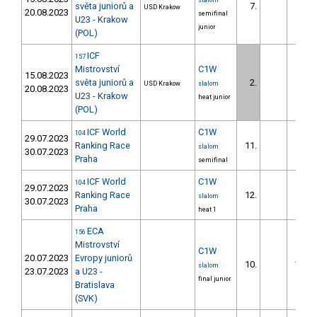
slalom
světa juniorů a
7.
6.2
USD Krakow
20.08.2023
semifinal
U23 - Krakow
junior
(POL)
ICF
157
Mistrovství
C1W
15.08.2023
světa juniorů a
2.
USD Krakow
slalom
20.08.2023
U23 - Krakow
heat junior
(POL)
ICF World
C1W
104
29.07.2023
Ranking Race
11.
19.5
slalom
30.07.2023
Praha
semifinal
ICF World
C1W
104
29.07.2023
Ranking Race
12.
13.8
slalom
30.07.2023
Praha
heat 1
ECA
156
Mistrovství
C1W
20.07.2023
Evropy juniorů
10.
176.6
slalom
23.07.2023
a U23 -
final junior
Bratislava
(SVK)