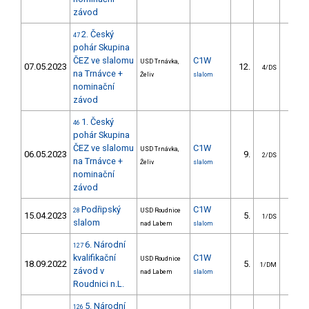
závod
2. Český
47
pohár Skupina
ČEZ ve slalomu
C1W
USD Trnávka,
07.05.2023
12.
27.4
4/DS
na Trnávce +
Želiv
slalom
nominační
závod
1. Český
46
pohár Skupina
ČEZ ve slalomu
C1W
USD Trnávka,
06.05.2023
9.
74.0
2/DS
na Trnávce +
Želiv
slalom
nominační
závod
Podřipský
C1W
28
USD Roudnice
15.04.2023
5.
21.4
1/DS
slalom
nad Labem
slalom
6. Národní
127
kvalifikační
C1W
USD Roudnice
18.09.2022
5.
11.2
1/DM
závod v
nad Labem
slalom
Roudnici n.L.
5. Národní
126