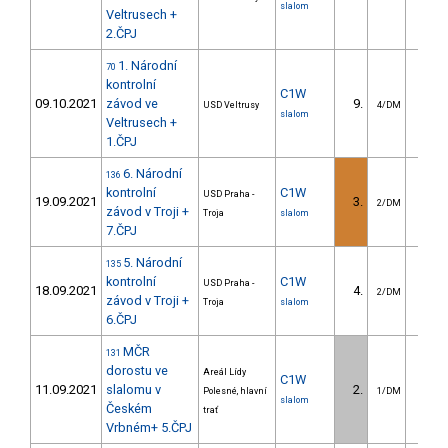
slalom
Veltrusech +
2.ČPJ
1. Národní
70
kontrolní
C1W
09.10.2021
závod ve
9.
12.0
USD Veltrusy
4/DM
slalom
Veltrusech +
1.ČPJ
6. Národní
136
kontrolní
C1W
USD Praha -
19.09.2021
3.
11.6
2/DM
závod v Troji +
Troja
slalom
7.ČPJ
5. Národní
135
kontrolní
C1W
USD Praha -
18.09.2021
4.
6.6
2/DM
závod v Troji +
Troja
slalom
6.ČPJ
MČR
131
dorostu ve
Areál Lídy
C1W
11.09.2021
slalomu v
2.
8.4
Polesné, hlavní
1/DM
slalom
Českém
trať
Vrbném+ 5.ČPJ