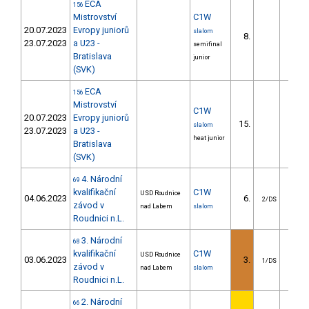
ECA
156
Mistrovství
C1W
20.07.2023
Evropy juniorů
slalom
8.
11.4
23.07.2023
a U23 -
semifinal
Bratislava
junior
(SVK)
ECA
156
Mistrovství
C1W
20.07.2023
Evropy juniorů
15.
11.5
slalom
23.07.2023
a U23 -
heat junior
Bratislava
(SVK)
4. Národní
69
kvalifikační
C1W
USD Roudnice
04.06.2023
6.
10.2
2/DS
závod v
nad Labem
slalom
Roudnici n.L.
3. Národní
68
kvalifikační
C1W
USD Roudnice
03.06.2023
3.
3.1
1/DS
závod v
nad Labem
slalom
Roudnici n.L.
2. Národní
66