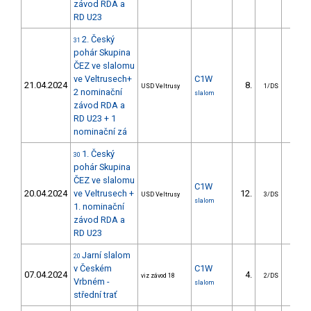
závod RDA a
RD U23
2. Český
31
pohár Skupina
ČEZ ve slalomu
ve Veltrusech+
C1W
21.04.2024
8.
21.8
USD Veltrusy
1/DS
2 nominační
slalom
závod RDA a
RD U23 + 1
nominační zá
1. Český
30
pohár Skupina
ČEZ ve slalomu
C1W
20.04.2024
ve Veltrusech +
12.
18.2
USD Veltrusy
3/DS
slalom
1. nominační
závod RDA a
RD U23
Jarní slalom
20
v Českém
C1W
07.04.2024
4.
3.3
viz závod 18
2/DS
Vrbném -
slalom
střední trať