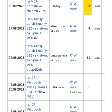
MČR
133
C1W
16.09.2023
dorostu ve
1.
USD Troja
1/DS
slalom
slalomu v Troji
6. Český
117
pohár Skupiny
C1W
Vltava pod hrází
27.08.2023
ČEZ ve slalomu
9.
85.9
1/DS
vd Lipno I
slalom
na Lipně +
MČR U23
5. Český
116
pohár Skupiny
ČEZ ve slalomu
C1W
Vltava pod hrází
26.08.2023
11.
11.0
2/DS
na Lipně +
vd Lipno I
slalom
MČR
dospělých
ICF
157
Mistrovství
C1W
15.08.2023
světa juniorů a
5.
5.3
USD Krakow
slalom
20.08.2023
U23 - Krakow
final junior
(POL)
ICF
157
C1W
Mistrovství
15.08.2023