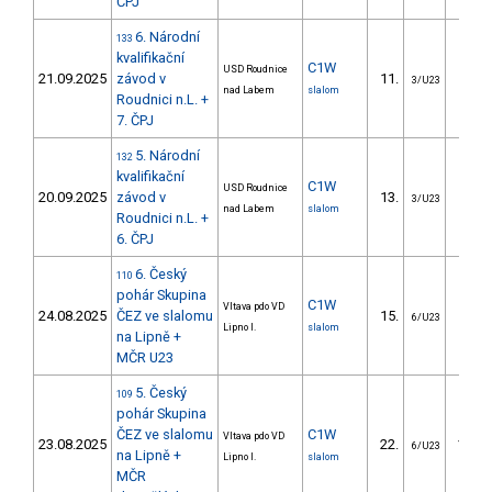
ČPJ
6. Národní
133
kvalifikační
C1W
USD Roudnice
21.09.2025
závod v
11.
17.0
3/U23
nad Labem
slalom
Roudnici n.L. +
7. ČPJ
5. Národní
132
kvalifikační
C1W
USD Roudnice
20.09.2025
závod v
13.
19.9
3/U23
nad Labem
slalom
Roudnici n.L. +
6. ČPJ
6. Český
110
pohár Skupina
C1W
Vltava pdo VD
24.08.2025
ČEZ ve slalomu
15.
24.4
6/U23
Lipno I.
slalom
na Lipně +
MČR U23
5. Český
109
pohár Skupina
ČEZ ve slalomu
C1W
Vltava pdo VD
23.08.2025
22.
190.6
6/U23
na Lipně +
Lipno I.
slalom
MČR