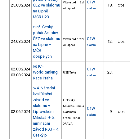
C1W
Vltava pod hrází
25.08.2024
ČEZ ve slalomu
18.
80.3
7/DS
vd Lipno I
slalom
na Lipně +
MČR U23
5. Český
117
pohár Skupiny
ČEZ ve slalomu
C1W
Vltava pod hrází
24.08.2024
12.
29.6
2/DS
na Lipně +
vd Lipno I
slalom
MČR
dospělých
ICF
106
02.08.2024
C1W
WorldRanking
23.
21.5
USD Troja
03.08.2024
slalom
Race Praha
4. Národní
66
kvalifikační
závod ve
Liptovský
slalomu v
Mikuláš - umělá
C1W
02.06.2024
Liptovském
9.
18.7
slalomová
4/DS
slalom
Mikuláši + 5.
dráha - kanál
niminační
ORAVA
závod RDJ + 4.
Český p