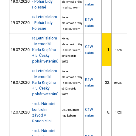
19.07.2020
- Pohár Lídy
slalomové dráhy
slalom
Polesné
- nad soutokem
Letní slalom
97
Konec
K1W
19.07.2020
- Pohár Lídy
slalomové dráhy
slalom
Polesné
- nad soutokem
Letní slalom
96
Konec
- Memoriál
slalomové dráhy
C1W
18.07.2020
Karla Krejčího
1.
- nad soutokem,
1/ZS
slalom
+ 5. Český
obtížnost do
pohár veteránů
WW2
Letní slalom
96
Konec
- Memoriál
slalomové dráhy
K1W
18.07.2020
Karla Krejčího
32.
13.0
- nad soutokem,
10/ZS
slalom
+ 5. Český
obtížnost do
pohár veteránů
WW2
4. Národní
128
kontrolní
C1W
USD Roudnice
12.07.2020
8.
13.1
1/ZS
závod v
nad Labem
slalom
Roudnici n.L.
4. Národní
128