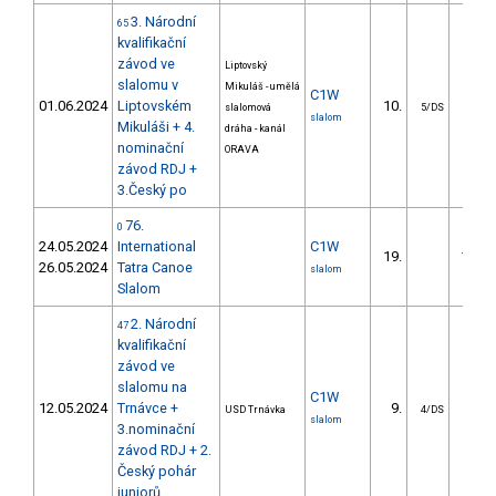
3. Národní
65
kvalifikační
závod ve
Liptovský
slalomu v
Mikuláš - umělá
C1W
01.06.2024
Liptovském
10.
16.7
slalomová
5/DS
slalom
Mikuláši + 4.
dráha - kanál
nominační
ORAVA
závod RDJ +
3.Český po
76.
0
24.05.2024
International
C1W
19.
106.7
26.05.2024
Tatra Canoe
slalom
Slalom
2. Národní
47
kvalifikační
závod ve
slalomu na
C1W
12.05.2024
Trnávce +
9.
15.9
USD Trnávka
4/DS
slalom
3.nominační
závod RDJ + 2.
Český pohár
juniorů