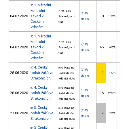
1. Národní
70
kontrolní
Areál Lídy
C1W
04.07.2020
závod v
8.
15.7
Polesné, dolní
1/ZS
slalom
Českém
trať
Vrbném
1. Národní
70
kontrolní
Areál Lídy
K1W
04.07.2020
závod v
46.
56.2
Polesné, dolní
9/ZS
slalom
Českém
trať
Vrbném
4. Český
87
řeka Otava na
C1W
28.06.2020
pohár žáků ve
1.
Podskalí před
1/ZS
slalom
Strakonicích
loděnicí klubu
4. Český
87
řeka Otava na
K1W
28.06.2020
pohár žáků ve
16.
19.5
Podskalí před
12/ZS
slalom
Strakonicích
loděnicí klubu
3. Český
86
řeka Otava na
C1W
27.06.2020
pohár žáků ve
2.
0.1
Podskalí před
2/ZS
slalom
Strakonicích
loděnicí klubu
3. Český
86
řeka Otava na