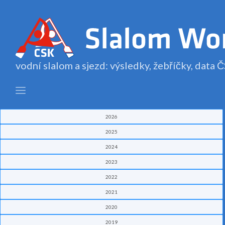
vodní slalom a sjezd: výsledky, žebříčky, data
2026
2025
2024
2023
2022
2021
2020
2019