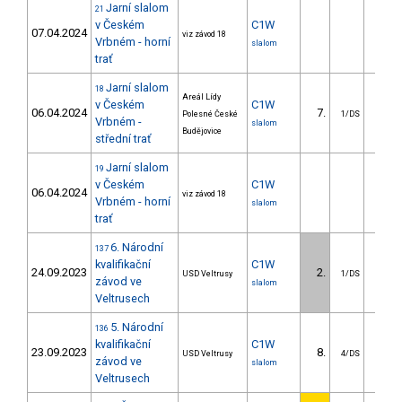
Jarní slalom
21
v Českém
C1W
07.04.2024
viz závod 18
Vrbném - horní
slalom
trať
Jarní slalom
18
Areál Lídy
v Českém
C1W
06.04.2024
7.
20.6
Polesné České
1/DS
Vrbném -
slalom
Budějovice
střední trať
Jarní slalom
19
v Českém
C1W
06.04.2024
viz závod 18
Vrbném - horní
slalom
trať
6. Národní
137
kvalifikační
C1W
24.09.2023
2.
1.0
USD Veltrusy
1/DS
závod ve
slalom
Veltrusech
5. Národní
136
kvalifikační
C1W
23.09.2023
8.
13.7
USD Veltrusy
4/DS
závod ve
slalom
Veltrusech