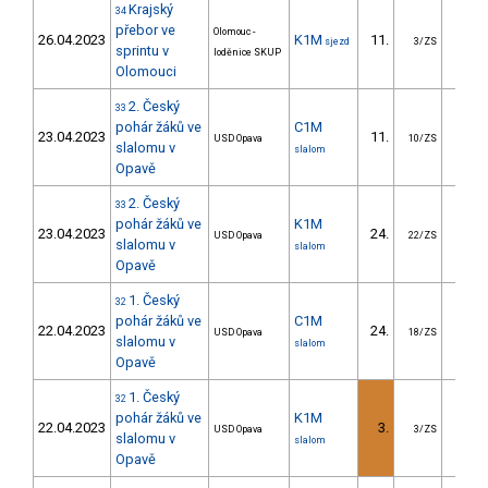
Krajský
34
přebor ve
Olomouc -
26.04.2023
K1M
11.
11.
sjezd
3/ZS
sprintu v
loděnice SKUP
Olomouci
2. Český
33
pohár žáků ve
C1M
23.04.2023
11.
16.
USD Opava
10/ZS
slalomu v
slalom
Opavě
2. Český
33
pohár žáků ve
K1M
23.04.2023
24.
19.
USD Opava
22/ZS
slalomu v
slalom
Opavě
1. Český
32
pohár žáků ve
C1M
22.04.2023
24.
46.
USD Opava
18/ZS
slalomu v
slalom
Opavě
1. Český
32
pohár žáků ve
K1M
22.04.2023
3.
0.
USD Opava
3/ZS
slalomu v
slalom
Opavě