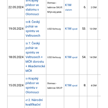
Krajský
58
Olomouc -
přebor ve
K1M
22.05.2024
6.
4.
loděnice SKUP,
2/DM
slalomu v
slalom
Mlýnský potok
Olomouci
8. Český
55
pohár ve
19.05.2024
K1M
53.
11.
USD Veltrusy
sjezd
13/DM
sprintu ve
Veltrusech
7. Český
53
pohár ve
sprintu ve
18.05.2024
Veltrusech +
K1M
54.
14.
USD Veltrusy
sjezd
14/DM
MČR dorostu
+ Akademické
MČR
Krajský
51
přebor ve
Olomouc -
15.05.2024
K1M
8.
7.
sjezd
4/DM
sprintu v
loděnice SKUP
Olomouci
2. Národní
47
kvalifikační