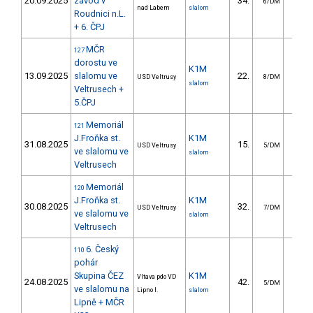
20.09.2025
závod v
34.
10.
6/DM
nad Labem
slalom
Roudnici n.L.
+ 6. ČPJ
MČR
127
dorostu ve
K1M
13.09.2025
slalomu ve
22.
10.
USD Veltrusy
8/DM
slalom
Veltrusech +
5.ČPJ
Memoriál
121
J.Froňka st.
K1M
31.08.2025
15.
6.
USD Veltrusy
5/DM
ve slalomu ve
slalom
Veltrusech
Memoriál
120
J.Froňka st.
K1M
30.08.2025
32.
15.
USD Veltrusy
7/DM
ve slalomu ve
slalom
Veltrusech
6. Český
110
pohár
Skupina ČEZ
K1M
Vltava pdo VD
24.08.2025
42.
26.
5/DM
ve slalomu na
Lipno I.
slalom
Lipně + MČR