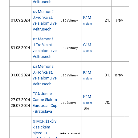
Veltrusech
Memoriál
127
J.Froňka st.
K1M
01.09.2024
21.
8.
USD Veltrusy
6/DM
ve slalomu ve
slalom
Veltrusech
Memoriál
126
J.Froňka st.
C1M
31.08.2024
USD Veltrusy
ve slalomu ve
slalom
Veltrusech
Memoriál
126
J.Froňka st.
K1M
31.08.2024
31.
12.
USD Veltrusy
10/DM
ve slalomu ve
slalom
Veltrusech
ECA Junior
K1M
27.07.2024
Canoe Slalom
70.
69.
USD Čunovo
slalom
28.07.2024
European Cup
-U16
- Bratislava
MČR žáků v
73
klasickém
sjezdu +
řeka Labe mezi