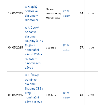
Krajský
50
Olomouc-
přebor ve
C1M
14.05.2025
14.
25.
loděnice SKUP,
4/DM
slalomu v
slalom
Mlýnský potok
Olomouci
4. Český
43
pohár ve
slalomu
Skupiny ČEZ v
Troji + 4.
K1M
04.05.2025
27.
15.
USD Troja
1/DM
nominační
slalom
závod RDA a
RD U23 +
3.nominační
závod
3. Český
42
pohár ve
slalomu
Skupiny ČEZ v
Troji + 3.
K1M
03.05.2025
41.
24.
USD Troja
4/DM
nominační
slalom
závod RDA a