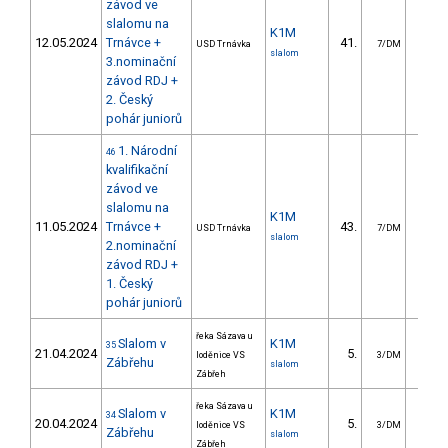
závod ve
slalomu na
K1M
12.05.2024
Trnávce +
41.
17.
USD Trnávka
7/DM
slalom
3.nominační
závod RDJ +
2. Český
pohár juniorů
1. Národní
46
kvalifikační
závod ve
slalomu na
K1M
11.05.2024
Trnávce +
43.
17.
USD Trnávka
7/DM
slalom
2.nominační
závod RDJ +
1. Český
pohár juniorů
řeka Sázava u
Slalom v
K1M
35
21.04.2024
5.
4.
loděnice VS
3/DM
Zábřehu
slalom
Zábřeh
řeka Sázava u
Slalom v
K1M
34
20.04.2024
5.
2.
loděnice VS
3/DM
Zábřehu
slalom
Zábřeh