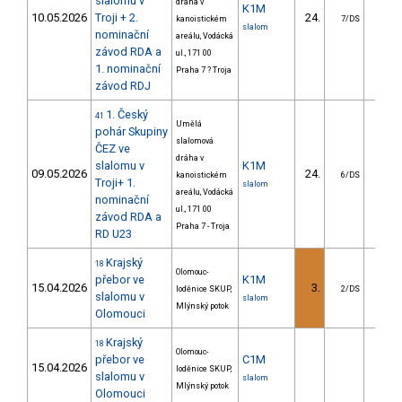
slalomu v
dráha v
K1M
10.05.2026
Troji + 2.
24.
14.
kanoistickém
7/DS
slalom
nominační
areálu, Vodácká
závod RDA a
ul., 171 00
1. nominační
Praha 7 ? Troja
závod RDJ
1. Český
41
Umělá
pohár Skupiny
slalomová
ČEZ ve
dráha v
slalomu v
K1M
09.05.2026
24.
14.
kanoistickém
6/DS
Troji+ 1.
slalom
areálu, Vodácká
nominační
ul., 171 00
závod RDA a
Praha 7 - Troja
RD U23
Krajský
18
Olomouc-
přebor ve
K1M
15.04.2026
3.
2.
loděnice SKUP,
2/DS
slalomu v
slalom
Mlýnský potok
Olomouci
Krajský
18
Olomouc-
přebor ve
C1M
15.04.2026
loděnice SKUP,
slalomu v
slalom
Mlýnský potok
Olomouci