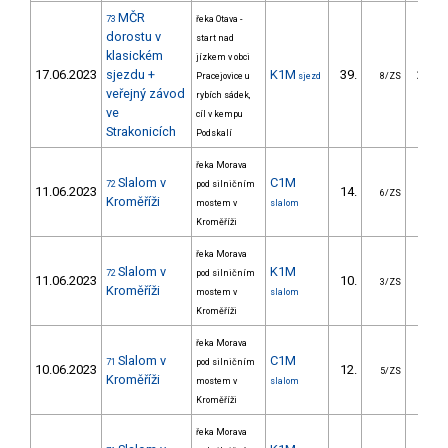
MČR
73
řeka Otava -
dorostu v
start nad
klasickém
jízkem v obci
17.06.2023
sjezdu +
K1M
39.
213.
Pracejovice u
sjezd
8/ZS
veřejný závod
rybích sádek,
ve
cíl v kempu
Strakonicích
Podskalí
řeka Morava
Slalom v
C1M
72
pod silničním
11.06.2023
14.
23.
6/ZS
Kroměříži
mostem v
slalom
Kroměříži
řeka Morava
Slalom v
K1M
72
pod silničním
11.06.2023
10.
12.
3/ZS
Kroměříži
mostem v
slalom
Kroměříži
řeka Morava
Slalom v
C1M
71
pod silničním
10.06.2023
12.
27.
5/ZS
Kroměříži
mostem v
slalom
Kroměříži
řeka Morava