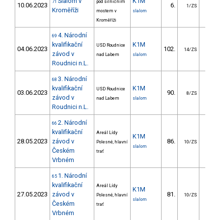
Slalom v
K1M
71
pod silničním
10.06.2023
6.
10.
1/ZS
Kroměříži
mostem v
slalom
Kroměříži
4. Národní
69
kvalifikační
K1M
USD Roudnice
04.06.2023
102.
56.
14/ZS
závod v
nad Labem
slalom
Roudnici n.L.
3. Národní
68
kvalifikační
K1M
USD Roudnice
03.06.2023
90.
30.
8/ZS
závod v
nad Labem
slalom
Roudnici n.L.
2. Národní
66
kvalifikační
Areál Lídy
K1M
28.05.2023
závod v
86.
29.
Polesné, hlavní
10/ZS
slalom
Českém
trať
Vrbném
1. Národní
65
kvalifikační
Areál Lídy
K1M
27.05.2023
závod v
81.
41.
Polesné, hlavní
10/ZS
slalom
Českém
trať
Vrbném