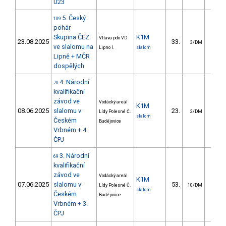
U23
5. Český
109
pohár
Skupina ČEZ
K1M
Vltava pdo VD
23.08.2025
33.
16.
3/DM
ve slalomu na
Lipno I.
slalom
Lipně + MČR
dospělých
4. Národní
70
kvalifikační
závod ve
Vodácký areál
K1M
08.06.2025
slalomu v
23.
8.
Lídy Polesné Č.
2/DM
slalom
Českém
Budějovice
Vrbném + 4.
ČPJ
3. Národní
69
kvalifikační
závod ve
Vodácký areál
K1M
07.06.2025
slalomu v
53.
16.
Lídy Polesné Č.
10/DM
slalom
Českém
Budějovice
Vrbném + 3.
ČPJ