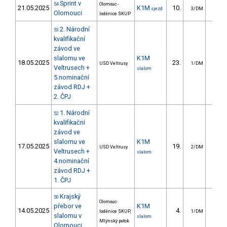
Sprint v
54
Olomouc -
21.05.2025
K1M
10.
8.
sjezd
3/DM
Olomouci
loděnice SKUP
2. Národní
53
kvalifikační
závod ve
slalomu ve
K1M
18.05.2025
23.
15.
USD Veltrusy
1/DM
Veltrusech +
slalom
5.nominační
závod RDJ +
2. ČPJ
1. Národní
52
kvalifikační
závod ve
slalomu ve
K1M
17.05.2025
19.
6.
USD Veltrusy
2/DM
Veltrusech +
slalom
4.nominační
závod RDJ +
1. ČPJ
Krajský
50
Olomouc-
přebor ve
K1M
14.05.2025
4.
3.
loděnice SKUP,
1/DM
slalomu v
slalom
Mlýnský potok
Olomouci