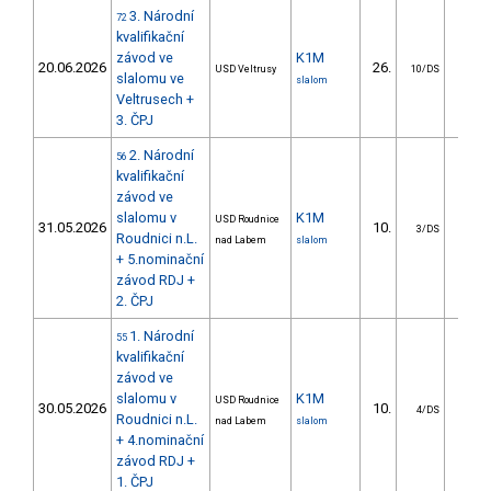
3. Národní
72
kvalifikační
závod ve
K1M
20.06.2026
26.
10.
USD Veltrusy
10/DS
slalomu ve
slalom
Veltrusech +
3. ČPJ
2. Národní
56
kvalifikační
závod ve
slalomu v
K1M
USD Roudnice
31.05.2026
10.
4.
3/DS
Roudnici n.L.
nad Labem
slalom
+ 5.nominační
závod RDJ +
2. ČPJ
1. Národní
55
kvalifikační
závod ve
slalomu v
K1M
USD Roudnice
30.05.2026
10.
5.
4/DS
Roudnici n.L.
nad Labem
slalom
+ 4.nominační
závod RDJ +
1. ČPJ