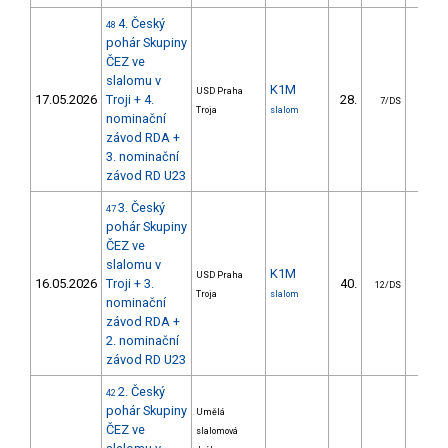
4. Český
48
pohár Skupiny
ČEZ ve
slalomu v
K1M
USD Praha
17.05.2026
Troji + 4.
28.
16.
7/DS
Troja
slalom
nominační
závod RDA +
3. nominační
závod RD U23
3. Český
47
pohár Skupiny
ČEZ ve
slalomu v
K1M
USD Praha
16.05.2026
Troji + 3.
40.
17.
12/DS
Troja
slalom
nominační
závod RDA +
2. nominační
závod RD U23
2. Český
42
pohár Skupiny
Umělá
ČEZ ve
slalomová