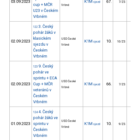
03.09.2023
K1M
67.
15.
sjezd
7/ZS
cup + MČR
Vrbné
U23 v Českém
Vrbném
3. Český
122
pohár žáků v
klasickém
USD České
02.09.2023
K1M
10.
40.
sjezd
10/ZS
sjezdu v
Vrbné
Českém
Vrbném
9. Český
123
pohár ve
sprintu + ECA
USD České
02.09.2023
Cup + MČR
K1M
66.
26.
sjezd
7/ZS
Vrbné
veteránů v
Českém
Vrbném
4. Český
124
pohár žáků ve
USD České
01.09.2023
sprintu v
K1M
10.
6.
sjezd
9/ZS
Vrbné
Českém
Vrbném