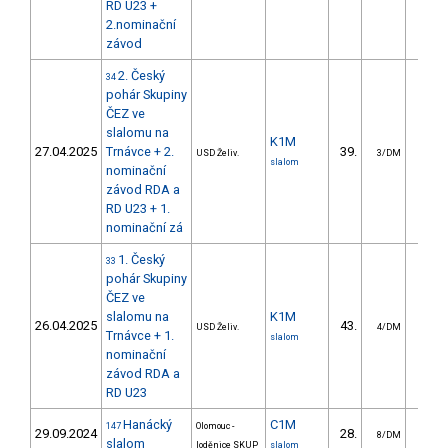
RD U23 +
2.nominační
závod
2. Český
34
pohár Skupiny
ČEZ ve
slalomu na
K1M
27.04.2025
Trnávce + 2.
39.
31.
USD Želiv.
3/DM
slalom
nominační
závod RDA a
RD U23 + 1.
nominační zá
1. Český
33
pohár Skupiny
ČEZ ve
slalomu na
K1M
26.04.2025
43.
24.
USD Želiv.
4/DM
Trnávce + 1.
slalom
nominační
závod RDA a
RD U23
Hanácký
C1M
147
Olomouc -
29.09.2024
28.
27.
8/DM
slalom
loděnice SKUP
slalom