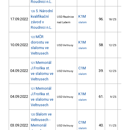
Roudnici n.L.
5. Národní
126
kvalifikační
K1M
USD Roudnice
17.09.2022
96.
46.
18/ZS
závod v
nad Labem
slalom
Roudnici n.L.
MČR
122
dorostu ve
K1M
10.09.2022
58.
44.
USD Veltrusy
12/ZS
slalomu ve
slalom
Veltrusech
Memoriál
121
J.Froňka st.
C1M
04.09.2022
39.
74.
USD Veltrusy
12/ZS
ve slalomu ve
slalom
Veltrusech
Memoriál
121
J.Froňka st.
K1M
04.09.2022
61.
33.
USD Veltrusy
9/ZS
ve slalomu ve
slalom
Veltrusech
Slalom ve
120
Veltrusech -
C1M
03.09.2022
Memoriál
40.
140.
USD Veltrusy
11/ZS
slalom