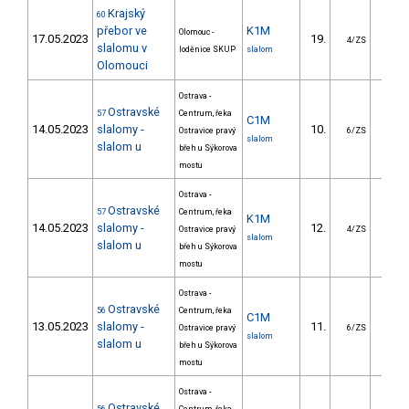
Krajský
60
přebor ve
K1M
Olomouc -
17.05.2023
19.
15.
4/ZS
slalomu v
loděnice SKUP
slalom
Olomouci
Ostrava -
Ostravské
57
Centrum, řeka
C1M
14.05.2023
slalomy -
10.
14.
Ostravice pravý
6/ZS
slalom
slalom u
břeh u Sýkorova
mostu
Ostrava -
Ostravské
57
Centrum, řeka
K1M
14.05.2023
slalomy -
12.
10.
Ostravice pravý
4/ZS
slalom
slalom u
břeh u Sýkorova
mostu
Ostrava -
Ostravské
56
Centrum, řeka
C1M
13.05.2023
slalomy -
11.
22.
Ostravice pravý
6/ZS
slalom
slalom u
břeh u Sýkorova
mostu
Ostrava -
Ostravské