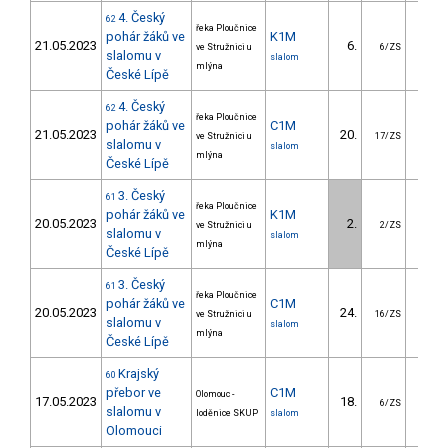
4. Český
62
řeka Ploučnice
pohár žáků ve
K1M
21.05.2023
6.
4.
ve Stružnici u
6/ZS
slalomu v
slalom
mlýna
České Lípě
4. Český
62
řeka Ploučnice
pohár žáků ve
C1M
21.05.2023
20.
16.
ve Stružnici u
17/ZS
slalomu v
slalom
mlýna
České Lípě
3. Český
61
řeka Ploučnice
pohár žáků ve
K1M
20.05.2023
2.
2.
ve Stružnici u
2/ZS
slalomu v
slalom
mlýna
České Lípě
3. Český
61
řeka Ploučnice
pohár žáků ve
C1M
20.05.2023
24.
25.
ve Stružnici u
16/ZS
slalomu v
slalom
mlýna
České Lípě
Krajský
60
přebor ve
C1M
Olomouc -
17.05.2023
18.
41.
6/ZS
slalomu v
loděnice SKUP
slalom
Olomouci