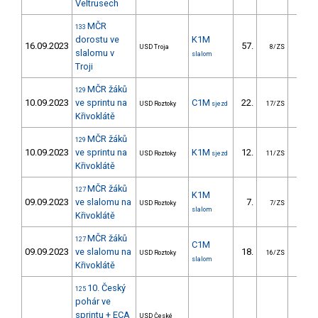
Veltrusech
MČR
133
dorostu ve
K1M
16.09.2023
57.
34.
USD Troja
8/ZS
slalomu v
slalom
Troji
MČR žáků
129
10.09.2023
ve sprintu na
C1M
22.
13.
USD Roztoky
sjezd
17/ZS
Křivoklátě
MČR žáků
129
10.09.2023
ve sprintu na
K1M
12.
6.
USD Roztoky
sjezd
11/ZS
Křivoklátě
MČR žáků
127
K1M
09.09.2023
ve slalomu na
7.
8.
USD Roztoky
7/ZS
slalom
Křivoklátě
MČR žáků
127
C1M
09.09.2023
ve slalomu na
18.
21.
USD Roztoky
16/ZS
slalom
Křivoklátě
10. Český
125
pohár ve
sprintu + ECA
USD České