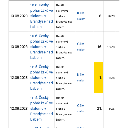
6. Český
112
Umělá
pohár žáků ve
slalomová
K1M
13.08.2023
slalomu v
8.
4.
dráha v
8/ZS
slalom
Brandýse nad
Brandýse nad
Labem
Labem.
6. Český
112
Umělá
pohár žáků ve
slalomová
C1M
13.08.2023
slalomu v
16.
25.
dráha v
15/ZS
slalom
Brandýse nad
Brandýse nad
Labem
Labem.
5. Český
111
Umělá
pohár žáků ve
slalomová
K1M
12.08.2023
slalomu v
1.
dráha v
1/ZS
slalom
Brandýse nad
Brandýse nad
Labem
Labem.
5. Český
111
Umělá
pohár žáků ve
slalomová
C1M
12.08.2023
slalomu v
21.
40.
dráha v
15/ZS
slalom
Brandýse nad
Brandýse nad
Labem
Labem.