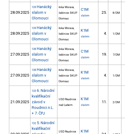
Hanácký
139
řeka Morava,
C1M
28.09.2025
slalom v
25.
23.
loděnice SKUP
8/DM
slalom
Olomouci
Olomouc
Hanácký
139
řeka Morava,
K1M
28.09.2025
slalom v
4.
3.
loděnice SKUP
1/DM
slalom
Olomouci
Olomouc
Hanácký
138
řeka Morava,
C1M
27.09.2025
slalom v
19.
15.
loděnice SKUP
7/DM
slalom
Olomouci
Olomouc
Hanácký
138
řeka Morava,
K1M
27.09.2025
slalom v
4.
3.
loděnice SKUP
1/DM
slalom
Olomouci
Olomouc
6. Národní
133
kvalifikační
K1M
USD Roudnice
21.09.2025
závod v
11.
3.
2/DM
nad Labem
slalom
Roudnici n.L.
+ 7. ČPJ
5. Národní
132
kvalifikační
K1M
USD Roudnice