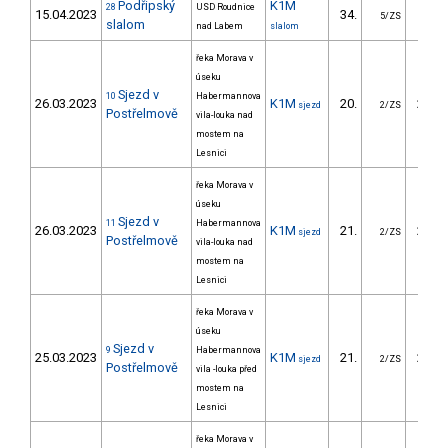
Podřipský
K1M
28
USD Roudnice
15.04.2023
34.
28.
5/ZS
slalom
nad Labem
slalom
řeka Morava v
úseku
Sjezd v
10
Habermannova
26.03.2023
K1M
20.
224.
sjezd
2/ZS
Postřelmově
vila-louka nad
mostem na
Lesnici
řeka Morava v
úseku
Sjezd v
11
Habermannova
26.03.2023
K1M
21.
250.
sjezd
2/ZS
Postřelmově
vila-louka nad
mostem na
Lesnici
řeka Morava v
úseku
Sjezd v
9
Habermannova
25.03.2023
K1M
21.
227.
sjezd
2/ZS
Postřelmově
vila -louka před
mostem na
Lesnici
řeka Morava v