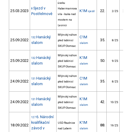
úseku
Sjezd v
8
Habermannova
25.03.2023
K1M
22.
219.
sjezd
2/ZS
Postřelmově
vila - louka nad
mostem na
Lesnici
Mlýnský náhon
Hanácký
C1M
132
25.09.2022
35.
40.
před loděnicí
8/ZS
slalom
slalom
SKUP Olomouc
Mlýnský náhon
Hanácký
K1M
132
25.09.2022
50.
25.
před loděnicí
9/ZS
slalom
slalom
SKUP Olomouc
Mlýnský náhon
Hanácký
C1M
131
24.09.2022
35.
31.
před loděnicí
8/ZS
slalom
slalom
SKUP Olomouc
Mlýnský náhon
Hanácký
K1M
131
24.09.2022
42.
20.
před loděnicí
10/ZS
slalom
slalom
SKUP Olomouc
6. Národní
127
kvalifikační
K1M
USD Roudnice
18.09.2022
88.
38.
19/ZS
závod v
nad Labem
slalom