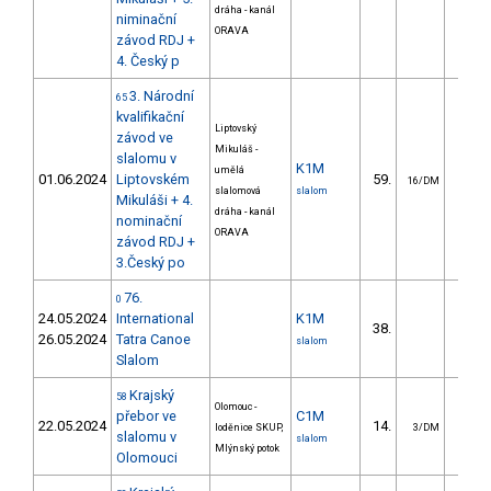
dráha - kanál
niminační
ORAVA
závod RDJ +
4. Český p
3. Národní
65
kvalifikační
Liptovský
závod ve
Mikuláš -
slalomu v
K1M
umělá
01.06.2024
Liptovském
59.
22.
16/DM
slalomová
slalom
Mikuláši + 4.
dráha - kanál
nominační
ORAVA
závod RDJ +
3.Český po
76.
0
24.05.2024
International
K1M
38.
81.
26.05.2024
Tatra Canoe
slalom
Slalom
Krajský
58
Olomouc -
přebor ve
C1M
22.05.2024
14.
24.
loděnice SKUP,
3/DM
slalomu v
slalom
Mlýnský potok
Olomouci