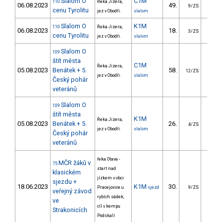
Slalom O
C1M
110
Řeka Jizera,
06.08.2023
49.
27.
9/ZS
cenu Tyrolitu
jez v Obodři.
slalom
Slalom O
K1M
110
Řeka Jizera,
06.08.2023
18.
14.
3/ZS
cenu Tyrolitu
jez v Obodři.
slalom
Slalom O
109
štít města
C1M
Řeka Jizera,
05.08.2023
Benátek + 5.
58.
27.
12/ZS
jez v Obodři.
slalom
Český pohár
veteránů
Slalom O
109
štít města
K1M
Řeka Jizera,
05.08.2023
Benátek + 5.
26.
14.
4/ZS
jez v Obodři.
slalom
Český pohár
veteránů
řeka Otava -
MČR žáků v
75
start nad
klasickém
jízkem v obci
sjezdu +
18.06.2023
K1M
30.
161.
Pracejovice u
sjezd
9/ZS
veřejný závod
rybích sádek,
ve
cíl v kempu
Strakonicích
Podskalí