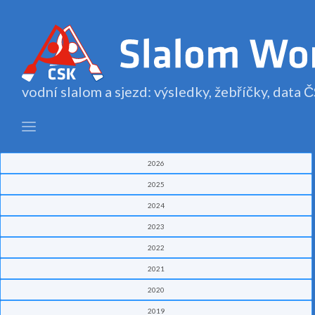
vodní slalom a sjezd: výsledky, žebříčky, data
2026
2025
2024
2023
2022
2021
2020
2019