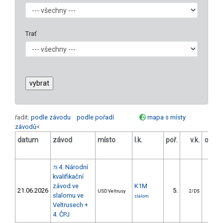
Trať
řadit:
podle závodu
podle pořadí
mapa s místy
závodů
<
datum
závod
místo
l.k.
poř.
v.k.
odstu
[
4. Národní
73
kvalifikační
závod ve
K1M
21.06.2026
5.
3.
USD Veltrusy
2/DS
slalomu ve
slalom
Veltrusech +
4. ČPJ