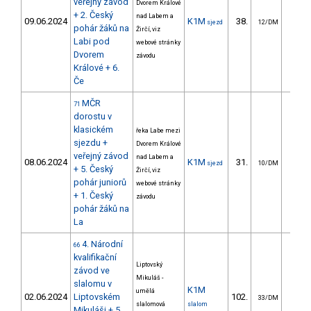
veřejný závod
Dvorem Králové
+ 2. Český
nad Labem a
09.06.2024
K1M
38.
125.
sjezd
12/DM
pohár žáků na
Žirčí, viz
Labi pod
webové stránky
Dvorem
závodu
Králové + 6.
Če
MČR
71
dorostu v
klasickém
řeka Labe mezi
sjezdu +
Dvorem Králové
veřejný závod
nad Labem a
08.06.2024
K1M
31.
125.
sjezd
10/DM
+ 5. Český
Žirčí, viz
pohár juniorů
webové stránky
+ 1. Český
závodu
pohár žáků na
La
4. Národní
66
kvalifikační
Liptovský
závod ve
Mikuláš -
slalomu v
K1M
umělá
02.06.2024
Liptovském
102.
75.
33/DM
slalomová
slalom
Mikuláši + 5.