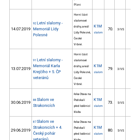
Plzni
Horní část
slalomové
Letní slalomy -
92
K1M
dráhy, areál
14.07.2019
Memoriál Lídy
70.
26.4
3/VS
Lídy Polesné,
slalom
Polesné
České
Vrbné.
Horní část
Letní slalomy -
91
slalomové
Memoriál Karla
K1M
dráhy, areál
13.07.2019
79.
41.1
3/VS
Krejčího + 5. ČP
Lídy Polesné,
slalom
veteránů
České
Vrbné.
řeka Otava na
Slalom ve
K1M
88
Podskalí
30.06.2019
73.
25.8
5/VS
Strakonicích
před loděnicí
slalom
klubu
Slalom ve
87
řeka Otava na
Strakonicích + 4.
K1M
Podskalí
29.06.2019
80.
23.4
5/VS
Český pohár
před loděnicí
slalom
veteránů
klubu