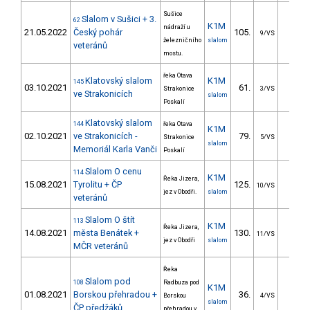
Sušice
Slalom v Sušici + 3.
62
K1M
nádraží u
21.05.2022
Český pohár
105.
31.7
9/VS
železničního
slalom
veteránů
mostu.
řeka Otava
Klatovský slalom
K1M
145
03.10.2021
61.
23.4
Strakonice
3/VS
ve Strakonicích
slalom
Poskalí
Klatovský slalom
144
řeka Otava
K1M
02.10.2021
ve Strakonicích -
79.
32.5
Strakonice
5/VS
slalom
Memoriál Karla Vanči
Poskalí
Slalom O cenu
114
K1M
Řeka Jizera,
15.08.2021
Tyrolitu + ČP
125.
34.3
10/VS
jez v Obodři.
slalom
veteránů
Slalom O štít
113
K1M
Řeka Jizera,
14.08.2021
města Benátek +
130.
34.1
11/VS
jez v Obodři
slalom
MČR veteránů
Řeka
Slalom pod
108
Radbuza pod
K1M
01.08.2021
Borskou přehradou +
36.
32.3
Borskou
4/VS
slalom
ČP předžáků
přehradou v