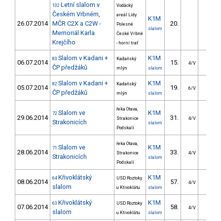
Letní slalom v
102
Vodácký
Českém Vrbném,
areál Lídy
K1M
26.07.2014
MČR C2X a C2W -
20.
24.7
Polesné
slalom
Memoriál Karla
České Vrbné
Krejčího
- horní trať
Slalom v Kadani +
K1M
83
Kadaňský
06.07.2014
15.
18.0
4/V
ČP předžáků
mlýn
slalom
Slalom v Kadani +
K1M
82
Kadaňský
05.07.2014
19.
22.1
6/V
ČP předžáků
mlýn
slalom
řeka Otava,
Slalom ve
K1M
72
29.06.2014
31.
24.4
Strakonice
4/V
Strakonicích
slalom
Podskalí
řeka Otava,
Slalom ve
K1M
71
28.06.2014
33.
25.5
Strakonice
4/V
Strakonicích
slalom
Podskalí
Křivoklátský
K1M
64
USD Roztoky
08.06.2014
57.
34.4
4/V
slalom
u Ktivoklátu
slalom
Křivoklátský
K1M
63
USD Roztoky
07.06.2014
58.
30.4
4/V
slalom
u Ktivoklátu
slalom