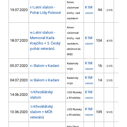
Konec
Letní slalom -
K1M
97
slalomové
19.07.2020
94.
21.5
2/VS
Pohár Lídy Polesné
dráhy - nad
slalom
soutokem
Konec
Letní slalom -
96
slalomové
Memoriál Karla
K1M
dráhy - nad
18.07.2020
104.
23.1
4/VS
Krejčího + 5. Český
soutokem,
slalom
pohár veteránů
obtížnost do
WW2
K1M
Kadaňský
05.07.2020
Slalom v Kadani
16.
12.9
91
2/VS
mlýn
slalom
K1M
Kadaňský
04.07.2020
Slalom v Kadani
14.
12.6
90
2/VS
mlýn
slalom
Křivoklátský
K1M
73
USD Roztoky
14.06.2020
slalom
u Křivoklátu
slalom
Křivoklátský
72
K1M
USD Roztoky
13.06.2020
slalom + MČR
109.
39.6
9/VS
u Křivoklátu
slalom
veteránů
řeka Otava