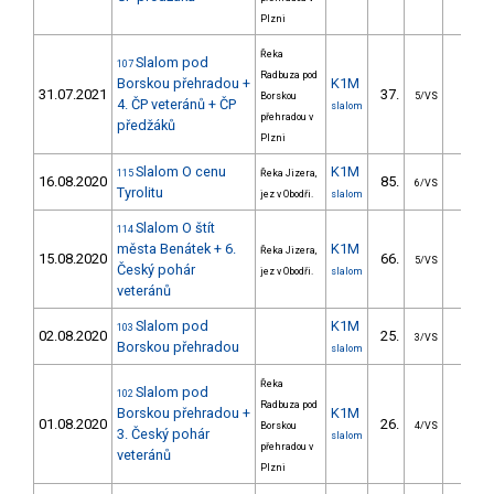
Plzni
Řeka
Slalom pod
107
Radbuza pod
Borskou přehradou +
K1M
31.07.2021
37.
26.0
Borskou
5/VS
4. ČP veteránů + ČP
slalom
přehradou v
předžáků
Plzni
Slalom O cenu
K1M
115
Řeka Jizera,
16.08.2020
85.
28.3
6/VS
Tyrolitu
jez v Obodři.
slalom
Slalom O štít
114
města Benátek + 6.
K1M
Řeka Jizera,
15.08.2020
66.
22.7
5/VS
Český pohár
jez v Obodři.
slalom
veteránů
Slalom pod
K1M
103
02.08.2020
25.
19.4
3/VS
Borskou přehradou
slalom
Řeka
Slalom pod
102
Radbuza pod
Borskou přehradou +
K1M
01.08.2020
26.
16.5
Borskou
4/VS
3. Český pohár
slalom
přehradou v
veteránů
Plzni