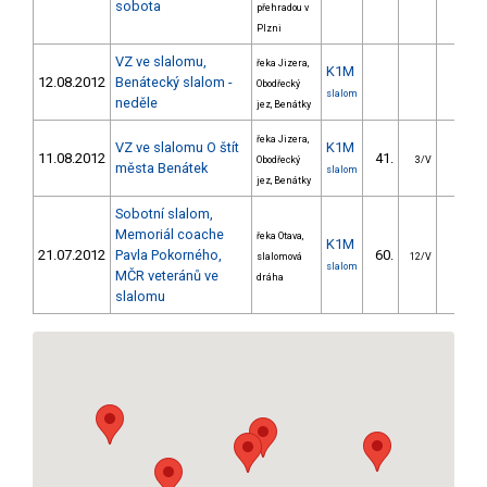
sobota
přehradou v
Plzni
VZ ve slalomu,
řeka Jizera,
K1M
12.08.2012
Benátecký slalom -
Obodřecký
slalom
neděle
jez, Benátky
řeka Jizera,
VZ ve slalomu O štít
K1M
11.08.2012
41.
34.5
Obodřecký
3/V
města Benátek
slalom
jez, Benátky
Sobotní slalom,
Memoriál coache
řeka Otava,
K1M
21.07.2012
Pavla Pokorného,
60.
36.1
slalomová
12/V
slalom
MČR veteránů ve
dráha
slalomu