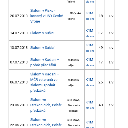
Vrbné
slalom
Slalom v Písku -
K1M
USD České
20.07.2013
konaný v USD České
18.
23.5
2/V
Vrbné
slalom
Vrbné
K1M
14.07.2013
Slalom v Sušici
37.
22.8
6/V
slalom
K1M
13.07.2013
Slalom v Sušici
49.
30.5
9/V
slalom
Slalom v Kadani +
K1M
Kadaňský
07.07.2013
17.
16.6
3/V
pohár předžáků
mlýn
slalom
Slalom v Kadani +
MČR veteránů ve
K1M
Kadaňský
06.07.2013
25.
16.0
8/V
slalomu+pohár
mlýn
slalom
předžáků
Slalom ve
řeka Otava,
K1M
23.06.2013
Strakonicích, Pohár
40.
26.5
Strakonice
2/V
slalom
předžáků
Podskalí
Slalom ve
řeka Otava,
K1M
22.06.2013
Strakonicích, Pohár
Strakonice