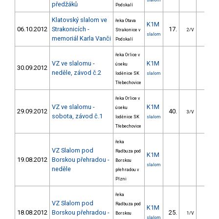
slalom
předžáků
Podskalí
Klatovský slalom ve
řeka Otava
K1M
06.10.2012
Strakonicích -
17.
23.0
Strakonice v
2/V
slalom
memoriál Karla Vanči
Podskalí
řeka Orlice v
VZ ve slalomu -
K1M
úseku
30.09.2012
neděle, závod č.2
loděnice SK
slalom
Třebechovice
řeka Orlice v
VZ ve slalomu -
K1M
úseku
29.09.2012
40.
23.5
3/V
sobota, závod č.1
loděnice SK
slalom
Třebechovice
řeka
VZ Slalom pod
Radbuza pod
K1M
19.08.2012
Borskou přehradou -
Borskou
slalom
neděle
přehradou v
Plzni
řeka
VZ Slalom pod
Radbuza pod
K1M
18.08.2012
Borskou přehradou -
25.
18.4
Borskou
1/V
slalom