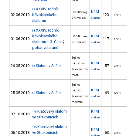
XXXIV. ročník
69
K1M
USD Roztoky
02.06.2019
Křivoklátského
123.
87.5
9/VS
u Křivoklátu
slalom
slalomu
XXXIV. ročník
68
Křivoklátského
K1M
USD Roztoky
01.06.2019
117.
51.1
6/VS
slalomu + 3. Český
u Křivoklátu
slalom
pohár veteránů
Sušice
K1M
nádraží - u
26.05.2019
Slalom v Sušici
57.
26.6
64
4/VS
železničního
slalom
mostu
Sušice
K1M
nádraží u
25.05.2019
Slalom v Sušici
69.
25.9
63
5/VS
železničního
slalom
množství
Klatovský slalom
K1M
146
07.10.2018
ve Strakonicích
slalom
Klatovský slalom
145
K1M
06.10.2018
ve Strakonicích -
63.
28.6
4/VS
slalom