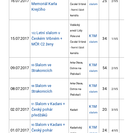
16.07.2017
25.
27.1
2/VS
Memoriál Karla
České Vrbné
slalom
Krejčího
- horní část
kanálu
Vodácký
areál Lídy
Letní slalom v
102
K1M
Polesné
15.07.2017
Českém Vrbném +
34.
37.9
1/VS
České Vrbné
slalom
MČR C2 ženy
- horní část
kanálu
řeka Otava,
Slalom ve
K1M
99
09.07.2017
54.
25.9
Ostrov na
2/VS
Strakonicích
slalom
Podskalí
řeka Otava,
Slalom ve
K1M
98
08.07.2017
34.
21.3
Ostrov na
2/VS
Strakonicích
slalom
Podskalí
Slalom v Kadani +
91
K1M
02.07.2017
Český pohár
20.
16.7
Kadaň
3/VS
slalom
předžáků
Slalom v Kadani +
90
K1M
Kadaňský
01.07.2017
Český pohár
24.
21.4
4/VS