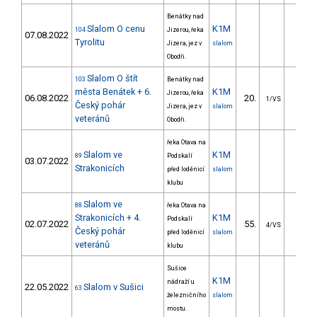
Benátky nad
Slalom O cenu
K1M
104
Jizerou, řeka
07.08.2022
Tyrolitu
Jizera, jez v
slalom
Obodři.
Slalom O štít
103
Benátky nad
města Benátek + 6.
K1M
Jizerou, řeka
06.08.2022
20.
0.1
1/VS
Český pohár
Jizera, jez v
slalom
veteránů
Obodři.
řeka Otava na
Slalom ve
K1M
89
Podskalí
03.07.2022
Strakonicích
před loděnicí
slalom
klubu
Slalom ve
88
řeka Otava na
Strakonicích + 4.
K1M
Podskalí
02.07.2022
55.
22.8
4/VS
Český pohár
před loděnicí
slalom
veteránů
klubu
Sušice
K1M
nádraží u
22.05.2022
Slalom v Sušici
63
železničního
slalom
mostu.