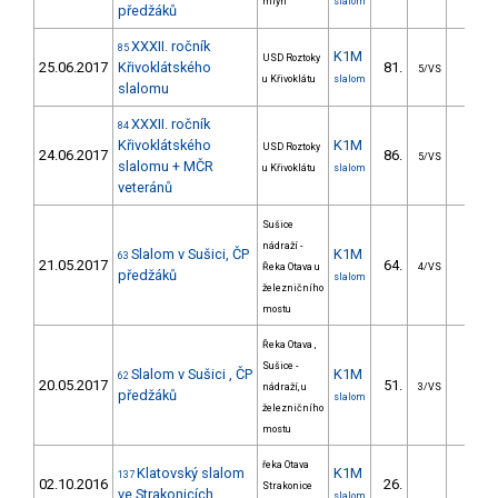
mlýn
slalom
předžáků
XXXII. ročník
85
K1M
USD Roztoky
25.06.2017
Křivoklátského
81.
38.1
5/VS
u Křivoklátu
slalom
slalomu
XXXII. ročník
84
Křivoklátského
K1M
USD Roztoky
24.06.2017
86.
47.3
5/VS
slalomu + MČR
u Křivoklátu
slalom
veteránů
Sušice
nádraží -
Slalom v Sušici, ČP
K1M
63
21.05.2017
64.
25.9
Řeka Otava u
4/VS
předžáků
slalom
železničního
mostu
Řeka Otava ,
Sušice -
Slalom v Sušici , ČP
K1M
62
20.05.2017
51.
24.5
nádraží, u
3/VS
předžáků
slalom
železničního
mostu
řeka Otava
Klatovský slalom
K1M
137
02.10.2016
26.
29.3
Strakonice
ve Strakonicích
slalom