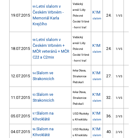
Vodácký
Letní slalom v
99
areál Lídy
Českém Vrbném -
K1M
19.07.2015
24.
17.7
Polesné
1/VS
Memoriál Karla
slalom
České Vrbné
Krejčího
- horní trať
Vodácký
Letní slalom v
98
areál Lídy
Českém Vrbném +
K1M
18.07.2015
24.
22.9
Polesné
1/VS
MČR veteránů + MČR
slalom
České Vrbné
C2ž a C2mix
- horní trať
řeka Otava,
Slalom ve
K1M
94
12.07.2015
27.
19.8
Strakonice
1/VS
Strakonicích
slalom
Podskalí
řeka Otava,
Slalom ve
K1M
93
11.07.2015
32.
27.8
Strakonice
1/VS
Strakonicích
slalom
Podskalí
Slalom na
K1M
97
USD Roztoky
05.07.2015
36.
26.7
2/VS
Křivoklátě
u Křivoklátu
slalom
Slalom na
K1M
96
USD Roztoky
04.07.2015
40.
25.8
2/VS
Křivoklátě
u Křivoklátu
slalom