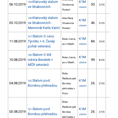
Klatovský slalom
K1M
139
06.10.2019
30.
24.5
Strakonice
2/VS
ve Strakonicích
slalom
Poskalí
Klatovský slalom
138
řeka Otava
K1M
05.10.2019
ve Strakonicích -
46.
27.8
Strakonice
2/VS
slalom
Memoriál Karla Vanči
Poskalí
Slalom O cenu
107
K1M
Řeka Jizera,
11.08.2019
Tyrolitu + 6. Český
84.
26.3
5/VS
jez v Obodři.
slalom
pohár veteránů
Slalom O štít
106
K1M
Řeka Jizera,
10.08.2019
města Benátek +
99.
31.5
8/VS
jez v Obodři.
slalom
MČR veteránů
Řeka
Radbuza pod
Slalom pod
K1M
102
04.08.2019
26.
26.3
Borskou
2/VS
Borskou přehradou
slalom
přehradou v
Plzni
Řeka
Radbuza pod
Slalom pod
K1M
101
03.08.2019
26.
26.3
Borskou
2/VS
Borskou přehradou
slalom
přehradou v