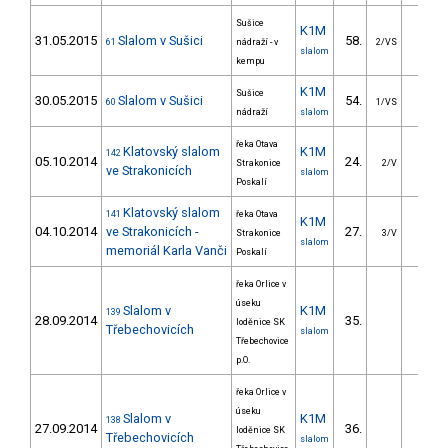
Sušice
K1M
31.05.2015
Slalom v Sušici
58.
27.7
61
nádraží - v
2/VS
slalom
kempu
K1M
Sušice
30.05.2015
Slalom v Sušici
54.
24.9
60
1/VS
nádraží
slalom
řeka Otava
Klatovský slalom
K1M
142
05.10.2014
24.
27.4
Strakonice
2/V
ve Strakonicích
slalom
Poskalí
Klatovský slalom
141
řeka Otava
K1M
04.10.2014
ve Strakonicích -
27.
30.4
Strakonice
3/V
slalom
memoriál Karla Vanči
Poskalí
řeka Orlice v
úseku
Slalom v
K1M
139
28.09.2014
35.
21.6
loděnice SK
Třebechovicích
slalom
Třebechovice
p.O.
řeka Orlice v
úseku
Slalom v
K1M
138
27.09.2014
36.
20.8
loděnice SK
Třebechovicích
slalom