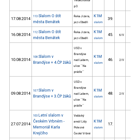
Třebechovice
p.O.
Slalom O štít
K1M
113
Řeka Jizera,
17.08.2014
39.
30.0
města Benátek
jez v Obodři
slalom
Slalom O štít
K1M
112
Řeka Jizera,
16.08.2014
45.
34.3
6/V
města Benátek
jez v Obodři
slalom
USD v
Brandýse
Slalom v
K1M
108
10.08.2014
46.
42.3
nad Labem,
2/V
Brandýse + 4.ČP žáků
slalom
ulice ´´Na
prádle´´
USD v
Brandýse
Slalom v
K1M
107
09.08.2014
48.
29.4
nad Labem,
2/V
Brandýse + 3.ČP žáků
slalom
ulice ´´Na
prádle´´
Letní slalom v
103
Vodácký
Českém Vrbném -
K1M
areál Lídy
27.07.2014
17.
26.6
Memoriál Karla
Polesné
slalom
Krejčího
České Vrbné