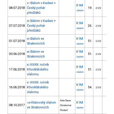
Slalom v Kadani +
91
K1M
08.07.2018
Český pohár
19.
19.4
2/VS
slalom
předžáků
Slalom v Kadani +
90
K1M
07.07.2018
Český pohár
26.
24.2
2/VS
slalom
předžáků
Slalom ve
K1M
89
01.07.2018
51.
17.9
2/VS
Strakonicích
slalom
Slalom ve
K1M
88
30.06.2018
51.
25.4
2/VS
Strakonicích
slalom
XXXIII. ročník
82
K1M
17.06.2018
Křivoklátského
51.
29.7
2/VS
slalom
slalomu
XXXIII. ročník
81
K1M
16.06.2018
Křivoklátského
54.
30.9
2/VS
slalom
slalomu
řeka Otava
Klatovský slalom
K1M
149
08.10.2017
Strakonice
ve Strakonicích
slalom
Poskalí