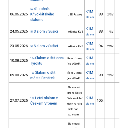
41. ročník
57
K1M
06.06.2026
Křivoklátského
88.
44.0
USD Roztoky
2/SV
slalom
slalomu
K1M
24.05.2026
Slalom v Sušici
88.
28.8
54
loděnice KVS
1/SV
slalom
K1M
23.05.2026
Slalom v Sušici
94.
37.7
53
loděnice KVS
2/SV
slalom
Slalom o štít cenu
K1M
104
Řeka Jizera,
10.08.2025
Tyrolitu
jez v Obodři.
slalom
Slalom o štít
K1M
103
Řeka Jizera,
09.08.2025
98.
29.5
2/SV
města Benátek
jez v Obodři
slalom
Slalomová
dráha České
Letní slalom v
K1M
102
Vrbné - dolní
27.07.2025
105.
43.8
Českém Vrbném
úsek kanálu -
slalom
molo nad
soutokem
Slalomová