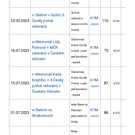
mostu.
Sušice
Slalom v Sušici 3.
61
K1M
nádraží u
25.05.2024
Český pohár
110.
24.1
6/VS
železničního
slalom
veteránů
mostu.
Slalomová
Memoriál Lídy
98
dráha České
Polesné + MČR
K1M
16.07.2023
75.
27.0
Vrbné - úsek
5/VS
veteránů v Českém
slalom
pod kanálem
Vrbném
- soutok
Slalomová
Memoriál Karla
97
dráha České
Krejčího + 4.Český
K1M
15.07.2023
87.
35.1
Vrbné - úsek
5/VS
pohár veteránů v
slalom
pod kanálem
Českém Vrbném
- soutok
řeka Otava na
Slalom ve
K1M
89
Podskalí
01.07.2023
86.
29.7
6/VS
Strakonicích
před loděnicí
slalom
klubu
Řeka