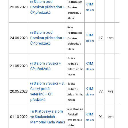
Slalom pod
86
Radbuza pod
K1M
25.06.2023
Borskou přehradou +
Borskou
slalom
ČP předžáků
přehradou v
Plzni
Řeka
Slalom pod
85
Radbuza pod
K1M
24.06.2023
Borskou přehradou +
17.
18.2
Borskou
1/VS
slalom
ČP předžáků
přehradou v
Plzni
Sušice
Slalom v Sušici +
K1M
64
nádraží u
21.05.2023
ČP předžáků
železničního
slalom
mostu.
Slalom v Sušici + 3.
63
Sušice
Český pohár
K1M
nádraží u
20.05.2023
77.
31.4
7/VS
veteránů + ČP
železničního
slalom
předžáků
mostu.
řeka Otava na
Klatovský slalom
136
K1M
Podskalí
01.10.2022
ve Strakonicích -
91.
31.0
5/VS
před loděnicí
slalom
Memoriál Karla Vanči
klubu