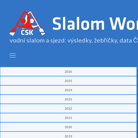
vodní slalom a sjezd: výsledky, žebříčky, data
2026
2025
2024
2023
2022
2021
2020
2019