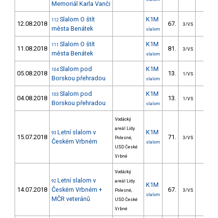
Memoriál Karla Vanči
Slalom O štít
K1M
112
12.08.2018
67.
31.1
3/VS
města Benátek
slalom
Slalom O štít
K1M
111
11.08.2018
81.
30.3
3/VS
města Benátek
slalom
Slalom pod
K1M
104
05.08.2018
13.
13.1
1/VS
Borskou přehradou
slalom
Slalom pod
K1M
103
04.08.2018
13.
12.1
1/VS
Borskou přehradou
slalom
Vodácký
areál Lídy
Letní slalom v
K1M
93
15.07.2018
71.
33.8
Polesné,
3/VS
Českém Vrbném
slalom
USD České
Vrbné
Vodácký
Letní slalom v
92
areál Lídy
K1M
14.07.2018
Českém Vrbném +
67.
29.9
Polesné,
3/VS
slalom
MČR veteránů
USD České
Vrbné