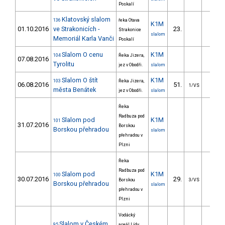
Poskalí
Klatovský slalom
136
řeka Otava
K1M
01.10.2016
ve Strakonicích -
23.
24.9
Strakonice
slalom
Memoriál Karla Vanči
Poskalí
Slalom O cenu
K1M
104
Řeka Jizera,
07.08.2016
Tyrolitu
jez v Obodři.
slalom
Slalom O štít
K1M
103
Řeka Jizera,
06.08.2016
51.
27.8
1/VS
města Benátek
jez v Obodři.
slalom
Řeka
Radbuza pod
Slalom pod
K1M
101
31.07.2016
Borskou
Borskou přehradou
slalom
přehradou v
Plzni
Řeka
Radbuza pod
Slalom pod
K1M
100
30.07.2016
29.
21.1
Borskou
3/VS
Borskou přehradou
slalom
přehradou v
Plzni
Vodácký
Slalom v Českém
95
areál Lídy