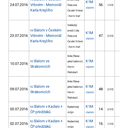
K1M
24.07.2016
Vrbném - Memoriál
56.
38.0
Polesné
1/VS
slalom
Karla Krejčího
České Vrbné
- horní trať
Vodácký
Slalom v Českém
94
areál Lídy
K1M
23.07.2016
Vrbném - Memoriál
47.
32.5
Polesné
2/VS
slalom
Karla Krejčího
České Vrbné
- horní trať
řeka Otava
Slalom ve
K1M
93
před loděnicí,
10.07.2016
Strakonicích
Horní
slalom
Podskalí.
řeka Otava
Slalom ve
K1M
92
před loděnicí,
09.07.2016
48.
35.5
2/VS
Strakonicích
Horní
slalom
Podskalí.
Slalom v Kadani +
K1M
84
Kadaňský
03.07.2016
14.
13.3
2/VS
ČP předžáků
mlýn
slalom
Slalom v Kadani +
K1M
83
Kadaňský
02.07.2016
16.
14.7
1/VS
ČP předžáků
mlýn
slalom