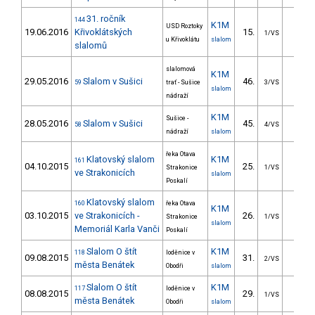
31. ročník
144
K1M
USD Roztoky
19.06.2016
Křivoklátských
15.
22.1
1/VS
u Křivoklátu
slalom
slalomů
slalomová
K1M
29.05.2016
Slalom v Sušici
46.
25.4
59
trať - Sušice
3/VS
slalom
nádraží
K1M
Sušice -
28.05.2016
Slalom v Sušici
45.
26.7
58
4/VS
nádraží
slalom
řeka Otava
Klatovský slalom
K1M
161
04.10.2015
25.
17.9
Strakonice
1/VS
ve Strakonicích
slalom
Poskalí
Klatovský slalom
160
řeka Otava
K1M
03.10.2015
ve Strakonicích -
26.
24.3
Strakonice
1/VS
slalom
Memoriál Karla Vanči
Poskalí
Slalom O štít
K1M
118
loděnice v
09.08.2015
31.
23.2
2/VS
města Benátek
Obodři
slalom
Slalom O štít
K1M
117
loděnice v
08.08.2015
29.
21.0
1/VS
města Benátek
Obodři
slalom