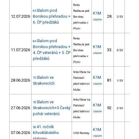
Řeka
Slalom pod
85
Radbuza pod
K1M
12.07.2026
Borskou přehradou +
28.
30.4
Borskou
2/SV
slalom
6. ČP předžáků
přehradou v
Plzni
Řeka
Slalom pod
84
Radbuza pod
Borskou přehradou +
K1M
11.07.2026
33.
32.0
Borskou
3/SV
4. ČP veteránů + 5. ČP
slalom
přehradou v
předžáků
Plzni
řeka Otava na
Slalom ve
K1M
79
Podskalí
28.06.2026
81.
26.3
1/SV
Strakonicích
před loděnicí
slalom
klubu
řeka Otava na
Slalom ve
78
K1M
Podskalí
27.06.2026
Strakonicích+3.Český
92.
28.5
2/SV
před loděnicí
slalom
pohár veteránů
klubu
41. ročník
58
K1M
07.06.2026
Křivoklátského
USD Roztoky
slalom
slalomu