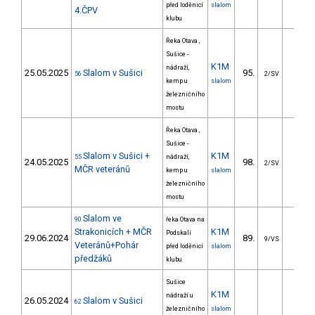
před loděnicí
slalom
4.ČPV
klubu
Řeka Otava ,
Sušice -
K1M
nádraží,
25.05.2025
Slalom v Sušici
95.
35.8
56
2/SV
kemp u
slalom
železničního
mostu
Řeka Otava ,
Sušice -
Slalom v Sušici +
K1M
55
nádraží,
24.05.2025
98.
32.9
2/SV
MČR veteránů
kemp u
slalom
železničního
mostu
Slalom ve
90
řeka Otava na
Strakonicích + MČR
K1M
Podskalí
29.06.2024
89.
26.4
9/VS
Veteránů+Pohár
před loděnicí
slalom
předžáků
klubu
Sušice
K1M
nádraží u
26.05.2024
Slalom v Sušici
62
železničního
slalom