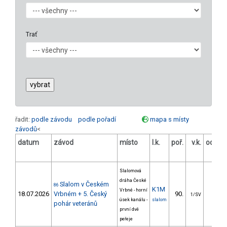
Trať
řadit:
podle závodu
podle pořadí
mapa s místy
závodů
<
datum
závod
místo
l.k.
poř.
v.k.
odstu
[s
Slalomová
dráha České
Slalom v Českém
86
K1M
Vrbné - horní
18.07.2026
Vrbném + 5. Český
90.
27.8
1/SV
úsek kanálu -
slalom
pohár veteránů
první dvě
peřeje