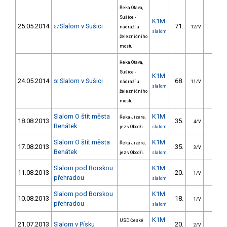
Řeka Otava,
Sušice -
K1M
25.05.2014
Slalom v Sušici
71.
31.1
57
nádraží u
12/V
slalom
železničního
mostu
Řeka Otava,
Sušice -
K1M
24.05.2014
Slalom v Sušici
68.
26.6
56
nádraží u
11/V
slalom
železničního
mostu
Slalom O štít města
K1M
Řeka Jizera,
18.08.2013
35.
34.6
4/V
Benátek
jez v Obodři.
slalom
Slalom O štít města
K1M
Řeka Jizera,
17.08.2013
35.
25.4
3/V
Benátek
jez v Obodři.
slalom
Slalom pod Borskou
K1M
11.08.2013
20.
18.0
1/V
přehradou
slalom
Slalom pod Borskou
K1M
10.08.2013
18.
16.4
1/V
přehradou
slalom
K1M
USD České
21.07.2013
Slalom v Písku
20.
29.7
2/V