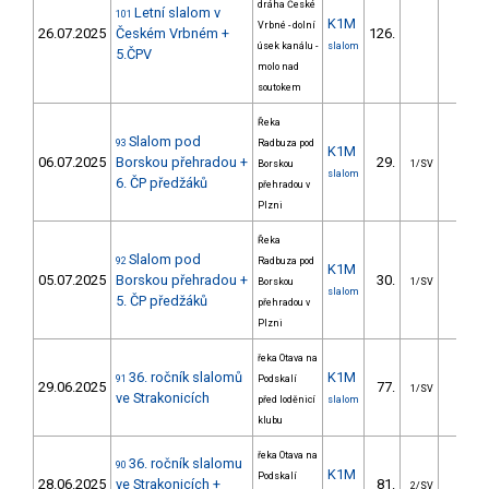
dráha České
Letní slalom v
101
K1M
Vrbné - dolní
26.07.2025
Českém Vrbném +
126.
39.7
úsek kanálu -
slalom
5.ČPV
molo nad
soutokem
Řeka
Slalom pod
93
Radbuza pod
K1M
06.07.2025
Borskou přehradou +
29.
23.1
Borskou
1/SV
slalom
6. ČP předžáků
přehradou v
Plzni
Řeka
Slalom pod
92
Radbuza pod
K1M
05.07.2025
Borskou přehradou +
30.
20.8
Borskou
1/SV
slalom
5. ČP předžáků
přehradou v
Plzni
řeka Otava na
36. ročník slalomů
K1M
91
Podskalí
29.06.2025
77.
25.6
1/SV
ve Strakonicích
před loděnicí
slalom
klubu
řeka Otava na
36. ročník slalomu
90
K1M
Podskalí
28.06.2025
ve Strakonicích +
81.
24.1
2/SV