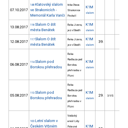
Klatovský slalom
148
řeka Otava
K1M
07.10.2017
ve Strakonicích -
Strakonice
slalom
Memoriál Karla Vanči
Poskalí
Slalom O štít
K1M
118
Řeka Jizera,
13.08.2017
města Benátek
jez v Obodři
slalom
Slalom O štít
K1M
117
Řeka Jizera,
12.08.2017
39.
38.5
města Benátek
jez v Obodři
slalom
Řeka
Radbuza pod
Slalom pod
K1M
114
06.08.2017
Borskou
Borskou přehradou
slalom
přehradou v
Plzni
Řeka
Radbuza pod
Slalom pod
K1M
113
05.08.2017
29.
18.8
Borskou
3/VS
Borskou přehradou
slalom
přehradou v
Plzni
Vodácký
Letní slalom v
103
areál Lídy
Českém Vrbném
K1M
Polesné