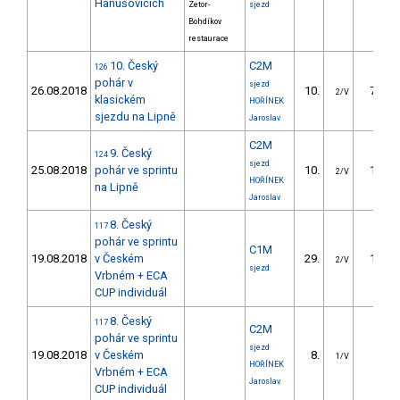
Hanušovicích
Zetor-
sjezd
Bohdíkov
restaurace
10. Český
C2M
126
pohár v
sjezd
26.08.2018
10.
73.24
2/V
klasickém
HOŘÍNEK
sjezdu na Lipně
Jaroslav
C2M
9. Český
124
sjezd
25.08.2018
pohár ve sprintu
10.
10.91
2/V
HOŘÍNEK
na Lipně
Jaroslav
8. Český
117
pohár ve sprintu
C1M
19.08.2018
v Českém
29.
13.43
2/V
sjezd
Vrbném + ECA
CUP individuál
8. Český
117
C2M
pohár ve sprintu
sjezd
19.08.2018
v Českém
8.
4.90
1/V
HOŘÍNEK
Vrbném + ECA
Jaroslav
CUP individuál