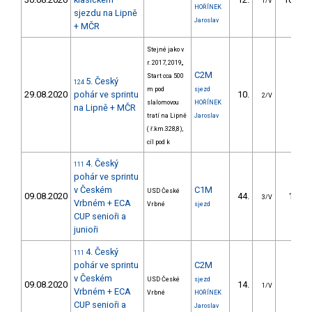
1/V
HOŘÍNEK
sjezdu na Lipně
Jaroslav
+ MČR
Stejné jako v
r. 2017, 2019,,
C2M
Start cca 500
5. Český
124
m pod
sjezd
29.08.2020
pohár ve sprintu
10.
5.95
2/V
slalomovou
HOŘÍNEK
na Lipně + MČR
tratí na Lipně
Jaroslav
( ř.km.328,8),
cíl pod k
4. Český
111
pohár ve sprintu
v Českém
C1M
USD České
09.08.2020
44.
15.48
3/V
Vrbném + ECA
Vrbné
sjezd
CUP senioři a
junioři
4. Český
111
pohár ve sprintu
C2M
v Českém
USD České
sjezd
09.08.2020
14.
6.02
1/V
Vrbném + ECA
Vrbné
HOŘÍNEK
CUP senioři a
Jaroslav