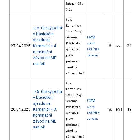
kategorií C2 a
C1ž c
Řeka
Kamenice v
6. Český pohár
36
úseku Plavy -
v klasickém
C2M
Jesenné.
sjezdu na
Pořadatel si
sjezd
27.04.2025
Kamenici + 4.
6.
219.66
3/VS
vyhrazuje
HOŘÍNEK
nominační
právo
Jaroslav
závod na ME
přesunout
senioři
závod na
náhradní trať
Řeka
Kamenice v
5. Český pohár
35
úseku Plavy -
v klasickém
C2M
Jesenné.
sjezdu na
Pořadatel si
sjezd
26.04.2025
Kamenici + 3.
8.
191.16
3/VS
vyhrazuje
HOŘÍNEK
nominační
právo
Jaroslav
závod na ME
přesunout
senioři
závod na
náhradní trať