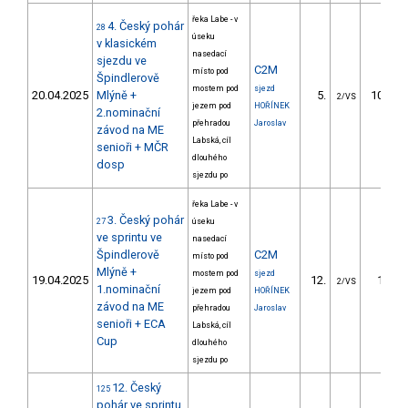
řeka Labe - v
4. Český pohár
28
úseku
v klasickém
nasedací
sjezdu ve
C2M
místo pod
Špindlerově
mostem pod
sjezd
20.04.2025
Mlýně +
5.
101.83
2/VS
jezem pod
HOŘÍNEK
2.nominační
přehradou
Jaroslav
závod na ME
Labská, cíl
senioři + MČR
dlouhého
dosp
sjezdu po
řeka Labe - v
3. Český pohár
27
úseku
ve sprintu ve
nasedací
Špindlerově
C2M
místo pod
Mlýně +
mostem pod
sjezd
19.04.2025
12.
10.71
2/VS
1.nominační
jezem pod
HOŘÍNEK
závod na ME
přehradou
Jaroslav
senioři + ECA
Labská, cíl
Cup
dlouhého
sjezdu po
12. Český
125
pohár ve sprintu