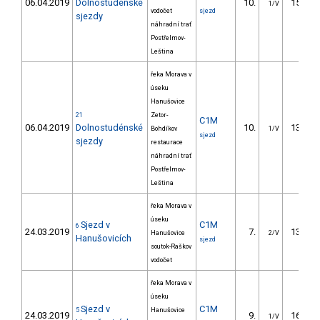
06.04.2019
Dolnostudénské
10.
151.10
1/V
vodočet
sjezd
sjezdy
náhradní trať
Postřelmov-
Leština
řeka Morava v
úseku
Hanušovice
21
Zetor-
C1M
06.04.2019
Dolnostudénské
10.
131.30
Bohdíkov
1/V
sjezd
sjezdy
restaurace
náhradní trať
Postřelmov-
Leština
řeka Morava v
úseku
Sjezd v
C1M
6
24.03.2019
7.
131.70
Hanušovice
2/V
Hanušovicích
sjezd
soutok-Raškov
vodočet
řeka Morava v
úseku
Sjezd v
C1M
5
Hanušovice
24.03.2019
9.
165.30
1/V