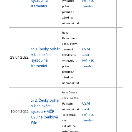
sjezdu na
vyhrazuje
HOŘÍNEK
Kamenici
právo
Jaroslav
přesunout
závod na
náhradní trať
Řeka
Kamenice v
úseku Plavy -
3. Český pohár
C2M
35
Jesenné.
v klasickém
Pořadatel si
sjezd
23.04.2022
sjezdu na
vyhrazuje
HOŘÍNEK
Kamenici
právo
Jaroslav
přesunout
závod na
náhradní trať
Řeka Otava v
úseku soutok -
2. Český pohár
24
C2M
Rejštejn,
v klasickém
náhradní trať
sjezd
10.04.2022
sjezdu + MČR
- řeka Otava
HOŘÍNEK
U23 na Čeňkově
dle
Jaroslav
Pile
aktuálního
vodního stavu