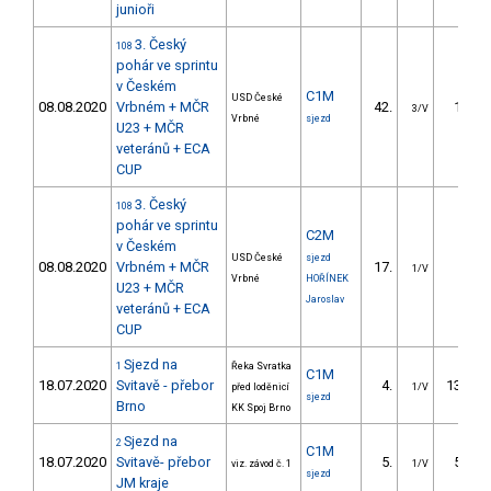
junioři
3. Český
108
pohár ve sprintu
v Českém
C1M
USD České
08.08.2020
Vrbném + MČR
42.
15.06
3/V
Vrbné
sjezd
U23 + MČR
veteránů + ECA
CUP
3. Český
108
pohár ve sprintu
C2M
v Českém
USD České
sjezd
08.08.2020
Vrbném + MČR
17.
7.42
1/V
Vrbné
HOŘÍNEK
U23 + MČR
Jaroslav
veteránů + ECA
CUP
Sjezd na
1
Řeka Svratka
C1M
18.07.2020
Svitavě - přebor
4.
137.97
před loděnicí
1/V
sjezd
Brno
KK Spoj Brno
Sjezd na
2
C1M
18.07.2020
Svitavě- přebor
5.
51.93
viz. závod č. 1
1/V
sjezd
JM kraje