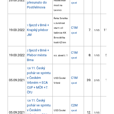
26.03.2022
Postřelmov-
přesunuto do
sjezd
most na
Postřelmova
Lesnici.
Řeka Svratka
v Jundrově
Sjezd v Brně +
1
C1M
start i cíl
19.03.2022
Krajský přebor
7.
119.30
1/VS
loděnice KK
sjezd
JM
Brno délka
tratě 4,5 km
Sjezd v Brně +
2
C1M
19.03.2022
Přebor města
8.
54.00
viz. závod č. 1
1/VS
sjezd
Brna
11. Český
128
pohár ve sprintu
v Českém
C1M
USD České
05.09.2021
39.
12.03
2/VS
Vrbném + ECA
Vrbné
sjezd
CUP + MČR +7.
ČPJ
11. Český
128
pohár ve sprintu
C2M
v Českém
USD České
sjezd
05.09.2021
12.
5.11
1/VS