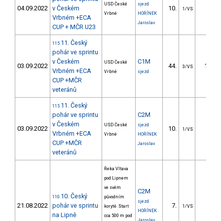
USD České
sjezd
04.09.2022
v Českém
10.
3.69
1/VS
Vrbné
HOŘÍNEK
Vrbném +ECA
Jaroslav
CUP + MČR U23
11. Český
115
pohár ve sprintu
v Českém
C1M
USD České
03.09.2022
44.
17.06
3/VS
Vrbném +ECA
Vrbné
sjezd
CUP +MČR
veteránů
11. Český
115
pohár ve sprintu
C2M
v Českém
USD České
sjezd
03.09.2022
10.
3.83
1/VS
Vrbném +ECA
Vrbné
HOŘÍNEK
CUP +MČR
Jaroslav
veteránů
Řeka Vltava
pod Lipnem
ve svém
C2M
10. Český
110
původním
sjezd
21.08.2022
pohár ve sprintu
7.
4.91
korytě. Start
1/VS
HOŘÍNEK
na Lipně
cca 500 m pod
Jaroslav