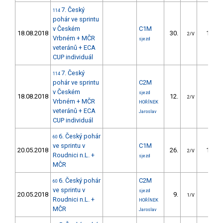
7. Český
114
pohár ve sprintu
v Českém
C1M
18.08.2018
30.
14.14
2/V
Vrbném + MČR
sjezd
veteránů + ECA
CUP individuál
7. Český
114
pohár ve sprintu
C2M
v Českém
sjezd
18.08.2018
12.
6.48
2/V
Vrbném + MČR
HOŘÍNEK
veteránů + ECA
Jaroslav
CUP individuál
6. Český pohár
60
ve sprintu v
C1M
20.05.2018
26.
13.36
2/V
Roudnici n.L. +
sjezd
MČR
6. Český pohár
C2M
60
ve sprintu v
sjezd
20.05.2018
9.
4.81
1/V
Roudnici n.L. +
HOŘÍNEK
MČR
Jaroslav