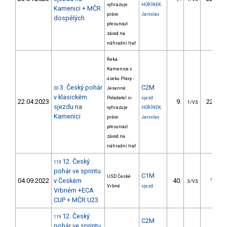
vyhrazuje
HOŘÍNEK
Kamenici + MČR
právo
Jaroslav
dospělých
přesunout
závod na
náhradní trať
Řeka
Kamenice v
úseku Plavy -
3. Český pohár
C2M
30
Jesenné.
v klasickém
Pořadatel si
sjezd
22.04.2023
9.
227.99
1/VS
sjezdu na
vyhrazuje
HOŘÍNEK
Kamenici
právo
Jaroslav
přesunout
závod na
náhradní trať
12. Český
119
pohár ve sprintu
C1M
USD České
04.09.2022
v Českém
40.
13.06
3/VS
Vrbné
sjezd
Vrbném +ECA
CUP + MČR U23
12. Český
119
C2M
pohár ve sprintu