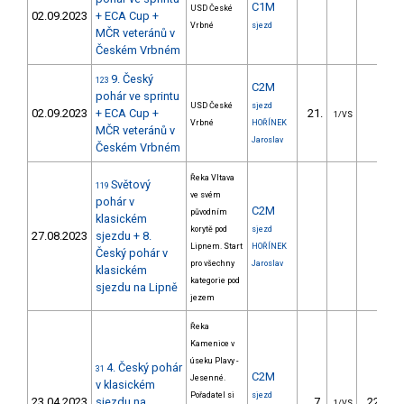
C1M
USD České
02.09.2023
+ ECA Cup +
Vrbné
sjezd
MČR veteránů v
Českém Vrbném
9. Český
123
C2M
pohár ve sprintu
USD České
sjezd
02.09.2023
+ ECA Cup +
21.
6.90
1/VS
Vrbné
HOŘÍNEK
MČR veteránů v
Jaroslav
Českém Vrbném
Řeka Vltava
Světový
119
ve svém
pohár v
C2M
původním
klasickém
korytě pod
sjezd
27.08.2023
sjezdu + 8.
Lipnem. Start
HOŘÍNEK
Český pohár v
pro všechny
Jaroslav
klasickém
kategorie pod
sjezdu na Lipně
jezem
Řeka
Kamenice v
úseku Plavy -
4. Český pohár
31
C2M
Jesenné.
v klasickém
Pořadatel si
sjezd
23.04.2023
sjezdu na
7.
221.57
1/VS