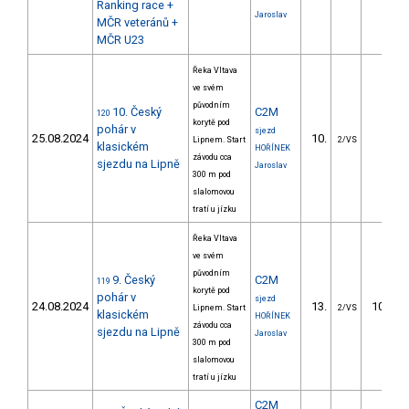
Ranking race +
Jaroslav
MČR veteránů +
MČR U23
Řeka Vltava
ve svém
původním
10. Český
C2M
120
korytě pod
pohár v
sjezd
25.08.2024
10.
Lipnem. Start
2/VS
klasickém
HOŘÍNEK
závodu cca
sjezdu na Lipně
Jaroslav
300 m pod
slalomovou
tratí u jízku
Řeka Vltava
ve svém
původním
9. Český
C2M
119
korytě pod
pohár v
sjezd
24.08.2024
13.
107.15
Lipnem. Start
2/VS
klasickém
HOŘÍNEK
závodu cca
sjezdu na Lipně
Jaroslav
300 m pod
slalomovou
tratí u jízku
C2M