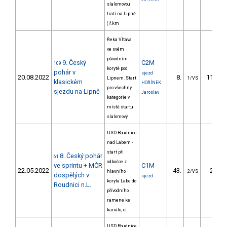
slalomovou
tratí na Lipně
( ř.km
Řeka Vltava
ve svém
původním
9. Český
C2M
109
korytě pod
pohár v
sjezd
20.08.2022
8.
115.77
Lipnem. Start
1/VS
klasickém
HOŘÍNEK
pro všechny
sjezdu na Lipně
Jaroslav
kategorie v
místě startu
slalomový
USD Roudnice
nad Labem -
start při
8. Český pohár
61
odbočce z
ve sprintu + MČR
C1M
22.05.2022
43.
28.55
hlavního
2/VS
dospělých v
sjezd
koryta Labe do
Roudnici n.L.
přívodního
ramene ke
kanálu, cí
USD Roudnice