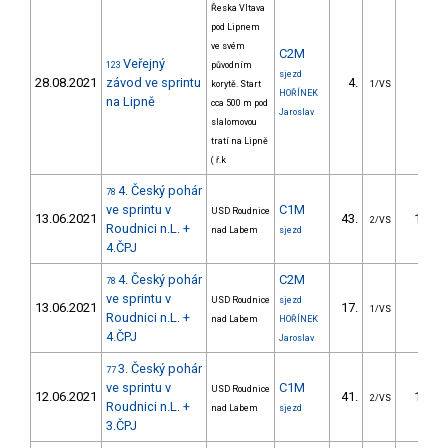
Řeska Vltava
pod Lipnem
ve svém
C2M
Veřejný
123
původním
sjezd
28.08.2021
závod ve sprintu
4.
3.49
korytě. Start
1/VS
HOŘÍNEK
na Lipně
cca 500 m pod
Jaroslav
slalomovou
tratí na Lipně
( ř.k
4. Český pohár
78
ve sprintu v
C1M
USD Roudnice
13.06.2021
43.
14.55
2/VS
Roudnici n.L. +
nad Labem
sjezd
4.ČPJ
4. Český pohár
C2M
78
ve sprintu v
USD Roudnice
sjezd
13.06.2021
17.
4.93
1/VS
Roudnici n.L. +
nad Labem
HOŘÍNEK
4.ČPJ
Jaroslav
3. Český pohár
77
ve sprintu v
C1M
USD Roudnice
12.06.2021
41.
10.91
2/VS
Roudnici n.L. +
nad Labem
sjezd
3.ČPJ