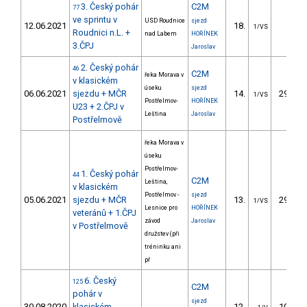
3. Český pohár
C2M
77
ve sprintu v
USD Roudnice
sjezd
12.06.2021
18.
5.42
1/VS
Roudnici n.L. +
nad Labem
HOŘÍNEK
3.ČPJ
Jaroslav
2. Český pohár
46
C2M
řeka Morava v
v klasickém
úseku
sjezd
06.06.2021
sjezdu + MČR
14.
295.65
1/VS
Postřelmov-
HOŘÍNEK
U23 + 2.ČPJ v
Leština
Jaroslav
Postřelmově
řeka Morava v
úseku
Postřelmov-
1. Český pohár
44
C2M
Leština,
v klasickém
Postřelmov -
sjezd
05.06.2021
sjezdu + MČR
13.
294.21
1/VS
Lesnice pro
HOŘÍNEK
veteránů + 1.ČPJ
závod
Jaroslav
v Postřelmově
družstev (při
tréninku ani
př
6. Český
125
C2M
pohár v
sjezd
30.08.2020
klasickém
12.
103.81