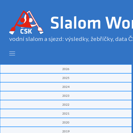
vodní slalom a sjezd: výsledky, žebříčky, data
2026
2025
2024
2023
2022
2021
2020
2019