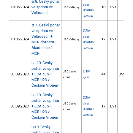
8. Český pohár
55
sjezd
19.05.2024
ve sprintu ve
18.
9.64
USD Veltrusy
3/VS
HOŘÍNEK
Veltrusech
Jaroslav
7. Český pohár
53
ve sprintu ve
C2M
Veltrusech +
sjezd
18.05.2024
17.
8.22
USD Veltrusy
1/VS
MČR dorostu +
HOŘÍNEK
Akademické
Jaroslav
MČR
10. Český
125
pohár ve sprintu
C1M
USD České
03.09.2023
+ ECA cup +
44.
3550.37
Vrbné
sjezd
MČR U23 v
Českém Vrbném
10. Český
125
C2M
pohár ve sprintu
USD České
sjezd
03.09.2023
+ ECA cup +
17.
8.21
1/VS
Vrbné
HOŘÍNEK
MČR U23 v
Jaroslav
Českém Vrbném
9. Český
123
pohár ve sprintu