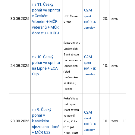
11. Český
116
pohár ve sprintu
C2M
v Českém
USD České
sjezd
30.08.2025
20.
7.97
2/VS
Vrbném + MČR
Vrbné
HOŘÍNEK
veteránů + MČR
Jaroslav
dorostu + 8.ČPJ
Řeka Vltava v
Loučovicích.
Start závodu
10. Český
C2M
112
nad mostem v
pohár ve sprintu
sjezd
24.08.2025
10.
9.88
Loučovicích
2/VS
na Lipně + ECA
HOŘÍNEK
(před
Cup
Jaroslav
Loučovickou
kaskádou).
Přesné
Řeka Vltava
pod Lipnem.
9. Český
111
Start závodu
C2M
pohár v
kategorií
sjezd
23.08.2025
klasickém
10.
111.77
K1m, K1ž a
2/VS
HOŘÍNEK
sjezdu na Lipně
C1m pod
Jaroslav
+ MČR U23
hrází. Start