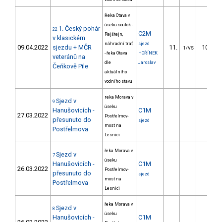
Řeka Otava v
úseku soutok -
1. Český pohár
22
C2M
Rejštejn,
v klasickém
náhradní trať
sjezd
09.04.2022
sjezdu + MČR
11.
102.12
1/VS
- řeka Otava
HOŘÍNEK
veteránů na
dle
Jaroslav
Čeňkově Pile
aktuálního
vodního stavu
reka Morava v
Sjezd v
9
úseku
Hanušovicích -
C1M
27.03.2022
Postřelmov-
přesunuto do
sjezd
most na
Postřelmova
Lesnici
řeka Morava v
Sjezd v
7
úseku
Hanušovicích -
C1M
26.03.2022
Postřelmov-
přesunuto do
sjezd
most na
Postřelmova
Lesnici
řeka Morava v
Sjezd v
8
úseku
Hanušovicích -
C1M