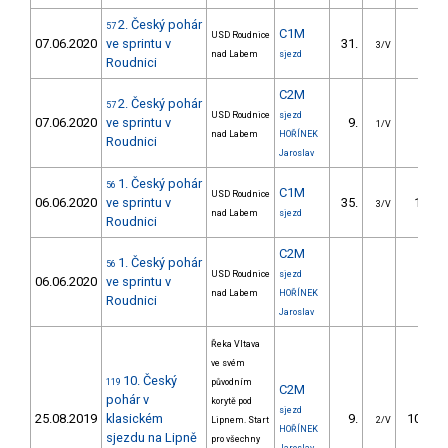
2. Český pohár
57
C1M
USD Roudnice
07.06.2020
ve sprintu v
31.
9.26
3/V
nad Labem
sjezd
Roudnici
C2M
2. Český pohár
57
USD Roudnice
sjezd
07.06.2020
ve sprintu v
9.
4.45
1/V
nad Labem
HOŘÍNEK
Roudnici
Jaroslav
1. Český pohár
56
C1M
USD Roudnice
06.06.2020
ve sprintu v
35.
11.83
3/V
nad Labem
sjezd
Roudnici
C2M
1. Český pohár
56
USD Roudnice
sjezd
06.06.2020
ve sprintu v
nad Labem
HOŘÍNEK
Roudnici
Jaroslav
Řeka Vltava
ve svém
10. Český
119
původním
C2M
pohár v
korytě pod
sjezd
25.08.2019
klasickém
9.
101.30
Lipnem. Start
2/V
HOŘÍNEK
sjezdu na Lipně
pro všechny