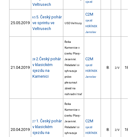
sjezd
Veltrusech
C2M
5. Český pohár
65
sjezd
25.05.2019
ve sprintu ve
USD Veltrusy
HOŘÍNEK
Veltrusech
Jaroslav
Řeka
Kamenice v
úseku Plavy -
2.Český pohár
C2M
28
Jesenné.
v klasickém
Pořadatel si
sjezd
21.04.2019
8.
182.88
2/V
sjezdu na
vyhrazuje
HOŘÍNEK
Kamenici
právo
Jaroslav
přesunout
závod na
náhradní trať
Řeka
Kamenice v
úseku Plavy -
1. Český pohár
C2M
27
Jesenné.
v klasickém
Pořadatel si
sjezd
20.04.2019
8.
189.93
2/V
sjezdu na
vyhrazuje
HOŘÍNEK