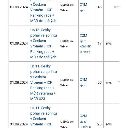
v Českém
C1M
USD České
01.09.2024
46.
3552.48
Vrbném + ICF
Vrbné
sjezd
Ranking race +
MČR dospělých
12. Český
125
pohár ve sprintu
C2M
v Českém
USD České
sjezd
01.09.2024
17.
6.59
1/VS
Vrbném + ICF
Vrbné
HOŘÍNEK
Ranking race +
Jaroslav
MČR dospělých
11. Český
122
pohár ve sprintu
v Českém
C1M
USD České
31.08.2024
Vrbném + ICF
50.
17.41
4/VS
Vrbné
sjezd
Ranking race +
MČR veteránů +
MČR U23
11. Český
122
pohár ve sprintu
C2M
v Českém
USD České
sjezd
31.08.2024
Vrbném + ICF
25.
7.73
3/VS
Vrbné
HOŘÍNEK