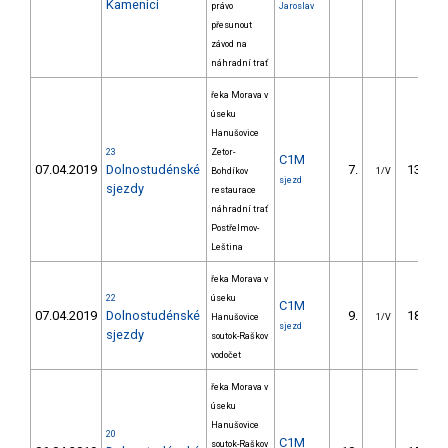
Kamenici
právo
Jaroslav
přesunout
závod na
náhradní trať
řeka Morava v
úseku
Hanušovice
23
Zetor-
C1M
07.04.2019
Dolnostudénské
7.
136.10
Bohdíkov
1/V
sjezd
sjezdy
restaurace
náhradní trať
Postřelmov-
Leština
řeka Morava v
22
úseku
C1M
07.04.2019
Dolnostudénské
9.
181.30
Hanušovice
1/V
sjezd
sjezdy
soutok-Raškov
vodočet
řeka Morava v
úseku
Hanušovice
20
C1M
soutok-Raškov