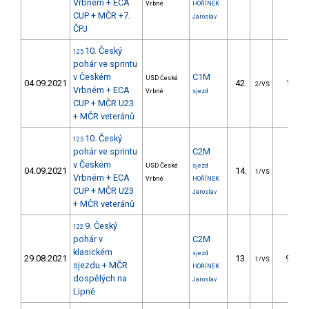
Vrbném + ECA
Vrbné
HOŘÍNEK
CUP + MČR +7.
Jaroslav
ČPJ
10. Český
125
pohár ve sprintu
v Českém
C1M
USD České
04.09.2021
42.
13.45
2/VS
Vrbném + ECA
Vrbné
sjezd
CUP + MČR U23
+ MČR veteránů
10. Český
125
pohár ve sprintu
C2M
v Českém
USD České
sjezd
04.09.2021
14.
5.35
1/VS
Vrbném + ECA
Vrbné
HOŘÍNEK
CUP + MČR U23
Jaroslav
+ MČR veteránů
9. Český
122
pohár v
C2M
klasickém
sjezd
29.08.2021
13.
91.95
1/VS
sjezdu + MČR
HOŘÍNEK
dospělých na
Jaroslav
Lipně