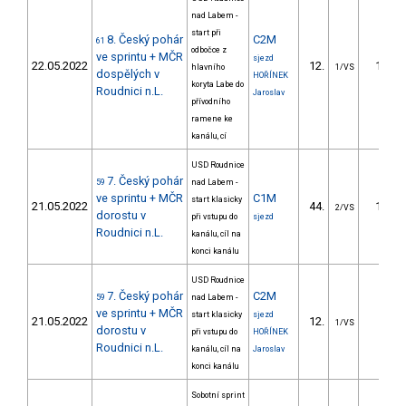
nad Labem -
start při
8. Český pohár
C2M
61
odbočce z
ve sprintu + MČR
sjezd
22.05.2022
12.
11.10
hlavního
1/VS
dospělých v
HOŘÍNEK
koryta Labe do
Roudnici n.L.
Jaroslav
přívodního
ramene ke
kanálu, cí
USD Roudnice
7. Český pohár
59
nad Labem -
ve sprintu + MČR
C1M
start klasicky
21.05.2022
44.
16.93
2/VS
dorostu v
při vstupu do
sjezd
Roudnici n.L.
kanálu, cíl na
konci kanálu
USD Roudnice
7. Český pohár
C2M
59
nad Labem -
ve sprintu + MČR
start klasicky
sjezd
21.05.2022
12.
5.89
1/VS
dorostu v
při vstupu do
HOŘÍNEK
Roudnici n.L.
kanálu, cíl na
Jaroslav
konci kanálu
Sobotní sprint