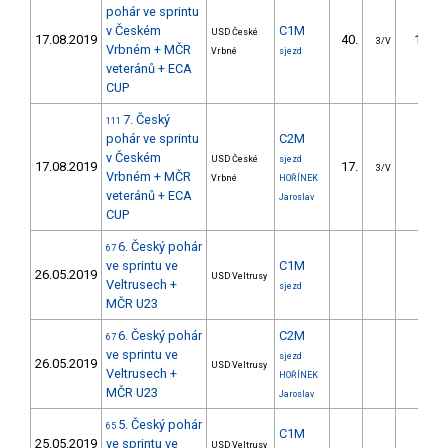
pohár ve sprintu
v Českém
C1M
USD České
17.08.2019
40.
14.00
3/V
Vrbném + MČR
Vrbné
sjezd
veteránů + ECA
CUP
7. Český
111
pohár ve sprintu
C2M
v Českém
USD České
sjezd
17.08.2019
17.
7.10
3/V
Vrbném + MČR
Vrbné
HOŘÍNEK
veteránů + ECA
Jaroslav
CUP
6. Český pohár
67
ve sprintu ve
C1M
26.05.2019
USD Veltrusy
Veltrusech +
sjezd
MČR U23
6. Český pohár
C2M
67
ve sprintu ve
sjezd
26.05.2019
USD Veltrusy
Veltrusech +
HOŘÍNEK
MČR U23
Jaroslav
5. Český pohár
65
C1M
25.05.2019
ve sprintu ve
USD Veltrusy