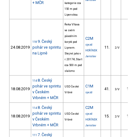
Jaroslav
+ MČR
kategorie cca
150 m pod
Lipenskou
Řeka Vltava
ve svém
původním
C2M
9. Český
118
korytě pod
sjezd
24.08.2019
pohár ve sprintu
11.
5.13
Lipnem.
2/V
HOŘÍNEK
na Lipně
Stejné jako v
Jaroslav
r. 2017-8, Start
cca 500 m pod
slalomo
8. Český
114
pohár ve sprintu
C1M
USD České
18.08.2019
41.
13.67
3/V
v Českém
Vrbné
sjezd
Vrbném + MČR
8. Český
C2M
114
pohár ve sprintu
USD České
sjezd
18.08.2019
15.
10.20
2/V
v Českém
Vrbné
HOŘÍNEK
Vrbném + MČR
Jaroslav
7. Český
111