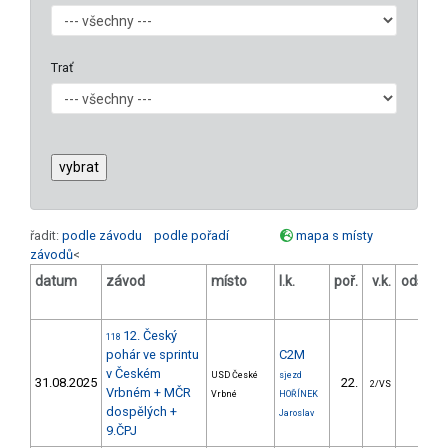
Trať
řadit:
podle závodu
podle pořadí
mapa s místy
závodů
<
datum
závod
místo
l.k.
poř.
v.k.
odstup
[s]
12. Český
118
pohár ve sprintu
C2M
v Českém
USD České
sjezd
31.08.2025
22.
9.11
2/VS
Vrbném + MČR
Vrbné
HOŘÍNEK
dospělých +
Jaroslav
9.ČPJ