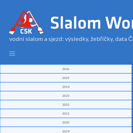
vodní slalom a sjezd: výsledky, žebříčky, data
2026
2025
2024
2023
2022
2021
2020
2019