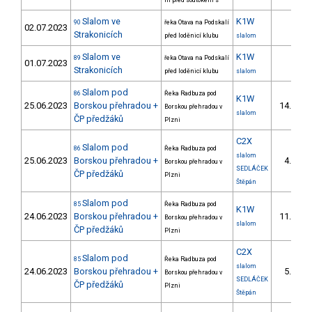
m před soutokem s
Slalom ve
K1W
90
řeka Otava na Podskalí
02.07.2023
Strakonicích
před loděnicí klubu
slalom
Slalom ve
K1W
89
řeka Otava na Podskalí
01.07.2023
Strakonicích
před loděnicí klubu
slalom
Slalom pod
86
Řeka Radbuza pod
K1W
25.06.2023
Borskou přehradou +
14.
Borskou přehradou v
5/
slalom
ČP předžáků
Plzni
C2X
Slalom pod
86
Řeka Radbuza pod
slalom
25.06.2023
Borskou přehradou +
4.
Borskou přehradou v
1/
SEDLÁČEK
ČP předžáků
Plzni
Štěpán
Slalom pod
85
Řeka Radbuza pod
K1W
24.06.2023
Borskou přehradou +
11.
Borskou přehradou v
3/
slalom
ČP předžáků
Plzni
C2X
Slalom pod
85
Řeka Radbuza pod
slalom
24.06.2023
Borskou přehradou +
5.
Borskou přehradou v
1/
SEDLÁČEK
ČP předžáků
Plzni
Štěpán