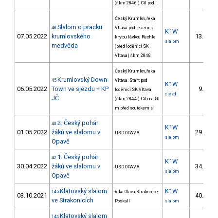
(ř.km 284,6 ), Cíl pod l
Český Krumlov, řeka
Slalom o pracku
48
Vltava pod jezem s
K1W
07.05.2022
krumlovského
13.
krytou lávkou Rechle
1/
slalom
medvěda
(před loděnicí SK
Vltava) ř.km 284,8
Český Krumlov, řeka
Krumlovský Down-
45
Vltava. Start pod
K1W
06.05.2022
Town ve sjezdu + KP
9.
loděnicí SK Vltava
2/
sjezd
JČ
(ř.km 284,4 ), Cíl cca 50
m před soutokem s
2. Český pohár
43
K1W
01.05.2022
žáků ve slalomu v
29.
USD OPAVA
11/
slalom
Opavě
1. Český pohár
42
K1W
30.04.2022
žáků ve slalomu v
34.
USD OPAVA
15/
slalom
Opavě
Klatovský slalom
K1W
145
řeka Otava Strakonice
03.10.2021
40.
6/
ve Strakonicích
Poskalí
slalom
Klatovský slalom
144