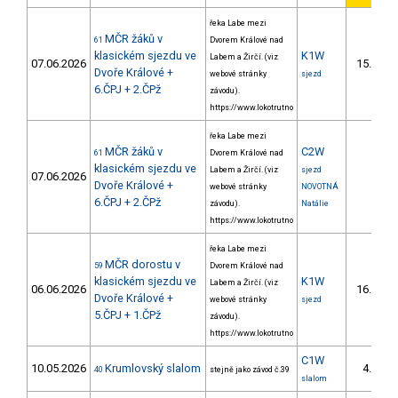
řeka Labe mezi
MČR žáků v
61
Dvorem Králové nad
klasickém sjezdu ve
K1W
Labem a Žirčí. (viz
07.06.2026
15.
7/
Dvoře Králové +
webové stránky
sjezd
6.ČPJ + 2.ČPž
závodu).
https://www.lokotrutno
řeka Labe mezi
MČR žáků v
C2W
61
Dvorem Králové nad
klasickém sjezdu ve
Labem a Žirčí. (viz
sjezd
07.06.2026
Dvoře Králové +
webové stránky
NOVOTNÁ
6.ČPJ + 2.ČPž
závodu).
Natálie
https://www.lokotrutno
řeka Labe mezi
MČR dorostu v
59
Dvorem Králové nad
klasickém sjezdu ve
K1W
Labem a Žirčí. (viz
06.06.2026
16.
8/
Dvoře Králové +
webové stránky
sjezd
5.ČPJ + 1.ČPž
závodu).
https://www.lokotrutno
C1W
10.05.2026
Krumlovský slalom
4.
40
stejně jako závod č.39
3/
slalom