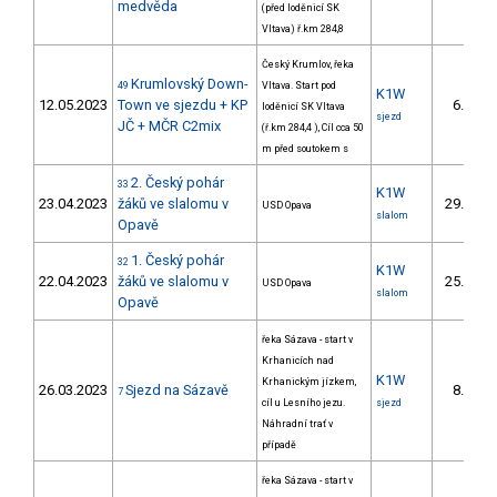
medvěda
(před loděnicí SK
Vltava) ř.km 284,8
Český Krumlov, řeka
Krumlovský Down-
49
Vltava. Start pod
K1W
12.05.2023
Town ve sjezdu + KP
6.
loděnicí SK Vltava
1/
sjezd
JČ + MČR C2mix
(ř.km 284,4 ), Cíl cca 50
m před soutokem s
2. Český pohár
33
K1W
23.04.2023
žáků ve slalomu v
29.
USD Opava
10/
slalom
Opavě
1. Český pohár
32
K1W
22.04.2023
žáků ve slalomu v
25.
USD Opava
8/
slalom
Opavě
řeka Sázava - start v
Krhanicích nad
K1W
Krhanickým jízkem,
26.03.2023
Sjezd na Sázavě
8.
7
1/
cíl u Lesního jezu.
sjezd
Náhradní trať v
případě
řeka Sázava - start v