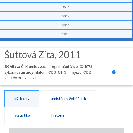
2018
2017
2016
2015
Šuttová Zita, 2011
SK Vltava Č. Krumlov z.s.
registrační číslo: 024073
výkonnostní třídy
slalom
K1:
3
C1:
3
sjezd
K1:
2
zásady pro zisk VT
výsledky
umístění v žebříčcích
statistika
historie