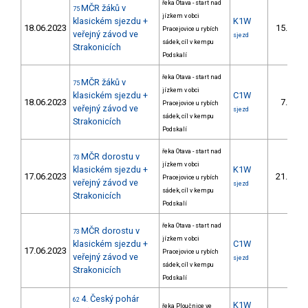
řeka Otava - start nad
MČR žáků v
75
jízkem v obci
klasickém sjezdu +
K1W
18.06.2023
15.
Pracejovice u rybích
3/
veřejný závod ve
sjezd
sádek, cíl v kempu
Strakonicích
Podskalí
řeka Otava - start nad
MČR žáků v
75
jízkem v obci
klasickém sjezdu +
C1W
18.06.2023
7.
Pracejovice u rybích
1/
veřejný závod ve
sjezd
sádek, cíl v kempu
Strakonicích
Podskalí
řeka Otava - start nad
MČR dorostu v
73
jízkem v obci
klasickém sjezdu +
K1W
17.06.2023
21.
Pracejovice u rybích
3/
veřejný závod ve
sjezd
sádek, cíl v kempu
Strakonicích
Podskalí
řeka Otava - start nad
MČR dorostu v
73
jízkem v obci
klasickém sjezdu +
C1W
17.06.2023
Pracejovice u rybích
veřejný závod ve
sjezd
sádek, cíl v kempu
Strakonicích
Podskalí
4. Český pohár
62
K1W
řeka Ploučnice ve