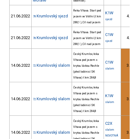
Moravě
loděnice).
Řeka Vltava. Start pod
K1W
21.06.2022
Krumlovský sjezd
4.
78
jezem ve Větřní (ř.km
2/
sjezd
288,1 ), Cíl nad jezem
Řeka Vltava. Start pod
C1W
21.06.2022
Krumlovský sjezd
4.
78
jezem ve Větřní (ř.km
2/
sjezd
288,1 ), Cíl nad jezem
Český Krumlov, řeka
Vltava pod jezem s
C1W
14.06.2022
Krumlovský slalom
3.
72
krytou lávkou Rechle
2/
slalom
(před loděnicí SK
Vltava) ř.km 284,8
Český Krumlov, řeka
Vltava pod jezem s
K1W
14.06.2022
Krumlovský slalom
3.
72
krytou lávkou Rechle
1/
slalom
(před loděnicí SK
Vltava) ř.km 284,8
Český Krumlov, řeka
C2X
Vltava pod jezem s
slalom
14.06.2022
Krumlovský slalom
3.
72
krytou lávkou Rechle
1/
NOVOTNÁ
(před loděnicí SK