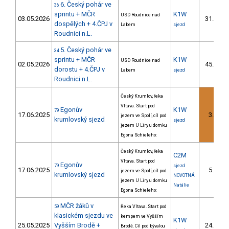
6. Český pohár ve
36
sprintu + MČR
K1W
USD Roudnice nad
03.05.2026
31.
7/
dospělých + 4.ČPJ v
Labem
sjezd
Roudnici n.L.
5. Český pohár ve
34
sprintu + MČR
K1W
USD Roudnice nad
02.05.2026
45.
dorostu + 4.ČPJ v
Labem
sjezd
Roudnici n.L.
Český Krumlov, řeka
Vltava. Start pod
Egonův
K1W
79
17.06.2025
3.
jezem ve Spolí, cíl pod
2/
krumlovský sjezd
sjezd
jezem U Liry u domku
Egona Schieleho:
Český Krumlov, řeka
C2M
Vltava. Start pod
Egonův
79
sjezd
17.06.2025
5.
jezem ve Spolí, cíl pod
1/
krumlovský sjezd
NOVOTNÁ
jezem U Liry u domku
Natálie
Egona Schieleho:
MČR žáků v
59
Řeka Vltava. Start pod
klasickém sjezdu ve
kempem ve Vyšším
K1W
25.05.2025
Vyšším Brodě +
24.
Brodě. Cíl pod bývalou
10/