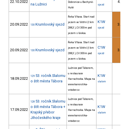
22.10.2022
4.
Dobronice u Bechyně-
1/
na Lužnici
sjezd
Hutě
Řeka Vltava. Start nad
K1W
jezem ve Větřní (ř.km
20.09.2022
Krumlovský sjezd
3.
130
2/
288,3 ), Cíl 300m pod
sjezd
jezem s lávkou
Řeka Vltava. Start nad
C1W
jezem ve Větřní (ř.km
20.09.2022
Krumlovský sjezd
3.
130
2/
288,3 ), Cíl 300m pod
sjezd
jezem s lávkou
Lužnice pod Táborem,
u restaurace
53. ročník Slalomu
K1W
129
18.09.2022
Harrachovka. Mapa na
o štít města Tábora
slalom
www.kanoistika-
vstabor.cz.
Lužnice pod Táborem,
53. ročník Slalomu
128
u restaurace
o štít města Tábora +
K1W
17.09.2022
Harrachovka. Mapa na
Krajský přebor
slalom
www.kanoistika-
Jihočeského kraje
vstabor.cz.