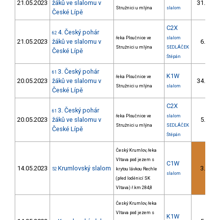
21.05.2023
žáků ve slalomu v
31.
12/
Stružnici u mlýna
slalom
České Lípě
C2X
4. Český pohár
62
řeka Ploučnice ve
slalom
21.05.2023
žáků ve slalomu v
6.
3/
Stružnici u mlýna
SEDLÁČEK
České Lípě
Štěpán
3. Český pohár
61
K1W
řeka Ploučnice ve
20.05.2023
žáků ve slalomu v
34.
12/
Stružnici u mlýna
slalom
České Lípě
C2X
3. Český pohár
61
řeka Ploučnice ve
slalom
20.05.2023
žáků ve slalomu v
5.
2/
Stružnici u mlýna
SEDLÁČEK
České Lípě
Štěpán
Český Krumlov, řeka
Vltava pod jezem s
C1W
14.05.2023
Krumlovský slalom
3.
52
krytou lávkou Rechle
1/
slalom
(před loděnicí SK
Vltava) ř.km 284,8
Český Krumlov, řeka
Vltava pod jezem s
K1W