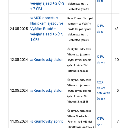
sjezd
veřejný sjezd + 2.ČPž
slalomovou tratí u
+ 7.ČPJ
Herbertova (cca 20
MČR dorostu v
57
Řeka Vltava. Start pod
klasickém sjezdu ve
kempem ve Vyšším
K1W
24.05.2025
Vyšším Brodě +
43.
Brodě. Cíl pod bývalou
16/
sjezd
veřejný sjezd +6.ČPJ
slalomovou tratí u
1.ČPž
Herbertova (cca 20
Český Krumlov, řeka
Vltava pod jezem s
K1W
12.05.2024
Krumlovský slalom
10.
49
krytou lávkou Rechle
3/
slalom
(před loděnicí SK
Vltava) ř.km 284,8
Český Krumlov, řeka
C2X
Vltava pod jezem s
slalom
12.05.2024
Krumlovský slalom
5.
49
krytou lávkou Rechle
2/
SEDLÁČEK
(před loděnicí SK
Štěpán
Vltava) ř.km 284,8
Český Krumlov, řeka
Vltava. Start u Jezu
K1W
11.05.2024
Krumlovský sprint
7.
45
Rechle - nad loděnicí
3/
sjezd
SK Vltava (ř.km 284,7 ),