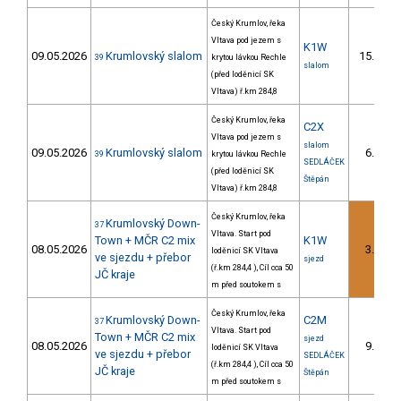
Český Krumlov, řeka
Vltava pod jezem s
K1W
09.05.2026
Krumlovský slalom
15.
39
krytou lávkou Rechle
7/
slalom
(před loděnicí SK
Vltava) ř.km 284,8
Český Krumlov, řeka
C2X
Vltava pod jezem s
slalom
09.05.2026
Krumlovský slalom
6.
39
krytou lávkou Rechle
2/
SEDLÁČEK
(před loděnicí SK
Štěpán
Vltava) ř.km 284,8
Český Krumlov, řeka
Krumlovský Down-
37
Vltava. Start pod
Town + MČR C2 mix
K1W
08.05.2026
3.
loděnicí SK Vltava
2/
ve sjezdu + přebor
sjezd
(ř.km 284,4 ), Cíl cca 50
JČ kraje
m před soutokem s
Český Krumlov, řeka
Krumlovský Down-
C2M
37
Vltava. Start pod
Town + MČR C2 mix
sjezd
08.05.2026
9.
loděnicí SK Vltava
3/
ve sjezdu + přebor
SEDLÁČEK
(ř.km 284,4 ), Cíl cca 50
JČ kraje
Štěpán
m před soutokem s