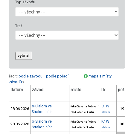
Typ závodu
Trať
řadit:
podle závodu
podle pořadí
mapa s místy
závodů
<
datum
závod
místo
l.k.
poř.
v.
Slalom ve
C1W
79
řeka Otava na Podskalí
28.06.2026
19.
7/
Strakonicích
před loděnicí klubu
slalom
Slalom ve
K1W
79
řeka Otava na Podskalí
28.06.2026
38.
12/
Strakonicích
před loděnicí klubu
slalom