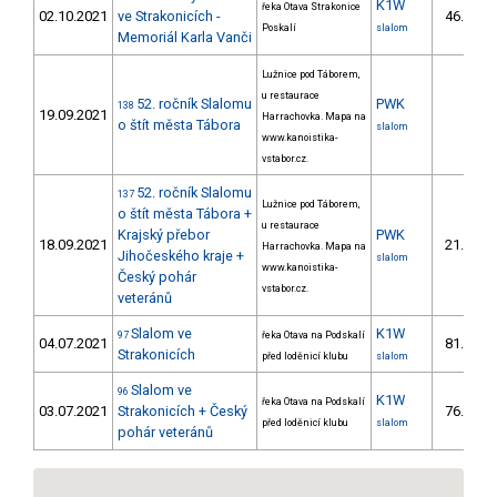
K1W
řeka Otava Strakonice
02.10.2021
ve Strakonicích -
46.
6/
Poskalí
slalom
Memoriál Karla Vanči
Lužnice pod Táborem,
u restaurace
52. ročník Slalomu
PWK
138
19.09.2021
Harrachovka. Mapa na
o štít města Tábora
slalom
www.kanoistika-
vstabor.cz.
52. ročník Slalomu
137
Lužnice pod Táborem,
o štít města Tábora +
u restaurace
Krajský přebor
PWK
18.09.2021
21.
Harrachovka. Mapa na
4/P
Jihočeského kraje +
slalom
www.kanoistika-
Český pohár
vstabor.cz.
veteránů
Slalom ve
K1W
97
řeka Otava na Podskalí
04.07.2021
81.
7/
Strakonicích
před loděnicí klubu
slalom
Slalom ve
96
K1W
řeka Otava na Podskalí
03.07.2021
Strakonicích + Český
76.
4/
před loděnicí klubu
slalom
pohár veteránů