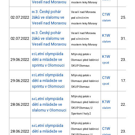
Veselí nad Moravou
mostem řeky Moravy
3. Český pohár
86
Veselí nad Moravou
C1W
02.07.2022
žáků ve slalomu ve
25.
pod silničním
10/
slalom
Veselí nad Moravou
mostem řeky Moravy
3. Český pohár
86
Veselí nad Moravou
K1W
02.07.2022
žáků ve slalomu ve
31.
pod silničním
13/
slalom
Veselí nad Moravou
mostem řeky Moravy
Letní olympiáda
85
Mlýnský potok v
K1W
29.06.2022
dětí a mládeže ve
23.
Olomouci před loděnicí
10/
sjezd
sprintu v Olomouci
SKUP Olomouc
Letní olympiáda
85
Mlýnský potok v
C1W
29.06.2022
dětí a mládeže ve
17.
Olomouci před loděnicí
9/
sjezd
sprintu v Olomouci
SKUP Olomouc
Mlýnský potok v
Letní olympiáda
84
K1W
Olomouci před loděnicí
28.06.2022
dětí a mládeže ve
22.
10/
SKUP Olomouc, U
slalom
slalomu v Olomouci
Sportovní haly 2
Mlýnský potok v
Letní olympiáda
84
C1W
Olomouci před loděnicí
28.06.2022
dětí a mládeže ve
23.
12/
SKUP Olomouc, U
slalom