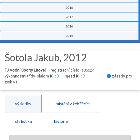
2018
2017
2016
2015
Šotola Jakub, 2012
TJ Vodní Sporty Litovel
registrační číslo: 106024
výkonnostní třídy
slalom
K1:
3
sjezd
K1:
3
zásady pro
zisk VT
výsledky
umístění v žebříčcích
statistika
historie