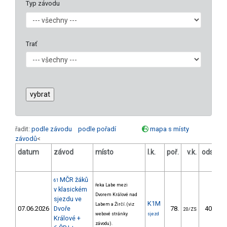
Typ závodu
Trať
řadit:
podle závodu
podle pořadí
mapa s místy
závodů
<
datum
závod
místo
l.k.
poř.
v.k.
odstup
[s]
MČR žáků
61
řeka Labe mezi
v klasickém
Dvorem Králové nad
sjezdu ve
K1M
Labem a Žirčí. (viz
07.06.2026
Dvoře
78.
407.03
20/ZS
webové stránky
sjezd
Králové +
závodu).