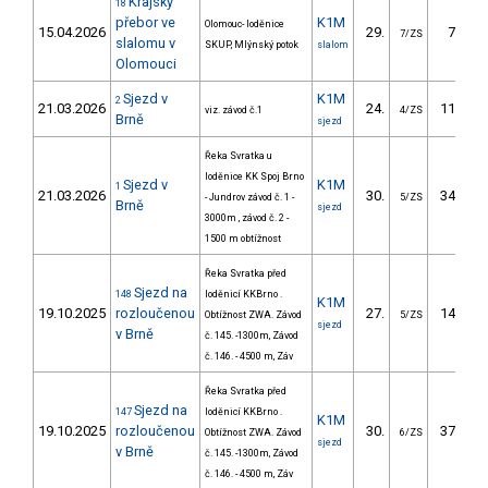
Krajský
18
přebor ve
K1M
Olomouc- loděnice
15.04.2026
29.
76.00
7/ZS
slalomu v
SKUP, Mlýnský potok
slalom
Olomouci
Sjezd v
K1M
2
21.03.2026
24.
119.30
viz. závod č.1
4/ZS
Brně
sjezd
Řeka Svratka u
loděnice KK Spoj Brno
Sjezd v
K1M
1
21.03.2026
30.
346.20
- Jundrov závod č. 1 -
5/ZS
Brně
sjezd
3000m , závod č. 2 -
1500 m obtížnost
Řeka Svratka před
Sjezd na
148
loděnicí KKBrno .
K1M
19.10.2025
rozloučenou
27.
146.10
Obtížnost ZWA. Závod
5/ZS
sjezd
v Brně
č. 145. -1300m, Závod
č. 146. - 4500 m, Záv
Řeka Svratka před
Sjezd na
147
loděnicí KKBrno .
K1M
19.10.2025
rozloučenou
30.
375.50
Obtížnost ZWA. Závod
6/ZS
sjezd
v Brně
č. 145. -1300m, Závod
č. 146. - 4500 m, Záv