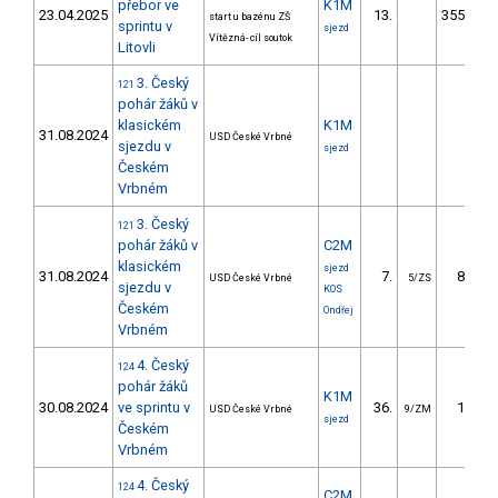
přebor ve
K1M
23.04.2025
13.
3556.09
start u bazénu ZŠ
sprintu v
sjezd
Vítězná- cíl soutok
Litovli
3. Český
121
pohár žáků v
klasickém
K1M
31.08.2024
USD České Vrbné
sjezdu v
sjezd
Českém
Vrbném
3. Český
121
pohár žáků v
C2M
klasickém
sjezd
31.08.2024
7.
83.93
USD České Vrbné
5/ZS
sjezdu v
KOS
Českém
Ondřej
Vrbném
4. Český
124
pohár žáků
K1M
30.08.2024
ve sprintu v
36.
16.74
USD České Vrbné
9/ZM
sjezd
Českém
Vrbném
4. Český
124
C2M