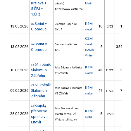
Králové +
závodu).
Matěj
5.ČPJ +
https://www.lokotrutno
1.ČPž
Sprint v
K1M
46
Olomouc - loděnice
13.05.2026
10.
18.20
2/ZS
Olomouci
SKUP
sjezd
C2M
Sprint v
46
Olomouc - loděnice
sjezd
13.05.2026
5.
3549.19
Olomouci
SKUP
HANIŠ
Vilém
61. ročník
45
K1M
řeka Sázava u loděnice
10.05.2026
Slalomu v
43.
54.20
11/ZS
VS Zábřeh
slalom
Zábřehu
61. ročník
43
K1M
řeka Sázava u loděnice
09.05.2026
Slalomu v
47.
73.10
11/ZS
VS Zábřeh
slalom
Zábřehu
Krajský
33
řeka Morava v Litovli;
přebor ve
K1M
28.04.2026
8.
8.90
start u bazénu ZŠ
2/ZS
sprintu v
sjezd
Vítězná- cíl soutok
Litovli