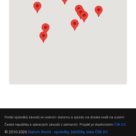
Portál výsledků závodů ve vodním slalomu a sjezdu na divoké vodě na území
České republiky a vybraných závodů v zahraničí. Projekt je vlastnictvím
ČSK DV
.
© 2010-2026
Slalom World - výsledky, žebříčky, data ČSK DV