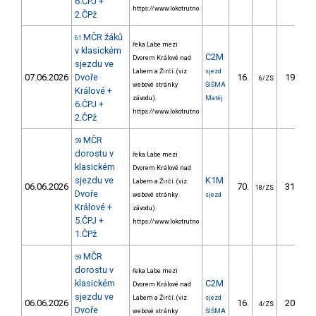
6.ČPJ +
https://www.lokotrutno
2.ČPž
MČR žáků
61
řeka Labe mezi
v klasickém
C2M
Dvorem Králové nad
sjezdu ve
Labem a Žirčí. (viz
sjezd
07.06.2026
Dvoře
16.
193.55
6/ZS
webové stránky
ŠIŠMA
Králové +
závodu).
Matěj
6.ČPJ +
https://www.lokotrutno
2.ČPž
MČR
59
dorostu v
řeka Labe mezi
klasickém
Dvorem Králové nad
sjezdu ve
K1M
Labem a Žirčí. (viz
06.06.2026
70.
314.35
18/ZS
Dvoře
webové stránky
sjezd
Králové +
závodu).
5.ČPJ +
https://www.lokotrutno
1.ČPž
MČR
59
dorostu v
řeka Labe mezi
klasickém
C2M
Dvorem Králové nad
sjezdu ve
Labem a Žirčí. (viz
sjezd
06.06.2026
16.
208.47
4/ZS
Dvoře
webové stránky
ŠIŠMA