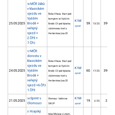
MČR žáků
59
v klasickém
sjezdu ve
Řeka Vltava. Start pod
Vyšším
kempem ve Vyšším
K1M
25.05.2025
Brodě +
59.
395.27
Brodě. Cíl pod bývalou
15/ZS
sjezd
veřejný
slalomovou tratí u
sjezd +
Herbertova (cca 20
2.ČPž +
7.ČPJ
MČR
57
dorostu v
klasickém
Řeka Vltava. Start pod
sjezdu ve
kempem ve Vyšším
K1M
24.05.2025
Vyšším
60.
397.83
Brodě. Cíl pod bývalou
17/ZS
sjezd
Brodě +
slalomovou tratí u
veřejný
Herbertova (cca 20
sjezd +6.ČPJ
1.ČPž
Sprint v
K1M
54
Olomouc - loděnice
21.05.2025
19.
20.00
2/ZS
Olomouci
SKUP
sjezd
Krajský
31
řeka Morava v Litovli;