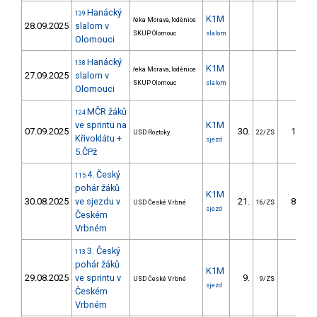
Hanácký
139
K1M
řeka Morava, loděnice
28.09.2025
slalom v
SKUP Olomouc
slalom
Olomouci
Hanácký
138
K1M
řeka Morava, loděnice
27.09.2025
slalom v
SKUP Olomouc
slalom
Olomouci
MČR žáků
124
ve sprintu na
K1M
07.09.2025
30.
16.19
USD Roztoky
22/ZS
Křivoklátu +
sjezd
5.ČPž
4. Český
115
pohár žáků
K1M
30.08.2025
ve sjezdu v
21.
87.94
USD České Vrbné
16/ZS
sjezd
Českém
Vrbném
3. Český
113
pohár žáků
K1M
29.08.2025
ve sprintu v
9.
8.49
USD České Vrbné
9/ZS
sjezd
Českém
Vrbném