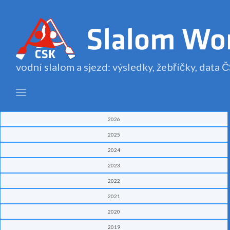
vodní slalom a sjezd: výsledky, žebříčky, data
2026
2025
2024
2023
2022
2021
2020
2019