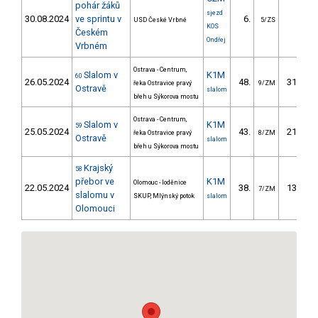
pohár žáků
sjezd
30.08.2024
ve sprintu v
6.
8.17
USD České Vrbné
5/ZS
KOS
Českém
Ondřej
Vrbném
Ostrava - Centrum,
Slalom v
K1M
60
26.05.2024
48.
314.10
řeka Ostravice pravý
9/ZM
Ostravě
slalom
břeh u Sýkorova mostu
Ostrava - Centrum,
Slalom v
K1M
59
25.05.2024
43.
217.90
řeka Ostravice pravý
8/ZM
Ostravě
slalom
břeh u Sýkorova mostu
Krajský
58
přebor ve
K1M
Olomouc - loděnice
22.05.2024
38.
135.20
7/ZM
slalomu v
SKUP, Mlýnský potok
slalom
Olomouci