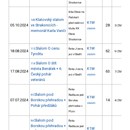
Strakonice
řeka Otava na
Podskalí
Klatovský slalom
149
K1W
před loděnicí
05.10.2024
ve Strakonicích -
28.
2
5/ZM
klubu KK
slalom
memoriál Karla Vanči
Otava
Strakonice
Slalom O cenu
K1W
115
Řeka Jizera,
18.08.2024
62.
3
9/ZM
Tyrolitu
jez v Obodři.
slalom
Slalom O štít
114
města Benátek + 6.
K1W
Řeka Jizera,
17.08.2024
63.
3
7/ZM
Český pohár
jez v Obodři
slalom
veteránů
Řeka
Slalom pod
95
Radbuza pod
K1W
07.07.2024
Borskou přehradou +
14.
2
Borskou
4/ZM
slalom
Pohár předžáků
přehradou v
Plzni
Slalom pod
94
Řeka
Borskou přehradou +
Radbuza pod
K1W