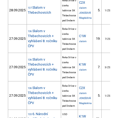
Řeka Orlice v
C2X
úseku
Slalom v
137
slalom
28.09.2025
5.
1
loděnice SK
1/ZS
Třebechovicích
JENEŠOVÁ
Třebechovice
Magdaléna
pod Orebem
Řeka Orlice v
Slalom v
136
úseku
Třebechovicích +
C1W
27.09.2025
19.
2
loděnice SK
7/ZS
vyhlášení 8. ročníku
slalom
Třebechovice
ČPV
pod Orebem
Řeka Orlice v
Slalom v
136
úseku
Třebechovicích +
K1W
27.09.2025
7.
loděnice SK
3/ZS
vyhlášení 8. ročníku
slalom
Třebechovice
ČPV
pod Orebem
Řeka Orlice v
Slalom v
C2X
136
úseku
Třebechovicích +
slalom
27.09.2025
5.
2
loděnice SK
1/ZS
vyhlášení 8. ročníku
JENEŠOVÁ
Třebechovice
ČPV
Magdaléna
pod Orebem
6. Národní
133
USD
K1W