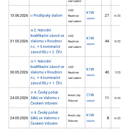
nad Labem
USD
K1W
13.06.2026
Podřipský slalom
27.
4
67
Roudnice
6/ZS
slalom
nad Labem
2. Národní
56
kvalifikační závod ve
USD
K1W
31.05.2026
slalomu v Roudnici
44.
4
Roudnice
9/ZS
slalom
n.L. + 5.nominační
nad Labem
závod RDJ + 2. ČPJ
1. Národní
55
kvalifikační závod ve
USD
K1W
30.05.2026
slalomu v Roudnici
40.
4
Roudnice
7/ZS
slalom
n.L. + 4.nominační
nad Labem
závod RDJ + 1. ČPJ
4. Český pohár
51
C1W
Areál Lídy
24.05.2026
žáků ve slalomu v
11.
1
9/ZS
Polesné
slalom
Českém Vrbném
4. Český pohár
51
K1W
Areál Lídy
24.05.2026
žáků ve slalomu v
8.
6/ZS
Polesné
slalom
Českém Vrbném