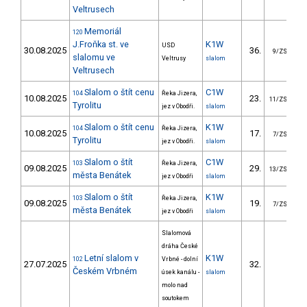
Veltrusech
Memoriál
120
J.Froňka st. ve
K1W
USD
30.08.2025
36.
4
9/ZS
slalomu ve
Veltrusy
slalom
Veltrusech
Slalom o štít cenu
C1W
104
Řeka Jizera,
10.08.2025
23.
2
11/ZS
Tyrolitu
jez v Obodři.
slalom
Slalom o štít cenu
K1W
104
Řeka Jizera,
10.08.2025
17.
1
7/ZS
Tyrolitu
jez v Obodři.
slalom
Slalom o štít
C1W
103
Řeka Jizera,
09.08.2025
29.
2
13/ZS
města Benátek
jez v Obodři
slalom
Slalom o štít
K1W
103
Řeka Jizera,
09.08.2025
19.
2
7/ZS
města Benátek
jez v Obodři
slalom
Slalomová
dráha České
Letní slalom v
K1W
102
Vrbné - dolní
27.07.2025
32.
2
Českém Vrbném
úsek kanálu -
slalom
molo nad
soutokem