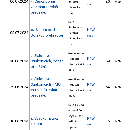
06.07.2024
4. Český pohár
20.
3
Borskou
6/ZM
slalom
veteránů + Pohár
přehradou v
předžáků
Plzni
Řeka
Radbuza pod
Slalom pod
K1W
158
05.07.2024
Borskou
Borskou přehradou
slalom
přehradou v
Plzni
řeka Otava na
Slalom ve
91
K1W
Podskalí
30.06.2024
Strakonicích, pohár
59.
4
8/ZM
před loděnicí
slalom
předžáků
klubu
Slalom ve
90
řeka Otava na
Strakonicích + MČR
K1W
Podskalí
29.06.2024
64.
5
9/ZM
Veteránů+Pohár
před loděnicí
slalom
předžáků
klubu
Řeka Loučná
ve Vysokém
Mýtě v úseku
Vysokomýtský
K1W
82
16.06.2024
6.
1
loděnice za
2/ZM
slalom
slalom
Tyršovou