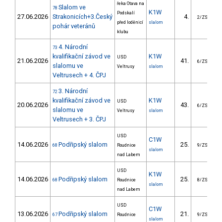
řeka Otava na
Slalom ve
78
K1W
Podskalí
27.06.2026
Strakonicích+3.Český
4.
2/ZS
před loděnicí
slalom
pohár veteránů
klubu
4. Národní
73
kvalifikační závod ve
K1W
USD
21.06.2026
41.
3
6/ZS
slalomu ve
Veltrusy
slalom
Veltrusech + 4. ČPJ
3. Národní
72
kvalifikační závod ve
K1W
USD
20.06.2026
43.
3
6/ZS
slalomu ve
Veltrusy
slalom
Veltrusech + 3. ČPJ
USD
C1W
14.06.2026
Podřipský slalom
25.
8
68
Roudnice
9/ZS
slalom
nad Labem
USD
K1W
14.06.2026
Podřipský slalom
25.
3
68
Roudnice
8/ZS
slalom
nad Labem
USD
C1W
13.06.2026
Podřipský slalom
21.
5
67
Roudnice
9/ZS
slalom