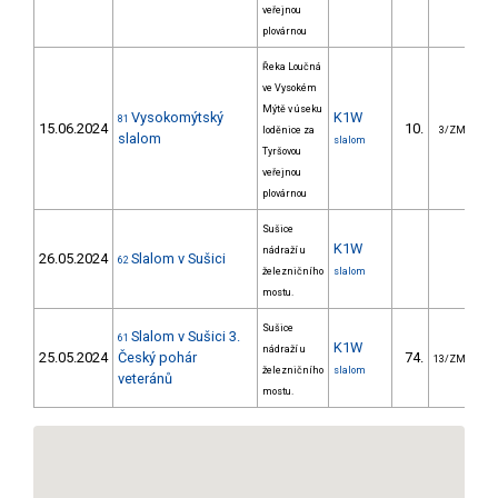
veřejnou
plovárnou
Řeka Loučná
ve Vysokém
Mýtě v úseku
Vysokomýtský
K1W
81
15.06.2024
10.
2
loděnice za
3/ZM
slalom
slalom
Tyršovou
veřejnou
plovárnou
Sušice
K1W
nádraží u
26.05.2024
Slalom v Sušici
62
železničního
slalom
mostu.
Sušice
Slalom v Sušici 3.
61
K1W
nádraží u
25.05.2024
Český pohár
74.
9
13/ZM
železničního
slalom
veteránů
mostu.