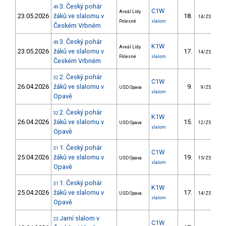
3. Český pohár
49
C1W
Areál Lídy
23.05.2026
žáků ve slalomu v
18.
2
14/ZS
Polesné
slalom
Českém Vrbném
3. Český pohár
49
K1W
Areál Lídy
23.05.2026
žáků ve slalomu v
17.
1
14/ZS
Polesné
slalom
Českém Vrbném
2. Český pohár
32
C1W
26.04.2026
žáků ve slalomu v
9.
1
USD Opava
9/ZS
slalom
Opavě
2. Český pohár
32
K1W
26.04.2026
žáků ve slalomu v
15.
1
USD Opava
12/ZS
slalom
Opavě
1. Český pohár
31
C1W
25.04.2026
žáků ve slalomu v
19.
3
USD Opava
15/ZS
slalom
Opavě
1. Český pohár
31
K1W
25.04.2026
žáků ve slalomu v
17.
2
USD Opava
14/ZS
slalom
Opavě
Jarní slalom v
23
C1W