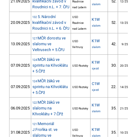
21.09.2025
kvalifikační závod v
52.
7
Roudnice
12/ZS
slalom
Roudnici n.L. + 7. ČPJ
nad Labem
5. Národní
132
USD
K1W
20.09.2025
kvalifikační závod v
52.
8
Roudnice
13/ZS
slalom
Roudnici n.L. + 6. ČPJ
nad Labem
MČR dorostu ve
127
K1W
USD
13.09.2025
slalomu ve
42.
5
9/ZS
Veltrusy
slalom
Veltrusech + 5.ČPJ
MČR žáků ve
124
K1W
07.09.2025
sprintu na Křivoklátu
30.
1
USD Roztoky
20/ZS
sjezd
+ 5.ČPž
MČR žáků ve
124
C1W
07.09.2025
sprintu na Křivoklátu
22.
2
USD Roztoky
14/ZS
sjezd
+ 5.ČPž
MČR žáků ve
122
K1W
06.09.2025
slalomu na
35.
4
USD Roztoky
21/ZS
slalom
Křivoklátu + 7.ČPž
Memoriál
121
J.Froňka st. ve
K1W
USD
31.08.2025
35.
3
10/ZS
slalomu ve
Veltrusy
slalom