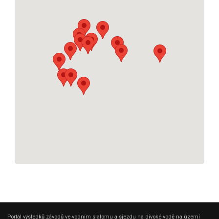
Portál výsledků závodů ve vodním slalomu a sjezdu na divoké vodě na území