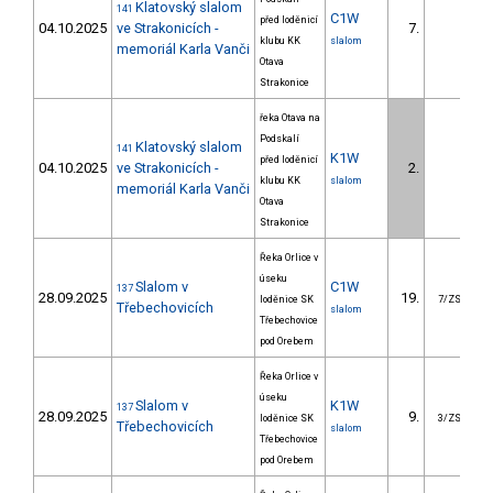
Klatovský slalom
141
C1W
před loděnicí
04.10.2025
ve Strakonicích -
7.
1
klubu KK
slalom
memoriál Karla Vanči
Otava
Strakonice
řeka Otava na
Podskalí
Klatovský slalom
141
K1W
před loděnicí
04.10.2025
ve Strakonicích -
2.
klubu KK
slalom
memoriál Karla Vanči
Otava
Strakonice
Řeka Orlice v
úseku
Slalom v
C1W
137
28.09.2025
19.
1
loděnice SK
7/ZS
Třebechovicích
slalom
Třebechovice
pod Orebem
Řeka Orlice v
úseku
Slalom v
K1W
137
28.09.2025
9.
loděnice SK
3/ZS
Třebechovicích
slalom
Třebechovice
pod Orebem