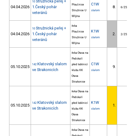
Stružnická peřej +
10
C1W
Ploučnice
04.04.2026
1.Český pohár
8.
2
6/ZS
Stružnice U
slalom
veteránů
Mlýna
řeka
Stružnická peřej +
10
K1W
Ploučnice
04.04.2026
1.Český pohár
2.
2/ZS
Stružnice U
slalom
veteránů
Mlýna
řeka Otava na
Podskalí
Klatovský slalom
C1W
142
před loděnicí
05.10.2025
9.
1
ve Strakonicích
klubu KK
slalom
Otava
Strakonice
řeka Otava na
Podskalí
Klatovský slalom
K1W
142
před loděnicí
05.10.2025
1.
ve Strakonicích
klubu KK
slalom
Otava
Strakonice
řeka Otava na
Podskalí