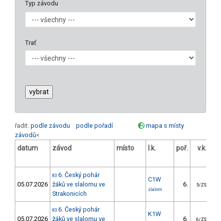
Typ závodu
Trať
řadit:
podle závodu
podle pořadí
mapa s místy
závodů
<
datum
závod
místo
l.k.
poř.
v.k.
od
6. Český pohár
83
C1W
05.07.2026
žáků ve slalomu ve
6.
5/ZS
slalom
Strakonicích
6. Český pohár
83
K1W
05.07.2026
žáků ve slalomu ve
6.
6/ZS