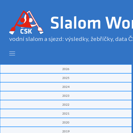
vodní slalom a sjezd: výsledky, žebříčky, data
2026
2025
2024
2023
2022
2021
2020
2019