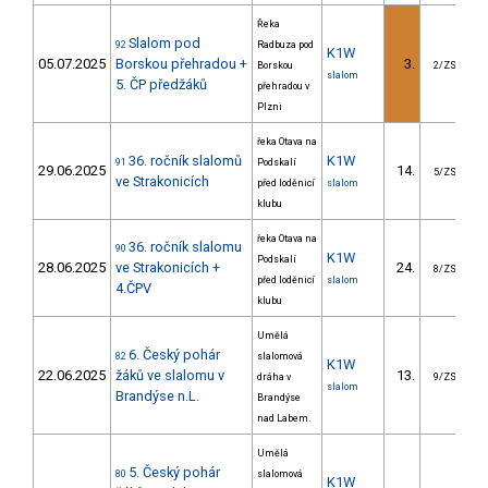
Řeka
Slalom pod
92
Radbuza pod
K1W
05.07.2025
Borskou přehradou +
3.
Borskou
2/ZS
slalom
5. ČP předžáků
přehradou v
Plzni
řeka Otava na
36. ročník slalomů
K1W
91
Podskalí
29.06.2025
14.
5/ZS
ve Strakonicích
před loděnicí
slalom
klubu
řeka Otava na
36. ročník slalomu
90
K1W
Podskalí
28.06.2025
ve Strakonicích +
24.
1
8/ZS
před loděnicí
slalom
4.ČPV
klubu
Umělá
6. Český pohár
82
slalomová
K1W
22.06.2025
žáků ve slalomu v
13.
1
dráha v
9/ZS
slalom
Brandýse n.L.
Brandýse
nad Labem.
Umělá
5. Český pohár
80
slalomová
K1W