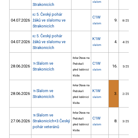
slalom
Strakonicích
5. Český pohár
82
C1W
04.07.2026
žáků ve slalomu ve
9.
8/ZS
slalom
Strakonicích
5. Český pohár
82
K1W
04.07.2026
žáků ve slalomu ve
4.
4/ZS
slalom
Strakonicích
řeka Otava na
Slalom ve
C1W
79
Podskalí
28.06.2026
16.
2
5/ZS
Strakonicích
před loděnicí
slalom
klubu
řeka Otava na
Slalom ve
K1W
79
Podskalí
28.06.2026
3.
2/ZS
Strakonicích
před loděnicí
slalom
klubu
řeka Otava na
Slalom ve
78
C1W
Podskalí
27.06.2026
Strakonicích+3.Český
8.
1
3/ZS
před loděnicí
slalom
pohár veteránů
klubu