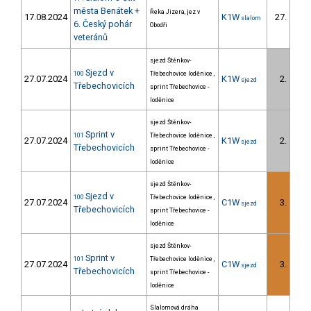
města Benátek +
Řeka Jizera, jez v
17.08.2024
K1W
27.
slalom
5/D
6. Český pohár
Obodři
veteránů
sjezd Štěnkov-
Sjezd v
100
Třebechovice loděnice ,
27.07.2024
K1W
2.
sjezd
1/D
Třebechovicích
sprint Třebechovice -
loděnice
sjezd Štěnkov-
Sprint v
101
Třebechovice loděnice ,
27.07.2024
K1W
2.
sjezd
1/D
Třebechovicích
sprint Třebechovice -
loděnice
sjezd Štěnkov-
Sjezd v
100
Třebechovice loděnice ,
27.07.2024
C1W
3.
sjezd
3/D
Třebechovicích
sprint Třebechovice -
loděnice
sjezd Štěnkov-
Sprint v
101
Třebechovice loděnice ,
27.07.2024
C1W
3.
sjezd
3/D
Třebechovicích
sprint Třebechovice -
loděnice
Slalomová dráha