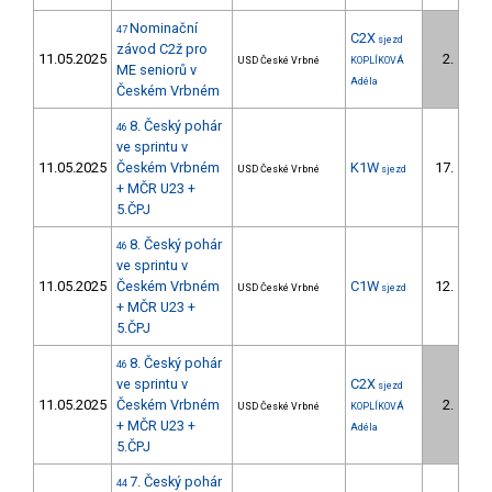
Nominační
47
C2X
sjezd
závod C2ž pro
11.05.2025
2.
USD České Vrbné
KOPLÍKOVÁ
1/D
ME seniorů v
Adéla
Českém Vrbném
8. Český pohár
46
ve sprintu v
11.05.2025
Českém Vrbném
K1W
17.
USD České Vrbné
sjezd
2/D
+ MČR U23 +
5.ČPJ
8. Český pohár
46
ve sprintu v
11.05.2025
Českém Vrbném
C1W
12.
USD České Vrbné
sjezd
2/D
+ MČR U23 +
5.ČPJ
8. Český pohár
46
ve sprintu v
C2X
sjezd
11.05.2025
Českém Vrbném
2.
USD České Vrbné
KOPLÍKOVÁ
1/D
+ MČR U23 +
Adéla
5.ČPJ
7. Český pohár
44