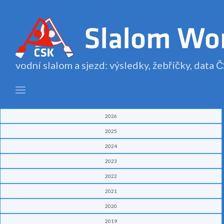
vodní slalom a sjezd: výsledky, žebříčky, data
2026
2025
2024
2023
2022
2021
2020
2019