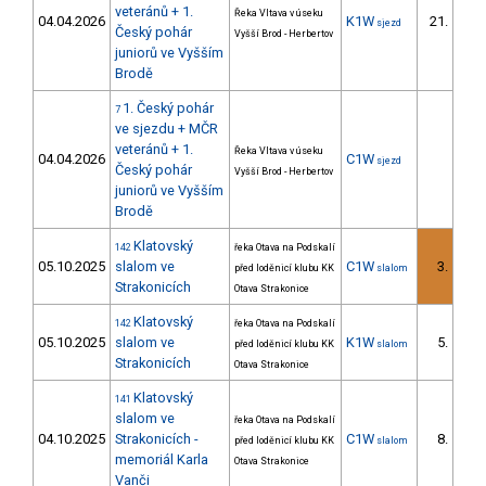
veteránů + 1.
Řeka Vltava v úseku
04.04.2026
K1W
21.
sjezd
5/
Český pohár
Vyšší Brod - Herbertov
juniorů ve Vyšším
Brodě
1. Český pohár
7
ve sjezdu + MČR
veteránů + 1.
Řeka Vltava v úseku
04.04.2026
C1W
sjezd
Český pohár
Vyšší Brod - Herbertov
juniorů ve Vyšším
Brodě
Klatovský
142
řeka Otava na Podskalí
05.10.2025
slalom ve
C1W
3.
před loděnicí klubu KK
slalom
Strakonicích
Otava Strakonice
Klatovský
142
řeka Otava na Podskalí
05.10.2025
slalom ve
K1W
5.
před loděnicí klubu KK
slalom
Strakonicích
Otava Strakonice
Klatovský
141
slalom ve
řeka Otava na Podskalí
04.10.2025
Strakonicích -
C1W
8.
před loděnicí klubu KK
slalom
memoriál Karla
Otava Strakonice
Vanči