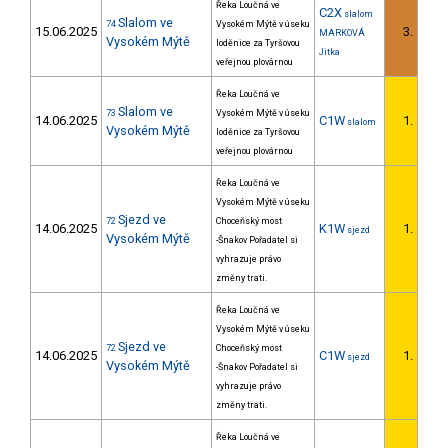
Řeka Loučná ve
C2X
slalom
Slalom ve
74
Vysokém Mýtě v úseku
15.06.2025
3.
MARKOVÁ
Vysokém Mýtě
loděnice za Tyršovou
Jitka
veřejnou plovárnou
Řeka Loučná ve
Slalom ve
73
Vysokém Mýtě v úseku
14.06.2025
C1W
1.
slalom
1/D
Vysokém Mýtě
loděnice za Tyršovou
veřejnou plovárnou
Řeka Loučná ve
Vysokém Mýtě v úseku
Sjezd ve
72
Choceňský most
14.06.2025
K1W
1.
sjezd
1/D
Vysokém Mýtě
-Šnakov Pořadatel si
vyhrazuje právo
změny trati.
Řeka Loučná ve
Vysokém Mýtě v úseku
Sjezd ve
72
Choceňský most
14.06.2025
C1W
1.
sjezd
1/D
Vysokém Mýtě
-Šnakov Pořadatel si
vyhrazuje právo
změny trati.
Řeka Loučná ve