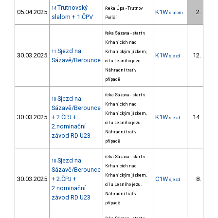
Trutnovský
14
Řeka Úpa - Trutnov
05.04.2025
K1W
2.
slalom
slalom + 1.ČPV
Poříčí
řeka Sázava - start v
Krhanicích nad
Sjezd na
11
Krhanickým jízkem,
30.03.2025
K1W
12.
sjezd
3/D
Sázavě/Berounce
cíl u Lesního jezu.
Náhradní trať v
případě
řeka Sázava - start v
Sjezd na
10
Krhanicích nad
Sázavě/Berounce
Krhanickým jízkem,
30.03.2025
+ 2.ČPJ +
K1W
14.
sjezd
3/D
cíl u Lesního jezu.
2.nominační
Náhradní trať v
závod RD U23
případě
řeka Sázava - start v
Sjezd na
10
Krhanicích nad
Sázavě/Berounce
Krhanickým jízkem,
30.03.2025
+ 2.ČPJ +
C1W
8.
sjezd
2/D
cíl u Lesního jezu.
2.nominační
Náhradní trať v
závod RD U23
případě