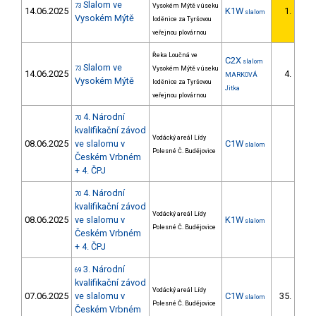
Slalom ve
73
Vysokém Mýtě v úseku
14.06.2025
K1W
1.
slalom
1/D
Vysokém Mýtě
loděnice za Tyršovou
veřejnou plovárnou
Řeka Loučná ve
C2X
slalom
Slalom ve
73
Vysokém Mýtě v úseku
14.06.2025
4.
MARKOVÁ
Vysokém Mýtě
loděnice za Tyršovou
Jitka
veřejnou plovárnou
4. Národní
70
kvalifikační závod
Vodácký areál Lídy
08.06.2025
ve slalomu v
C1W
slalom
Polesné Č. Budějovice
Českém Vrbném
+ 4. ČPJ
4. Národní
70
kvalifikační závod
Vodácký areál Lídy
08.06.2025
ve slalomu v
K1W
slalom
Polesné Č. Budějovice
Českém Vrbném
+ 4. ČPJ
3. Národní
69
kvalifikační závod
Vodácký areál Lídy
07.06.2025
ve slalomu v
C1W
35.
slalom
10/
Polesné Č. Budějovice
Českém Vrbném