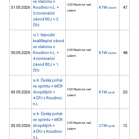
ve slalomu v
USD Roudnice nad
31.05.2026
Roudnici n.L. +
K1W
47.
slalom
12/
Labem
5.nominační
závod RDJ + 2.
ČPJ
1. Národní
55
kvalifikační závod
ve slalomu v
USD Roudnice nad
30.05.2026
Roudnici n.L. +
K1W
48.
slalom
11/
Labem
4.nominační
závod RDJ + 1.
ČPJ
6. Český pohár
36
ve sprintu + MČR
USD Roudnice nad
03.05.2026
dospělých +
K1W
20.
sjezd
9/
Labem
4.ČPJ v Roudnici
n.L.
6. Český pohár
36
ve sprintu + MČR
USD Roudnice nad
03.05.2026
dospělých +
C1W
12.
sjezd
4/
Labem
4.ČPJ v Roudnici
n.L.