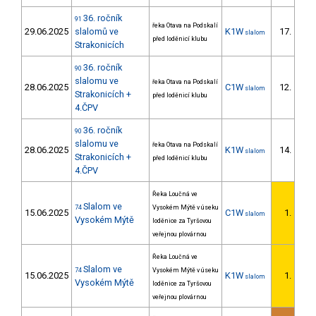
36. ročník
91
řeka Otava na Podskalí
29.06.2025
slalomů ve
K1W
17.
slalom
4/D
před loděnicí klubu
Strakonicích
36. ročník
90
slalomu ve
řeka Otava na Podskalí
28.06.2025
C1W
12.
slalom
3/D
Strakonicích +
před loděnicí klubu
4.ČPV
36. ročník
90
slalomu ve
řeka Otava na Podskalí
28.06.2025
K1W
14.
slalom
1/D
Strakonicích +
před loděnicí klubu
4.ČPV
Řeka Loučná ve
Slalom ve
74
Vysokém Mýtě v úseku
15.06.2025
C1W
1.
slalom
1/D
Vysokém Mýtě
loděnice za Tyršovou
veřejnou plovárnou
Řeka Loučná ve
Slalom ve
74
Vysokém Mýtě v úseku
15.06.2025
K1W
1.
slalom
1/D
Vysokém Mýtě
loděnice za Tyršovou
veřejnou plovárnou