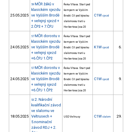
MČR žáků v
59
Řeka Vltava. Start pod
klasickém sjezdu
kempem ve Vyšším
25.05.2025
ve Vyšším Brodě
C1W
Brodě. Cíl pod bývalou
sjezd
+ veřejný sjezd +
slalomovou tratí u
2.ČPž + 7.ČPJ
Herbertova (cca 20
MČR dorostu v
57
Řeka Vltava. Start pod
klasickém sjezdu
kempem ve Vyšším
24.05.2025
ve Vyšším Brodě
K1W
6.
Brodě. Cíl pod bývalou
sjezd
2/D
+ veřejný sjezd
slalomovou tratí u
+6.ČPJ 1.ČPž
Herbertova (cca 20
MČR dorostu v
57
Řeka Vltava. Start pod
klasickém sjezdu
kempem ve Vyšším
24.05.2025
ve Vyšším Brodě
C1W
9.
Brodě. Cíl pod bývalou
sjezd
2/D
+ veřejný sjezd
slalomovou tratí u
+6.ČPJ 1.ČPž
Herbertova (cca 20
2. Národní
53
kvalifikační závod
ve slalomu ve
18.05.2025
Veltrusech +
C1W
29.
USD Veltrusy
slalom
9/D
5.nominační
závod RDJ + 2.