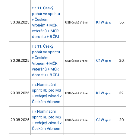
11. Český
116
pohár ve sprintu
v Českém
30.08.2025
K1W
55.
USD České Vrbné
sjezd
9/D
Vrbném + MČR
veteránů + MČR
dorostu + 8.ČPJ
11. Český
116
pohár ve sprintu
v Českém
30.08.2025
C1W
20.
USD České Vrbné
sjezd
7/D
Vrbném + MČR
veteránů + MČR
dorostu + 8.ČPJ
Nominační
114
sprint RD pro MS
29.08.2025
K1W
32.
USD České Vrbné
sjezd
3/D
+ veřejný závod v
Českém Vrbném
Nominační
114
sprint RD pro MS
29.08.2025
C1W
20.
USD České Vrbné
sjezd
6/D
+ veřejný závod v
Českém Vrbném