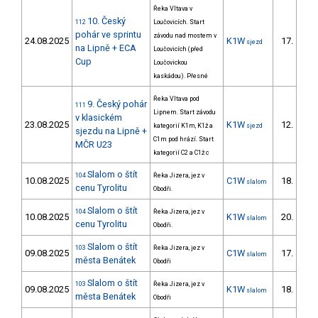
Řeka Vltava v
10. Český
112
Loučovicích. Start
pohár ve sprintu
závodu nad mostem v
24.08.2025
K1W
17.
sjezd
3/D
na Lipně + ECA
Loučovicích (před
Cup
Loučovickou
kaskádou). Přesné
Řeka Vltava pod
9. Český pohár
111
Lipnem. Start závodu
v klasickém
23.08.2025
K1W
12.
kategorií K1m, K1ž a
sjezd
2/D
sjezdu na Lipně +
C1m pod hrází. Start
MČR U23
kategorií C2 a C1ž c
Slalom o štít
104
Řeka Jizera, jez v
10.08.2025
C1W
18.
slalom
5/D
cenu Tyrolitu
Obodři.
Slalom o štít
104
Řeka Jizera, jez v
10.08.2025
K1W
20.
slalom
4/D
cenu Tyrolitu
Obodři.
Slalom o štít
103
Řeka Jizera, jez v
09.08.2025
C1W
17.
slalom
4/D
města Benátek
Obodři
Slalom o štít
103
Řeka Jizera, jez v
09.08.2025
K1W
18.
slalom
4/D
města Benátek
Obodři