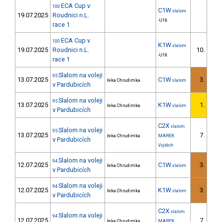
ECA Cup v
100
C1W
slalom
19.07.2025
Roudnici n.L.
-U16
race 1
ECA Cup v
100
K1W
slalom
19.07.2025
Roudnici n.L.
10.
-U16
race 1
Slalom na voleji
95
13.07.2025
C1W
3.
řeka Chrudimka
slalom
1/D
v Pardubicích
Slalom na voleji
95
13.07.2025
K1W
1.
řeka Chrudimka
slalom
1/D
v Pardubicích
C2X
slalom
Slalom na voleji
95
13.07.2025
7.
řeka Chrudimka
MAREK
1/D
v Pardubicích
Vojtěch
Slalom na voleji
94
12.07.2025
C1W
3.
řeka Chrudimka
slalom
1/D
v Pardubicích
Slalom na voleji
94
12.07.2025
K1W
3.
řeka Chrudimka
slalom
1/D
v Pardubicích
C2X
slalom
Slalom na voleji
94
12.07.2025
7.
řeka Chrudimka
MAREK
1/D