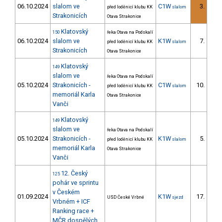
06.10.2024
slalom ve
C1W
3.
před loděnicí klubu KK
slalom
1/D
Strakonicích
Otava Strakonice
Klatovský
150
řeka Otava na Podskalí
06.10.2024
slalom ve
K1W
7.
před loděnicí klubu KK
slalom
2/D
Strakonicích
Otava Strakonice
Klatovský
149
slalom ve
řeka Otava na Podskalí
05.10.2024
Strakonicích -
C1W
10.
před loděnicí klubu KK
slalom
2/D
memoriál Karla
Otava Strakonice
Vanči
Klatovský
149
slalom ve
řeka Otava na Podskalí
05.10.2024
Strakonicích -
K1W
5.
před loděnicí klubu KK
slalom
2/D
memoriál Karla
Otava Strakonice
Vanči
12. Český
125
pohár ve sprintu
v Českém
01.09.2024
K1W
17.
USD České Vrbné
sjezd
4/D
Vrbném + ICF
Ranking race +
MČR dospělých