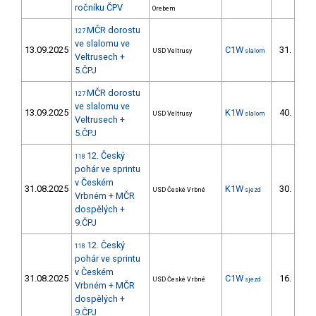
ročníku ČPV
Orebem
MČR dorostu
127
ve slalomu ve
13.09.2025
C1W
31.
USD Veltrusy
slalom
10/
Veltrusech +
5.ČPJ
MČR dorostu
127
ve slalomu ve
13.09.2025
K1W
40.
USD Veltrusy
slalom
13/
Veltrusech +
5.ČPJ
12. Český
118
pohár ve sprintu
v Českém
31.08.2025
K1W
30.
USD České Vrbné
sjezd
4/D
Vrbném + MČR
dospělých +
9.ČPJ
12. Český
118
pohár ve sprintu
v Českém
31.08.2025
C1W
16.
USD České Vrbné
sjezd
4/D
Vrbném + MČR
dospělých +
9.ČPJ