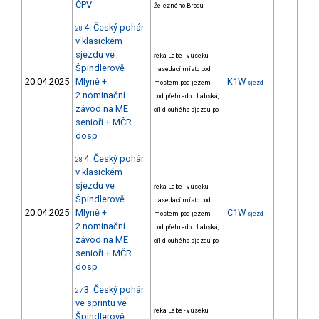
ČPV
Železného Brodu
4. Český pohár
28
v klasickém
sjezdu ve
řeka Labe - v úseku
Špindlerově
nasedací místo pod
20.04.2025
Mlýně +
K1W
mostem pod jezem
sjezd
2.nominační
pod přehradou Labská,
závod na ME
cíl dlouhého sjezdu po
senioři + MČR
dosp
4. Český pohár
28
v klasickém
sjezdu ve
řeka Labe - v úseku
Špindlerově
nasedací místo pod
20.04.2025
Mlýně +
C1W
mostem pod jezem
sjezd
2.nominační
pod přehradou Labská,
závod na ME
cíl dlouhého sjezdu po
senioři + MČR
dosp
3. Český pohár
27
ve sprintu ve
řeka Labe - v úseku
Špindlerově