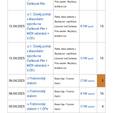
Pila soutok - Rejštejn,
Čeňkově Pile
do 84cm (vč
1. Český pohár
24
Podle stavu vodočtu v
v klasickém
Rejštejně - nad 85cm
sjezdu na
12.04.2025
K1W
15.
(včetně) trať Čeňkova
sjezd
3/D
Čeňkově Pile +
Pila soutok - Rejštejn,
MČR veteránů +
do 84cm (vč
3.ČPJ
1. Český pohár
24
Podle stavu vodočtu v
v klasickém
Rejštejně - nad 85cm
sjezdu na
12.04.2025
C1W
13.
(včetně) trať Čeňkova
sjezd
3/D
Čeňkově Pile +
Pila soutok - Rejštejn,
MČR veteránů +
do 84cm (vč
3.ČPJ
Trutnovský
15
Řeka Úpa - Trutnov
06.04.2025
C1W
3.
slalom
slalom
Poříčí
Trutnovský
15
Řeka Úpa - Trutnov
06.04.2025
K1W
16.
slalom
slalom
Poříčí
Trutnovský
14
Řeka Úpa - Trutnov
05.04.2025
C1W
4.
slalom
slalom + 1.ČPV
Poříčí