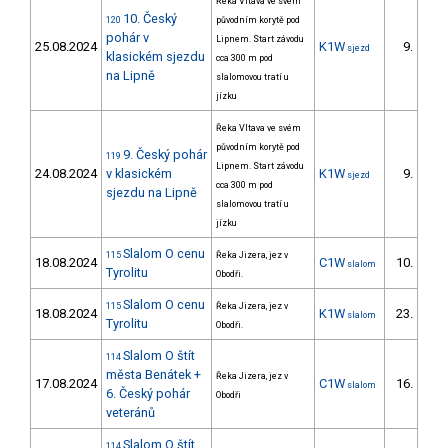
Řeka Vltava ve svém
10. Český
120
původním korytě pod
pohár v
Lipnem. Start závodu
25.08.2024
K1W
9.
sjezd
3/D
klasickém sjezdu
cca 300 m pod
na Lipně
slalomovou tratí u
jízku
Řeka Vltava ve svém
původním korytě pod
9. Český pohár
119
Lipnem. Start závodu
24.08.2024
v klasickém
K1W
9.
sjezd
3/D
cca 300 m pod
sjezdu na Lipně
slalomovou tratí u
jízku
Slalom O cenu
115
Řeka Jizera, jez v
18.08.2024
C1W
10.
slalom
3/D
Tyrolitu
Obodři.
Slalom O cenu
115
Řeka Jizera, jez v
18.08.2024
K1W
23.
slalom
4/D
Tyrolitu
Obodři.
Slalom O štít
114
města Benátek +
Řeka Jizera, jez v
17.08.2024
C1W
16.
slalom
3/D
6. Český pohár
Obodři
veteránů
Slalom O štít
114