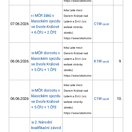
https://www.lokotrutno
řeka Labe mezi
MČR žáků v
61
Dvorem Králové nad
klasickém sjezdu
Labem a Žirčí. (viz
07.06.2026
C1W
sjezd
ve Dvoře Králové
webové stránky
+ 6.ČPJ + 2.ČPž
závodu).
https://www.lokotrutno
řeka Labe mezi
MČR dorostu v
59
Dvorem Králové nad
klasickém sjezdu
Labem a Žirčí. (viz
06.06.2026
K1W
9.
sjezd
6/
ve Dvoře Králové
webové stránky
+ 5.ČPJ + 1.ČPž
závodu).
https://www.lokotrutno
řeka Labe mezi
MČR dorostu v
59
Dvorem Králové nad
klasickém sjezdu
Labem a Žirčí. (viz
06.06.2026
C1W
10.
sjezd
4/
ve Dvoře Králové
webové stránky
+ 5.ČPJ + 1.ČPž
závodu).
https://www.lokotrutno
2. Národní
56
kvalifikační závod