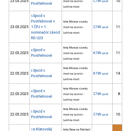
23.03.2025
C1W
10.
most na Lesnici -
sjezd
2/D
Postřelmově
Leština most.
Sjezd v
5
Postřelmově +
řeka Morava v úseku
23.03.2025
1.ČPJ + 1.
C1W
11.
most na Lesnici -
sjezd
1/D
nominační závod
Leština most.
RD U23
řeka Morava v úseku
Sjezd v
4
22.03.2025
K1W
11.
most na Lesnici -
sjezd
3/D
Postřelmově
Leština most
řeka Morava v úseku
Sjezd v
3
22.03.2025
K1W
14.
most na Lesnici -
sjezd
3/D
Postřelmově
Leština most
řeka Morava v úseku
Sjezd v
4
22.03.2025
C1W
8.
most na Lesnici -
sjezd
1/D
Postřelmově
Leština most
řeka Morava v úseku
Sjezd v
3
22.03.2025
C1W
10.
most na Lesnici -
sjezd
2/D
Postřelmově
Leština most
Klatovský
150
řeka Otava na Podskalí