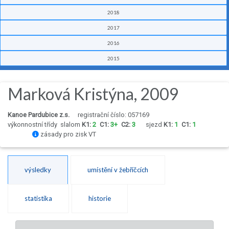
2018
2017
2016
2015
Marková Kristýna, 2009
Kanoe Pardubice z.s.
registrační číslo: 057169
výkonnostní třídy
slalom
K1:
2
C1:
3+
C2:
3
sjezd
K1:
1
C1:
1
zásady pro zisk VT
výsledky
umístění v žebříčcích
statistika
historie