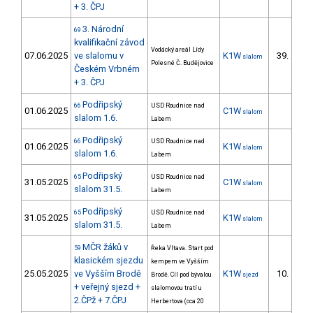
+ 3. ČPJ
3. Národní
69
kvalifikační závod
Vodácký areál Lídy
07.06.2025
ve slalomu v
K1W
39.
slalom
12/
Polesné Č. Budějovice
Českém Vrbném
+ 3. ČPJ
Podřipský
66
USD Roudnice nad
01.06.2025
C1W
slalom
slalom 1.6.
Labem
Podřipský
66
USD Roudnice nad
01.06.2025
K1W
slalom
slalom 1.6.
Labem
Podřipský
65
USD Roudnice nad
31.05.2025
C1W
slalom
slalom 31.5.
Labem
Podřipský
65
USD Roudnice nad
31.05.2025
K1W
slalom
slalom 31.5.
Labem
MČR žáků v
59
Řeka Vltava. Start pod
klasickém sjezdu
kempem ve Vyšším
25.05.2025
ve Vyšším Brodě
K1W
10.
Brodě. Cíl pod bývalou
sjezd
3/D
+ veřejný sjezd +
slalomovou tratí u
2.ČPž + 7.ČPJ
Herbertova (cca 20