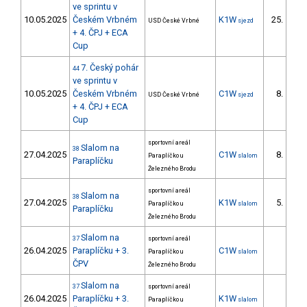
ve sprintu v
10.05.2025
Českém Vrbném
K1W
25.
USD České Vrbné
sjezd
3/D
+ 4. ČPJ + ECA
Cup
7. Český pohár
44
ve sprintu v
10.05.2025
Českém Vrbném
C1W
8.
USD České Vrbné
sjezd
2/D
+ 4. ČPJ + ECA
Cup
sportovní areál
Slalom na
38
27.04.2025
C1W
8.
Paraplíčko u
slalom
2/D
Paraplíčku
Železného Brodu
sportovní areál
Slalom na
38
27.04.2025
K1W
5.
Paraplíčko u
slalom
3/D
Paraplíčku
Železného Brodu
Slalom na
37
sportovní areál
26.04.2025
Paraplíčku + 3.
C1W
Paraplíčko u
slalom
ČPV
Železného Brodu
Slalom na
37
sportovní areál
26.04.2025
Paraplíčku + 3.
K1W
Paraplíčko u
slalom