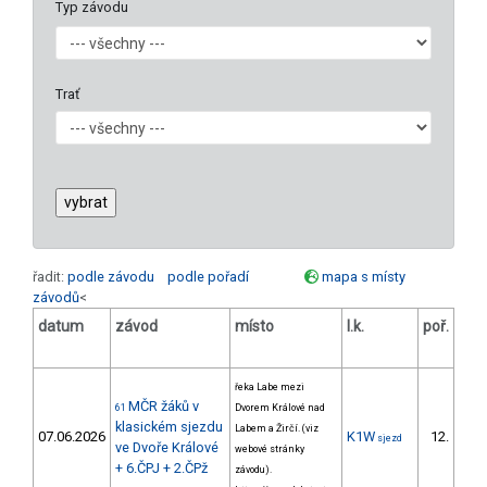
Typ závodu
Trať
řadit:
podle závodu
podle pořadí
mapa s místy
závodů
<
datum
závod
místo
l.k.
poř.
v.
řeka Labe mezi
MČR žáků v
61
Dvorem Králové nad
klasickém sjezdu
Labem a Žirčí. (viz
07.06.2026
K1W
12.
sjezd
6/
ve Dvoře Králové
webové stránky
+ 6.ČPJ + 2.ČPž
závodu).