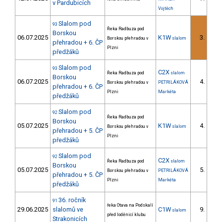
v Pardubicích
Vojtěch
Slalom pod
93
Řeka Radbuza pod
Borskou
06.07.2025
K1W
3.
Borskou přehradou v
slalom
1/D
přehradou + 6. ČP
Plzni
předžáků
Slalom pod
93
C2X
Řeka Radbuza pod
slalom
Borskou
06.07.2025
4.
Borskou přehradou v
PETRILÁKOVÁ
2/D
přehradou + 6. ČP
Plzni
Markéta
předžáků
Slalom pod
92
Řeka Radbuza pod
Borskou
05.07.2025
K1W
4.
Borskou přehradou v
slalom
1/D
přehradou + 5. ČP
Plzni
předžáků
Slalom pod
92
C2X
Řeka Radbuza pod
slalom
Borskou
05.07.2025
5.
Borskou přehradou v
PETRILÁKOVÁ
2/D
přehradou + 5. ČP
Plzni
Markéta
předžáků
36. ročník
91
řeka Otava na Podskalí
29.06.2025
slalomů ve
C1W
9.
slalom
3/D
před loděnicí klubu
Strakonicích