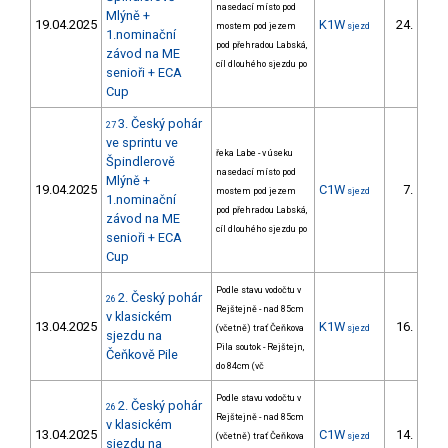
nasedací místo pod
Mlýně +
19.04.2025
K1W
24.
mostem pod jezem
sjezd
2/D
1.nominační
pod přehradou Labská,
závod na ME
cíl dlouhého sjezdu po
senioři + ECA
Cup
3. Český pohár
27
ve sprintu ve
řeka Labe - v úseku
Špindlerově
nasedací místo pod
Mlýně +
19.04.2025
C1W
7.
mostem pod jezem
sjezd
1.nominační
pod přehradou Labská,
závod na ME
cíl dlouhého sjezdu po
senioři + ECA
Cup
Podle stavu vodočtu v
2. Český pohár
26
Rejštejně - nad 85cm
v klasickém
13.04.2025
K1W
16.
(včetně) trať Čeňkova
sjezd
3/D
sjezdu na
Pila soutok - Rejštejn,
Čeňkově Pile
do 84cm (vč
Podle stavu vodočtu v
2. Český pohár
26
Rejštejně - nad 85cm
v klasickém
13.04.2025
C1W
14.
(včetně) trať Čeňkova
sjezd
2/D
sjezdu na