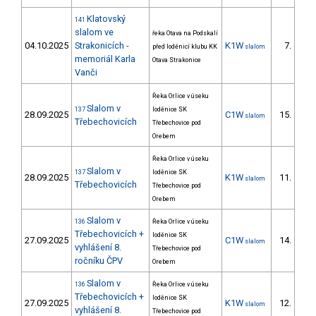
Klatovský
141
slalom ve
řeka Otava na Podskalí
04.10.2025
Strakonicích -
K1W
7.
před loděnicí klubu KK
slalom
memoriál Karla
Otava Strakonice
Vanči
Řeka Orlice v úseku
Slalom v
137
loděnice SK
28.09.2025
C1W
15.
slalom
5/D
Třebechovicích
Třebechovice pod
Orebem
Řeka Orlice v úseku
Slalom v
137
loděnice SK
28.09.2025
K1W
11.
slalom
3/D
Třebechovicích
Třebechovice pod
Orebem
Slalom v
136
Řeka Orlice v úseku
Třebechovicích +
loděnice SK
27.09.2025
C1W
14.
slalom
5/D
vyhlášení 8.
Třebechovice pod
ročníku ČPV
Orebem
Slalom v
136
Řeka Orlice v úseku
Třebechovicích +
loděnice SK
27.09.2025
K1W
12.
slalom
4/D
vyhlášení 8.
Třebechovice pod