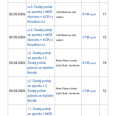
5. Český pohár
34
ve sprintu + MČR
USD Roudnice nad
02.05.2026
K1W
17.
sjezd
8/
dorostu + 4.ČPJ v
Labem
Roudnici n.L.
5. Český pohár
34
ve sprintu + MČR
USD Roudnice nad
02.05.2026
C1W
15.
sjezd
4/
dorostu + 4.ČPJ v
Labem
Roudnici n.L.
2. Český pohár
9
ve sjezdu + 2.
Řeka Vltava v úseku
05.04.2026
Český pohár
K1W
19.
sjezd
5/
Vyšší Brod - Herbertov
juniorů ve Vyšším
Brodě
2. Český pohár
9
ve sjezdu + 2.
Řeka Vltava v úseku
05.04.2026
Český pohár
C1W
12.
sjezd
4/
Vyšší Brod - Herbertov
juniorů ve Vyšším
Brodě
1. Český pohár
7
ve sjezdu + MČR