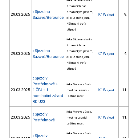
řeka Sázava - start v
Krhanicích nad
Sjezd na
8
Krhanickým jízkem,
29.03.2025
K1W
9.
sjezd
4/D
Sázavě/Berounce
cíl u Lesního jezu.
Náhradní trať v
případě
řeka Sázava - start v
Krhanicích nad
Sjezd na
8
Krhanickým jízkem,
29.03.2025
C1W
4.
sjezd
1/D
Sázavě/Berounce
cíl u Lesního jezu.
Náhradní trať v
případě
Sjezd v
5
Postřelmově +
řeka Morava v úseku
23.03.2025
1.ČPJ + 1.
K1W
11.
most na Lesnici -
sjezd
2/D
nominační závod
Leština most.
RD U23
řeka Morava v úseku
Sjezd v
6
23.03.2025
K1W
11.
most na Lesnici -
sjezd
3/D
Postřelmově
Leština most.
řeka Morava v úseku
Sjezd v
6