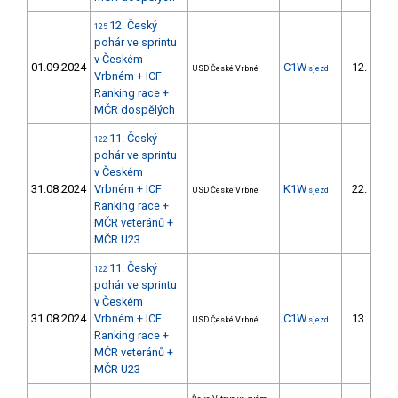
12. Český
125
pohár ve sprintu
v Českém
01.09.2024
C1W
12.
USD České Vrbné
sjezd
4/D
Vrbném + ICF
Ranking race +
MČR dospělých
11. Český
122
pohár ve sprintu
v Českém
31.08.2024
Vrbném + ICF
K1W
22.
USD České Vrbné
sjezd
6/D
Ranking race +
MČR veteránů +
MČR U23
11. Český
122
pohár ve sprintu
v Českém
31.08.2024
Vrbném + ICF
C1W
13.
USD České Vrbné
sjezd
4/D
Ranking race +
MČR veteránů +
MČR U23