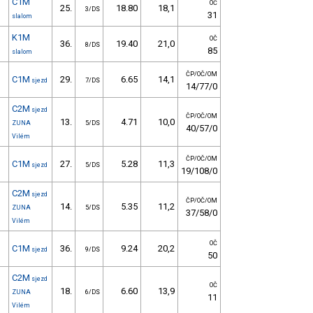
C1M
OČ
25.
18.80
18,1
3/DS
31
slalom
K1M
OČ
36.
19.40
21,0
8/DS
85
slalom
ČP/OČ/OM
C1M
29.
6.65
14,1
sjezd
7/DS
14/77/0
C2M
sjezd
ČP/OČ/OM
13.
4.71
10,0
ZUNA
5/DS
40/57/0
Vilém
ČP/OČ/OM
C1M
27.
5.28
11,3
sjezd
5/DS
19/108/0
C2M
sjezd
ČP/OČ/OM
14.
5.35
11,2
ZUNA
5/DS
37/58/0
Vilém
OČ
C1M
36.
9.24
20,2
sjezd
9/DS
50
C2M
sjezd
OČ
18.
6.60
13,9
ZUNA
6/DS
11
Vilém