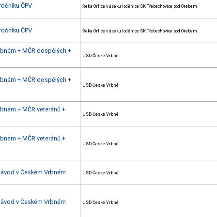
 ročníku ČPV
Řeka Orlice v úseku loděnice SK Třebechovice pod Orebem
 ročníku ČPV
Řeka Orlice v úseku loděnice SK Třebechovice pod Orebem
Vrbném + MČR dospělých +
USD České Vrbné
Vrbném + MČR dospělých +
USD České Vrbné
Vrbném + MČR veteránů +
USD České Vrbné
Vrbném + MČR veteránů +
USD České Vrbné
 závod v Českém Vrbném
USD České Vrbné
 závod v Českém Vrbném
USD České Vrbné