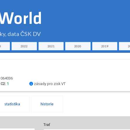
čky, data ČSK DV
3
2022
2021
2020
2019
2
: 064036
C2:
1
zásady pro zisk VT
statistika
historie
Trať