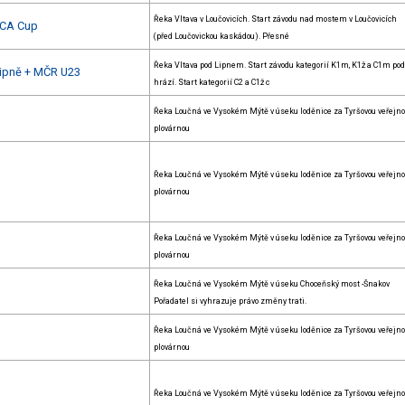
Řeka Vltava v Loučovicích. Start závodu nad mostem v Loučovicích
 ECA Cup
(před Loučovickou kaskádou). Přesné
Řeka Vltava pod Lipnem. Start závodu kategorií K1m, K1ž a C1m pod
Lipně + MČR U23
hrází. Start kategorií C2 a C1ž c
Řeka Loučná ve Vysokém Mýtě v úseku loděnice za Tyršovou veřejn
plovárnou
Řeka Loučná ve Vysokém Mýtě v úseku loděnice za Tyršovou veřejn
plovárnou
Řeka Loučná ve Vysokém Mýtě v úseku loděnice za Tyršovou veřejn
plovárnou
Řeka Loučná ve Vysokém Mýtě v úseku Choceňský most -Šnakov
Pořadatel si vyhrazuje právo změny trati.
Řeka Loučná ve Vysokém Mýtě v úseku loděnice za Tyršovou veřejn
plovárnou
Řeka Loučná ve Vysokém Mýtě v úseku loděnice za Tyršovou veřejn