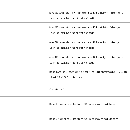
řeka Sázava - start v Krhanicích nad Krhanickým jízkem, cíl u
Lesního jezu. Náhradní trať v případě
řeka Sázava - start v Krhanicích nad Krhanickým jízkem, cíl u
Lesního jezu. Náhradní trať v případě
řeka Sázava - start v Krhanicích nad Krhanickým jízkem, cíl u
Lesního jezu. Náhradní trať v případě
řeka Sázava - start v Krhanicích nad Krhanickým jízkem, cíl u
Lesního jezu. Náhradní trať v případě
Řeka Svratka u loděnice KK Spoj Brno - Jundrov závod č. 1 - 3000m ,
závod č. 2 - 1500 m obtížnost
viz. závod č.1
Řeka Orlice v úseku loděnice SK Třebechovice pod Orebem
Řeka Orlice v úseku loděnice SK Třebechovice pod Orebem