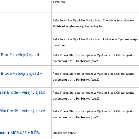
plovárnou
Řeka Loučná ve Vysokém Mýtě v úseku Choceňský most -Šnakov
Pořadatel si vyhrazuje právo změny trati.
Řeka Loučná ve Vysokém Mýtě v úseku loděnice za Tyršovou veřejn
plovárnou
Brodě + veřejný sjezd +
Řeka Vltava. Start pod kempem ve Vyšším Brodě. Cíl pod bývalou
slalomovou tratí u Herbertova (cca 20
Brodě + veřejný sjezd +
Řeka Vltava. Start pod kempem ve Vyšším Brodě. Cíl pod bývalou
slalomovou tratí u Herbertova (cca 20
ším Brodě + veřejný sjezd
Řeka Vltava. Start pod kempem ve Vyšším Brodě. Cíl pod bývalou
slalomovou tratí u Herbertova (cca 20
ším Brodě + veřejný sjezd
Řeka Vltava. Start pod kempem ve Vyšším Brodě. Cíl pod bývalou
slalomovou tratí u Herbertova (cca 20
bném + MČR U23 + 5.ČPJ
USD České Vrbné