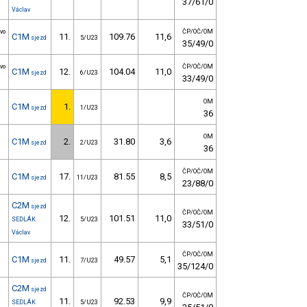
37/61/0
Václav
vo
ČP/OČ/OM
C1M
11.
109.76
11,6
sjezd
5/U23
35/49/0
vo
ČP/OČ/OM
C1M
12.
104.04
11,0
sjezd
6/U23
33/49/0
OM
C1M
1.
sjezd
1/U23
36
OM
C1M
2.
31.80
3,6
sjezd
2/U23
36
ČP/OČ/OM
C1M
17.
81.55
8,5
sjezd
11/U23
23/88/0
C2M
sjezd
ČP/OČ/OM
12.
101.51
11,0
SEDLÁK
5/U23
33/51/0
Václav
ČP/OČ/OM
C1M
11.
49.57
5,1
sjezd
7/U23
35/124/0
C2M
sjezd
ČP/OČ/OM
11.
92.53
9,9
SEDLÁK
5/U23