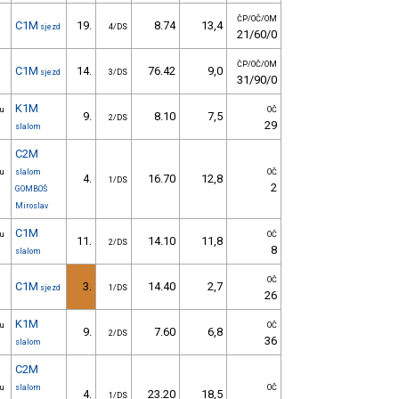
ČP/OČ/OM
C1M
19.
8.74
13,4
sjezd
4/DS
21/60/0
ČP/OČ/OM
C1M
14.
76.42
9,0
sjezd
3/DS
31/90/0
K1M
ou
OČ
9.
8.10
7,5
2/DS
29
slalom
C2M
ou
slalom
OČ
4.
16.70
12,8
1/DS
2
GOMBOŠ
Miroslav
C1M
ou
OČ
11.
14.10
11,8
2/DS
8
slalom
OČ
C1M
3.
14.40
2,7
sjezd
1/DS
26
K1M
ou
OČ
9.
7.60
6,8
2/DS
36
slalom
C2M
ou
slalom
OČ
4.
23.20
18,5
1/DS