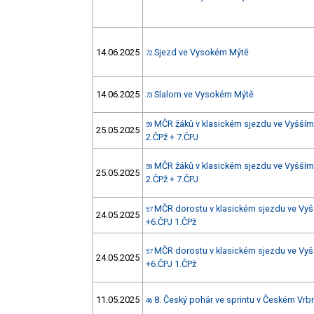
14.06.2025
Sjezd ve Vysokém Mýtě
72
14.06.2025
Slalom ve Vysokém Mýtě
73
MČR žáků v klasickém sjezdu ve Vyšším 
59
25.05.2025
2.ČPž + 7.ČPJ
MČR žáků v klasickém sjezdu ve Vyšším 
59
25.05.2025
2.ČPž + 7.ČPJ
MČR dorostu v klasickém sjezdu ve Vyš
57
24.05.2025
+6.ČPJ 1.ČPž
MČR dorostu v klasickém sjezdu ve Vyš
57
24.05.2025
+6.ČPJ 1.ČPž
11.05.2025
8. Český pohár ve sprintu v Českém Vr
46