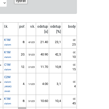
l.k.
poř.
v.k.
odstup
odstup
body
[s]
[%]
K1M
OČ
8.
21.40
23,1
4/U23
25
slalom
K1M
OČ
20.
40.90
42,5
5/U23
10
slalom
C1M
ou
OČ
12.
11.70
10,8
2/U23
15
slalom
C2M
ou
slalom
OČ
4.
4.00
3,1
1/U23
4
JANKO
Jonáš
K1M
ou
OČ
8.
10.60
10,4
3/U23
45
slalom