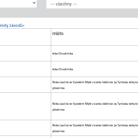
místy závodů
<
místo
řeka Chrudimka
řeka Chrudimka
Řeka Loučná ve Vysokém Mýtě v úseku loděnice za Tyršovou veřejn
plovárnou
Řeka Loučná ve Vysokém Mýtě v úseku loděnice za Tyršovou veřejn
plovárnou
Řeka Loučná ve Vysokém Mýtě v úseku loděnice za Tyršovou veřejn
plovárnou