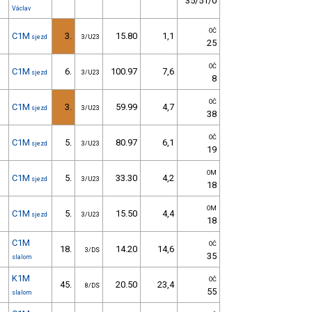
35/51/0
Václav
OČ
C1M
3.
15.80
1,1
sjezd
3/U23
25
OČ
C1M
6.
100.97
7,6
sjezd
3/U23
8
OČ
C1M
3.
59.99
4,7
sjezd
3/U23
38
OČ
C1M
5.
80.97
6,1
sjezd
3/U23
19
OM
C1M
5.
33.30
4,2
sjezd
3/U23
18
OM
C1M
5.
15.50
4,4
sjezd
3/U23
18
C1M
OČ
18.
14.20
14,6
3/DS
35
slalom
K1M
OČ
45.
20.50
23,4
8/DS
55
slalom