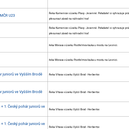
Řeka Kamenice v úseku Plavy - Jesenné. Pořadatel si vyhrazuje prá
+ MČR U23
přesunout závod na náhradní trať
Řeka Kamenice v úseku Plavy - Jesenné. Pořadatel si vyhrazuje prá
přesunout závod na náhradní trať
řeka Morava v úseku Postřelmov-louka u mostu na Lesnici.
řeka Morava v úseku Postřelmov-louka u mostu na Lesnici.
ár juniorů ve Vyšším Brodě
Řeka Vltava v úseku Vyšší Brod - Herbertov
ár juniorů ve Vyšším Brodě
Řeka Vltava v úseku Vyšší Brod - Herbertov
+ 1. Český pohár juniorů ve
Řeka Vltava v úseku Vyšší Brod - Herbertov
+ 1. Český pohár juniorů ve
Řeka Vltava v úseku Vyšší Brod - Herbertov