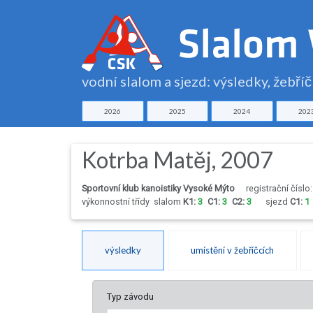
vodní slalom a sjezd: výsledky, žebří
2026
2025
2024
202
Kotrba Matěj, 2007
Sportovní klub kanoistiky Vysoké Mýto
registrační číslo
výkonnostní třídy
slalom
K1:
3
C1:
3
C2:
3
sjezd
C1:
1
výsledky
umístění v žebříčcích
Typ závodu