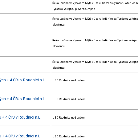
Řeka Loučná ve Vysokém Mýtě v úseku Choceňský most - loděnice z
Tyršovou veřejnou plovárnou, v příp
Řeka Loučná ve Vysokém Mýtě v úseku loděnice za Tyršovou veřejn
plovárnou
Řeka Loučná ve Vysokém Mýtě v úseku loděnice za Tyršovou veřejn
plovárnou
Řeka Loučná ve Vysokém Mýtě v úseku loděnice za Tyršovou veřejn
plovárnou
ch + 4.ČPJ v Roudnici n.L.
USD Roudnice nad Labem
ch + 4.ČPJ v Roudnici n.L.
USD Roudnice nad Labem
 + 4.ČPJ v Roudnici n.L.
USD Roudnice nad Labem
 + 4.ČPJ v Roudnici n.L.
USD Roudnice nad Labem