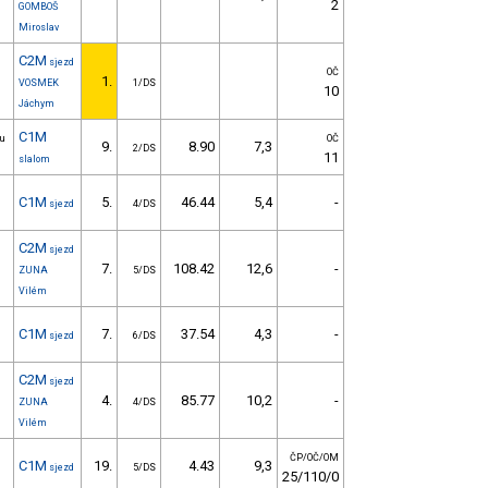
2
GOMBOŠ
Miroslav
C2M
sjezd
OČ
1.
VOSMEK
1/DS
10
Jáchym
C1M
ou
OČ
9.
8.90
7,3
2/DS
11
slalom
C1M
5.
46.44
5,4
-
sjezd
4/DS
C2M
sjezd
7.
108.42
12,6
-
ZUNA
5/DS
Vilém
C1M
7.
37.54
4,3
-
sjezd
6/DS
C2M
sjezd
4.
85.77
10,2
-
ZUNA
4/DS
Vilém
ČP/OČ/OM
C1M
19.
4.43
9,3
sjezd
5/DS
25/110/0