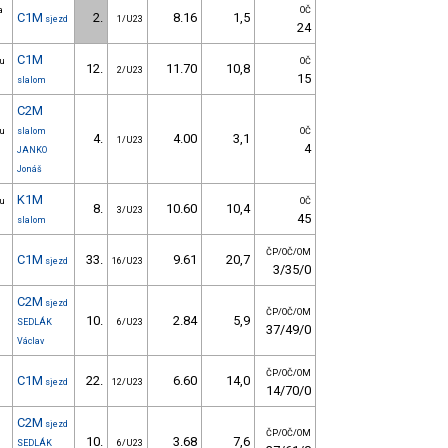
a
OČ
C1M
2.
8.16
1,5
sjezd
1/U23
24
C1M
ou
OČ
12.
11.70
10,8
2/U23
15
slalom
C2M
ou
slalom
OČ
4.
4.00
3,1
1/U23
4
JANKO
Jonáš
K1M
ou
OČ
8.
10.60
10,4
3/U23
45
slalom
ČP/OČ/OM
C1M
33.
9.61
20,7
sjezd
16/U23
3/35/0
C2M
sjezd
ČP/OČ/OM
10.
2.84
5,9
SEDLÁK
6/U23
37/49/0
Václav
ČP/OČ/OM
C1M
22.
6.60
14,0
sjezd
12/U23
14/70/0
C2M
sjezd
ČP/OČ/OM
10.
3.68
7,6
SEDLÁK
6/U23