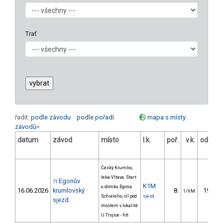
Trať
řadit:
podle závodu
podle pořadí
mapa s místy
závodů
<
datum
závod
místo
l.k.
poř.
v.k.
odstup
[s]
Český Krumlov,
řeka Vltava. Start
Egonův
71
K1M
u domku Egona
16.06.2026
krumlovský
8.
193.50
1/VM
Schieleho; cíl pod
sjezd
sjezd
mostem v lokalitě
U Trojice - htt