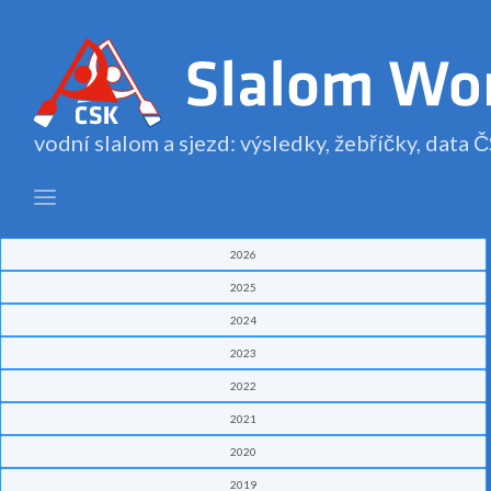
vodní slalom a sjezd: výsledky, žebříčky, data
2026
2025
2024
2023
2022
2021
2020
2019