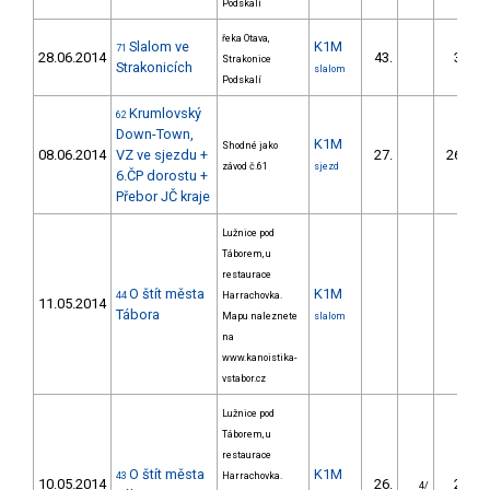
Podskalí
řeka Otava,
Slalom ve
K1M
71
28.06.2014
43.
31.79
Strakonice
Strakonicích
slalom
Podskalí
Krumlovský
62
Down-Town,
K1M
Shodné jako
08.06.2014
VZ ve sjezdu +
27.
268.70
závod č.61
sjezd
6.ČP dorostu +
Přebor JČ kraje
Lužnice pod
Táborem, u
restaurace
O štít města
K1M
44
Harrachovka.
11.05.2014
Tábora
Mapu naleznete
slalom
na
www.kanoistika-
vstabor.cz
Lužnice pod
Táborem, u
restaurace
O štít města
K1M
43
Harrachovka.
10.05.2014
26.
21.56
4/