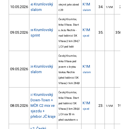
Krumlovský
K1M
40
stejně jako závod
10.05.2026
34.
27.50
1/VM
slalom
č.39
slalom
Český Krumlov,
řeka Vltava. Start
Krumlovský
K1M
38
u Jezu Rechle -
09.05.2026
35.
3564.89
sprint
nad loděnicí SK
sjezd
Vltava (ř.km 284,7
), Cíl pod lodě
Český Krumlov,
řeka Vltava pod
Krumlovský
K1M
39
jezem s krytou
09.05.2026
slalom
lávkou Rechle
slalom
(před loděnicí SK
Vltava) ř.km 284,8
Český Krumlov,
Krumlovský
37
řeka Vltava. Start
Down-Town +
K1M
pod loděnicí SK
08.05.2026
MČR C2 mix ve
23.
193.70
1/VM
Vltava (ř.km 284,4
sjezd
sjezdu +
), Cíl cca 50 m
přebor JČ kraje
před soutokem s
2. Český