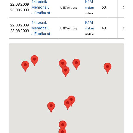
14.ročník
K1M
22.08.2009
Memoriálu
60.
33.78
USD Veltrusy
slalom
23.08.2009
J.Froňka st.
sobota
14.ročník
K1M
22.08.2009
Memoriálu
48.
30.99
USD Veltrusy
slalom
23.08.2009
J.Froňka st.
neděle