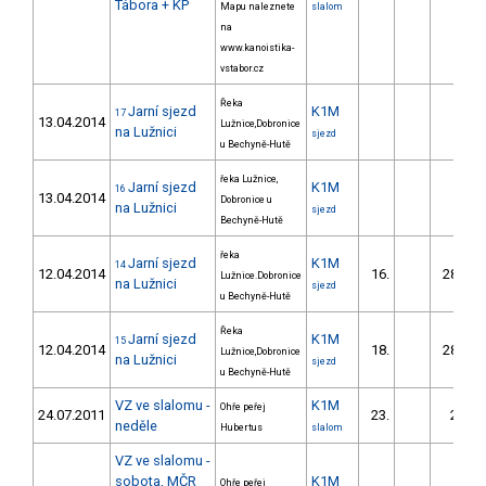
Tábora + KP
Mapu naleznete
slalom
na
www.kanoistika-
vstabor.cz
Řeka
Jarní sjezd
K1M
17
13.04.2014
Lužnice,Dobronice
na Lužnici
sjezd
u Bechyně-Hutě
řeka Lužnice,
Jarní sjezd
K1M
16
13.04.2014
Dobronice u
na Lužnici
sjezd
Bechyně-Hutě
řeka
Jarní sjezd
K1M
14
12.04.2014
16.
280.60
Lužnice.Dobronice
na Lužnici
sjezd
u Bechyně-Hutě
Řeka
Jarní sjezd
K1M
15
12.04.2014
18.
285.50
Lužnice,Dobronice
na Lužnici
sjezd
u Bechyně-Hutě
VZ ve slalomu -
K1M
Ohře peřej
24.07.2011
23.
28.89
neděle
Hubertus
slalom
VZ ve slalomu -
sobota, MČR
K1M
Ohře peřej