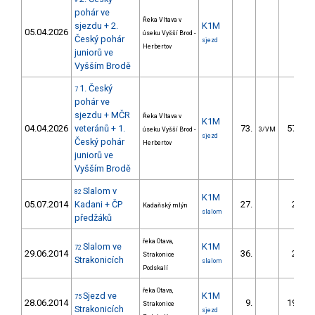
9
pohár ve
Řeka Vltava v
sjezdu + 2.
K1M
05.04.2026
úseku Vyšší Brod -
Český pohár
sjezd
Herbertov
juniorů ve
Vyšším Brodě
1. Český
7
pohár ve
sjezdu + MČR
Řeka Vltava v
K1M
04.04.2026
veteránů + 1.
73.
578.17
úseku Vyšší Brod -
3/VM
sjezd
Český pohár
Herbertov
juniorů ve
Vyšším Brodě
Slalom v
82
K1M
05.07.2014
Kadani + ČP
27.
28.10
Kadaňský mlýn
slalom
předžáků
řeka Otava,
Slalom ve
K1M
72
29.06.2014
36.
27.27
Strakonice
Strakonicích
slalom
Podskalí
řeka Otava,
Sjezd ve
K1M
75
28.06.2014
9.
196.10
Strakonice
Strakonicích
sjezd