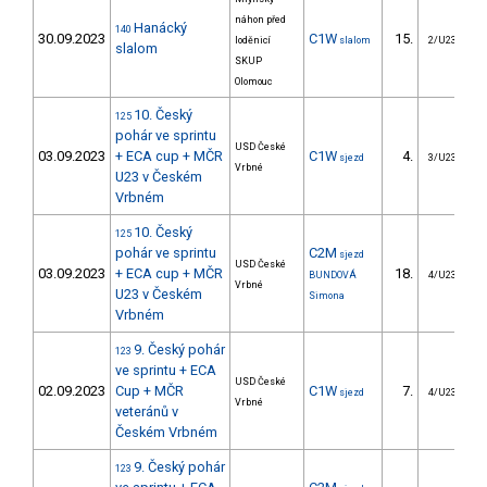
náhon před
Hanácký
140
30.09.2023
C1W
15.
loděnicí
slalom
2/U23
slalom
SKUP
Olomouc
10. Český
125
pohár ve sprintu
USD České
03.09.2023
+ ECA cup + MČR
C1W
4.
sjezd
3/U23
Vrbné
U23 v Českém
Vrbném
10. Český
125
pohár ve sprintu
C2M
sjezd
USD České
03.09.2023
+ ECA cup + MČR
18.
BUNDOVÁ
4/U23
Vrbné
U23 v Českém
Simona
Vrbném
9. Český pohár
123
ve sprintu + ECA
USD České
02.09.2023
Cup + MČR
C1W
7.
sjezd
4/U23
Vrbné
veteránů v
Českém Vrbném
9. Český pohár
123