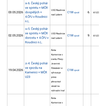
6. Český pohár
36
ve sprintu + MČR
USD Roudnice
03.05.2026
dospělých +
C1W
6.
sjezd
4/U23
nad Labem
4.ČPJ v Roudnici
n.L.
5. Český pohár
34
ve sprintu + MČR
USD Roudnice
02.05.2026
C1W
9.
sjezd
4/U23
dorostu + 4.ČPJ v
nad Labem
Roudnici n.L.
Řeka
Kamenice v
úseku Plavy -
4. Český pohár
20
Jesenné.
ve sjezdu na
Pořadatel si
19.04.2026
C1W
sjezd
Kamenici + MČR
vyhrazuje
U23
právo
přesunout
závod na
náhradní trať
Řeka
Kamenice v