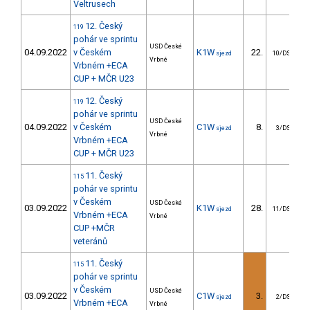
Veltrusech
12. Český
119
pohár ve sprintu
USD České
04.09.2022
v Českém
K1W
22.
sjezd
10/DS
Vrbné
Vrbném +ECA
CUP + MČR U23
12. Český
119
pohár ve sprintu
USD České
04.09.2022
v Českém
C1W
8.
sjezd
3/DS
Vrbné
Vrbném +ECA
CUP + MČR U23
11. Český
115
pohár ve sprintu
v Českém
USD České
03.09.2022
K1W
28.
sjezd
11/DS
Vrbném +ECA
Vrbné
CUP +MČR
veteránů
11. Český
115
pohár ve sprintu
v Českém
USD České
03.09.2022
C1W
3.
sjezd
2/DS
Vrbném +ECA
Vrbné