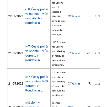
nad Labem -
start při
8. Český pohár
61
odbočce z
ve sprintu + MČR
22.05.2022
C1W
5.
hlavního
sjezd
3/DS
dospělých v
koryta Labe do
Roudnici n.L.
přívodního
ramene ke
kanálu, cí
USD Roudnice
7. Český pohár
59
nad Labem -
ve sprintu + MČR
start klasicky
21.05.2022
K1W
20.
sjezd
9/DS
dorostu v
při vstupu do
Roudnici n.L.
kanálu, cíl na
konci kanálu
USD Roudnice
7. Český pohár
59
nad Labem -
ve sprintu + MČR
start klasicky
21.05.2022
C1W
7.
sjezd
3/DS
dorostu v
při vstupu do
Roudnici n.L.
kanálu, cíl na
konci kanálu
Slalom v
50
loděnice