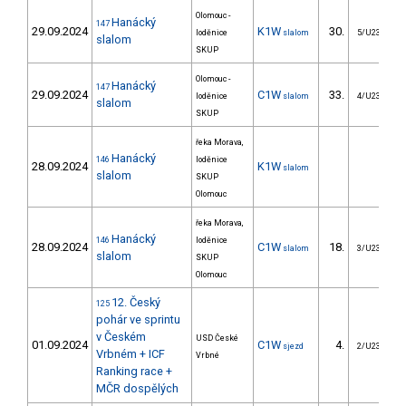
Olomouc -
Hanácký
147
29.09.2024
K1W
30.
loděnice
slalom
5/U23
slalom
SKUP
Olomouc -
Hanácký
147
29.09.2024
C1W
33.
loděnice
slalom
4/U23
slalom
SKUP
řeka Morava,
Hanácký
146
loděnice
28.09.2024
K1W
slalom
slalom
SKUP
Olomouc
řeka Morava,
Hanácký
146
loděnice
28.09.2024
C1W
18.
slalom
3/U23
slalom
SKUP
Olomouc
12. Český
125
pohár ve sprintu
v Českém
USD České
01.09.2024
C1W
4.
sjezd
2/U23
Vrbném + ICF
Vrbné
Ranking race +
MČR dospělých