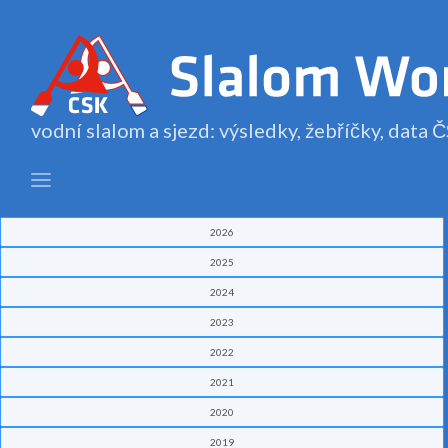
vodní slalom a sjezd: výsledky, žebříčky, data
2026
2025
2024
2023
2022
2021
2020
2019