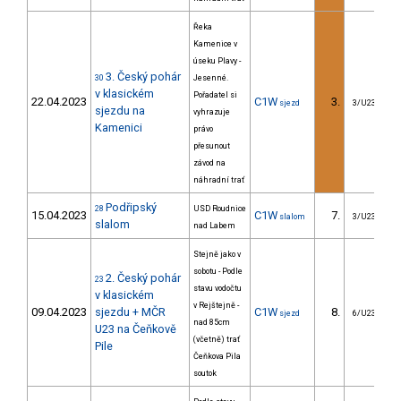
Řeka
Kamenice v
úseku Plavy -
3. Český pohár
30
Jesenné.
v klasickém
Pořadatel si
22.04.2023
C1W
3.
sjezd
3/U23
sjezdu na
vyhrazuje
Kamenici
právo
přesunout
závod na
náhradní trať
Podřipský
28
USD Roudnice
15.04.2023
C1W
7.
slalom
3/U23
slalom
nad Labem
Stejně jako v
sobotu - Podle
2. Český pohár
23
stavu vodočtu
v klasickém
v Rejštejně -
09.04.2023
sjezdu + MČR
C1W
8.
sjezd
6/U23
nad 85cm
U23 na Čeňkově
(včetně) trať
Pile
Čeňkova Pila
soutok