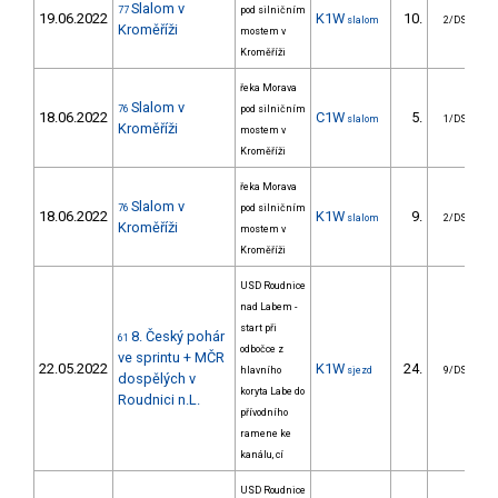
Slalom v
77
pod silničním
19.06.2022
K1W
10.
slalom
2/DS
Kroměříži
mostem v
Kroměříži
řeka Morava
Slalom v
76
pod silničním
18.06.2022
C1W
5.
slalom
1/DS
Kroměříži
mostem v
Kroměříži
řeka Morava
Slalom v
76
pod silničním
18.06.2022
K1W
9.
slalom
2/DS
Kroměříži
mostem v
Kroměříži
USD Roudnice
nad Labem -
start při
8. Český pohár
61
odbočce z
ve sprintu + MČR
22.05.2022
K1W
24.
hlavního
sjezd
9/DS
dospělých v
koryta Labe do
Roudnici n.L.
přívodního
ramene ke
kanálu, cí
USD Roudnice