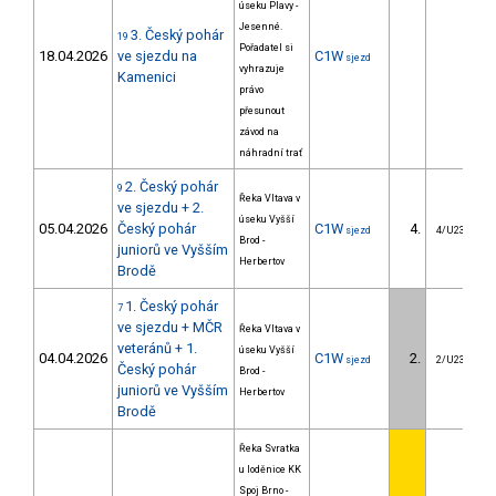
úseku Plavy -
Jesenné.
3. Český pohár
19
Pořadatel si
18.04.2026
ve sjezdu na
C1W
sjezd
vyhrazuje
Kamenici
právo
přesunout
závod na
náhradní trať
2. Český pohár
9
Řeka Vltava v
ve sjezdu + 2.
úseku Vyšší
05.04.2026
Český pohár
C1W
4.
sjezd
4/U23
Brod -
juniorů ve Vyšším
Herbertov
Brodě
1. Český pohár
7
ve sjezdu + MČR
Řeka Vltava v
veteránů + 1.
úseku Vyšší
04.04.2026
C1W
2.
sjezd
2/U23
Český pohár
Brod -
juniorů ve Vyšším
Herbertov
Brodě
Řeka Svratka
u loděnice KK
Spoj Brno -