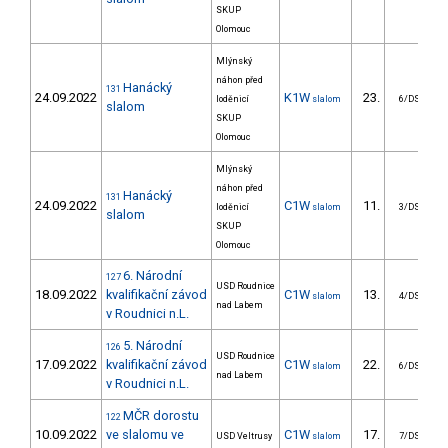
SKUP
Olomouc
Mlýnský
náhon před
Hanácký
131
24.09.2022
K1W
23.
loděnicí
slalom
6/DS
slalom
SKUP
Olomouc
Mlýnský
náhon před
Hanácký
131
24.09.2022
C1W
11.
loděnicí
slalom
3/DS
slalom
SKUP
Olomouc
6. Národní
127
USD Roudnice
18.09.2022
kvalifikační závod
C1W
13.
slalom
4/DS
nad Labem
v Roudnici n.L.
5. Národní
126
USD Roudnice
17.09.2022
kvalifikační závod
C1W
22.
slalom
6/DS
nad Labem
v Roudnici n.L.
MČR dorostu
122
10.09.2022
ve slalomu ve
C1W
17.
USD Veltrusy
slalom
7/DS