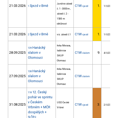
Jundrov závod
21.03.2026
Sjezd v Brně
C1W
1.
1
sjezd
1/U23
č. 1 - 3000m ,
závod č. 2 -
1500 m
obtížnost
21.03.2026
Sjezd v Brně
C1W
1.
2
viz. závod č.1
sjezd
1/U23
řeka Morava,
Hanácký
139
loděnice
28.09.2025
slalom v
C1W
9.
slalom
4/U23
SKUP
Olomouci
Olomouc
řeka Morava,
Hanácký
138
loděnice
27.09.2025
slalom v
C1W
slalom
SKUP
Olomouci
Olomouc
12. Český
118
pohár ve sprintu
v Českém
USD České
31.08.2025
C1W
3.
sjezd
2/U23
Vrbném + MČR
Vrbné
dospělých +
9.ČPJ