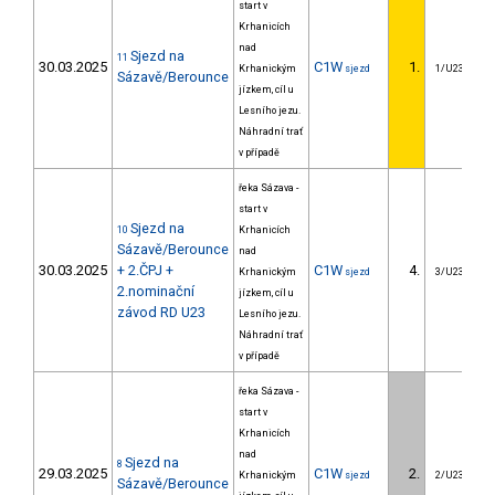
start v
Krhanicích
nad
Sjezd na
11
30.03.2025
C1W
1.
Krhanickým
sjezd
1/U23
Sázavě/Berounce
jízkem, cíl u
Lesního jezu.
Náhradní trať
v případě
řeka Sázava -
start v
Sjezd na
10
Krhanicích
Sázavě/Berounce
nad
30.03.2025
+ 2.ČPJ +
C1W
4.
Krhanickým
sjezd
3/U23
2.nominační
jízkem, cíl u
závod RD U23
Lesního jezu.
Náhradní trať
v případě
řeka Sázava -
start v
Krhanicích
nad
Sjezd na
8
29.03.2025
C1W
2.
Krhanickým
sjezd
2/U23
Sázavě/Berounce