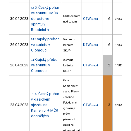
5. Český pohár
42
ve sprintu +MČR
USD Roudnice
30.04.2023
dorostu ve
C1W
6.
sjezd
3/U23
nad Labem
sprintu v
Roudnici n.L.
Krajský přebor
34
Olomouc -
26.04.2023
ve sprintu v
K1W
6.
loděnice
sjezd
1/U23
Olomouci
SKUP
Krajský přebor
34
Olomouc -
26.04.2023
ve sprintu v
C1W
2.
loděnice
sjezd
1/U23
Olomouci
SKUP
Řeka
Kamenice v
úseku Plavy -
4. Český pohár
31
Jesenné.
v klasickém
Pořadatel si
23.04.2023
sjezdu na
C1W
3.
sjezd
3/U23
vyhrazuje
Kamenici + MČR
právo
dospělých
přesunout
závod na
náhradní trať