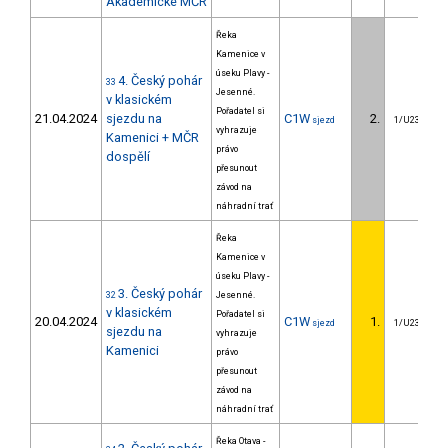
Akademické MČR
Řeka
Kamenice v
úseku Plavy -
4. Český pohár
33
Jesenné.
v klasickém
Pořadatel si
21.04.2024
sjezdu na
C1W
2.
sjezd
1/U23
vyhrazuje
Kamenici + MČR
právo
dospělí
přesunout
závod na
náhradní trať
Řeka
Kamenice v
úseku Plavy -
3. Český pohár
32
Jesenné.
v klasickém
Pořadatel si
20.04.2024
C1W
1.
sjezd
1/U23
sjezdu na
vyhrazuje
Kamenici
právo
přesunout
závod na
náhradní trať
Řeka Otava -