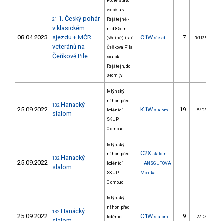
Podle stavu
vodočtu v
1. Český pohár
21
Rejštejně -
v klasickém
nad 85cm
08.04.2023
sjezdu + MČR
C1W
7.
(včetně) trať
sjezd
5/U23
veteránů na
Čeňkova Pila
Čeňkově Pile
soutok -
Rejštejn, do
84cm (v
Mlýnský
náhon před
Hanácký
132
25.09.2022
K1W
19.
loděnicí
slalom
5/DS
slalom
SKUP
Olomouc
Mlýnský
C2X
náhon před
slalom
Hanácký
132
25.09.2022
loděnicí
HANSGUTOVÁ
slalom
SKUP
Monika
Olomouc
Mlýnský
náhon před
Hanácký
132
25.09.2022
C1W
9.
loděnicí
slalom
2/DS
slalom