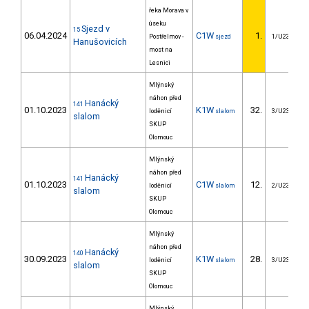
řeka Morava v
úseku
Sjezd v
15
06.04.2024
C1W
1.
Postřelmov -
sjezd
1/U23
Hanušovicích
most na
Lesnici
Mlýnský
náhon před
Hanácký
141
01.10.2023
K1W
32.
loděnicí
slalom
3/U23
slalom
SKUP
Olomouc
Mlýnský
náhon před
Hanácký
141
01.10.2023
C1W
12.
loděnicí
slalom
2/U23
slalom
SKUP
Olomouc
Mlýnský
náhon před
Hanácký
140
30.09.2023
K1W
28.
loděnicí
slalom
3/U23
slalom
SKUP
Olomouc
Mlýnský