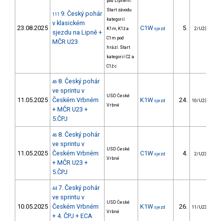
pod Lipnem.
Start závodu
9. Český pohár
111
kategorií
v klasickém
23.08.2025
C1W
5.
6
K1m, K1ž a
sjezd
2/U23
sjezdu na Lipně +
C1m pod
MČR U23
hrází. Start
kategorií C2 a
C1ž c
8. Český pohár
46
ve sprintu v
USD České
11.05.2025
Českém Vrbném
K1W
24.
sjezd
10/U23
Vrbné
+ MČR U23 +
5.ČPJ
8. Český pohár
46
ve sprintu v
USD České
11.05.2025
Českém Vrbném
C1W
4.
sjezd
2/U23
Vrbné
+ MČR U23 +
5.ČPJ
7. Český pohár
44
ve sprintu v
USD České
10.05.2025
Českém Vrbném
K1W
26.
sjezd
11/U23
Vrbné
+ 4. ČPJ + ECA