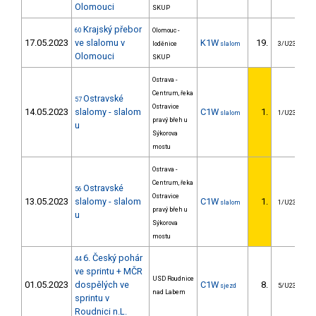
Olomouci
SKUP
Krajský přebor
60
Olomouc -
17.05.2023
ve slalomu v
K1W
19.
loděnice
slalom
3/U23
Olomouci
SKUP
Ostrava -
Centrum, řeka
Ostravské
57
Ostravice
14.05.2023
slalomy - slalom
C1W
1.
slalom
1/U23
pravý břeh u
u
Sýkorova
mostu
Ostrava -
Centrum, řeka
Ostravské
56
Ostravice
13.05.2023
slalomy - slalom
C1W
1.
slalom
1/U23
pravý břeh u
u
Sýkorova
mostu
6. Český pohár
44
ve sprintu + MČR
USD Roudnice
01.05.2023
dospělých ve
C1W
8.
sjezd
5/U23
nad Labem
sprintu v
Roudnici n.L.