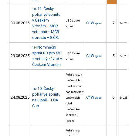
11. Český
116
pohár ve sprintu
v Českém
USD České
30.08.2025
C1W
7.
sjezd
2/U23
Vrbném + MČR
Vrbné
veteránů + MČR
dorostu + 8.ČPJ
Nominační
114
sprint RD pro MS
USD České
29.08.2025
C1W
5.
sjezd
2/U23
+ veřejný závod v
Vrbné
Českém Vrbném
Řeka Vltava v
Loučovicích.
Start závodu
10. Český
112
nad mostem v
pohár ve sprintu
24.08.2025
C1W
6.
Loučovicích
sjezd
2/U23
na Lipně + ECA
(před
Cup
Loučovickou
kaskádou).
Přesné
Řeka Vltava