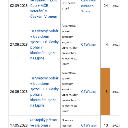
ve sprintu + ECA
C2M
sjezd
USD České
02.09.2023
Cup + MČR
24.
BUNDOVÁ
5/U23
Vrbné
veteránů v
Simona
Českém Vrbném
Řeka Vltava
Světový pohár
119
ve svém
v klasickém
původním
sjezdu + 8. Český
korytě pod
27.08.2023
C1W
4.
sjezd
3/U23
pohár v
Lipnem. Start
klasickém sjezdu
pro všechny
na Lipně
kategorie pod
jezem
Řeka Vltava
Světový pohár
118
ve svém
v klasickém
původním
sjezdu + 7. Český
korytě pod
26.08.2023
C1W
3.
sjezd
3/U23
pohár v
Lipnem. Start
klasickém sjezdu
pro všechny
na Lipně
kategorie pod
jezem
Krajský přebor
60
Olomouc -
17.05.2023
ve slalomu v
C1W
10.
loděnice
slalom
2/U23