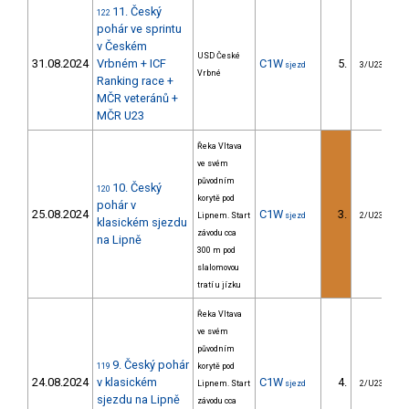
11. Český
122
pohár ve sprintu
v Českém
USD České
31.08.2024
Vrbném + ICF
C1W
5.
sjezd
3/U23
Vrbné
Ranking race +
MČR veteránů +
MČR U23
Řeka Vltava
ve svém
původním
10. Český
120
korytě pod
pohár v
25.08.2024
C1W
3.
Lipnem. Start
sjezd
2/U23
klasickém sjezdu
závodu cca
na Lipně
300 m pod
slalomovou
tratí u jízku
Řeka Vltava
ve svém
původním
9. Český pohár
119
korytě pod
24.08.2024
v klasickém
C1W
4.
Lipnem. Start
sjezd
2/U23
sjezdu na Lipně
závodu cca