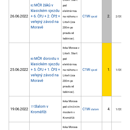
Litovli. Start:
MČR žáků v
82
pod
klasickém sjezdu
elektrárnou
26.06.2022
+ 6. ČPJ + 2. ČPž +
C1W
2.
na náhonu v
sjezd
2/DS
veřejný závod na
Litovli (cca
Moravě
200m po
proudu od
loděnice).
řeka Morava v
Litovli. Start:
MČR dorostu v
80
pod
klasickém sjezdu
elektrárnou
25.06.2022
+ 5. ČPJ + 1. ČPž +
C1W
1.
na náhonu v
sjezd
1/DS
veřejný závod na
Litovli (cca
Moravě
200m po
proudu od
loděnice).
řeka Morava
Slalom v
77
pod silničním
19.06.2022
C1W
4.
slalom
1/DS
Kroměříži
mostem v
Kroměříži
řeka Morava