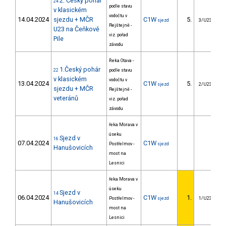
2. Český pohár
24
podle stavu
v klasickém
vodočtu v
14.04.2024
sjezdu + MČR
C1W
5.
sjezd
3/U23
Rejštejně -
U23 na Čeňkově
viz. pořad
Pile
závodu
Řeka Otava -
1.Český pohár
22
podle stavu
v klasickém
vodočtu v
13.04.2024
C1W
5.
sjezd
2/U23
sjezdu + MČR
Rejštejně -
veteránů
viz. pořad
závodu
řeka Morava v
úseku
Sjezd v
16
07.04.2024
C1W
Postřelmov -
sjezd
Hanušovicích
most na
Lesnici
řeka Morava v
úseku
Sjezd v
14
06.04.2024
C1W
1.
Postřelmov -
sjezd
1/U23
Hanušovicích
most na
Lesnici