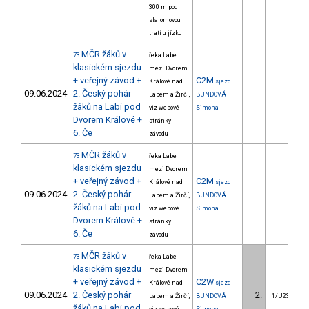
300 m pod
slalomovou
tratí u jízku
MČR žáků v
73
řeka Labe
klasickém sjezdu
mezi Dvorem
+ veřejný závod +
C2M
Králové nad
sjezd
09.06.2024
2. Český pohár
Labem a Žirčí,
BUNDOVÁ
žáků na Labi pod
viz webové
Simona
Dvorem Králové +
stránky
6. Če
závodu
MČR žáků v
73
řeka Labe
klasickém sjezdu
mezi Dvorem
+ veřejný závod +
C2M
Králové nad
sjezd
09.06.2024
2. Český pohár
Labem a Žirčí,
BUNDOVÁ
žáků na Labi pod
viz webové
Simona
Dvorem Králové +
stránky
6. Če
závodu
MČR žáků v
73
řeka Labe
klasickém sjezdu
mezi Dvorem
+ veřejný závod +
C2W
Králové nad
sjezd
09.06.2024
2. Český pohár
2.
Labem a Žirčí,
BUNDOVÁ
1/U23
žáků na Labi pod