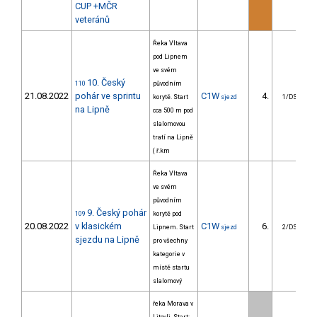
CUP +MČR
veteránů
Řeka Vltava
pod Lipnem
ve svém
10. Český
110
původním
21.08.2022
pohár ve sprintu
C1W
4.
korytě. Start
sjezd
1/DS
na Lipně
cca 500 m pod
slalomovou
tratí na Lipně
( ř.km
Řeka Vltava
ve svém
původním
9. Český pohár
109
korytě pod
20.08.2022
v klasickém
C1W
6.
Lipnem. Start
sjezd
2/DS
sjezdu na Lipně
pro všechny
kategorie v
místě startu
slalomový
řeka Morava v