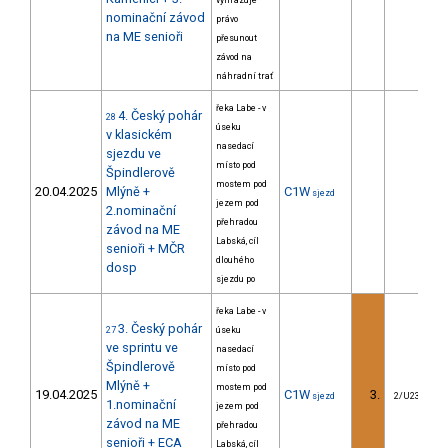
vyhrazuje
nominační závod
právo
na ME senioři
přesunout
závod na
náhradní trať
řeka Labe - v
4. Český pohár
28
úseku
v klasickém
nasedací
sjezdu ve
místo pod
Špindlerově
mostem pod
20.04.2025
Mlýně +
C1W
sjezd
jezem pod
2.nominační
přehradou
závod na ME
Labská, cíl
senioři + MČR
dlouhého
dosp
sjezdu po
řeka Labe - v
3. Český pohár
27
úseku
ve sprintu ve
nasedací
Špindlerově
místo pod
Mlýně +
mostem pod
19.04.2025
C1W
3.
sjezd
2/U23
1.nominační
jezem pod
závod na ME
přehradou
senioři + ECA
Labská, cíl