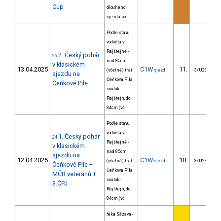
Cup
dlouhého
sjezdu po
Podle stavu
vodočtu v
Rejštejně -
2. Český pohár
26
nad 85cm
v klasickém
13.04.2025
C1W
11.
(včetně) trať
sjezd
3/U23
sjezdu na
Čeňkova Pila
Čeňkově Pile
soutok -
Rejštejn, do
84cm (vč
Podle stavu
vodočtu v
1. Český pohár
24
Rejštejně -
v klasickém
nad 85cm
sjezdu na
12.04.2025
C1W
10.
(včetně) trať
sjezd
3/U23
Čeňkově Pile +
Čeňkova Pila
MČR veteránů +
soutok -
3.ČPJ
Rejštejn, do
84cm (vč
řeka Sázava -