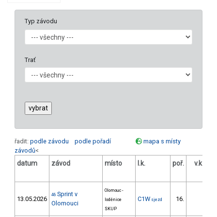
Typ závodu
Trať
řadit:
podle závodu
podle pořadí
mapa s místy
závodů
<
datum
závod
místo
l.k.
poř.
v.k.
od
Olomouc -
Sprint v
46
13.05.2026
C1W
16.
35
loděnice
sjezd
Olomouci
SKUP