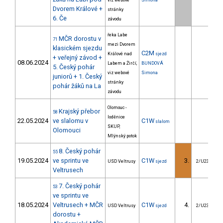
viz webové
Simona
Dvorem Králové +
stránky
6. Če
závodu
řeka Labe
MČR dorostu v
71
mezi Dvorem
klasickém sjezdu
C2M
Králové nad
sjezd
+ veřejný závod +
08.06.2024
Labem a Žirčí,
BUNDOVÁ
5. Český pohár
viz webové
Simona
juniorů + 1. Český
stránky
pohár žáků na La
závodu
Olomouc -
Krajský přebor
58
loděnice
22.05.2024
ve slalomu v
C1W
slalom
SKUP,
Olomouci
Mlýnský potok
8. Český pohár
55
19.05.2024
ve sprintu ve
C1W
3.
USD Veltrusy
sjezd
2/U23
Veltrusech
7. Český pohár
53
ve sprintu ve
18.05.2024
Veltrusech + MČR
C1W
4.
USD Veltrusy
sjezd
2/U23
dorostu +