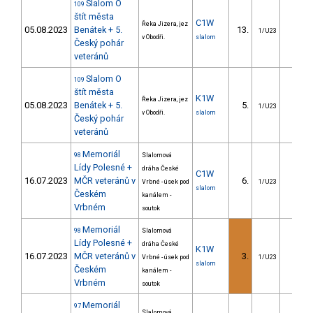
Slalom O
109
štít města
C1W
Řeka Jizera, jez
05.08.2023
Benátek + 5.
13.
21.8
1/U23
v Obodři.
slalom
Český pohár
veteránů
Slalom O
109
štít města
K1W
Řeka Jizera, jez
05.08.2023
Benátek + 5.
5.
5.2
1/U23
v Obodři.
slalom
Český pohár
veteránů
Memoriál
98
Slalomová
Lídy Polesné +
dráha České
C1W
16.07.2023
MČR veteránů v
6.
20.9
Vrbné - úsek pod
1/U23
slalom
Českém
kanálem -
Vrbném
soutok
Memoriál
98
Slalomová
Lídy Polesné +
dráha České
K1W
16.07.2023
MČR veteránů v
3.
4.2
Vrbné - úsek pod
1/U23
slalom
Českém
kanálem -
Vrbném
soutok
Memoriál
97
Slalomová