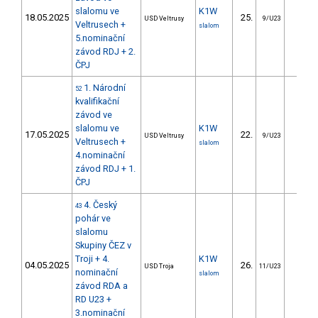
slalomu ve
K1W
18.05.2025
25.
18.3
USD Veltrusy
9/U23
Veltrusech +
slalom
5.nominační
závod RDJ + 2.
ČPJ
1. Národní
52
kvalifikační
závod ve
slalomu ve
K1W
17.05.2025
22.
19.8
USD Veltrusy
9/U23
Veltrusech +
slalom
4.nominační
závod RDJ + 1.
ČPJ
4. Český
43
pohár ve
slalomu
Skupiny ČEZ v
Troji + 4.
K1W
04.05.2025
26.
25.5
USD Troja
11/U23
nominační
slalom
závod RDA a
RD U23 +
3.nominační