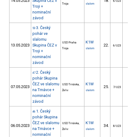
14.05.2023
Skupina ČEZ v
18.
22.8
6/U23
Troja
slalom
Troji +
nominační
závod
3. Český
53
pohár ve
slalomu
K1W
USD Praha
13.05.2023
Skupina ČEZ v
22.
21.9
6/U23
Troja
slalom
Troji +
nominační
závod
2. Český
47
pohár Skupina
ČEZ ve slalomu
K1W
USD Trnávka,
07.05.2023
25.
36.8
7/U23
na Trnávce +
Želiv
slalom
nominační
závod
1. Český
46
pohár Skupina
ČEZ ve slalomu
K1W
USD Trnávka,
06.05.2023
34.
74.2
8/U23
na Trnávce +
Želiv
slalom
nominační