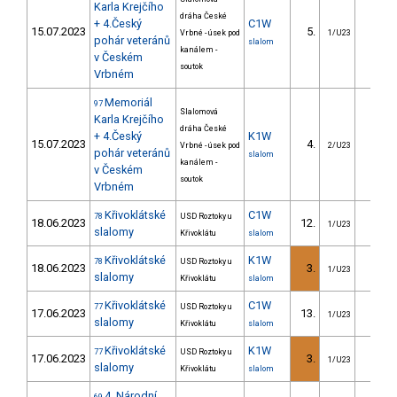
Karla Krejčího
dráha České
+ 4.Český
C1W
15.07.2023
5.
26.6
Vrbné - úsek pod
1/U23
pohár veteránů
slalom
kanálem -
v Českém
soutok
Vrbném
Memoriál
97
Slalomová
Karla Krejčího
dráha České
+ 4.Český
K1W
15.07.2023
4.
6.7
Vrbné - úsek pod
2/U23
pohár veteránů
slalom
kanálem -
v Českém
soutok
Vrbném
Křivoklátské
C1W
78
USD Roztoky u
18.06.2023
12.
30.5
1/U23
slalomy
Křivoklátu
slalom
Křivoklátské
K1W
78
USD Roztoky u
18.06.2023
3.
4.4
1/U23
slalomy
Křivoklátu
slalom
Křivoklátské
C1W
77
USD Roztoky u
17.06.2023
13.
37.7
1/U23
slalomy
Křivoklátu
slalom
Křivoklátské
K1W
77
USD Roztoky u
17.06.2023
3.
1.0
1/U23
slalomy
Křivoklátu
slalom
4. Národní