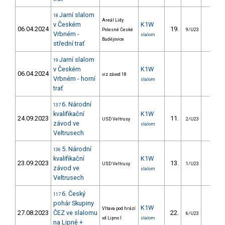
Jarní slalom
18
Areál Lídy
v Českém
K1W
06.04.2024
19.
13.3
Polesné České
9/U23
Vrbném -
slalom
Budějovice
střední trať
Jarní slalom
19
v Českém
K1W
06.04.2024
viz závod 18
Vrbném - horní
slalom
trať
6. Národní
137
kvalifikační
K1W
24.09.2023
11.
11.9
USD Veltrusy
2/U23
závod ve
slalom
Veltrusech
5. Národní
136
kvalifikační
K1W
23.09.2023
13.
16.4
USD Veltrusy
1/U23
závod ve
slalom
Veltrusech
6. Český
117
pohár Skupiny
K1W
Vltava pod hrází
27.08.2023
ČEZ ve slalomu
22.
28.1
6/U23
vd Lipno I
slalom
na Lipně +