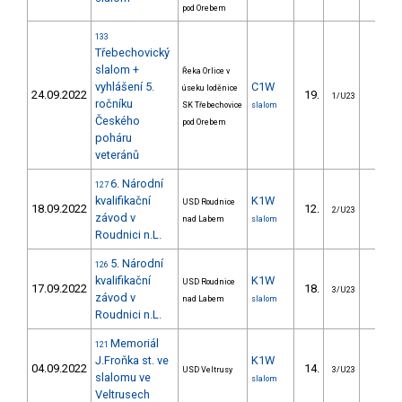
pod Orebem
133
Třebechovický
slalom +
Řeka Orlice v
vyhlášení 5.
C1W
úseku loděnice
24.09.2022
19.
28.2
1/U23
ročníku
SK Třebechovice
slalom
Českého
pod Orebem
poháru
veteránů
6. Národní
127
kvalifikační
K1W
USD Roudnice
18.09.2022
12.
10.3
2/U23
závod v
nad Labem
slalom
Roudnici n.L.
5. Národní
126
kvalifikační
K1W
USD Roudnice
17.09.2022
18.
14.0
3/U23
závod v
nad Labem
slalom
Roudnici n.L.
Memoriál
121
J.Froňka st. ve
K1W
04.09.2022
14.
14.1
USD Veltrusy
3/U23
slalomu ve
slalom
Veltrusech