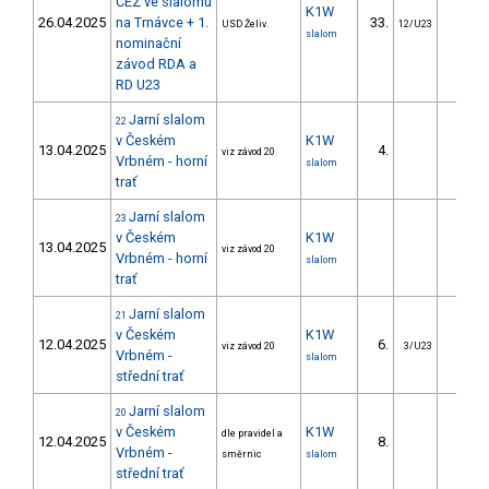
ČEZ ve slalomu
K1W
26.04.2025
na Trnávce + 1.
33.
35.4
USD Želiv.
12/U23
slalom
nominační
závod RDA a
RD U23
Jarní slalom
22
v Českém
K1W
13.04.2025
4.
4.1
viz závod 20
Vrbném - horní
slalom
trať
Jarní slalom
23
v Českém
K1W
13.04.2025
viz závod 20
Vrbném - horní
slalom
trať
Jarní slalom
21
v Českém
K1W
12.04.2025
6.
10.6
viz závod 20
3/U23
Vrbném -
slalom
střední trať
Jarní slalom
20
v Českém
K1W
dle pravidel a
12.04.2025
8.
13.5
Vrbném -
směrnic
slalom
střední trať