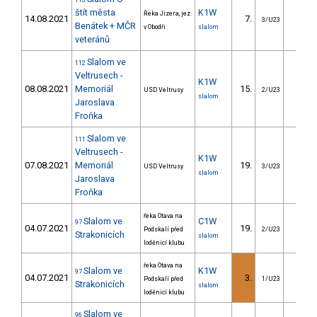
113
štít města
K1W
Řeka Jizera, jez
14.08.2021
7.
4.1
3/U23
Benátek + MČR
v Obodři
slalom
veteránů
Slalom ve
112
Veltrusech -
K1W
08.08.2021
Memoriál
15.
11.9
USD Veltrusy
2/U23
slalom
Jaroslava
Froňka
Slalom ve
111
Veltrusech -
K1W
07.08.2021
Memoriál
19.
8.4
USD Veltrusy
3/U23
slalom
Jaroslava
Froňka
řeka Otava na
Slalom ve
C1W
97
04.07.2021
19.
29.1
Podskalí před
2/U23
Strakonicích
slalom
loděnicí klubu
řeka Otava na
Slalom ve
K1W
97
04.07.2021
3.
1.4
Podskalí před
1/U23
Strakonicích
slalom
loděnicí klubu
Slalom ve
96