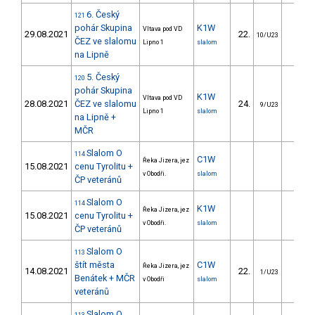
6. Český
121
pohár Skupina
K1W
Vltava pod VD
29.08.2021
22.
44.2
10/U23
ČEZ ve slalomu
Lipno 1
slalom
na Lipně
5. Český
120
pohár Skupina
K1W
Vltava pod VD
28.08.2021
ČEZ ve slalomu
24.
87.6
9/U23
Lipno 1
slalom
na Lipně +
MČR
Slalom O
114
C1W
Řeka Jizera, jez
15.08.2021
cenu Tyrolitu +
v Obodři.
slalom
ČP veteránů
Slalom O
114
K1W
Řeka Jizera, jez
15.08.2021
cenu Tyrolitu +
v Obodři.
slalom
ČP veteránů
Slalom O
113
štít města
C1W
Řeka Jizera, jez
14.08.2021
22.
23.9
1/U23
Benátek + MČR
v Obodři
slalom
veteránů
Slalom O