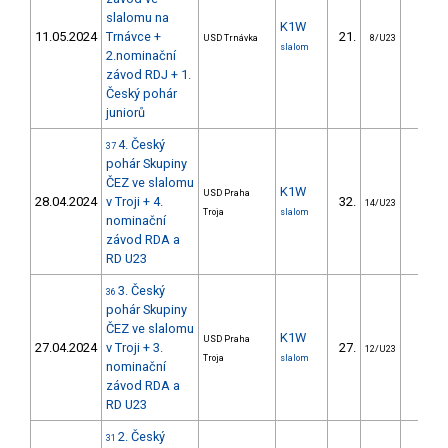
slalomu na
K1W
11.05.2024
Trnávce +
21.
18.1
USD Trnávka
8/U23
slalom
2.nominační
závod RDJ + 1.
Český pohár
juniorů
4. Český
37
pohár Skupiny
ČEZ ve slalomu
K1W
USD Praha
28.04.2024
v Troji + 4.
32.
28.2
14/U23
Troja
slalom
nominační
závod RDA a
RD U23
3. Český
36
pohár Skupiny
ČEZ ve slalomu
K1W
USD Praha
27.04.2024
v Troji + 3.
27.
21.9
12/U23
Troja
slalom
nominační
závod RDA a
RD U23
2. Český
31