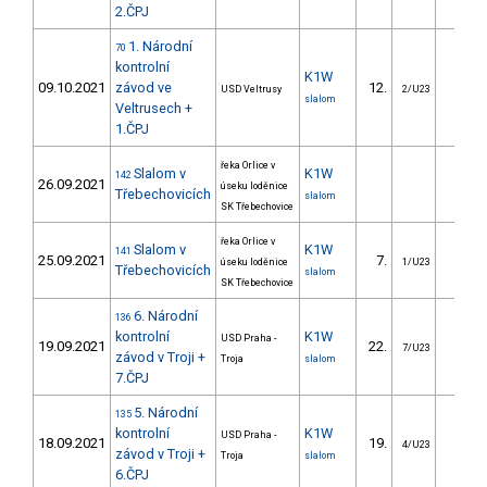
2.ČPJ
1. Národní
70
kontrolní
K1W
09.10.2021
závod ve
12.
6.1
USD Veltrusy
2/U23
slalom
Veltrusech +
1.ČPJ
řeka Orlice v
Slalom v
K1W
142
26.09.2021
úseku loděnice
Třebechovicích
slalom
SK Třebechovice
řeka Orlice v
Slalom v
K1W
141
25.09.2021
7.
6.3
úseku loděnice
1/U23
Třebechovicích
slalom
SK Třebechovice
6. Národní
136
kontrolní
K1W
USD Praha -
19.09.2021
22.
14.7
7/U23
závod v Troji +
Troja
slalom
7.ČPJ
5. Národní
135
kontrolní
K1W
USD Praha -
18.09.2021
19.
20.6
4/U23
závod v Troji +
Troja
slalom
6.ČPJ