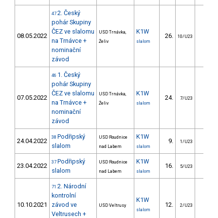
2. Český
47
pohár Skupiny
ČEZ ve slalomu
K1W
USD Trnávka,
08.05.2022
26.
52.4
10/U23
na Trnávce +
Želiv
slalom
nominační
závod
1. Český
46
pohár Skupiny
ČEZ ve slalomu
K1W
USD Trnávka,
07.05.2022
24.
26.0
7/U23
na Trnávce +
Želiv
slalom
nominační
závod
Podřipský
K1W
38
USD Roudnice
24.04.2022
9.
17.3
1/U23
slalom
nad Labem
slalom
Podřipský
K1W
37
USD Roudnice
23.04.2022
16.
21.0
5/U23
slalom
nad Labem
slalom
2. Národní
71
kontrolní
K1W
10.10.2021
závod ve
12.
9.9
USD Veltrusy
2/U23
slalom
Veltrusech +