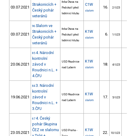
řeka Otava na
Strakonicích +
C1W
03.07.2021
16.
40.0
Podskalí před
2/U23
Český pohár
slalom
loděnicí klubu
veteránů
Slalom ve
96
řeka Otava na
Strakonicích +
K1W
03.07.2021
6.
5.9
Podskalí před
1/U23
Český pohár
slalom
loděnicí klubu
veteránů
4. Národní
85
kontrolní
K1W
USD Roudnice
20.06.2021
závod v
18.
10.2
4/U23
nad Labem
slalom
Roudnici n.L. +
4.ČPJ
3. Národní
84
kontrolní
K1W
USD Roudnice
19.06.2021
závod v
17.
8.7
5/U23
nad Labem
slalom
Roudnici n.L. +
3.ČPJ
4. Český
67
pohár Skupina
ČEZ ve slalomu
K1W
USD Praha -
23.05.2021
22.
30.4
10/U23
v Tróji +