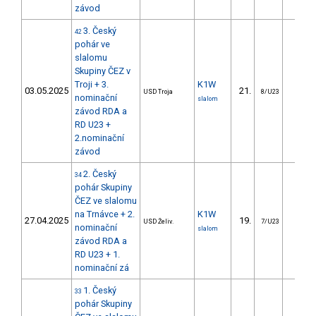
závod
3. Český
42
pohár ve
slalomu
Skupiny ČEZ v
Troji + 3.
K1W
03.05.2025
21.
17.4
USD Troja
8/U23
nominační
slalom
závod RDA a
RD U23 +
2.nominační
závod
2. Český
34
pohár Skupiny
ČEZ ve slalomu
na Trnávce + 2.
K1W
27.04.2025
19.
25.3
USD Želiv.
7/U23
nominační
slalom
závod RDA a
RD U23 + 1.
nominační zá
1. Český
33
pohár Skupiny