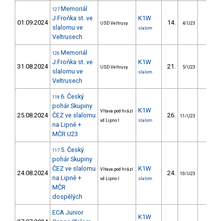
Memoriál
127
J.Froňka st. ve
K1W
01.09.2024
14.
12.2
USD Veltrusy
4/U23
slalomu ve
slalom
Veltrusech
Memoriál
126
J.Froňka st. ve
K1W
31.08.2024
21.
20.4
USD Veltrusy
5/U23
slalomu ve
slalom
Veltrusech
6. Český
118
pohár Skupiny
K1W
Vltava pod hrází
25.08.2024
ČEZ ve slalomu
26.
36.7
11/U23
vd Lipno I
slalom
na Lipně +
MČR U23
5. Český
117
pohár Skupiny
ČEZ ve slalomu
K1W
Vltava pod hrází
24.08.2024
24.
17.6
10/U23
na Lipně +
vd Lipno I
slalom
MČR
dospělých
ECA Junior
K1W