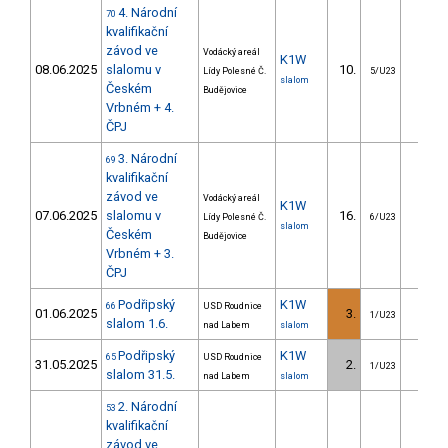
4. Národní
70
kvalifikační
závod ve
Vodácký areál
K1W
08.06.2025
slalomu v
10.
14.5
Lídy Polesné Č.
5/U23
slalom
Českém
Budějovice
Vrbném + 4.
ČPJ
3. Národní
69
kvalifikační
závod ve
Vodácký areál
K1W
07.06.2025
slalomu v
16.
10.5
Lídy Polesné Č.
6/U23
slalom
Českém
Budějovice
Vrbném + 3.
ČPJ
Podřipský
K1W
66
USD Roudnice
01.06.2025
3.
7.2
1/U23
slalom 1.6.
nad Labem
slalom
Podřipský
K1W
65
USD Roudnice
31.05.2025
2.
2.3
1/U23
slalom 31.5.
nad Labem
slalom
2. Národní
53
kvalifikační
závod ve