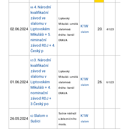
4. Národní
66
kvalifikační
závod ve
Liptovský
slalomu v
Mikuláš - umělá
K1W
02.06.2024
Liptovském
20.
22.9
slalomová
4/U23
slalom
Mikuláši + 5.
dráha - kanál
niminační
ORAVA
závod RDJ + 4.
Český p
3. Národní
65
kvalifikační
závod ve
Liptovský
slalomu v
Mikuláš - umělá
K1W
01.06.2024
Liptovském
26.
19.7
slalomová
6/U23
slalom
Mikuláši + 4.
dráha - kanál
nominační
ORAVA
závod RDJ +
3.Český po
Sušice nádraží
Slalom v
K1W
62
26.05.2024
u železničního
Sušici
slalom
mostu.