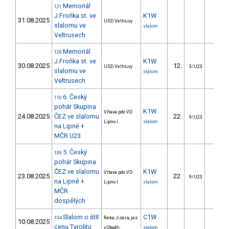
Memoriál
121
J.Froňka st. ve
K1W
31.08.2025
USD Veltrusy
slalomu ve
slalom
Veltrusech
Memoriál
120
J.Froňka st. ve
K1W
30.08.2025
12.
12.5
USD Veltrusy
3/U23
slalomu ve
slalom
Veltrusech
6. Český
110
pohár Skupina
K1W
Vltava pdo VD
24.08.2025
ČEZ ve slalomu
22.
26.5
9/U23
Lipno I.
slalom
na Lipně +
MČR U23
5. Český
109
pohár Skupina
ČEZ ve slalomu
K1W
Vltava pdo VD
23.08.2025
22.
32.0
9/U23
na Lipně +
Lipno I.
slalom
MČR
dospělých
Slalom o štít
C1W
104
Řeka Jizera, jez
10.08.2025
cenu Tyrolitu
v Obodři.
slalom