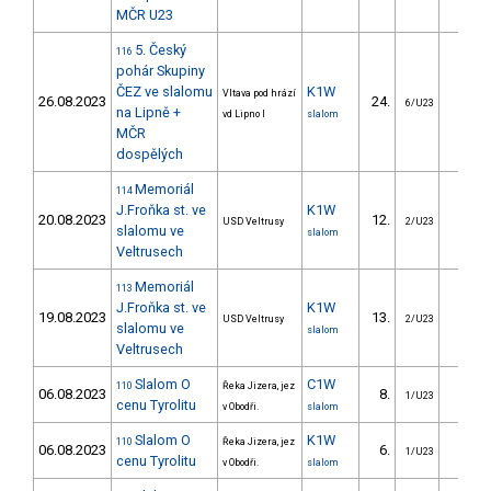
MČR U23
5. Český
116
pohár Skupiny
ČEZ ve slalomu
K1W
Vltava pod hrází
26.08.2023
24.
20.6
6/U23
na Lipně +
vd Lipno I
slalom
MČR
dospělých
Memoriál
114
J.Froňka st. ve
K1W
20.08.2023
12.
13.8
USD Veltrusy
2/U23
slalomu ve
slalom
Veltrusech
Memoriál
113
J.Froňka st. ve
K1W
19.08.2023
13.
13.0
USD Veltrusy
2/U23
slalomu ve
slalom
Veltrusech
Slalom O
C1W
110
Řeka Jizera, jez
06.08.2023
8.
18.4
1/U23
cenu Tyrolitu
v Obodři.
slalom
Slalom O
K1W
110
Řeka Jizera, jez
06.08.2023
6.
4.5
1/U23
cenu Tyrolitu
v Obodři.
slalom