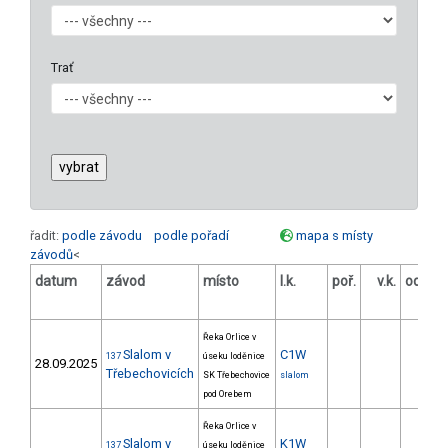
Trať
řadit:
podle závodu
podle pořadí
mapa s místy
závodů
<
datum
závod
místo
l.k.
poř.
v.k.
odstu
[s
Řeka Orlice v
Slalom v
C1W
137
úseku loděnice
28.09.2025
Třebechovicích
SK Třebechovice
slalom
pod Orebem
Řeka Orlice v
Slalom v
K1W
137
úseku loděnice