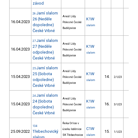
závod
Jarní slalom
26
Areál Lídy
26 (Neděle
K1W
16.04.2023
Polesné České
dopoledne)
slalom
Budějovice
České Vrbné
Jarní slalom
27
Areál Lídy
27 (Neděle
K1W
16.04.2023
Polesné České
odpoledne)
slalom
Budějovice
České Vrbné
Jarní slalom
25
Areál Lídy
25 (Sobota
K1W
15.04.2023
14.
15.6
Polesné České
2/U23
odpoledne)
slalom
Budějovice
České Vrbné
Jarní slalom
24
Areál Lídy
24 (Sobota
K1W
15.04.2023
16.
16.7
Polesné České
3/U23
dopoledne)
slalom
Budějovice
České Vrbné
Řeka Orlice v
134
C1W
úseku loděnice
25.09.2022
Třebechovický
15.
24.6
1/U23
SK Třebechovice
slalom
slalom