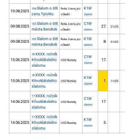
Slalom o štít
K1W
104
Řeka Jizera, jez
10.08.2025
cenu Tyrolitu
v Obodři.
slalom
Slalom o štít
C1W
103
Řeka Jizera, jez
09.08.2025
27.
24.4
2/U23
města Benátek
v Obodři
slalom
Slalom o štít
K1W
103
Řeka Jizera, jez
09.08.2025
8.
13.2
3/U23
města Benátek
v Obodři
slalom
XXXX. ročník
78
C1W
15.06.2025
Křivoklátského
17.
22.1
USD Roztoky
slalom
slalomu
XXXX. ročník
78
K1W
15.06.2025
Křivoklátského
1.
USD Roztoky
1/U23
slalom
slalomu
XXXX. ročník
77
C1W
14.06.2025
Křivoklátského
17.
24.0
USD Roztoky
slalom
slalomu
XXXX. ročník
77
K1W
14.06.2025
Křivoklátského
5.
7.5
USD Roztoky
slalom
slalomu