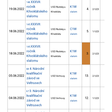
XXXVII.
146
ročník
K1W
USD Roztoky u
19.06.2022
4.
11.0
2/U23
Křivoklátského
Křivoklátu
slalom
slalomu
XXXVII.
145
ročník
C1W
USD Roztoky u
18.06.2022
5.
18.5
1/U23
Křivoklátského
Křivoklátu
slalom
slalomu
XXXVII.
145
ročník
K1W
USD Roztoky u
18.06.2022
3.
4.2
2/U23
Křivoklátského
Křivoklátu
slalom
slalomu
4. Národní
68
kvalifikační
K1W
05.06.2022
13.
9.6
USD Veltrusy
2/U23
závod ve
slalom
Veltrusech
3. Národní
67
kvalifikační
K1W
04.06.2022
12.
12.2
USD Veltrusy
1/U23
závod ve
slalom
Veltrusech