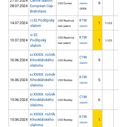
27.07.2024
Canoe Slalom
9.
56.5
USD Čunovo
slalom
28.07.2024
European Cup -
-OPEN
Bratislava
32.Podřipský
K1W
25
USD Roudnice
14.07.2024
1.
1/U23
slalom
nad Labem
slalom
32.
26
K1W
USD Roudnice
13.07.2024
Podřipský
1.
1/U23
nad Labem
slalom
slalom
XXXIX. ročník
84
C1W
16.06.2024
Křivoklátského
9.
30.6
USD Roztoky
slalom
slalomu
XXXIX. ročník
84
K1W
16.06.2024
Křivoklátského
5.
11.9
USD Roztoky
slalom
slalomu
XXXIX. ročník
83
C1W
15.06.2024
Křivoklátského
6.
15.0
USD Roztoky
slalom
slalomu
XXXIX. ročník
83
K1W
15.06.2024
Křivoklátského
1.
USD Roztoky
slalom
slalomu