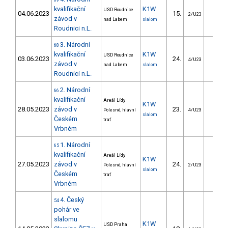
69
kvalifikační
K1W
USD Roudnice
04.06.2023
15.
15.0
2/U23
závod v
nad Labem
slalom
Roudnici n.L.
3. Národní
68
kvalifikační
K1W
USD Roudnice
03.06.2023
24.
13.1
4/U23
závod v
nad Labem
slalom
Roudnici n.L.
2. Národní
66
kvalifikační
Areál Lídy
K1W
28.05.2023
závod v
23.
21.2
Polesné, hlavní
4/U23
slalom
Českém
trať
Vrbném
1. Národní
65
kvalifikační
Areál Lídy
K1W
27.05.2023
závod v
24.
24.0
Polesné, hlavní
2/U23
slalom
Českém
trať
Vrbném
4. Český
54
pohár ve
slalomu
K1W
USD Praha