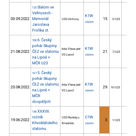
Slalom ve
120
Veltrusech -
K1W
03.09.2022
Memoriál
15.
23.1
USD Veltrusy
3/U23
slalom
Jaroslava
Froňka st.
6. Český
108
pohár Skupiny
K1W
řeka Vltava pod
21.08.2022
ČEZ ve slalomu
21.
25.3
7/U23
VD Lipno1
slalom
na Lipně +
MČR U23
5. Český
107
pohár Skupiny
ČEZ ve slalomu
K1W
řeka Vltava pod
20.08.2022
29.
72.8
10/U23
na Lipně +
VD Lipno1
slalom
MČR
dospělých
XXXVII.
146
ročník
C1W
USD Roztoky u
19.06.2022
3.
20.0
1/U23
Křivoklátského
Křivoklátu
slalom
slalomu