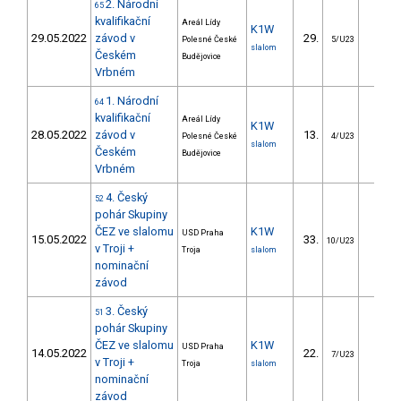
2. Národní
65
kvalifikační
Areál Lídy
K1W
29.05.2022
závod v
29.
23.0
Polesné České
5/U23
slalom
Českém
Budějovice
Vrbném
1. Národní
64
kvalifikační
Areál Lídy
K1W
28.05.2022
závod v
13.
14.1
Polesné České
4/U23
slalom
Českém
Budějovice
Vrbném
4. Český
52
pohár Skupiny
ČEZ ve slalomu
K1W
USD Praha
15.05.2022
33.
37.5
10/U23
v Troji +
Troja
slalom
nominační
závod
3. Český
51
pohár Skupiny
ČEZ ve slalomu
K1W
USD Praha
14.05.2022
22.
20.2
7/U23
v Troji +
Troja
slalom
nominační
závod