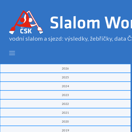
vodní slalom a sjezd: výsledky, žebříčky, data
2026
2025
2024
2023
2022
2021
2020
2019