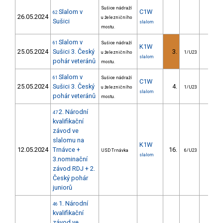
Sušice nádraží
Slalom v
C1W
62
26.05.2024
u železničního
Sušici
slalom
mostu.
Slalom v
61
Sušice nádraží
K1W
25.05.2024
Sušici 3. Český
3.
1.1
u železničního
1/U23
slalom
pohár veteránů
mostu.
Slalom v
61
Sušice nádraží
C1W
25.05.2024
Sušici 3. Český
4.
7.0
u železničního
1/U23
slalom
pohár veteránů
mostu.
2. Národní
47
kvalifikační
závod ve
slalomu na
K1W
12.05.2024
Trnávce +
16.
14.7
USD Trnávka
6/U23
slalom
3.nominační
závod RDJ + 2.
Český pohár
juniorů
1. Národní
46
kvalifikační
závod ve