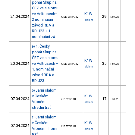
pohár Skupina
ČEZ ve slalomu
ve Veltrusech+
K1W
21.04.2024
29.
23.8
USD Veltrusy
12/U23
2 nominační
slalom
závod RDA a
RD U23 + 1
nominační zá
1. Český
30
pohár Skupina
ČEZ ve slalomu
K1W
20.04.2024
ve Veltrusech +
35.
26.0
USD Veltrusy
15/U23
slalom
1. nominační
závod RDA a
RD U23
Jarní slalom
20
v Českém
K1W
07.04.2024
17.
17.8
viz závod 18
7/U23
Vrbném -
slalom
střední trať
Jarní slalom
21
v Českém
K1W
07.04.2024
viz závod 18
Vrbném - horní
slalom
trať