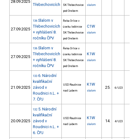
28.09.2025
Třebechovicích
SK Třebechovice
slalom
pod Orebem
Slalom v
136
Řeka Orlice v
Třebechovicích
C1W
úseku loděnice
27.09.2025
+ vyhlášení 8.
SK Třebechovice
slalom
ročníku ČPV
pod Orebem
Slalom v
136
Řeka Orlice v
Třebechovicích
K1W
úseku loděnice
27.09.2025
+ vyhlášení 8.
SK Třebechovice
slalom
ročníku ČPV
pod Orebem
6. Národní
133
kvalifikační
K1W
USD Roudnice
21.09.2025
závod v
25.
23.5
6/U23
nad Labem
slalom
Roudnici n.L. +
7. ČPJ
5. Národní
132
kvalifikační
K1W
USD Roudnice
20.09.2025
závod v
14.
15.1
4/U23
nad Labem
slalom
Roudnici n.L. +
6. ČPJ