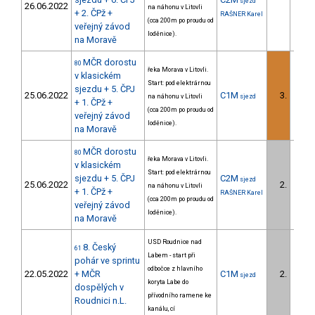
sjezd
26.06.2022
na náhonu v Litovli
+ 2. ČPž +
RAŠNER Karel
(cca 200m po proudu od
veřejný závod
loděnice).
na Moravě
MČR dorostu
80
řeka Morava v Litovli.
v klasickém
Start: pod elektrárnou
sjezdu + 5. ČPJ
25.06.2022
C1M
3.
na náhonu v Litovli
sjezd
3/DS
+ 1. ČPž +
(cca 200m po proudu od
veřejný závod
loděnice).
na Moravě
MČR dorostu
80
řeka Morava v Litovli.
v klasickém
Start: pod elektrárnou
sjezdu + 5. ČPJ
C2M
sjezd
25.06.2022
2.
na náhonu v Litovli
2/DS
+ 1. ČPž +
RAŠNER Karel
(cca 200m po proudu od
veřejný závod
loděnice).
na Moravě
USD Roudnice nad
8. Český
61
Labem - start při
pohár ve sprintu
odbočce z hlavního
22.05.2022
+ MČR
C1M
2.
sjezd
1/DS
koryta Labe do
dospělých v
přívodního ramene ke
Roudnici n.L.
kanálu, cí