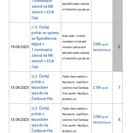
1.nominační
pod přehradou Labská,
závod na ME
cíl dlouhého sjezdu po
senioři + ECA
Cup
3. Český
27
pohár ve sprintu
řeka Labe - v úseku
ve Špindlerově
nasedací místo pod
Mlýně +
C2M
sjezd
19.04.2025
2.
mostem pod jezem
2/U23
1.nominační
RAŠNER Karel
pod přehradou Labská,
závod na ME
cíl dlouhého sjezdu po
senioři + ECA
Cup
2. Český
26
Podle stavu vodočtu v
pohár v
Rejštejně - nad 85cm
13.04.2025
klasickém
C1M
7.
(včetně) trať Čeňkova
sjezd
4/U23
sjezdu na
Pila soutok - Rejštejn,
Čeňkově Pile
do 84cm (vč
2. Český
26
Podle stavu vodočtu v
pohár v
Rejštejně - nad 85cm
C2M
sjezd
13.04.2025
klasickém
5.
(včetně) trať Čeňkova
3/U23
RAŠNER Karel
sjezdu na
Pila soutok - Rejštejn,
Čeňkově Pile
do 84cm (vč