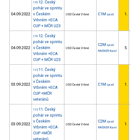
12. Český
119
pohár ve sprintu
04.09.2022
v Českém
C1M
1.
USD České Vrbné
sjezd
1/DS
Vrbném +ECA
CUP + MČR U23
12. Český
119
pohár ve sprintu
C2M
sjezd
04.09.2022
v Českém
5.
USD České Vrbné
3/DS
RAŠNER Karel
Vrbném +ECA
CUP + MČR U23
11. Český
115
pohár ve sprintu
v Českém
03.09.2022
C1M
1.
USD České Vrbné
sjezd
1/DS
Vrbném +ECA
CUP +MČR
veteránů
11. Český
115
pohár ve sprintu
v Českém
C2M
sjezd
03.09.2022
1.
USD České Vrbné
1/DS
Vrbném +ECA
RAŠNER Karel
CUP +MČR
veteránů