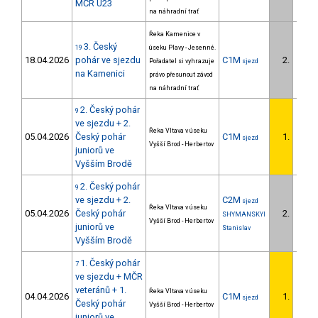
MČR U23
na náhradní trať
Řeka Kamenice v
3. Český
19
úseku Plavy - Jesenné.
18.04.2026
pohár ve sjezdu
C1M
2.
Pořadatel si vyhrazuje
sjezd
1/U23
na Kamenici
právo přesunout závod
na náhradní trať
2. Český pohár
9
ve sjezdu + 2.
Řeka Vltava v úseku
05.04.2026
Český pohár
C1M
1.
sjezd
1/U23
Vyšší Brod - Herbertov
juniorů ve
Vyšším Brodě
2. Český pohár
9
ve sjezdu + 2.
C2M
sjezd
Řeka Vltava v úseku
05.04.2026
Český pohár
2.
SHYMANSKYI
Vyšší Brod - Herbertov
juniorů ve
Stanislav
Vyšším Brodě
1. Český pohár
7
ve sjezdu + MČR
veteránů + 1.
Řeka Vltava v úseku
04.04.2026
C1M
1.
sjezd
1/U23
Český pohár
Vyšší Brod - Herbertov
juniorů ve