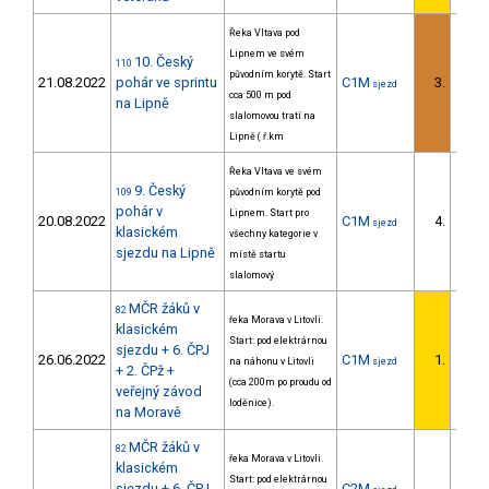
Řeka Vltava pod
Lipnem ve svém
10. Český
110
původním korytě. Start
21.08.2022
pohár ve sprintu
C1M
3.
sjezd
1/DS
cca 500 m pod
na Lipně
slalomovou tratí na
Lipně ( ř.km
Řeka Vltava ve svém
9. Český
109
původním korytě pod
pohár v
Lipnem. Start pro
20.08.2022
C1M
4.
sjezd
1/DS
klasickém
všechny kategorie v
sjezdu na Lipně
místě startu
slalomový
MČR žáků v
82
řeka Morava v Litovli.
klasickém
Start: pod elektrárnou
sjezdu + 6. ČPJ
26.06.2022
C1M
1.
na náhonu v Litovli
sjezd
1/DS
+ 2. ČPž +
(cca 200m po proudu od
veřejný závod
loděnice).
na Moravě
MČR žáků v
82
řeka Morava v Litovli.
klasickém
Start: pod elektrárnou
sjezdu + 6. ČPJ
C2M