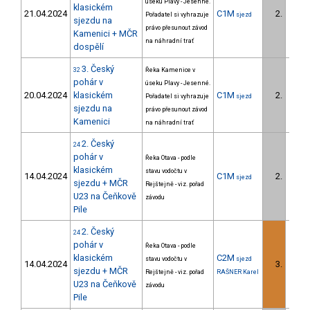
úseku Plavy - Jesenné.
klasickém
21.04.2024
C1M
2.
Pořadatel si vyhrazuje
sjezd
1/U23
sjezdu na
právo přesunout závod
Kamenici + MČR
na náhradní trať
dospělí
3. Český
32
Řeka Kamenice v
pohár v
úseku Plavy - Jesenné.
20.04.2024
klasickém
C1M
2.
Pořadatel si vyhrazuje
sjezd
1/U23
sjezdu na
právo přesunout závod
Kamenici
na náhradní trať
2. Český
24
pohár v
Řeka Otava - podle
klasickém
stavu vodočtu v
14.04.2024
C1M
2.
sjezd
1/U23
sjezdu + MČR
Rejštejně - viz. pořad
U23 na Čeňkově
závodu
Pile
2. Český
24
pohár v
Řeka Otava - podle
klasickém
C2M
stavu vodočtu v
sjezd
14.04.2024
3.
2/U23
sjezdu + MČR
Rejštejně - viz. pořad
RAŠNER Karel
U23 na Čeňkově
závodu
Pile