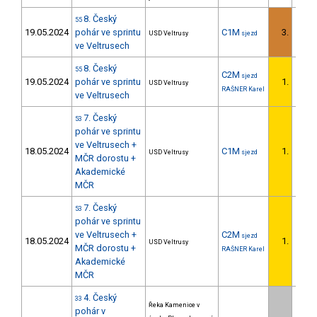
8. Český
55
19.05.2024
pohár ve sprintu
C1M
3.
USD Veltrusy
sjezd
2/U23
ve Veltrusech
8. Český
55
C2M
sjezd
19.05.2024
pohár ve sprintu
1.
USD Veltrusy
1/U23
RAŠNER Karel
ve Veltrusech
7. Český
53
pohár ve sprintu
ve Veltrusech +
18.05.2024
C1M
1.
USD Veltrusy
sjezd
1/U23
MČR dorostu +
Akademické
MČR
7. Český
53
pohár ve sprintu
ve Veltrusech +
C2M
sjezd
18.05.2024
1.
USD Veltrusy
1/U23
MČR dorostu +
RAŠNER Karel
Akademické
MČR
4. Český
33
Řeka Kamenice v
pohár v