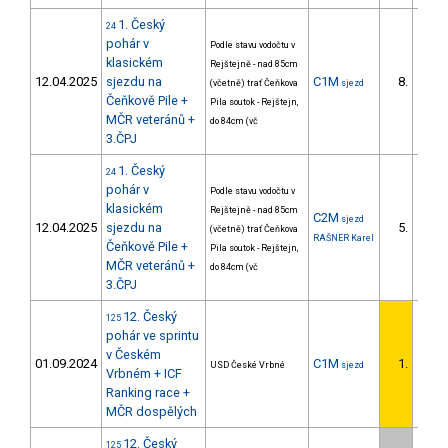
1. Český
24
pohár v
Podle stavu vodočtu v
klasickém
Rejštejně - nad 85cm
12.04.2025
sjezdu na
C1M
8.
(včetně) trať Čeňkova
sjezd
4/U23
Čeňkově Pile +
Pila soutok - Rejštejn,
MČR veteránů +
do 84cm (vč
3.ČPJ
1. Český
24
pohár v
Podle stavu vodočtu v
klasickém
Rejštejně - nad 85cm
C2M
sjezd
12.04.2025
sjezdu na
5.
(včetně) trať Čeňkova
3/U23
RAŠNER Karel
Čeňkově Pile +
Pila soutok - Rejštejn,
MČR veteránů +
do 84cm (vč
3.ČPJ
12. Český
125
pohár ve sprintu
v Českém
01.09.2024
C1M
1.
USD České Vrbné
sjezd
1/U23
Vrbném + ICF
Ranking race +
MČR dospělých
12. Český
125