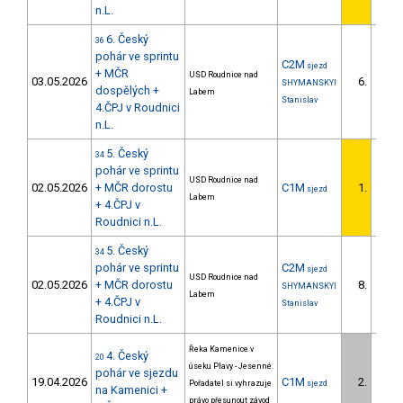
n.L.
6. Český
36
pohár ve sprintu
C2M
sjezd
+ MČR
USD Roudnice nad
03.05.2026
6.
SHYMANSKYI
dospělých +
Labem
Stanislav
4.ČPJ v Roudnici
n.L.
5. Český
34
pohár ve sprintu
USD Roudnice nad
02.05.2026
+ MČR dorostu
C1M
1.
sjezd
1/U23
Labem
+ 4.ČPJ v
Roudnici n.L.
5. Český
34
pohár ve sprintu
C2M
sjezd
USD Roudnice nad
02.05.2026
+ MČR dorostu
8.
SHYMANSKYI
Labem
+ 4.ČPJ v
Stanislav
Roudnici n.L.
Řeka Kamenice v
4. Český
20
úseku Plavy - Jesenné.
pohár ve sjezdu
19.04.2026
C1M
2.
Pořadatel si vyhrazuje
sjezd
1/U23
na Kamenici +
právo přesunout závod