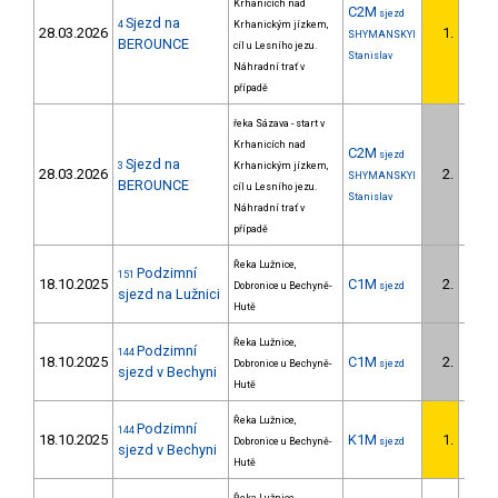
Krhanicích nad
C2M
sjezd
Sjezd na
4
Krhanickým jízkem,
28.03.2026
1.
SHYMANSKYI
BEROUNCE
cíl u Lesního jezu.
Stanislav
Náhradní trať v
případě
řeka Sázava - start v
Krhanicích nad
C2M
sjezd
Sjezd na
3
Krhanickým jízkem,
28.03.2026
2.
SHYMANSKYI
BEROUNCE
cíl u Lesního jezu.
Stanislav
Náhradní trať v
případě
Řeka Lužnice,
Podzimní
151
18.10.2025
C1M
2.
Dobronice u Bechyně-
sjezd
1/U23
sjezd na Lužnici
Hutě
Řeka Lužnice,
Podzimní
144
18.10.2025
C1M
2.
Dobronice u Bechyně-
sjezd
1/U23
sjezd v Bechyni
Hutě
Řeka Lužnice,
Podzimní
144
18.10.2025
K1M
1.
Dobronice u Bechyně-
sjezd
1/U23
sjezd v Bechyni
Hutě