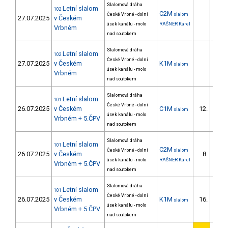
Slalomová dráha
Letní slalom
102
C2M
České Vrbné - dolní
slalom
27.07.2025
v Českém
úsek kanálu - molo
RAŠNER Karel
Vrbném
nad soutokem
Slalomová dráha
Letní slalom
102
České Vrbné - dolní
27.07.2025
v Českém
K1M
slalom
úsek kanálu - molo
Vrbném
nad soutokem
Slalomová dráha
Letní slalom
101
České Vrbné - dolní
26.07.2025
v Českém
C1M
12.
slalom
úsek kanálu - molo
Vrbném + 5.ČPV
nad soutokem
Slalomová dráha
Letní slalom
101
C2M
České Vrbné - dolní
slalom
26.07.2025
v Českém
8.
úsek kanálu - molo
RAŠNER Karel
Vrbném + 5.ČPV
nad soutokem
Slalomová dráha
Letní slalom
101
České Vrbné - dolní
26.07.2025
v Českém
K1M
16.
slalom
úsek kanálu - molo
Vrbném + 5.ČPV
nad soutokem