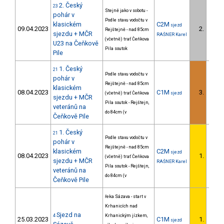
2. Český
23
Stejně jako v sobotu -
pohár v
Podle stavu vodočtu v
klasickém
C2M
sjezd
09.04.2023
2.
Rejštejně - nad 85cm
2/U23
sjezdu + MČR
RAŠNER Karel
(včetně) trať Čeňkova
U23 na Čeňkově
Pila soutok
Pile
1. Český
21
Podle stavu vodočtu v
pohár v
Rejštejně - nad 85cm
klasickém
08.04.2023
C1M
3.
(včetně) trať Čeňkova
sjezd
2/U23
sjezdu + MČR
Pila soutok - Rejštejn,
veteránů na
do 84cm (v
Čeňkově Pile
1. Český
21
Podle stavu vodočtu v
pohár v
Rejštejně - nad 85cm
klasickém
C2M
sjezd
08.04.2023
1.
(včetně) trať Čeňkova
1/U23
sjezdu + MČR
RAŠNER Karel
Pila soutok - Rejštejn,
veteránů na
do 84cm (v
Čeňkově Pile
řeka Sázava - start v
Krhanicích nad
Sjezd na
4
Krhanickým jízkem,
25.03.2023
C1M
1.
sjezd
1/U23