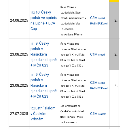
Řeka Vltava v
10. Český
112
Loučovicích. Start
pohár ve sprintu
C2M
závodu nad mostem v
sjezd
24.08.2025
2.
1/U23
na Lipně + ECA
Loučovicích (před
RAŠNER Karel
Cup
Loučovickou
kaskádou). Přesné
9. Český
111
Řeka Vltava pod
pohár v
Lipnem. Start závodu
23.08.2025
klasickém
C1M
2.
kategorií K1m, K1ž a
sjezd
1/U23
sjezdu na Lipně
C1m pod hrází. Start
+ MČR U23
kategorií C2 a C1ž c
9. Český
111
Řeka Vltava pod
pohár v
Lipnem. Start závodu
C2M
sjezd
23.08.2025
klasickém
4.
kategorií K1m, K1ž a
2/U23
RAŠNER Karel
sjezdu na Lipně
C1m pod hrází. Start
+ MČR U23
kategorií C2 a C1ž c
Slalomová dráha
Letní slalom
102
České Vrbné - dolní
27.07.2025
v Českém
C1M
slalom
úsek kanálu - molo
Vrbném
nad soutokem