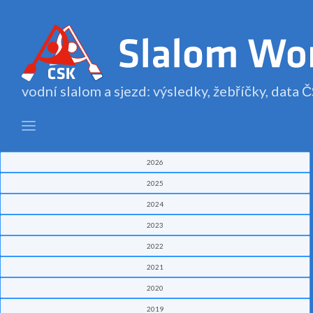
vodní slalom a sjezd: výsledky, žebříčky, data
2026
2025
2024
2023
2022
2021
2020
2019