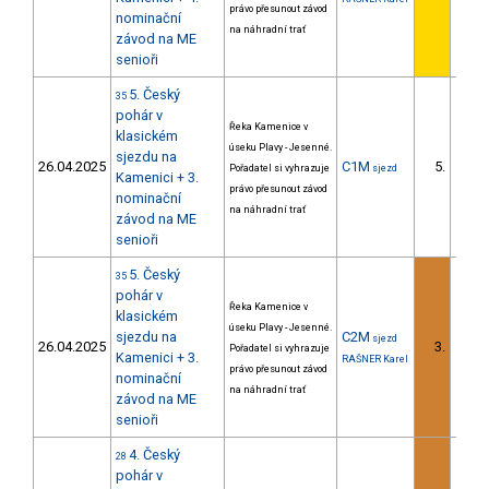
právo přesunout závod
nominační
na náhradní trať
závod na ME
senioři
5. Český
35
pohár v
Řeka Kamenice v
klasickém
úseku Plavy - Jesenné.
sjezdu na
26.04.2025
C1M
5.
Pořadatel si vyhrazuje
sjezd
2/U23
Kamenici + 3.
právo přesunout závod
nominační
na náhradní trať
závod na ME
senioři
5. Český
35
pohár v
Řeka Kamenice v
klasickém
úseku Plavy - Jesenné.
sjezdu na
C2M
sjezd
26.04.2025
3.
Pořadatel si vyhrazuje
3/U23
Kamenici + 3.
RAŠNER Karel
právo přesunout závod
nominační
na náhradní trať
závod na ME
senioři
4. Český
28
pohár v