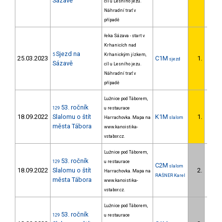
Sázavě
cíl u Lesního jezu.
Náhradní trať v
případě
řeka Sázava - start v
Krhanicích nad
Sjezd na
5
Krhanickým jízkem,
25.03.2023
C1M
1.
sjezd
1/U23
Sázavě
cíl u Lesního jezu.
Náhradní trať v
případě
Lužnice pod Táborem,
53. ročník
129
u restaurace
18.09.2022
Slalomu o štít
K1M
1.
Harrachovka. Mapa na
slalom
1/DS
města Tábora
www.kanoistika-
vstabor.cz.
Lužnice pod Táborem,
53. ročník
129
u restaurace
C2M
slalom
18.09.2022
Slalomu o štít
2.
Harrachovka. Mapa na
1/DS
RAŠNER Karel
města Tábora
www.kanoistika-
vstabor.cz.
Lužnice pod Táborem,
53. ročník
129
u restaurace