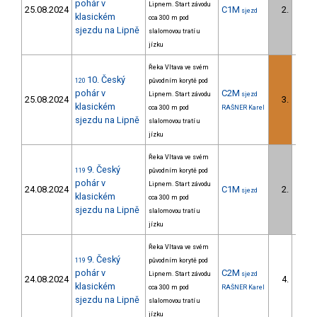
pohár v
Lipnem. Start závodu
25.08.2024
C1M
2.
sjezd
1/U23
klasickém
cca 300 m pod
sjezdu na Lipně
slalomovou tratí u
jízku
Řeka Vltava ve svém
10. Český
120
původním korytě pod
pohár v
C2M
Lipnem. Start závodu
sjezd
25.08.2024
3.
2/U23
klasickém
cca 300 m pod
RAŠNER Karel
sjezdu na Lipně
slalomovou tratí u
jízku
Řeka Vltava ve svém
9. Český
119
původním korytě pod
pohár v
Lipnem. Start závodu
24.08.2024
C1M
2.
sjezd
1/U23
klasickém
cca 300 m pod
sjezdu na Lipně
slalomovou tratí u
jízku
Řeka Vltava ve svém
9. Český
119
původním korytě pod
pohár v
C2M
Lipnem. Start závodu
sjezd
24.08.2024
4.
2/U23
klasickém
cca 300 m pod
RAŠNER Karel
sjezdu na Lipně
slalomovou tratí u
jízku