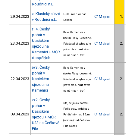
Roudnici n.L.
Klasický sjezd
41
USD Roudnice nad
29.04.2023
C1M
1.
sjezd
1/U23
v Roudnici n.L.
Labem
4. Český
31
Řeka Kamenice v
pohár v
úseku Plavy - Jesenné.
klasickém
23.04.2023
C1M
2.
Pořadatel si vyhrazuje
sjezd
1/U23
sjezdu na
právo přesunout závod
Kamenici + MČR
na náhradní trať
dospělých
3. Český
30
Řeka Kamenice v
pohár v
úseku Plavy - Jesenné.
22.04.2023
klasickém
C1M
2.
Pořadatel si vyhrazuje
sjezd
1/U23
sjezdu na
právo přesunout závod
Kamenici
na náhradní trať
2. Český
23
Stejně jako v sobotu -
pohár v
Podle stavu vodočtu v
klasickém
09.04.2023
C1M
2.
Rejštejně - nad 85cm
sjezd
2/U23
sjezdu + MČR
(včetně) trať Čeňkova
U23 na Čeňkově
Pila soutok
Pile