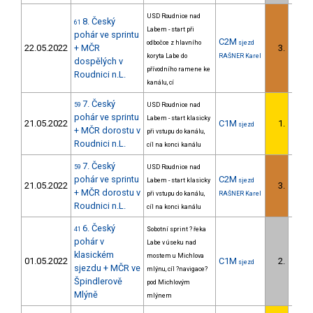
USD Roudnice nad
8. Český
61
Labem - start při
pohár ve sprintu
C2M
odbočce z hlavního
sjezd
22.05.2022
+ MČR
3.
2/DS
koryta Labe do
RAŠNER Karel
dospělých v
přívodního ramene ke
Roudnici n.L.
kanálu, cí
7. Český
59
USD Roudnice nad
pohár ve sprintu
Labem - start klasicky
21.05.2022
C1M
1.
sjezd
1/DS
+ MČR dorostu v
při vstupu do kanálu,
Roudnici n.L.
cíl na konci kanálu
7. Český
59
USD Roudnice nad
pohár ve sprintu
C2M
Labem - start klasicky
sjezd
21.05.2022
3.
1/DS
+ MČR dorostu v
při vstupu do kanálu,
RAŠNER Karel
Roudnici n.L.
cíl na konci kanálu
6. Český
41
Sobotní sprint ? řeka
pohár v
Labe v úseku nad
klasickém
mostem u Michlova
01.05.2022
C1M
2.
sjezd
1/DS
sjezdu + MČR ve
mlýnu, cíl ?navigace?
Špindlerově
pod Michlovým
Mlýně
mlýnem