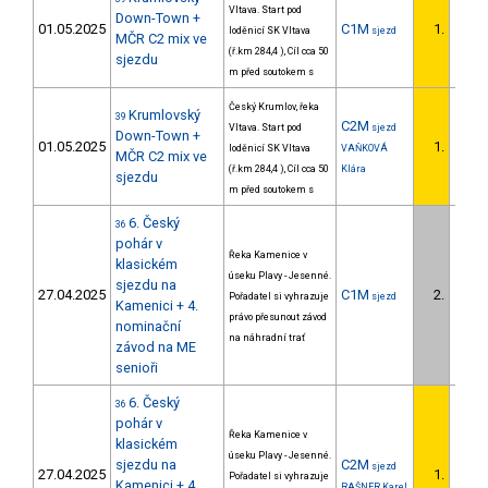
Vltava. Start pod
Down-Town +
01.05.2025
C1M
1.
loděnicí SK Vltava
sjezd
1/U23
MČR C2 mix ve
(ř.km 284,4 ), Cíl cca 50
sjezdu
m před soutokem s
Český Krumlov, řeka
Krumlovský
39
C2M
Vltava. Start pod
sjezd
Down-Town +
01.05.2025
1.
loděnicí SK Vltava
VAŇKOVÁ
MČR C2 mix ve
(ř.km 284,4 ), Cíl cca 50
Klára
sjezdu
m před soutokem s
6. Český
36
pohár v
Řeka Kamenice v
klasickém
úseku Plavy - Jesenné.
sjezdu na
27.04.2025
C1M
2.
Pořadatel si vyhrazuje
sjezd
1/U23
Kamenici + 4.
právo přesunout závod
nominační
na náhradní trať
závod na ME
senioři
6. Český
36
pohár v
Řeka Kamenice v
klasickém
úseku Plavy - Jesenné.
sjezdu na
C2M
sjezd
27.04.2025
1.
Pořadatel si vyhrazuje
1/U23
Kamenici + 4.
RAŠNER Karel