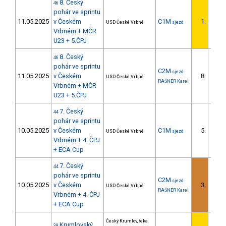
8. Český
46
pohár ve sprintu
11.05.2025
v Českém
C1M
1.
USD České Vrbné
sjezd
1/U23
Vrbném + MČR
U23 + 5.ČPJ
8. Český
46
pohár ve sprintu
C2M
sjezd
11.05.2025
v Českém
8.
USD České Vrbné
3/U23
RAŠNER Karel
Vrbném + MČR
U23 + 5.ČPJ
7. Český
44
pohár ve sprintu
10.05.2025
v Českém
C1M
5.
USD České Vrbné
sjezd
2/U23
Vrbném + 4. ČPJ
+ ECA Cup
7. Český
44
pohár ve sprintu
C2M
sjezd
10.05.2025
v Českém
3.
USD České Vrbné
1/U23
RAŠNER Karel
Vrbném + 4. ČPJ
+ ECA Cup
Český Krumlov, řeka
Krumlovský
39