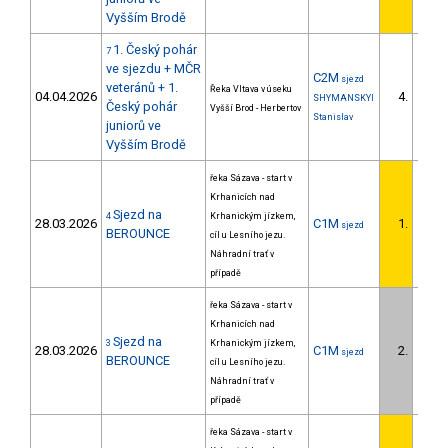
Vyšším Brodě
1. Český pohár
7
ve sjezdu + MČR
C2M
sjezd
veteránů + 1.
Řeka Vltava v úseku
04.04.2026
4.
SHYMANSKYI
Český pohár
Vyšší Brod - Herbertov
Stanislav
juniorů ve
Vyšším Brodě
řeka Sázava - start v
Krhanicích nad
Sjezd na
4
Krhanickým jízkem,
28.03.2026
C1M
1.
sjezd
1/U23
BEROUNCE
cíl u Lesního jezu.
Náhradní trať v
případě
řeka Sázava - start v
Krhanicích nad
Sjezd na
3
Krhanickým jízkem,
28.03.2026
C1M
2.
sjezd
2/U23
BEROUNCE
cíl u Lesního jezu.
Náhradní trať v
případě
řeka Sázava - start v