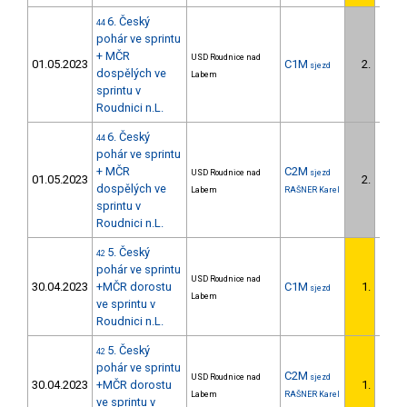
6. Český
44
pohár ve sprintu
+ MČR
USD Roudnice nad
01.05.2023
C1M
2.
sjezd
1/U23
dospělých ve
Labem
sprintu v
Roudnici n.L.
6. Český
44
pohár ve sprintu
+ MČR
C2M
USD Roudnice nad
sjezd
01.05.2023
2.
1/U23
dospělých ve
Labem
RAŠNER Karel
sprintu v
Roudnici n.L.
5. Český
42
pohár ve sprintu
USD Roudnice nad
30.04.2023
+MČR dorostu
C1M
1.
sjezd
1/U23
Labem
ve sprintu v
Roudnici n.L.
5. Český
42
pohár ve sprintu
C2M
USD Roudnice nad
sjezd
30.04.2023
+MČR dorostu
1.
1/U23
Labem
RAŠNER Karel
ve sprintu v