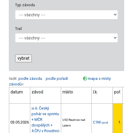
Typ závodu
Trať
řadit:
podle závodu
podle pořadí
mapa s místy
závodů
<
datum
závod
místo
l.k.
poř.
v.k.
6. Český
36
pohár ve sprintu
+ MČR
USD Roudnice nad
03.05.2026
C1M
1.
sjezd
1/U23
dospělých +
Labem
4.ČPJ v Roudnici