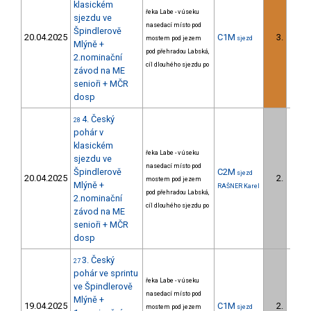
klasickém
řeka Labe - v úseku
sjezdu ve
nasedací místo pod
Špindlerově
20.04.2025
C1M
3.
mostem pod jezem
sjezd
2/U23
Mlýně +
pod přehradou Labská,
2.nominační
cíl dlouhého sjezdu po
závod na ME
senioři + MČR
dosp
4. Český
28
pohár v
klasickém
řeka Labe - v úseku
sjezdu ve
nasedací místo pod
Špindlerově
C2M
sjezd
20.04.2025
2.
mostem pod jezem
1/U23
Mlýně +
RAŠNER Karel
pod přehradou Labská,
2.nominační
cíl dlouhého sjezdu po
závod na ME
senioři + MČR
dosp
3. Český
27
pohár ve sprintu
řeka Labe - v úseku
ve Špindlerově
nasedací místo pod
Mlýně +
19.04.2025
C1M
2.
mostem pod jezem
sjezd
1/U23