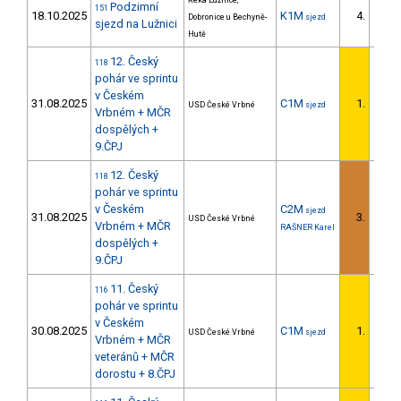
Řeka Lužnice,
Podzimní
151
18.10.2025
K1M
4.
Dobronice u Bechyně-
sjezd
1/U23
sjezd na Lužnici
Hutě
12. Český
118
pohár ve sprintu
v Českém
31.08.2025
C1M
1.
USD České Vrbné
sjezd
1/U23
Vrbném + MČR
dospělých +
9.ČPJ
12. Český
118
pohár ve sprintu
v Českém
C2M
sjezd
31.08.2025
3.
USD České Vrbné
1/U23
Vrbném + MČR
RAŠNER Karel
dospělých +
9.ČPJ
11. Český
116
pohár ve sprintu
v Českém
30.08.2025
C1M
1.
USD České Vrbné
sjezd
1/U23
Vrbném + MČR
veteránů + MČR
dorostu + 8.ČPJ