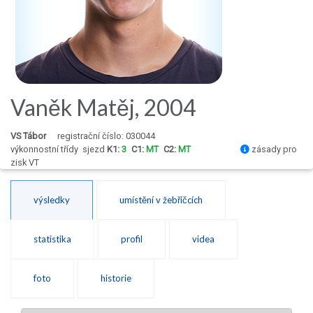
Vaněk Matěj, 2004
VS Tábor
registrační číslo: 030044
výkonnostní třídy
sjezd
K1:
3
C1:
MT
C2:
MT
zásady pro
zisk VT
výsledky
umístění v žebříčcích
statistika
profil
videa
foto
historie