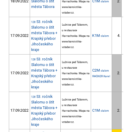
18.09.2022
Slalomu o štít
C1M
2.
Harrachovka. Mapa na
slalom
2/DS
města Tábora
www.kanoistika-
vstabor.cz.
53. ročník
128
Lužnice pod Táborem,
Slalomu o štít
u restaurace
města Tábora +
17.09.2022
K1M
4.
Harrachovka. Mapa na
slalom
1/DS
Krajský přebor
www.kanoistika-
Jihočeského
vstabor.cz.
kraje
53. ročník
128
Lužnice pod Táborem,
Slalomu o štít
u restaurace
města Tábora +
C2M
slalom
17.09.2022
2.
Harrachovka. Mapa na
1/DS
Krajský přebor
RAŠNER Karel
www.kanoistika-
Jihočeského
vstabor.cz.
kraje
53. ročník
128
Lužnice pod Táborem,
Slalomu o štít
u restaurace
města Tábora +
17.09.2022
C1M
2.
Harrachovka. Mapa na
slalom
2/DS
Krajský přebor
www.kanoistika-
Jihočeského
vstabor.cz.
kraje