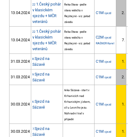
1.Český pohár
22
Řeka Otava - podle
v klasickém
stavu vodočtu v
13.04.2024
C1M
2.
sjezd
1/U23
sjezdu + MČR
Rejštejně - viz. pořad
veteránů
závodu
1.Český pohár
22
Řeka Otava - podle
v klasickém
C2M
stavu vodočtu v
sjezd
13.04.2024
7.
5/U23
sjezdu + MČR
Rejštejně - viz. pořad
RAŠNER Karel
veteránů
závodu
Sjezd na
8
31.03.2024
C1M
1.
sjezd
1/U23
Sázavě
Sjezd na
9
31.03.2024
C1M
2.
sjezd
2/U23
Sázavě
řeka Sázava - start v
Krhanicích nad
Sjezd na
6
Krhanickým jízkem,
30.03.2024
C1M
1.
sjezd
1/U23
Sázavě
cíl u Lesního jezu.
Náhradní trať v
případě
Sjezd na
7
30.03.2024
C1M
1.
sjezd
1/U23
Sázavě