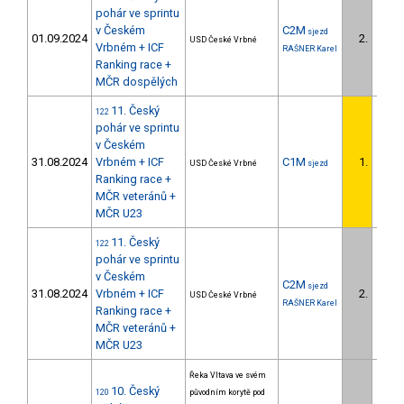
pohár ve sprintu
v Českém
C2M
sjezd
01.09.2024
2.
USD České Vrbné
2/U23
Vrbném + ICF
RAŠNER Karel
Ranking race +
MČR dospělých
11. Český
122
pohár ve sprintu
v Českém
31.08.2024
Vrbném + ICF
C1M
1.
USD České Vrbné
sjezd
1/U23
Ranking race +
MČR veteránů +
MČR U23
11. Český
122
pohár ve sprintu
v Českém
C2M
sjezd
31.08.2024
Vrbném + ICF
2.
USD České Vrbné
1/U23
RAŠNER Karel
Ranking race +
MČR veteránů +
MČR U23
Řeka Vltava ve svém
10. Český
120
původním korytě pod