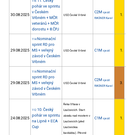
11. Český
116
pohár ve sprintu
v Českém
C2M
sjezd
30.08.2025
1.
USD České Vrbné
1/U23
Vrbném + MČR
RAŠNER Karel
veteránů + MČR
dorostu + 8.ČPJ
Nominační
114
sprint RD pro
29.08.2025
MS + veřejný
C1M
1.
USD České Vrbné
sjezd
1/U23
závod v Českém
Vrbném
Nominační
114
sprint RD pro
C2M
sjezd
29.08.2025
MS + veřejný
3.
USD České Vrbné
2/U23
RAŠNER Karel
závod v Českém
Vrbném
Řeka Vltava v
10. Český
112
Loučovicích. Start
pohár ve sprintu
závodu nad mostem v
24.08.2025
C1M
1.
sjezd
1/U23
na Lipně + ECA
Loučovicích (před
Cup
Loučovickou
kaskádou). Přesné