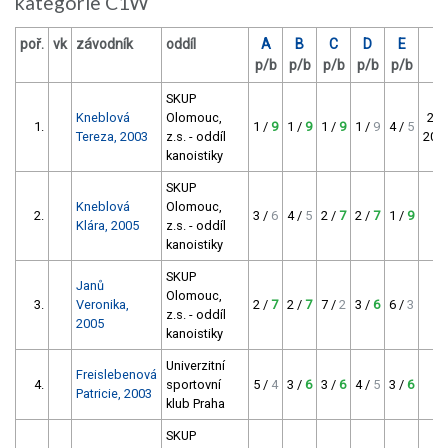
kategorie C1W
poř.
vk
závodník
oddíl
A
B
C
D
E
p/b
p/b
p/b
p/b
p/b
p
SKUP
Kneblová
Olomouc,
2. 
1.
1 /
9
1 /
9
1 /
9
1 /
9
4 /
5
Tereza, 2003
z.s. - oddíl
201
kanoistiky
SKUP
Kneblová
Olomouc,
2.
3 /
6
4 /
5
2 /
7
2 /
7
1 /
9
-
Klára, 2005
z.s. - oddíl
kanoistiky
SKUP
Janů
Olomouc,
3.
Veronika,
2 /
7
2 /
7
7 /
2
3 /
6
6 /
3
-
z.s. - oddíl
2005
kanoistiky
Univerzitní
Freislebenová
4.
sportovní
5 /
4
3 /
6
3 /
6
4 /
5
3 /
6
-
Patricie, 2003
klub Praha
SKUP