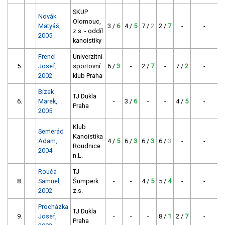
SKUP
Novák
Olomouc,
Matyáš,
3 /
6
4 /
5
7 /
2
2 /
7
-
-
z.s. - oddíl
2005
kanoistiky
Frencl
Univerzitní
5.
Josef,
sportovní
6 /
3
-
2 /
7
-
7 /
2
-
2002
klub Praha
Bízek
TJ Dukla
6.
Marek,
-
3 /
6
-
-
4 /
5
-
Praha
2005
Klub
Semerád
Kanoistika
Adam,
4 /
5
6 /
3
6 /
3
6 /
3
-
-
Roudnice
2004
n.L.
Rouča
TJ
8.
Samuel,
Šumperk
-
-
4 /
5
5 /
4
-
-
2002
z.s.
Procházka
TJ Dukla
9.
Josef,
-
-
-
8 /
1
2 /
7
-
Praha