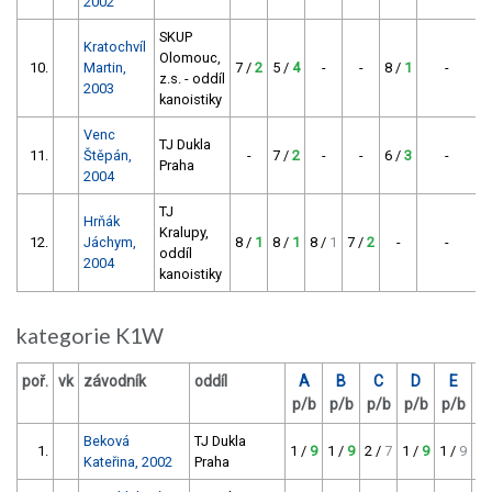
2002
SKUP
Kratochvíl
Olomouc,
10.
Martin,
7 /
2
5 /
4
-
-
8 /
1
-
z.s. - oddíl
2003
kanoistiky
Venc
TJ Dukla
11.
Štěpán,
-
7 /
2
-
-
6 /
3
-
Praha
2004
TJ
Hrňák
Kralupy,
12.
Jáchym,
8 /
1
8 /
1
8 /
1
7 /
2
-
-
oddíl
2004
kanoistiky
kategorie K1W
poř.
vk
závodník
oddíl
A
B
C
D
E
p/b
p/b
p/b
p/b
p/b
p
Beková
TJ Dukla
1.
1 /
9
1 /
9
2 /
7
1 /
9
1 /
9
-
Kateřina, 2002
Praha