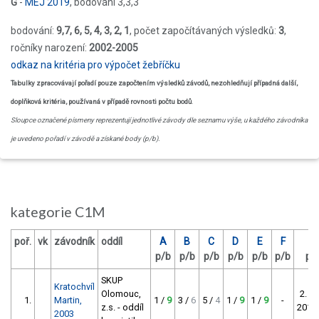
G
-
MEJ 2019
, bodování 3,3,3
bodování:
9,7, 6, 5, 4, 3, 2, 1
, počet započítávaných výsledků:
3
,
ročníky narození:
2002-2005
odkaz na kritéria pro výpočet žebříčku
Tabulky zpracovávají pořadí pouze započtením výsledků závodů, nezohledňují případná další,
doplňková kritéria, používaná v případě rovnosti počtu bodů
.
Sloupce označené písmeny reprezentují jednotlivé závody dle seznamu výše, u každého závodníka
je uvedeno pořadí v závodě a získané body (p/b).
kategorie C1M
poř.
vk
závodník
oddíl
A
B
C
D
E
F
G
p/b
p/b
p/b
p/b
p/b
p/b
p/
SKUP
Kratochvíl
Olomouc,
2. M
1.
Martin,
1 /
9
3 /
6
5 /
4
1 /
9
1 /
9
-
z.s. - oddíl
2019
2003