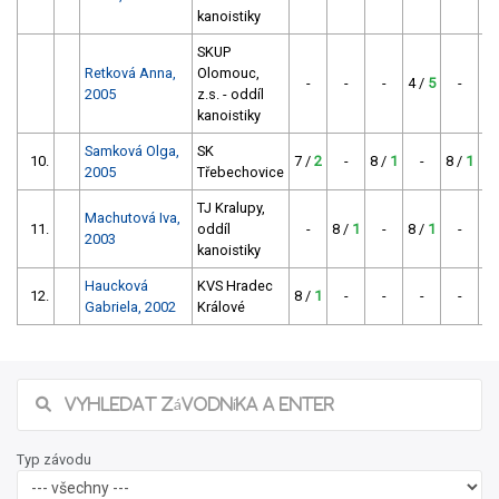
kanoistiky
SKUP
Retková Anna,
Olomouc,
-
-
-
4 /
5
-
-
2005
z.s. - oddíl
kanoistiky
Samková Olga,
SK
10.
7 /
2
-
8 /
1
-
8 /
1
-
2005
Třebechovice
TJ Kralupy,
Machutová Iva,
11.
oddíl
-
8 /
1
-
8 /
1
-
-
2003
kanoistiky
Haucková
KVS Hradec
12.
8 /
1
-
-
-
-
-
Gabriela, 2002
Králové
Typ závodu