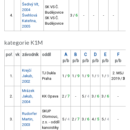
Šedivý Vít,
SK VS Č.
2004
Budějovice
4.
Švehlová
3 /
6
-
-
-
-
-
SK VS Č.
Kateřina,
Budějovice
2005
kategorie K1M
poř.
vk
závodník
oddíl
A
B
C
D
E
F
p/b
p/b
p/b
p/b
p/b
p/b
p
Krejčí
TJ Dukla
2. MSJ
1.
Jakub,
1 /
9
1 /
9
1 /
9
1 /
9
1 /
9
Praha
2019 /
3
2002
Mrázek
2.
Jakub,
KK Opava
2 /
7
-
5 /
4
3 /
6
3 /
6
-
2004
SKUP
Rudorfer
Olomouc,
3.
Martin,
5 /
4
2 /
7
3 /
6
4 /
5
5 /
4
-
z.s. - oddíl
2003
kanoistiky