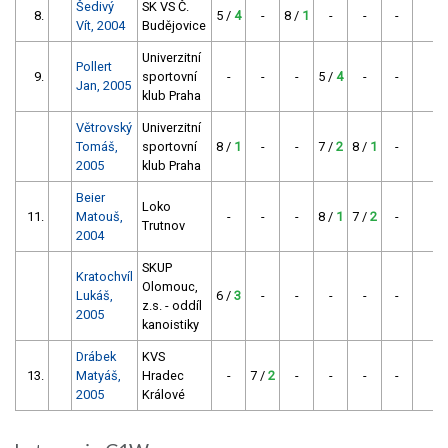
Šedivý
SK VS Č.
8.
5 /
4
-
8 /
1
-
-
-
-
Vít, 2004
Budějovice
Univerzitní
Pollert
9.
sportovní
-
-
-
5 /
4
-
-
-
Jan, 2005
klub Praha
Větrovský
Univerzitní
Tomáš,
sportovní
8 /
1
-
-
7 /
2
8 /
1
-
-
2005
klub Praha
Beier
Loko
11.
Matouš,
-
-
-
8 /
1
7 /
2
-
-
Trutnov
2004
SKUP
Kratochvíl
Olomouc,
Lukáš,
6 /
3
-
-
-
-
-
-
z.s. - oddíl
2005
kanoistiky
Drábek
KVS
13.
Matyáš,
Hradec
-
7 /
2
-
-
-
-
-
2005
Králové