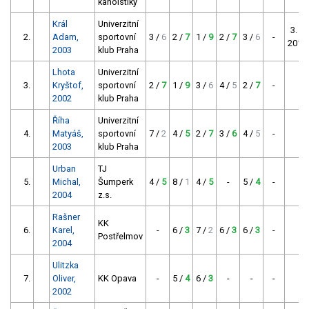
kanoistiky
Král
Univerzitní
3. M
2.
Adam,
sportovní
3 /
6
2 /
7
1 /
9
2 /
7
3 /
6
-
2019
2003
klub Praha
Lhota
Univerzitní
3.
Kryštof,
sportovní
2 /
7
1 /
9
3 /
6
4 /
5
2 /
7
-
-
2002
klub Praha
Říha
Univerzitní
4.
Matyáš,
sportovní
7 /
2
4 /
5
2 /
7
3 /
6
4 /
5
-
-
2003
klub Praha
Urban
TJ
5.
Michal,
Šumperk
4 /
5
8 /
1
4 /
5
-
5 /
4
-
-
2004
z.s.
Rašner
KK
6.
Karel,
-
6 /
3
7 /
2
6 /
3
6 /
3
-
-
Postřelmov
2004
Ulitzka
7.
Oliver,
KK Opava
-
5 /
4
6 /
3
-
-
-
-
2002