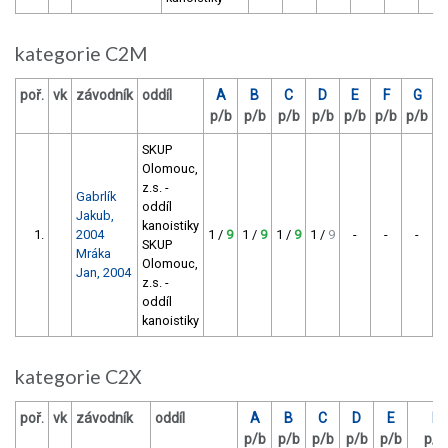
kategorie C2M
poř.
vk
závodník
oddíl
A
B
C
D
E
F
G
b
p/b
p/b
p/b
p/b
p/b
p/b
p/b
c
SKUP
Olomouc,
z.s. -
Gabrlík
oddíl
Jakub,
kanoistiky
1.
2004
1 /
9
1 /
9
1 /
9
1 /
9
-
-
-
SKUP
Mráka
Olomouc,
Jan, 2004
z.s. -
oddíl
kanoistiky
kategorie C2X
poř.
vk
závodník
oddíl
A
B
C
D
E
F
p/b
p/b
p/b
p/b
p/b
p/b