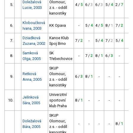
Doležalová
Olomouc,
5.
4 /
5
6 /
3
6 /
3
5 /
4
2 /
7
-
Lucie, 2003
z.s. - oddíl
kanoistiky
Kloboučková
6.
KK Opava
-
5 /
4
4 /
5
8 /
1
7 /
2
-
Ivana, 2003
Dziadková
Kanoe Klub
7.
7 /
2
-
5 /
4
7 /
2
5 /
4
-
Zuzana, 2002
Spoj Brno
Samková
SK
8.
-
7 /
2
8 /
1
6 /
3
-
-
Olga, 2005
Třebechovice
SKUP
Retková
Olomouc,
9.
6 /
3
8 /
1
-
-
-
-
Anna, 2005
z.s. - oddíl
kanoistiky
Univerzitní
Jelínková
10.
sportovní
8 /
1
-
-
-
-
-
Sára, 2005
klub Praha
SKUP
Doležalová
Olomouc,
-
-
-
-
8 /
1
-
Bára, 2005
z.s. - oddíl
kanoistiky