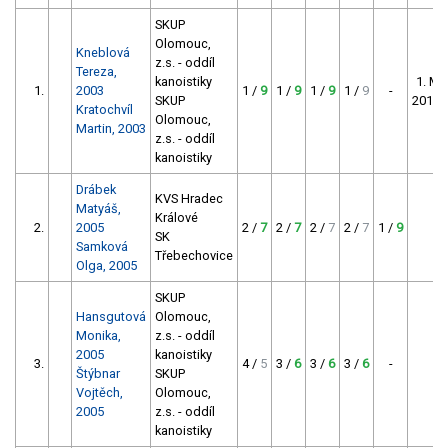
SKUP
Olomouc,
Kneblová
z.s. - oddíl
Tereza,
kanoistiky
1. MS
1.
2003
1 /
9
1 /
9
1 /
9
1 /
9
-
SKUP
2019 
Kratochvíl
Olomouc,
Martin, 2003
z.s. - oddíl
kanoistiky
Drábek
KVS Hradec
Matyáš,
Králové
2.
2005
2 /
7
2 /
7
2 /
7
2 /
7
1 /
9
-
SK
Samková
Třebechovice
Olga, 2005
SKUP
Hansgutová
Olomouc,
Monika,
z.s. - oddíl
2005
kanoistiky
3.
4 /
5
3 /
6
3 /
6
3 /
6
-
-
Štýbnar
SKUP
Vojtěch,
Olomouc,
2005
z.s. - oddíl
kanoistiky