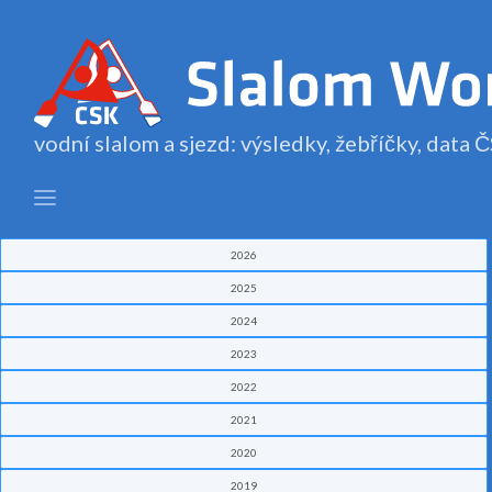
vodní slalom a sjezd: výsledky, žebříčky, data
2026
2025
2024
2023
2022
2021
2020
2019