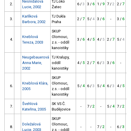
Nesnídalová
TJ Loko
2.
6 /
3
3 /
6
1 /
9
7 /
2
2 /
7
-
Lucie, 2002
Žatec
Karlíková
TJ Dukla
3.
2 /
7
5 /
4
3 /
6
-
3 /
6
-
Barbora, 2002
Praha
SKUP
Kneblová
Olomouc,
4.
3 /
6
4 /
5
4 /
5
2 /
7
5 /
4
-
Tereza, 2003
z.s. - oddíl
kanoistiky
Neugebauerová
TJ Kralupy,
Anna Marie,
oddíl
4 /
5
2 /
7
6 /
3
3 /
6
-
-
2002
kanoistiky
SKUP
Kneblová Klára,
Olomouc,
6.
5 /
4
6 /
3
5 /
4
6 /
3
4 /
5
-
2005
z.s. - oddíl
kanoistiky
Švehlová
SK VS Č.
7.
-
7 /
2
-
5 /
4
7 /
2
-
Kateřina, 2005
Budějovice
SKUP
Doležalová
Olomouc,
8.
-
-
7 /
2
-
6 /
3
-
Lucie, 2003
z.s. - oddíl