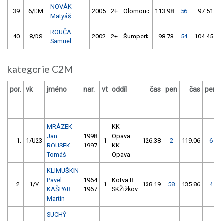
NOVÁK
39.
6/DM
2005
2+
Olomouc
113.98
56
97.51
Matyáš
ROUČA
40.
8/DS
2002
2+
Šumperk
98.73
54
104.45
Samuel
kategorie C2M
por.
vk
jméno
nar.
vt
oddíl
čas
pen
čas
pen
MRÁZEK
KK
Jan
1998
Opava
1.
1/U23
1
126.38
2
119.06
6
ROUSEK
1997
KK
Tomáš
Opava
KLIMUŠKIN
Pavel
1964
Kotva B.
2.
1/V
1
138.19
58
135.86
4
KAŠPAR
1967
SKŽižkov
Martin
SUCHÝ