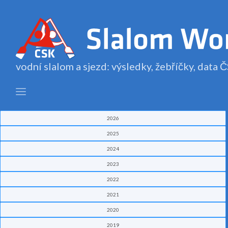
vodní slalom a sjezd: výsledky, žebříčky, data
2026
2025
2024
2023
2022
2021
2020
2019