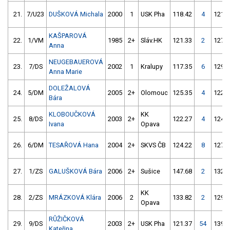
21.
7/U23
DUŠKOVÁ Michala
2000
1
USK Pha
118.42
4
121.2
KAŠPAROVÁ
22.
1/VM
1985
2+
Sláv.HK
121.33
2
127.3
Anna
NEUGEBAUEROVÁ
23.
7/DS
2002
1
Kralupy
117.35
6
129.4
Anna Marie
DOLEŽALOVÁ
24.
5/DM
2005
2+
Olomouc
125.35
4
122.5
Bára
KLOBOUČKOVÁ
KK
25.
8/DS
2003
2+
122.27
4
124.8
Ivana
Opava
26.
6/DM
TESAŘOVÁ Hana
2004
2+
SKVS ČB
124.22
8
127.0
27.
1/ZS
GALUŠKOVÁ Bára
2006
2+
Sušice
147.68
2
132.0
KK
28.
2/ZS
MRÁZKOVÁ Klára
2006
2
133.82
2
129.5
Opava
RŮŽIČKOVÁ
29.
9/DS
2003
2+
USK Pha
121.37
54
139.4
Kateřina