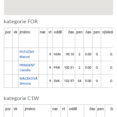
kategorie FOR
por.
vk
jméno
nar.
vt
oddíl
čas
pen
čas
pen
výsledek
POTOČNÝ
9
HUN
95.10
2
5.00
0
0.00
Marcel
PRINGENT
9
FRA
102.31
2
5.00
0
0.00
Camille
MACEKOVÁ
9
SVK
132.97
54
5.00
0
0.00
Simona
kategorie C1W
por.
vk
jméno
nar.
vt
oddíl
čas
pen
čas