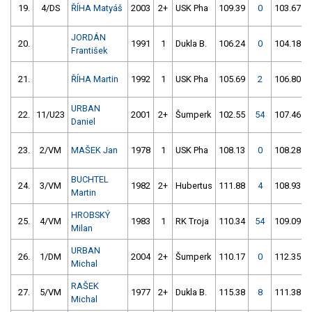
19.
4/DS
ŘÍHA Matyáš
2003
2+
USK Pha
109.39
0
103.67
JORDÁN
20.
1991
1
Dukla B.
106.24
0
104.18
František
21.
ŘÍHA Martin
1992
1
USK Pha
105.69
2
106.80
URBAN
22.
11/U23
2001
2+
Šumperk
102.55
54
107.46
Daniel
23.
2/VM
MAŠEK Jan
1978
1
USK Pha
108.13
0
108.28
BUCHTEL
24.
3/VM
1982
2+
Hubertus
111.88
4
108.93
Martin
HROBSKÝ
25.
4/VM
1983
1
RK Troja
110.34
54
109.09
Milan
URBAN
26.
1/DM
2004
2+
Šumperk
110.17
0
112.35
Michal
RAŠEK
27.
5/VM
1977
2+
Dukla B.
115.38
8
111.38
Michal