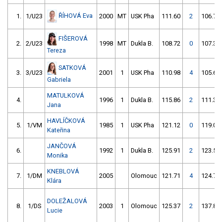
ŘÍHOVÁ Eva
1.
1/U23
2000
MT
USK Pha
111.60
2
106.75
FIŠEROVÁ
2.
2/U23
1998
MT
Dukla B.
108.72
0
107.36
Tereza
SATKOVÁ
3.
3/U23
2001
1
USK Pha
110.98
4
105.65
Gabriela
MATULKOVÁ
4.
1996
1
Dukla B.
115.86
2
111.37
Jana
HAVLÍČKOVÁ
5.
1/VM
1985
1
USK Pha
121.12
0
119.00
Kateřina
JANČOVÁ
6.
1992
1
Dukla B.
125.91
2
123.54
Monika
KNEBLOVÁ
7.
1/DM
2005
Olomouc
121.71
4
124.74
Klára
DOLEŽALOVÁ
8.
1/DS
2003
1
Olomouc
125.37
2
137.87
Lucie