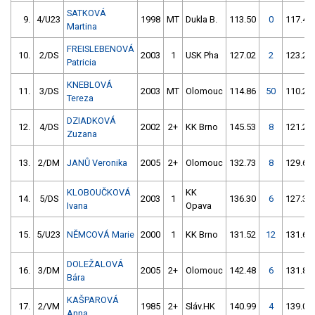
SATKOVÁ
9.
4/U23
1998
MT
Dukla B.
113.50
0
117.49
Martina
FREISLEBENOVÁ
10.
2/DS
2003
1
USK Pha
127.02
2
123.20
Patricia
KNEBLOVÁ
11.
3/DS
2003
MT
Olomouc
114.86
50
110.22
Tereza
DZIADKOVÁ
12.
4/DS
2002
2+
KK Brno
145.53
8
121.25
Zuzana
13.
2/DM
JANŮ Veronika
2005
2+
Olomouc
132.73
8
129.60
KLOBOUČKOVÁ
KK
14.
5/DS
2003
1
136.30
6
127.34
Ivana
Opava
15.
5/U23
NĚMCOVÁ Marie
2000
1
KK Brno
131.52
12
131.62
DOLEŽALOVÁ
16.
3/DM
2005
2+
Olomouc
142.48
6
131.87
Bára
KAŠPAROVÁ
17.
2/VM
1985
2+
Sláv.HK
140.99
4
139.05
Anna