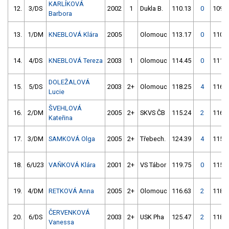
KARLÍKOVÁ
12.
3/DS
2002
1
Dukla B.
110.13
0
109.3
Barbora
13.
1/DM
KNEBLOVÁ Klára
2005
Olomouc
113.17
0
110.9
14.
4/DS
KNEBLOVÁ Tereza
2003
1
Olomouc
114.45
0
111.0
DOLEŽALOVÁ
15.
5/DS
2003
2+
Olomouc
118.25
4
116.7
Lucie
ŠVEHLOVÁ
16.
2/DM
2005
2+
SKVS ČB
115.24
2
116.3
Kateřina
17.
3/DM
SAMKOVÁ Olga
2005
2+
Třebech.
124.39
4
115.3
18.
6/U23
VAŇKOVÁ Klára
2001
2+
VS Tábor
119.75
0
115.3
19.
4/DM
RETKOVÁ Anna
2005
2+
Olomouc
116.63
2
118.0
ČERVENKOVÁ
20.
6/DS
2003
2+
USK Pha
125.47
2
118.8
Vanessa