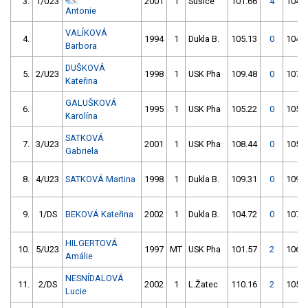
3.
1/U23
2001
1
Sušice
101.66
4
104.3
Antonie
VALÍKOVÁ
4.
1994
1
Dukla B.
105.13
0
104.0
Barbora
DUŠKOVÁ
5.
2/U23
1998
1
USK Pha
109.48
0
107.1
Kateřina
GALUŠKOVÁ
6.
1995
1
USK Pha
105.22
0
105.9
Karolína
SATKOVÁ
7.
3/U23
2001
1
USK Pha
108.44
0
105.1
Gabriela
8.
4/U23
SATKOVÁ Martina
1998
1
Dukla B.
109.31
0
109.0
9.
1/DS
BEKOVÁ Kateřina
2002
1
Dukla B.
104.72
0
107.5
HILGERTOVÁ
10.
5/U23
1997
MT
USK Pha
101.57
2
106.1
Amálie
NESNÍDALOVÁ
11.
2/DS
2002
1
L.Žatec
110.16
2
105.7
Lucie