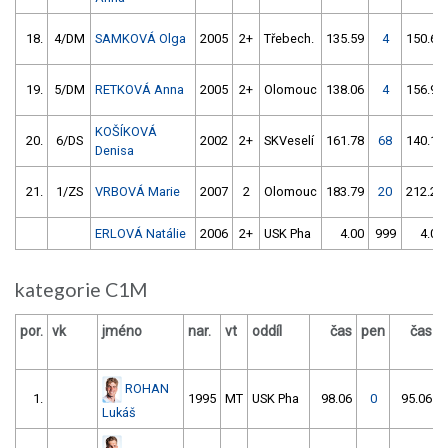
18.
4/DM
SAMKOVÁ Olga
2005
2+
Třebech.
135.59
4
150.61
19.
5/DM
RETKOVÁ Anna
2005
2+
Olomouc
138.06
4
156.91
KOŠÍKOVÁ
20.
6/DS
2002
2+
SKVeselí
161.78
68
140.18
Denisa
21.
1/ZS
VRBOVÁ Marie
2007
2
Olomouc
183.79
20
212.29
ERLOVÁ Natálie
2006
2+
USK Pha
4.00
999
4.00
kategorie C1M
por.
vk
jméno
nar.
vt
oddíl
čas
pen
čas
ROHAN
1.
1995
MT
USK Pha
98.06
0
95.06
Lukáš