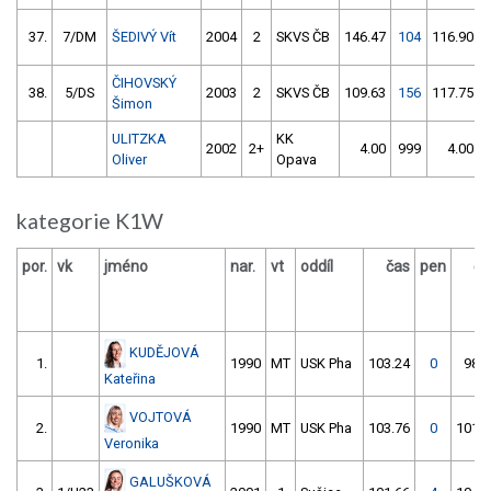
37.
7/DM
ŠEDIVÝ Vít
2004
2
SKVS ČB
146.47
104
116.90
ČIHOVSKÝ
38.
5/DS
2003
2
SKVS ČB
109.63
156
117.75
Šimon
ULITZKA
KK
2002
2+
4.00
999
4.00
Oliver
Opava
kategorie K1W
por.
vk
jméno
nar.
vt
oddíl
čas
pen
ča
KUDĚJOVÁ
1.
1990
MT
USK Pha
103.24
0
98.6
Kateřina
VOJTOVÁ
2.
1990
MT
USK Pha
103.76
0
101.1
Veronika
GALUŠKOVÁ