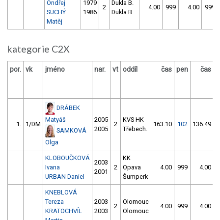
Ondřej
1979
Dukla B.
2
4.00
999
4.00
999
SUCHÝ
1986
Dukla B.
Matěj
kategorie C2X
por.
vk
jméno
nar.
vt
oddíl
čas
pen
čas
p
DRÁBEK
Matyáš
2005
KVS HK
1.
1/DM
2
163.10
102
136.49
2005
Třebech.
SAMKOVÁ
Olga
KLOBOUČKOVÁ
KK
2003
Ivana
2
Opava
4.00
999
4.00
9
2001
URBAN Daniel
Šumperk
KNEBLOVÁ
Tereza
2003
Olomouc
2
4.00
999
4.00
9
KRATOCHVÍL
2003
Olomouc