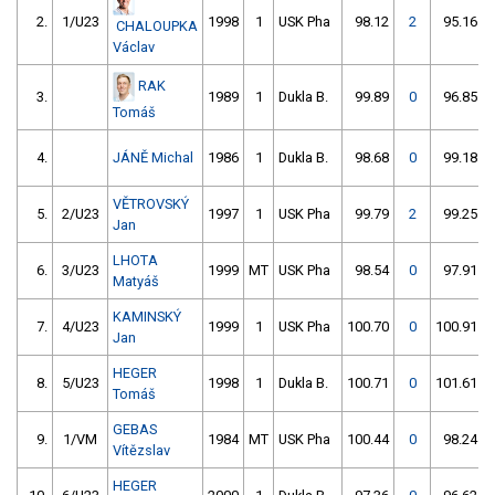
2.
1/U23
1998
1
USK Pha
98.12
2
95.16
CHALOUPKA
Václav
RAK
3.
1989
1
Dukla B.
99.89
0
96.85
Tomáš
4.
JÁNĚ Michal
1986
1
Dukla B.
98.68
0
99.18
VĚTROVSKÝ
5.
2/U23
1997
1
USK Pha
99.79
2
99.25
Jan
LHOTA
6.
3/U23
1999
MT
USK Pha
98.54
0
97.91
Matyáš
KAMINSKÝ
7.
4/U23
1999
1
USK Pha
100.70
0
100.91
Jan
HEGER
8.
5/U23
1998
1
Dukla B.
100.71
0
101.61
Tomáš
GEBAS
9.
1/VM
1984
MT
USK Pha
100.44
0
98.24
Vítězslav
HEGER