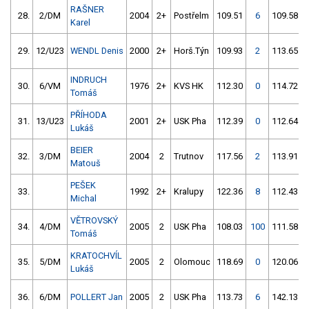
RAŠNER
28.
2/DM
2004
2+
Postřelm
109.51
6
109.58
Karel
29.
12/U23
WENDL Denis
2000
2+
Horš.Týn
109.93
2
113.65
INDRUCH
30.
6/VM
1976
2+
KVS HK
112.30
0
114.72
Tomáš
PŘÍHODA
31.
13/U23
2001
2+
USK Pha
112.39
0
112.64
Lukáš
BEIER
32.
3/DM
2004
2
Trutnov
117.56
2
113.91
Matouš
PEŠEK
33.
1992
2+
Kralupy
122.36
8
112.43
Michal
VĚTROVSKÝ
34.
4/DM
2005
2
USK Pha
108.03
100
111.58
Tomáš
KRATOCHVÍL
35.
5/DM
2005
2
Olomouc
118.69
0
120.06
Lukáš
36.
6/DM
POLLERT Jan
2005
2
USK Pha
113.73
6
142.13