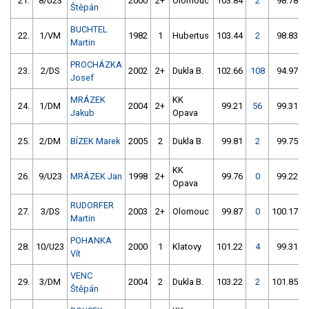
21.
8/U23
2000
2+
Olomouc
103.84
2
98.78
Štěpán
BUCHTEL
22.
1/VM
1982
1
Hubertus
103.44
2
98.83
Martin
PROCHÁZKA
23.
2/DS
2002
2+
Dukla B.
102.66
108
94.97
Josef
MRÁZEK
KK
24.
1/DM
2004
2+
99.21
56
99.31
Jakub
Opava
25.
2/DM
BÍZEK Marek
2005
2
Dukla B.
99.81
2
99.75
KK
26.
9/U23
MRÁZEK Jan
1998
2+
99.76
0
99.22
Opava
RUDORFER
27.
3/DS
2003
2+
Olomouc
99.87
0
100.17
Martin
POHANKA
28.
10/U23
2000
1
Klatovy
101.22
4
99.31
Vít
VENC
29.
3/DM
2004
2
Dukla B.
103.22
2
101.85
Štěpán