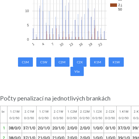
2.j.
50
10
5
0
10
13
16
19
1
22
4
7
C1M
C1W
C2M
C2X
K1M
K1W
Vše
Počty penalizací na jednotlivých brankách
br.
1.C1M
2.C1M
1.C1W
2.C1W
1.C2M
2.C2M
1.C2X
2.C2X
1.K1M
2.
0/2/50
0/2/50
0/2/50
0/2/50
0/2/50
0/2/50
0/2/50
0/2/50
0/2/50
0/2
1
38/0/0
37/1/0
20/1/0
20/1/0
2/0/0
2/0/0
1/0/0
0/1/0
37/3/0
39/
2
38/0/0
37/1/0
21/0/0
21/0/0
2/0/0
2/0/0
1/0/0
1/0/0
39/1/0
39/