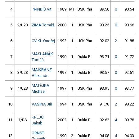
4.
PŘINDIŠ Vít
1989
MT
USK Pha
89.50
0
90.54
5.
2/U23
ZIMA Tomáš
2000
1
USK Pha
93.25
0
90.66
6.
CVIKL Ondřej
1992
1
USK Pha
92.02
2
91.88
MASLAŇÁK
7.
1990
1
Dukla B.
93.71
0
91.72
Tomáš
MAIKRANZ
8.
3/U23
1997
1
Dukla B.
93.57
0
92.61
Alexandr
MATĚJKA
9.
4/U23
1997
1
USK Pha
93.95
0
93.77
Michael
10.
VAŠINA Jiří
1994
1
USK Pha
91.78
2
98.22
KREJČÍ
11.
1/DS
2002
1
Dukla B.
92.62
4
89.78
Jakub
ORNST
12.
1990
2
Dukla B.
94.08
4
94.03
Zdeněk