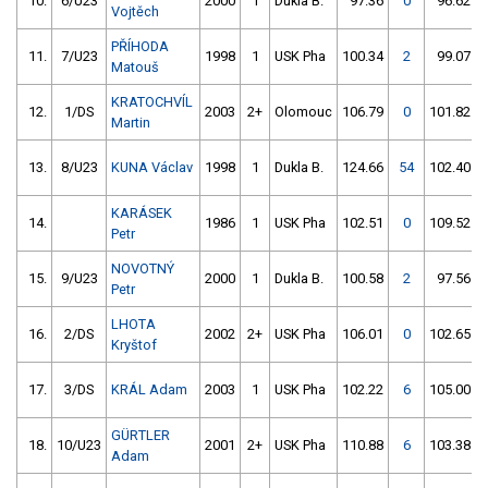
10.
6/U23
2000
1
Dukla B.
97.36
0
96.62
Vojtěch
PŘÍHODA
11.
7/U23
1998
1
USK Pha
100.34
2
99.07
Matouš
KRATOCHVÍL
12.
1/DS
2003
2+
Olomouc
106.79
0
101.82
Martin
13.
8/U23
KUNA Václav
1998
1
Dukla B.
124.66
54
102.40
KARÁSEK
14.
1986
1
USK Pha
102.51
0
109.52
Petr
NOVOTNÝ
15.
9/U23
2000
1
Dukla B.
100.58
2
97.56
Petr
LHOTA
16.
2/DS
2002
2+
USK Pha
106.01
0
102.65
Kryštof
17.
3/DS
KRÁL Adam
2003
1
USK Pha
102.22
6
105.00
GÜRTLER
18.
10/U23
2001
2+
USK Pha
110.88
6
103.38
Adam