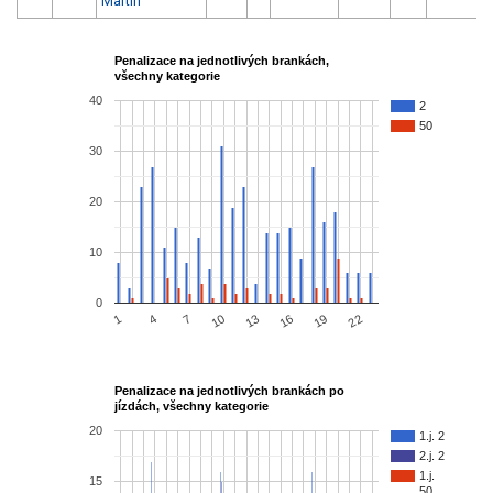
Martin
Penalizace na jednotlivých brankách,
všechny kategorie
40
2
50
30
20
10
0
10
13
16
19
1
22
4
7
Penalizace na jednotlivých brankách po
jízdách, všechny kategorie
20
1.j. 2
2.j. 2
1.j.
15
50