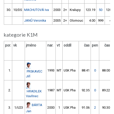
30.
10/DS
MACHUTOVÁ Iva
2003
2+
Kralupy
123.19
50
128.3
JANŮ Veronika
2005
2+
Olomouc
4.00
999
4.0
kategorie K1M
por.
vk
jméno
nar.
vt
oddíl
čas
pen
čas
1.
1993
MT
USK Pha
88.41
0
88.00
PRSKAVEC
Jiří
2.
1987
MT
USK Pha
92.35
0
89.22
HRADILEK
Vavřinec
BÁRTA
3.
1/U23
2000
1
USK Pha
91.06
2
90.30
Jan