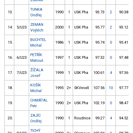
TUNKA
13.
1990
1
USK Pha
93.73
2
90.38
Ondřej
ZEMAN
14.
5/U23
2000
1
USK Pha
95.77
2
93.12
Vojtěch
BUCHTEL
15.
1986
1
USK Pha
95.74
0
95.41
Michal
PETŘÍK
16.
6/U23
1997
1
USK Pha
97.32
0
97.48
Matouš
ŽÍŽALA
17.
7/U23
1999
1
USK Pha
100.61
4
97.36
Josef
KOŠÍK
18.
1995
2+
SKVeselí
107.56
10
97.77
Michal
CHMÁTAL
19.
1990
2+
USK Pha
102.19
0
98.47
Petr
ZAJÍC
20.
1990
1
Roudnice
99.27
4
94.52
Ondřej
TICHÝ