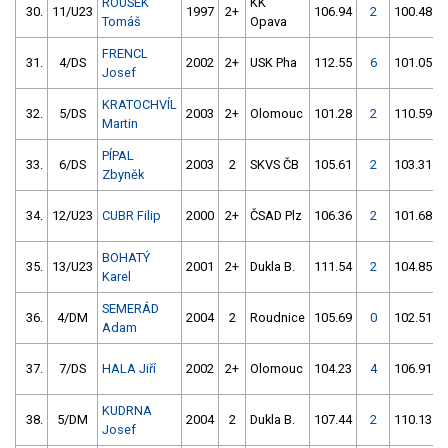
ROUSEK
KK
30.
11/U23
1997
2+
106.94
2
100.48
Tomáš
Opava
FRENCL
31.
4/DS
2002
2+
USK Pha
112.55
6
101.05
Josef
KRATOCHVÍL
32.
5/DS
2003
2+
Olomouc
101.28
2
110.59
Martin
PÍPAL
33.
6/DS
2003
2
SKVS ČB
105.61
2
103.31
Zbyněk
34.
12/U23
CUBR Filip
2000
2+
ČSAD Plz
106.36
2
101.68
BOHATÝ
35.
13/U23
2001
2+
Dukla B.
111.54
2
104.85
Karel
SEMERÁD
36.
4/DM
2004
2
Roudnice
105.69
0
102.51
Adam
37.
7/DS
HALA Jiří
2002
2+
Olomouc
104.23
4
106.91
KUDRNA
38.
5/DM
2004
2
Dukla B.
107.44
2
110.13
Josef