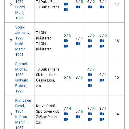
1979
TJ Dukla Praha
6 /
5
6 /
5
7 /
4
6.
17
Suchý
TJ Dukla Praha
Matěj,
1986
Volák
Jaroslav,
TJ Ohře
6 /
5
5 /
6
6 /
5
1990
Klášterec
7 /
4
7.
16
Kočí
TJ Ohře
Martin,
Klášterec
1991
Šrámek
Michal,
TJ Dukla Praha
4 /
7
1982
SK Kanoistika
9 /
2
5 /
6
8 /
3
16
Gotvald
Česká Lípa,
Robert,
z.s.
1990
Klimuškin
Pavel,
Kotva Bráník
7 /
4
7 /
4
8 /
3
1964
Sportovní klub
5 /
6
9.
14
Kašpar
Žižkov Praha
Martin,
z.s.
1967