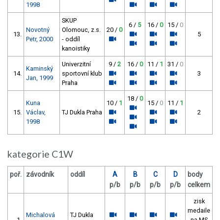
1998
SKUP
6 /
5
16 /
0
15 /
0
Novotný
Olomouc, z.s.
20 /
0
13.
5
Petr, 2000
- oddíl
kanoistiky
Univerzitní
9 /
2
16 /
0
11 /
1
31 /
0
Kaminský
14.
sportovní klub
3
Jan, 1999
Praha
18 /
0
Kuna
10 /
1
15 /
0
11 /
1
15.
Václav,
TJ Dukla Praha
2
1998
kategorie C1W
poř.
závodník
oddíl
A
B
C
D
body
p/b
p/b
p/b
p/b
celkem
zisk
medaile
Michalová
TJ Dukla
1.
na MS