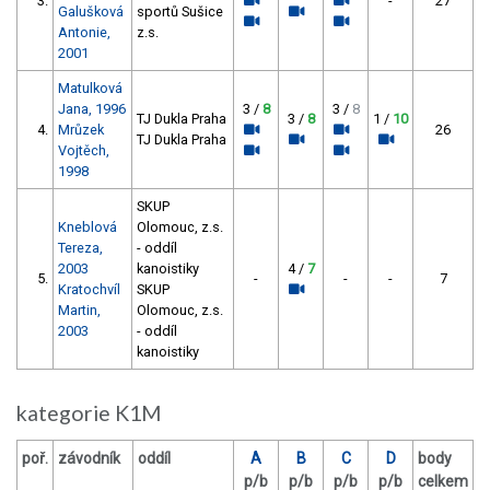
3.
-
27
Galušková
sportů Sušice
Antonie,
z.s.
2001
Matulková
Jana, 1996
3 /
8
3 /
8
TJ Dukla Praha
3 /
8
1 /
10
4.
Mrůzek
26
TJ Dukla Praha
Vojtěch,
1998
SKUP
Kneblová
Olomouc, z.s.
Tereza,
- oddíl
2003
kanoistiky
4 /
7
5.
-
-
-
7
Kratochvíl
SKUP
Martin,
Olomouc, z.s.
2003
- oddíl
kanoistiky
kategorie K1M
poř.
závodník
oddíl
A
B
C
D
body
p/b
p/b
p/b
p/b
celkem