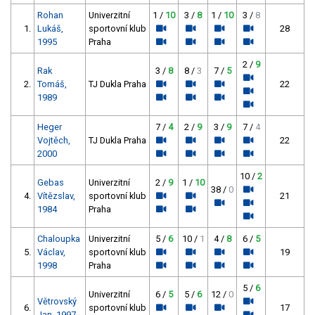
Rohan
Univerzitní
1 /
10
3 /
8
1 /
10
3 /
8
1.
Lukáš,
sportovní klub
28
1995
Praha
2 /
9
Rak
3 /
8
8 /
3
7 /
5
2.
Tomáš,
TJ Dukla Praha
22
1989
Heger
7 /
4
2 /
9
3 /
9
7 /
4
Vojtěch,
TJ Dukla Praha
22
2000
10 /
2
Gebas
Univerzitní
2 /
9
1 /
10
38 /
0
4.
Vítězslav,
sportovní klub
21
1984
Praha
Chaloupka
Univerzitní
5 /
6
10 /
1
4 /
8
6 /
5
5.
Václav,
sportovní klub
19
1998
Praha
5 /
6
Univerzitní
6 /
5
5 /
6
12 /
0
Větrovský
6.
sportovní klub
17
Jan, 1997