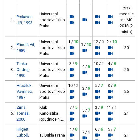
zisk
Univerzitní
medaile
Prskavec
1.
sportovní klub
na MS
Jiří, 1993
Praha
2018 (2.
místo)
Univerzitní
1 /
10
12 /
0
2 /
10
Přindiš Vít,
1 /
10
2.
sportovní klub
30
1989
Praha
Tunka
Univerzitní
3 /
9
10 /
2
4 /
8
4 /
8
3.
Ondřej,
sportovní klub
25
1990
Praha
Hradilek
Univerzitní
10 /
2
5 /
7
3 /
9
3 /
9
Vavřinec,
sportovní klub
25
1987
Praha
Zima
Klub
7 /
5
3 /
9
11 /
1
5 /
7
5.
Tomáš,
Kanoistika
21
2000
Roudnice n.L.
Hilgert
4 /
8
6 /
6
5 /
7
7 /
5
Luboš,
TJ Dukla Praha
21