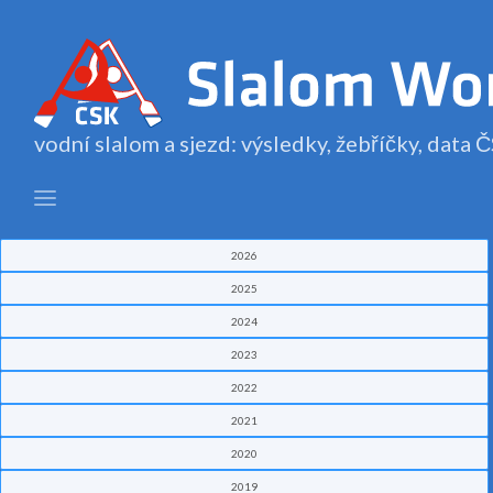
vodní slalom a sjezd: výsledky, žebříčky, data
2026
2025
2024
2023
2022
2021
2020
2019