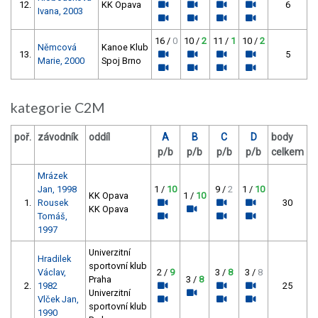
12.
KK Opava
6
Ivana, 2003
16 /
0
10 /
2
11 /
1
10 /
2
Němcová
Kanoe Klub
13.
5
Marie, 2000
Spoj Brno
kategorie C2M
poř.
závodník
oddíl
A
B
C
D
body
p/b
p/b
p/b
p/b
celkem
Mrázek
Jan, 1998
1 /
10
9 /
2
1 /
10
KK Opava
1 /
10
1.
Rousek
30
KK Opava
Tomáš,
1997
Univerzitní
Hradilek
sportovní klub
Václav,
2 /
9
3 /
8
3 /
8
Praha
3 /
8
2.
1982
25
Univerzitní
Vlček Jan,
sportovní klub
1990