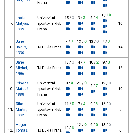
Praha
1 /
10
Lhota
Univerzitní
15 /
0
9 /
2
8 /
4
7.
Matyáš,
sportovní klub
16
1999
Praha
Jáně
4 /
7
13 /
0
13 /
0
4 /
7
8.
Jakub,
TJ Dukla Praha
14
1990
Jáně
13 /
0
4 /
7
10 /
2
9 /
3
9.
Michal,
TJ Dukla Praha
12
1986
Příhoda
Univerzitní
8 /
3
21 /
0
12 /
0
5 /
7
10.
Matouš,
sportovní klub
10
1998
Praha
Říha
Univerzitní
11 /
0
7 /
4
9 /
3
16 /
0
11.
Martin,
sportovní klub
7
1992
Praha
Heger
12 /
0
6 /
6
13 /
0
14 /
0
12.
Tomáš,
TJ Dukla Praha
6