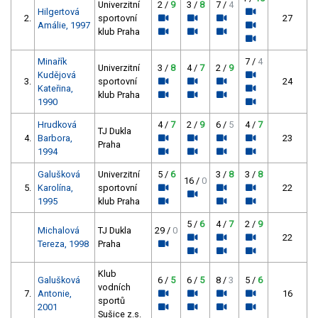
Univerzitní
2 /
9
3 /
8
7 /
4
Hilgertová
2.
sportovní
27
Amálie, 1997
klub Praha
Minařík
7 /
4
Univerzitní
3 /
8
4 /
7
2 /
9
Kudějová
3.
sportovní
24
Kateřina,
klub Praha
1990
Hrudková
4 /
7
2 /
9
6 /
5
4 /
7
TJ Dukla
4.
Barbora,
23
Praha
1994
Galušková
Univerzitní
5 /
6
3 /
8
3 /
8
16 /
0
5.
Karolína,
sportovní
22
1995
klub Praha
5 /
6
4 /
7
2 /
9
Michalová
TJ Dukla
29 /
0
22
Tereza, 1998
Praha
Klub
Galušková
6 /
5
6 /
5
8 /
3
5 /
6
vodních
7.
Antonie,
16
sportů
2001
Sušice z.s.