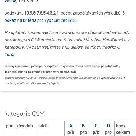
závod
, 12.05.2019
bodování:
10,9,8,7,6,5,4,3,2,1
, počet započítávaných výsledků:
3
odkaz na kritéria pro výpočet žebříčku
Po uplatnění ustanovení o určování pořadí v případě bodové shody
se v kategorri C1W umístila na třetím místě Kateřina Havlíčková a v
kategorii K1M patří třetí místo v RD slalom Vavřinci Hradilkovi.
zdroj
Tabulky zpracovávají pořadí pouze započtením výsledků závodů, nezohledňují případná další,
doplňková kritéria, používaná v případě rovnosti počtu bodů
.
Sloupce označené písmeny reprezentují jednotlivé závody dle seznamu výše, u každého závodníka je
uvedeno pořadí v závodě a získané body (p/b).
kategorie C1M
poř.
závodník
oddíl
A
B
C
D
body
p/b
p/b
p/b
p/b
celkem