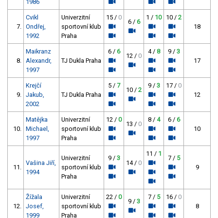
1986
Cvikl
Univerzitní
15 /
0
1 /
10
10 /
2
6 /
6
7.
Ondřej,
sportovní klub
18
1992
Praha
Maikranz
6 /
6
4 /
8
9 /
3
12 /
0
8.
Alexandr,
TJ Dukla Praha
17
1997
Krejčí
5 /
7
9 /
3
17 /
0
10 /
2
9.
Jakub,
TJ Dukla Praha
12
2002
Matějka
Univerzitní
12 /
0
8 /
4
6 /
6
13 /
0
10.
Michael,
sportovní klub
10
1997
Praha
11 /
1
Univerzitní
9 /
3
7 /
5
Vašina Jiří,
14 /
0
11.
sportovní klub
9
1994
Praha
Žížala
Univerzitní
22 /
0
7 /
5
16 /
0
9 /
3
12.
Josef,
sportovní klub
8
1999
Praha