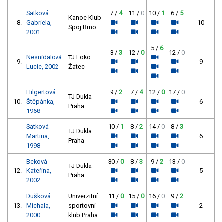
Satková
7 /
4
11 /
0
10 /
1
6 /
5
Kanoe Klub
8.
Gabriela,
10
Spoj Brno
2001
5 /
6
8 /
3
12 /
0
12 /
0
Nesnídalová
TJ Loko
9.
9
Lucie, 2002
Žatec
Hilgertová
9 /
2
7 /
4
12 /
0
17 /
0
TJ Dukla
10.
Štěpánka,
6
Praha
1968
Satková
10 /
1
8 /
2
14 /
0
8 /
3
TJ Dukla
Martina,
6
Praha
1998
Beková
30 /
0
8 /
3
9 /
2
13 /
0
TJ Dukla
12.
Kateřina,
5
Praha
2002
Dušková
Univerzitní
11 /
0
15 /
0
16 /
0
9 /
2
13.
Michala,
sportovní
2
2000
klub Praha