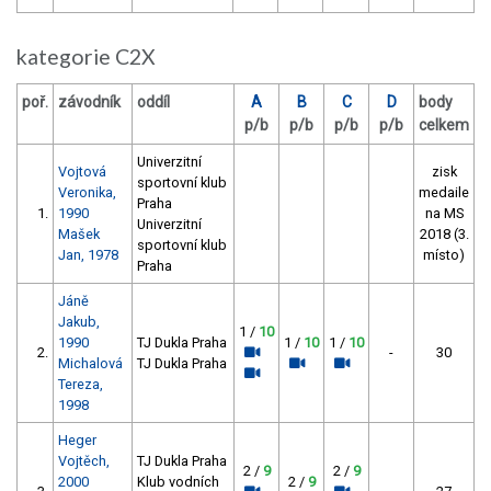
kategorie C2X
poř.
závodník
oddíl
A
B
C
D
body
p/b
p/b
p/b
p/b
celkem
Univerzitní
Vojtová
zisk
sportovní klub
Veronika,
medaile
Praha
1.
1990
na MS
Univerzitní
Mašek
2018 (3.
sportovní klub
Jan, 1978
místo)
Praha
Jáně
Jakub,
1 /
10
1990
TJ Dukla Praha
1 /
10
1 /
10
2.
-
30
Michalová
TJ Dukla Praha
Tereza,
1998
Heger
Vojtěch,
TJ Dukla Praha
2 /
9
2 /
9
2000
Klub vodních
2 /
9