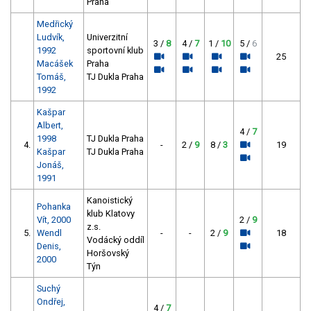
Praha
Medřický
Ludvík,
Univerzitní
3 /
8
4 /
7
1 /
10
5 /
6
1992
sportovní klub
25
Macášek
Praha
Tomáš,
TJ Dukla Praha
1992
Kašpar
Albert,
4 /
7
1998
TJ Dukla Praha
4.
-
2 /
9
8 /
3
19
Kašpar
TJ Dukla Praha
Jonáš,
1991
Kanoistický
Pohanka
klub Klatovy
Vít, 2000
2 /
9
z.s.
5.
Wendl
-
-
2 /
9
18
Vodácký oddíl
Denis,
Horšovský
2000
Týn
Suchý
Ondřej,
4 /
7