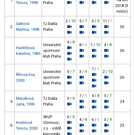
Tereza, 1998
Praha
2018 (3.
místo)
2 /
10
5 /
7
3 /
9
11 /
1
Satková
TJ Dukla
2.
26
Martina, 1998
Praha
4 /
8
Univerzitní
8 /
4
1 /
10
4 /
8
Havlíčková
sportovní
26
Kateřina, 1985
klub Praha
7 /
5
Univerzitní
5 /
7
3 /
9
2 /
10
Říhová Eva,
sportovní
26
2000
klub Praha
7 /
5
4 /
8
5 /
7
Matulková
TJ Dukla
3 /
9
5.
24
Jana, 1996
Praha
SKUP
6 /
6
4 /
8
6 /
6
3 /
9
Kneblová
Olomouc,
6.
23
Tereza, 2003
z.s. - oddíl
kanoistiky