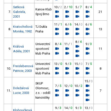
Satková
10 /
2
2 /
10
5 /
7
8 /
4
Kanoe Klub
7.
Gabriela,
21
Spoj Brno
2001
11 /
1
6 /
6
14 /
0
6 /
6
Kratochvílová
TJ Dukla
8.
13
Monika, 1992
Praha
8 /
4
Univerzitní
8 /
4
11 /
1
9 /
3
Králová
9.
sportovní
11
Adéla, 2001
klub Praha
Univerzitní
13 /
0
9 /
3
15 /
0
7 /
5
Freislebenová
10.
sportovní
8
Patricie, 2003
klub Praha
15 /
0
SKUP
7 /
5
12 /
0
10 /
2
Doležalová
Olomouc,
11.
7
Lucie, 2003
z.s. - oddíl
kanoistiky
9 /
3
14 /
0
9 /
3
13 /
0
Kloboučková