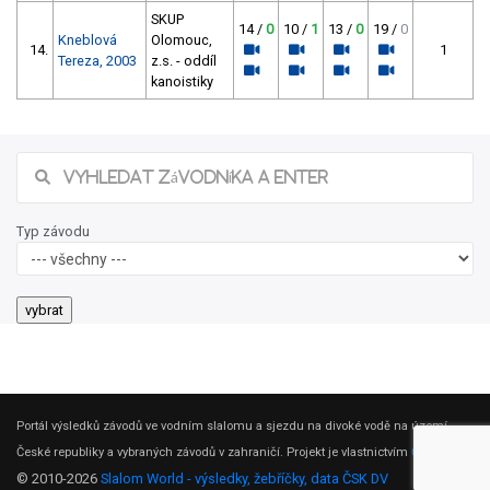
SKUP
14 /
0
10 /
1
13 /
0
19 /
0
Kneblová
Olomouc,
14.
1
Tereza, 2003
z.s. - oddíl
kanoistiky
Typ závodu
Portál výsledků závodů ve vodním slalomu a sjezdu na divoké vodě na území
České republiky a vybraných závodů v zahraničí. Projekt je vlastnictvím
ČSK DV
.
© 2010-2026
Slalom World - výsledky, žebříčky, data ČSK DV