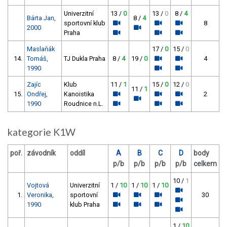
Univerzitní
13 /
0
13 /
0
8 /
4
Bárta Jan,
8 /
4
sportovní klub
8
2000
Praha
Maslaňák
17 /
0
15 /
0
14.
Tomáš,
TJ Dukla Praha
8 /
4
19 /
0
4
1990
Zajíc
Klub
11 /
1
15 /
0
12 /
0
11 /
1
15.
Ondřej,
Kanoistika
2
1990
Roudnice n.L.
kategorie K1W
poř.
závodník
oddíl
A
B
C
D
body
p/b
p/b
p/b
p/b
celkem
10 /
1
Vojtová
Univerzitní
1 /
10
1 /
10
1 /
10
1.
Veronika,
sportovní
30
1990
klub Praha
1 /
10