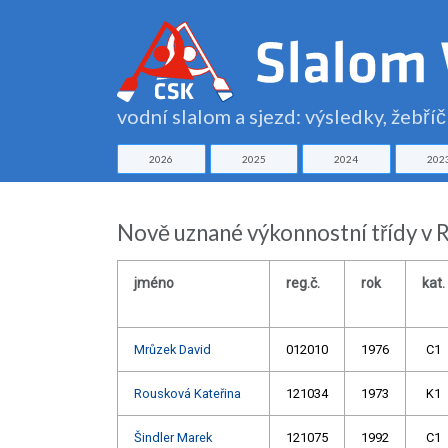
vodní slalom a sjezd: výsledky, žebří
2026
2025
2024
202
Nově uznané výkonnostní třídy v 
jméno
reg.č.
rok
kat.
Mrůzek David
012010
1976
C1
Rousková Kateřina
121034
1973
K1
Šindler Marek
121075
1992
C1