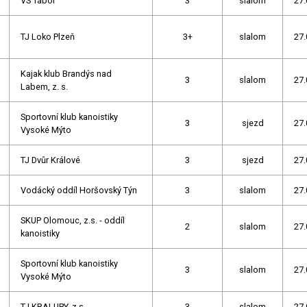
VS Tábor
3
slalom
27.
TJ Loko Plzeň
3+
slalom
27.
Kajak klub Brandýs nad
3
slalom
27.
Labem, z. s.
Sportovní klub kanoistiky
3
sjezd
27.
Vysoké Mýto
TJ Dvůr Králové
3
sjezd
27.
Vodácký oddíl Horšovský Týn
3
slalom
27.
SKUP Olomouc, z.s. - oddíl
2
slalom
27.
kanoistiky
Sportovní klub kanoistiky
3
slalom
27.
Vysoké Mýto
TJ KRALUPY, z.s.
3
slalom
27.