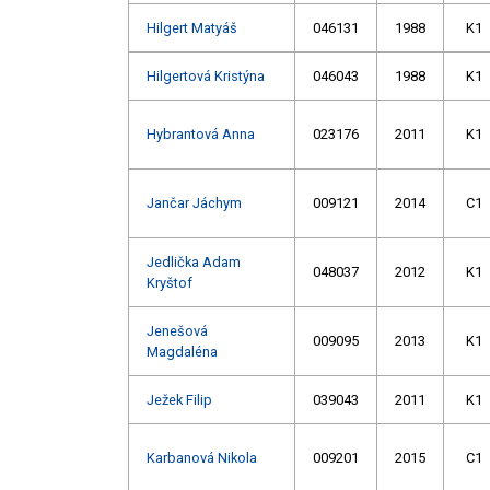
Hilgert Matyáš
046131
1988
K1
Hilgertová Kristýna
046043
1988
K1
Hybrantová Anna
023176
2011
K1
Jančar Jáchym
009121
2014
C1
Jedlička Adam
048037
2012
K1
Kryštof
Jenešová
009095
2013
K1
Magdaléna
Ježek Filip
039043
2011
K1
Karbanová Nikola
009201
2015
C1