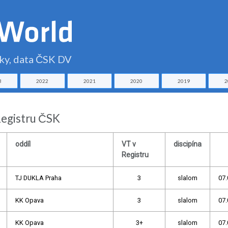
čky, data ČSK DV
3
2022
2021
2020
2019
2
Registru ČSK
oddíl
VT v
discipína
Registru
TJ DUKLA Praha
3
slalom
07.
KK Opava
3
slalom
07.
KK Opava
3+
slalom
07.