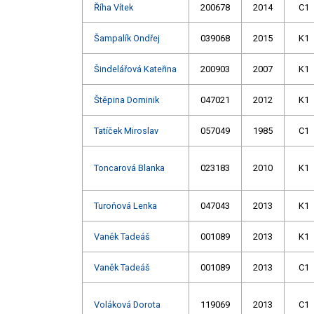
Říha Vítek
200678
2014
C1
Šampalík Ondřej
039068
2015
K1
Šindelářová Kateřina
200903
2007
K1
Štěpina Dominik
047021
2012
K1
Tatíček Miroslav
057049
1985
C1
Toncarová Blanka
023183
2010
K1
Turoňová Lenka
047043
2013
K1
Vaněk Tadeáš
001089
2013
K1
Vaněk Tadeáš
001089
2013
C1
Voláková Dorota
119069
2013
C1