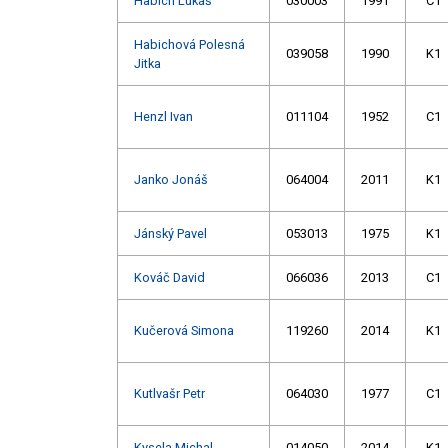
Habich Lukáš
030003
1991
C1
Habichová Polesná
039058
1990
K1
Jitka
Henzl Ivan
011104
1952
C1
Janko Jonáš
064004
2011
K1
Jánský Pavel
053013
1975
K1
Kováč David
066036
2013
C1
Kučerová Simona
119260
2014
K1
Kutlvašr Petr
064030
1977
C1
Kysela Michal
014050
2014
K1