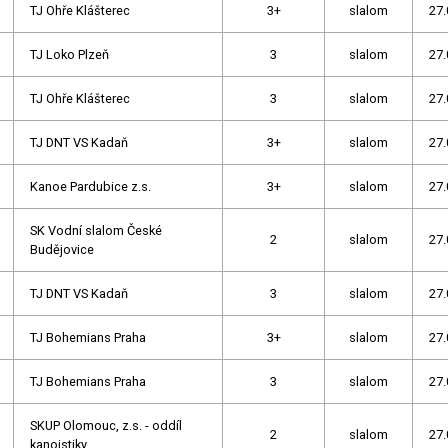
TJ Ohře Klášterec
3+
slalom
27.
TJ Loko Plzeň
3
slalom
27.
TJ Ohře Klášterec
3
slalom
27.
TJ DNT VS Kadaň
3+
slalom
27.
Kanoe Pardubice z.s.
3+
slalom
27.
SK Vodní slalom České
2
slalom
27.
Budějovice
TJ DNT VS Kadaň
3
slalom
27.
TJ Bohemians Praha
3+
slalom
27.
TJ Bohemians Praha
3
slalom
27.
SKUP Olomouc, z.s. - oddíl
2
slalom
27.
kanoistiky