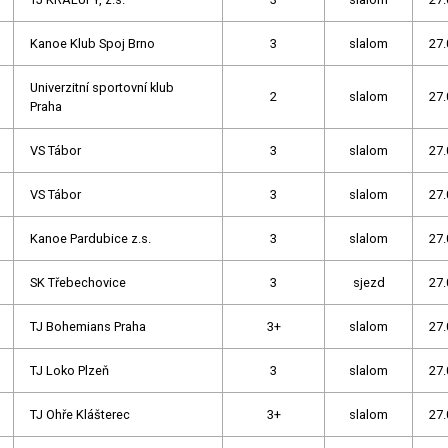
Kanoe Klub Spoj Brno
3
slalom
27.
Univerzitní sportovní klub
2
slalom
27.
Praha
VS Tábor
3
slalom
27.
VS Tábor
3
slalom
27.
Kanoe Pardubice z.s.
3
slalom
27.
SK Třebechovice
3
sjezd
27.
TJ Bohemians Praha
3+
slalom
27.
TJ Loko Plzeň
3
slalom
27.
TJ Ohře Klášterec
3+
slalom
27.