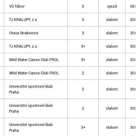
VS Tábor
3
sjezd
03.
TJ KRALUPY, z.s.
3
slalom
30.
Otava Strakonice
3
slalom
30.
TJ KRALUPY, z.s.
3+
slalom
30.
Wild Water Canoe Club FROL
3+
slalom
30.
Wild Water Canoe Club FROL
2
slalom
30.
Univerzitní sportovní klub
2
slalom
30.
Praha
Univerzitní sportovní klub
2
slalom
30.
Praha
Univerzitní sportovní klub
3+
slalom
30.
Praha