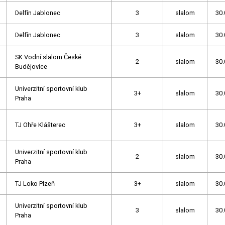
Delfín Jablonec
3
slalom
30.
Delfín Jablonec
3
slalom
30.
SK Vodní slalom České
2
slalom
30.
Budějovice
Univerzitní sportovní klub
3+
slalom
30.
Praha
TJ Ohře Klášterec
3+
slalom
30.
Univerzitní sportovní klub
2
slalom
30.
Praha
TJ Loko Plzeň
3+
slalom
30.
Univerzitní sportovní klub
3
slalom
30.
Praha