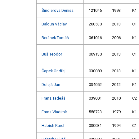
Šindlerová Denisa
121046
1993
K1
Baloun Václav
200530
2013
C1
Beránek Tomáš
061016
2006
K1
Buš Teodor
009130
2013
C1
Čapek Ondřej
030089
2013
K1
Dolejš Jan
034052
2012
K1
Franz Tadeáš
039001
2010
C2
Franz Vladimír
558723
1979
K1
Habich Karel
030031
1994
C1