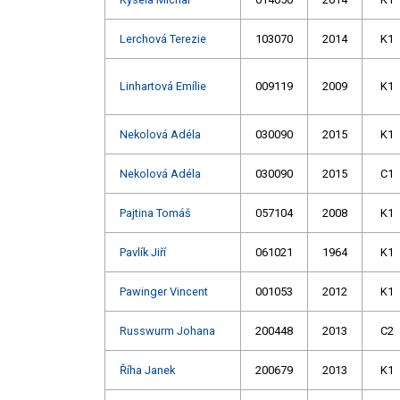
Lerchová Terezie
103070
2014
K1
Linhartová Emílie
009119
2009
K1
Nekolová Adéla
030090
2015
K1
Nekolová Adéla
030090
2015
C1
Pajtina Tomáš
057104
2008
K1
Pavlík Jiří
061021
1964
K1
Pawinger Vincent
001053
2012
K1
Russwurm Johana
200448
2013
C2
Říha Janek
200679
2013
K1