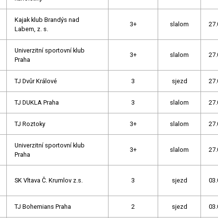
Kajak klub Brandýs nad
3+
slalom
27.
Labem, z. s.
Univerzitní sportovní klub
3+
slalom
27.
Praha
TJ Dvůr Králové
3
sjezd
27.
TJ DUKLA Praha
3
slalom
27.
TJ Roztoky
3+
slalom
27.
Univerzitní sportovní klub
3+
slalom
27.
Praha
SK Vltava Č. Krumlov z.s.
3
sjezd
03.
TJ Bohemians Praha
2
sjezd
03.