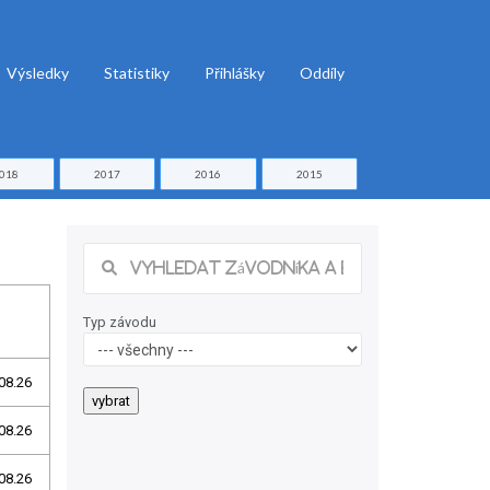
Výsledky
Statistiky
Přihlášky
Oddíly
018
2017
2016
2015
Typ závodu
08.26
08.26
08.26