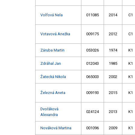
Volfová Nela
011085
2014
C1
Votavová Anežka
009175
2012
C1
Záruba Martin
053026
1974
K1
Zdráhal Jan
012043
1985
K1
Žatecká Nikola
065003
2002
K1
Železná Aneta
009193
2015
K1
Dvořáková
024124
2013
K1
Alexandra
Nováková Martina
001096
2009
K1