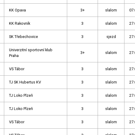
KK Opava
3+
slalom
07.
KK Rakovník
3
slalom
27.
SK Třebechovice
3
sjezd
27.
Univerzitní sportovní klub
3+
slalom
27.
Praha
VS Tábor
3
slalom
27.
TJ SK Hubertus KV
3
slalom
27.
TJ Loko Plzeň
3
slalom
27.
TJ Loko Plzeň
3
slalom
27.
VS Tábor
3
slalom
27.