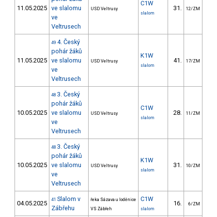
C1W
11.05.2025
ve slalomu
31.
61
USD Veltrusy
12/ZM
slalom
ve
Veltrusech
4. Český
49
pohár žáků
K1W
11.05.2025
ve slalomu
41.
68
USD Veltrusy
17/ZM
slalom
ve
Veltrusech
3. Český
48
pohár žáků
C1W
10.05.2025
ve slalomu
28.
71
USD Veltrusy
11/ZM
slalom
ve
Veltrusech
3. Český
48
pohár žáků
K1W
10.05.2025
ve slalomu
31.
43
USD Veltrusy
10/ZM
slalom
ve
Veltrusech
Slalom v
C1W
41
řeka Sázava u loděnice
04.05.2025
16.
32
6/ZM
Zábřehu
VS Zábřeh
slalom