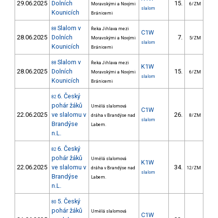
29.06.2025
Dolních
15.
26
Moravskými a Novými
6/ZM
slalom
Kounicích
Bránicemi
Slalom v
88
Řeka Jihlava mezi
C1W
28.06.2025
Dolních
7.
14
Moravskými a Novými
5/ZM
slalom
Kounicích
Bránicemi
Slalom v
88
Řeka Jihlava mezi
K1W
28.06.2025
Dolních
15.
21
Moravskými a Novými
6/ZM
slalom
Kounicích
Bránicemi
6. Český
82
pohár žáků
Umělá slalomová
C1W
22.06.2025
ve slalomu v
26.
68
dráha v Brandýse nad
8/ZM
slalom
Brandýse
Labem.
n.L.
6. Český
82
pohár žáků
Umělá slalomová
K1W
22.06.2025
ve slalomu v
34.
64
dráha v Brandýse nad
12/ZM
slalom
Brandýse
Labem.
n.L.
5. Český
80
pohár žáků
Umělá slalomová
C1W