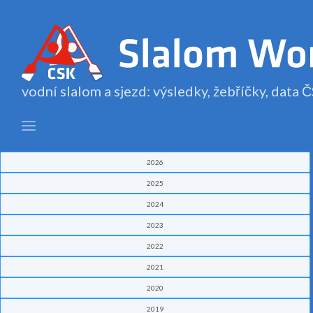
vodní slalom a sjezd: výsledky, žebříčky, data
2026
2025
2024
2023
2022
2021
2020
2019