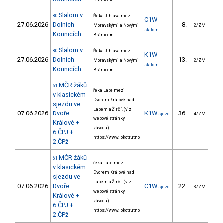
Bránicem
Slalom v
80
Řeka Jihlava mezi
C1W
27.06.2026
Dolních
8.
12
Moravskými a Novými
2/ZM
slalom
Kounicích
Bránicem
Slalom v
80
Řeka Jihlava mezi
K1W
27.06.2026
Dolních
13.
22
Moravskými a Novými
2/ZM
slalom
Kounicích
Bránicem
MČR žáků
61
řeka Labe mezi
v klasickém
Dvorem Králové nad
sjezdu ve
Labem a Žirčí. (viz
07.06.2026
Dvoře
K1W
36.
218
sjezd
4/ZM
webové stránky
Králové +
závodu).
6.ČPJ +
https://www.lokotrutno
2.ČPž
MČR žáků
61
řeka Labe mezi
v klasickém
Dvorem Králové nad
sjezdu ve
Labem a Žirčí. (viz
07.06.2026
Dvoře
C1W
22.
179
sjezd
3/ZM
webové stránky
Králové +
závodu).
6.ČPJ +
https://www.lokotrutno
2.ČPž