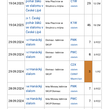
pohár žáků
C1W
řeka Ploučnice ve
19.04.2025
29.
27
12/ZM
ve slalomu v
Stružnici u mlýna
slalom
České Lípě
1. Český
29
pohár žáků
K1W
řeka Ploučnice ve
19.04.2025
46.
41
19/ZM
ve slalomu v
Stružnici u mlýna
slalom
České Lípě
Hanácký
PWK
147
Olomouc - loděnice
29.09.2024
7.
27
3/PZZ
slalom
SKUP
slalom
Hanácký
PWC
147
Olomouc - loděnice
29.09.2024
8.
27
3/PZZ
slalom
SKUP
slalom
C2X
Hanácký
147
Olomouc - loděnice
slalom
29.09.2024
3.
31
1/PZ
slalom
SKUP
ČERNÝ
Maxmilian
Hanácký
PWK
146
řeka Morava, loděnice
28.09.2024
7.
25
3/PZZ
slalom
SKUP Olomouc
slalom
Hanácký
PWC
146
řeka Morava, loděnice
28.09.2024
7.
22
3/PZZ
slalom
SKUP Olomouc
slalom