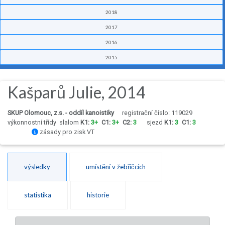
2018
2017
2016
2015
Kašparů Julie, 2014
SKUP Olomouc, z.s. - oddíl kanoistiky
registrační číslo: 119029
výkonnostní třídy
slalom
K1:
3+
C1:
3+
C2:
3
sjezd
K1:
3
C1:
3
zásady pro zisk VT
výsledky
umístění v žebříčcích
statistika
historie