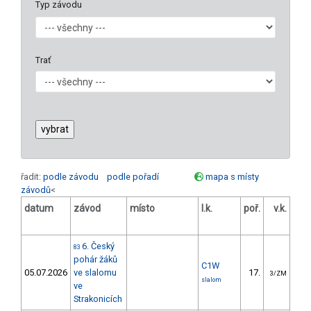
Typ závodu
Trať
řadit:
podle závodu
podle pořadí
mapa s místy
závodů
<
datum
závod
místo
l.k.
poř.
v.k.
ods
6. Český
83
pohár žáků
C1W
05.07.2026
ve slalomu
17.
19
3/ZM
slalom
ve
Strakonicích