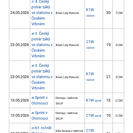
4. Český
51
pohár žáků
K1W
24.05.2026
ve slalomu v
30.
23
Areál Lídy Polesné
7/ZM
slalom
Českém
Vrbném
3. Český
49
pohár žáků
C1W
23.05.2026
ve slalomu v
19.
22
Areál Lídy Polesné
5/ZM
slalom
Českém
Vrbném
3. Český
49
pohár žáků
K1W
23.05.2026
ve slalomu v
21.
22
Areál Lídy Polesné
5/ZM
slalom
Českém
Vrbném
Sprint v
46
Olomouc - loděnice
13.05.2026
K1W
13.
10
sjezd
2/ZM
Olomouci
SKUP
Sprint v
46
Olomouc - loděnice
13.05.2026
C1W
10.
12
sjezd
3/ZM
Olomouci
SKUP
61. ročník
45
C1W
řeka Sázava u loděnice