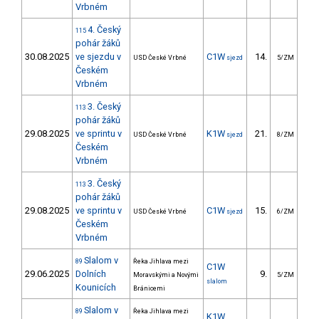
Vrbném
4. Český
115
pohár žáků
30.08.2025
ve sjezdu v
C1W
14.
133
USD České Vrbné
sjezd
5/ZM
Českém
Vrbném
3. Český
113
pohár žáků
29.08.2025
ve sprintu v
K1W
21.
12
USD České Vrbné
sjezd
8/ZM
Českém
Vrbném
3. Český
113
pohár žáků
29.08.2025
ve sprintu v
C1W
15.
17
USD České Vrbné
sjezd
6/ZM
Českém
Vrbném
Slalom v
89
Řeka Jihlava mezi
C1W
29.06.2025
Dolních
9.
21
Moravskými a Novými
5/ZM
slalom
Kounicích
Bránicemi
Slalom v
89
Řeka Jihlava mezi
K1W