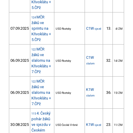
Křivoklátu +
5.ČPž
MČR
124
žáků ve
07.09.2025
sprintu na
C1W
13.
11
USD Roztoky
sjezd
4/ZM
Křivoklátu +
5.ČPž
MČR
122
žáků ve
C1W
06.09.2025
slalomu na
32.
68
USD Roztoky
14/ZM
slalom
Křivoklátu +
7.ČPž
MČR
122
žáků ve
K1W
06.09.2025
slalomu na
36.
44
USD Roztoky
15/ZM
slalom
Křivoklátu +
7.ČPž
4. Český
115
pohár žáků
30.08.2025
ve sjezdu v
K1W
23.
95
USD České Vrbné
sjezd
11/ZM
Českém