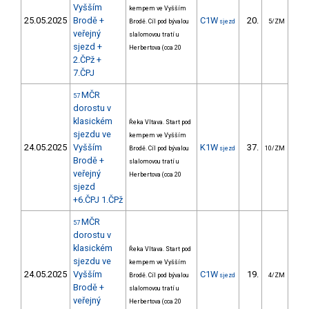
Vyšším
kempem ve Vyšším
25.05.2025
Brodě +
C1W
20.
206
Brodě. Cíl pod bývalou
sjezd
5/ZM
veřejný
slalomovou tratí u
sjezd +
Herbertova (cca 20
2.ČPž +
7.ČPJ
MČR
57
dorostu v
klasickém
Řeka Vltava. Start pod
sjezdu ve
kempem ve Vyšším
24.05.2025
Vyšším
K1W
37.
343
Brodě. Cíl pod bývalou
sjezd
10/ZM
Brodě +
slalomovou tratí u
veřejný
Herbertova (cca 20
sjezd
+6.ČPJ 1.ČPž
MČR
57
dorostu v
klasickém
Řeka Vltava. Start pod
sjezdu ve
kempem ve Vyšším
24.05.2025
Vyšším
C1W
19.
249
Brodě. Cíl pod bývalou
sjezd
4/ZM
Brodě +
slalomovou tratí u
veřejný
Herbertova (cca 20