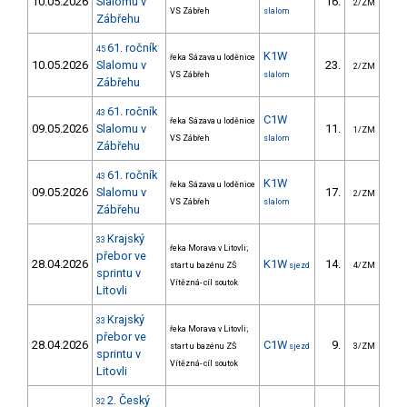
10.05.2026
Slalomu v
16.
16
2/ZM
VS Zábřeh
slalom
Zábřehu
61. ročník
45
K1W
řeka Sázava u loděnice
10.05.2026
Slalomu v
23.
21
2/ZM
VS Zábřeh
slalom
Zábřehu
61. ročník
43
C1W
řeka Sázava u loděnice
09.05.2026
Slalomu v
11.
16
1/ZM
VS Zábřeh
slalom
Zábřehu
61. ročník
43
K1W
řeka Sázava u loděnice
09.05.2026
Slalomu v
17.
14
2/ZM
VS Zábřeh
slalom
Zábřehu
Krajský
33
řeka Morava v Litovli;
přebor ve
28.04.2026
K1W
14.
12
start u bazénu ZŠ
sjezd
4/ZM
sprintu v
Vítězná- cíl soutok
Litovli
Krajský
33
řeka Morava v Litovli;
přebor ve
28.04.2026
C1W
9.
8
start u bazénu ZŠ
sjezd
3/ZM
sprintu v
Vítězná- cíl soutok
Litovli
2. Český
32