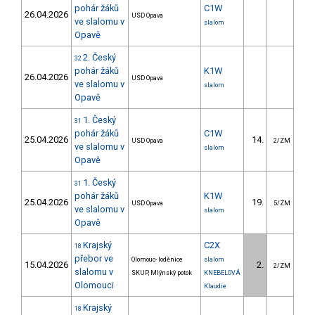
pohár žáků
C1W
26.04.2026
USD Opava
ve slalomu v
slalom
Opavě
2. Český
32
pohár žáků
K1W
26.04.2026
USD Opava
ve slalomu v
slalom
Opavě
1. Český
31
pohár žáků
C1W
25.04.2026
14.
23
USD Opava
2/ZM
ve slalomu v
slalom
Opavě
1. Český
31
pohár žáků
K1W
25.04.2026
19.
23
USD Opava
5/ZM
ve slalomu v
slalom
Opavě
Krajský
C2X
18
přebor ve
Olomouc- loděnice
slalom
15.04.2026
2.
8
2/ZM
slalomu v
SKUP, Mlýnský potok
KNEBELOVÁ
Olomouci
Klaudie
Krajský
18