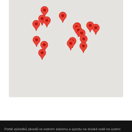
Portál výsledků závodů ve vodním slalomu a sjezdu na divoké vodě na území