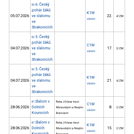
6. Český
83
pohár žáků
K1W
05.07.2026
ve slalomu
22.
17
4/ZM
slalom
ve
Strakonicích
5. Český
82
pohár žáků
C1W
04.07.2026
ve slalomu
17.
12
3/ZM
slalom
ve
Strakonicích
5. Český
82
pohár žáků
K1W
04.07.2026
ve slalomu
21.
16
4/ZM
slalom
ve
Strakonicích
Slalom v
81
Řeka Jihlava mezi
C1W
28.06.2026
Dolních
8.
14
Moravskými a Novými
2/ZM
slalom
Kounicích
Bránicem
Slalom v
81
Řeka Jihlava mezi
K1W
28.06.2026
Dolních
15.
19
Moravskými a Novými
2/ZM
slalom
Kounicích