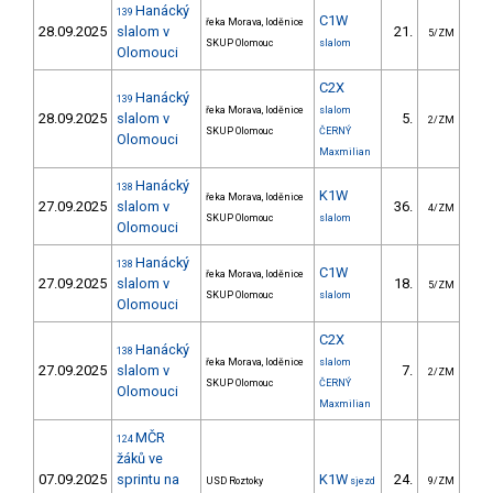
Hanácký
139
C1W
řeka Morava, loděnice
28.09.2025
slalom v
21.
30
5/ZM
SKUP Olomouc
slalom
Olomouci
C2X
Hanácký
139
řeka Morava, loděnice
slalom
28.09.2025
slalom v
5.
13
2/ZM
SKUP Olomouc
ČERNÝ
Olomouci
Maxmilian
Hanácký
138
K1W
řeka Morava, loděnice
27.09.2025
slalom v
36.
30
4/ZM
SKUP Olomouc
slalom
Olomouci
Hanácký
138
C1W
řeka Morava, loděnice
27.09.2025
slalom v
18.
30
5/ZM
SKUP Olomouc
slalom
Olomouci
C2X
Hanácký
138
řeka Morava, loděnice
slalom
27.09.2025
slalom v
7.
12
2/ZM
SKUP Olomouc
ČERNÝ
Olomouci
Maxmilian
MČR
124
žáků ve
07.09.2025
sprintu na
K1W
24.
12
USD Roztoky
sjezd
9/ZM