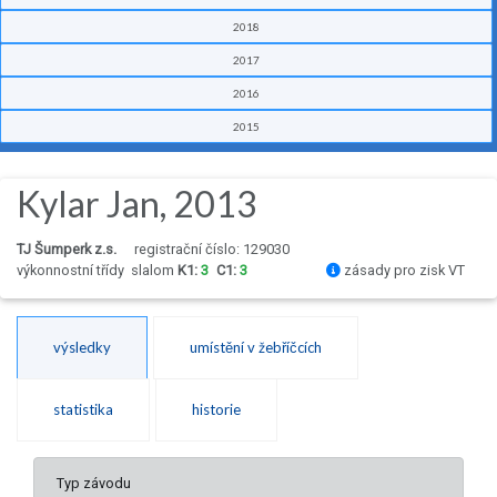
2018
2017
2016
2015
Kylar Jan, 2013
TJ Šumperk z.s.
registrační číslo: 129030
výkonnostní třídy
slalom
K1:
3
C1:
3
zásady pro zisk VT
výsledky
umístění v žebříčcích
statistika
historie
Typ závodu