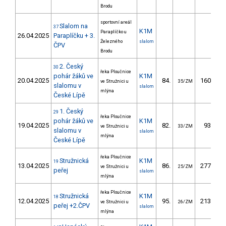
Brodu
sportovní areál
Slalom na
37
K1M
Paraplíčko u
26.04.2025
Paraplíčku + 3.
Železného
slalom
ČPV
Brodu
2. Český
30
řeka Ploučnice
pohár žáků ve
K1M
20.04.2025
84.
160.06
ve Stružnici u
35/ZM
slalomu v
slalom
mlýna
České Lípě
1. Český
29
řeka Ploučnice
pohár žáků ve
K1M
19.04.2025
82.
93.35
ve Stružnici u
33/ZM
slalomu v
slalom
mlýna
České Lípě
řeka Ploučnice
Stružnická
K1M
19
13.04.2025
86.
277.40
ve Stružnici u
25/ZM
peřej
slalom
mlýna
řeka Ploučnice
Stružnická
K1M
18
12.04.2025
95.
213.60
ve Stružnici u
26/ZM
peřej +2.ČPV
slalom
mlýna