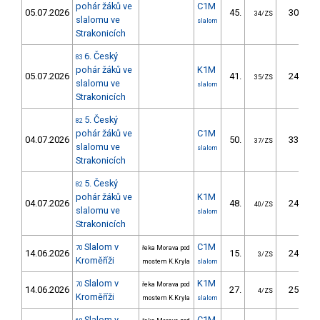
pohár žáků ve
C1M
05.07.2026
45.
30.95
34/ZS
slalomu ve
slalom
Strakonicích
6. Český
83
pohár žáků ve
K1M
05.07.2026
41.
24.02
35/ZS
slalomu ve
slalom
Strakonicích
5. Český
82
pohár žáků ve
C1M
04.07.2026
50.
33.54
37/ZS
slalomu ve
slalom
Strakonicích
5. Český
82
pohár žáků ve
K1M
04.07.2026
48.
24.58
40/ZS
slalomu ve
slalom
Strakonicích
Slalom v
C1M
70
řeka Morava pod
14.06.2026
15.
24.40
3/ZS
Kroměříži
mostem K.Kryla
slalom
Slalom v
K1M
70
řeka Morava pod
14.06.2026
27.
25.80
4/ZS
Kroměříži
mostem K.Kryla
slalom
Slalom v
C1M