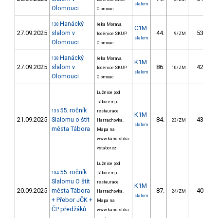
slalom
Olomouci
Olomouc
Hanácký
138
řeka Morava,
C1M
27.09.2025
slalom v
44.
53.30
loděnice SKUP
9/ZM
slalom
Olomouci
Olomouc
Hanácký
138
řeka Morava,
K1M
27.09.2025
slalom v
86.
42.80
loděnice SKUP
10/ZM
slalom
Olomouci
Olomouc
Lužnice pod
Táborem, u
55. ročník
135
restaurace
K1M
21.09.2025
Slalomu o štít
84.
43.88
Harrachovka.
23/ZM
slalom
města Tábora
Mapa na
www.kanoistika-
vstabor.cz.
Lužnice pod
55. ročník
134
Táborem, u
Slalomu O štít
restaurace
K1M
20.09.2025
města Tábora
87.
40.26
Harrachovka.
24/ZM
slalom
+ Přebor JČK +
Mapa na
ČP předžáků
www.kanoistika-