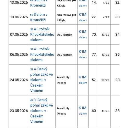
69
řeka Morava pod
13.06.2026
14.
32.10
4/ZS
Kroměříži
K.Kryla
slalom
Slalom v
K1M
69
řeka Morava pod
13.06.2026
22.
30.80
4/ZS
Kroměříži
K.Kryla
slalom
41. ročník
58
K1M
07.06.2026
Křivoklátského
70.
34.68
USD Roztoky
13/ZS
slalom
slalomu
41. ročník
57
K1M
06.06.2026
Křivoklátského
77.
36.63
USD Roztoky
13/ZS
slalom
slalomu
4. Český
51
pohár žáků ve
K1M
Areál Lídy
24.05.2026
slalomu v
52.
28.32
38/ZS
Polesné
slalom
Českém
Vrbném
3. Český
49
pohár žáků ve
K1M
Areál Lídy
23.05.2026
slalomu v
60.
38.65
43/ZS
Polesné
slalom
Českém
Vrbném