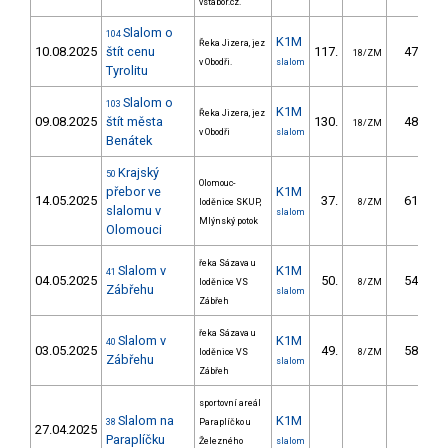
vstabor.cz.
Slalom o
104
K1M
Řeka Jizera, jez
10.08.2025
štít cenu
117.
47.94
18/ZM
v Obodři.
slalom
Tyrolitu
Slalom o
103
K1M
Řeka Jizera, jez
09.08.2025
štít města
130.
48.36
18/ZM
v Obodři
slalom
Benátek
Krajský
50
Olomouc-
přebor ve
K1M
14.05.2025
37.
61.10
loděnice SKUP,
8/ZM
slalomu v
slalom
Mlýnský potok
Olomouci
řeka Sázava u
Slalom v
K1M
41
04.05.2025
50.
54.60
loděnice VS
8/ZM
Zábřehu
slalom
Zábřeh
řeka Sázava u
Slalom v
K1M
40
03.05.2025
49.
58.40
loděnice VS
8/ZM
Zábřehu
slalom
Zábřeh
sportovní areál
Slalom na
K1M
38
Paraplíčko u
27.04.2025
Paraplíčku
Železného
slalom