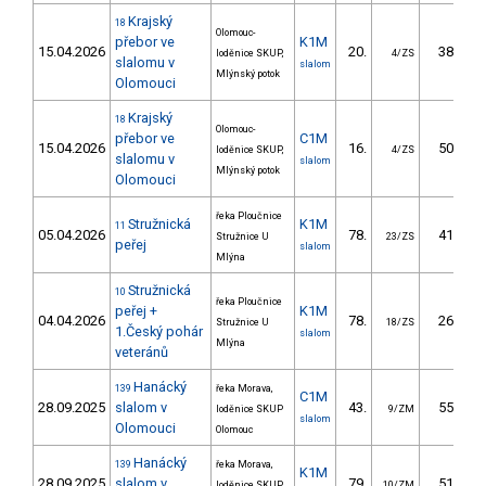
Krajský
18
Olomouc-
přebor ve
K1M
15.04.2026
20.
38.60
loděnice SKUP,
4/ZS
slalomu v
slalom
Mlýnský potok
Olomouci
Krajský
18
Olomouc-
přebor ve
C1M
15.04.2026
16.
50.60
loděnice SKUP,
4/ZS
slalomu v
slalom
Mlýnský potok
Olomouci
řeka Ploučnice
Stružnická
K1M
11
05.04.2026
78.
41.30
Stružnice U
23/ZS
peřej
slalom
Mlýna
Stružnická
10
řeka Ploučnice
peřej +
K1M
04.04.2026
78.
26.50
Stružnice U
18/ZS
1.Český pohár
slalom
Mlýna
veteránů
Hanácký
139
řeka Morava,
C1M
28.09.2025
slalom v
43.
55.40
loděnice SKUP
9/ZM
slalom
Olomouci
Olomouc
Hanácký
139
řeka Morava,
K1M
28.09.2025
slalom v
79.
51.00
loděnice SKUP
10/ZM