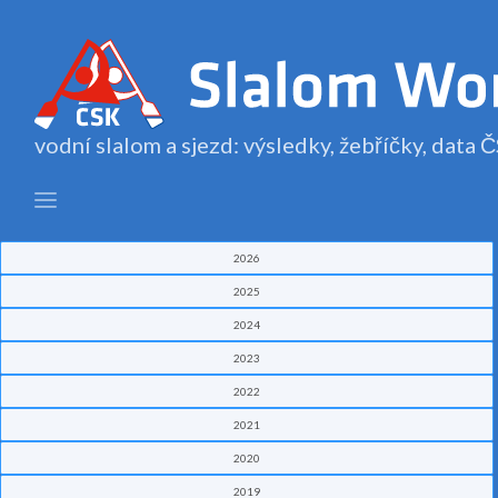
vodní slalom a sjezd: výsledky, žebříčky, data
2026
2025
2024
2023
2022
2021
2020
2019