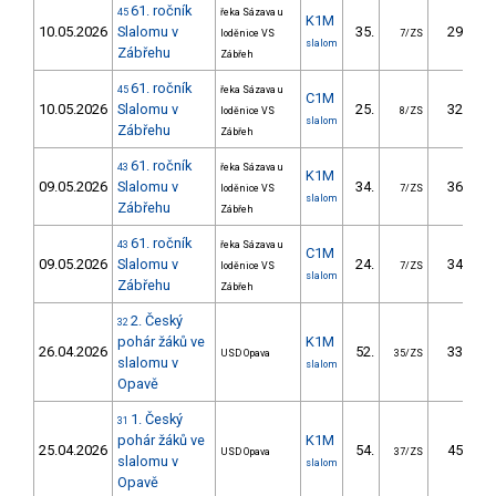
61. ročník
45
řeka Sázava u
K1M
10.05.2026
Slalomu v
35.
29.70
loděnice VS
7/ZS
slalom
Zábřehu
Zábřeh
61. ročník
45
řeka Sázava u
C1M
10.05.2026
Slalomu v
25.
32.70
loděnice VS
8/ZS
slalom
Zábřehu
Zábřeh
61. ročník
43
řeka Sázava u
K1M
09.05.2026
Slalomu v
34.
36.30
loděnice VS
7/ZS
slalom
Zábřehu
Zábřeh
61. ročník
43
řeka Sázava u
C1M
09.05.2026
Slalomu v
24.
34.40
loděnice VS
7/ZS
slalom
Zábřehu
Zábřeh
2. Český
32
pohár žáků ve
K1M
26.04.2026
52.
33.75
USD Opava
35/ZS
slalomu v
slalom
Opavě
1. Český
31
pohár žáků ve
K1M
25.04.2026
54.
45.97
USD Opava
37/ZS
slalomu v
slalom
Opavě