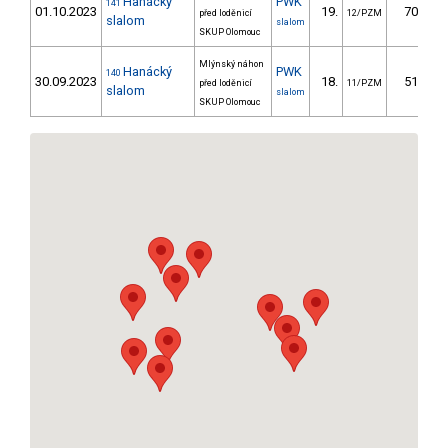
Hanácký
PWK
141
01.10.2023
19.
70.30
před loděnicí
12/PZM
slalom
slalom
SKUP Olomouc
Mlýnský náhon
Hanácký
PWK
140
30.09.2023
18.
51.20
před loděnicí
11/PZM
slalom
slalom
SKUP Olomouc