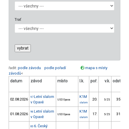
Trať
řadit:
podle závodu
podle pořadí
mapa s místy
závodů
<
datum
závod
místo
l.k.
poř.
v.k.
odstup
[s]
Letní slalom
K1M
97
02.08.2026
20.
35.32
USD Opava
5/ZS
v Opavě
slalom
Letní slalom
K1M
96
01.08.2026
17.
31.79
USD Opava
5/ZS
v Opavě
slalom
6. Český
83