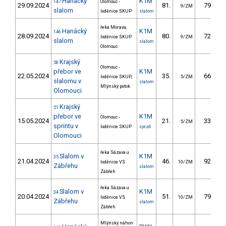
Hanácký
K1M
147
Olomouc -
29.09.2024
81.
79.90
9/ZM
slalom
loděnice SKUP
slalom
řeka Morava,
Hanácký
K1M
146
28.09.2024
80.
72.80
loděnice SKUP
9/ZM
slalom
slalom
Olomouc
Krajský
58
Olomouc -
přebor ve
K1M
22.05.2024
35.
66.60
loděnice SKUP,
5/ZM
slalomu v
slalom
Mlýnský potok
Olomouci
Krajský
51
přebor ve
K1M
Olomouc -
15.05.2024
21.
33.50
5/ZM
sprintu v
loděnice SKUP
sjezd
Olomouci
řeka Sázava u
Slalom v
K1M
35
21.04.2024
46.
92.90
loděnice VS
10/ZM
Zábřehu
slalom
Zábřeh
řeka Sázava u
Slalom v
K1M
34
20.04.2024
51.
79.80
loděnice VS
10/ZM
Zábřehu
slalom
Zábřeh
Mlýnský náhon