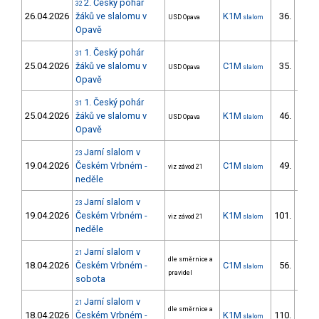
2. Český pohár
32
26.04.2026
žáků ve slalomu v
K1M
36.
USD Opava
slalom
27/ZS
Opavě
1. Český pohár
31
25.04.2026
žáků ve slalomu v
C1M
35.
USD Opava
slalom
21/ZS
Opavě
1. Český pohár
31
25.04.2026
žáků ve slalomu v
K1M
46.
USD Opava
slalom
33/ZS
Opavě
Jarní slalom v
23
19.04.2026
Českém Vrbném -
C1M
49.
viz závod 21
slalom
19/ZS
neděle
Jarní slalom v
23
19.04.2026
Českém Vrbném -
K1M
101.
viz závod 21
slalom
36/ZS
neděle
Jarní slalom v
21
dle směrnice a
18.04.2026
Českém Vrbném -
C1M
56.
slalom
21/ZS
pravidel
sobota
Jarní slalom v
21
dle směrnice a
18.04.2026
Českém Vrbném -
K1M
110.
slalom
35/ZS