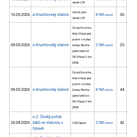
závod č.39
stejně jako
10.05.2026
Krumlovský slalom
K1M
30.
40
slalom
6/ZS
závod č.39
Český Krumlov,
řeka Vltava pod
jezem s krytou
09.05.2026
Krumlovský slalom
C1M
25.
39
lávkou Rechle
slalom
7/ZS
(před loděnicí
SK Vltava) ř.km
284,8
Český Krumlov,
řeka Vltava pod
jezem s krytou
09.05.2026
Krumlovský slalom
K1M
44.
39
lávkou Rechle
slalom
11/ZS
(před loděnicí
SK Vltava) ř.km
284,8
2. Český pohár
32
26.04.2026
žáků ve slalomu v
C1M
42.
USD Opava
slalom
28/ZS
Opavě