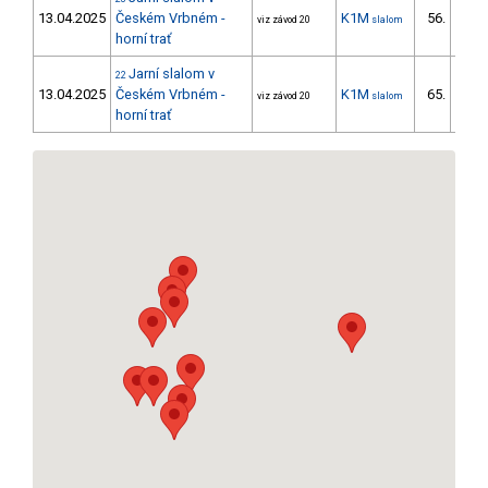
13.04.2025
Českém Vrbném -
K1M
56.
viz závod 20
slalom
horní trať
Jarní slalom v
22
13.04.2025
Českém Vrbném -
K1M
65.
viz závod 20
slalom
horní trať