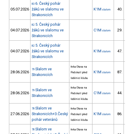
6. Český pohár
83
05.07.2026
žáků ve slalomu ve
K1M
40.
slalom
34/ZS
Strakonicích
5. Český pohár
82
04.07.2026
žáků ve slalomu ve
C1M
29.
slalom
22/ZS
Strakonicích
5. Český pohár
82
04.07.2026
žáků ve slalomu ve
K1M
47.
slalom
39/ZS
Strakonicích
řeka Otava na
Slalom ve
79
28.06.2026
K1M
87.
Podskalí před
slalom
26/ZS
Strakonicích
loděnicí klubu
řeka Otava na
Slalom ve
79
28.06.2026
C1M
44.
Podskalí před
slalom
11/ZS
Strakonicích
loděnicí klubu
Slalom ve
78
řeka Otava na
27.06.2026
Strakonicích+3.Český
K1M
86.
Podskalí před
slalom
26/ZS
pohár veteránů
loděnicí klubu
Slalom ve
78
řeka Otava na