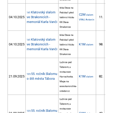
řeka Otava na
Klatovský slalom
141
Podskalí před
C2M
slalom
04.10.2025
ve Strakonicích -
11.
loděnicí klubu
VRAJ Antonín
memoriál Karla Vanči
KK Otava
Strakonice
řeka Otava na
Klatovský slalom
141
Podskalí před
04.10.2025
ve Strakonicích -
K1M
98.
loděnicí klubu
slalom
memoriál Karla Vanči
KK Otava
Strakonice
Lužnice pod
Táborem, u
restaurace
55. ročník Slalomu
135
21.09.2025
K1M
82.
Harrachovka.
slalom
22/ZM
o štít města Tábora
Mapa na
www.kanoistika-
vstabor.cz.
Lužnice pod
Táborem, u
restaurace
55. ročník Slalomu
135