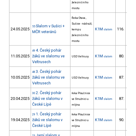
železničního
mostu
Řeka Otava ,
Sušice - nádraží,
Slalom v Sušici +
55
24.05.2025
K1M
116.
kemp u
slalom
11/ZM
MČR veteránů
železničního
mostu
4. Český pohár
49
11.05.2025
žáků ve slalomu ve
K1M
80.
USD Veltrusy
slalom
29/ZM
Veltrusech
3. Český pohár
48
10.05.2025
žáků ve slalomu ve
K1M
87.
USD Veltrusy
slalom
35/ZM
Veltrusech
2. Český pohár
30
řeka Ploučnice
20.04.2025
žáků ve slalomu v
K1M
87.
ve Stružnici u
slalom
37/ZM
České Lípě
mlýna
1. Český pohár
29
řeka Ploučnice
19.04.2025
žáků ve slalomu v
K1M
90.
ve Stružnici u
slalom
39/ZM
České Lípě
mlýna
Jarní slalom v
23