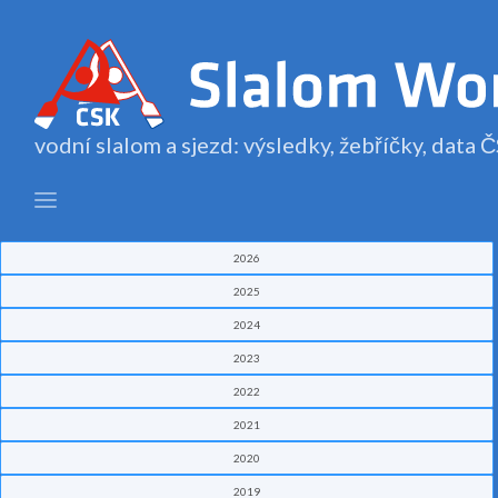
vodní slalom a sjezd: výsledky, žebříčky, data
2026
2025
2024
2023
2022
2021
2020
2019