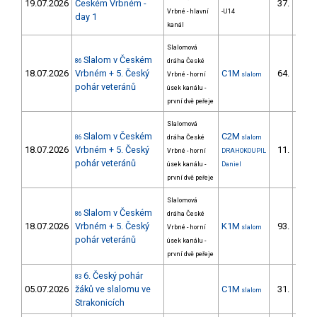
19.07.2026
Českém Vrbném -
37.
30/ZS
Vrbné - hlavní
-U14
day 1
kanál
Slalomová
Slalom v Českém
86
dráha České
18.07.2026
Vrbném + 5. Český
C1M
64.
Vrbné - horní
slalom
14/ZS
pohár veteránů
úsek kanálu -
první dvě peřeje
Slalomová
Slalom v Českém
C2M
86
dráha České
slalom
18.07.2026
Vrbném + 5. Český
11.
Vrbné - horní
DRAHOKOUPIL
1/ZS
pohár veteránů
úsek kanálu -
Daniel
první dvě peřeje
Slalomová
Slalom v Českém
86
dráha České
18.07.2026
Vrbném + 5. Český
K1M
93.
Vrbné - horní
slalom
16/ZS
pohár veteránů
úsek kanálu -
první dvě peřeje
6. Český pohár
83
05.07.2026
žáků ve slalomu ve
C1M
31.
slalom
23/ZS
Strakonicích