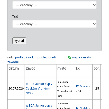
Trať
řadit:
podle závodu
podle pořadí
mapa s místy
závodů
<
datum
závod
místo
l.k.
poř.
v.k.
Slalomová
ECA Junior cup v
89
K1M
dráha České
slalom
20.07.2026
Českém Vrbném -
25.
Vrbné - hlavní
-U14
day 2
kanál
Slalomová
ECA Junior cup v
88
K1M
dráha České
slalom