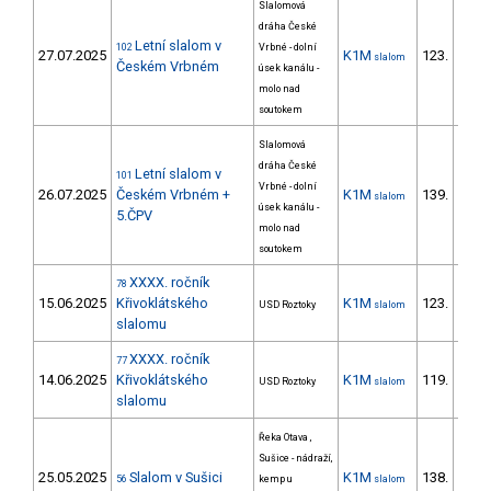
Slalomová
dráha České
Letní slalom v
102
Vrbné - dolní
27.07.2025
K1M
123.
slalom
Českém Vrbném
úsek kanálu -
molo nad
soutokem
Slalomová
dráha České
Letní slalom v
101
Vrbné - dolní
26.07.2025
Českém Vrbném +
K1M
139.
slalom
úsek kanálu -
5.ČPV
molo nad
soutokem
XXXX. ročník
78
15.06.2025
Křivoklátského
K1M
123.
USD Roztoky
slalom
17/ZM
slalomu
XXXX. ročník
77
14.06.2025
Křivoklátského
K1M
119.
USD Roztoky
slalom
17/ZM
slalomu
Řeka Otava ,
Sušice - nádraží,
25.05.2025
Slalom v Sušici
K1M
138.
56
kemp u
slalom
19/ZM