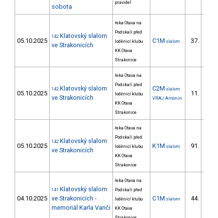
pravidel
sobota
řeka Otava na
Podskalí před
Klatovský slalom
142
05.10.2025
C1M
37.
loděnicí klubu
slalom
ve Strakonicích
KK Otava
Strakonice
řeka Otava na
Podskalí před
Klatovský slalom
C2M
142
slalom
05.10.2025
11.
loděnicí klubu
ve Strakonicích
VRAJ Antonín
KK Otava
Strakonice
řeka Otava na
Podskalí před
Klatovský slalom
142
05.10.2025
K1M
91.
loděnicí klubu
slalom
ve Strakonicích
KK Otava
Strakonice
řeka Otava na
Klatovský slalom
141
Podskalí před
04.10.2025
ve Strakonicích -
C1M
44.
loděnicí klubu
slalom
memoriál Karla Vanči
KK Otava
Strakonice