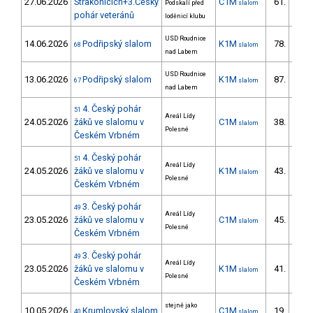
27.06.2026
Strakonicích+3.Český
C1M
61.
Podskalí před
slalom
18/ZS
pohár veteránů
loděnicí klubu
USD Roudnice
14.06.2026
Podřipský slalom
K1M
78.
68
slalom
19/ZS
nad Labem
USD Roudnice
13.06.2026
Podřipský slalom
K1M
87.
67
slalom
22/ZS
nad Labem
4. Český pohár
51
Areál Lídy
24.05.2026
žáků ve slalomu v
C1M
38.
slalom
25/ZS
Polesné
Českém Vrbném
4. Český pohár
51
Areál Lídy
24.05.2026
žáků ve slalomu v
K1M
43.
slalom
32/ZS
Polesné
Českém Vrbném
3. Český pohár
49
Areál Lídy
23.05.2026
žáků ve slalomu v
C1M
45.
slalom
29/ZS
Polesné
Českém Vrbném
3. Český pohár
49
Areál Lídy
23.05.2026
žáků ve slalomu v
K1M
41.
slalom
31/ZS
Polesné
Českém Vrbném
stejně jako
10.05.2026
Krumlovský slalom
C1M
19.
40
slalom
6/ZS