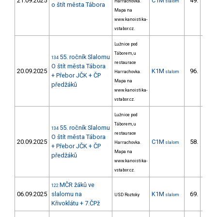
21.09.2025
C1M
49.
Harrachovka.
slalom
17/ZM
o štít města Tábora
Mapa na
www.kanoistika-
vstabor.cz.
Lužnice pod
Táborem, u
55. ročník Slalomu
134
restaurace
O štít města Tábora
20.09.2025
K1M
96.
Harrachovka.
slalom
26/ZM
+ Přebor JČK + ČP
Mapa na
předžáků
www.kanoistika-
vstabor.cz.
Lužnice pod
Táborem, u
55. ročník Slalomu
134
restaurace
O štít města Tábora
20.09.2025
C1M
58.
Harrachovka.
slalom
20/ZM
+ Přebor JČK + ČP
Mapa na
předžáků
www.kanoistika-
vstabor.cz.
MČR žáků ve
122
06.09.2025
slalomu na
K1M
69.
USD Roztoky
slalom
33/ZM
Křivoklátu + 7.ČPž