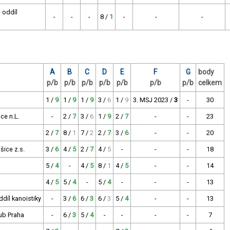
 oddíl
-
-
-
8 /
1
-
-
-
A
B
C
D
E
F
G
body
p/b
p/b
p/b
p/b
p/b
p/b
p/b
celkem
1 /
9
1 /
9
1 /
9
3 /
6
1 /
9
3. MSJ 2023 /
3
-
30
ce n.L.
-
2 /
7
3 /
6
1 /
9
2 /
7
-
-
23
2 /
7
8 /
1
7 /
2
2 /
7
3 /
6
-
-
20
šice z.s.
3 /
6
4 /
5
2 /
7
4 /
5
-
-
-
18
5 /
4
-
4 /
5
8 /
1
4 /
5
-
-
14
4 /
5
5 /
4
-
5 /
4
-
-
-
13
díl kanoistiky
-
3 /
6
6 /
3
6 /
3
5 /
4
-
-
13
lub Praha
-
6 /
3
5 /
4
-
-
-
-
7