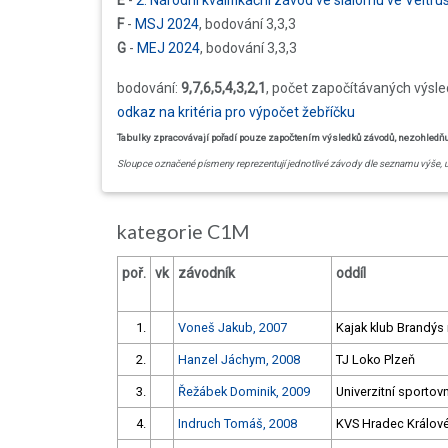
E
-
2. Národní kvalifikační závod ve slalomu ve Veltr
F
-
MSJ 2024
, bodování 3,3,3
G
-
MEJ 2024
, bodování 3,3,3
bodování:
9,7,6,5,4,3,2,1
, počet započítávaných výsl
odkaz na kritéria pro výpočet žebříčku
Tabulky zpracovávají pořadí pouze započtením výsledků závodů, nezohledňují 
Sloupce označené písmeny reprezentují jednotlivé závody dle seznamu výše, 
kategorie C1M
poř.
vk
závodník
oddíl
1.
Voneš Jakub, 2007
Kajak klub Brandýs 
2.
Hanzel Jáchym, 2008
TJ Loko Plzeň
3.
Řežábek Dominik, 2009
Univerzitní sportovn
4.
Indruch Tomáš, 2008
KVS Hradec Králov