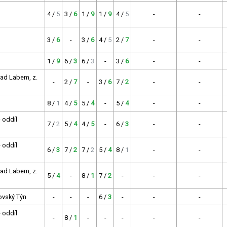
4 /
5
3 /
6
1 /
9
1 /
9
4 /
5
-
-
3 /
6
-
3 /
6
4 /
5
2 /
7
-
-
1 /
9
6 /
3
6 /
3
-
3 /
6
-
-
nad Labem, z.
-
2 /
7
-
3 /
6
7 /
2
-
-
8 /
1
4 /
5
5 /
4
-
5 /
4
-
-
 oddíl
7 /
2
5 /
4
4 /
5
-
6 /
3
-
-
 oddíl
6 /
3
7 /
2
7 /
2
5 /
4
8 /
1
-
-
nad Labem, z.
5 /
4
-
8 /
1
7 /
2
-
-
-
ovský Týn
-
-
-
6 /
3
-
-
-
 oddíl
-
8 /
1
-
-
-
-
-