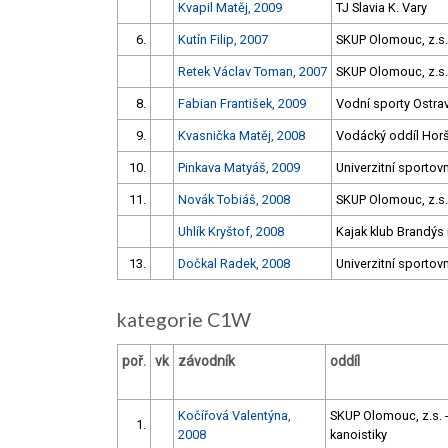
Kvapil Matěj, 2009
TJ Slavia K. Vary
6.
Kutín Filip, 2007
SKUP Olomouc, z.s. 
Retek Václav Toman, 2007
SKUP Olomouc, z.s. 
8.
Fabian František, 2009
Vodní sporty Ostrav
9.
Kvasnička Matěj, 2008
Vodácký oddíl Hor
10.
Pinkava Matyáš, 2009
Univerzitní sportovn
11.
Novák Tobiáš, 2008
SKUP Olomouc, z.s. 
Uhlík Kryštof, 2008
Kajak klub Brandýs 
13.
Dočkal Radek, 2008
Univerzitní sportovn
kategorie C1W
poř.
vk
závodník
oddíl
Kočířová Valentýna,
SKUP Olomouc, z.s. -
1.
2008
kanoistiky