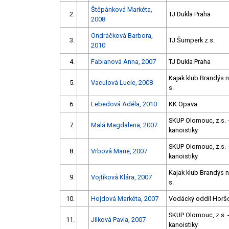
Štěpánková Markéta,
2.
TJ Dukla Praha
2008
Ondráčková Barbora,
3.
TJ Šumperk z.s.
2010
4.
Fabianová Anna, 2007
TJ Dukla Praha
Kajak klub Brandýs 
5.
Vaculová Lucie, 2008
s.
6.
Lebedová Adéla, 2010
KK Opava
SKUP Olomouc, z.s. -
7.
Malá Magdalena, 2007
kanoistiky
SKUP Olomouc, z.s. -
8.
Vrbová Marie, 2007
kanoistiky
Kajak klub Brandýs 
9.
Vojtíková Klára, 2007
s.
10.
Hojdová Markéta, 2007
Vodácký oddíl Horš
SKUP Olomouc, z.s. -
11.
Jílková Pavla, 2007
kanoistiky