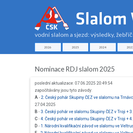
vodní slalom a sjezd: výsledky, žebří
2026
2025
2024
202
Nominace RDJ slalom 2025
poslední aktualizace: 07.06.2025 20:49:54
započítávány jsou tyto závody:
A
-
2. Český pohár Skupiny ČEZ ve slalomu na Trnávc
27.04.2025
B
-
3. Český pohár ve slalomu Skupiny ČEZ v Troji +
C
-
4. Český pohár ve slalomu Skupiny ČEZ v Troji +
D
-
1. Národní kvalifikační závod ve slalomu ve Veltr