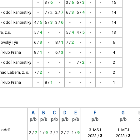
-
3 /
6
-
3 /
6
6 /
3
-
-
15
- oddíl kanoistiky
-
7 /
2
2 /
7
6 /
3
5 /
4
-
-
14
- oddíl kanoistiky
4 /
5
6 /
3
3 /
6
-
-
-
-
14
a, z.s.
5 /
4
-
-
5 /
4
4 /
5
-
-
13
šovský Týn
6 /
3
-
8 /
1
7 /
2
-
-
-
6
í klub Praha
8 /
1
-
6 /
3
-
-
-
-
4
- oddíl kanoistiky
-
-
-
-
7 /
2
-
-
2
nad Labem, z. s.
7 /
2
-
-
-
-
-
-
2
í klub Praha
-
8 /
1
-
-
-
-
-
1
A
B
C
D
E
F
G
p/b
p/b
p/b
p/b
p/b
p/b
p/b
 oddíl
3. MSJ
1. MEJ
2 /
7
1 /
9
2 /
7
2 /
7
1 /
9
2023 /
3
2023 /
3