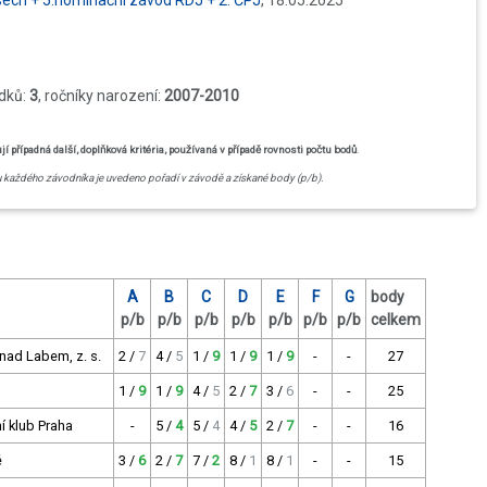
usech + 5.nominační závod RDJ + 2. ČPJ
, 18.05.2025
edků:
3
, ročníky narození:
2007-2010
případná další, doplňková kritéria, používaná v případě rovnosti počtu bodů
.
u každého závodníka je uvedeno pořadí v závodě a získané body (p/b).
A
B
C
D
E
F
G
body
p/b
p/b
p/b
p/b
p/b
p/b
p/b
celkem
nad Labem, z. s.
2 /
7
4 /
5
1 /
9
1 /
9
1 /
9
-
-
27
1 /
9
1 /
9
4 /
5
2 /
7
3 /
6
-
-
25
í klub Praha
-
5 /
4
5 /
4
4 /
5
2 /
7
-
-
16
é
3 /
6
2 /
7
7 /
2
8 /
1
8 /
1
-
-
15