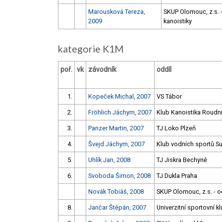
Marousková Tereza,
SKUP Olomouc, z.s. -
2009
kanoistiky
kategorie K1M
poř.
vk
závodník
oddíl
1.
Kopeček Michal, 2007
VS Tábor
2.
Fröhlich Jáchym, 2007
Klub Kanoistika Roudni
3.
Panzer Martin, 2007
TJ Loko Plzeň
4.
Švejd Jáchym, 2007
Klub vodních sportů Su
5.
Uhlík Jan, 2008
TJ Jiskra Bechyně
6.
Svoboda Šimon, 2008
TJ Dukla Praha
Novák Tobiáš, 2008
SKUP Olomouc, z.s. - od
8.
Jančar Štěpán, 2007
Univerzitní sportovní k