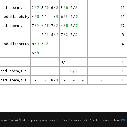
 nad Labem, z. s.
2 /
7
3 /
6
6 /
3
3 /
6
6 /
3
-
-
19
- oddíl kanoistiky
4 /
5
5 /
4
1 /
9
6 /
3
4 /
5
-
-
19
 nad Labem, z. s.
7 /
2
4 /
5
7 /
2
4 /
5
2 /
7
-
-
17
-
8 /
1
5 /
4
7 /
2
7 /
2
-
-
8
- oddíl kanoistiky
8 /
1
6 /
3
-
-
-
-
-
4
6 /
3
-
-
-
-
-
-
3
-
-
-
8 /
1
-
-
-
1
 nad Labem, z. s.
-
-
-
-
8 /
1
-
-
1
 nad Labem, z. s.
-
-
8 /
1
-
-
-
-
1
ě na území České republiky a vybraných závodů v zahraničí. Projekt je vlastnictvím
ČSK