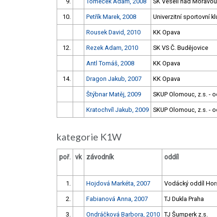
9.
Tomeček Adam, 2008
SK Veselí nad Moravou
10.
Petřík Marek, 2008
Univerzitní sportovní k
Rousek David, 2010
KK Opava
12.
Rezek Adam, 2010
SK VS Č. Budějovice
Antl Tomáš, 2008
KK Opava
14.
Dragon Jakub, 2007
KK Opava
Štýbnar Matěj, 2009
SKUP Olomouc, z.s. - od
Kratochvíl Jakub, 2009
SKUP Olomouc, z.s. - od
kategorie K1W
poř.
vk
závodník
oddíl
1.
Hojdová Markéta, 2007
Vodácký oddíl Hor
2.
Fabianová Anna, 2007
TJ Dukla Praha
3.
Ondráčková Barbora, 2010
TJ Šumperk z.s.