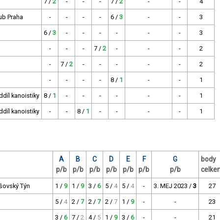
7 /
2
-
-
-
7 /
2
-
-
4
lub Praha
-
-
-
-
6 /
3
-
-
3
6 /
3
-
-
-
-
-
-
3
-
-
-
7 /
2
-
-
-
2
-
7 /
2
-
-
-
-
-
2
-
-
-
-
8 /
1
-
-
1
díl kanoistiky
8 /
1
-
-
-
-
-
-
1
díl kanoistiky
-
-
8 /
1
-
-
-
-
1
A
B
C
D
E
F
G
body
p/b
p/b
p/b
p/b
p/b
p/b
p/b
celke
šovský Týn
1 /
9
1 /
9
3 /
6
5 /
4
5 /
4
-
3. MEJ 2023 /
3
27
5 /
4
2 /
7
2 /
7
2 /
7
1 /
9
-
-
23
3 /
6
7 /
2
4 /
5
1 /
9
3 /
6
-
-
21