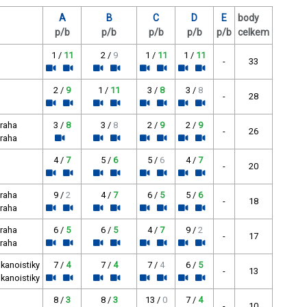
A
B
C
D
E
body
p/b
p/b
p/b
p/b
p/b
celkem
1 /
11
2 /
9
1 /
11
1 /
11
-
33
2 /
9
1 /
11
3 /
8
3 /
8
-
28
Praha
3 /
8
3 /
8
2 /
9
2 /
9
-
26
Praha
4 /
7
5 /
6
5 /
6
4 /
7
-
20
Praha
9 /
2
4 /
7
6 /
5
5 /
6
-
18
Praha
Praha
6 /
5
6 /
5
4 /
7
9 /
2
-
17
Praha
 kanoistiky
7 /
4
7 /
4
7 /
4
6 /
5
-
13
 kanoistiky
8 /
3
8 /
3
13 /
0
7 /
4
-
10