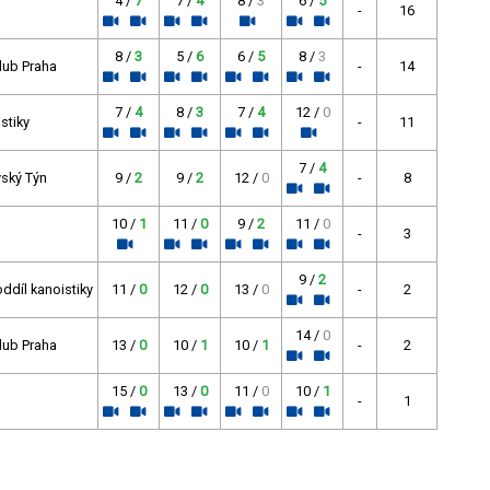
4 /
7
7 /
4
8 /
3
6 /
5
-
16
8 /
3
5 /
6
6 /
5
8 /
3
klub Praha
-
14
7 /
4
8 /
3
7 /
4
12 /
0
stiky
-
11
7 /
4
ský Týn
9 /
2
9 /
2
12 /
0
-
8
10 /
1
11 /
0
9 /
2
11 /
0
-
3
9 /
2
ddíl kanoistiky
11 /
0
12 /
0
13 /
0
-
2
14 /
0
klub Praha
13 /
0
10 /
1
10 /
1
-
2
15 /
0
13 /
0
11 /
0
10 /
1
-
1