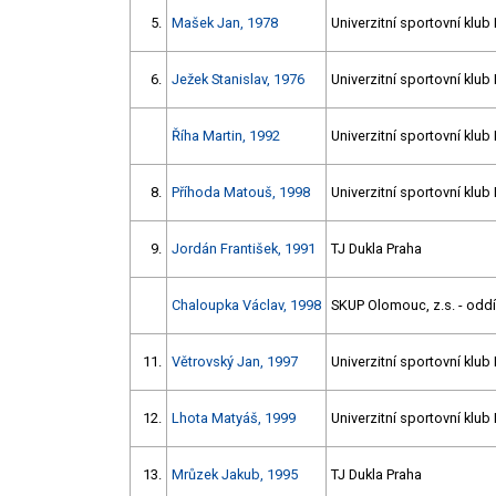
5.
Mašek Jan, 1978
Univerzitní sportovní klub
6.
Ježek Stanislav, 1976
Univerzitní sportovní klub
Říha Martin, 1992
Univerzitní sportovní klub
8.
Příhoda Matouš, 1998
Univerzitní sportovní klub
9.
Jordán František, 1991
TJ Dukla Praha
Chaloupka Václav, 1998
SKUP Olomouc, z.s. - oddíl
11.
Větrovský Jan, 1997
Univerzitní sportovní klub
12.
Lhota Matyáš, 1999
Univerzitní sportovní klub
13.
Mrůzek Jakub, 1995
TJ Dukla Praha