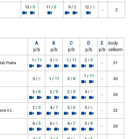
13 /
0
11 /
0
9 /
2
12 /
0
-
2
A
B
C
D
E
body
p/b
p/b
p/b
p/b
p/b
celkem
1 /
11
3 /
8
1 /
11
2 /
9
klub Praha
-
31
1 /
11
5 /
6
1 /
11
3 /
8
-
30
3 /
8
2 /
9
2 /
9
4 /
7
-
26
2 /
9
4 /
7
5 /
6
5 /
6
ice n.L.
-
22
6 /
5
6 /
5
4 /
7
3 /
8
-
20