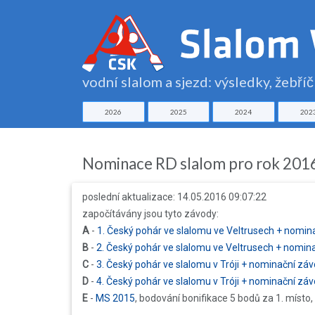
vodní slalom a sjezd: výsledky, žebří
2026
2025
2024
202
Nominace RD slalom pro rok 201
poslední aktualizace: 14.05.2016 09:07:22
započítávány jsou tyto závody:
A
-
1. Český pohár ve slalomu ve Veltrusech + nomin
B
-
2. Český pohár ve slalomu ve Veltrusech + nomin
C
-
3. Český pohár ve slalomu v Tróji + nominační zá
D
-
4. Český pohár ve slalomu v Tróji + nominační zá
E
-
MS 2015
, bodování bonifikace 5 bodů za 1. místo,