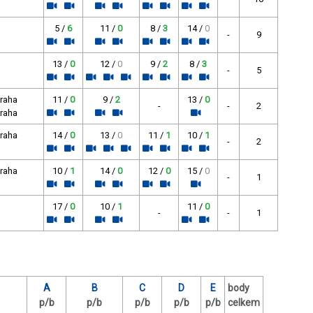
5 /
6
11 /
0
8 /
3
14 /
0
-
9
13 /
0
12 /
0
9 /
2
8 /
3
-
5
Praha
11 /
0
9 /
2
13 /
0
-
-
2
Praha
Praha
14 /
0
13 /
0
11 /
1
10 /
1
-
2
Praha
10 /
1
14 /
0
12 /
0
15 /
0
-
1
17 /
0
10 /
1
11 /
0
-
-
1
A
B
C
D
E
body
p/b
p/b
p/b
p/b
p/b
celkem