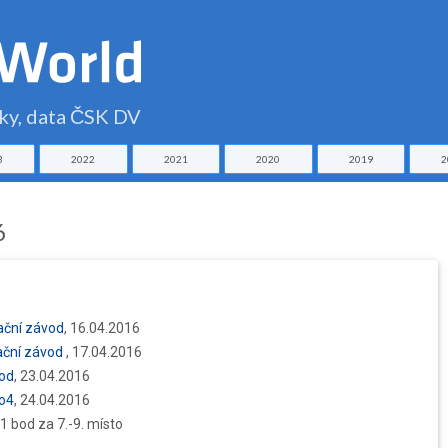
čky, data ČSK DV
3
2022
2021
2020
2019
2
6
ační závod
, 16.04.2016
ační závod
, 17.04.2016
vod
, 23.04.2016
vo4
, 24.04.2016
 1 bod za 7.-9. místo