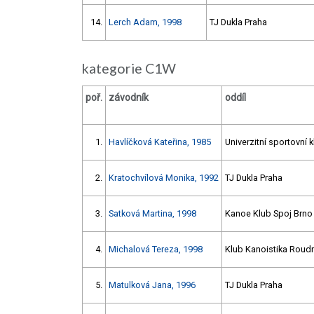
14.
Lerch Adam, 1998
TJ Dukla Praha
kategorie C1W
poř.
závodník
oddíl
1.
Havlíčková Kateřina, 1985
Univerzitní sportovní 
2.
Kratochvílová Monika, 1992
TJ Dukla Praha
3.
Satková Martina, 1998
Kanoe Klub Spoj Brno
4.
Michalová Tereza, 1998
Klub Kanoistika Roudn
5.
Matulková Jana, 1996
TJ Dukla Praha