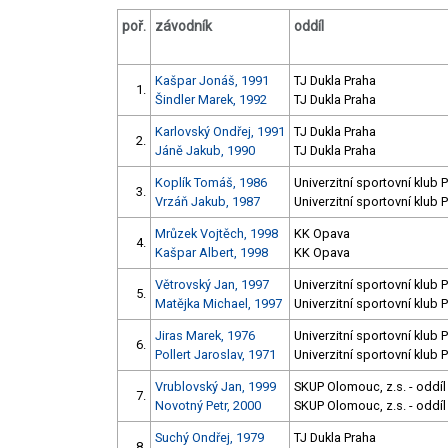
poř.
závodník
oddíl
Kašpar Jonáš, 1991
TJ Dukla Praha
1.
Šindler Marek, 1992
TJ Dukla Praha
Karlovský Ondřej, 1991
TJ Dukla Praha
2.
Jáně Jakub, 1990
TJ Dukla Praha
Koplík Tomáš, 1986
Univerzitní sportovní klub 
3.
Vrzáň Jakub, 1987
Univerzitní sportovní klub 
Mrůzek Vojtěch, 1998
KK Opava
4.
Kašpar Albert, 1998
KK Opava
Větrovský Jan, 1997
Univerzitní sportovní klub 
5.
Matějka Michael, 1997
Univerzitní sportovní klub 
Jiras Marek, 1976
Univerzitní sportovní klub 
6.
Pollert Jaroslav, 1971
Univerzitní sportovní klub 
Vrublovský Jan, 1999
SKUP Olomouc, z.s. - oddíl
7.
Novotný Petr, 2000
SKUP Olomouc, z.s. - oddíl
Suchý Ondřej, 1979
TJ Dukla Praha
8.