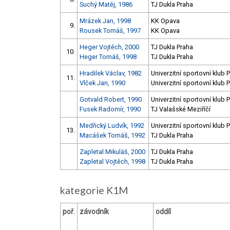
Suchý Matěj, 1986
TJ Dukla Praha
Mrázek Jan, 1998
KK Opava
9.
Rousek Tomáš, 1997
KK Opava
Heger Vojtěch, 2000
TJ Dukla Praha
10.
Heger Tomáš, 1998
TJ Dukla Praha
Hradilek Václav, 1982
Univerzitní sportovní klub 
11.
Vlček Jan, 1990
Univerzitní sportovní klub 
Gotvald Robert, 1990
Univerzitní sportovní klub 
Fusek Radomír, 1990
TJ Valašské Meziříčí
Medřický Ludvík, 1992
Univerzitní sportovní klub 
13.
Macášek Tomáš, 1992
TJ Dukla Praha
Zapletal Mikuláš, 2000
TJ Dukla Praha
Zapletal Vojtěch, 1998
TJ Dukla Praha
kategorie K1M
poř.
závodník
oddíl