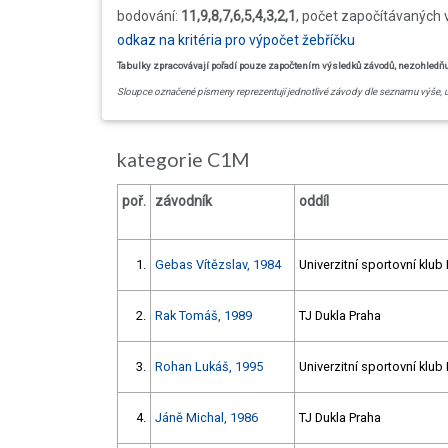
bodování:
11,9,8,7,6,5,4,3,2,1
, počet započítávaných 
odkaz na kritéria pro výpočet žebříčku
Tabulky zpracovávají pořadí pouze započtením výsledků závodů, nezohledňují 
Sloupce označené písmeny reprezentují jednotlivé závody dle seznamu výše, 
kategorie C1M
poř.
závodník
oddíl
1.
Gebas Vítězslav, 1984
Univerzitní sportovní klub
2.
Rak Tomáš, 1989
TJ Dukla Praha
3.
Rohan Lukáš, 1995
Univerzitní sportovní klub
4.
Jáně Michal, 1986
TJ Dukla Praha