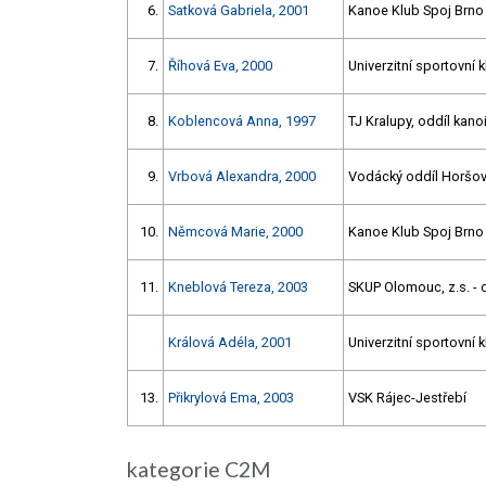
6.
Satková Gabriela, 2001
Kanoe Klub Spoj Brno
7.
Říhová Eva, 2000
Univerzitní sportovní 
8.
Koblencová Anna, 1997
TJ Kralupy, oddíl kanoi
9.
Vrbová Alexandra, 2000
Vodácký oddíl Horšov
10.
Němcová Marie, 2000
Kanoe Klub Spoj Brno
11.
Kneblová Tereza, 2003
SKUP Olomouc, z.s. - o
Králová Adéla, 2001
Univerzitní sportovní 
13.
Přikrylová Ema, 2003
VSK Rájec-Jestřebí
kategorie C2M