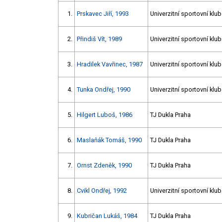
1.
Prskavec Jiří, 1993
Univerzitní sportovní klu
2.
Přindiš Vít, 1989
Univerzitní sportovní klu
3.
Hradilek Vavřinec, 1987
Univerzitní sportovní klu
4.
Tunka Ondřej, 1990
Univerzitní sportovní klu
5.
Hilgert Luboš, 1986
TJ Dukla Praha
6.
Maslaňák Tomáš, 1990
TJ Dukla Praha
7.
Ornst Zdeněk, 1990
TJ Dukla Praha
8.
Cvikl Ondřej, 1992
Univerzitní sportovní klu
9.
Kubričan Lukáš, 1984
TJ Dukla Praha