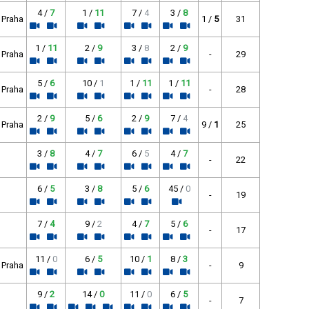
4 /
7
1 /
11
7 /
4
3 /
8
b Praha
1 /
5
31
1 /
11
2 /
9
3 /
8
2 /
9
b Praha
-
29
5 /
6
10 /
1
1 /
11
1 /
11
b Praha
-
28
2 /
9
5 /
6
2 /
9
7 /
4
b Praha
9 /
1
25
3 /
8
4 /
7
6 /
5
4 /
7
-
22
6 /
5
3 /
8
5 /
6
45 /
0
-
19
7 /
4
9 /
2
4 /
7
5 /
6
-
17
11 /
0
6 /
5
10 /
1
8 /
3
b Praha
-
9
9 /
2
14 /
0
11 /
0
6 /
5
-
7