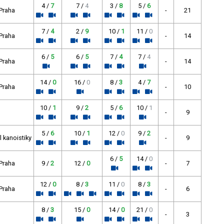
4 /
7
7 /
4
3 /
8
5 /
6
 Praha
-
21
7 /
4
2 /
9
10 /
1
11 /
0
 Praha
-
14
6 /
5
6 /
5
7 /
4
7 /
4
 Praha
-
14
14 /
0
16 /
0
8 /
3
4 /
7
 Praha
-
10
10 /
1
9 /
2
5 /
6
10 /
1
-
9
5 /
6
10 /
1
12 /
0
9 /
2
 kanoistiky
-
9
6 /
5
14 /
0
 Praha
9 /
2
12 /
0
-
7
12 /
0
8 /
3
11 /
0
8 /
3
 Praha
-
6
8 /
3
15 /
0
14 /
0
21 /
0
-
3