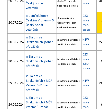
20.07.2024
36.
České Vrbné - dolní
Český pohár
slalom
úsek kanálu - soutok
veteránů
Letní slalom v
C2X
96
Slalomová dráha
Českém Vrbném + 5.
slalom
20.07.2024
1.
České Vrbné - dolní
Český pohár
BOČEK
úsek kanálu - soutok
veteránů
Zdeněk
Slalom ve
91
K1W
řeka Otava na Podskalí
30.06.2024
Strakonicích, pohár
24.
9
před loděnicí klubu
slalom
předžáků
C2X
Slalom ve
91
řeka Otava na Podskalí
slalom
30.06.2024
Strakonicích, pohár
6.
3
před loděnicí klubu
BOČEK
předžáků
Zdeněk
Slalom ve
90
Strakonicích + MČR
K1W
řeka Otava na Podskalí
29.06.2024
25.
10
Veteránů+Pohár
před loděnicí klubu
slalom
předžáků
Slalom ve
C2X
90
Strakonicích + MČR
řeka Otava na Podskalí
slalom
29.06.2024
6.
4
Veteránů+Pohár
před loděnicí klubu
BOČEK