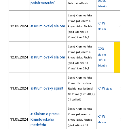
BOČEK
pohár veteránů
Železného Brodu
Zdeněk
Český Krumlov, řeka
Vltava pod jezem s
K1W
12.05.2024
Krumlovský slalom
6.
49
krytou lávkou Rechle
2
slalom
(před loděnicí SK
Vltava) ř.km 284,8
Český Krumlov, řeka
C2X
Vltava pod jezem s
slalom
12.05.2024
Krumlovský slalom
1.
49
krytou lávkou Rechle
1
BOČEK
(před loděnicí SK
Zdeněk
Vltava) ř.km 284,8
Český Krumlov, řeka
Vltava. Start u Jezu
11.05.2024
Krumlovský sprint
K1W
5.
45
Rechle - nad loděnicí
sjezd
1
SK Vltava (ř.km 284,7 ),
Cíl pod lodě
Český Krumlov, řeka
Slalom o pracku
48
Vltava pod jezem s
K1W
11.05.2024
Krumlovského
5.
krytou lávkou Rechle
1
slalom
medvěda
(před loděnicí SK