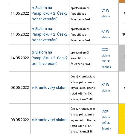
Slalom na
56
sportovní areál
C1W
14.05.2022
Paraplíčku + 2. Český
8.
Paraplíčko u
slalom
pohár veteránů
Železného Brodu
Slalom na
56
sportovní areál
K1W
14.05.2022
Paraplíčku + 2. Český
10.
Paraplíčko u
slalom
pohár veteránů
Železného Brodu
C2X
Slalom na
56
sportovní areál
slalom
14.05.2022
Paraplíčku + 2. Český
2.
Paraplíčko u
BOČEK
pohár veteránů
Železného Brodu
Zdeněk
Český Krumlov, řeka
Vltava pod jezem s
K1W
08.05.2022
Krumlovský slalom
6.
49
krytou lávkou Rechle
slalom
(před loděnicí SK
Vltava) ř.km 284,8
Český Krumlov, řeka
C2X
Vltava pod jezem s
slalom
08.05.2022
Krumlovský slalom
1.
49
krytou lávkou Rechle
BOČEK
(před loděnicí SK
Zdeněk
Vltava) ř.km 284,8