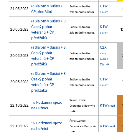
Slalom v Sušici +
C1W
64
Sušice nádraží u
21.05.2023
5.
ČP předžáků
železničního mostu.
slalom
Slalom v Sušici + 3.
63
Český pohár
K1W
Sušice nádraží u
20.05.2023
12.
veteránů + ČP
železničního mostu.
slalom
předžáků
Slalom v Sušici + 3.
C2X
63
Český pohár
Sušice nádraží u
slalom
20.05.2023
2.
veteránů + ČP
železničního mostu.
BOČEK
předžáků
Zdeněk
Slalom v Sušici + 3.
63
Český pohár
C1W
Sušice nádraží u
20.05.2023
7.
veteránů + ČP
železničního mostu.
slalom
předžáků
Řeka Lužnice,
Podzimní sjezd
143
22.10.2022
K1W
3.
Dobronice u Bechyně-
sjezd
na Lužnici
Hutě
Řeka Lužnice,
Podzimní sjezd
144
22.10.2022
K1W
3.
Dobronice u Bechyně-
sjezd
na Lužnici