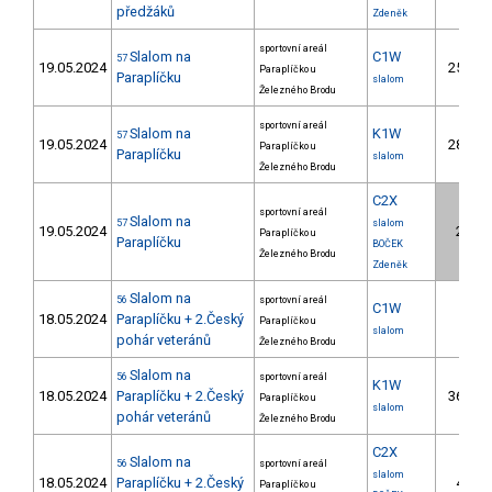
předžáků
Zdeněk
sportovní areál
Slalom na
C1W
57
19.05.2024
25.
Paraplíčko u
2
Paraplíčku
slalom
Železného Brodu
sportovní areál
Slalom na
K1W
57
19.05.2024
28.
Paraplíčko u
4
Paraplíčku
slalom
Železného Brodu
C2X
sportovní areál
Slalom na
57
slalom
19.05.2024
2.
Paraplíčko u
2
Paraplíčku
BOČEK
Železného Brodu
Zdeněk
Slalom na
56
sportovní areál
C1W
18.05.2024
Paraplíčku + 2.Český
Paraplíčko u
slalom
pohár veteránů
Železného Brodu
Slalom na
56
sportovní areál
K1W
18.05.2024
Paraplíčku + 2.Český
36.
Paraplíčko u
7
slalom
pohár veteránů
Železného Brodu
C2X
Slalom na
56
sportovní areál
slalom
18.05.2024
Paraplíčku + 2.Český
4.
Paraplíčko u
4