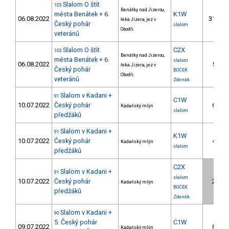
Slalom O štít
103
Benátky nad Jizerou,
města Benátek + 6.
K1W
06.08.2022
31.
řeka Jizera, jez v
Český pohár
slalom
Obodři.
veteránů
Slalom O štít
C2X
103
Benátky nad Jizerou,
města Benátek + 6.
slalom
06.08.2022
5.
řeka Jizera, jez v
Český pohár
BOČEK
Obodři.
veteránů
Zdeněk
Slalom v Kadani +
91
C1W
10.07.2022
Český pohár
6.
Kadaňský mlýn
slalom
předžáků
Slalom v Kadani +
91
K1W
10.07.2022
Český pohár
4.
Kadaňský mlýn
slalom
předžáků
C2X
Slalom v Kadani +
91
slalom
10.07.2022
Český pohár
2.
Kadaňský mlýn
BOČEK
předžáků
Zdeněk
Slalom v Kadani +
90
5. Český pohár
C1W
09.07.2022
8.
Kadaňský mlýn