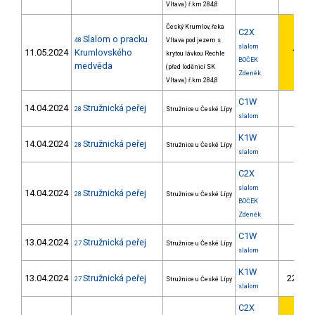
Vltava) ř.km 284,8
Český Krumlov, řeka
C2X
Slalom o pracku
48
Vltava pod jezem s
slalom
11.05.2024
Krumlovského
1.
krytou lávkou Rechle
1
BOČEK
medvěda
(před loděnicí SK
Zdeněk
Vltava) ř.km 284,8
C1W
14.04.2024
Stružnická peřej
28
Stružnice u České Lípy
slalom
K1W
14.04.2024
Stružnická peřej
28
Stružnice u České Lípy
slalom
C2X
slalom
14.04.2024
Stružnická peřej
28
Stružnice u České Lípy
BOČEK
Zdeněk
C1W
13.04.2024
Stružnická peřej
27
Stružnice u České Lípy
slalom
K1W
13.04.2024
Stružnická peřej
22.
27
Stružnice u České Lípy
3
slalom
C2X