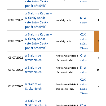
veteránů + Český
slalom
pohár předžáků
Slalom v Kadani +
90
5. Český pohár
K1W
09.07.2022
8.
Kadaňský mlýn
veteránů + Český
slalom
pohár předžáků
Slalom v Kadani +
C2X
90
5. Český pohár
slalom
09.07.2022
3.
Kadaňský mlýn
veteránů + Český
BOČEK
pohár předžáků
Zdeněk
Slalom ve
C1W
89
řeka Otava na Podskalí
03.07.2022
8.
Strakonicích
před loděnicí klubu
slalom
Slalom ve
K1W
89
řeka Otava na Podskalí
03.07.2022
10.
Strakonicích
před loděnicí klubu
slalom
C2X
Slalom ve
89
řeka Otava na Podskalí
slalom
03.07.2022
4.
Strakonicích
před loděnicí klubu
BOČEK
Zdeněk
Slalom ve
88
Strakonicích + 4.
C1W
řeka Otava na Podskalí