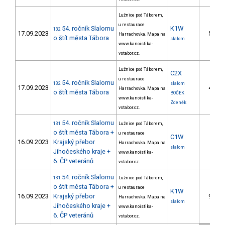
Lužnice pod Táborem,
u restaurace
54. ročník Slalomu
K1W
132
17.09.2023
5.
Harrachovka. Mapa na
o štít města Tábora
slalom
www.kanoistika-
vstabor.cz.
Lužnice pod Táborem,
C2X
u restaurace
54. ročník Slalomu
132
slalom
17.09.2023
4.
Harrachovka. Mapa na
o štít města Tábora
BOČEK
www.kanoistika-
Zdeněk
vstabor.cz.
54. ročník Slalomu
131
Lužnice pod Táborem,
o štít města Tábora +
u restaurace
C1W
16.09.2023
Krajský přebor
Harrachovka. Mapa na
slalom
Jihočeského kraje +
www.kanoistika-
6. ČP veteránů
vstabor.cz.
54. ročník Slalomu
131
Lužnice pod Táborem,
o štít města Tábora +
u restaurace
K1W
16.09.2023
Krajský přebor
9.
Harrachovka. Mapa na
slalom
Jihočeského kraje +
www.kanoistika-
6. ČP veteránů
vstabor.cz.