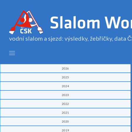
vodní slalom a sjezd: výsledky, žebříčky, data
2026
2025
2024
2023
2022
2021
2020
2019