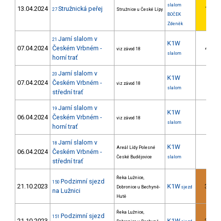
slalom
13.04.2024
Stružnická peřej
1.
27
Stružnice u České Lípy
1
BOČEK
Zdeněk
Jarní slalom v
21
K1W
07.04.2024
Českém Vrbném -
4.
viz závod 18
1
slalom
horní trať
Jarní slalom v
20
K1W
07.04.2024
Českém Vrbném -
viz závod 18
slalom
střední trať
Jarní slalom v
19
K1W
06.04.2024
Českém Vrbném -
viz závod 18
slalom
horní trať
Jarní slalom v
18
K1W
Areál Lídy Polesné
06.04.2024
Českém Vrbném -
České Budějovice
slalom
střední trať
Řeka Lužnice,
Podzimní sjezd
150
21.10.2023
K1W
3.
Dobronice u Bechyně-
sjezd
na Lužnici
Hutě
Řeka Lužnice,
Podzimní sjezd
151
21.10.2023
K1W
3.