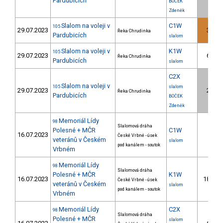
Pardubicích
BOČEK
Zdeněk
Slalom na voleji v
C1W
105
29.07.2023
3.
Řeka Chrudinka
Pardubicích
slalom
Slalom na voleji v
K1W
105
29.07.2023
6.
Řeka Chrudinka
Pardubicích
slalom
C2X
Slalom na voleji v
105
slalom
29.07.2023
2.
Řeka Chrudinka
Pardubicích
BOČEK
Zdeněk
Memoriál Lídy
98
Slalomová dráha
Polesné + MČR
C1W
16.07.2023
České Vrbné - úsek
veteránů v Českém
slalom
pod kanálem - soutok
Vrbném
Memoriál Lídy
98
Slalomová dráha
Polesné + MČR
K1W
16.07.2023
18.
České Vrbné - úsek
veteránů v Českém
slalom
pod kanálem - soutok
Vrbném
Memoriál Lídy
C2X
98
Slalomová dráha
Polesné + MČR
slalom