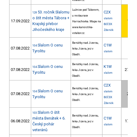
vstabor.cz.
Lužnice pod Táborem,
53. ročník Slalomu
C2X
128
u restaurace
o štít města Tábora +
slalom
17.09.2022
1.
Harrachovka. Mapa na
Krajský přebor
BOČEK
www.kanoistika-
Jihočeského kraje
Zdeněk
vstabor.cz.
Benátky nad Jizerou,
Slalom O cenu
C1W
104
07.08.2022
řeka Jizera, jez v
Tyrolitu
slalom
Obodři.
Benátky nad Jizerou,
Slalom O cenu
K1W
104
07.08.2022
27.
řeka Jizera, jez v
Tyrolitu
slalom
Obodři.
C2X
Benátky nad Jizerou,
Slalom O cenu
104
slalom
07.08.2022
2.
řeka Jizera, jez v
Tyrolitu
BOČEK
Obodři.
Zdeněk
Slalom O štít
103
Benátky nad Jizerou,
města Benátek + 6.
C1W
06.08.2022
17.
řeka Jizera, jez v
Český pohár
slalom
Obodři.
veteránů