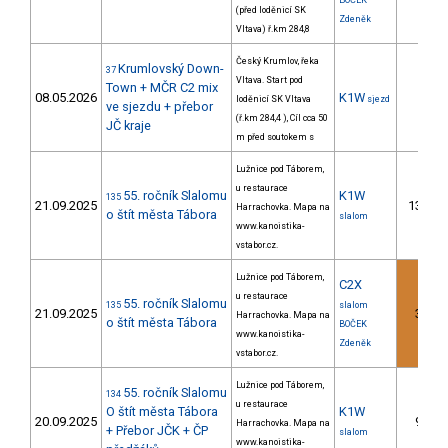
BOČEK
(před loděnicí SK
Zdeněk
Vltava) ř.km 284,8
Český Krumlov, řeka
Krumlovský Down-
37
Vltava. Start pod
Town + MČR C2 mix
08.05.2026
K1W
loděnicí SK Vltava
sjezd
ve sjezdu + přebor
(ř.km 284,4 ), Cíl cca 50
JČ kraje
m před soutokem s
Lužnice pod Táborem,
u restaurace
55. ročník Slalomu
K1W
135
21.09.2025
13.
Harrachovka. Mapa na
2
o štít města Tábora
slalom
www.kanoistika-
vstabor.cz.
Lužnice pod Táborem,
C2X
u restaurace
55. ročník Slalomu
135
slalom
21.09.2025
3.
Harrachovka. Mapa na
2
o štít města Tábora
BOČEK
www.kanoistika-
Zdeněk
vstabor.cz.
Lužnice pod Táborem,
55. ročník Slalomu
134
u restaurace
O štít města Tábora
K1W
20.09.2025
9.
Harrachovka. Mapa na
2
+ Přebor JČK + ČP
slalom
www.kanoistika-