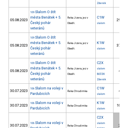
Zdeněk
Slalom O štít
109
města Benátek + 5.
C1W
Řeka Jizera, jez v
05.08.2023
29.
Český pohár
Obodři.
slalom
veteránů
Slalom O štít
109
města Benátek + 5.
K1W
Řeka Jizera, jez v
05.08.2023
37.
Český pohár
Obodři.
slalom
veteránů
Slalom O štít
C2X
109
města Benátek + 5.
Řeka Jizera, jez v
slalom
05.08.2023
4.
Český pohár
Obodři.
BOČEK
veteránů
Zdeněk
Slalom na voleji v
C1W
106
30.07.2023
4.
Řeka Chrudimka
Pardubicích
slalom
Slalom na voleji v
K1W
106
30.07.2023
10.
Řeka Chrudimka
Pardubicích
slalom
C2X
Slalom na voleji v
106
slalom
30.07.2023
2.
Řeka Chrudimka