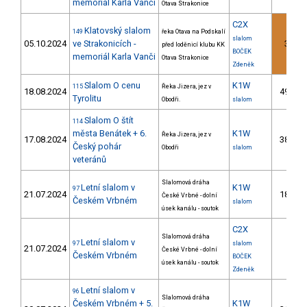
memoriál Karla Vanči
Otava Strakonice
C2X
Klatovský slalom
149
řeka Otava na Podskalí
slalom
05.10.2024
ve Strakonicích -
3.
před loděnicí klubu KK
1
BOČEK
memoriál Karla Vanči
Otava Strakonice
Zdeněk
Slalom O cenu
K1W
115
Řeka Jizera, jez v
18.08.2024
49.
9
Tyrolitu
Obodři.
slalom
Slalom O štít
114
města Benátek + 6.
K1W
Řeka Jizera, jez v
17.08.2024
38.
7
Český pohár
Obodři
slalom
veteránů
Slalomová dráha
Letní slalom v
K1W
97
21.07.2024
18.
České Vrbné - dolní
2
Českém Vrbném
slalom
úsek kanálu - soutok
C2X
Slalomová dráha
Letní slalom v
97
slalom
21.07.2024
České Vrbné - dolní
Českém Vrbném
BOČEK
úsek kanálu - soutok
Zdeněk
Letní slalom v
96
Slalomová dráha
Českém Vrbném + 5.
K1W