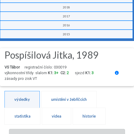
2018
2017
2016
2015
Pospíšilová Jitka, 1989
VS Tábor
registrační číslo: 030019
výkonnostní třídy
slalom
K1:
3+
C2:
2
sjezd
K1:
3
zásady pro zisk VT
výsledky
umístění v žebříčcích
statistika
videa
historie