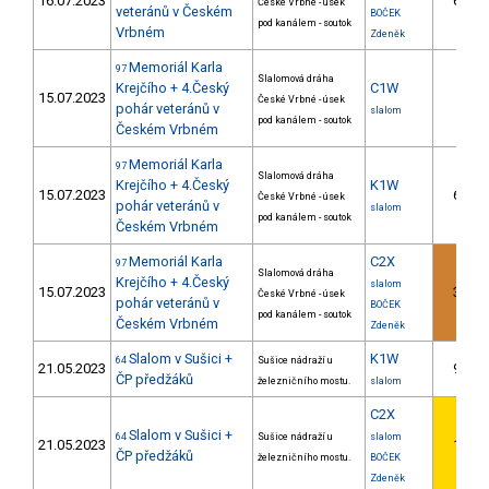
16.07.2023
6.
České Vrbné - úsek
veteránů v Českém
BOČEK
pod kanálem - soutok
Vrbném
Zdeněk
Memoriál Karla
97
Slalomová dráha
Krejčího + 4.Český
C1W
15.07.2023
České Vrbné - úsek
pohár veteránů v
slalom
pod kanálem - soutok
Českém Vrbném
Memoriál Karla
97
Slalomová dráha
Krejčího + 4.Český
K1W
15.07.2023
6.
České Vrbné - úsek
pohár veteránů v
slalom
pod kanálem - soutok
Českém Vrbném
Memoriál Karla
C2X
97
Slalomová dráha
Krejčího + 4.Český
slalom
15.07.2023
3.
České Vrbné - úsek
pohár veteránů v
BOČEK
pod kanálem - soutok
Českém Vrbném
Zdeněk
Slalom v Sušici +
K1W
64
Sušice nádraží u
21.05.2023
9.
ČP předžáků
železničního mostu.
slalom
C2X
Slalom v Sušici +
64
Sušice nádraží u
slalom
21.05.2023
1.
ČP předžáků
železničního mostu.
BOČEK
Zdeněk