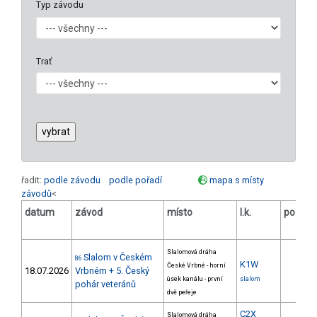
Typ závodu
Trať
řadit:
podle závodu
podle pořadí
mapa s místy
závodů
<
datum
závod
místo
l.k.
poř.
Slalomová dráha
Slalom v Českém
86
K1W
České Vrbné - horní
18.07.2026
Vrbném + 5. Český
úsek kanálu - první
slalom
pohár veteránů
dvě peřeje
C2X
Slalomová dráha