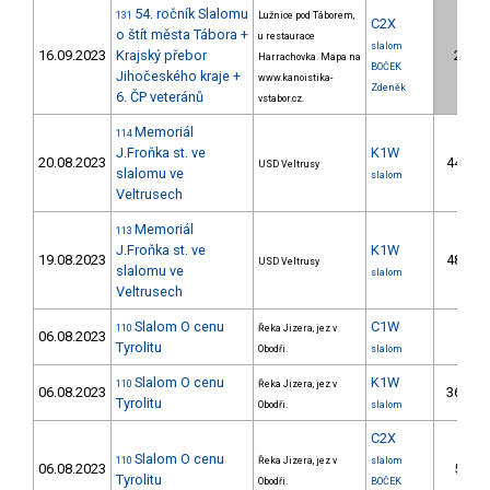
54. ročník Slalomu
131
Lužnice pod Táborem,
C2X
o štít města Tábora +
u restaurace
slalom
16.09.2023
Krajský přebor
2.
Harrachovka. Mapa na
BOČEK
Jihočeského kraje +
www.kanoistika-
Zdeněk
6. ČP veteránů
vstabor.cz.
Memoriál
114
J.Froňka st. ve
K1W
20.08.2023
44.
USD Veltrusy
slalomu ve
slalom
Veltrusech
Memoriál
113
J.Froňka st. ve
K1W
19.08.2023
48.
USD Veltrusy
slalomu ve
slalom
Veltrusech
Slalom O cenu
C1W
110
Řeka Jizera, jez v
06.08.2023
Tyrolitu
Obodři.
slalom
Slalom O cenu
K1W
110
Řeka Jizera, jez v
06.08.2023
36.
Tyrolitu
Obodři.
slalom
C2X
Slalom O cenu
110
Řeka Jizera, jez v
slalom
06.08.2023
5.
Tyrolitu
Obodři.
BOČEK