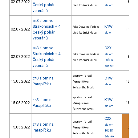
02.07.2022
8.
Český pohár
před loděnicí klubu
slalom
veteránů
Slalom ve
88
Strakonicích + 4.
K1W
řeka Otava na Podskalí
02.07.2022
11.
Český pohár
před loděnicí klubu
slalom
veteránů
Slalom ve
C2X
88
Strakonicích + 4.
řeka Otava na Podskalí
slalom
02.07.2022
6.
Český pohár
před loděnicí klubu
BOČEK
veteránů
Zdeněk
sportovní areál
Slalom na
C1W
57
15.05.2022
12.
Paraplíčko u
Paraplíčku
slalom
Železného Brodu
sportovní areál
Slalom na
K1W
57
15.05.2022
15.
Paraplíčko u
Paraplíčku
slalom
Železného Brodu
C2X
sportovní areál
Slalom na
57
slalom
15.05.2022
3.
Paraplíčko u
Paraplíčku
BOČEK
Železného Brodu
Zdeněk