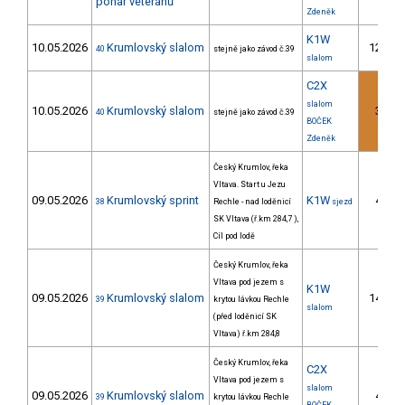
pohár veteránů
Zdeněk
K1W
10.05.2026
Krumlovský slalom
12.
40
stejně jako závod č.39
2
slalom
C2X
slalom
10.05.2026
Krumlovský slalom
3.
40
stejně jako závod č.39
1
BOČEK
Zdeněk
Český Krumlov, řeka
Vltava. Start u Jezu
09.05.2026
Krumlovský sprint
K1W
4.
38
Rechle - nad loděnicí
sjezd
1
SK Vltava (ř.km 284,7 ),
Cíl pod lodě
Český Krumlov, řeka
Vltava pod jezem s
K1W
09.05.2026
Krumlovský slalom
14.
39
krytou lávkou Rechle
3
slalom
(před loděnicí SK
Vltava) ř.km 284,8
Český Krumlov, řeka
C2X
Vltava pod jezem s
slalom
09.05.2026
Krumlovský slalom
4.
39
krytou lávkou Rechle
1