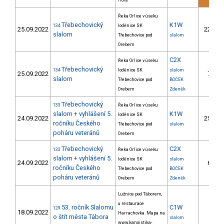
Hutě
Řeka Orlice v úseku
Třebechovický
K1W
134
loděnice SK
25.09.2022
22.
slalom
Třebechovice pod
slalom
Orebem
C2X
Řeka Orlice v úseku
Třebechovický
134
loděnice SK
slalom
25.09.2022
7.
slalom
Třebechovice pod
BOČEK
Orebem
Zdeněk
Třebechovický
133
Řeka Orlice v úseku
slalom + vyhlášení 5.
K1W
loděnice SK
24.09.2022
25.
ročníku Českého
Třebechovice pod
slalom
poháru veteránů
Orebem
Třebechovický
C2X
133
Řeka Orlice v úseku
slalom + vyhlášení 5.
loděnice SK
slalom
24.09.2022
6.
ročníku Českého
Třebechovice pod
BOČEK
poháru veteránů
Orebem
Zdeněk
Lužnice pod Táborem,
u restaurace
53. ročník Slalomu
C1W
129
18.09.2022
Harrachovka. Mapa na
o štít města Tábora
slalom
www.kanoistika-