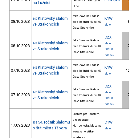
Dobronice u Bechyně-
sjezd
na Lužnici
Hutě
řeka Otava na Podskalí
Klatovský slalom
K1W
147
08.10.2023
8.
před loděnicí klubu KK
ve Strakonicích
slalom
Otava Strakonice
C2X
řeka Otava na Podskalí
Klatovský slalom
147
slalom
08.10.2023
2.
před loděnicí klubu KK
ve Strakonicích
BOČEK
Otava Strakonice
Zdeněk
řeka Otava na Podskalí
Klatovský slalom
K1W
146
07.10.2023
12.
před loděnicí klubu KK
ve Strakonicích
slalom
Otava Strakonice
C2X
řeka Otava na Podskalí
Klatovský slalom
146
slalom
07.10.2023
2.
před loděnicí klubu KK
ve Strakonicích
BOČEK
Otava Strakonice
Zdeněk
Lužnice pod Táborem,
u restaurace
54. ročník Slalomu
C1W
132
17.09.2023
Harrachovka. Mapa na
o štít města Tábora
slalom
www.kanoistika-
vstabor.cz.