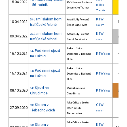
15.04.2022
1.
Poříčí - areál loděnice
- 56. ročník
BOČEK
Lokomotiva Trutnov
Zdeněk
Jarní slalom horní
K1W
28
Areál Lídy Polesné
10.04.2022
5.
trať České Vrbné
České Budějovice
slalom
Jarní slalom horní
K1W
26
Areál Lídy Polesné
09.04.2022
2.
trať České Vrbné
České Budějovice
slalom
Řeka Lužnice ,
Podzimní sjezd
147
16.10.2021
K1W
4.
Dobronice u Bechyně-
sjezd
na Lužnici
Hutě
Řeka Lužnice ,
Podzimní sjezd
148
16.10.2021
K1W
4.
Dobronice u Bechyně-
sjezd
na Lužnici
Hutě
Sjezd na
146
Pardubice - řeka
08.10.2020
K1W
3.
sjezd
Chrudimce
Chrudimka
řeka Orlice v úseku
Slalom v
C1W
135
27.09.2020
loděnice SK
Třebechovicích
slalom
Třebechovice
řeka Orlice v úseku
Slalom v
K1W
135