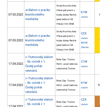
Český Krumlov, řeka
Slalom o pracku
48
Vltava pod jezem s
K1W
07.05.2022
krumlovského
6.
krytou lávkou Rechle
slalom
medvěda
(před loděnicí SK
Vltava) ř.km 284,8
Český Krumlov, řeka
C2X
Slalom o pracku
48
Vltava pod jezem s
slalom
07.05.2022
krumlovského
1.
krytou lávkou Rechle
BOČEK
medvěda
(před loděnicí SK
Zdeněk
Vltava) ř.km 284,8
Trutnovský slalom
31
Řeka Úpa - Trutnov
- 56. ročník + 1.
C1W
17.04.2022
Poříčí - areál loděnice
Český pohár
slalom
Lokomotiva Trutnov
veteránů
Trutnovský slalom
31
Řeka Úpa - Trutnov
- 56. ročník + 1.
K1W
17.04.2022
10.
Poříčí - areál loděnice
Český pohár
slalom
Lokomotiva Trutnov
veteránů
Trutnovský slalom
C2X
31
Řeka Úpa - Trutnov
- 56. ročník + 1.
slalom
17.04.2022
3.
Poříčí - areál loděnice