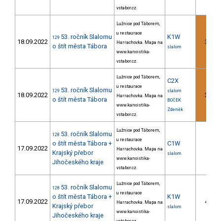
vstabor.cz.
Lužnice pod Táborem,
u restaurace
53. ročník Slalomu
K1W
129
18.09.2022
3.
Harrachovka. Mapa na
o štít města Tábora
slalom
www.kanoistika-
vstabor.cz.
Lužnice pod Táborem,
C2X
u restaurace
53. ročník Slalomu
129
slalom
18.09.2022
3.
Harrachovka. Mapa na
o štít města Tábora
BOČEK
www.kanoistika-
Zdeněk
vstabor.cz.
Lužnice pod Táborem,
53. ročník Slalomu
128
u restaurace
o štít města Tábora +
C1W
17.09.2022
Harrachovka. Mapa na
Krajský přebor
slalom
www.kanoistika-
Jihočeského kraje
vstabor.cz.
Lužnice pod Táborem,
53. ročník Slalomu
128
u restaurace
o štít města Tábora +
K1W
17.09.2022
4.
Harrachovka. Mapa na
Krajský přebor
slalom
www.kanoistika-
Jihočeského kraje