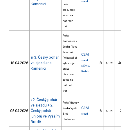
sjezd
Kamenici
právo
přesunout
závod na
náhradní
trať
Řeka
Kamenice v
úseku Plavy -
Jesenné.
C2M
3. Český pohár
19
Pořadatel si
sjezd
18.04.2026
ve sjezdu na
8.
465.28
vyhrazuje
1/U23
NĚMEC
Kamenici
právo
Radek
přesunout
závod na
náhradní
trať
2. Český pohár
9
Řeka Vltava v
ve sjezdu + 2.
C1M
úseku Vyšší
05.04.2026
Český pohár
6.
30.93
5/U23
Brod -
sjezd
juniorů ve Vyšším
Herbertov
Brodě