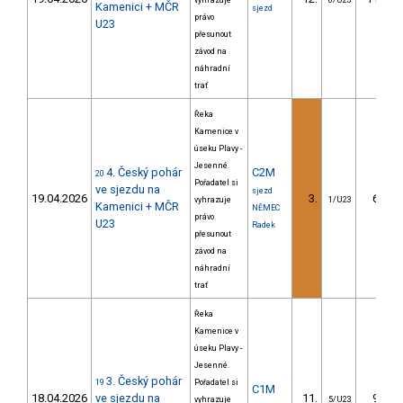
vyhrazuje
6/U23
Kamenici + MČR
sjezd
právo
U23
přesunout
závod na
náhradní
trať
Řeka
Kamenice v
úseku Plavy -
Jesenné.
4. Český pohár
C2M
20
Pořadatel si
ve sjezdu na
sjezd
19.04.2026
3.
62.69
vyhrazuje
1/U23
Kamenici + MČR
NĚMEC
právo
U23
Radek
přesunout
závod na
náhradní
trať
Řeka
Kamenice v
úseku Plavy -
Jesenné.
3. Český pohár
19
Pořadatel si
C1M
18.04.2026
ve sjezdu na
11.
92.32
vyhrazuje
5/U23