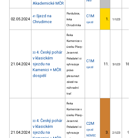
Petr
Akademické MČR
Pardubice,
Sjezd na
C1M
41
02.05.2024
1.
řeka
1/U23
Chrudimce
sjezd
Chrudimka
Řeka
Kamenice v
úseku Plavy -
4. Český pohár
33
Jesenné.
v klasickém
Pořadatel si
C1M
21.04.2024
sjezdu na
11.
187.73
vyhrazuje
5/U23
sjezd
Kamenici + MČR
právo
dospělí
přesunout
závod na
náhradní
trať
Řeka
Kamenice v
úseku Plavy -
4. Český pohár
33
Jesenné.
C2M
v klasickém
Pořadatel si
sjezd
21.04.2024
sjezdu na
3.
96.40
vyhrazuje
2/U23
NĚMEC