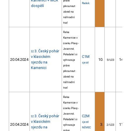
Kamenici + MČR
právo
Radek
dospělí
přesunout
závod na
náhradní
trať
Řeka
Kamenice v
úseku Plavy -
Jesenné.
3. Český pohár
32
Pořadatel si
v klasickém
C1M
20.04.2024
10.
143.28
vyhrazuje
5/U23
sjezdu na
sjezd
právo
Kamenici
přesunout
závod na
náhradní
trať
Řeka
Kamenice v
úseku Plavy -
Jesenné.
3. Český pohár
C2M
32
Pořadatel si
v klasickém
sjezd
20.04.2024
3.
119.10
vyhrazuje
2/U23
sjezdu na
NĚMEC
právo