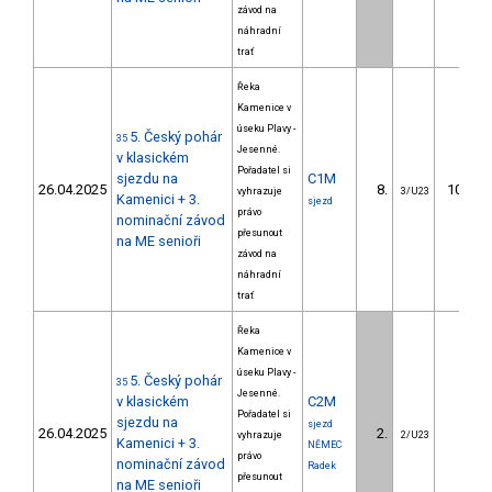
závod na
náhradní
trať
Řeka
Kamenice v
úseku Plavy -
5. Český pohár
35
Jesenné.
v klasickém
Pořadatel si
sjezdu na
C1M
26.04.2025
8.
107.74
vyhrazuje
3/U23
Kamenici + 3.
sjezd
právo
nominační závod
přesunout
na ME senioři
závod na
náhradní
trať
Řeka
Kamenice v
úseku Plavy -
5. Český pohár
35
Jesenné.
v klasickém
C2M
Pořadatel si
sjezdu na
sjezd
26.04.2025
2.
4.66
vyhrazuje
2/U23
Kamenici + 3.
NĚMEC
právo
nominační závod
Radek
přesunout
na ME senioři