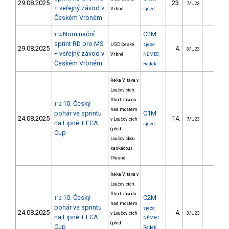
29.08.2025
23.
5.03
7/U23
+ veřejný závod v
Vrbné
sjezd
Českém Vrbném
Nominační
C2M
114
sprint RD pro MS
USD České
sjezd
29.08.2025
4.
0.48
3/U23
+ veřejný závod v
Vrbné
NĚMEC
Českém Vrbném
Radek
Řeka Vltava v
Loučovicích.
Start závodu
10. Český
112
nad mostem
pohár ve sprintu
C1M
24.08.2025
14.
6.85
v Loučovicích
7/U23
na Lipně + ECA
sjezd
(před
Cup
Loučovickou
kaskádou).
Přesné
Řeka Vltava v
Loučovicích.
Start závodu
10. Český
C2M
112
nad mostem
pohár ve sprintu
sjezd
24.08.2025
4.
3.09
v Loučovicích
3/U23
na Lipně + ECA
NĚMEC
(před
Cup
Radek