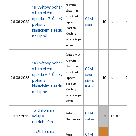
ve svém
Světový pohár
118
původním
v klasickém
korytě pod
sjezdu + 7. Český
C1M
26.08.2023
10.
46.01
Lipnem.
5/U23
pohár v
sjezd
Start pro
klasickém sjezdu
všechny
na Lipně
kategorie pod
jezem
Řeka Vltava
ve svém
Světový pohár
118
původním
v klasickém
C2M
korytě pod
sjezdu + 7. Český
sjezd
26.08.2023
10.
79.12
Lipnem.
3/U23
pohár v
NĚMEC
Start pro
klasickém sjezdu
Radek
všechny
na Lipně
kategorie pod
jezem
Slalom na
106
C1M
Řeka
30.07.2023
voleji v
2.
1.99
1/U23
Chrudimka
slalom
Pardubicích
Slalom na
105
C1M
Řeka