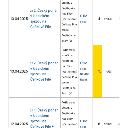
vodočtu v
Rejštejně -
2. Český pohár
26
nad 85cm
v klasickém
C1M
13.04.2025
4.
16.48
(včetně) trať
2/U23
sjezdu na
sjezd
Čeňkova Pila
Čeňkově Pile
soutok -
Rejštejn, do
84cm (vč
Podle stavu
vodočtu v
Rejštejně -
2. Český pohár
C2M
26
nad 85cm
v klasickém
sjezd
13.04.2025
1.
(včetně) trať
1/U23
sjezdu na
NĚMEC
Čeňkova Pila
Čeňkově Pile
Radek
soutok -
Rejštejn, do
84cm (vč
Podle stavu
vodočtu v
1. Český pohár
24
Rejštejně -
v klasickém
nad 85cm
sjezdu na
C1M
12.04.2025
6.
40.72
(včetně) trať
3/U23
Čeňkově Pile +
sjezd