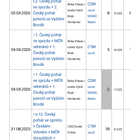
2. Český pohár
9
C2M
Řeka Vltava v
ve sjezdu + 2.
úseku Vyšší
sjezd
05.04.2026
Český pohár
8.
86.75
3/U23
Brod -
NĚMEC
juniorů ve Vyšším
Herbertov
Radek
Brodě
1. Český pohár
7
ve sjezdu + MČR
Řeka Vltava v
veteránů + 1.
C1M
úseku Vyšší
04.04.2026
5.
16.21
4/U23
Český pohár
Brod -
sjezd
juniorů ve Vyšším
Herbertov
Brodě
1. Český pohár
7
ve sjezdu + MČR
C2M
Řeka Vltava v
veteránů + 1.
úseku Vyšší
sjezd
04.04.2026
2.
5.88
1/U23
Český pohár
Brod -
NĚMEC
juniorů ve Vyšším
Herbertov
Radek
Brodě
12. Český
118
pohár ve sprintu
v Českém
C1M
USD České
31.08.2025
18.
3.30
6/U23
Vrbném + MČR
Vrbné
sjezd
dospělých +