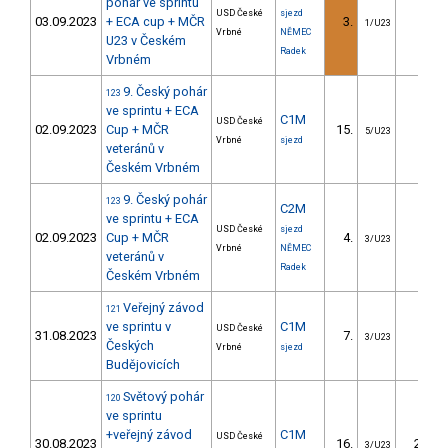
pohár ve sprintu
USD České
sjezd
03.09.2023
+ ECA cup + MČR
3.
1.65
1/U23
Vrbné
NĚMEC
U23 v Českém
Radek
Vrbném
9. Český pohár
123
ve sprintu + ECA
C1M
USD České
02.09.2023
Cup + MČR
15.
2.13
5/U23
Vrbné
sjezd
veteránů v
Českém Vrbném
9. Český pohár
123
C2M
ve sprintu + ECA
USD České
sjezd
02.09.2023
Cup + MČR
4.
0.88
3/U23
Vrbné
NĚMEC
veteránů v
Radek
Českém Vrbném
Veřejný závod
121
ve sprintu v
C1M
USD České
31.08.2023
7.
4.25
3/U23
Českých
Vrbné
sjezd
Budějovicích
Světový pohár
120
ve sprintu
+veřejný závod
C1M
USD České
30.08.2023
16.
21.73
3/U23