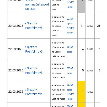
na Lesnici -
1/U23
NĚMEC
nominační závod
Leština
Radek
RD U23
most.
řeka Morava
C2M
v úseku most
Sjezd v
6
sjezd
23.03.2025
11.
254.80
na Lesnici -
3/U23
Postřelmově
NĚMEC
Leština
Radek
most.
řeka Morava
Sjezd v
C1M
3
v úseku most
22.03.2025
4.
11.80
2/U23
Postřelmově
na Lesnici -
sjezd
Leština most
řeka Morava
Sjezd v
C1M
4
v úseku most
22.03.2025
5.
24.90
3/U23
Postřelmově
na Lesnici -
sjezd
Leština most
C2M
řeka Morava
Sjezd v
3
v úseku most
sjezd
22.03.2025
1.
1/U23
Postřelmově
na Lesnici -
NĚMEC
Leština most
Radek
C2M
řeka Morava