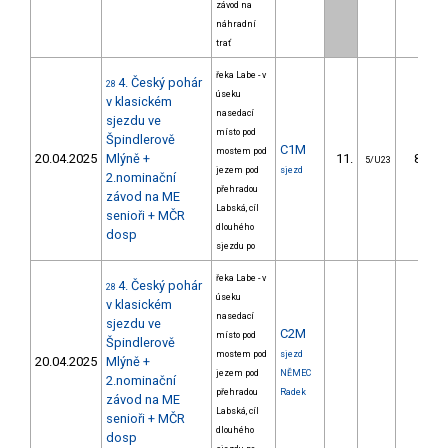
závod na
náhradní
trať
řeka Labe - v
4. Český pohár
28
úseku
v klasickém
nasedací
sjezdu ve
místo pod
Špindlerově
C1M
mostem pod
20.04.2025
Mlýně +
11.
81.90
5/U23
jezem pod
sjezd
2.nominační
přehradou
závod na ME
Labská, cíl
senioři + MČR
dlouhého
dosp
sjezdu po
řeka Labe - v
4. Český pohár
28
úseku
v klasickém
nasedací
sjezdu ve
C2M
místo pod
Špindlerově
mostem pod
sjezd
20.04.2025
Mlýně +
jezem pod
NĚMEC
2.nominační
přehradou
Radek
závod na ME
Labská, cíl
senioři + MČR
dlouhého
dosp