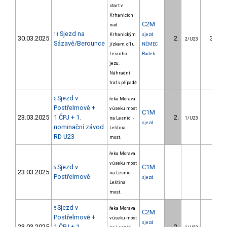
start v
Krhanicích
C2M
nad
Sjezd na
11
Krhanickým
sjezd
30.03.2025
2.
33.30
2/U23
Sázavě/Berounce
jízkem, cíl u
NĚMEC
Lesního
Radek
jezu.
Náhradní
trať v případě
Sjezd v
5
řeka Morava
Postřelmově +
v úseku most
C1M
23.03.2025
1.ČPJ + 1.
2.
1.90
na Lesnici -
1/U23
sjezd
nominační závod
Leština
RD U23
most.
řeka Morava
v úseku most
Sjezd v
C1M
6
23.03.2025
na Lesnici -
Postřelmově
sjezd
Leština
most.
Sjezd v
5
řeka Morava
C2M
Postřelmově +
v úseku most
sjezd
23.03.2025
1.ČPJ + 1.
2.
0.30