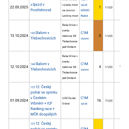
Sjezd v
4
v úseku most
sjezd
22.03.2025
1.
1/U23
Postřelmově
na Lesnici -
NĚMEC
Leština most
Radek
Řeka Orlice v
úseku
Slalom v
C1M
145
13.10.2024
3.
7.60
loděnice SK
1/U23
Třebechovicích
slalom
Třebechovice
pod Orebem
Řeka Orlice v
úseku
Slalom v
C1M
144
12.10.2024
4.
12.90
loděnice SK
1/U23
Třebechovicích
slalom
Třebechovice
pod Orebem
12. Český
125
pohár ve sprintu
v Českém
C1M
USD České
01.09.2024
16.
4.94
7/U23
Vrbném + ICF
Vrbné
sjezd
Ranking race +
MČR dospělých
12. Český
125
pohár ve sprintu
C2M