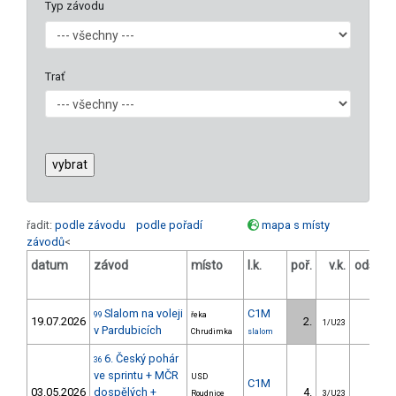
Typ závodu
Trať
řadit:
podle závodu
podle pořadí
mapa s místy
závodů
<
datum
závod
místo
l.k.
poř.
v.k.
odstup
[s]
Slalom na voleji
C1M
99
řeka
19.07.2026
2.
2.80
1/U23
v Pardubicích
Chrudimka
slalom
6. Český pohár
36
ve sprintu + MČR
USD
C1M
03.05.2026
dospělých +
4.
3.55
Roudnice
3/U23