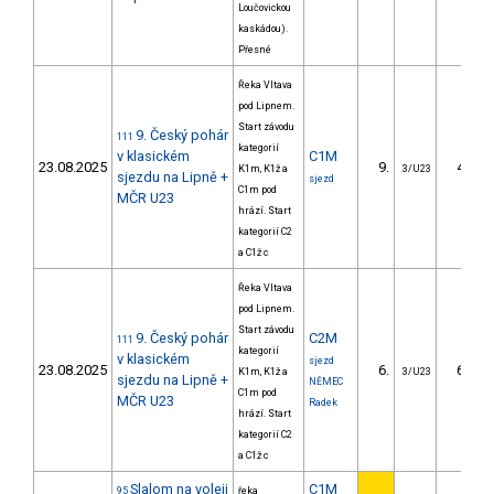
Loučovickou
kaskádou).
Přesné
Řeka Vltava
pod Lipnem.
Start závodu
9. Český pohár
111
kategorií
v klasickém
C1M
23.08.2025
9.
49.56
K1m, K1ž a
3/U23
sjezdu na Lipně +
sjezd
C1m pod
MČR U23
hrází. Start
kategorií C2
a C1ž c
Řeka Vltava
pod Lipnem.
Start závodu
9. Český pohár
C2M
111
kategorií
v klasickém
sjezd
23.08.2025
6.
68.02
K1m, K1ž a
3/U23
sjezdu na Lipně +
NĚMEC
C1m pod
MČR U23
Radek
hrází. Start
kategorií C2
a C1ž c
Slalom na voleji
C1M
95
řeka