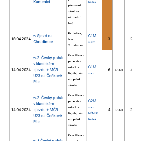
Kamenici
Radek
přesunout
závod na
náhradní
trať
Pardubice,
Sjezd na
C1M
29
18.04.2024
3.
25.03
řeka
Chrudimce
sjezd
Chrudimka
Řeka Otava -
2. Český pohár
24
podle stavu
v klasickém
C1M
vodočtu v
14.04.2024
sjezdu + MČR
6.
48.74
4/U23
Rejštejně -
sjezd
U23 na Čeňkově
viz. pořad
Pile
závodu
Řeka Otava -
2. Český pohár
24
C2M
podle stavu
v klasickém
vodočtu v
sjezd
14.04.2024
sjezdu + MČR
4.
29.71
3/U23
Rejštejně -
NĚMEC
U23 na Čeňkově
viz. pořad
Radek
Pile
závodu
Řeka Otava -
1.Český pohár