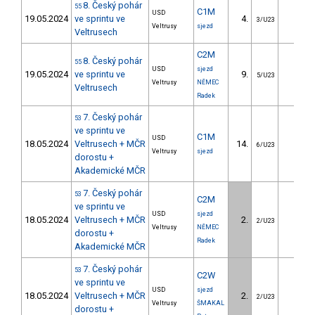
8. Český pohár
55
C1M
USD
19.05.2024
ve sprintu ve
4.
2.65
3/U23
Veltrusy
sjezd
Veltrusech
C2M
8. Český pohár
55
USD
sjezd
19.05.2024
ve sprintu ve
9.
2.51
5/U23
Veltrusy
NĚMEC
Veltrusech
Radek
7. Český pohár
53
ve sprintu ve
C1M
USD
18.05.2024
Veltrusech + MČR
14.
3.89
6/U23
Veltrusy
sjezd
dorostu +
Akademické MČR
7. Český pohár
53
C2M
ve sprintu ve
USD
sjezd
18.05.2024
Veltrusech + MČR
2.
1.06
2/U23
Veltrusy
NĚMEC
dorostu +
Radek
Akademické MČR
7. Český pohár
53
C2W
ve sprintu ve
USD
sjezd
18.05.2024
Veltrusech + MČR
2.
3.83
2/U23
Veltrusy
ŠMAKAL
dorostu +