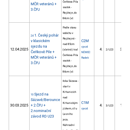
Čeňkova Pila
MČR veteránů +
soutok -
3.ČPJ
Rejštejn, do
84cm (vč
Podle stavu
vodočtu v
1. Český pohár
24
Rejštejně -
v klasickém
C2M
nad 85cm
sjezdu na
sjezd
12.04.2025
4.
37.41
(včetně) trať
2/U23
Čeňkově Pile +
NĚMEC
Čeňkova Pila
MČR veteránů +
Radek
soutok -
3.ČPJ
Rejštejn, do
84cm (vč
řeka Sázava -
start v
Krhanicích
Sjezd na
10
nad
Sázavě/Berounce
C1M
Krhanickým
30.03.2025
+ 2.ČPJ +
4.
13.60
3/U23
jízkem, cíl u
sjezd
2.nominační
Lesního
závod RD U23
jezu.
Náhradní