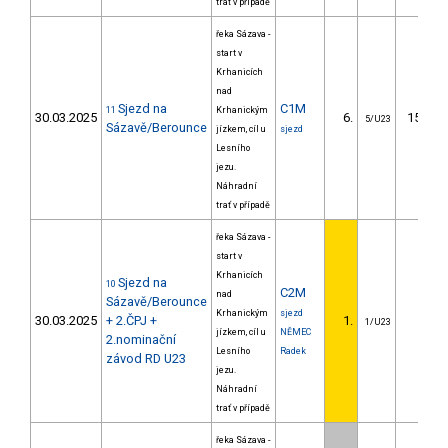
trať v případě
řeka Sázava -
start v
Krhanicích
nad
Sjezd na
C1M
11
Krhanickým
30.03.2025
6.
156.50
5/U23
Sázavě/Berounce
jízkem, cíl u
sjezd
Lesního
jezu.
Náhradní
trať v případě
řeka Sázava -
start v
Krhanicích
Sjezd na
10
C2M
nad
Sázavě/Berounce
Krhanickým
sjezd
30.03.2025
+ 2.ČPJ +
1.
1/U23
jízkem, cíl u
NĚMEC
2.nominační
Lesního
Radek
závod RD U23
jezu.
Náhradní
trať v případě
řeka Sázava -