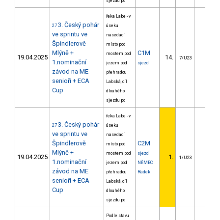
sjezdu po
řeka Labe - v
3. Český pohár
27
úseku
ve sprintu ve
nasedací
Špindlerově
místo pod
Mlýně +
C1M
mostem pod
19.04.2025
14.
9.03
7/U23
1.nominační
jezem pod
sjezd
závod na ME
přehradou
senioři + ECA
Labská, cíl
Cup
dlouhého
sjezdu po
řeka Labe - v
3. Český pohár
27
úseku
ve sprintu ve
nasedací
Špindlerově
C2M
místo pod
Mlýně +
mostem pod
sjezd
19.04.2025
1.
1/U23
1.nominační
jezem pod
NĚMEC
závod na ME
přehradou
Radek
senioři + ECA
Labská, cíl
Cup
dlouhého
sjezdu po
Podle stavu