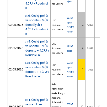
sjezd
4.ČPJ v Roudnici
nad Labem
n.L.
6. Český pohár
36
C2M
ve sprintu + MČR
USD
sjezd
03.05.2026
dospělých +
2.
0.12
Roudnice
1/U23
NĚMEC
4.ČPJ v Roudnici
nad Labem
Radek
n.L.
5. Český pohár
34
USD
ve sprintu + MČR
C1M
02.05.2026
2.
1.76
Roudnice
2/U23
dorostu + 4.ČPJ v
sjezd
nad Labem
Roudnici n.L.
5. Český pohár
C2M
34
USD
ve sprintu + MČR
sjezd
02.05.2026
1.
Roudnice
1/U23
dorostu + 4.ČPJ v
NĚMEC
nad Labem
Roudnici n.L.
Radek
Řeka
Kamenice v
úseku Plavy -
Jesenné.
4. Český pohár
20
Pořadatel si
ve sjezdu na
C1M
19.04.2026
12.
114.45