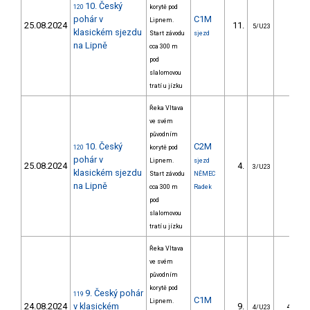
10. Český
120
korytě pod
pohár v
C1M
Lipnem.
25.08.2024
11.
5/U23
klasickém sjezdu
Start závodu
sjezd
na Lipně
cca 300 m
pod
slalomovou
tratí u jízku
Řeka Vltava
ve svém
původním
10. Český
C2M
120
korytě pod
pohár v
Lipnem.
sjezd
25.08.2024
4.
3/U23
klasickém sjezdu
Start závodu
NĚMEC
na Lipně
cca 300 m
Radek
pod
slalomovou
tratí u jízku
Řeka Vltava
ve svém
původním
korytě pod
9. Český pohár
119
C1M
Lipnem.
24.08.2024
v klasickém
9.
45.27
4/U23