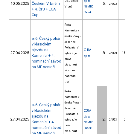
USD České
sjezd
10.05.2025
Českém Vrbném
5.
1.63
2/U23
Vrbné
NĚMEC
+ 4. ČPJ + ECA
Radek
Cup
Řeka
Kamenice v
úseku Plavy -
6. Český pohár
36
Jesenné.
v klasickém
Pořadatel si
sjezdu na
C1M
27.04.2025
8.
152.50
vyhrazuje
4/U23
Kamenici + 4.
sjezd
právo
nominační závod
přesunout
na ME senioři
závod na
náhradní
trať
Řeka
Kamenice v
úseku Plavy -
6. Český pohár
36
Jesenné.
v klasickém
C2M
Pořadatel si
sjezdu na
sjezd
27.04.2025
2.
36.33
vyhrazuje
2/U23
Kamenici + 4.
NĚMEC
právo
nominační závod
Radek
přesunout
na ME senioři