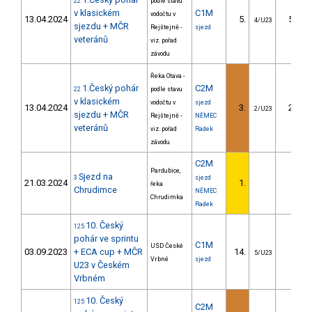
22
podle stavu
v klasickém
C1M
vodočtu v
13.04.2024
5.
54.50
4/U23
sjezdu + MČR
Rejštejně -
sjezd
veteránů
viz. pořad
závodu
Řeka Otava -
1.Český pohár
C2M
22
podle stavu
v klasickém
vodočtu v
sjezd
13.04.2024
3.
29.27
2/U23
sjezdu + MČR
Rejštejně -
NĚMEC
veteránů
viz. pořad
Radek
závodu
C2M
Pardubice,
Sjezd na
3
sjezd
21.03.2024
1.
řeka
Chrudimce
NĚMEC
Chrudimka
Radek
10. Český
125
pohár ve sprintu
C1M
USD České
03.09.2023
+ ECA cup + MČR
14.
3.23
5/U23
Vrbné
sjezd
U23 v Českém
Vrbném
10. Český
125
C2M