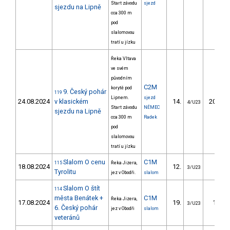
Start závodu
sjezd
sjezdu na Lipně
cca 300 m
pod
slalomovou
tratí u jízku
Řeka Vltava
ve svém
původním
C2M
korytě pod
9. Český pohár
119
Lipnem.
sjezd
24.08.2024
v klasickém
14.
206.81
4/U23
Start závodu
NĚMEC
sjezdu na Lipně
cca 300 m
Radek
pod
slalomovou
tratí u jízku
Slalom O cenu
C1M
115
Řeka Jizera,
18.08.2024
12.
8.74
3/U23
Tyrolitu
jez v Obodři.
slalom
Slalom O štít
114
města Benátek +
C1M
Řeka Jizera,
17.08.2024
19.
11.76
3/U23
6. Český pohár
jez v Obodři
slalom
veteránů