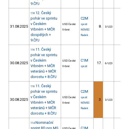
9.ČPJ
12. Český
118
pohár ve sprintu
C2M
v Českém
USD České
sjezd
31.08.2025
8.
6.22
3/U23
Vrbném + MČR
Vrbné
NĚMEC
dospělých +
Radek
9.ČPJ
11. Český
116
pohár ve sprintu
v Českém
C1M
USD České
30.08.2025
17.
3.99
6/U23
Vrbném + MČR
Vrbné
sjezd
veteránů + MČR
dorostu + 8.ČPJ
11. Český
116
pohár ve sprintu
C2M
v Českém
USD České
sjezd
30.08.2025
3.
0.36
3/U23
Vrbném + MČR
Vrbné
NĚMEC
veteránů + MČR
Radek
dorostu + 8.ČPJ
Nominační
114
sprint RD pro MS
C1M
USD České