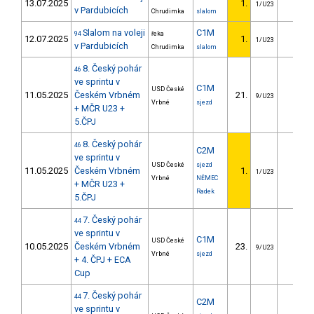
13.07.2025
1.
1/U23
v Pardubicích
Chrudimka
slalom
Slalom na voleji
C1M
94
řeka
12.07.2025
1.
1/U23
v Pardubicích
Chrudimka
slalom
8. Český pohár
46
ve sprintu v
C1M
USD České
11.05.2025
Českém Vrbném
21.
4.85
9/U23
Vrbné
sjezd
+ MČR U23 +
5.ČPJ
8. Český pohár
46
C2M
ve sprintu v
USD České
sjezd
11.05.2025
Českém Vrbném
1.
1/U23
Vrbné
NĚMEC
+ MČR U23 +
Radek
5.ČPJ
7. Český pohár
44
ve sprintu v
C1M
USD České
10.05.2025
Českém Vrbném
23.
5.33
9/U23
Vrbné
sjezd
+ 4. ČPJ + ECA
Cup
7. Český pohár
44
C2M
ve sprintu v