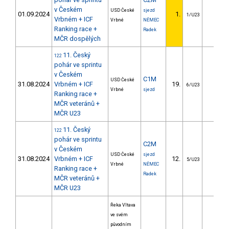
v Českém
USD České
sjezd
01.09.2024
1.
1/U23
Vrbném + ICF
Vrbné
NĚMEC
Ranking race +
Radek
MČR dospělých
11. Český
122
pohár ve sprintu
v Českém
C1M
USD České
31.08.2024
Vrbném + ICF
19.
3.09
6/U23
Vrbné
sjezd
Ranking race +
MČR veteránů +
MČR U23
11. Český
122
pohár ve sprintu
C2M
v Českém
USD České
sjezd
31.08.2024
Vrbném + ICF
12.
2.77
5/U23
Vrbné
NĚMEC
Ranking race +
Radek
MČR veteránů +
MČR U23
Řeka Vltava
ve svém
původním