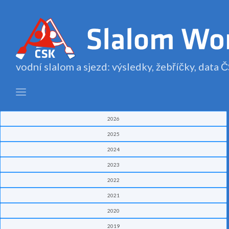
vodní slalom a sjezd: výsledky, žebříčky, data
2026
2025
2024
2023
2022
2021
2020
2019