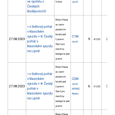
ve sprintu v
Vrbné
sjezd
Českých
Budějovicích
Řeka Vltava
ve svém
Světový pohár
119
původním
v klasickém
korytě pod
sjezdu + 8. Český
C1M
27.08.2023
9.
29.28
Lipnem.
4/U23
pohár v
sjezd
Start pro
klasickém sjezdu
všechny
na Lipně
kategorie pod
jezem
Řeka Vltava
ve svém
Světový pohár
119
původním
v klasickém
C2M
korytě pod
sjezdu + 8. Český
sjezd
27.08.2023
6.
38.55
Lipnem.
3/U23
pohár v
NĚMEC
Start pro
klasickém sjezdu
Radek
všechny
na Lipně
kategorie pod
jezem
Řeka Vltava