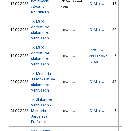
kvalifikační
USD Roudnice nad
17.09.2022
C1M
15.
slalom
5/DM
závod v
Labem
Roudnici n.L.
MČR
122
dorostu ve
10.09.2022
C1M
20.
USD Veltrusy
slalom
9/DM
slalomu ve
Veltrusech
MČR
122
C2X
slalom
dorostu ve
10.09.2022
6.
USD Veltrusy
ŠINDELÁŘOVÁ
3/DS
slalomu ve
Tereza
Veltrusech
Memoriál
121
J.Froňka st. ve
04.09.2022
C1M
38.
USD Veltrusy
slalom
9/DM
slalomu ve
Veltrusech
Slalom ve
120
Veltrusech -
03.09.2022
Memoriál
C1M
5.
USD Veltrusy
slalom
1/DM
Jaroslava
Froňka st.