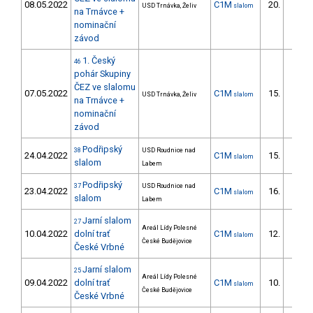
08.05.2022
C1M
20.
USD Trnávka, Želiv
slalom
2/DM
na Trnávce +
nominační
závod
1. Český
46
pohár Skupiny
ČEZ ve slalomu
07.05.2022
C1M
15.
USD Trnávka, Želiv
slalom
1/DM
na Trnávce +
nominační
závod
Podřipský
38
USD Roudnice nad
24.04.2022
C1M
15.
slalom
3/DM
slalom
Labem
Podřipský
37
USD Roudnice nad
23.04.2022
C1M
16.
slalom
2/DM
slalom
Labem
Jarní slalom
27
Areál Lídy Polesné
10.04.2022
dolní trať
C1M
12.
slalom
2/DM
České Budějovice
České Vrbné
Jarní slalom
25
Areál Lídy Polesné
09.04.2022
dolní trať
C1M
10.
slalom
1/DM
České Budějovice
České Vrbné