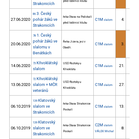
před loděnicí klubu
Strakonicích
3. Český
86
řeka Otava na Podskalí
27.06.2020
pohár žáků ve
C1M
4.
slalom
4/ZS
před loděnicí klubu
Strakonicích
1. Český
78
pohár žáků ve
Řeka Jizera, jez v
20.06.2020
C1M
3.
slalom
3/ZS
slalomu v
Obodři.
Benátkách
Křivoklátský
73
USD Roztoky u
14.06.2020
C1M
21.
slalom
2/ZS
slalom
Křivoklátu
Křivoklátský
72
USD Roztoky u
13.06.2020
slalom + MČR
C1M
27.
slalom
3/ZS
Křivoklátu
veteránů
Klatovský
139
řeka Otava Strakonice
06.10.2019
slalom ve
C1M
13.
slalom
1/ZS
Poskalí
Strakonicích
Klatovský
139
C2M
řeka Otava Strakonice
slalom
06.10.2019
slalom ve
8.
3/V
Poskalí
VÁLEK Michal
Strakonicích