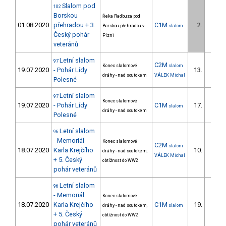
Slalom pod
102
Borskou
Řeka Radbuza pod
01.08.2020
přehradou + 3.
C1M
2.
Borskou přehradou v
slalom
1/ZS
Český pohár
Plzni
veteránů
Letní slalom
97
C2M
Konec slalomové
slalom
19.07.2020
- Pohár Lídy
13.
dráhy - nad soutokem
VÁLEK Michal
Polesné
Letní slalom
97
Konec slalomové
19.07.2020
- Pohár Lídy
C1M
17.
slalom
3/ZS
dráhy - nad soutokem
Polesné
Letní slalom
96
- Memoriál
Konec slalomové
C2M
slalom
18.07.2020
Karla Krejčího
10.
dráhy - nad soutokem,
VÁLEK Michal
+ 5. Český
obtížnost do WW2
pohár veteránů
Letní slalom
96
- Memoriál
Konec slalomové
18.07.2020
Karla Krejčího
C1M
19.
dráhy - nad soutokem,
slalom
3/ZS
+ 5. Český
obtížnost do WW2
pohár veteránů