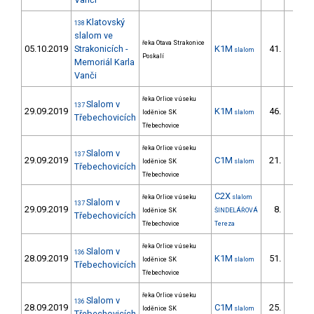
Klatovský
138
slalom ve
řeka Otava Strakonice
05.10.2019
Strakonicích -
K1M
41.
slalom
11/ZS
Poskalí
Memoriál Karla
Vanči
řeka Orlice v úseku
Slalom v
137
29.09.2019
K1M
46.
loděnice SK
slalom
8/ZS
Třebechovicích
Třebechovice
řeka Orlice v úseku
Slalom v
137
29.09.2019
C1M
21.
loděnice SK
slalom
3/ZS
Třebechovicích
Třebechovice
C2X
řeka Orlice v úseku
slalom
Slalom v
137
29.09.2019
8.
loděnice SK
ŠINDELÁŘOVÁ
1/DM
Třebechovicích
Třebechovice
Tereza
řeka Orlice v úseku
Slalom v
136
28.09.2019
K1M
51.
loděnice SK
slalom
9/ZS
Třebechovicích
Třebechovice
řeka Orlice v úseku
Slalom v
136
28.09.2019
C1M
25.
loděnice SK
slalom
4/ZS
Třebechovicích