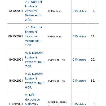
2. Národní
71
kontrolní
10.10.2021
závod ve
C1M
7.
USD Veltrusy
slalom
2/DM
Veltrusech +
2.ČPJ
1. Národní
70
kontrolní
09.10.2021
závod ve
C1M
13.
USD Veltrusy
slalom
4/DM
Veltrusech +
1.ČPJ
6. Národní
136
kontrolní
19.09.2021
C1M
25.
USD Praha - Troja
slalom
6/DM
závod v Troji +
7.ČPJ
5. Národní
135
kontrolní
18.09.2021
C1M
35.
USD Praha - Troja
slalom
10/DM
závod v Troji +
6.ČPJ
MČR
131
dorostu ve
Areál Lídy Polesné,
11.09.2021
slalomu v
C1M
9.
slalom
3/DM