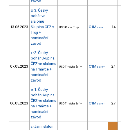
závod
3. Český
53
pohár ve
slalomu
13.05.2023
Skupina ČEZ v
C1M
14.
USD Praha Troja
slalom
3/DS
Troji +
nominační
závod
2. Český
47
pohár Skupina
ČEZ ve slalomu
07.05.2023
C1M
24.
USD Trnávka, Želiv
slalom
8/DS
na Trnávce +
nominační
závod
1. Český
46
pohár Skupina
ČEZ ve slalomu
06.05.2023
C1M
27.
USD Trnávka, Želiv
slalom
10/DS
na Trnávce +
nominační
závod
Jarní slalom
27