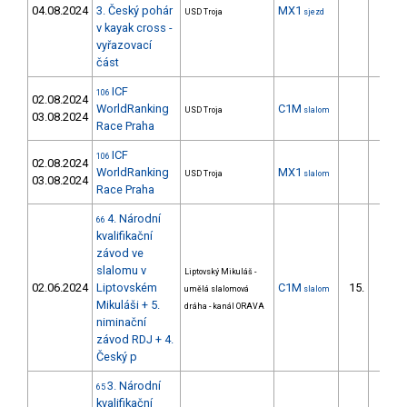
04.08.2024
3. Český pohár
MX1
USD Troja
sjezd
v kayak cross -
vyřazovací
část
ICF
106
02.08.2024
WorldRanking
C1M
USD Troja
slalom
03.08.2024
Race Praha
ICF
106
02.08.2024
WorldRanking
MX1
USD Troja
slalom
03.08.2024
Race Praha
4. Národní
66
kvalifikační
závod ve
slalomu v
Liptovský Mikuláš -
02.06.2024
Liptovském
C1M
15.
umělá slalomová
slalom
6/DS
Mikuláši + 5.
dráha - kanál ORAVA
niminační
závod RDJ + 4.
Český p
3. Národní
65
kvalifikační