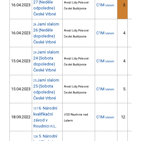
27 (Neděle
Areál Lídy Polesné
16.04.2023
C1M
3.
slalom
3/DS
odpoledne)
České Budějovice
České Vrbné
Jarní slalom
26
26 (Neděle
Areál Lídy Polesné
16.04.2023
C1M
4.
slalom
3/DS
dopoledne)
České Budějovice
České Vrbné
Jarní slalom
24
24 (Sobota
Areál Lídy Polesné
15.04.2023
C1M
4.
slalom
3/DS
dopoledne)
České Budějovice
České Vrbné
Jarní slalom
25
25 (Sobota
Areál Lídy Polesné
15.04.2023
C1M
5.
slalom
4/DS
odpoledne)
České Budějovice
České Vrbné
6. Národní
127
kvalifikační
USD Roudnice nad
18.09.2022
C1M
12.
slalom
4/DM
závod v
Labem
Roudnici n.L.
5. Národní
126