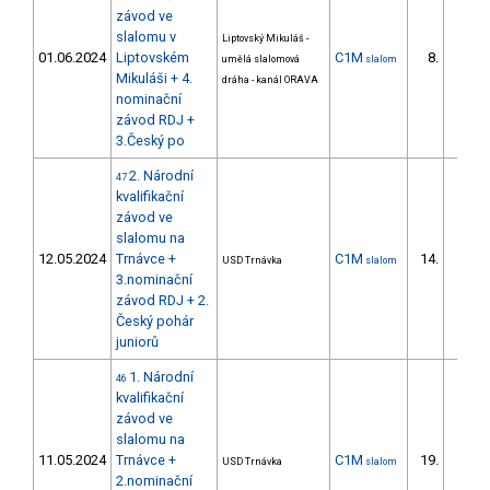
závod ve
slalomu v
Liptovský Mikuláš -
01.06.2024
Liptovském
C1M
8.
umělá slalomová
slalom
3/DS
Mikuláši + 4.
dráha - kanál ORAVA
nominační
závod RDJ +
3.Český po
2. Národní
47
kvalifikační
závod ve
slalomu na
12.05.2024
Trnávce +
C1M
14.
USD Trnávka
slalom
3/DS
3.nominační
závod RDJ + 2.
Český pohár
juniorů
1. Národní
46
kvalifikační
závod ve
slalomu na
11.05.2024
Trnávce +
C1M
19.
USD Trnávka
slalom
7/DS
2.nominační