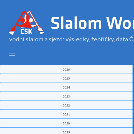
vodní slalom a sjezd: výsledky, žebříčky, data
2026
2025
2024
2023
2022
2021
2020
2019