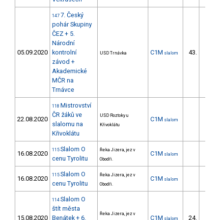
7. Český
147
pohár Skupiny
ČEZ + 5.
Národní
05.09.2020
kontrolní
C1M
43.
USD Trnávka
slalom
1/ZS
závod +
Akademické
MČR na
Trnávce
Mistrovství
118
ČR žáků ve
USD Roztoky u
22.08.2020
C1M
slalom
slalomu na
Křivoklátu
Křivoklátu
Slalom O
115
Řeka Jizera, jez v
16.08.2020
C1M
slalom
cenu Tyrolitu
Obodři.
Slalom O
115
Řeka Jizera, jez v
16.08.2020
C1M
slalom
cenu Tyrolitu
Obodři.
Slalom O
114
štít města
Řeka Jizera, jez v
15.08.2020
Benátek + 6.
C1M
24.
slalom
1/ZS