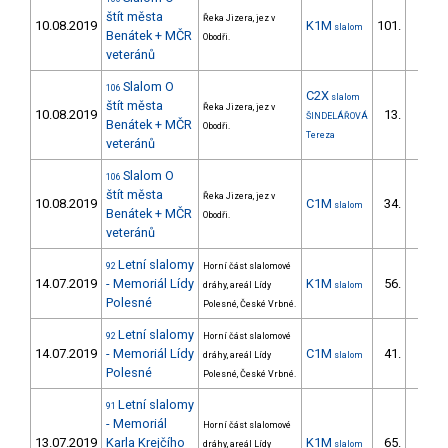
štít města
Řeka Jizera, jez v
10.08.2019
K1M
101.
slalom
20/ZS
Benátek + MČR
Obodři.
veteránů
Slalom O
106
C2X
slalom
štít města
Řeka Jizera, jez v
10.08.2019
13.
ŠINDELÁŘOVÁ
1/DM
Benátek + MČR
Obodři.
Tereza
veteránů
Slalom O
106
štít města
Řeka Jizera, jez v
10.08.2019
C1M
34.
slalom
7/ZS
Benátek + MČR
Obodři.
veteránů
Letní slalomy
92
Horní část slalomové
14.07.2019
- Memoriál Lídy
K1M
56.
dráhy, areál Lídy
slalom
12/ZS
Polesné
Polesné, České Vrbné.
Letní slalomy
92
Horní část slalomové
14.07.2019
- Memoriál Lídy
C1M
41.
dráhy, areál Lídy
slalom
7/ZS
Polesné
Polesné, České Vrbné.
Letní slalomy
91
- Memoriál
Horní část slalomové
13.07.2019
Karla Krejčího
K1M
65.
dráhy, areál Lídy
slalom
14/ZS