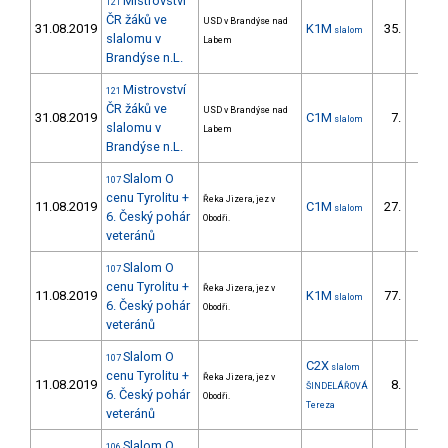
Mistrovství
121
ČR žáků ve
USD v Brandýse nad
31.08.2019
K1M
35.
slalom
27/ZS
slalomu v
Labem
Brandýse n.L.
Mistrovství
121
ČR žáků ve
USD v Brandýse nad
31.08.2019
C1M
7.
slalom
7/ZS
slalomu v
Labem
Brandýse n.L.
Slalom O
107
cenu Tyrolitu +
Řeka Jizera, jez v
11.08.2019
C1M
27.
slalom
5/ZS
6. Český pohár
Obodři.
veteránů
Slalom O
107
cenu Tyrolitu +
Řeka Jizera, jez v
11.08.2019
K1M
77.
slalom
17/ZS
6. Český pohár
Obodři.
veteránů
Slalom O
107
C2X
slalom
cenu Tyrolitu +
Řeka Jizera, jez v
11.08.2019
8.
ŠINDELÁŘOVÁ
1/DM
6. Český pohár
Obodři.
Tereza
veteránů
Slalom O
106