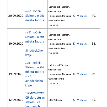
Lužnice pod Táborem,
51. ročník
46
u restaurace
20.09.2020
Slalomu o štít
C1M
10.
Harrachovka. Mapa na
slalom
1/ZS
města Tábora
www.kanoistika-
vstabor.cz.
51. ročník
45
Lužnice pod Táborem,
Slalomu o štít
u restaurace
města Tábora
19.09.2020
K1M
31.
Harrachovka. Mapa na
slalom
8/ZS
+ KP
www.kanoistika-
Jihočeského
vstabor.cz.
kraje
51. ročník
45
Lužnice pod Táborem,
Slalomu o štít
u restaurace
města Tábora
19.09.2020
C1M
12.
Harrachovka. Mapa na
slalom
1/ZS
+ KP
www.kanoistika-
Jihočeského
vstabor.cz.
kraje
Mistrovství
130
ČR dorostu ve
12.09.2020
C1M
19.
USD Veltrusy
slalom
2/ZS
slalomu ve
Veltrusech