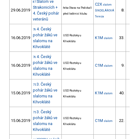
Slalom ve
87
C2X
slalom
Strakonicích +
řeka Otava na Podskalí
29.06.2019
8.
ŠINDELÁŘOVÁ
2/DM
4. Český pohár
před loděnicí klubu
Tereza
veteránů
4. Český
76
pohár žáků ve
USD Roztoky u
16.06.2019
K1M
33.
slalom
27/ZS
slalomu na
Křivoklátu
Křivoklátě
4. Český
76
pohár žáků ve
USD Roztoky u
16.06.2019
C1M
9.
slalom
9/ZS
slalomu na
Křivoklátu
Křivoklátě
3. Český
75
pohár žáků ve
USD Roztoky u
15.06.2019
K1M
40.
slalom
33/ZS
slalomu na
Křivoklátu
Křivoklátě
3. Český
75
pohár žáků ve
USD Roztoky u
15.06.2019
C1M
22.
slalom
18/ZS
slalomu na
Křivoklátu
Křivoklátě