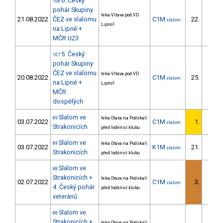
6. Český
108
pohár Skupiny
řeka Vltava pod VD
21.08.2022
ČEZ ve slalomu
C1M
22.
slalom
2/DM
Lipno1
na Lipně +
MČR U23
5. Český
107
pohár Skupiny
ČEZ ve slalomu
řeka Vltava pod VD
20.08.2022
C1M
25.
slalom
3/DM
na Lipně +
Lipno1
MČR
dospělých
Slalom ve
89
řeka Otava na Podskalí
03.07.2022
C1M
1.
slalom
1/DM
Strakonicích
před loděnicí klubu
Slalom ve
89
řeka Otava na Podskalí
03.07.2022
K1M
21.
slalom
7/DM
Strakonicích
před loděnicí klubu
Slalom ve
88
Strakonicích +
řeka Otava na Podskalí
02.07.2022
C1M
3.
slalom
1/DM
4. Český pohár
před loděnicí klubu
veteránů
Slalom ve
88
Strakonicích +
řeka Otava na Podskalí