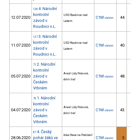
4. Národní
128
kontrolní
USD Roudnice nad
12.07.2020
C1M
44.
slalom
3/ZS
závod v
Labem
Roudnici n.L.
3. Národní
127
kontrolní
USD Roudnice nad
11.07.2020
C1M
40.
slalom
2/ZS
závod v
Labem
Roudnici n.L.
2. Národní
71
kontrolní
Areál Lídy Polesné,
05.07.2020
závod v
C1M
48.
slalom
5/ZS
dolní trať
Českém
Vrbném
1. Národní
70
kontrolní
Areál Lídy Polesné,
04.07.2020
závod v
C1M
43.
slalom
3/ZS
dolní trať
Českém
Vrbném
4. Český
87
řeka Otava na Podskalí
28.06.2020
pohár žáků ve
C1M
3.
slalom
3/ZS