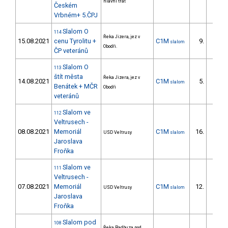
hlavní trať
Českém
Vrbném+ 5.ČPJ
Slalom O
114
Řeka Jizera, jez v
15.08.2021
cenu Tyrolitu +
C1M
9.
slalom
5/DM
Obodři.
ČP veteránů
Slalom O
113
štít města
Řeka Jizera, jez v
14.08.2021
C1M
5.
slalom
4/DM
Benátek + MČR
Obodři
veteránů
Slalom ve
112
Veltrusech -
08.08.2021
Memoriál
C1M
16.
USD Veltrusy
slalom
4/DM
Jaroslava
Froňka
Slalom ve
111
Veltrusech -
07.08.2021
Memoriál
C1M
12.
USD Veltrusy
slalom
4/DM
Jaroslava
Froňka
Slalom pod
108
Řeka Radbuza pod