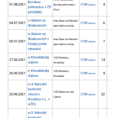
Borskou
01.08.2021
C1M
4.
Borskou přehradou v
slalom
1/DM
přehradou + ČP
Plzni
předžáků
Slalom ve
97
řeka Otava na Podskalí
04.07.2021
C1M
6.
slalom
2/DM
Strakonicích
před loděnicí klubu
Slalom ve
96
Strakonicích +
řeka Otava na Podskalí
03.07.2021
C1M
7.
slalom
2/DM
Český pohár
před loděnicí klubu
veteránů
Křivoklátský
82
USD Roztoky u
27.06.2021
C1M
14.
slalom
6/DM
slalom
Křivoklátu
Křivoklátský
81
USD Roztoky u
26.06.2021
C1M
9.
slalom
4/DM
slalom
Křivoklátu
4. Národní
85
kontrolní
USD Roudnice nad
20.06.2021
závod v
C1M
22.
slalom
6/DM
Labem
Roudnici n.L. +
4.ČPJ
3. Národní
84
kontrolní