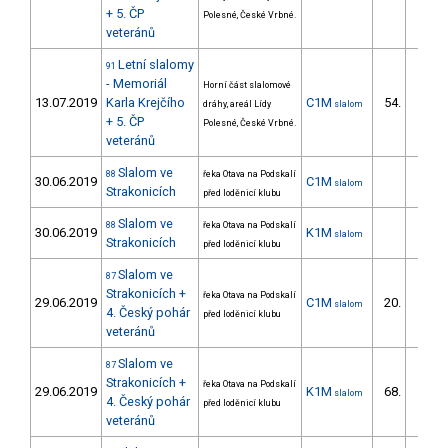
+ 5. ČP
Polesné, České Vrbné.
veteránů
Letní slalomy
91
- Memoriál
Horní část slalomové
13.07.2019
Karla Krejčího
C1M
54.
dráhy, areál Lídy
slalom
9/ZS
+ 5. ČP
Polesné, České Vrbné.
veteránů
Slalom ve
88
řeka Otava na Podskalí
30.06.2019
C1M
slalom
Strakonicích
před loděnicí klubu
Slalom ve
88
řeka Otava na Podskalí
30.06.2019
K1M
slalom
Strakonicích
před loděnicí klubu
Slalom ve
87
Strakonicích +
řeka Otava na Podskalí
29.06.2019
C1M
20.
slalom
1/ZS
4. Český pohár
před loděnicí klubu
veteránů
Slalom ve
87
Strakonicích +
řeka Otava na Podskalí
29.06.2019
K1M
68.
slalom
15/ZS
4. Český pohár
před loděnicí klubu
veteránů