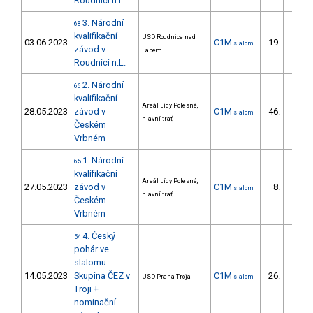
Roudnici n.L.
3. Národní
68
kvalifikační
USD Roudnice nad
03.06.2023
C1M
19.
slalom
7/DS
závod v
Labem
Roudnici n.L.
2. Národní
66
kvalifikační
Areál Lídy Polesné,
28.05.2023
závod v
C1M
46.
slalom
12/DS
hlavní trať
Českém
Vrbném
1. Národní
65
kvalifikační
Areál Lídy Polesné,
27.05.2023
závod v
C1M
8.
slalom
6/DS
hlavní trať
Českém
Vrbném
4. Český
54
pohár ve
slalomu
14.05.2023
Skupina ČEZ v
C1M
26.
USD Praha Troja
slalom
9/DS
Troji +
nominační