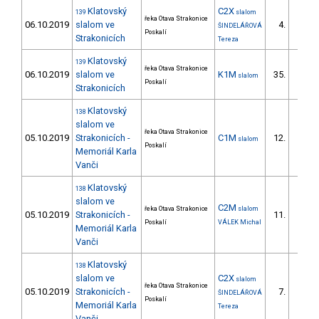
Klatovský
C2X
139
slalom
řeka Otava Strakonice
06.10.2019
slalom ve
4.
ŠINDELÁŘOVÁ
1/DM
Poskalí
Strakonicích
Tereza
Klatovský
139
řeka Otava Strakonice
06.10.2019
slalom ve
K1M
35.
slalom
8/ZS
Poskalí
Strakonicích
Klatovský
138
slalom ve
řeka Otava Strakonice
05.10.2019
Strakonicích -
C1M
12.
slalom
1/ZS
Poskalí
Memoriál Karla
Vanči
Klatovský
138
slalom ve
C2M
řeka Otava Strakonice
slalom
05.10.2019
Strakonicích -
11.
3/V
Poskalí
VÁLEK Michal
Memoriál Karla
Vanči
Klatovský
138
slalom ve
C2X
slalom
řeka Otava Strakonice
05.10.2019
Strakonicích -
7.
ŠINDELÁŘOVÁ
2/DM
Poskalí
Memoriál Karla
Tereza
Vanči