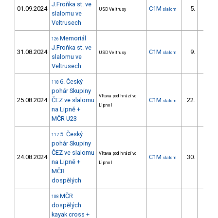
J.Froňka st. ve
01.09.2024
C1M
5.
USD Veltrusy
slalom
3/DS
slalomu ve
Veltrusech
Memoriál
126
J.Froňka st. ve
31.08.2024
C1M
9.
USD Veltrusy
slalom
3/DS
slalomu ve
Veltrusech
6. Český
118
pohár Skupiny
Vltava pod hrází vd
25.08.2024
ČEZ ve slalomu
C1M
22.
slalom
3/DS
Lipno I
na Lipně +
MČR U23
5. Český
117
pohár Skupiny
ČEZ ve slalomu
Vltava pod hrází vd
24.08.2024
C1M
30.
slalom
7/DS
na Lipně +
Lipno I
MČR
dospělých
MČR
108
dospělých
kayak cross +