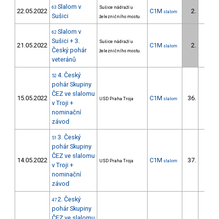
Slalom v
63
Sušice nádraží u
22.05.2022
C1M
2.
slalom
2/DM
Sušici
železničního mostu.
Slalom v
62
Sušici + 3.
Sušice nádraží u
21.05.2022
C1M
2.
slalom
1/DM
Český pohár
železničního mostu.
veteránů
4. Český
52
pohár Skupiny
ČEZ ve slalomu
15.05.2022
C1M
36.
USD Praha Troja
slalom
5/DM
v Troji +
nominační
závod
3. Český
51
pohár Skupiny
ČEZ ve slalomu
14.05.2022
C1M
37.
USD Praha Troja
slalom
5/DM
v Troji +
nominační
závod
2. Český
47
pohár Skupiny
ČEZ ve slalomu