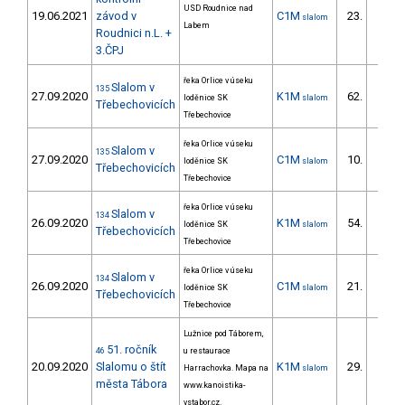
USD Roudnice nad
19.06.2021
závod v
C1M
23.
slalom
6/DM
Labem
Roudnici n.L. +
3.ČPJ
řeka Orlice v úseku
Slalom v
135
27.09.2020
K1M
62.
loděnice SK
slalom
18/ZS
Třebechovicích
Třebechovice
řeka Orlice v úseku
Slalom v
135
27.09.2020
C1M
10.
loděnice SK
slalom
3/ZS
Třebechovicích
Třebechovice
řeka Orlice v úseku
Slalom v
134
26.09.2020
K1M
54.
loděnice SK
slalom
16/ZS
Třebechovicích
Třebechovice
řeka Orlice v úseku
Slalom v
134
26.09.2020
C1M
21.
loděnice SK
slalom
3/ZS
Třebechovicích
Třebechovice
Lužnice pod Táborem,
51. ročník
46
u restaurace
20.09.2020
Slalomu o štít
K1M
29.
Harrachovka. Mapa na
slalom
9/ZS
města Tábora
www.kanoistika-
vstabor.cz.