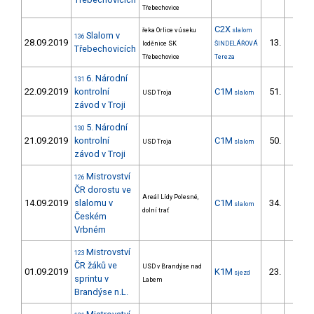
Třebechovice
C2X
řeka Orlice v úseku
slalom
Slalom v
136
28.09.2019
13.
loděnice SK
ŠINDELÁŘOVÁ
1/DM
Třebechovicích
Třebechovice
Tereza
6. Národní
131
22.09.2019
kontrolní
C1M
51.
USD Troja
slalom
11/ZS
závod v Troji
5. Národní
130
21.09.2019
kontrolní
C1M
50.
USD Troja
slalom
9/ZS
závod v Troji
Mistrovství
126
ČR dorostu ve
Areál Lídy Polesné,
14.09.2019
slalomu v
C1M
34.
slalom
10/ZS
dolní trať
Českém
Vrbném
Mistrovství
123
ČR žáků ve
USD v Brandýse nad
01.09.2019
K1M
23.
sjezd
19/ZS
sprintu v
Labem
Brandýse n.L.