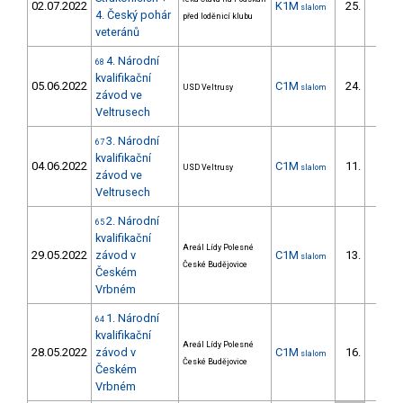
02.07.2022
K1M
25.
slalom
6/DM
4. Český pohár
před loděnicí klubu
veteránů
4. Národní
68
kvalifikační
05.06.2022
C1M
24.
USD Veltrusy
slalom
6/DM
závod ve
Veltrusech
3. Národní
67
kvalifikační
04.06.2022
C1M
11.
USD Veltrusy
slalom
2/DM
závod ve
Veltrusech
2. Národní
65
kvalifikační
Areál Lídy Polesné
29.05.2022
závod v
C1M
13.
slalom
2/DM
České Budějovice
Českém
Vrbném
1. Národní
64
kvalifikační
Areál Lídy Polesné
28.05.2022
závod v
C1M
16.
slalom
3/DM
České Budějovice
Českém
Vrbném