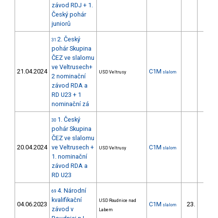
závod RDJ + 1.
Český pohár
juniorů
2. Český
31
pohár Skupina
ČEZ ve slalomu
ve Veltrusech+
21.04.2024
C1M
USD Veltrusy
slalom
2 nominační
závod RDA a
RD U23 + 1
nominační zá
1. Český
30
pohár Skupina
ČEZ ve slalomu
20.04.2024
ve Veltrusech +
C1M
USD Veltrusy
slalom
1. nominační
závod RDA a
RD U23
4. Národní
69
kvalifikační
USD Roudnice nad
04.06.2023
C1M
23.
slalom
10/DS
závod v
Labem