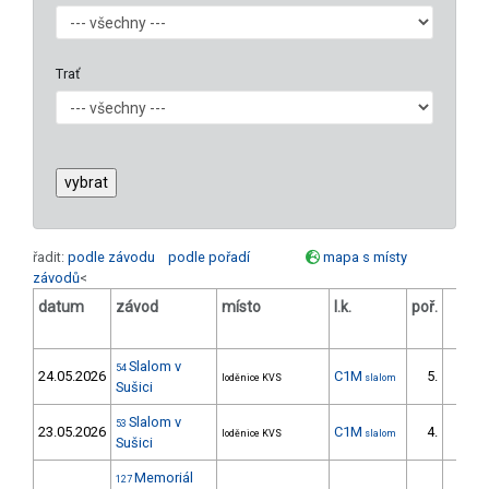
Trať
řadit:
podle závodu
podle pořadí
mapa s místy
závodů
<
datum
závod
místo
l.k.
poř.
v.k.
Slalom v
54
24.05.2026
C1M
5.
loděnice KVS
slalom
2/U23
Sušici
Slalom v
53
23.05.2026
C1M
4.
loděnice KVS
slalom
3/U23
Sušici
Memoriál
127