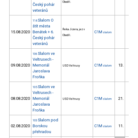
Obodři.
Český pohár
veteránů
Slalom O
114
štít města
Řeka Jizera, jez v
15.08.2020
Benátek + 6.
C1M
slalom
Obodři.
Český pohár
veteránů
Slalom ve
106
Veltrusech -
09.08.2020
Memoriál
C1M
13.
USD Veltrusy
slalom
1/ZS
Jaroslava
Froňka
Slalom ve
105
Veltrusech -
08.08.2020
Memoriál
C1M
21.
USD Veltrusy
slalom
1/ZS
Jaroslava
Froňka
Slalom pod
103
02.08.2020
Borskou
C1M
11.
slalom
2/ZS
přehradou