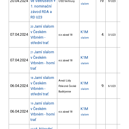
20.04.2024
ve Veltrusech +
19.
9.
USD Veltrusy
9/U23
slalom
1. nominační
závod RDA a
RD U23
Jarní slalom
20
v Českém
K1M
07.04.2024
4.
7.
viz závod 18
3/U23
Vrbném -
slalom
střední trať
Jarní slalom
21
v Českém
K1M
07.04.2024
viz závod 18
Vrbném - horní
slalom
trať
Jarní slalom
18
Areál Lídy
v Českém
K1M
06.04.2024
9.
13.
Polesné České
6/U23
Vrbném -
slalom
Budějovice
střední trať
Jarní slalom
19
v Českém
K1M
06.04.2024
viz závod 18
Vrbném - horní
slalom
trať
6. Národní