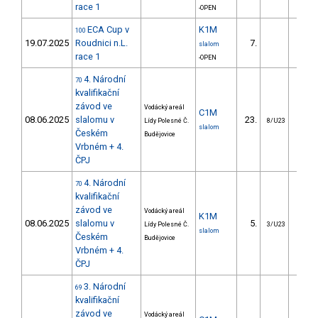
race 1
-OPEN
ECA Cup v
K1M
100
19.07.2025
Roudnici n.L.
7.
7.
slalom
race 1
-OPEN
4. Národní
70
kvalifikační
závod ve
Vodácký areál
C1M
08.06.2025
slalomu v
23.
22.
Lídy Polesné Č.
8/U23
slalom
Českém
Budějovice
Vrbném + 4.
ČPJ
4. Národní
70
kvalifikační
závod ve
Vodácký areál
K1M
08.06.2025
slalomu v
5.
2.
Lídy Polesné Č.
3/U23
slalom
Českém
Budějovice
Vrbném + 4.
ČPJ
3. Národní
69
kvalifikační
závod ve
Vodácký areál