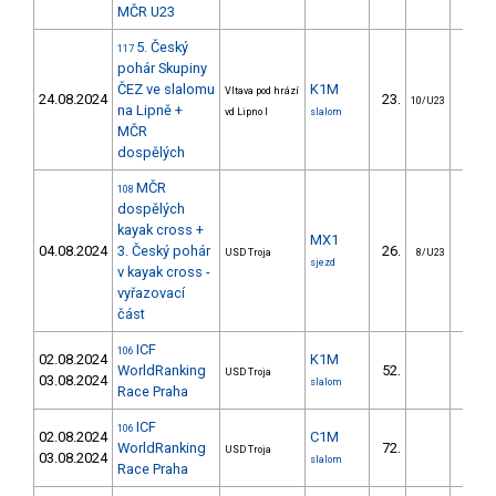
MČR U23
5. Český
117
pohár Skupiny
ČEZ ve slalomu
K1M
Vltava pod hrází
24.08.2024
23.
11.
10/U23
na Lipně +
vd Lipno I
slalom
MČR
dospělých
MČR
108
dospělých
kayak cross +
MX1
04.08.2024
3. Český pohár
26.
USD Troja
8/U23
sjezd
v kayak cross -
vyřazovací
část
ICF
106
02.08.2024
K1M
WorldRanking
52.
6.
USD Troja
03.08.2024
slalom
Race Praha
ICF
106
02.08.2024
C1M
WorldRanking
72.
17.
USD Troja
03.08.2024
slalom
Race Praha