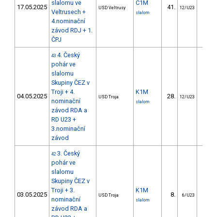
slalomu ve
C1M
17.05.2025
41.
36.
USD Veltrusy
12/U23
Veltrusech +
slalom
4.nominační
závod RDJ + 1.
ČPJ
4. Český
43
pohár ve
slalomu
Skupiny ČEZ v
Troji + 4.
K1M
04.05.2025
28.
16.
USD Troja
12/U23
nominační
slalom
závod RDA a
RD U23 +
3.nominační
závod
3. Český
42
pohár ve
slalomu
Skupiny ČEZ v
Troji + 3.
K1M
03.05.2025
8.
14.
USD Troja
6/U23
nominační
slalom
závod RDA a