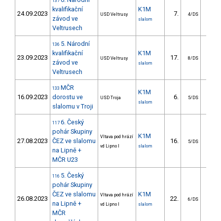
137
kvalifikační
K1M
24.09.2023
7.
5.
USD Veltrusy
4/DS
závod ve
slalom
Veltrusech
5. Národní
136
kvalifikační
K1M
23.09.2023
17.
10.
USD Veltrusy
8/DS
závod ve
slalom
Veltrusech
MČR
133
K1M
16.09.2023
dorostu ve
6.
4.
USD Troja
5/DS
slalom
slalomu v Troji
6. Český
117
pohár Skupiny
K1M
Vltava pod hrází
27.08.2023
ČEZ ve slalomu
16.
11.
5/DS
vd Lipno I
slalom
na Lipně +
MČR U23
5. Český
116
pohár Skupiny
ČEZ ve slalomu
K1M
Vltava pod hrází
26.08.2023
22.
10.
6/DS
na Lipně +
vd Lipno I
slalom
MČR