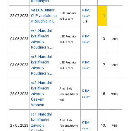
dospělých
ECA Junior
K1M
103
USD Roudnice
22.07.2023
CUP ve slalomu
1.
slalom
nad Labem
v Roudnici n.L.
-U18
4. Národní
69
kvalifikační
K1M
USD Roudnice
04.06.2023
13.
6.
5/DS
závod v
nad Labem
slalom
Roudnici n.L.
3. Národní
68
kvalifikační
K1M
USD Roudnice
03.06.2023
7.
2.
5/DS
závod v
nad Labem
slalom
Roudnici n.L.
2. Národní
66
kvalifikační
Areál Lídy
K1M
28.05.2023
závod v
18.
8.
Polesné, hlavní
9/DS
slalom
Českém
trať
Vrbném
1. Národní
65
kvalifikační
Areál Lídy
K1M
27.05.2023
závod v
13.
9.
Polesné, hlavní
7/DS
slalom
Českém