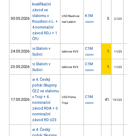
kvalifikační
závod ve
slalomu v
K1M
USD Roudnice
30.05.2026
5.
1.
2/U23
Roudnici n.L. +
nad Labem
slalom
4.nominační
závod RDJ + 1.
ČPJ
Slalom v
C1M
54
24.05.2026
1.
loděnice KVS
1/U23
Sušici
slalom
Slalom v
C1M
53
23.05.2026
1.
loděnice KVS
1/U23
Sušici
slalom
4. Český
48
pohár Skupiny
ČEZ ve slalomu
v Troji + 4.
C1M
USD Praha
17.05.2026
41.
29.
15/U23
nominační
Troja
slalom
závod RDA + 3.
nominační
závod RD U23
4. Český
48
pohár Skupiny