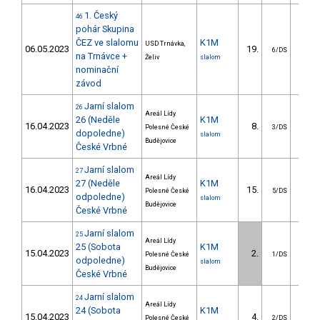
1. Český
46
pohár Skupina
ČEZ ve slalomu
K1M
USD Trnávka,
06.05.2023
19.
11.
6/DS
na Trnávce +
Želiv
slalom
nominační
závod
Jarní slalom
26
Areál Lídy
26 (Neděle
K1M
16.04.2023
8.
13.
Polesné České
3/DS
dopoledne)
slalom
Budějovice
České Vrbné
Jarní slalom
27
Areál Lídy
27 (Neděle
K1M
16.04.2023
15.
21.
Polesné České
5/DS
odpoledne)
slalom
Budějovice
České Vrbné
Jarní slalom
25
Areál Lídy
25 (Sobota
K1M
15.04.2023
2.
3.
Polesné České
1/DS
odpoledne)
slalom
Budějovice
České Vrbné
Jarní slalom
24
Areál Lídy
24 (Sobota
K1M
15.04.2023
4.
3.
Polesné České
2/DS