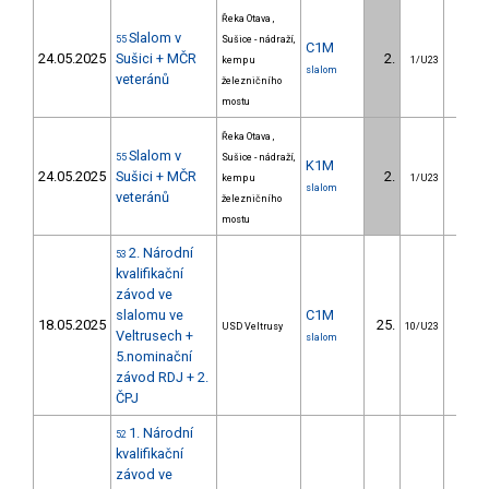
Řeka Otava ,
Slalom v
55
Sušice - nádraží,
C1M
24.05.2025
Sušici + MČR
2.
1.
kemp u
1/U23
slalom
veteránů
železničního
mostu
Řeka Otava ,
Slalom v
55
Sušice - nádraží,
K1M
24.05.2025
Sušici + MČR
2.
2.
kemp u
1/U23
slalom
veteránů
železničního
mostu
2. Národní
53
kvalifikační
závod ve
slalomu ve
C1M
18.05.2025
25.
17.
USD Veltrusy
10/U23
Veltrusech +
slalom
5.nominační
závod RDJ + 2.
ČPJ
1. Národní
52
kvalifikační
závod ve