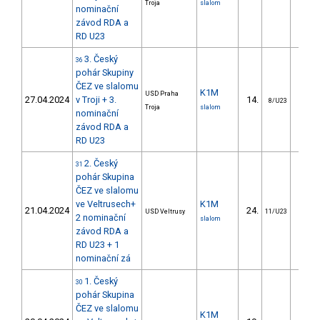
Troja
slalom
nominační
závod RDA a
RD U23
3. Český
36
pohár Skupiny
ČEZ ve slalomu
K1M
USD Praha
27.04.2024
v Troji + 3.
14.
7.
8/U23
Troja
slalom
nominační
závod RDA a
RD U23
2. Český
31
pohár Skupina
ČEZ ve slalomu
ve Veltrusech+
K1M
21.04.2024
24.
13.
USD Veltrusy
11/U23
2 nominační
slalom
závod RDA a
RD U23 + 1
nominační zá
1. Český
30
pohár Skupina
ČEZ ve slalomu
K1M