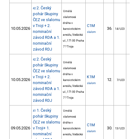
2. Český
42
Umělá
pohár Skupiny
slalomová
ČEZ ve slalomu
dráha v
v Troji + 2.
C1M
10.05.2026
36.
28.
kanoistickém
14/U23
nominační
slalom
areálu, Vodácká
závod RDA a 1.
ul., 171 00 Praha
nominační
7 ? Troja
závod RDJ
2. Český
42
Umělá
pohár Skupiny
slalomová
ČEZ ve slalomu
dráha v
v Troji + 2.
K1M
10.05.2026
12.
9.
kanoistickém
7/U23
nominační
slalom
areálu, Vodácká
závod RDA a 1.
ul., 171 00 Praha
nominační
7 ? Troja
závod RDJ
1. Český
41
Umělá
pohár Skupiny
slalomová
ČEZ ve slalomu
dráha v
C1M
09.05.2026
v Troji+ 1.
30.
20.
kanoistickém
13/U23
slalom
nominační
areálu, Vodácká