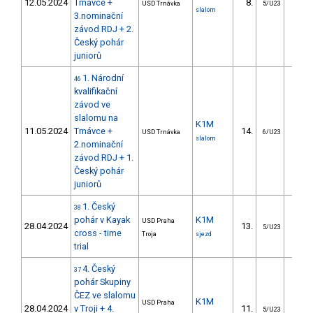
12.05.2024
Trnávce +
8.
5.
USD Trnávka
5/U23
slalom
3.nominační
závod RDJ + 2.
Český pohár
juniorů
1. Národní
46
kvalifikační
závod ve
slalomu na
K1M
11.05.2024
Trnávce +
14.
6.
USD Trnávka
6/U23
slalom
2.nominační
závod RDJ + 1.
Český pohár
juniorů
1. Český
38
pohár v Kayak
K1M
USD Praha
28.04.2024
13.
5/U23
cross - time
Troja
sjezd
trial
4. Český
37
pohár Skupiny
ČEZ ve slalomu
K1M
USD Praha
28.04.2024
v Troji + 4.
11.
6.
5/U23