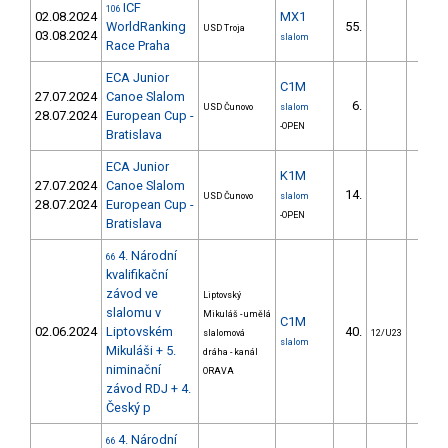
ICF
106
02.08.2024
MX1
WorldRanking
55.
2.
USD Troja
03.08.2024
slalom
Race Praha
ECA Junior
C1M
27.07.2024
Canoe Slalom
6.
4.
USD Čunovo
slalom
28.07.2024
European Cup -
-OPEN
Bratislava
ECA Junior
K1M
27.07.2024
Canoe Slalom
14.
13.
USD Čunovo
slalom
28.07.2024
European Cup -
-OPEN
Bratislava
4. Národní
66
kvalifikační
závod ve
Liptovský
slalomu v
Mikuláš - umělá
C1M
02.06.2024
Liptovském
40.
38.
slalomová
12/U23
slalom
Mikuláši + 5.
dráha - kanál
niminační
ORAVA
závod RDJ + 4.
Český p
4. Národní
66