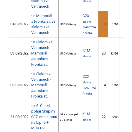
slalomu ve
slalom
Veltrusech
Memoriál
C2X
121
J.Froňka st. ve
slalom
04.09.2022
3.
16.
USD Veltrusy
1/DS
slalomu ve
RIANTOVÁ
Veltrusech
Anežka
Slalom ve
120
Veltrusech -
K1M
03.09.2022
Memoriál
23.
17.
USD Veltrusy
12/DS
slalom
Jaroslava
Froňka st.
Slalom ve
120
C2X
Veltrusech -
slalom
03.09.2022
Memoriál
4.
89.
USD Veltrusy
1/DS
RIANTOVÁ
Jaroslava
Anežka
Froňka st.
6. Český
108
pohár Skupiny
K1M
řeka Vltava pod
21.08.2022
ČEZ ve slalomu
22.
12.
5/DS
VD Lipno1
slalom
na Lipně +
MČR U23