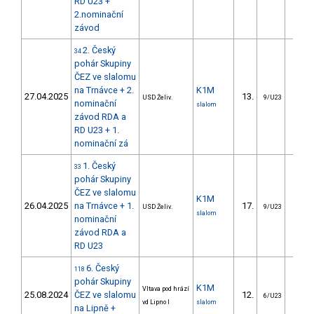
RD U23 +
2.nominační
závod
2. Český
34
pohár Skupiny
ČEZ ve slalomu
na Trnávce + 2.
K1M
27.04.2025
13.
8.
USD Želiv.
9/U23
nominační
slalom
závod RDA a
RD U23 + 1.
nominační zá
1. Český
33
pohár Skupiny
ČEZ ve slalomu
K1M
26.04.2025
na Trnávce + 1.
17.
8.
USD Želiv.
9/U23
slalom
nominační
závod RDA a
RD U23
6. Český
118
pohár Skupiny
K1M
Vltava pod hrází
25.08.2024
ČEZ ve slalomu
12.
8.
6/U23
vd Lipno I
slalom
na Lipně +