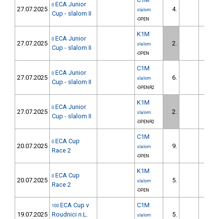
ECA Junior
0
27.07.2025
4.
10.
slalom
Cup - slalom II
-OPEN
K1M
ECA Junior
0
27.07.2025
2.
1.
slalom
Cup - slalom II
-OPEN
C1M
ECA Junior
0
27.07.2025
6.
55.
slalom
Cup - slalom II
-OPENR2
K1M
ECA Junior
0
27.07.2025
2.
0.
slalom
Cup - slalom II
-OPENR2
C1M
ECA Cup
0
20.07.2025
9.
19.
slalom
Race 2
-OPEN
K1M
ECA Cup
0
20.07.2025
5.
4.
slalom
Race 2
-OPEN
ECA Cup v
C1M
100
19.07.2025
Roudnici n.L.
5.
5.
slalom