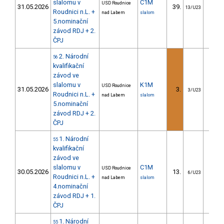
slalomu v
C1M
USD Roudnice
31.05.2026
39.
30.
13/U23
Roudnici n.L. +
nad Labem
slalom
5.nominační
závod RDJ + 2.
ČPJ
2. Národní
56
kvalifikační
závod ve
slalomu v
K1M
USD Roudnice
31.05.2026
3.
0.
3/U23
Roudnici n.L. +
nad Labem
slalom
5.nominační
závod RDJ + 2.
ČPJ
1. Národní
55
kvalifikační
závod ve
slalomu v
C1M
USD Roudnice
30.05.2026
13.
13.
6/U23
Roudnici n.L. +
nad Labem
slalom
4.nominační
závod RDJ + 1.
ČPJ
1. Národní
55