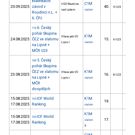
kvalifikační
C1M
USD Roudnice
20.09.2025
závod v
40.
30.
9/U23
nad Labem
slalom
Roudnici n.L. +
6. ČPJ
6. Český
110
pohár Skupina
K1M
Vltava pdo VD
24.08.2025
ČEZ ve slalomu
15.
5.
6/U23
Lipno I.
slalom
na Lipně +
MČR U23
5. Český
109
pohár Skupina
ČEZ ve slalomu
K1M
Vltava pdo VD
23.08.2025
16.
10.
8/U23
na Lipně +
Lipno I.
slalom
MČR
dospělých
15.08.2025
ICF World
K1M
105
19.
5.
17.08.2025
Ranking
slalom
K1M
15.08.2025
ICF World
105
17.
4.
slalom
17.08.2025
Ranking
S
C1M