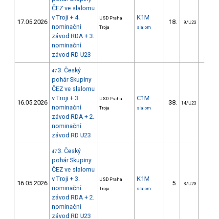
ČEZ ve slalomu
v Troji + 4.
K1M
USD Praha
17.05.2026
18.
10.
9/U23
nominační
Troja
slalom
závod RDA + 3.
nominační
závod RD U23
3. Český
47
pohár Skupiny
ČEZ ve slalomu
v Troji + 3.
C1M
USD Praha
16.05.2026
38.
63.
14/U23
nominační
Troja
slalom
závod RDA + 2.
nominační
závod RD U23
3. Český
47
pohár Skupiny
ČEZ ve slalomu
v Troji + 3.
K1M
USD Praha
16.05.2026
5.
3.
3/U23
nominační
Troja
slalom
závod RDA + 2.
nominační
závod RD U23