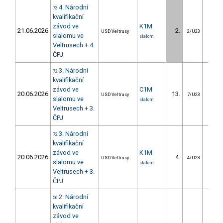
4. Národní
73
kvalifikační
závod ve
K1M
21.06.2026
2.
0.
USD Veltrusy
2/U23
slalomu ve
slalom
Veltrusech + 4.
ČPJ
3. Národní
72
kvalifikační
závod ve
C1M
20.06.2026
13.
9.
USD Veltrusy
7/U23
slalomu ve
slalom
Veltrusech + 3.
ČPJ
3. Národní
72
kvalifikační
závod ve
K1M
20.06.2026
4.
2.
USD Veltrusy
4/U23
slalomu ve
slalom
Veltrusech + 3.
ČPJ
2. Národní
56
kvalifikační
závod ve