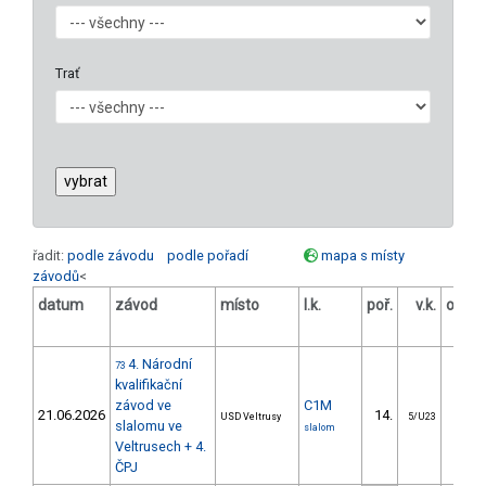
Trať
řadit:
podle závodu
podle pořadí
mapa s místy
závodů
<
datum
závod
místo
l.k.
poř.
v.k.
odstu
[
4. Národní
73
kvalifikační
závod ve
C1M
21.06.2026
14.
8.
USD Veltrusy
5/U23
slalomu ve
slalom
Veltrusech + 4.
ČPJ