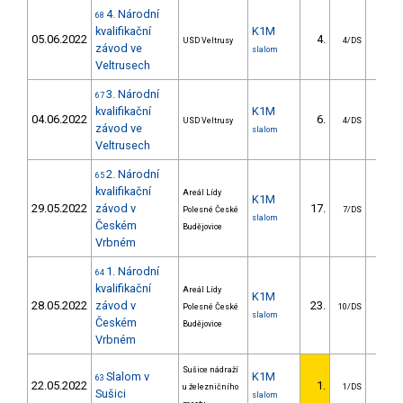
4. Národní
68
kvalifikační
K1M
05.06.2022
4.
3.
USD Veltrusy
4/DS
závod ve
slalom
Veltrusech
3. Národní
67
kvalifikační
K1M
04.06.2022
6.
5.
USD Veltrusy
4/DS
závod ve
slalom
Veltrusech
2. Národní
65
kvalifikační
Areál Lídy
K1M
29.05.2022
závod v
17.
6.
Polesné České
7/DS
slalom
Českém
Budějovice
Vrbném
1. Národní
64
kvalifikační
Areál Lídy
K1M
28.05.2022
závod v
23.
12.
Polesné České
10/DS
slalom
Českém
Budějovice
Vrbném
Sušice nádraží
Slalom v
K1M
63
22.05.2022
1.
u železničního
1/DS
Sušici
slalom