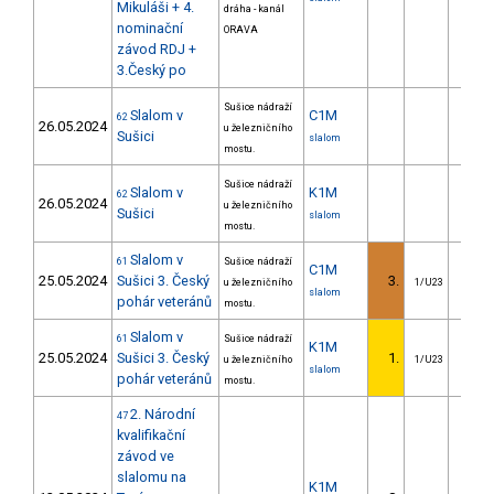
Mikuláši + 4.
dráha - kanál
nominační
ORAVA
závod RDJ +
3.Český po
Sušice nádraží
Slalom v
C1M
62
26.05.2024
u železničního
Sušici
slalom
mostu.
Sušice nádraží
Slalom v
K1M
62
26.05.2024
u železničního
Sušici
slalom
mostu.
Slalom v
61
Sušice nádraží
C1M
25.05.2024
Sušici 3. Český
3.
0.
u železničního
1/U23
slalom
pohár veteránů
mostu.
Slalom v
61
Sušice nádraží
K1M
25.05.2024
Sušici 3. Český
1.
u železničního
1/U23
slalom
pohár veteránů
mostu.
2. Národní
47
kvalifikační
závod ve
slalomu na
K1M