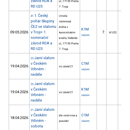
závod RDA a
ul., 171 00 Praha
RD U23
7 - Troja
1. Český
41
Umělá
pohár Skupiny
slalomová
ČEZ ve slalomu
dráha v
K1M
09.05.2026
v Troji+ 1.
7.
9.
kanoistickém
4/U23
slalom
nominační
areálu, Vodácká
závod RDA a
ul., 171 00 Praha
RD U23
7 - Troja
Jarní slalom
23
v Českém
C1M
19.04.2026
viz závod 21
Vrbném -
slalom
neděle
Jarní slalom
23
v Českém
K1M
19.04.2026
viz závod 21
Vrbném -
slalom
neděle
Jarní slalom
21
v Českém
C1M
dle směrnice a
18.04.2026
Vrbném -
pravidel
slalom
sobota