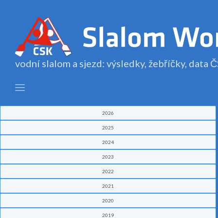
vodní slalom a sjezd: výsledky, žebříčky, data
2026
2025
2024
2023
2022
2021
2020
2019