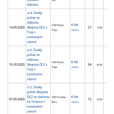
trať
Vrbném
4. Český
54
pohár ve
slalomu
K1M
USD Praha
14.05.2023
Skupina ČEZ v
27.
16.
7/DS
Troja
slalom
Troji +
nominační
závod
3. Český
53
pohár ve
slalomu
K1M
USD Praha
13.05.2023
Skupina ČEZ v
34.
68.
8/DS
Troja
slalom
Troji +
nominační
závod
2. Český
47
pohár Skupina
ČEZ ve slalomu
K1M
USD Trnávka,
07.05.2023
12.
7.
3/DS
na Trnávce +
Želiv
slalom
nominační
závod