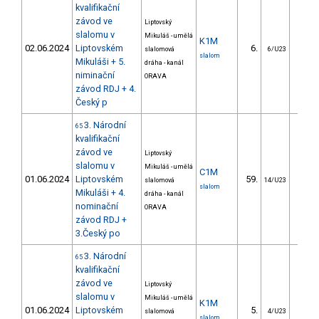
kvalifikační
závod ve
Liptovský
slalomu v
Mikuláš - umělá
K1M
02.06.2024
Liptovském
6.
4.
slalomová
6/U23
slalom
Mikuláši + 5.
dráha - kanál
niminační
ORAVA
závod RDJ + 4.
Český p
3. Národní
65
kvalifikační
závod ve
Liptovský
slalomu v
Mikuláš - umělá
C1M
01.06.2024
Liptovském
59.
119.
slalomová
14/U23
slalom
Mikuláši + 4.
dráha - kanál
nominační
ORAVA
závod RDJ +
3.Český po
3. Národní
65
kvalifikační
závod ve
Liptovský
slalomu v
Mikuláš - umělá
K1M
01.06.2024
Liptovském
5.
6.
slalomová
4/U23
slalom