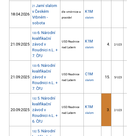
Jarní slalom
21
v Českém
K1M
dle směrnice a
18.04.2026
Vrbném -
pravidel
slalom
sobota
6. Národní
133
kvalifikační
K1M
USD Roudnice
21.09.2025
závod v
4.
1.
2/U23
nad Labem
slalom
Roudnici n.L. +
7. ČPJ
6. Národní
133
kvalifikační
C1M
USD Roudnice
21.09.2025
závod v
15.
14.
5/U23
nad Labem
slalom
Roudnici n.L. +
7. ČPJ
5. Národní
132
kvalifikační
K1M
USD Roudnice
20.09.2025
závod v
3.
1.
2/U23
nad Labem
slalom
Roudnici n.L. +
6. ČPJ
5. Národní
132