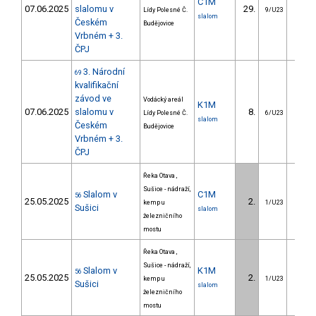
C1M
07.06.2025
slalomu v
29.
18.
Lídy Polesné Č.
9/U23
slalom
Českém
Budějovice
Vrbném + 3.
ČPJ
3. Národní
69
kvalifikační
závod ve
Vodácký areál
K1M
07.06.2025
slalomu v
8.
4.
Lídy Polesné Č.
6/U23
slalom
Českém
Budějovice
Vrbném + 3.
ČPJ
Řeka Otava ,
Sušice - nádraží,
Slalom v
C1M
56
25.05.2025
2.
1.
kemp u
1/U23
Sušici
slalom
železničního
mostu
Řeka Otava ,
Sušice - nádraží,
Slalom v
K1M
56
25.05.2025
2.
0.
kemp u
1/U23
Sušici
slalom
železničního
mostu