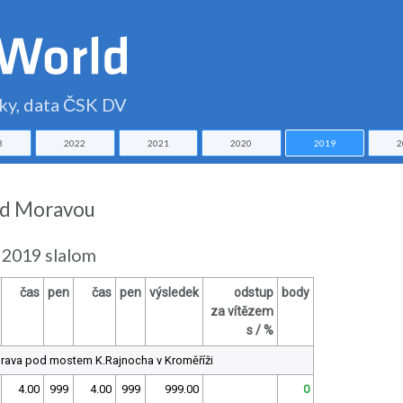
čky, data ČSK DV
3
2022
2021
2020
2019
2
nad Moravou
 2019 slalom
čas
pen
čas
pen
výsledek
odstup
body
za vítězem
s / %
rava pod mostem K.Rajnocha v Kroměříži
4.00
999
4.00
999
999.00
0