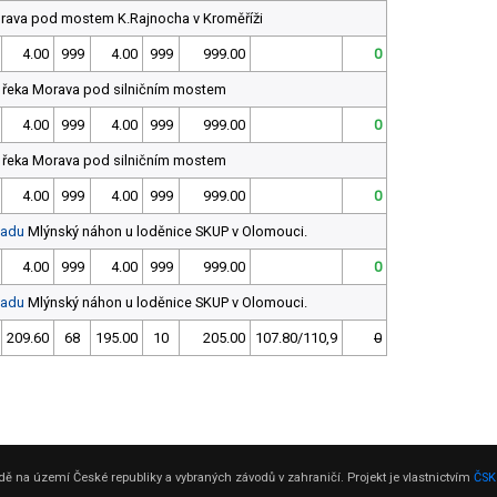
rava pod mostem K.Rajnocha v Kroměříži
4.00
999
4.00
999
999.00
0
řeka Morava pod silničním mostem
4.00
999
4.00
999
999.00
0
řeka Morava pod silničním mostem
4.00
999
4.00
999
999.00
0
padu
Mlýnský náhon u loděnice SKUP v Olomouci.
4.00
999
4.00
999
999.00
0
padu
Mlýnský náhon u loděnice SKUP v Olomouci.
209.60
68
195.00
10
205.00
107.80/110,9
0
ě na území České republiky a vybraných závodů v zahraničí. Projekt je vlastnictvím
ČSK