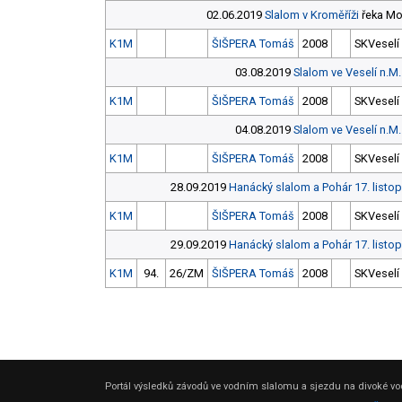
02.06.2019
Slalom v Kroměříži
řeka Mo
K1M
ŠIŠPERA Tomáš
2008
SKVeselí
03.08.2019
Slalom ve Veselí n.M.
K1M
ŠIŠPERA Tomáš
2008
SKVeselí
04.08.2019
Slalom ve Veselí n.M.
K1M
ŠIŠPERA Tomáš
2008
SKVeselí
28.09.2019
Hanácký slalom a Pohár 17. listo
K1M
ŠIŠPERA Tomáš
2008
SKVeselí
29.09.2019
Hanácký slalom a Pohár 17. listo
K1M
94.
26/ZM
ŠIŠPERA Tomáš
2008
SKVeselí
Portál výsledků závodů ve vodním slalomu a sjezdu na divoké vod