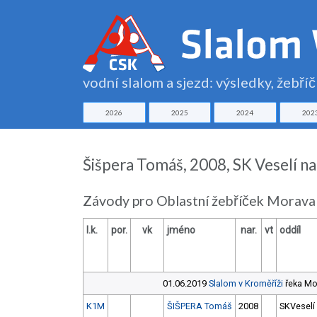
vodní slalom a sjezd: výsledky, žebří
2026
2025
2024
202
Šišpera Tomáš, 2008, SK Veselí 
Závody pro Oblastní žebříček Morava
l.k.
por.
vk
jméno
nar.
vt
oddíl
01.06.2019
Slalom v Kroměříži
řeka Mo
K1M
ŠIŠPERA Tomáš
2008
SKVeselí