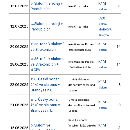
Slalom na voleji v
K1M
94
12.07.2025
39.
řeka Chrudimka
Pardubicích
slalom
C2X
Slalom na voleji v
94
slalom
12.07.2025
7.
řeka Chrudimka
Pardubicích
MARKOVÁ
Kristýna
36. ročník slalomů
K1M
91
řeka Otava na Podskalí
29.06.2025
147.
2
ve Strakonicích
před loděnicí klubu
slalom
36. ročník slalomu
90
K1M
řeka Otava na Podskalí
28.06.2025
ve Strakonicích +
147.
2
před loděnicí klubu
slalom
4.ČPV
6. Český pohár
82
Umělá slalomová
K1M
22.06.2025
žáků ve slalomu v
89.
dráha v Brandýse nad
3
slalom
Brandýse n.L.
Labem.
5. Český pohár
80
Umělá slalomová
K1M
21.06.2025
žáků ve slalomu v
89.
dráha v Brandýse nad
3
slalom
Brandýse n.L.
Labem.
Řeka Loučná ve
Slalom ve
K1M
74
Vysokém Mýtě v úseku
15.06.2025
38.