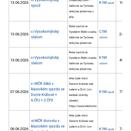
63
Choceňský most -
13.06.2026
K1M
18.
sjezd
sjezd
loděnice za Tyršovou
veřejnou plovárnou, v
příp
Řeka Loučná ve
Vysokomýtský
C1M
65
Vysokém Mýtě v úseku
13.06.2026
24.
slalom
loděnice za Tyršovou
slalom
veřejnou plovárnou
Řeka Loučná ve
Vysokomýtský
K1M
65
Vysokém Mýtě v úseku
13.06.2026
49.
slalom
loděnice za Tyršovou
slalom
veřejnou plovárnou
řeka Labe mezi
MČR žáků v
61
Dvorem Králové nad
klasickém sjezdu ve
Labem a Žirčí. (viz
07.06.2026
K1M
75.
sjezd
Dvoře Králové +
webové stránky
6.ČPJ + 2.ČPž
závodu).
https://www.lokotrutno
řeka Labe mezi
MČR dorostu v
59
Dvorem Králové nad
klasickém sjezdu ve
Labem a Žirčí. (viz
06.06.2026
K1M
74.
sjezd