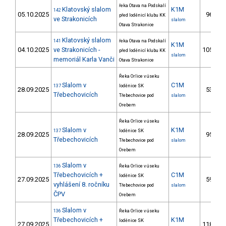
řeka Otava na Podskalí
Klatovský slalom
K1M
142
05.10.2025
96.
před loděnicí klubu KK
ve Strakonicích
slalom
Otava Strakonice
Klatovský slalom
141
řeka Otava na Podskalí
K1M
04.10.2025
ve Strakonicích -
105.
před loděnicí klubu KK
slalom
memoriál Karla Vanči
Otava Strakonice
Řeka Orlice v úseku
Slalom v
C1M
137
loděnice SK
28.09.2025
53.
1
Třebechovicích
Třebechovice pod
slalom
Orebem
Řeka Orlice v úseku
Slalom v
K1M
137
loděnice SK
28.09.2025
95.
1
Třebechovicích
Třebechovice pod
slalom
Orebem
Slalom v
136
Řeka Orlice v úseku
Třebechovicích +
C1M
loděnice SK
27.09.2025
59.
1
vyhlášení 8. ročníku
Třebechovice pod
slalom
ČPV
Orebem
Slalom v
136
Řeka Orlice v úseku
Třebechovicích +
K1M
loděnice SK
27.09.2025
118.
1