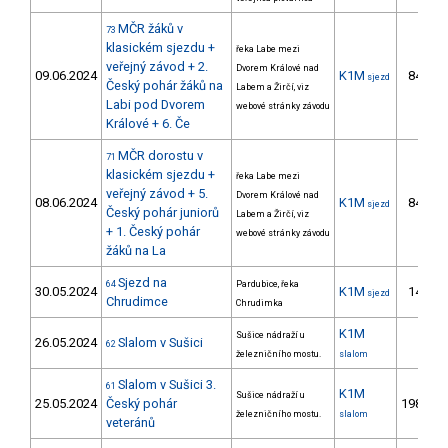
MČR žáků v
73
klasickém sjezdu +
řeka Labe mezi
veřejný závod + 2.
Dvorem Králové nad
09.06.2024
K1M
84.
sjezd
1
Český pohár žáků na
Labem a Žirčí, viz
Labi pod Dvorem
webové stránky závodu
Králové + 6. Če
MČR dorostu v
71
klasickém sjezdu +
řeka Labe mezi
veřejný závod + 5.
Dvorem Králové nad
08.06.2024
K1M
84.
sjezd
1
Český pohár juniorů
Labem a Žirčí, viz
+ 1. Český pohár
webové stránky závodu
žáků na La
Sjezd na
64
Pardubice, řeka
30.05.2024
K1M
14.
sjezd
Chrudimce
Chrudimka
K1M
Sušice nádraží u
26.05.2024
Slalom v Sušici
62
železničního mostu.
slalom
Slalom v Sušici 3.
61
K1M
Sušice nádraží u
25.05.2024
Český pohár
198.
3
železničního mostu.
slalom
veteránů