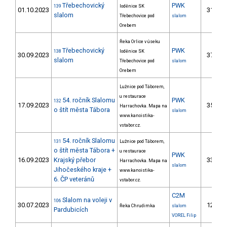
Třebechovický
PWK
139
loděnice SK
01.10.2023
31.
18
slalom
Třebechovice pod
slalom
Orebem
Řeka Orlice v úseku
Třebechovický
PWK
138
loděnice SK
30.09.2023
37.
23
slalom
Třebechovice pod
slalom
Orebem
Lužnice pod Táborem,
u restaurace
54. ročník Slalomu
PWK
132
17.09.2023
35.
Harrachovka. Mapa na
25
o štít města Tábora
slalom
www.kanoistika-
vstabor.cz.
54. ročník Slalomu
131
Lužnice pod Táborem,
o štít města Tábora +
u restaurace
PWK
16.09.2023
Krajský přebor
33.
Harrachovka. Mapa na
23
slalom
Jihočeského kraje +
www.kanoistika-
6. ČP veteránů
vstabor.cz.
C2M
Slalom na voleji v
106
30.07.2023
12.
Řeka Chrudimka
slalom
Pardubicích
VOREL Filip