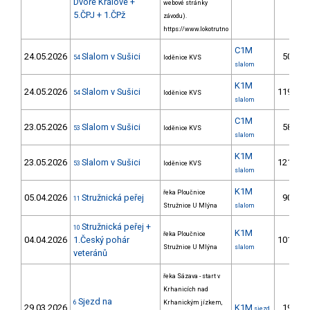
Dvoře Králové +
webové stránky
5.ČPJ + 1.ČPž
závodu).
https://www.lokotrutno
C1M
24.05.2026
Slalom v Sušici
50.
54
loděnice KVS
slalom
K1M
24.05.2026
Slalom v Sušici
119.
54
loděnice KVS
slalom
C1M
23.05.2026
Slalom v Sušici
58.
53
loděnice KVS
slalom
K1M
23.05.2026
Slalom v Sušici
121.
53
loděnice KVS
slalom
K1M
řeka Ploučnice
05.04.2026
Stružnická peřej
90.
11
Stružnice U Mlýna
slalom
Stružnická peřej +
10
K1M
řeka Ploučnice
04.04.2026
1.Český pohár
101.
Stružnice U Mlýna
slalom
veteránů
řeka Sázava - start v
Krhanicích nad
Sjezd na
6
Krhanickým jízkem,
29.03.2026
K1M
19.
sjezd