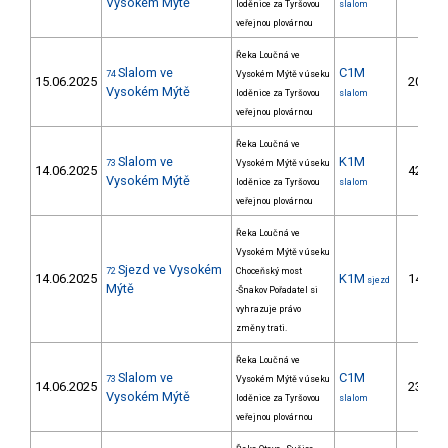
Vysokém Mýtě
loděnice za Tyršovou
slalom
veřejnou plovárnou
Řeka Loučná ve
Slalom ve
C1M
74
Vysokém Mýtě v úseku
15.06.2025
20.
Vysokém Mýtě
loděnice za Tyršovou
slalom
veřejnou plovárnou
Řeka Loučná ve
Slalom ve
K1M
73
Vysokém Mýtě v úseku
14.06.2025
42.
Vysokém Mýtě
loděnice za Tyršovou
slalom
veřejnou plovárnou
Řeka Loučná ve
Vysokém Mýtě v úseku
Sjezd ve Vysokém
72
Choceňský most
14.06.2025
K1M
14.
sjezd
Mýtě
-Šnakov Pořadatel si
vyhrazuje právo
změny trati.
Řeka Loučná ve
Slalom ve
C1M
73
Vysokém Mýtě v úseku
14.06.2025
23.
Vysokém Mýtě
loděnice za Tyršovou
slalom
veřejnou plovárnou