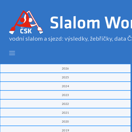
vodní slalom a sjezd: výsledky, žebříčky, data
2026
2025
2024
2023
2022
2021
2020
2019