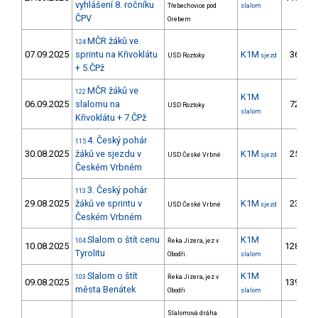
vyhlášení 8. ročníku
Třebechovice pod
slalom
ČPV
Orebem
MČR žáků ve
124
07.09.2025
sprintu na Křivoklátu
K1M
36.
USD Roztoky
sjezd
1
+ 5.ČPž
MČR žáků ve
122
K1M
06.09.2025
slalomu na
72.
USD Roztoky
3
slalom
Křivoklátu + 7.ČPž
4. Český pohár
115
30.08.2025
žáků ve sjezdu v
K1M
25.
USD České Vrbné
sjezd
Českém Vrbném
3. Český pohár
113
29.08.2025
žáků ve sprintu v
K1M
23.
USD České Vrbné
sjezd
Českém Vrbném
Slalom o štít cenu
K1M
104
Řeka Jizera, jez v
10.08.2025
128.
2
Tyrolitu
Obodři.
slalom
Slalom o štít
K1M
103
Řeka Jizera, jez v
09.08.2025
139.
2
města Benátek
Obodři
slalom
Slalomová dráha