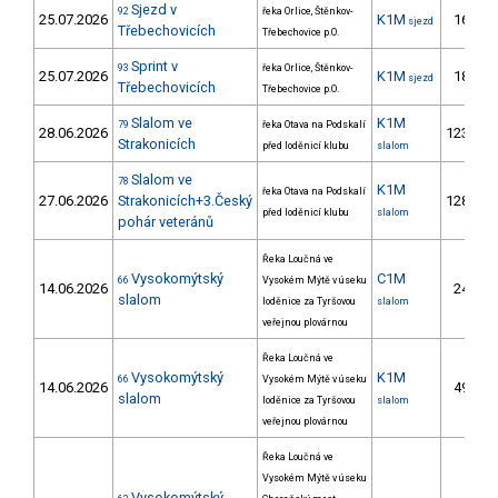
Sjezd v
92
řeka Orlice, Štěnkov-
25.07.2026
K1M
16.
sjezd
Třebechovicích
Třebechovice p.O.
Sprint v
93
řeka Orlice, Štěnkov-
25.07.2026
K1M
18.
sjezd
Třebechovicích
Třebechovice p.O.
Slalom ve
K1M
79
řeka Otava na Podskalí
28.06.2026
123.
Strakonicích
před loděnicí klubu
slalom
Slalom ve
78
K1M
řeka Otava na Podskalí
27.06.2026
Strakonicích+3.Český
128.
před loděnicí klubu
slalom
pohár veteránů
Řeka Loučná ve
Vysokomýtský
C1M
66
Vysokém Mýtě v úseku
14.06.2026
24.
slalom
loděnice za Tyršovou
slalom
veřejnou plovárnou
Řeka Loučná ve
Vysokomýtský
K1M
66
Vysokém Mýtě v úseku
14.06.2026
49.
slalom
loděnice za Tyršovou
slalom
veřejnou plovárnou
Řeka Loučná ve
Vysokém Mýtě v úseku
Vysokomýtský