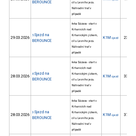
BEROUNCE
cíl u Lesního jezu.
Náhradní trať v
případě
řeka Sázava - start v
Krhanicích nad
Sjezd na
5
Krhanickým jízkem,
29.03.2026
K1M
23.
sjezd
BEROUNCE
cíl u Lesního jezu.
Náhradní trať v
případě
řeka Sázava - start v
Krhanicích nad
Sjezd na
4
Krhanickým jízkem,
28.03.2026
K1M
33.
sjezd
BEROUNCE
cíl u Lesního jezu.
Náhradní trať v
případě
řeka Sázava - start v
Krhanicích nad
Sjezd na
3
Krhanickým jízkem,
28.03.2026
K1M
37.
sjezd
BEROUNCE
cíl u Lesního jezu.
Náhradní trať v
případě