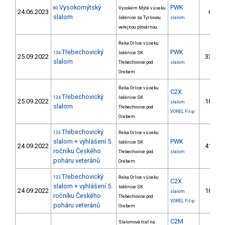
Vysokomýtský
PWK
80
Vysokém Mýtě v úseku
24.06.2023
6.
5
slalom
loděnice za Tyršovou
slalom
veřejnou plovárnou
Řeka Orlice v úseku
Třebechovický
PWK
134
loděnice SK
25.09.2022
33.
23
slalom
Třebechovice pod
slalom
Orebem
Řeka Orlice v úseku
C2X
Třebechovický
134
loděnice SK
25.09.2022
18.
slalom
slalom
Třebechovice pod
VOREL Filip
Orebem
Třebechovický
133
Řeka Orlice v úseku
slalom + vyhlášení 5.
PWK
loděnice SK
24.09.2022
41.
29
ročníku Českého
Třebechovice pod
slalom
poháru veteránů
Orebem
Třebechovický
133
Řeka Orlice v úseku
C2X
slalom + vyhlášení 5.
loděnice SK
24.09.2022
18.
slalom
ročníku Českého
Třebechovice pod
VOREL Filip
poháru veteránů
Orebem
C2M
Slalomová trať na