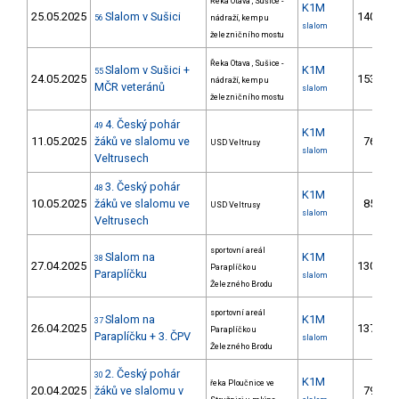
Řeka Otava , Sušice -
K1M
25.05.2025
Slalom v Sušici
140.
56
nádraží, kemp u
2
slalom
železničního mostu
Řeka Otava , Sušice -
Slalom v Sušici +
K1M
55
24.05.2025
153.
nádraží, kemp u
2
MČR veteránů
slalom
železničního mostu
4. Český pohár
49
K1M
11.05.2025
žáků ve slalomu ve
76.
USD Veltrusy
2
slalom
Veltrusech
3. Český pohár
48
K1M
10.05.2025
žáků ve slalomu ve
85.
USD Veltrusy
3
slalom
Veltrusech
sportovní areál
Slalom na
K1M
38
27.04.2025
130.
Paraplíčko u
2
Paraplíčku
slalom
Železného Brodu
sportovní areál
Slalom na
K1M
37
26.04.2025
137.
Paraplíčko u
2
Paraplíčku + 3. ČPV
slalom
Železného Brodu
2. Český pohár
30
K1M
řeka Ploučnice ve
20.04.2025
žáků ve slalomu v
79.
3