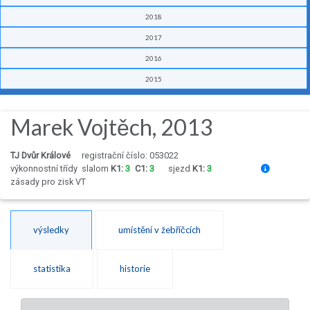
2018
2017
2016
2015
Marek Vojtěch, 2013
TJ Dvůr Králové
registrační číslo: 053022
výkonnostní třídy
slalom
K1:
3
C1:
3
sjezd
K1:
3
zásady pro zisk VT
výsledky
umístění v žebříčcích
statistika
historie