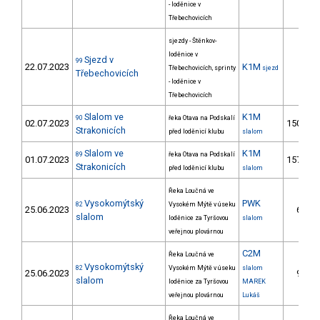
- loděnice v
Třebechovicích
sjezdy - Štěnkov-
loděnice v
Sjezd v
99
22.07.2023
K1M
Třebechovicích, sprinty
sjezd
Třebechovicích
- loděnice v
Třebechovicích
Slalom ve
K1M
90
řeka Otava na Podskalí
02.07.2023
150.
Strakonicích
před loděnicí klubu
slalom
Slalom ve
K1M
89
řeka Otava na Podskalí
01.07.2023
157.
Strakonicích
před loděnicí klubu
slalom
Řeka Loučná ve
Vysokomýtský
PWK
82
Vysokém Mýtě v úseku
25.06.2023
6.
4
slalom
loděnice za Tyršovou
slalom
veřejnou plovárnou
C2M
Řeka Loučná ve
Vysokomýtský
82
Vysokém Mýtě v úseku
slalom
25.06.2023
9.
slalom
loděnice za Tyršovou
MAREK
veřejnou plovárnou
Lukáš
Řeka Loučná ve