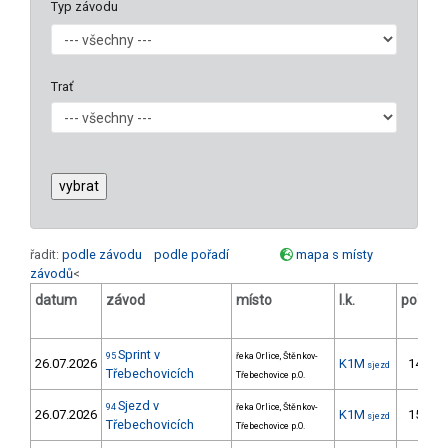
Typ závodu
Trať
řadit:
podle závodu
podle pořadí
mapa s místy
závodů
<
datum
závod
místo
l.k.
poř.
Sprint v
95
řeka Orlice, Štěnkov-
26.07.2026
K1M
14.
sjezd
Třebechovicích
Třebechovice p.O.
Sjezd v
94
řeka Orlice, Štěnkov-
26.07.2026
K1M
15.
sjezd
Třebechovicích
Třebechovice p.O.