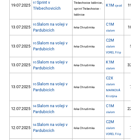
Sprint v
97
Třebechovice loděnice ,
19.07.2025
K1M
19.
sjezd
Třebechovicích
sprint Třebechovice -
loděnice
Slalom na voleji v
C1M
95
13.07.2025
18.
řeka Chrudimka
Pardubicích
slalom
C2M
Slalom na voleji v
95
13.07.2025
5.
řeka Chrudimka
slalom
Pardubicích
VOREL Filip
Slalom na voleji v
K1M
95
13.07.2025
32.
řeka Chrudimka
Pardubicích
slalom
C2X
Slalom na voleji v
95
slalom
13.07.2025
7.
řeka Chrudimka
Pardubicích
MARKOVÁ
Kristýna
Slalom na voleji v
C1M
94
12.07.2025
22.
řeka Chrudimka
Pardubicích
slalom
C2M
Slalom na voleji v
94
12.07.2025
7.
řeka Chrudimka
slalom
Pardubicích
VOREL Filip