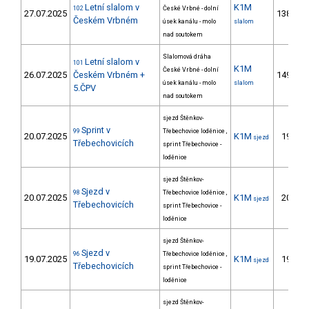
Letní slalom v
K1M
102
České Vrbné - dolní
27.07.2025
138.
Českém Vrbném
úsek kanálu - molo
slalom
nad soutokem
Slalomová dráha
Letní slalom v
101
K1M
České Vrbné - dolní
26.07.2025
Českém Vrbném +
149.
úsek kanálu - molo
slalom
5.ČPV
nad soutokem
sjezd Štěnkov-
Sprint v
99
Třebechovice loděnice ,
20.07.2025
K1M
19.
sjezd
Třebechovicích
sprint Třebechovice -
loděnice
sjezd Štěnkov-
Sjezd v
98
Třebechovice loděnice ,
20.07.2025
K1M
20.
sjezd
Třebechovicích
sprint Třebechovice -
loděnice
sjezd Štěnkov-
Sjezd v
96
Třebechovice loděnice ,
19.07.2025
K1M
19.
sjezd
Třebechovicích
sprint Třebechovice -
loděnice
sjezd Štěnkov-