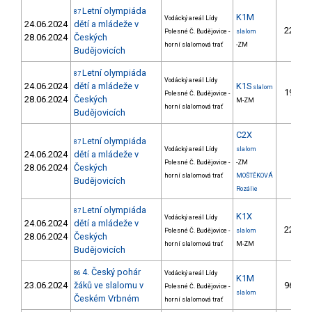
Letní olympiáda
87
K1M
Vodácký areál Lídy
24.06.2024
dětí a mládeže v
22.
Polesné Č. Budějovice -
slalom
3
28.06.2024
Českých
horní slalomová trať
-ZM
Budějovicích
Letní olympiáda
87
Vodácký areál Lídy
24.06.2024
dětí a mládeže v
K1S
slalom
19.
Polesné Č. Budějovice -
5
28.06.2024
Českých
M-ZM
horní slalomová trať
Budějovicích
C2X
Letní olympiáda
87
Vodácký areál Lídy
slalom
24.06.2024
dětí a mládeže v
Polesné Č. Budějovice -
-ZM
28.06.2024
Českých
horní slalomová trať
MOŠTĚKOVÁ
Budějovicích
Rozálie
Letní olympiáda
87
K1X
Vodácký areál Lídy
24.06.2024
dětí a mládeže v
22.
Polesné Č. Budějovice -
slalom
4
28.06.2024
Českých
horní slalomová trať
M-ZM
Budějovicích
4. Český pohár
86
Vodácký areál Lídy
K1M
23.06.2024
žáků ve slalomu v
96.
Polesné Č. Budějovice -
4
slalom
Českém Vrbném
horní slalomová trať