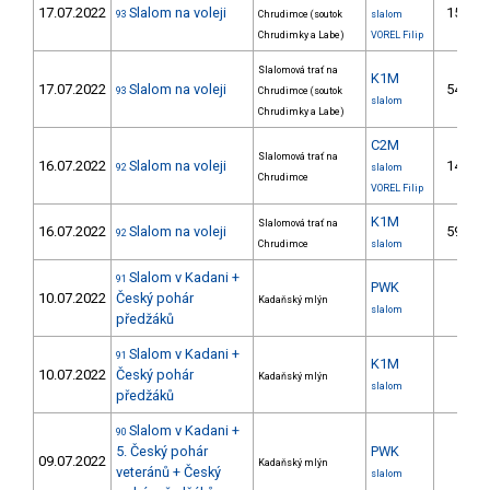
17.07.2022
Slalom na voleji
15.
93
Chrudimce (soutok
slalom
Chrudimky a Labe)
VOREL Filip
Slalomová trať na
K1M
17.07.2022
Slalom na voleji
54.
93
Chrudimce (soutok
slalom
Chrudimky a Labe)
C2M
Slalomová trať na
16.07.2022
Slalom na voleji
14.
92
slalom
Chrudimce
VOREL Filip
K1M
Slalomová trať na
16.07.2022
Slalom na voleji
59.
92
Chrudimce
slalom
Slalom v Kadani +
91
PWK
10.07.2022
Český pohár
Kadaňský mlýn
slalom
předžáků
Slalom v Kadani +
91
K1M
10.07.2022
Český pohár
Kadaňský mlýn
slalom
předžáků
Slalom v Kadani +
90
5. Český pohár
PWK
09.07.2022
Kadaňský mlýn
veteránů + Český
slalom