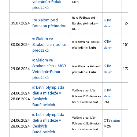
veteránů + Pohár
Plzni
předžáků
Řeka Radbuza pod
Slalom pod
K1M
158
05.07.2024
24.
Borskou přehradou v
Borskou přehradou
slalom
Plzni
Slalom ve
91
K1M
řeka Otava na Podskalí
30.06.2024
Strakonicích, pohár
151.
2
před loděnicí klubu
slalom
předžáků
Slalom ve
90
Strakonicích + MČR
K1M
řeka Otava na Podskalí
29.06.2024
172.
2
Veteránů+Pohár
před loděnicí klubu
slalom
předžáků
Letní olympiáda
87
C1M
Vodácký areál Lídy
24.06.2024
dětí a mládeže v
Polesné Č. Budějovice -
slalom
28.06.2024
Českých
horní slalomová trať
-ZM
Budějovicích
Letní olympiáda
87
Vodácký areál Lídy
24.06.2024
dětí a mládeže v
C1S
slalom
Polesné Č. Budějovice -
28.06.2024
Českých
M-ZM
horní slalomová trať
Budějovicích