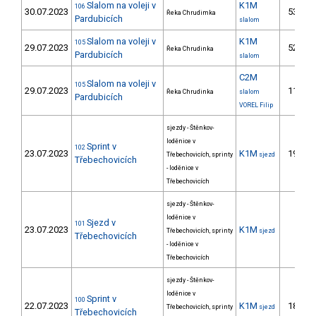
Slalom na voleji v
K1M
106
30.07.2023
53.
Řeka Chrudimka
Pardubicích
slalom
Slalom na voleji v
K1M
105
29.07.2023
52.
Řeka Chrudinka
Pardubicích
slalom
C2M
Slalom na voleji v
105
29.07.2023
11.
Řeka Chrudinka
slalom
Pardubicích
VOREL Filip
sjezdy - Štěnkov-
loděnice v
Sprint v
102
23.07.2023
K1M
19.
Třebechovicích, sprinty
sjezd
Třebechovicích
- loděnice v
Třebechovicích
sjezdy - Štěnkov-
loděnice v
Sjezd v
101
23.07.2023
K1M
Třebechovicích, sprinty
sjezd
Třebechovicích
- loděnice v
Třebechovicích
sjezdy - Štěnkov-
loděnice v
Sprint v
100
22.07.2023
K1M
18.
Třebechovicích, sprinty
sjezd
Třebechovicích