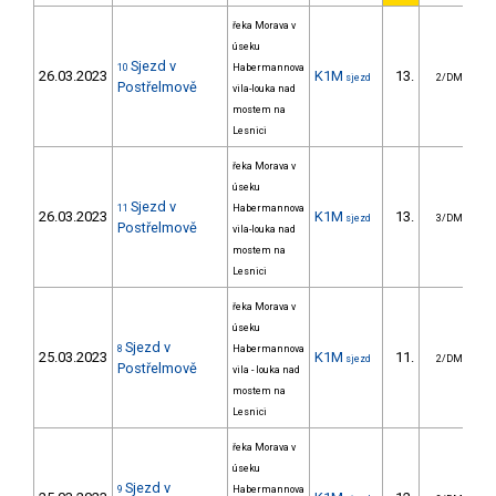
řeka Morava v
úseku
Sjezd v
10
Habermannova
26.03.2023
K1M
13.
16
sjezd
2/DM
Postřelmově
vila-louka nad
mostem na
Lesnici
řeka Morava v
úseku
Sjezd v
11
Habermannova
26.03.2023
K1M
13.
15
sjezd
3/DM
Postřelmově
vila-louka nad
mostem na
Lesnici
řeka Morava v
úseku
Sjezd v
8
Habermannova
25.03.2023
K1M
11.
12
sjezd
2/DM
Postřelmově
vila - louka nad
mostem na
Lesnici
řeka Morava v
úseku
Sjezd v
9
Habermannova