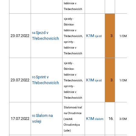
loděnice v
Třebechovicích
sjezdy -
Štěnkov-
loděnice v
Sjezd v
94
23.07.2022
K1M
3.
5
Třebechovicích,
sjezd
1/DM
Třebechovicích
sprinty -
loděnice v
Třebechovicích
sjezdy -
Štěnkov-
loděnice v
Sprint v
95
23.07.2022
K1M
3.
Třebechovicích,
sjezd
1/DM
Třebechovicích
sprinty -
loděnice v
Třebechovicích
Slalomová trať
na Chrudimce
Slalom na
93
17.07.2022
K1M
16.
2
(soutok
slalom
3/DM
voleji
Chrudimky a
Labe)