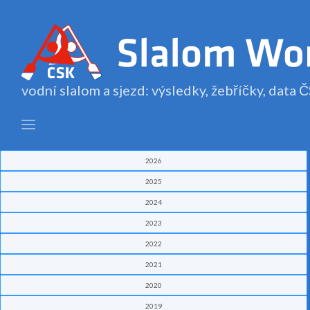
vodní slalom a sjezd: výsledky, žebříčky, data
2026
2025
2024
2023
2022
2021
2020
2019