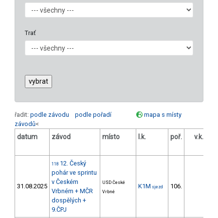
Trať
řadit:
podle závodu
podle pořadí
mapa s místy
závodů
<
datum
závod
místo
l.k.
poř.
v.k.
od
12. Český
118
pohár ve sprintu
v Českém
USD České
31.08.2025
K1M
106.
355
sjezd
Vrbném + MČR
Vrbné
dospělých +
9.ČPJ