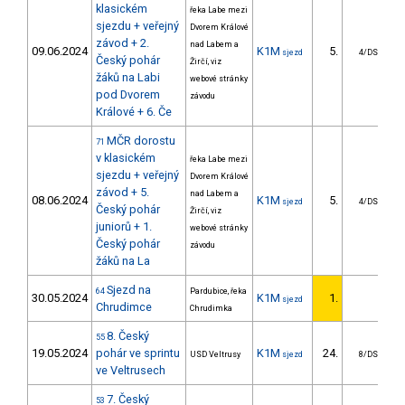
klasickém
řeka Labe mezi
sjezdu + veřejný
Dvorem Králové
závod + 2.
nad Labem a
09.06.2024
K1M
5.
3
sjezd
4/DS
Český pohár
Žirčí, viz
žáků na Labi
webové stránky
pod Dvorem
závodu
Králové + 6. Če
MČR dorostu
71
v klasickém
řeka Labe mezi
sjezdu + veřejný
Dvorem Králové
závod + 5.
nad Labem a
08.06.2024
K1M
5.
4
sjezd
4/DS
Český pohár
Žirčí, viz
juniorů + 1.
webové stránky
Český pohár
závodu
žáků na La
Sjezd na
64
Pardubice, řeka
30.05.2024
K1M
1.
sjezd
Chrudimce
Chrudimka
8. Český
55
19.05.2024
pohár ve sprintu
K1M
24.
USD Veltrusy
sjezd
8/DS
ve Veltrusech
7. Český
53