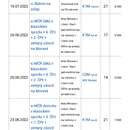
Slalom na
92
Slalomová trať
16.07.2022
K1M
27.
3
slalom
5/DM
voleji
na Chrudimce
řeka Morava v
MČR žáků v
82
Litovli. Start:
klasickém
pod elektrárnou
sjezdu + 6. ČPJ
26.06.2022
K1M
17.
6
na náhonu v
sjezd
5/DM
+ 2. ČPž +
Litovli (cca
veřejný závod
200m po proudu
na Moravě
od loděnice).
řeka Morava v
MČR žáků v
82
Litovli. Start:
klasickém
pod elektrárnou
sjezdu + 6. ČPJ
C2M
sjezd
26.06.2022
14.
10
na náhonu v
5/DM
+ 2. ČPž +
BEK Matyáš
Litovli (cca
veřejný závod
200m po proudu
na Moravě
od loděnice).
řeka Morava v
MČR dorostu
80
Litovli. Start:
v klasickém
pod elektrárnou
sjezdu + 5. ČPJ
25.06.2022
K1M
21.
8
na náhonu v
sjezd
7/DM
+ 1. ČPž +
Litovli (cca
veřejný závod