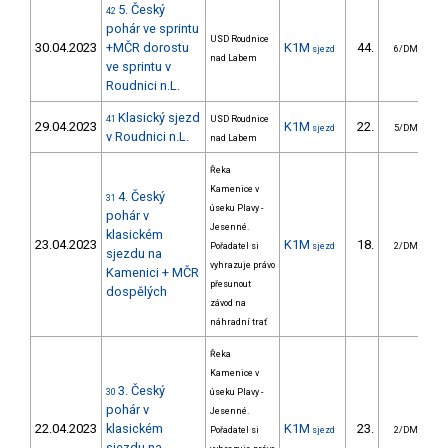
5. Český
42
pohár ve sprintu
USD Roudnice
30.04.2023
+MČR dorostu
K1M
44.
1
sjezd
6/DM
nad Labem
ve sprintu v
Roudnici n.L.
Klasický sjezd
41
USD Roudnice
29.04.2023
K1M
22.
10
sjezd
5/DM
v Roudnici n.L.
nad Labem
Řeka
Kamenice v
4. Český
31
úseku Plavy -
pohár v
Jesenné.
klasickém
23.04.2023
K1M
18.
14
Pořadatel si
sjezd
2/DM
sjezdu na
vyhrazuje právo
Kamenici + MČR
přesunout
dospělých
závod na
náhradní trať
Řeka
Kamenice v
3. Český
30
úseku Plavy -
pohár v
Jesenné.
22.04.2023
klasickém
K1M
23.
19
Pořadatel si
sjezd
2/DM
sjezdu na