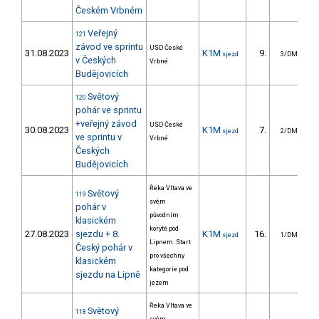
Českém Vrbném
Veřejný
121
závod ve sprintu
USD České
31.08.2023
K1M
9.
sjezd
3/DM
v Českých
Vrbné
Budějovicích
Světový
120
pohár ve sprintu
+veřejný závod
USD České
30.08.2023
K1M
7.
sjezd
2/DM
ve sprintu v
Vrbné
Českých
Budějovicích
Řeka Vltava ve
Světový
119
svém
pohár v
původním
klasickém
korytě pod
27.08.2023
sjezdu + 8.
K1M
16.
6
sjezd
1/DM
Lipnem. Start
Český pohár v
pro všechny
klasickém
kategorie pod
sjezdu na Lipně
jezem
Řeka Vltava ve
Světový
118