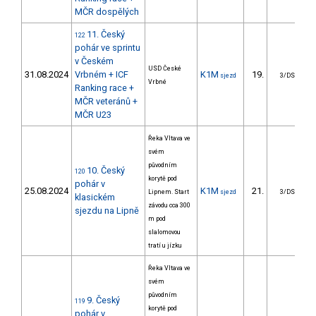
MČR dospělých
11. Český
122
pohár ve sprintu
v Českém
USD České
31.08.2024
Vrbném + ICF
K1M
19.
sjezd
3/DS
Vrbné
Ranking race +
MČR veteránů +
MČR U23
Řeka Vltava ve
svém
původním
10. Český
120
korytě pod
pohár v
25.08.2024
K1M
21.
Lipnem. Start
sjezd
3/DS
klasickém
závodu cca 300
sjezdu na Lipně
m pod
slalomovou
tratí u jízku
Řeka Vltava ve
svém
původním
9. Český
119
korytě pod
pohár v