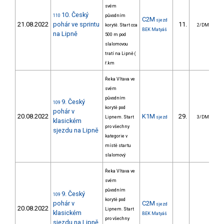
svém
10. Český
110
původním
C2M
sjezd
21.08.2022
pohár ve sprintu
11.
korytě. Start cca
2/DM
BEK Matyáš
na Lipně
500 m pod
slalomovou
tratí na Lipně (
ř.km
Řeka Vltava ve
svém
původním
9. Český
109
korytě pod
pohár v
20.08.2022
K1M
29.
12
Lipnem. Start
sjezd
3/DM
klasickém
pro všechny
sjezdu na Lipně
kategorie v
místě startu
slalomový
Řeka Vltava ve
svém
původním
9. Český
109
korytě pod
pohár v
C2M
sjezd
20.08.2022
Lipnem. Start
klasickém
BEK Matyáš
pro všechny
sjezdu na Lipně