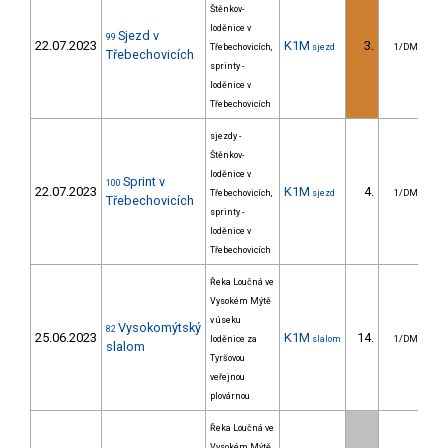
Štěnkov-
loděnice v
Sjezd v
99
22.07.2023
K1M
3.
5
Třebechovicích,
sjezd
1/DM
Třebechovicích
sprinty -
loděnice v
Třebechovicích
sjezdy -
Štěnkov-
loděnice v
Sprint v
100
22.07.2023
K1M
4.
Třebechovicích,
sjezd
1/DM
Třebechovicích
sprinty -
loděnice v
Třebechovicích
Řeka Loučná ve
Vysokém Mýtě
v úseku
Vysokomýtský
82
25.06.2023
K1M
14.
2
loděnice za
slalom
1/DM
slalom
Tyršovou
veřejnou
plovárnou
Řeka Loučná ve
Vysokém Mýtě