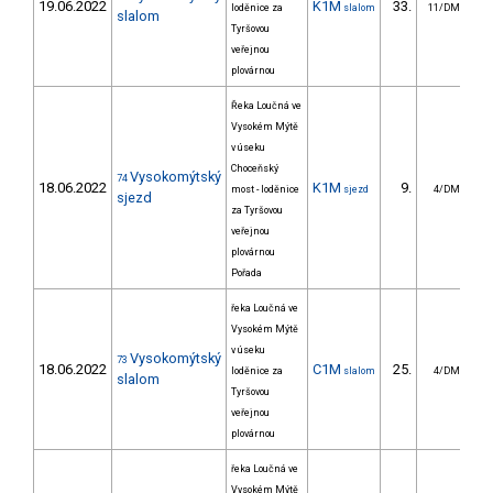
19.06.2022
K1M
33.
2
loděnice za
slalom
11/DM
slalom
Tyršovou
veřejnou
plovárnou
Řeka Loučná ve
Vysokém Mýtě
v úseku
Choceňský
Vysokomýtský
74
18.06.2022
K1M
9.
5
most - loděnice
sjezd
4/DM
sjezd
za Tyršovou
veřejnou
plovárnou
Pořada
řeka Loučná ve
Vysokém Mýtě
v úseku
Vysokomýtský
73
18.06.2022
C1M
25.
3
loděnice za
slalom
4/DM
slalom
Tyršovou
veřejnou
plovárnou
řeka Loučná ve
Vysokém Mýtě