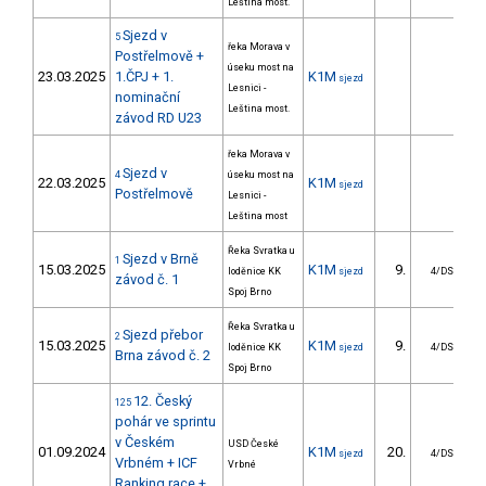
Leština most.
Sjezd v
5
řeka Morava v
Postřelmově +
úseku most na
23.03.2025
1.ČPJ + 1.
K1M
sjezd
Lesnici -
nominační
Leština most.
závod RD U23
řeka Morava v
Sjezd v
4
úseku most na
22.03.2025
K1M
sjezd
Postřelmově
Lesnici -
Leština most
Řeka Svratka u
Sjezd v Brně
1
15.03.2025
K1M
9.
9
loděnice KK
sjezd
4/DS
závod č. 1
Spoj Brno
Řeka Svratka u
Sjezd přebor
2
15.03.2025
K1M
9.
4
loděnice KK
sjezd
4/DS
Brna závod č. 2
Spoj Brno
12. Český
125
pohár ve sprintu
v Českém
USD České
01.09.2024
K1M
20.
sjezd
4/DS
Vrbném + ICF
Vrbné
Ranking race +