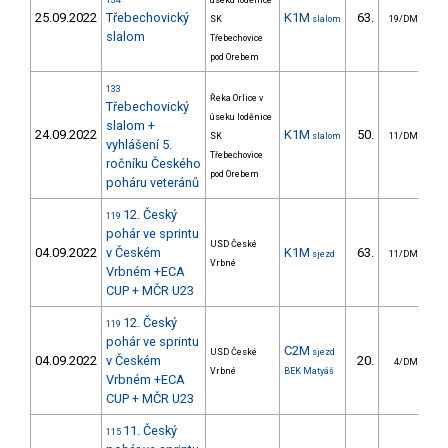
134
úseku loděnice
25.09.2022
Třebechovický
K1M
63.
3
SK
slalom
19/DM
slalom
Třebechovice
pod Orebem
133
Řeka Orlice v
Třebechovický
úseku loděnice
slalom +
24.09.2022
K1M
50.
2
SK
slalom
11/DM
vyhlášení 5.
Třebechovice
ročníku Českého
pod Orebem
poháru veteránů
12. Český
119
pohár ve sprintu
USD České
04.09.2022
v Českém
K1M
63.
sjezd
11/DM
Vrbné
Vrbném +ECA
CUP + MČR U23
12. Český
119
pohár ve sprintu
C2M
USD České
sjezd
04.09.2022
v Českém
20.
4/DM
Vrbné
BEK Matyáš
Vrbném +ECA
CUP + MČR U23
11. Český
115