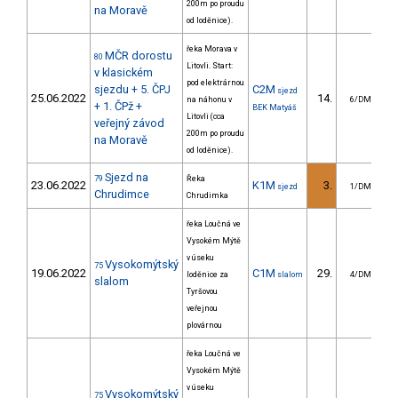
200m po proudu
na Moravě
od loděnice).
řeka Morava v
MČR dorostu
80
Litovli. Start:
v klasickém
pod elektrárnou
sjezdu + 5. ČPJ
C2M
sjezd
25.06.2022
14.
11
na náhonu v
6/DM
+ 1. ČPž +
BEK Matyáš
Litovli (cca
veřejný závod
200m po proudu
na Moravě
od loděnice).
Sjezd na
79
Řeka
23.06.2022
K1M
3.
2
sjezd
1/DM
Chrudimce
Chrudimka
řeka Loučná ve
Vysokém Mýtě
v úseku
Vysokomýtský
75
19.06.2022
C1M
29.
4
loděnice za
slalom
4/DM
slalom
Tyršovou
veřejnou
plovárnou
řeka Loučná ve
Vysokém Mýtě
v úseku
Vysokomýtský
75