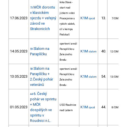
řeka Otava -
MČR dorostu
73
start nad
v klasickém
jízkem v obci
17.06.2023
sjezdu + veřejný
K1M
13.
8
Pracejovice u
sjezd
7/DM
závod ve
rybích sádek,
Strakonicích
cíl v kempu
Podskalí
sportovní areál
Slalom na
59
Paraplíčko u
14.05.2023
K1M
40.
1
slalom
12/DM
Paraplíčku
Železného
Brodu
Slalom na
58
sportovní areál
Paraplíčku +
Paraplíčko u
13.05.2023
K1M
54.
1
slalom
13/DM
2.Český pohár
Železného
veteránů
Brodu
6. Český
44
pohár ve sprintu
+ MČR
USD Roudnice
01.05.2023
K1M
44.
1
sjezd
8/DM
dospělých ve
nad Labem
sprintu v
Roudnici n.L.