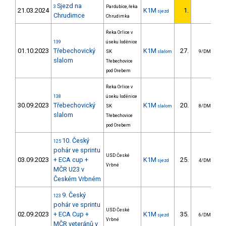
Sjezd na
3
Pardubice, řeka
21.03.2024
K1M
1.
sjezd
Chrudimce
Chrudimka
Řeka Orlice v
139
úseku loděnice
01.10.2023
Třebechovický
K1M
27.
1
SK
slalom
9/DM
slalom
Třebechovice
pod Orebem
Řeka Orlice v
138
úseku loděnice
30.09.2023
Třebechovický
K1M
20.
1
SK
slalom
8/DM
slalom
Třebechovice
pod Orebem
10. Český
125
pohár ve sprintu
USD České
03.09.2023
+ ECA cup +
K1M
25.
sjezd
4/DM
Vrbné
MČR U23 v
Českém Vrbném
9. Český
123
pohár ve sprintu
USD České
02.09.2023
+ ECA Cup +
K1M
35.
sjezd
6/DM
Vrbné
MČR veteránů v