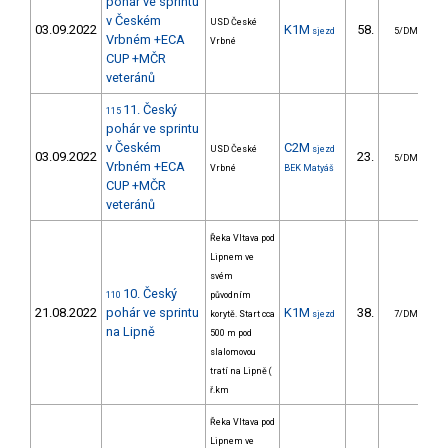
pohár ve sprintu
v Českém
USD České
03.09.2022
K1M
58.
sjezd
5/DM
Vrbném +ECA
Vrbné
CUP +MČR
veteránů
11. Český
115
pohár ve sprintu
v Českém
C2M
USD České
sjezd
03.09.2022
23.
1
5/DM
Vrbném +ECA
Vrbné
BEK Matyáš
CUP +MČR
veteránů
Řeka Vltava pod
Lipnem ve
svém
10. Český
110
původním
21.08.2022
pohár ve sprintu
K1M
38.
korytě. Start cca
sjezd
7/DM
na Lipně
500 m pod
slalomovou
tratí na Lipně (
ř.km
Řeka Vltava pod
Lipnem ve