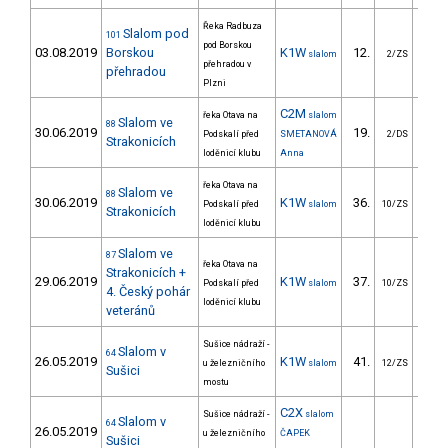
Řeka Radbuza
Slalom pod
101
pod Borskou
03.08.2019
Borskou
K1W
12.
18
slalom
2/ZS
přehradou v
přehradou
Plzni
C2M
řeka Otava na
slalom
Slalom ve
88
30.06.2019
19.
56
Podskalí před
SMETANOVÁ
2/DS
Strakonicích
loděnicí klubu
Anna
řeka Otava na
Slalom ve
88
30.06.2019
K1W
36.
34
Podskalí před
slalom
10/ZS
Strakonicích
loděnicí klubu
Slalom ve
87
řeka Otava na
Strakonicích +
29.06.2019
K1W
37.
32
Podskalí před
slalom
10/ZS
4. Český pohár
loděnicí klubu
veteránů
Sušice nádraží -
Slalom v
64
26.05.2019
K1W
41.
31
u železničního
slalom
12/ZS
Sušici
mostu
C2X
Sušice nádraží -
slalom
Slalom v
64
26.05.2019
u železničního
ČAPEK
Sušici