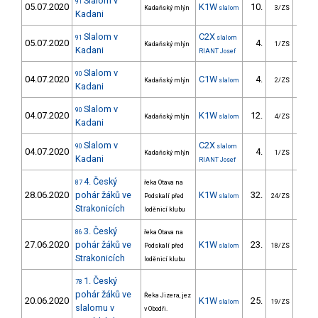
Slalom v
91
05.07.2020
K1W
10.
11
Kadaňský mlýn
slalom
3/ZS
Kadani
Slalom v
C2X
91
slalom
05.07.2020
4.
79
Kadaňský mlýn
1/ZS
Kadani
RIANT Josef
Slalom v
90
04.07.2020
C1W
4.
45
Kadaňský mlýn
slalom
2/ZS
Kadani
Slalom v
90
04.07.2020
K1W
12.
12
Kadaňský mlýn
slalom
4/ZS
Kadani
Slalom v
C2X
90
slalom
04.07.2020
4.
58
Kadaňský mlýn
1/ZS
Kadani
RIANT Josef
4. Český
87
řeka Otava na
28.06.2020
pohár žáků ve
K1W
32.
30
Podskalí před
slalom
24/ZS
Strakonicích
loděnicí klubu
3. Český
86
řeka Otava na
27.06.2020
pohár žáků ve
K1W
23.
18
Podskalí před
slalom
18/ZS
Strakonicích
loděnicí klubu
1. Český
78
pohár žáků ve
Řeka Jizera, jez
20.06.2020
K1W
25.
30
slalom
19/ZS
slalomu v
v Obodři.