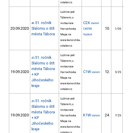
vstabor.cz.
Lužnice pod
Táborem, u
51. ročník
C2X
46
restaurace
slalom
20.09.2020
Slalomu o štít
10.
39
Harrachovka.
ČAPEK
1/DS
města Tábora
Mapa na
Vojtěch
www.kanoistika-
vstabor.cz.
Lužnice pod
51. ročník
45
Táborem, u
Slalomu o štít
restaurace
města Tábora
19.09.2020
C1W
12.
33
Harrachovka.
slalom
5/ZS
+ KP
Mapa na
Jihočeského
www.kanoistika-
kraje
vstabor.cz.
Lužnice pod
51. ročník
45
Táborem, u
Slalomu o štít
restaurace
města Tábora
19.09.2020
K1W
24.
36
Harrachovka.
slalom
7/ZS
+ KP
Mapa na
Jihočeského
www.kanoistika-
kraje
vstabor.cz.