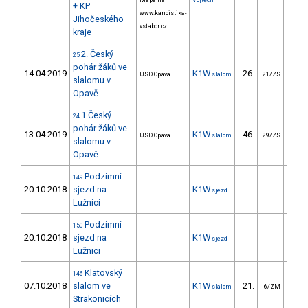
Mapa na
Vojtěch
+ KP
www.kanoistika-
Jihočeského
vstabor.cz.
kraje
2. Český
25
pohár žáků ve
14.04.2019
K1W
26.
40
USD Opava
slalom
21/ZS
slalomu v
Opavě
1.Český
24
pohár žáků ve
13.04.2019
K1W
46.
89
USD Opava
slalom
29/ZS
slalomu v
Opavě
Podzimní
149
20.10.2018
sjezd na
K1W
sjezd
Lužnici
Podzimní
150
20.10.2018
sjezd na
K1W
sjezd
Lužnici
Klatovský
146
07.10.2018
slalom ve
K1W
21.
19
slalom
6/ZM
Strakonicích