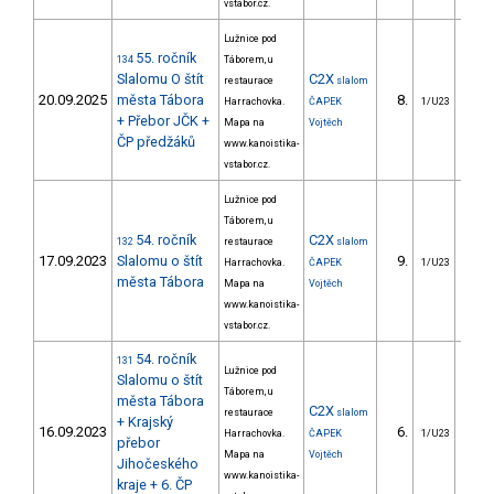
vstabor.cz.
Lužnice pod
55. ročník
134
Táborem, u
Slalomu O štít
C2X
restaurace
slalom
20.09.2025
města Tábora
8.
51
Harrachovka.
ČAPEK
1/U23
+ Přebor JČK +
Mapa na
Vojtěch
ČP předžáků
www.kanoistika-
vstabor.cz.
Lužnice pod
Táborem, u
54. ročník
C2X
132
restaurace
slalom
17.09.2023
Slalomu o štít
9.
24
Harrachovka.
ČAPEK
1/U23
města Tábora
Mapa na
Vojtěch
www.kanoistika-
vstabor.cz.
54. ročník
131
Lužnice pod
Slalomu o štít
Táborem, u
města Tábora
C2X
restaurace
slalom
+ Krajský
16.09.2023
6.
42
Harrachovka.
ČAPEK
1/U23
přebor
Mapa na
Vojtěch
Jihočeského
www.kanoistika-
kraje + 6. ČP