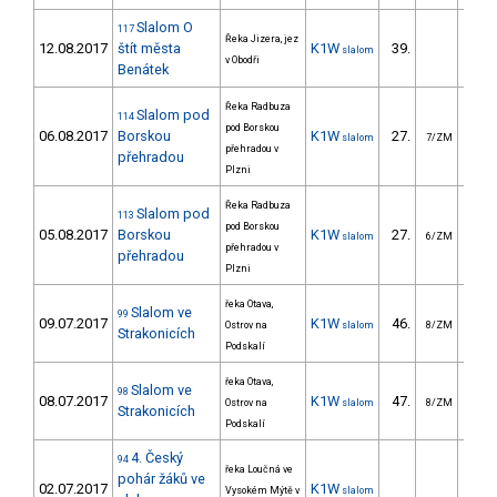
Slalom O
117
Řeka Jizera, jez
12.08.2017
štít města
K1W
39.
112
slalom
v Obodři
Benátek
Řeka Radbuza
Slalom pod
114
pod Borskou
06.08.2017
Borskou
K1W
27.
32
slalom
7/ZM
přehradou v
přehradou
Plzni
Řeka Radbuza
Slalom pod
113
pod Borskou
05.08.2017
Borskou
K1W
27.
54
slalom
6/ZM
přehradou v
přehradou
Plzni
řeka Otava,
Slalom ve
99
09.07.2017
K1W
46.
38
Ostrov na
slalom
8/ZM
Strakonicích
Podskalí
řeka Otava,
Slalom ve
98
08.07.2017
K1W
47.
45
Ostrov na
slalom
8/ZM
Strakonicích
Podskalí
4. Český
94
řeka Loučná ve
pohár žáků ve
02.07.2017
K1W
Vysokém Mýtě v
slalom