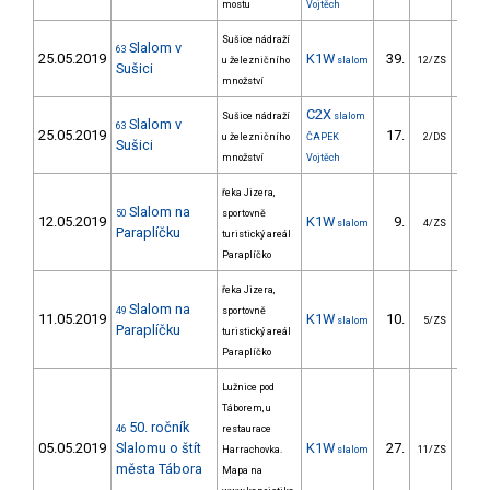
mostu
Vojtěch
Sušice nádraží
Slalom v
63
25.05.2019
K1W
39.
35
u železničního
slalom
12/ZS
Sušici
množství
C2X
Sušice nádraží
slalom
Slalom v
63
25.05.2019
17.
31
u železničního
ČAPEK
2/DS
Sušici
množství
Vojtěch
řeka Jizera,
Slalom na
50
sportovně
12.05.2019
K1W
9.
17
slalom
4/ZS
Paraplíčku
turistický areál
Paraplíčko
řeka Jizera,
Slalom na
49
sportovně
11.05.2019
K1W
10.
18
slalom
5/ZS
Paraplíčku
turistický areál
Paraplíčko
Lužnice pod
Táborem, u
50. ročník
46
restaurace
05.05.2019
Slalomu o štít
K1W
27.
21
Harrachovka.
slalom
11/ZS
města Tábora
Mapa na