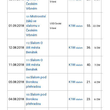
Vrbné
Českém
Vrbném
Mistrovství
131
žáků ve
USD České
01.09.2018
slalomu v
K1W
55.
83
slalom
22/ZM
Vrbné
Českém
Vrbném
Slalom O
112
12.08.2018
štít města
K1W
36.
24
slalom
5/ZM
Benátek
Slalom O
111
11.08.2018
štít města
K1W
40.
27
slalom
7/ZM
Benátek
Slalom pod
104
05.08.2018
Borskou
K1W
21.
23
slalom
4/ZM
přehradou
Slalom pod
103
04.08.2018
Borskou
K1W
23.
19
slalom
6/ZM
přehradou