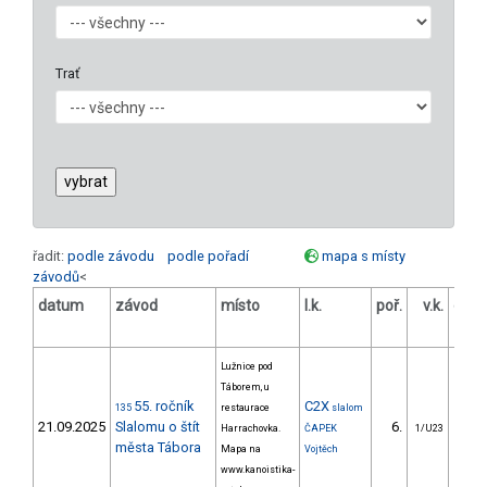
Trať
řadit:
podle závodu
podle pořadí
mapa s místy
závodů
<
datum
závod
místo
l.k.
poř.
v.k.
odst
Lužnice pod
Táborem, u
55. ročník
C2X
135
restaurace
slalom
21.09.2025
Slalomu o štít
6.
45
Harrachovka.
ČAPEK
1/U23
města Tábora
Mapa na
Vojtěch
www.kanoistika-