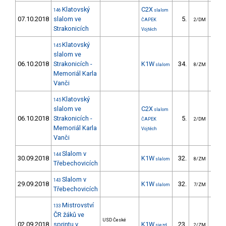
Klatovský
C2X
146
slalom
07.10.2018
slalom ve
5.
38
ČAPEK
2/DM
Strakonicích
Vojtěch
Klatovský
145
slalom ve
06.10.2018
Strakonicích -
K1W
34.
34
slalom
8/ZM
Memoriál Karla
Vanči
Klatovský
145
slalom ve
C2X
slalom
06.10.2018
Strakonicích -
5.
33
ČAPEK
2/DM
Memoriál Karla
Vojtěch
Vanči
Slalom v
144
30.09.2018
K1W
32.
29
slalom
8/ZM
Třebechovicích
Slalom v
143
29.09.2018
K1W
32.
29
slalom
7/ZM
Třebechovicích
Mistrovství
133
ČR žáků ve
USD České
02.09.2018
sprintu v
K1W
23.
14
sjezd
2/ZM