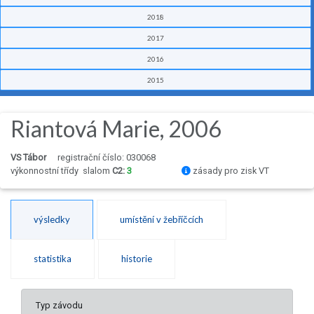
2018
2017
2016
2015
Riantová Marie, 2006
VS Tábor
registrační číslo: 030068
výkonnostní třídy
slalom
C2:
3
zásady pro zisk VT
výsledky
umístění v žebříčcích
statistika
historie
Typ závodu