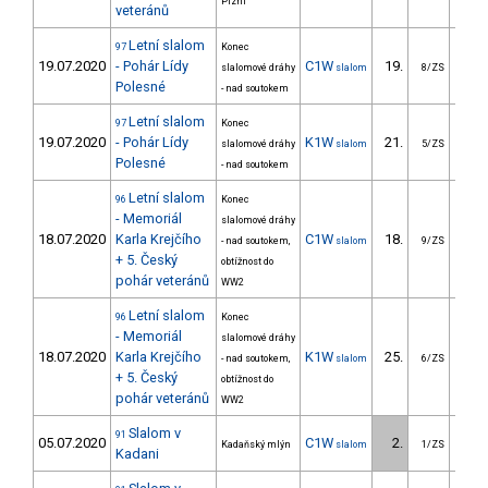
Plzni
veteránů
Letní slalom
97
Konec
19.07.2020
- Pohár Lídy
C1W
19.
35
slalomové dráhy
slalom
8/ZS
Polesné
- nad soutokem
Letní slalom
97
Konec
19.07.2020
- Pohár Lídy
K1W
21.
11
slalomové dráhy
slalom
5/ZS
Polesné
- nad soutokem
Letní slalom
96
Konec
- Memoriál
slalomové dráhy
18.07.2020
Karla Krejčího
C1W
18.
30
- nad soutokem,
slalom
9/ZS
+ 5. Český
obtížnost do
pohár veteránů
WW2
Letní slalom
96
Konec
- Memoriál
slalomové dráhy
18.07.2020
Karla Krejčího
K1W
25.
10
- nad soutokem,
slalom
6/ZS
+ 5. Český
obtížnost do
pohár veteránů
WW2
Slalom v
91
05.07.2020
C1W
2.
26
Kadaňský mlýn
slalom
1/ZS
Kadani