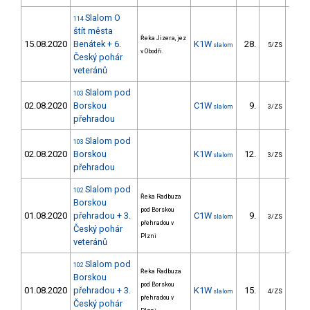
Slalom O
114
štít města
Řeka Jizera, jez
15.08.2020
Benátek + 6.
K1W
28.
20
slalom
5/ZS
v Obodři.
Český pohár
veteránů
Slalom pod
103
02.08.2020
Borskou
C1W
9.
26
slalom
3/ZS
přehradou
Slalom pod
103
02.08.2020
Borskou
K1W
12.
10
slalom
3/ZS
přehradou
Slalom pod
102
Řeka Radbuza
Borskou
pod Borskou
01.08.2020
přehradou + 3.
C1W
9.
30
slalom
3/ZS
přehradou v
Český pohár
Plzni
veteránů
Slalom pod
102
Řeka Radbuza
Borskou
pod Borskou
01.08.2020
přehradou + 3.
K1W
15.
18
slalom
4/ZS
přehradou v
Český pohár