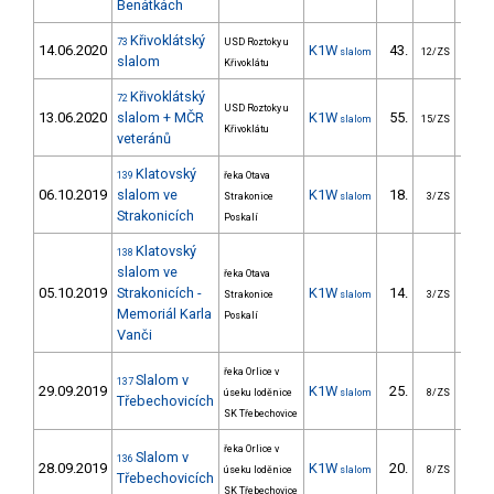
Benátkách
Křivoklátský
73
USD Roztoky u
14.06.2020
K1W
43.
33
slalom
12/ZS
slalom
Křivoklátu
Křivoklátský
72
USD Roztoky u
13.06.2020
slalom + MČR
K1W
55.
39
slalom
15/ZS
Křivoklátu
veteránů
Klatovský
139
řeka Otava
06.10.2019
slalom ve
K1W
18.
22
Strakonice
slalom
3/ZS
Strakonicích
Poskalí
Klatovský
138
slalom ve
řeka Otava
05.10.2019
Strakonicích -
K1W
14.
13
Strakonice
slalom
3/ZS
Memoriál Karla
Poskalí
Vanči
řeka Orlice v
Slalom v
137
29.09.2019
K1W
25.
25
úseku loděnice
slalom
8/ZS
Třebechovicích
SK Třebechovice
řeka Orlice v
Slalom v
136
28.09.2019
K1W
20.
20
úseku loděnice
slalom
8/ZS
Třebechovicích
SK Třebechovice