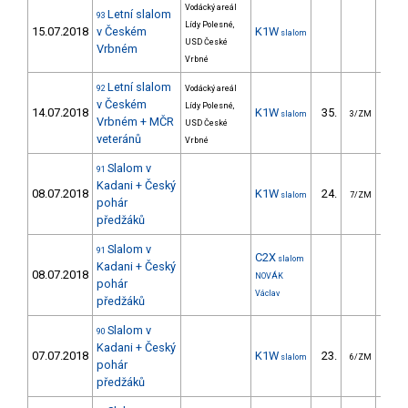
Vodácký areál
Letní slalom
93
Lídy Polesné,
15.07.2018
v Českém
K1W
slalom
USD České
Vrbném
Vrbné
Letní slalom
92
Vodácký areál
v Českém
Lídy Polesné,
14.07.2018
K1W
35.
35
slalom
3/ZM
Vrbném + MČR
USD České
veteránů
Vrbné
Slalom v
91
Kadani + Český
08.07.2018
K1W
24.
24
slalom
7/ZM
pohár
předžáků
Slalom v
91
C2X
slalom
Kadani + Český
08.07.2018
NOVÁK
pohár
Václav
předžáků
Slalom v
90
Kadani + Český
07.07.2018
K1W
23.
22
slalom
6/ZM
pohár
předžáků