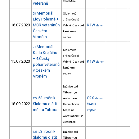
vstabor.cz.
veteránů
Memoriál
98
Slalomová
Lídy Polesné +
dráha České
16.07.2023
MČR veteránů v
K1W
Vrbné - úsek pod
slalom
Českém
kanálem -
Vrbném
soutok
Memoriál
97
Slalomová
Karla Krejčího
dráha České
+ 4.Český
15.07.2023
K1W
Vrbné - úsek pod
slalom
pohár veteránů
kanálem -
v Českém
soutok
Vrbném
Lužnice pod
Táborem, u
53. ročník
C2X
129
restaurace
slalom
18.09.2022
Slalomu o štít
Harrachovka.
ČAPEK
města Tábora
Mapa na
Vojtěch
www.kanoistika-
vstabor.cz.
53. ročník
128
Lužnice pod
Slalomu o štít
Táborem, u