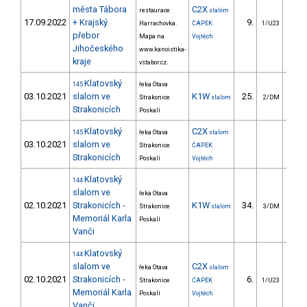
města Tábora
C2X
restaurace
slalom
17.09.2022
+ Krajský
9.
50
Harrachovka.
ČAPEK
1/U23
přebor
Mapa na
Vojtěch
Jihočeského
www.kanoistika-
kraje
vstabor.cz.
Klatovský
145
řeka Otava
03.10.2021
slalom ve
K1W
25.
23
Strakonice
slalom
2/DM
Strakonicích
Poskalí
Klatovský
C2X
145
řeka Otava
slalom
03.10.2021
slalom ve
Strakonice
ČAPEK
Strakonicích
Poskalí
Vojtěch
Klatovský
144
slalom ve
řeka Otava
02.10.2021
Strakonicích -
K1W
34.
37
Strakonice
slalom
3/DM
Memoriál Karla
Poskalí
Vanči
Klatovský
144
slalom ve
C2X
řeka Otava
slalom
02.10.2021
Strakonicích -
6.
32
Strakonice
ČAPEK
1/U23
Memoriál Karla
Poskalí
Vojtěch
Vanči