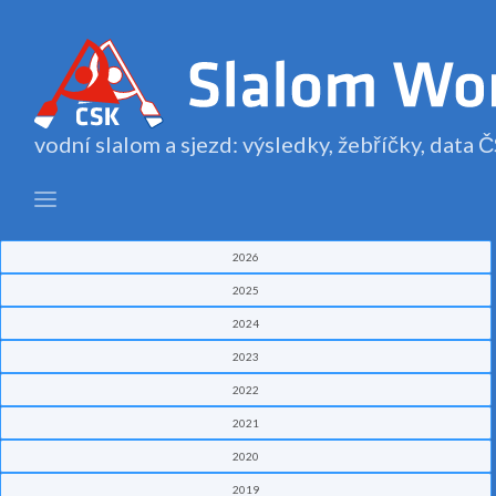
vodní slalom a sjezd: výsledky, žebříčky, data
2026
2025
2024
2023
2022
2021
2020
2019