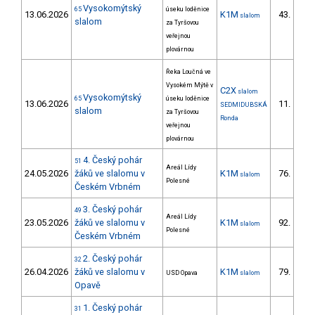
Vysokomýtský
65
úseku loděnice
13.06.2026
K1M
43.
slalom
6/
slalom
za Tyršovou
veřejnou
plovárnou
Řeka Loučná ve
Vysokém Mýtě v
C2X
slalom
Vysokomýtský
65
úseku loděnice
13.06.2026
11.
SEDMIDUBSKÁ
1/
slalom
za Tyršovou
Ronda
veřejnou
plovárnou
4. Český pohár
51
Areál Lídy
24.05.2026
žáků ve slalomu v
K1M
76.
slalom
23/
Polesné
Českém Vrbném
3. Český pohár
49
Areál Lídy
23.05.2026
žáků ve slalomu v
K1M
92.
slalom
31/
Polesné
Českém Vrbném
2. Český pohár
32
26.04.2026
žáků ve slalomu v
K1M
79.
USD Opava
slalom
31/
Opavě
1. Český pohár
31