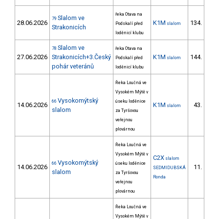
řeka Otava na
Slalom ve
79
28.06.2026
K1M
134.
Podskalí před
slalom
21/
Strakonicích
loděnicí klubu
Slalom ve
78
řeka Otava na
27.06.2026
Strakonicích+3.Český
K1M
144.
Podskalí před
slalom
22/
pohár veteránů
loděnicí klubu
Řeka Loučná ve
Vysokém Mýtě v
Vysokomýtský
66
úseku loděnice
14.06.2026
K1M
43.
slalom
6/
slalom
za Tyršovou
veřejnou
plovárnou
Řeka Loučná ve
Vysokém Mýtě v
C2X
slalom
Vysokomýtský
66
úseku loděnice
14.06.2026
11.
SEDMIDUBSKÁ
1/
slalom
za Tyršovou
Ronda
veřejnou
plovárnou
Řeka Loučná ve
Vysokém Mýtě v