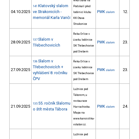
řeka Otava na
Klatovský slalom
141
Podskalí před
04.10.2025
ve Strakonicích -
PWK
12.
loděnicí klubu
slalom
memoriál Karla Vanči
KK Otava
Strakonice
Řeka Orlice v
Slalom v
137
úseku loděnice
28.09.2025
PWK
23.
slalom
16/P
Třebechovicích
SK Třebechovice
pod Orebem
Slalom v
136
Řeka Orlice v
Třebechovicích +
úseku loděnice
27.09.2025
PWK
23.
slalom
15/P
vyhlášení 8. ročníku
SK Třebechovice
ČPV
pod Orebem
Lužnice pod
Táborem, u
restaurace
55. ročník Slalomu
135
21.09.2025
PWK
24.
Harrachovka.
slalom
19/P
o štít města Tábora
Mapa na
www.kanoistika-
vstabor.cz.
Lužnice pod