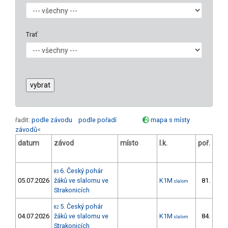
Trať
řadit:
podle závodu
podle pořadí
mapa s místy
závodů
<
datum
závod
místo
l.k.
poř.
v.
6. Český pohár
83
05.07.2026
žáků ve slalomu ve
K1M
81.
slalom
30/
Strakonicích
5. Český pohár
82
04.07.2026
žáků ve slalomu ve
K1M
84.
slalom
31/
Strakonicích