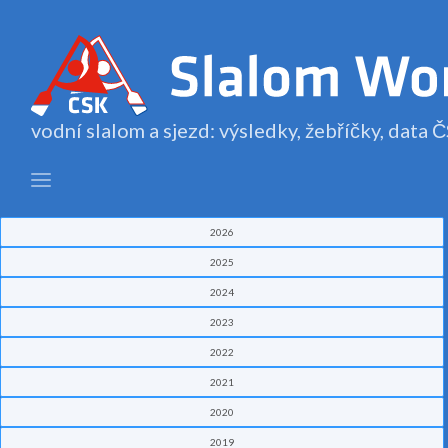
vodní slalom a sjezd: výsledky, žebříčky, data
2026
2025
2024
2023
2022
2021
2020
2019