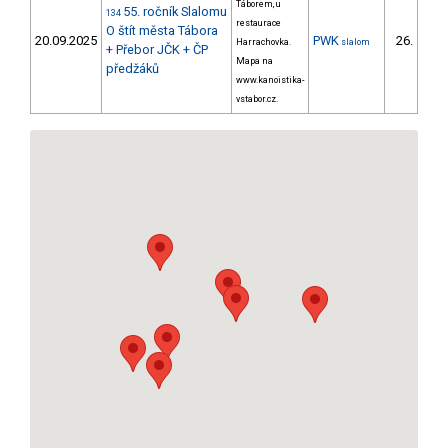
Táborem, u
55. ročník Slalomu
134
restaurace
O štít města Tábora
20.09.2025
PWK
26.
Harrachovka.
slalom
20/P
+ Přebor JČK + ČP
Mapa na
předžáků
www.kanoistika-
vstabor.cz.