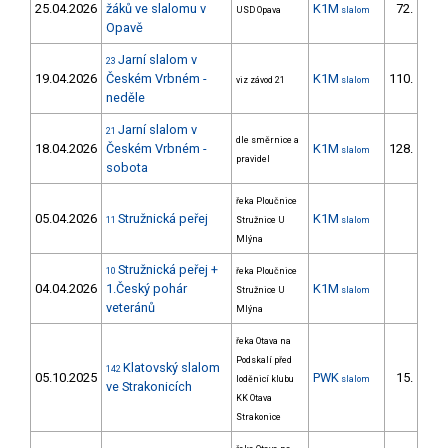
25.04.2026
žáků ve slalomu v
K1M
72.
USD Opava
slalom
28/
Opavě
Jarní slalom v
23
19.04.2026
Českém Vrbném -
K1M
110.
viz závod 21
slalom
15/
neděle
Jarní slalom v
21
dle směrnice a
18.04.2026
Českém Vrbném -
K1M
128.
slalom
18/
pravidel
sobota
řeka Ploučnice
05.04.2026
Stružnická peřej
K1M
11
Stružnice U
slalom
Mlýna
Stružnická peřej +
10
řeka Ploučnice
04.04.2026
1.Český pohár
K1M
Stružnice U
slalom
veteránů
Mlýna
řeka Otava na
Podskalí před
Klatovský slalom
142
05.10.2025
PWK
15.
loděnicí klubu
slalom
ve Strakonicích
KK Otava
Strakonice