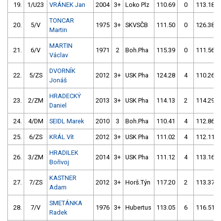
19.
1/U23
VRÁNEK Jan
2004
3+
Loko Plz
110.69
0
113.18
TONCAR
20.
5/V
1975
3+
SKVSČB
111.50
0
126.38
Martin
MARTIN
21.
6/V
1971
2
Boh.Pha
115.39
0
111.56
Václav
DVORNÍK
22.
5/ZS
2012
3+
USK Pha
124.28
4
110.26
Jonáš
HRADECKÝ
23.
2/ZM
2013
3+
USK Pha
114.13
2
114.29
Daniel
24.
4/DM
SEIDL Marek
2010
3
Boh.Pha
110.41
4
112.86
25.
6/ZS
KRÁL Vít
2012
3+
USK Pha
111.02
4
112.11
HRADILEK
26.
3/ZM
2014
3+
USK Pha
111.12
4
113.16
Bořivoj
KASTNER
27.
7/ZS
2012
3+
Horš.Týn
117.20
2
113.37
Adam
SMETÁNKA
28.
7/V
1976
3+
Hubertus
113.05
6
116.51
Radek