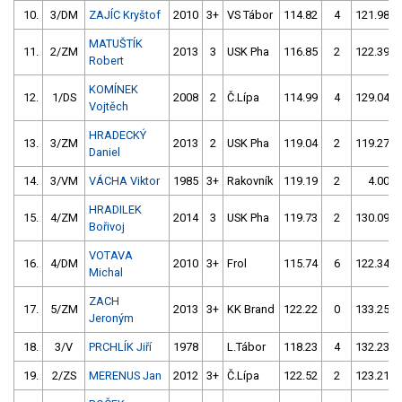
10.
3/DM
ZAJÍC Kryštof
2010
3+
VS Tábor
114.82
4
121.98
MATUŠTÍK
11.
2/ZM
2013
3
USK Pha
116.85
2
122.39
Robert
KOMÍNEK
12.
1/DS
2008
2
Č.Lípa
114.99
4
129.04
Vojtěch
HRADECKÝ
13.
3/ZM
2013
2
USK Pha
119.04
2
119.27
Daniel
14.
3/VM
VÁCHA Viktor
1985
3+
Rakovník
119.19
2
4.00
HRADILEK
15.
4/ZM
2014
3
USK Pha
119.73
2
130.09
Bořivoj
VOTAVA
16.
4/DM
2010
3+
Frol
115.74
6
122.34
Michal
ZACH
17.
5/ZM
2013
3+
KK Brand
122.22
0
133.25
Jeroným
18.
3/V
PRCHLÍK Jiří
1978
L.Tábor
118.23
4
132.23
19.
2/ZS
MERENUS Jan
2012
3+
Č.Lípa
122.52
2
123.21