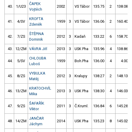
ČAPEK
40.
1/U23
2002
VS Tábor
135.75
2
138.08
Vojtěch
KROFTA
41.
4/SV
1959
3
VS Tábor
136.06
2
160.40
Zdeněk
ŠTĚPINA
42.
7/ZS
2012
3
Kadaň
133.22
6
158.70
Dominik
43.
12/ZM
VÁVRA Jiří
2013
3
USK Pha
135.96
4
138.86
CHLOUBA
44.
5/SV
1959
Boh.Pha
136.00
4
4.00
Luboš
VYBULKA
45.
8/ZS
2012
3
Kralupy
138.27
2
148.13
Matěj
KRATOCHVÍL
46.
13/ZM
2013
3
USK Pha
138.30
4
146.03
Mika
ŠAFAŘÍK
47.
9/ZS
2011
3
Č.Kruml.
136.84
6
145.28
Viktor
JANČAR
48.
14/ZM
2014
USK Pha
135.23
8
145.02
Jáchym