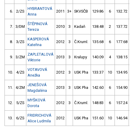
HYBRANTOVÁ
6.
2/ZS
2011
3+
SKVSČB
129.86
6
132.72
Anna
ŠTĚPINOVÁ
7.
3/DM
2010
3
Kadaň
138.48
2
137.72
Tereza
KASPEROVÁ
8.
3/ZS
2012
3
Č.Kruml.
135.68
6
177.68
5
Kateřina
ZAPLETALOVÁ
9.
3/ZM
2013
3
Kralupy
140.09
4
138.15
Viktorie
VOTAVOVÁ
10.
4/ZS
2012
3
USK Pha
133.37
10
134.95
1
Anežka
JENEŠOVÁ
11.
4/ZM
2013
3
USK Pha
142.60
6
154.90
1
Magdaléna
MYŠKOVÁ
12.
5/ZS
2012
3
Č.Kruml.
148.83
6
157.24
Dorota
FRIDRICHOVÁ
13.
6/ZS
2012
USK Pha
151.60
10
146.94
Alice Ludmila