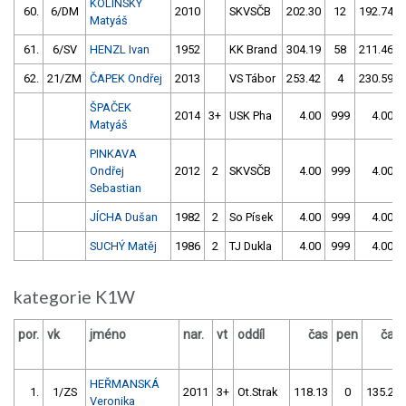
KOLÍNSKÝ
60.
6/DM
2010
SKVSČB
202.30
12
192.74
Matyáš
61.
6/SV
HENZL Ivan
1952
KK Brand
304.19
58
211.46
62.
21/ZM
ČAPEK Ondřej
2013
VS Tábor
253.42
4
230.59
ŠPAČEK
2014
3+
USK Pha
4.00
999
4.00
Matyáš
PINKAVA
Ondřej
2012
2
SKVSČB
4.00
999
4.00
Sebastian
JÍCHA Dušan
1982
2
So Písek
4.00
999
4.00
SUCHÝ Matěj
1986
2
TJ Dukla
4.00
999
4.00
kategorie K1W
por.
vk
jméno
nar.
vt
oddíl
čas
pen
čas
HEŘMANSKÁ
1.
1/ZS
2011
3+
Ot.Strak
118.13
0
135.26
Veronika