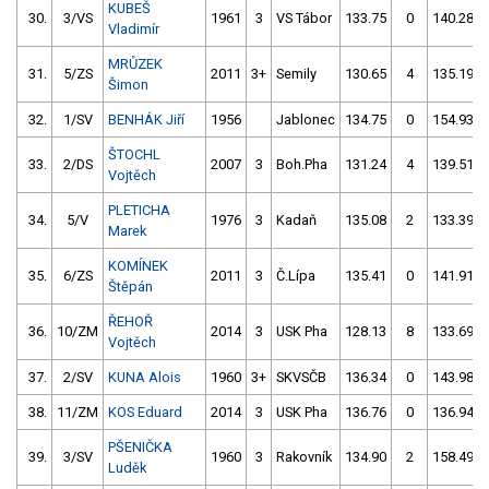
KUBEŠ
30.
3/VS
1961
3
VS Tábor
133.75
0
140.28
Vladimír
MRŮZEK
31.
5/ZS
2011
3+
Semily
130.65
4
135.19
Šimon
32.
1/SV
BENHÁK Jiří
1956
Jablonec
134.75
0
154.93
ŠTOCHL
33.
2/DS
2007
3
Boh.Pha
131.24
4
139.51
Vojtěch
PLETICHA
34.
5/V
1976
3
Kadaň
135.08
2
133.39
Marek
KOMÍNEK
35.
6/ZS
2011
3
Č.Lípa
135.41
0
141.91
Štěpán
ŘEHOŘ
36.
10/ZM
2014
3
USK Pha
128.13
8
133.69
Vojtěch
37.
2/SV
KUNA Alois
1960
3+
SKVSČB
136.34
0
143.98
38.
11/ZM
KOS Eduard
2014
3
USK Pha
136.76
0
136.94
PŠENIČKA
39.
3/SV
1960
3
Rakovník
134.90
2
158.49
Luděk