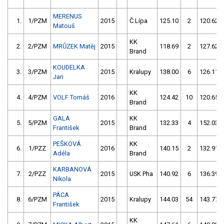
MERENUS
1.
1/PZM
2015
Č.Lípa
125.10
2
120.62
Matouš
KK
2.
2/PZM
MRŮZEK Matěj
2015
118.69
2
127.62
Brand
KOUDELKA
3.
3/PZM
2015
Kralupy
138.00
6
126.11
Jan
KK
4.
4/PZM
VOLF Tomáš
2016
124.42
10
120.65
Brand
GALA
KK
5.
5/PZM
2015
132.33
4
152.03
František
Brand
PEŠKOVÁ
KK
6.
1/PZZ
2016
140.15
2
132.91
Adéla
Brand
KARBANOVÁ
7.
2/PZZ
2015
USK Pha
140.92
6
136.39
Nikola
PÁCA
8.
6/PZM
2015
Kralupy
144.03
54
143.77
František
KK