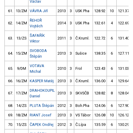
Václav
61.
13/ZM
VÁVRA Jiří
2013
3
USK Pha
128.92
10
121.37
ŘEHOŘ
62.
14/ZM
2014
3
USK Pha
132.61
4
122.69
Vojtěch
ŠAFAŘÍK
63.
13/ZS
2011
3
Č.Kruml.
122.72
6
131.40
Viktor
SVOBODA
64.
15/ZM
2013
3
Sušice
138.35
6
127.11
Štěpán
VOTAVA
65.
9/DM
2010
3
Frol
123.43
6
131.03
Michal
66.
16/ZM
KASPER Matěj
2013
3
Č.Kruml.
136.00
4
129.64
DRAHOKOUPIL
67.
17/ZM
2013
3
SKVSČB
128.82
8
128.04
Daniel
68.
14/ZS
PLUTA Štěpán
2012
3
Boh.Pha
124.06
6
127.90
69.
18/ZM
RIANT Josef
2013
3
VS Tábor
126.08
10
126.12
70.
15/ZS
ČAPEK Ondřej
2012
3
Č.Lípa
135.59
6
130.29