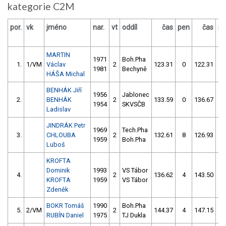
kategorie C2M
por.
vk
jméno
nar.
vt
oddíl
čas
pen
čas
pe
MARTIN
1971
Boh.Pha
1.
1/VM
Václav
2
123.31
0
122.31
8
1981
Bechyně
HÁŠA Michal
BENHÁK Jiří
1956
Jablonec
2.
BENHÁK
2
133.59
0
136.67
1
1954
SKVSČB
Ladislav
JINDRÁK Petr
1969
Tech.Pha
3.
CHLOUBA
2
132.61
8
126.93
1
1959
Boh.Pha
Luboš
KROFTA
Dominik
1993
VS Tábor
4.
2
136.62
4
143.50
5
KROFTA
1959
VS Tábor
Zdeněk
BOKR Tomáš
1990
Boh.Pha
5.
2/VM
2
144.37
4
147.15
1
RUBÍN Daniel
1975
TJ Dukla