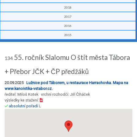
2018
2017
2016
2015
55. ročník Slalomu O štít města Tábora
134
+ Přebor JČK + ČP předžáků
20.09.2025
Lužnice pod Táborem, u restaurace Harrachovka. Mapa na
www.kanoistika-vstabor.cz.
ředitel: Miloš Kotek vrchní rozhodčí: Jiří Čiháček
výsledky ke stažení:
absolutní pořadí
L