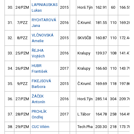
LAPINIAUSKAS
30.
24/PZM
2015
Horš.Týn
162.91
60
166.55
Lukas
RYCHTAROVÁ
31.
7/PZZ
2016
Č.Kruml.
181.55
110
169.28
Jana
VLČNOVSKÁ
32.
8/PZZ
2015
SKVSČB
160.87
110
172.44
Amelie
ŘEJHA
33.
25/PZM
2016
Kralupy
139.37
108
141.47
Vojtěch
HUBR
34.
26/PZM
2017
Kralupy
166.60
110
143.79
František
FIKEJSOVÁ
35.
9/PZZ
2015
Č.Kruml.
169.69
118
197.86
Barbora
ŽÁČEK
36.
27/PZM
2016
Horš.Týn
285.14
304
209.76
Antonín
PRCHLÍK
37.
28/PZM
2017
L.Tábor
164.78
258
164.49
Ondřej
38.
29/PZM
CUC Vilém
Tech.Pha
203.30
218
173.78