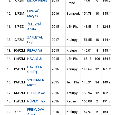
9.
7/PZM
MICKA Albert
2015
147.61
6
140.03
Brand
LUSKAČ
10.
8/PZM
2016
Šumperk
154.73
10
145.47
Matyáš
ŽELEZNÁ
11.
3/PZZ
2015
USK Pha
143.53
4
124.86
Aneta
ZAPLETAL
12.
9/PZM
2017
Kralupy
151.55
10
144.45
Filip
13.
10/PZM
ŘEJHA Vít
2015
Kralupy
145.01
8
145.43
14.
11/PZM
HAVLIŠ Jan
2015
USK Pha
168.13
106
154.58
HAVLÍČEK
15.
12/PZM
2016
Kralupy
146.64
12
161.12
Ondřej
VYHNÁNEK
16.
13/PZM
2015
Tech.Pha
145.31
14
149.98
Martin
17.
14/PZM
HEUN Oskar
2016
Kralupy
168.94
12
162.56
18.
15/PZM
NĚMEC Filip
2016
Kadaň
166.08
2
191.81
PŘIBYLOVÁ
19.
4/PZZ
2016
Kralupy
167.97
6
164.27
Anna