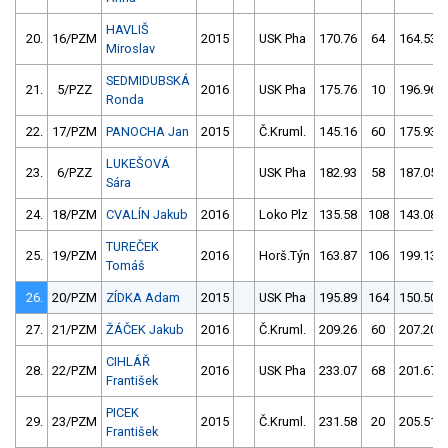
HAVLIŠ
20.
16/PZM
2015
USK Pha
170.76
64
164.53
Miroslav
SEDMIDUBSKÁ
21.
5/PZZ
2016
USK Pha
175.76
10
196.96
Ronda
22.
17/PZM
PANOCHA Jan
2015
Č.Kruml.
145.16
60
175.93
LUKEŠOVÁ
23.
6/PZZ
USK Pha
182.93
58
187.05
Sára
24.
18/PZM
CVALÍN Jakub
2016
Loko Plz
135.58
108
143.08
TUREČEK
25.
19/PZM
2016
Horš.Týn
163.87
106
199.13
Tomáš
26.
20/PZM
ZÍDKA Adam
2015
USK Pha
195.89
164
150.50
27.
21/PZM
ŽÁČEK Jakub
2016
Č.Kruml.
209.26
60
207.20
CIHLÁŘ
28.
22/PZM
2016
USK Pha
233.07
68
201.67
František
PICEK
29.
23/PZM
2015
Č.Kruml.
231.58
20
205.51
František