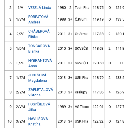
2.
1/V
VESELÁ Linda
1980
2
Tech.Pha
118.75
0
121.98
FOREJTOVÁ
3.
1/VM
1988
3+
Č.Kruml.
119.19
0
133.55
Andrea
CHÁBEROVÁ
4.
2/ZS
2011
3+
Ot.Strak
117.38
2
130.14
Eliška
TONCAROVÁ
5.
1/DM
2010
3+
SKVSČB
118.63
2
141.84
Blanka
HYBRANTOVÁ
6.
3/ZS
2011
3+
SKVSČB
120.68
0
1.00
Anna
JENEŠOVÁ
7.
1/ZM
2013
3+
USK Pha
118.79
2
133.58
Magdaléna
ZAPLETALOVÁ
8.
2/ZM
2013
3+
Kralupy
117.86
4
126.95
Viktorie
POSPÍŠILOVÁ
9.
2/VM
1989
3+
VS Tábor
122.01
0
127.70
Jitka
HAVLIŠOVÁ
10.
3/ZM
2013
3+
USK Pha
122.32
0
124.84
Kristína