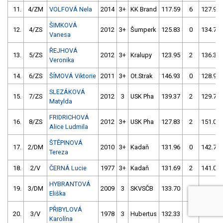
11.
4/ZM
VOLFOVÁ Nela
2014
3+
KK Brand
117.59
6
127.94
ŠIMKOVÁ
12.
4/ZS
2012
3+
Šumperk
125.83
0
134.71
Vanesa
ŘEJHOVÁ
13.
5/ZS
2012
3+
Kralupy
123.95
2
136.33
Veronika
14.
6/ZS
ŠÍMOVÁ Viktorie
2011
3+
Ot.Strak
146.93
0
128.94
SLEZÁKOVÁ
15.
7/ZS
2012
3
USK Pha
139.37
2
129.70
Matylda
FRIDRICHOVÁ
16.
8/ZS
2012
3+
USK Pha
127.83
2
151.09
Alice Ludmila
ŠTĚPINOVÁ
17.
2/DM
2010
3+
Kadaň
131.96
0
142.75
Tereza
18.
2/V
ČERNÁ Lucie
1977
3+
Kadaň
131.69
2
141.03
HYBRANTOVÁ
19.
3/DM
2009
3
SKVSČB
133.70
0
146.50
Eliška
PŘIBYLOVÁ
20.
3/V
1978
3
Hubertus
132.33
2
146.29
Karolína