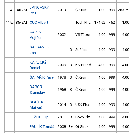
JANOVSKÝ
114.
34/ZM
2013
Č.Kruml.
1.00
999
263.79
Petr
115.
35/ZM
CUC Albert
Tech.Pha
174.62
462
1.00
ČAPEK
2002
VS Tábor
4.00
999
4.00
Vojtěch
ŠAFRÁNEK
3
Sušice
4.00
999
4.00
Jan
KAPLICKÝ
2009
3
KK Brand
4.00
999
4.00
Daniel
ŠAFAŘÍK Pavel
1978
3
Č.Kruml.
4.00
999
4.00
BABOR
1958
3
Č.Kruml.
4.00
999
4.00
Stanislav
ŠPAČEK
2014
3
USK Pha
4.00
999
4.00
Matyáš
JEŽEK Filip
2011
3
Loko Plz
4.00
999
4.00
PAULÍK Tomáš
2008
3+
Ot.Strak
4.00
999
4.00