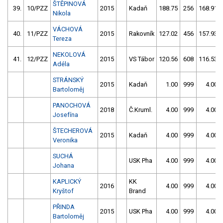
ŠTĚPINOVÁ
39.
10/PZZ
2015
Kadaň
188.75
256
168.91
Nikola
VÁCHOVÁ
40.
11/PZZ
2015
Rakovník
127.02
456
157.93
Tereza
NEKOLOVÁ
41.
12/PZZ
2015
VS Tábor
120.56
608
116.53
Adéla
STRÁNSKÝ
2015
Kadaň
1.00
999
4.00
Bartoloměj
PANOCHOVÁ
2018
Č.Kruml.
4.00
999
4.00
Josefína
ŠTECHEROVÁ
2015
Kadaň
4.00
999
4.00
Veronika
SUCHÁ
USK Pha
4.00
999
4.00
Johana
KAPLICKÝ
KK
2016
4.00
999
4.00
Kryštof
Brand
PŘINDA
2015
USK Pha
4.00
999
4.00
Bartoloměj