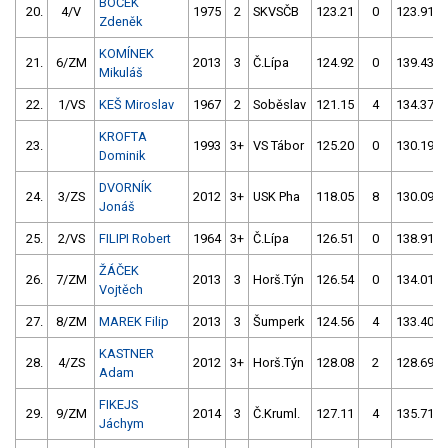
BOČEK
20.
4/V
1975
2
SKVSČB
123.21
0
123.91
Zdeněk
KOMÍNEK
21.
6/ZM
2013
3
Č.Lípa
124.92
0
139.43
Mikuláš
22.
1/VS
KEŠ Miroslav
1967
2
Soběslav
121.15
4
134.37
KROFTA
23.
1993
3+
VS Tábor
125.20
0
130.19
Dominik
DVORNÍK
24.
3/ZS
2012
3+
USK Pha
118.05
8
130.09
Jonáš
25.
2/VS
FILIPI Robert
1964
3+
Č.Lípa
126.51
0
138.91
ŽÁČEK
26.
7/ZM
2013
3
Horš.Týn
126.54
0
134.01
Vojtěch
27.
8/ZM
MAREK Filip
2013
3
Šumperk
124.56
4
133.40
KASTNER
28.
4/ZS
2012
3+
Horš.Týn
128.08
2
128.69
Adam
FIKEJS
29.
9/ZM
2014
3
Č.Kruml.
127.11
4
135.71
Jáchym