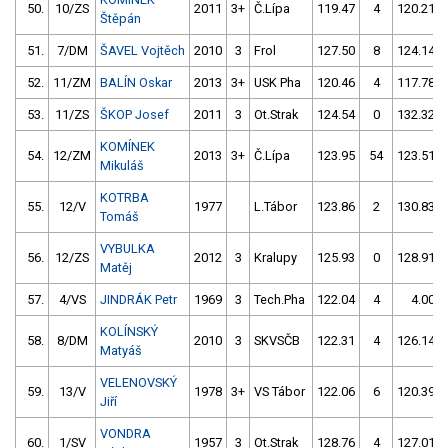
50.
10/ZS
2011
3+
Č.Lípa
119.47
4
120.21
Štěpán
51.
7/DM
ŠAVEL Vojtěch
2010
3
Frol
127.50
8
124.14
52.
11/ZM
BALÍN Oskar
2013
3+
USK Pha
120.46
4
117.78
53.
11/ZS
ŠKOP Josef
2011
3
Ot.Strak
124.54
0
132.32
KOMÍNEK
54.
12/ZM
2013
3+
Č.Lípa
123.95
54
123.51
Mikuláš
KOTRBA
55.
12/V
1977
L.Tábor
123.86
2
130.83
Tomáš
VYBULKA
56.
12/ZS
2012
3
Kralupy
125.93
0
128.91
Matěj
57.
4/VS
JINDRÁK Petr
1969
3
Tech.Pha
122.04
4
4.00
KOLÍNSKÝ
58.
8/DM
2010
3
SKVSČB
122.31
4
126.14
Matyáš
VELENOVSKÝ
59.
13/V
1978
3+
VS Tábor
122.06
6
120.39
Jiří
VONDRA
60.
1/SV
1957
3
Ot.Strak
128.76
4
127.01