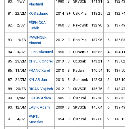
80.
15/V
1980
3
SKVSČB
141.31
2
132.43
Vlastimil
81.
22/ZM
KOS Eduard
2014
3+
USK Pha
118.25
52
132.74
PŠENIČKA
82.
2/SV
1960
3
Rakovník
132.90
2
137.49
Luděk
PAWINGER
83.
19/ZS
2012
3
Boh.Pha
137.96
6
135.83
Vincent
84.
3/SV
LEPÍK Vlastimil
1950
3
Hubertus
136.65
4
134.11
85.
23/ZM
CHYLÍK Ondřej
2013
3
Ot.Strak
143.21
4
135.02
86.
11/DM
FRANC Karel
2010
3
Kadaň
140.54
10
137.50
87.
24/ZM
KYLAR Jan
2013
3
Šumperk
142.93
2
138.10
88.
20/ZS
BICAN Vojtěch
2012
3
SKVSČB
136.76
2
148.47
89.
4/VM
FIKEJS Adam
1985
3
Č.Kruml.
137.36
2
137.35
90.
12/DM
LABIK Adam
2009
3
SKVSČB
145.64
6
139.49
PÁRTL
91.
4/SV
1954
3
Č.Kruml.
137.68
2
140.15
Miroslav