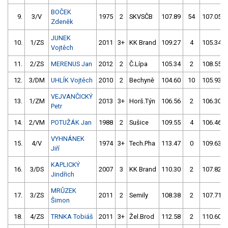
BOČEK
9.
3/V
1975
2
SKVSČB
107.89
54
107.05
Zdeněk
JUNEK
10.
1/ZS
2011
3+
KK Brand
109.27
4
105.34
Vojtěch
11.
2/ZS
MERENUS Jan
2012
2
Č.Lípa
105.34
2
108.55
12.
3/DM
UHLÍK Vojtěch
2010
2
Bechyně
104.60
10
105.93
VEJVANČICKÝ
13.
1/ZM
2013
3+
Horš.Týn
106.56
2
106.30
Petr
14.
2/VM
POTUŽÁK Jan
1988
2
Sušice
109.55
4
106.46
VYHNÁNEK
15.
4/V
1974
3+
Tech.Pha
113.47
0
109.63
Jiří
KAPLICKÝ
16.
3/DS
2007
3
KK Brand
110.30
2
107.82
Jindřich
MRŮZEK
17.
3/ZS
2011
2
Semily
108.38
2
107.71
Šimon
18.
4/ZS
TRNKA Tobiáš
2011
3+
Žel.Brod
112.58
2
110.60