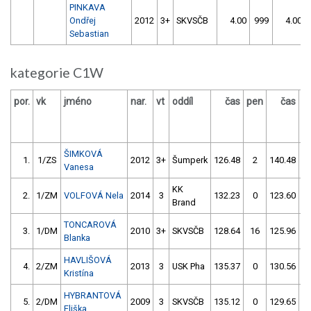
PINKAVA
Ondřej
2012
3+
SKVSČB
4.00
999
4.00
Sebastian
kategorie C1W
por.
vk
jméno
nar.
vt
oddíl
čas
pen
čas
p
ŠIMKOVÁ
1.
1/ZS
2012
3+
Šumperk
126.48
2
140.48
1
Vanesa
KK
2.
1/ZM
VOLFOVÁ Nela
2014
3
132.23
0
123.60
Brand
TONCAROVÁ
3.
1/DM
2010
3+
SKVSČB
128.64
16
125.96
Blanka
HAVLIŠOVÁ
4.
2/ZM
2013
3
USK Pha
135.37
0
130.56
Kristína
HYBRANTOVÁ
5.
2/DM
2009
3
SKVSČB
135.12
0
129.65
Eliška