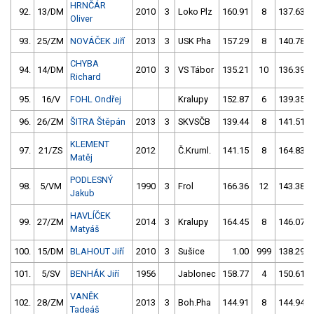
HRNČÁR
92.
13/DM
2010
3
Loko Plz
160.91
8
137.63
Oliver
93.
25/ZM
NOVÁČEK Jiří
2013
3
USK Pha
157.29
8
140.78
CHYBA
94.
14/DM
2010
3
VS Tábor
135.21
10
136.39
Richard
95.
16/V
FOHL Ondřej
Kralupy
152.87
6
139.35
96.
26/ZM
ŠITRA Štěpán
2013
3
SKVSČB
139.44
8
141.51
KLEMENT
97.
21/ZS
2012
Č.Kruml.
141.15
8
164.83
Matěj
PODLESNÝ
98.
5/VM
1990
3
Frol
166.36
12
143.38
Jakub
HAVLÍČEK
99.
27/ZM
2014
3
Kralupy
164.45
8
146.07
Matyáš
100.
15/DM
BLAHOUT Jiří
2010
3
Sušice
1.00
999
138.29
101.
5/SV
BENHÁK Jiří
1956
Jablonec
158.77
4
150.61
VANĚK
102.
28/ZM
2013
3
Boh.Pha
144.91
8
144.94
Tadeáš