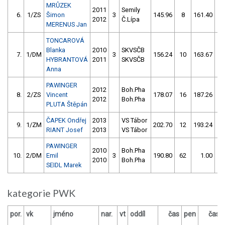
MRŮZEK
2011
Semily
6.
1/ZS
Šimon
3
145.96
8
161.40
4
2012
Č.Lípa
MERENUS Jan
TONCAROVÁ
Blanka
2010
SKVSČB
7.
1/DM
3
156.24
10
163.67
8
HYBRANTOVÁ
2011
SKVSČB
Anna
PAWINGER
2012
Boh.Pha
8.
2/ZS
Vincent
178.07
16
187.26
2
2012
Boh.Pha
PLUTA Štěpán
ČAPEK Ondřej
2013
VS Tábor
9.
1/ZM
202.70
12
193.24
16
RIANT Josef
2013
VS Tábor
PAWINGER
2010
Boh.Pha
10.
2/DM
Emil
3
190.80
62
1.00
99
2010
Boh.Pha
SEIDL Marek
kategorie PWK
por.
vk
jméno
nar.
vt
oddíl
čas
pen
čas