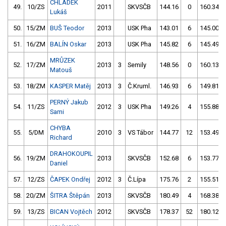
CHLÁDEK
49.
10/ZS
2011
SKVSČB
144.16
0
160.34
Lukáš
50.
15/ZM
BUŠ Teodor
2013
USK Pha
143.01
6
145.00
51.
16/ZM
BALÍN Oskar
2013
USK Pha
145.82
6
145.49
MRŮZEK
52.
17/ZM
2013
3
Semily
148.56
0
160.13
Matouš
53.
18/ZM
KASPER Matěj
2013
3
Č.Kruml.
146.93
6
149.81
PERNÝ Jakub
54.
11/ZS
2012
3
USK Pha
149.26
4
155.88
Sami
CHYBA
55.
5/DM
2010
3
VS Tábor
144.77
12
153.49
Richard
DRAHOKOUPIL
56.
19/ZM
2013
SKVSČB
152.68
6
153.77
Daniel
57.
12/ZS
ČAPEK Ondřej
2012
3
Č.Lípa
175.76
2
155.51
58.
20/ZM
ŠITRA Štěpán
2013
SKVSČB
180.49
4
168.38
59.
13/ZS
BICAN Vojtěch
2012
SKVSČB
178.37
52
180.12