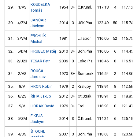
KOUDELKA
29.
1/VS
1964
3+
Č.Kruml.
117.18
4
117.13
Tomáš
JANČAR
30.
4/ZM
2014
3
USK Pha
122.49
50
115.74
Jáchym
PRCHLÍK
31.
3/VM
1981
L.Tábor
116.05
52
115.75
Michal
32.
5/DM
HRUBEC Matěj
2010
3+
Boh.Pha
116.05
6
114.45
33.
2/U23
TESAŘ Petr
2006
3
Loko Plz
118.46
8
116.51
ROUČA
34.
2/VS
1970
3+
Šumperk
116.54
2
114.36
Jaroslav
35.
8/V
HRON Robin
1979
2
Kralupy
118.91
8
112.68
36.
8/ZS
ŘÍHA Jakub
2012
3+
Ot.Strak
118.91
2
118.85
37.
9/V
HORÁK David
1976
3+
Frol
118.93
0
121.47
FIKEJS
38.
5/ZM
2014
3
Č.Kruml.
114.21
6
125.13
Jáchym
ŠTOCHL
39.
4/DS
2007
3
Boh.Pha
118.63
2
120.58