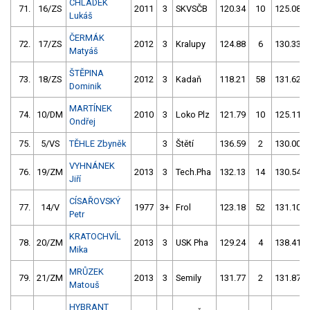
CHLÁDEK
71.
16/ZS
2011
3
SKVSČB
120.34
10
125.08
Lukáš
ČERMÁK
72.
17/ZS
2012
3
Kralupy
124.88
6
130.33
Matyáš
ŠTĚPINA
73.
18/ZS
2012
3
Kadaň
118.21
58
131.62
Dominik
MARTÍNEK
74.
10/DM
2010
3
Loko Plz
121.79
10
125.11
Ondřej
75.
5/VS
TĚHLE Zbyněk
3
Štětí
136.59
2
130.00
VYHNÁNEK
76.
19/ZM
2013
3
Tech.Pha
132.13
14
130.54
Jiří
CÍSAŘOVSKÝ
77.
14/V
1977
3+
Frol
123.18
52
131.10
Petr
KRATOCHVÍL
78.
20/ZM
2013
3
USK Pha
129.24
4
138.41
Mika
MRŮZEK
79.
21/ZM
2013
3
Semily
131.77
2
131.87
Matouš
HYBRANT