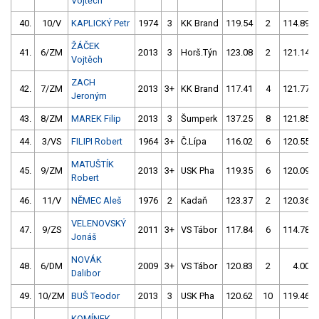
Vojtěch
40.
10/V
KAPLICKÝ Petr
1974
3
KK Brand
119.54
2
114.89
ŽÁČEK
41.
6/ZM
2013
3
Horš.Týn
123.08
2
121.14
Vojtěch
ZACH
42.
7/ZM
2013
3+
KK Brand
117.41
4
121.77
Jeroným
43.
8/ZM
MAREK Filip
2013
3
Šumperk
137.25
8
121.85
44.
3/VS
FILIPI Robert
1964
3+
Č.Lípa
116.02
6
120.55
MATUŠTÍK
45.
9/ZM
2013
3+
USK Pha
119.35
6
120.09
Robert
46.
11/V
NĚMEC Aleš
1976
2
Kadaň
123.37
2
120.36
VELENOVSKÝ
47.
9/ZS
2011
3+
VS Tábor
117.84
6
114.78
Jonáš
NOVÁK
48.
6/DM
2009
3+
VS Tábor
120.83
2
4.00
Dalibor
49.
10/ZM
BUŠ Teodor
2013
3
USK Pha
120.62
10
119.46
KOMÍNEK