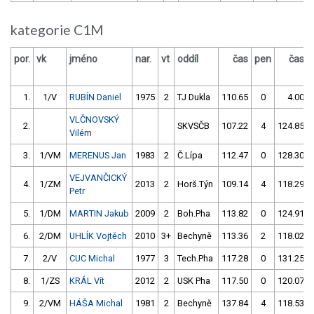
kategorie C1M
por.
vk
jméno
nar.
vt
oddíl
čas
pen
čas
1.
1/V
RUBÍN Daniel
1975
2
TJ Dukla
110.65
0
4.00
VLČNOVSKÝ
2.
SKVSČB
107.22
4
124.85
Vilém
3.
1/VM
MERENUS Jan
1983
2
Č.Lípa
112.47
0
128.30
VEJVANČICKÝ
4.
1/ZM
2013
2
Horš.Týn
109.14
4
118.29
Petr
5.
1/DM
MARTIN Jakub
2009
2
Boh.Pha
113.82
0
124.91
6.
2/DM
UHLÍK Vojtěch
2010
3+
Bechyně
113.36
2
118.02
7.
2/V
CUC Michal
1977
3
Tech.Pha
117.28
0
131.25
8.
1/ZS
KRÁL Vít
2012
2
USK Pha
117.50
0
120.07
9.
2/VM
HÁŠA Michal
1981
2
Bechyně
137.84
4
118.53