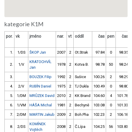
kategorie K1M
por.
vk
jméno
nar.
vt
oddíl
čas
pen
čas
1.
1/DS
ŠKOP Jan
2007
2
Ot.Strak
97.84
0
98.35
KRATOCHVÍL
2.
1/V
1978
2
Kotva B.
98.78
50
98.24
Jan
3.
BOUZEK Filip
1992
2
Sušice
100.26
2
98.29
4.
2/V
RUBÍN Daniel
1975
2
TJ Dukla
100.49
0
98.80
5.
1/DM
MRŮZEK David
2010
2
KK Brand
104.60
4
101.78
6.
1/VM
HÁŠA Michal
1981
2
Bechyně
103.08
0
101.33
7.
2/DM
MARTIN Jakub
2009
2
Boh.Pha
102.23
2
106.18
KOMÍNEK
8.
2/DS
2008
2
Č.Lípa
104.25
56
103.83
Vojtěch