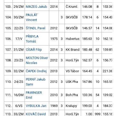
103.
29/ZM
MAZEG Jakub
2014
Č.Kruml.
146.08
8
153.36
PAULÁT
104.
30/ZM
3
SKVSČB
178.14
6
154.43
Vincent
105.
22/ZS
ŠTINDL Pavel
2012
SKVSČB
146.57
14
154.08
PŘIBYLA
106.
17/V
1975
3
Hubertus
185.63
10
162.18
Tomáš
107.
31/ZM
CÍSAŘ Filip
2014
3
KK Brand
183.48
62
159.81
MOLTON Oliver
108.
23/ZS
2012
3
Horš.Týn
162.57
6
156.77
Nicolas
109.
32/ZM
ČAPEK Ondřej
2013
VS Tábor
164.45
4
221.38
PERNÝ Jakub
110.
24/ZS
2012
3
USK Pha
167.86
10
165.55
Sami
PAWINGER
111.
16/DM
2010
3
Boh.Pha
133.36
54
139.02
Emil
112.
6/VS
VYBULKA Jan
1969
3
Kralupy
199.03
4
184.37
113.
33/ZM
KOVÁČ David
2013
Horš.Týn
1.00
999
155.16