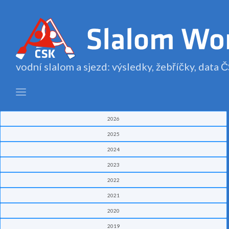
vodní slalom a sjezd: výsledky, žebříčky, data
2026
2025
2024
2023
2022
2021
2020
2019