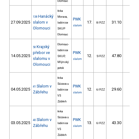
Olomouc
řeka
Hanácký
138
Morava,
PWK
27.09.2025
slalom v
17.
31.10
23,4
loděnice
8/PZZ
slalom
Olomouci
SKUP
Olomouc
Olomouc-
Krajský
50
loděnice
přebor ve
PWK
14.05.2025
12.
47.80
31,3
SKUP,
5/PZZ
slalomu v
slalom
Mlýnský
Olomouci
potok
řeka
Sázava u
Slalom v
PWK
41
04.05.2025
12.
29.60
19,8
loděnice
6/PZZ
Zábřehu
slalom
VS
Zábřeh
řeka
Sázava u
Slalom v
PWK
40
03.05.2025
13.
43.30
29,7
loděnice
6/PZZ
Zábřehu
slalom
VS
Zábřeh