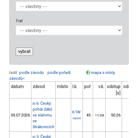
Trať
řadit:
podle závodu
podle pořadí
mapa s místy
závodů
<
datum
závod
místo
l.k.
poř.
v.k.
odstup
odstup
[s]
[%]
6. Český
83
pohár žáků
K1W
05.07.2026
ve slalomu
45.
50.26
48,6
17/ZM
slalom
ve
Strakonicích
5. Český
82