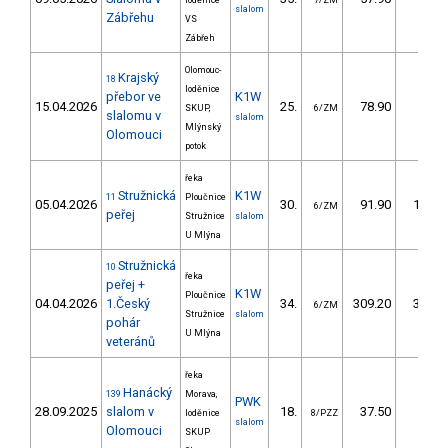
loděnice
7/ZM
slalom
Zábřehu
VS
Zábřeh
Olomouc-
Krajský
18
loděnice
přebor ve
K1W
15.04.2026
25.
78.90
75,5
SKUP,
6/ZM
slalomu v
slalom
Mlýnský
Olomouci
potok
řeka
Stružnická
K1W
11
Ploučnice
05.04.2026
30.
91.90
101,1
6/ZM
peřej
Stružnice
slalom
U Mlýna
Stružnická
10
řeka
peřej +
K1W
Ploučnice
04.04.2026
1.Český
34.
309.20
352,2
6/ZM
Stružnice
slalom
pohár
U Mlýna
veteránů
řeka
Hanácký
139
Morava,
PWK
28.09.2025
slalom v
18.
37.50
27,8
loděnice
8/PZZ
slalom
Olomouci
SKUP