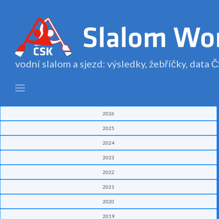
vodní slalom a sjezd: výsledky, žebříčky, data
2026
2025
2024
2023
2022
2021
2020
2019