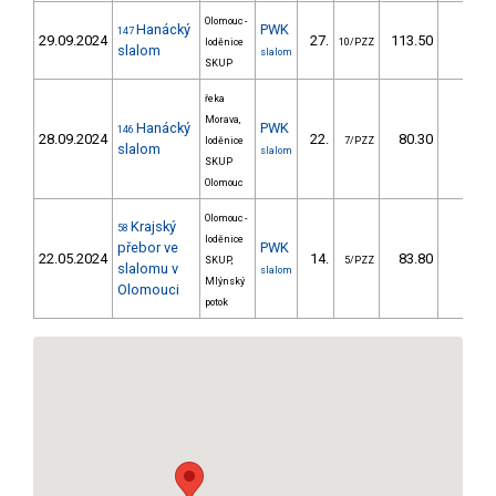
Olomouc -
Hanácký
PWK
147
29.09.2024
27.
113.50
87,0
loděnice
10/PZZ
slalom
slalom
SKUP
řeka
Morava,
Hanácký
PWK
146
28.09.2024
22.
80.30
63,4
loděnice
7/PZZ
slalom
slalom
SKUP
Olomouc
Olomouc -
Krajský
58
loděnice
přebor ve
PWK
22.05.2024
14.
83.80
68,1
SKUP,
5/PZZ
slalomu v
slalom
Mlýnský
Olomouci
potok