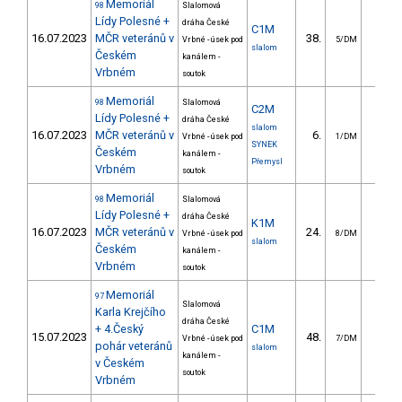
Memoriál
98
Slalomová
Lídy Polesné +
dráha České
C1M
16.07.2023
MČR veteránů v
38.
19.0
Vrbné - úsek pod
5/DM
slalom
Českém
kanálem -
Vrbném
soutok
Memoriál
98
Slalomová
C2M
Lídy Polesné +
dráha České
slalom
16.07.2023
MČR veteránů v
6.
26.8
Vrbné - úsek pod
1/DM
SYNEK
Českém
kanálem -
Přemysl
Vrbném
soutok
Memoriál
98
Slalomová
Lídy Polesné +
dráha České
K1M
16.07.2023
MČR veteránů v
24.
10.0
Vrbné - úsek pod
8/DM
slalom
Českém
kanálem -
Vrbném
soutok
Memoriál
97
Slalomová
Karla Krejčího
dráha České
+ 4.Český
C1M
15.07.2023
48.
32.3
Vrbné - úsek pod
7/DM
pohár veteránů
slalom
kanálem -
v Českém
soutok
Vrbném