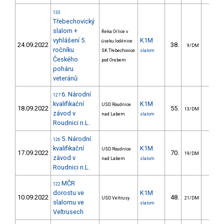
133
Třebechovický
slalom +
Řeka Orlice v
vyhlášení 5.
K1M
úseku loděnice
24.09.2022
38.
17.6
9/DM
ročníku
SK Třebechovice
slalom
Českého
pod Orebem
poháru
veteránů
6. Národní
127
kvalifikační
K1M
USD Roudnice
18.09.2022
55.
22.2
13/DM
závod v
nad Labem
slalom
Roudnici n.L.
5. Národní
126
kvalifikační
K1M
USD Roudnice
17.09.2022
70.
29.6
19/DM
závod v
nad Labem
slalom
Roudnici n.L.
MČR
122
dorostu ve
K1M
10.09.2022
48.
34.4
USD Veltrusy
21/DM
slalomu ve
slalom
Veltrusech