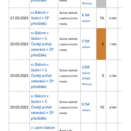
předžáků
mostu.
Přemysl
Slalom v
64
Sušice nádraží
K1M
21.05.2023
Sušici + ČP
16.
7.1
u železničního
6/DM
slalom
předžáků
mostu.
Slalom v
63
Sušici + 3.
Sušice nádraží
C1M
20.05.2023
Český pohár
3.
6.0
u železničního
1/DM
slalom
veteránů + ČP
mostu.
předžáků
Slalom v
63
C2M
Sušici + 3.
Sušice nádraží
slalom
20.05.2023
Český pohár
5.
25.1
u železničního
2/DM
SYNEK
veteránů + ČP
mostu.
Přemysl
předžáků
Slalom v
63
Sušici + 3.
Sušice nádraží
K1M
20.05.2023
Český pohár
10.
5.6
u železničního
4/DM
slalom
veteránů + ČP
mostu.
předžáků
Jarní slalom
27
Areál Lídy