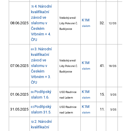
4. Národní
70
kvalifikační
závod ve
Vodácký areál
K1M
08.06.2025
slalomu v
32.
11.2
Lídy Polesné Č.
12/DS
slalom
Českém
Budějovice
Vrbném + 4.
ČPJ
3. Národní
69
kvalifikační
závod ve
Vodácký areál
K1M
07.06.2025
slalomu v
41.
13.8
Lídy Polesné Č.
18/DS
slalom
Českém
Budějovice
Vrbném + 3.
ČPJ
Podřipský
K1M
66
USD Roudnice
01.06.2025
15.
10.9
5/DS
slalom 1.6.
nad Labem
slalom
Podřipský
K1M
65
USD Roudnice
31.05.2025
11.
14.3
5/DS
slalom 31.5.
nad Labem
slalom
2. Národní
53
kvalifikační