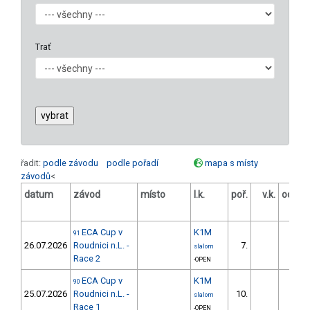
Trať
řadit:
podle závodu
podle pořadí
mapa s místy
závodů
<
datum
závod
místo
l.k.
poř.
v.k.
odstu
[s
ECA Cup v
K1M
91
26.07.2026
Roudnici n.L. -
7.
11.0
slalom
Race 2
-OPEN
ECA Cup v
K1M
90
25.07.2026
Roudnici n.L. -
10.
21.4
slalom
Race 1
-OPEN