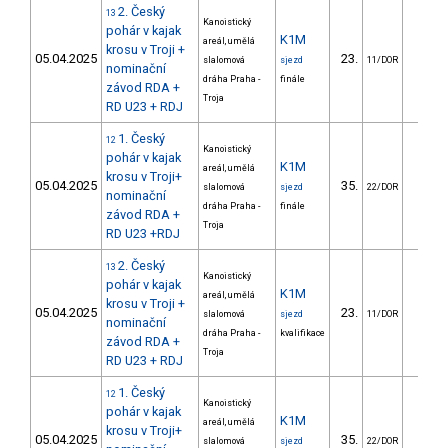
2. Český
13
Kanoistický
pohár v kajak
K1M
areál, umělá
krosu v Troji +
05.04.2025
23.
7.7
slalomová
sjezd
11/DOR
nominační
dráha Praha -
finále
závod RDA +
Troja
RD U23 + RDJ
1. Český
12
Kanoistický
pohár v kajak
K1M
areál, umělá
krosu v Troji+
05.04.2025
35.
10.1
slalomová
sjezd
22/DOR
nominační
dráha Praha -
finále
závod RDA +
Troja
RD U23 +RDJ
2. Český
13
Kanoistický
pohár v kajak
K1M
areál, umělá
krosu v Troji +
05.04.2025
23.
8.9
slalomová
sjezd
11/DOR
nominační
dráha Praha -
kvalifikace
závod RDA +
Troja
RD U23 + RDJ
1. Český
12
Kanoistický
pohár v kajak
K1M
areál, umělá
krosu v Troji+
05.04.2025
35.
12.9
slalomová
sjezd
22/DOR