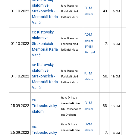
136
slalom ve
řeka Otava na
C1M
01.10.2022
Strakonicích -
43.
29.4
Podskalí před
6/DM
slalom
Memoriál Karla
loděnicí klubu
Vanči
Klatovský
136
C2M
slalom ve
řeka Otava na
slalom
01.10.2022
Strakonicích -
7.
25.9
Podskalí před
2/DM
SYNEK
Memoriál Karla
loděnicí klubu
Přemysl
Vanči
Klatovský
136
slalom ve
řeka Otava na
K1M
01.10.2022
Strakonicích -
50.
18.0
Podskalí před
11/DM
slalom
Memoriál Karla
loděnicí klubu
Vanči
Řeka Orlice v
134
C1M
úseku loděnice
25.09.2022
Třebechovický
33.
28.1
12/DM
SK Třebechovice
slalom
slalom
pod Orebem
C2M
Řeka Orlice v
134
úseku loděnice
slalom
25.09.2022
Třebechovický
7.
22.4
2/DM