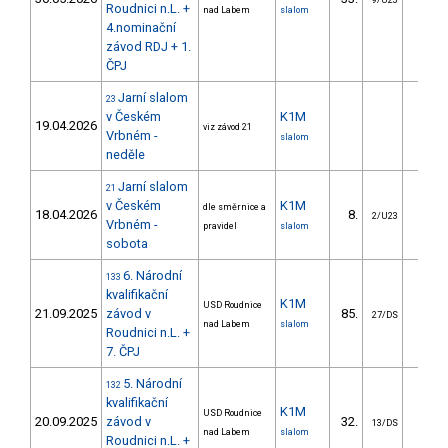
9/U23
Roudnici n.L. +
nad Labem
slalom
4.nominační
závod RDJ + 1.
ČPJ
Jarní slalom
23
v Českém
K1M
19.04.2026
viz závod 21
Vrbném -
slalom
neděle
Jarní slalom
21
v Českém
K1M
dle směrnice a
18.04.2026
8.
3.7
2/U23
Vrbném -
pravidel
slalom
sobota
6. Národní
133
kvalifikační
K1M
USD Roudnice
21.09.2025
závod v
85.
23.5
27/DS
nad Labem
slalom
Roudnici n.L. +
7. ČPJ
5. Národní
132
kvalifikační
K1M
USD Roudnice
20.09.2025
závod v
32.
10.8
13/DS
nad Labem
slalom
Roudnici n.L. +