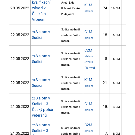
kvalifikační
Areál Lídy
K1M
28.05.2022
závod v
74.
33.1
Polesné České
18/DM
slalom
Českém
Budějovice
Vrbném
Sušice nádraží
Slalom v
C1M
63
22.05.2022
18.
9.0
u železničního
4/DM
Sušici
slalom
mostu.
C2M
Sušice nádraží
Slalom v
63
slalom
22.05.2022
5.
4.7
u železničního
1/DM
Sušici
SYNEK
mostu.
Přemysl
Sušice nádraží
Slalom v
K1M
63
22.05.2022
21.
8.2
u železničního
4/DM
Sušici
slalom
mostu.
Slalom v
62
Sušice nádraží
Sušici + 3.
C1M
21.05.2022
18.
11.7
u železničního
3/DM
Český pohár
slalom
mostu.
veteránů
Slalom v
C2M
62
Sušice nádraží
Sušici + 3.
slalom
21.05.2022
7.
26.6
u železničního
1/DM