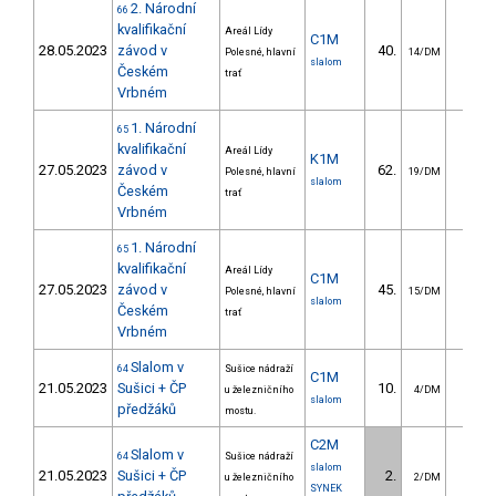
2. Národní
66
kvalifikační
Areál Lídy
C1M
28.05.2023
závod v
40.
40.4
Polesné, hlavní
14/DM
slalom
Českém
trať
Vrbném
1. Národní
65
kvalifikační
Areál Lídy
K1M
27.05.2023
závod v
62.
26.7
Polesné, hlavní
19/DM
slalom
Českém
trať
Vrbném
1. Národní
65
kvalifikační
Areál Lídy
C1M
27.05.2023
závod v
45.
76.1
Polesné, hlavní
15/DM
slalom
Českém
trať
Vrbném
Slalom v
64
Sušice nádraží
C1M
21.05.2023
Sušici + ČP
10.
9.6
u železničního
4/DM
slalom
předžáků
mostu.
C2M
Slalom v
64
Sušice nádraží
slalom
21.05.2023
Sušici + ČP
2.
6.1
u železničního
2/DM
SYNEK