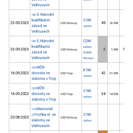
Veltrusech
5. Národní
136
kvalifikační
C1M
23.09.2023
49.
45.7
USD Veltrusy
16/DM
závod ve
slalom
Veltrusech
5. Národní
C2M
136
kvalifikační
slalom
23.09.2023
2.
126.2
USD Veltrusy
1/DM
závod ve
SYNEK
Veltrusech
Přemysl
MČR
133
K1M
16.09.2023
dorostu ve
42.
24.4
USD Troja
21/DM
slalom
slalomu v Troji
MČR
133
C1M
16.09.2023
dorostu ve
34.
54.5
USD Troja
14/DM
slalom
slalomu v Troji
Memoriál
114
J.Froňka st. ve
C1M
20.08.2023
USD Veltrusy
slalomu ve
slalom
Veltrusech