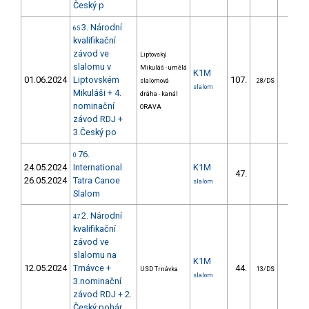
Český p
3. Národní
65
kvalifikační
závod ve
Liptovský
slalomu v
Mikuláš - umělá
K1M
01.06.2024
Liptovském
107.
72.0
slalomová
28/DS
slalom
Mikuláši + 4.
dráha - kanál
nominační
ORAVA
závod RDJ +
3.Český po
76.
0
24.05.2024
International
K1M
47.
96.5
26.05.2024
Tatra Canoe
slalom
Slalom
2. Národní
47
kvalifikační
závod ve
slalomu na
K1M
12.05.2024
Trnávce +
44.
18.1
USD Trnávka
13/DS
slalom
3.nominační
závod RDJ + 2.
Český pohár