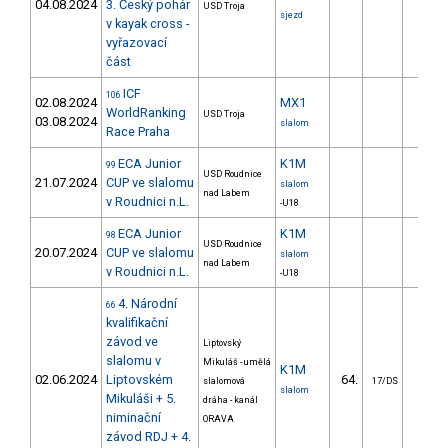
04.08.2024
3. Český pohár
USD Troja
sjezd
v kayak cross -
vyřazovací
část
ICF
106
02.08.2024
MX1
WorldRanking
USD Troja
03.08.2024
slalom
Race Praha
ECA Junior
K1M
99
USD Roudnice
21.07.2024
CUP ve slalomu
slalom
nad Labem
v Roudnici n.L.
-U18
ECA Junior
K1M
98
USD Roudnice
20.07.2024
CUP ve slalomu
slalom
nad Labem
v Roudnici n.L.
-U18
4. Národní
66
kvalifikační
závod ve
Liptovský
slalomu v
Mikuláš - umělá
K1M
02.06.2024
Liptovském
64.
27.8
slalomová
17/DS
slalom
Mikuláši + 5.
dráha - kanál
niminační
ORAVA
závod RDJ + 4.