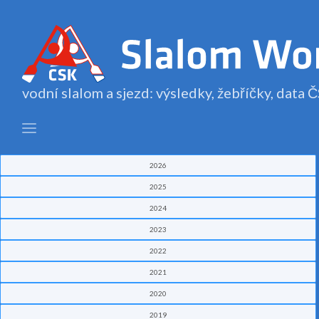
vodní slalom a sjezd: výsledky, žebříčky, data
2026
2025
2024
2023
2022
2021
2020
2019