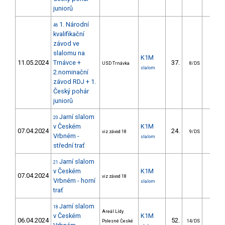
juniorů
1. Národní
46
kvalifikační
závod ve
slalomu na
K1M
11.05.2024
Trnávce +
37.
15.0
USD Trnávka
8/DS
slalom
2.nominační
závod RDJ + 1.
Český pohár
juniorů
Jarní slalom
20
v Českém
K1M
07.04.2024
24.
19.1
viz závod 18
9/DS
Vrbném -
slalom
střední trať
Jarní slalom
21
v Českém
K1M
07.04.2024
viz závod 18
Vrbném - horní
slalom
trať
Jarní slalom
18
Areál Lídy
v Českém
K1M
06.04.2024
52.
35.8
Polesné České
14/DS