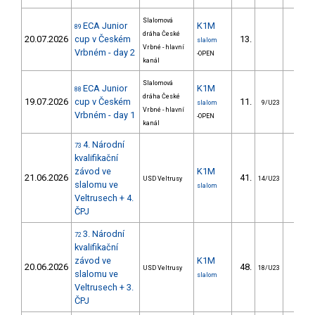
Slalomová
ECA Junior
K1M
89
dráha České
20.07.2026
cup v Českém
13.
10.8
slalom
Vrbné - hlavní
Vrbném - day 2
-OPEN
kanál
Slalomová
ECA Junior
K1M
88
dráha České
19.07.2026
cup v Českém
11.
13.6
slalom
9/U23
Vrbné - hlavní
Vrbném - day 1
-OPEN
kanál
4. Národní
73
kvalifikační
závod ve
K1M
21.06.2026
41.
16.3
USD Veltrusy
14/U23
slalomu ve
slalom
Veltrusech + 4.
ČPJ
3. Národní
72
kvalifikační
závod ve
K1M
20.06.2026
48.
17.7
USD Veltrusy
18/U23
slalomu ve
slalom
Veltrusech + 3.
ČPJ