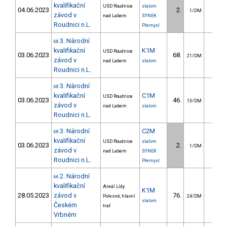
kvalifikační
USD Roudnice
slalom
04.06.2023
2.
35.8
1/DM
závod v
nad Labem
SYNEK
Roudnici n.L.
Přemysl
3. Národní
68
kvalifikační
K1M
USD Roudnice
03.06.2023
68.
21.2
21/DM
závod v
nad Labem
slalom
Roudnici n.L.
3. Národní
68
kvalifikační
C1M
USD Roudnice
03.06.2023
46.
32.7
13/DM
závod v
nad Labem
slalom
Roudnici n.L.
3. Národní
C2M
68
kvalifikační
USD Roudnice
slalom
03.06.2023
2.
29.9
1/DM
závod v
nad Labem
SYNEK
Roudnici n.L.
Přemysl
2. Národní
66
kvalifikační
Areál Lídy
K1M
28.05.2023
závod v
76.
25.5
Polesné, hlavní
24/DM
slalom
Českém
trať
Vrbném