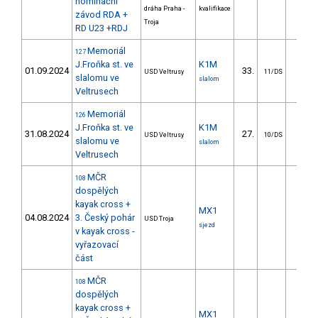
nominační
dráha Praha -
kvalifikace
závod RDA +
Troja
RD U23 +RDJ
Memoriál
127
J.Froňka st. ve
K1M
01.09.2024
33.
12.2
USD Veltrusy
11/DS
slalomu ve
slalom
Veltrusech
Memoriál
126
J.Froňka st. ve
K1M
31.08.2024
27.
11.2
USD Veltrusy
10/DS
slalomu ve
slalom
Veltrusech
MČR
108
dospělých
kayak cross +
MX1
04.08.2024
3. Český pohár
USD Troja
sjezd
v kayak cross -
vyřazovací
část
MČR
108
dospělých
kayak cross +
MX1