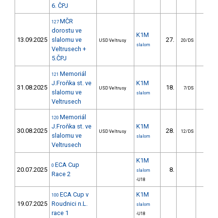
6. ČPJ
MČR
127
dorostu ve
K1M
13.09.2025
slalomu ve
27.
11.5
USD Veltrusy
20/DS
slalom
Veltrusech +
5.ČPJ
Memoriál
121
J.Froňka st. ve
K1M
31.08.2025
18.
8.1
USD Veltrusy
7/DS
slalomu ve
slalom
Veltrusech
Memoriál
120
J.Froňka st. ve
K1M
30.08.2025
28.
14.1
USD Veltrusy
12/DS
slalomu ve
slalom
Veltrusech
K1M
ECA Cup
0
20.07.2025
8.
7.4
slalom
Race 2
-U18
ECA Cup v
K1M
100
19.07.2025
Roudnici n.L.
slalom
race 1
-U18