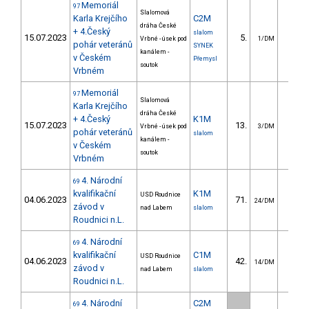
Memoriál
97
Slalomová
Karla Krejčího
C2M
dráha České
+ 4.Český
slalom
15.07.2023
5.
25.4
Vrbné - úsek pod
1/DM
pohár veteránů
SYNEK
kanálem -
v Českém
Přemysl
soutok
Vrbném
Memoriál
97
Slalomová
Karla Krejčího
dráha České
+ 4.Český
K1M
15.07.2023
13.
6.5
Vrbné - úsek pod
3/DM
pohár veteránů
slalom
kanálem -
v Českém
soutok
Vrbném
4. Národní
69
kvalifikační
K1M
USD Roudnice
04.06.2023
71.
26.4
24/DM
závod v
nad Labem
slalom
Roudnici n.L.
4. Národní
69
kvalifikační
C1M
USD Roudnice
04.06.2023
42.
29.5
14/DM
závod v
nad Labem
slalom
Roudnici n.L.
4. Národní
C2M
69