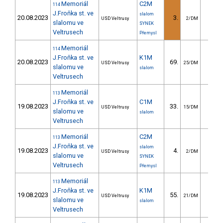
Memoriál
C2M
114
J.Froňka st. ve
slalom
20.08.2023
3.
20.5
USD Veltrusy
2/DM
slalomu ve
SYNEK
Veltrusech
Přemysl
Memoriál
114
J.Froňka st. ve
K1M
20.08.2023
69.
29.6
USD Veltrusy
25/DM
slalomu ve
slalom
Veltrusech
Memoriál
113
J.Froňka st. ve
C1M
19.08.2023
33.
43.2
USD Veltrusy
15/DM
slalomu ve
slalom
Veltrusech
Memoriál
C2M
113
J.Froňka st. ve
slalom
19.08.2023
4.
88.7
USD Veltrusy
2/DM
slalomu ve
SYNEK
Veltrusech
Přemysl
Memoriál
113
J.Froňka st. ve
K1M
19.08.2023
55.
26.5
USD Veltrusy
21/DM
slalomu ve
slalom
Veltrusech