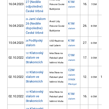
27 (Neděle
K1M
16.04.2023
16.
23.0
Polesné České
7/DM
odpoledne)
slalom
Budějovice
České Vrbné
Jarní slalom
26
Areál Lídy
26 (Neděle
K1M
16.04.2023
26.
23.5
Polesné České
8/DM
dopoledne)
slalom
Budějovice
České Vrbné
Podřipský
K1M
28
USD Roudnice
15.04.2023
27.
25.1
6/DM
slalom
nad Labem
slalom
Klatovský
137
řeka Otava na
C1M
02.10.2022
slalom ve
17.
18.1
Podskalí před
3/DM
slalom
Strakonicích
loděnicí klubu
C2M
Klatovský
137
řeka Otava na
slalom
02.10.2022
slalom ve
12.
133.8
Podskalí před
3/DM
SYNEK
Strakonicích
loděnicí klubu
Přemysl
Klatovský
137
řeka Otava na
K1M
02.10.2022
slalom ve
16.
11.6
Podskalí před
6/DM
slalom
Strakonicích
loděnicí klubu
Klatovský