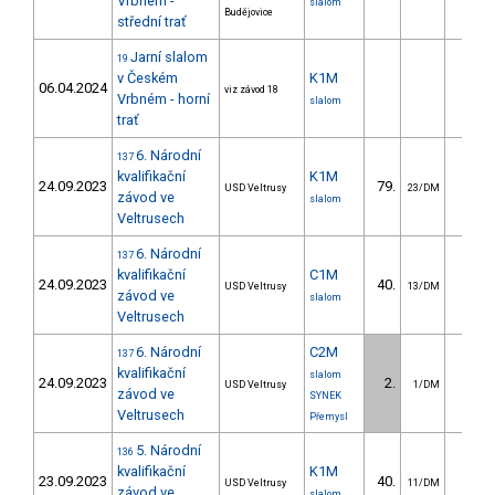
Vrbném -
slalom
Budějovice
střední trať
Jarní slalom
19
v Českém
K1M
06.04.2024
viz závod 18
Vrbném - horní
slalom
trať
6. Národní
137
kvalifikační
K1M
24.09.2023
79.
33.4
USD Veltrusy
23/DM
závod ve
slalom
Veltrusech
6. Národní
137
kvalifikační
C1M
24.09.2023
40.
39.7
USD Veltrusy
13/DM
závod ve
slalom
Veltrusech
6. Národní
C2M
137
kvalifikační
slalom
24.09.2023
2.
52.0
USD Veltrusy
1/DM
závod ve
SYNEK
Veltrusech
Přemysl
5. Národní
136
kvalifikační
K1M
23.09.2023
40.
19.3
USD Veltrusy
11/DM
závod ve
slalom