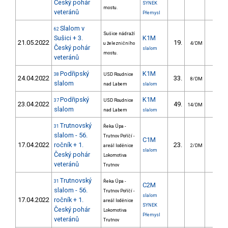
Český pohár
SYNEK
mostu.
veteránů
Přemysl
Slalom v
62
Sušice nádraží
Sušici + 3.
K1M
21.05.2022
19.
11.6
u železničního
4/DM
Český pohár
slalom
mostu.
veteránů
Podřipský
K1M
38
USD Roudnice
24.04.2022
33.
26.7
8/DM
slalom
nad Labem
slalom
Podřipský
K1M
37
USD Roudnice
23.04.2022
49.
33.6
14/DM
slalom
nad Labem
slalom
Trutnovský
31
Řeka Úpa -
slalom - 56.
Trutnov Poříčí -
C1M
17.04.2022
ročník + 1.
23.
24.3
areál loděnice
2/DM
slalom
Český pohár
Lokomotiva
veteránů
Trutnov
Trutnovský
31
Řeka Úpa -
C2M
slalom - 56.
Trutnov Poříčí -
slalom
17.04.2022
ročník + 1.
areál loděnice
SYNEK
Český pohár
Lokomotiva
Přemysl
veteránů
Trutnov