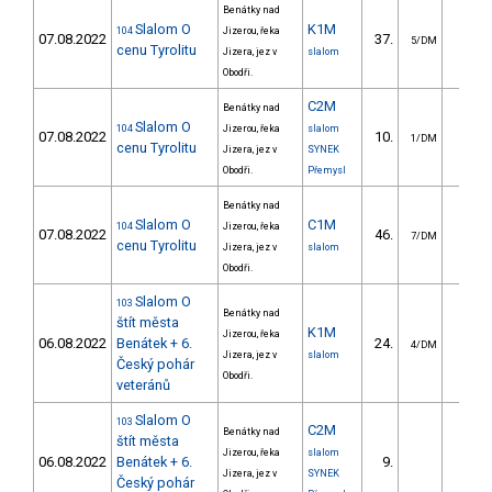
Benátky nad
Slalom O
K1M
104
Jizerou, řeka
07.08.2022
37.
12.3
5/DM
cenu Tyrolitu
Jizera, jez v
slalom
Obodři.
C2M
Benátky nad
Slalom O
104
Jizerou, řeka
slalom
07.08.2022
10.
28.5
1/DM
cenu Tyrolitu
Jizera, jez v
SYNEK
Obodři.
Přemysl
Benátky nad
Slalom O
C1M
104
Jizerou, řeka
07.08.2022
46.
27.4
7/DM
cenu Tyrolitu
Jizera, jez v
slalom
Obodři.
Slalom O
103
Benátky nad
štít města
K1M
Jizerou, řeka
06.08.2022
Benátek + 6.
24.
0.2
4/DM
Jizera, jez v
slalom
Český pohár
Obodři.
veteránů
Slalom O
103
C2M
Benátky nad
štít města
Jizerou, řeka
slalom
06.08.2022
Benátek + 6.
9.
0.0
Jizera, jez v
SYNEK
Český pohár