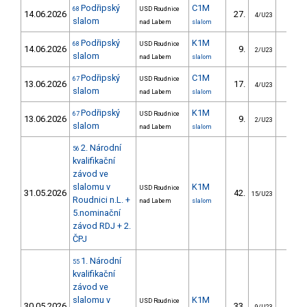
Podřipský
C1M
68
USD Roudnice
14.06.2026
27.
36.5
4/U23
slalom
nad Labem
slalom
Podřipský
K1M
68
USD Roudnice
14.06.2026
9.
10.2
2/U23
slalom
nad Labem
slalom
Podřipský
C1M
67
USD Roudnice
13.06.2026
17.
27.6
4/U23
slalom
nad Labem
slalom
Podřipský
K1M
67
USD Roudnice
13.06.2026
9.
13.6
2/U23
slalom
nad Labem
slalom
2. Národní
56
kvalifikační
závod ve
slalomu v
K1M
USD Roudnice
31.05.2026
42.
12.0
15/U23
Roudnici n.L. +
nad Labem
slalom
5.nominační
závod RDJ + 2.
ČPJ
1. Národní
55
kvalifikační
závod ve
slalomu v
K1M
USD Roudnice
30.05.2026
33.
14.9