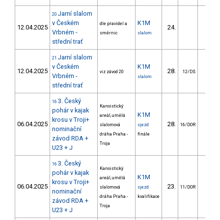
Jarní slalom
20
v Českém
K1M
dle pravidel a
12.04.2025
24.
8.3
Vrbném -
směrnic
slalom
střední trať
Jarní slalom
21
v Českém
K1M
12.04.2025
28.
8.4
viz závod 20
12/DS
Vrbném -
slalom
střední trať
3. Český
16
Kanoistický
pohár v kajak
K1M
areál, umělá
krosu v Troji+
06.04.2025
28.
9.4
slalomová
sjezd
16/DOR
nominační
dráha Praha -
finále
závod RDA +
Troja
U23 + J
3. Český
16
Kanoistický
pohár v kajak
K1M
areál, umělá
krosu v Troji+
06.04.2025
23.
8.9
slalomová
sjezd
11/DOR
nominační
dráha Praha -
kvalifikace
závod RDA +
Troja
U23 + J