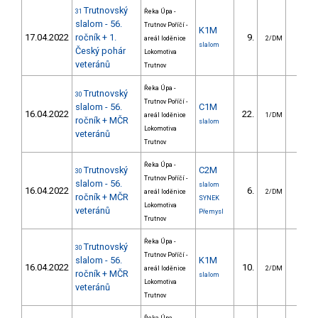
Trutnovský
31
Řeka Úpa -
slalom - 56.
Trutnov Poříčí -
K1M
17.04.2022
ročník + 1.
9.
7.1
areál loděnice
2/DM
slalom
Český pohár
Lokomotiva
veteránů
Trutnov
Řeka Úpa -
Trutnovský
30
Trutnov Poříčí -
slalom - 56.
C1M
16.04.2022
22.
27.3
areál loděnice
1/DM
ročník + MČR
slalom
Lokomotiva
veteránů
Trutnov
Řeka Úpa -
Trutnovský
C2M
30
Trutnov Poříčí -
slalom - 56.
slalom
16.04.2022
6.
84.8
areál loděnice
2/DM
ročník + MČR
SYNEK
Lokomotiva
veteránů
Přemysl
Trutnov
Řeka Úpa -
Trutnovský
30
Trutnov Poříčí -
slalom - 56.
K1M
16.04.2022
10.
15.2
areál loděnice
2/DM
ročník + MČR
slalom
Lokomotiva
veteránů
Trutnov