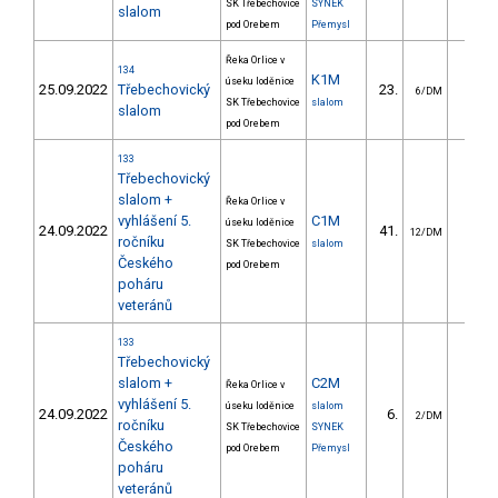
SK Třebechovice
SYNEK
slalom
pod Orebem
Přemysl
Řeka Orlice v
134
K1M
úseku loděnice
25.09.2022
Třebechovický
23.
17.5
6/DM
SK Třebechovice
slalom
slalom
pod Orebem
133
Třebechovický
slalom +
Řeka Orlice v
vyhlášení 5.
C1M
úseku loděnice
24.09.2022
41.
31.4
12/DM
ročníku
SK Třebechovice
slalom
Českého
pod Orebem
poháru
veteránů
133
Třebechovický
slalom +
C2M
Řeka Orlice v
vyhlášení 5.
úseku loděnice
slalom
24.09.2022
6.
22.3
2/DM
ročníku
SK Třebechovice
SYNEK
Českého
pod Orebem
Přemysl
poháru
veteránů