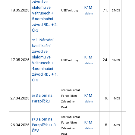
závod ve
slalomu ve
K1M
18.05.2025
71.
35.4
USD Veltrusy
27/DS
Veltrusech +
slalom
5.nominační
závod RDJ + 2.
ČPJ
1. Národní
52
kvalifikační
závod ve
slalomu ve
K1M
17.05.2025
24.
8.3
USD Veltrusy
10/DS
Veltrusech +
slalom
4.nominační
závod RDJ + 1.
ČPJ
sportovní areál
Slalom na
K1M
38
Paraplíčko u
27.04.2025
9.
5.8
4/DS
Paraplíčku
Železného
slalom
Brodu
sportovní areál
Slalom na
37
K1M
Paraplíčko u
26.04.2025
Paraplíčku + 3.
8.
4.5
4/DS
Železného
slalom
ČPV
Brodu