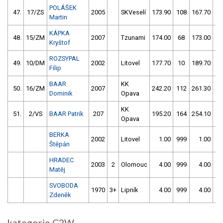
POLÁŠEK
47.
17/ZS
2005
SKVeselí
173.90
108
167.70
1
Martin
KÁPKA
48.
15/ZM
2007
Tzunami
174.00
68
173.00
1
Kryštof
ROZSYPAL
49.
10/DM
2002
Litovel
177.70
10
189.70
6
Filip
BAAR
KK
50.
16/ZM
2007
242.20
112
261.30
6
Dominik
Opava
KK
51.
2/VS
BAAR Patrik
207
195.20
164
254.10
11
Opava
BERKA
2002
Litovel
1.00
999
1.00
99
Štěpán
HRADEC
2003
2
Olomouc
4.00
999
4.00
99
Matěj
SVOBODA
1970
3+
Lipník
4.00
999
4.00
99
Zdeněk
kategorie C2W