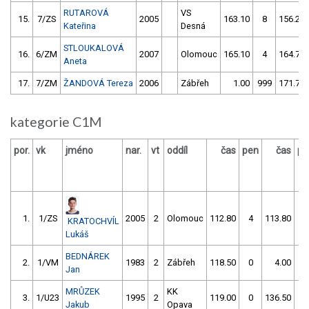
RUTAROVÁ
VS
15.
7/ZS
2005
163.10
8
156.20
Kateřina
Desná
STLOUKALOVÁ
16.
6/ZM
2007
Olomouc
165.10
4
164.70
Aneta
17.
7/ZM
ŽANDOVÁ Tereza
2006
Zábřeh
1.00
999
171.70
kategorie C1M
por.
vk
jméno
nar.
vt
oddíl
čas
pen
čas
pe
1.
1/ZS
2005
2
Olomouc
112.80
4
113.80
4
KRATOCHVÍL
Lukáš
BEDNÁREK
2.
1/VM
1983
2
Zábřeh
118.50
0
4.00
99
Jan
MRŮZEK
KK
3.
1/U23
1995
2
119.00
0
136.50
15
Jakub
Opava