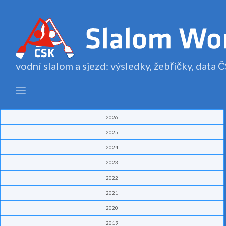
vodní slalom a sjezd: výsledky, žebříčky, data
2026
2025
2024
2023
2022
2021
2020
2019