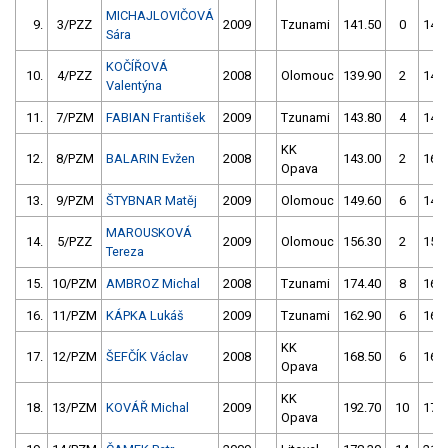
MICHAJLOVIČOVÁ
9.
3/PZZ
2009
Tzunami
141.50
0
148
Sára
KOČÍŘOVÁ
10.
4/PZZ
2008
Olomouc
139.90
2
140
Valentýna
11.
7/PZM
FABIAN František
2009
Tzunami
143.80
4
142
KK
12.
8/PZM
BALARIN Evžen
2008
143.00
2
161
Opava
13.
9/PZM
ŠTYBNAR Matěj
2009
Olomouc
149.60
6
145
MAROUSKOVÁ
14.
5/PZZ
2009
Olomouc
156.30
2
154
Tereza
15.
10/PZM
AMBROZ Michal
2008
Tzunami
174.40
8
163
16.
11/PZM
KÁPKA Lukáš
2009
Tzunami
162.90
6
169
KK
17.
12/PZM
ŠEFČÍK Václav
2008
168.50
6
167
Opava
KK
18.
13/PZM
KOVÁŘ Michal
2009
192.70
10
173
Opava