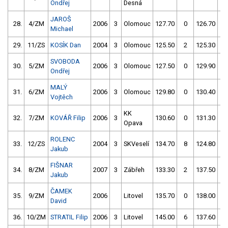
Ondřej
Desná
JAROŠ
28.
4/ZM
2006
3
Olomouc
127.70
0
126.70
0
Michael
29.
11/ZS
KOSÍK Dan
2004
3
Olomouc
125.50
2
125.30
2
SVOBODA
30.
5/ZM
2006
3
Olomouc
127.50
0
129.90
8
Ondřej
MALÝ
31.
6/ZM
2006
3
Olomouc
129.80
0
130.40
0
Vojtěch
KK
32.
7/ZM
KOVÁŘ Filip
2006
3
130.60
0
131.30
4
Opava
ROLENC
33.
12/ZS
2004
3
SKVeselí
134.70
8
124.80
6
Jakub
FIŠNAR
34.
8/ZM
2007
3
Zábřeh
133.30
2
137.50
8
Jakub
ČAMEK
35.
9/ZM
2006
Litovel
135.70
0
138.00
0
David
36.
10/ZM
STRATIL Filip
2006
3
Litovel
145.00
6
137.60
0