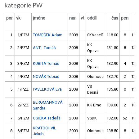
kategorie PW
por.
vk
jméno
nar.
vt
oddíl
čas
pen
č
1.
1/PZM
TOMEČEK Adam
2008
SKVeselí
118.00
8
119
KK
2.
2/PZM
ANTL Tomáš
2008
131.50
8
132
Opava
KK
3.
3/PZM
KUBITA Tomáš
2008
132.90
4
132
Opava
4.
4/PZM
NOVÁK Tobiáš
2008
Olomouc
132.70
2
133
VS
5.
1/PZZ
PAVELKOVÁ Eva
2008
135.80
0
133
Desná
BERGMANNOVÁ
6.
2/PZZ
2008
KK Brno
139.00
2
137
Sandra
7.
5/PZM
OSIČKA Tadeáš
2008
VSDK
132.00
52
130
KRATOCHVÍL
8.
6/PZM
2009
Olomouc
138.50
8
139
Jakub