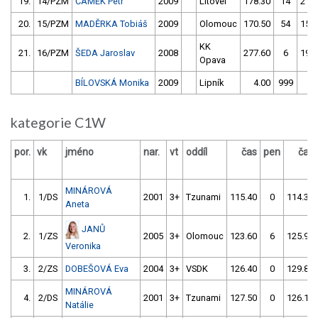
19.
14/PZM
ČAMEK Petr
2009
Litovel
178.30
14
212
20.
15/PZM
MADĚRKA Tobiáš
2009
Olomouc
170.50
54
156
KK
21.
16/PZM
ŠEDA Jaroslav
2008
277.60
6
195
Opava
BÍLOVSKÁ Monika
2009
Lipník
4.00
999
4
kategorie C1W
por.
vk
jméno
nar.
vt
oddíl
čas
pen
čas
MINÁROVÁ
1.
1/DS
2001
3+
Tzunami
115.40
0
114.30
Aneta
JANŮ
2.
1/ZS
2005
3+
Olomouc
123.60
6
125.90
Veronika
3.
2/ZS
DOBEŠOVÁ Eva
2004
3+
VSDK
126.40
0
129.80
MINÁROVÁ
4.
2/DS
2001
3+
Tzunami
127.50
0
126.10
Natálie