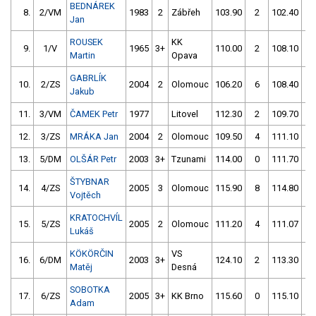
BEDNÁREK
8.
2/VM
1983
2
Zábřeh
103.90
2
102.40
0
Jan
ROUSEK
KK
9.
1/V
1965
3+
110.00
2
108.10
0
Martin
Opava
GABRLÍK
10.
2/ZS
2004
2
Olomouc
106.20
6
108.40
0
Jakub
11.
3/VM
ČAMEK Petr
1977
Litovel
112.30
2
109.70
0
12.
3/ZS
MRÁKA Jan
2004
2
Olomouc
109.50
4
111.10
0
13.
5/DM
OLŠÁR Petr
2003
3+
Tzunami
114.00
0
111.70
4
ŠTYBNAR
14.
4/ZS
2005
3
Olomouc
115.90
8
114.80
0
Vojtěch
KRATOCHVÍL
15.
5/ZS
2005
2
Olomouc
111.20
4
111.07
4
Lukáš
KÖKÖRČIN
VS
16.
6/DM
2003
3+
124.10
2
113.30
2
Matěj
Desná
SOBOTKA
17.
6/ZS
2005
3+
KK Brno
115.60
0
115.10
2
Adam