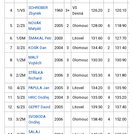
SCHREIBER
VS
4.
1/VS
1963
3+
126.20
2
120.10
0
Zbyněk
Desná
NOVÁK
5.
2/ZS
2005
2
Olomouc
128.00
6
118.90
8
Matyáš
6.
1/DM
ŠMAKAL Petr
2003
Litovel
131.60
0
127.70
0
7.
3/ZS
KOSÍK Dan
2004
3
Olomouc
134.40
2
131.40
0
MALÝ
8.
1/ZM
2006
3
Olomouc
130.30
2
130.90
2
Vojtěch
STŘÍLKA
9.
2/ZM
2006
3
Olomouc
135.30
4
131.80
2
Richard
10.
4/ZS
PAPULA Jan
2005
3
Litovel
134.20
0
135.90
6
11.
5/ZS
HRIC Ondřej
2004
3
Olomouc
135.00
4
135.20
4
12.
6/ZS
GEPRT David
2005
Litovel
139.50
2
137.40
2
SVOBODA
13.
3/ZM
2006
Olomouc
158.40
4
152.00
4
Ondřej
SALAJ