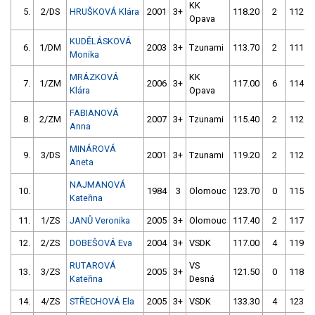
KK
5.
2/DS
HRUŠKOVÁ Klára
2001
3+
118.20
2
112.7
Opava
KUDĚLÁSKOVÁ
6.
1/DM
2003
3+
Tzunami
113.70
2
111.8
Monika
MRÁZKOVÁ
KK
7.
1/ZM
2006
3+
117.00
6
114.1
Klára
Opava
FABIANOVÁ
8.
2/ZM
2007
3+
Tzunami
115.40
2
112.3
Anna
MINÁROVÁ
9.
3/DS
2001
3+
Tzunami
119.20
2
112.4
Aneta
NAJMANOVÁ
10.
1984
3
Olomouc
123.70
0
115.6
Kateřina
11.
1/ZS
JANŮ Veronika
2005
3+
Olomouc
117.40
2
117.1
12.
2/ZS
DOBEŠOVÁ Eva
2004
3+
VSDK
117.00
4
119.2
RUTAROVÁ
VS
13.
3/ZS
2005
3+
121.50
0
118.3
Kateřina
Desná
14.
4/ZS
STŘECHOVÁ Ela
2005
3+
VSDK
133.30
4
123.3