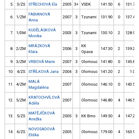
5.
3/ZS
STŘECHOVÁ Ela
2005
3+
VSDK
141.50
6
131.70
FABIANOVÁ
6.
1/ZM
2007
3
Tzunami
131.90
0
137.40
Anna
KUDĚLÁSKOVÁ
7.
1/DM
2003
3
Tzunami
130.10
2
128.90
Monika
MRÁZKOVÁ
KK
8.
2/ZM
2006
3
147.30
2
139.20
Klára
Opava
9.
3/ZM
VRBOVÁ Marie
2007
3
Olomouc
141.80
0
145.60
10.
4/ZS
STŘÍLKOVÁ Jana
2004
3
Olomouc
141.20
2
1.00
MALÁ
11.
4/ZM
2007
Olomouc
146.10
0
143.50
Magdaléna
KRATOCHVÍLOVÁ
12.
5/ZM
2007
Olomouc
146.80
4
146.50
Adéla
MATĚJÍČKOVÁ
13.
5/ZS
2005
3
KK Brno
149.50
4
147.20
Anežka
NOVOSADOVÁ
14.
6/ZS
2005
Olomouc
179.00
4
163.90
Eliška