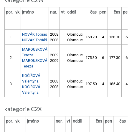
por.
vk
jméno
nar.
vt
oddíl
čas
pen
čas
pen
NOVÁK Tobiáš
2008
Olomouc
1.
168.70
4
158.70
6
NOVÁK Tobiáš
2008
Olomouc
MAROUSKOVÁ
Tereza
2009
Olomouc
2.
175.30
6
177.30
6
MAROUSKOVÁ
2009
Olomouc
Tereza
KOČÍŘOVÁ
Valentýna
2008
Olomouc
3.
197.50
4
185.40
4
KOČÍŘOVÁ
2008
Olomouc
Valentýna
kategorie C2X
por.
vk
jméno
nar.
vt
oddíl
čas
pen
čas
p