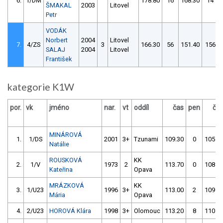
6.
1/DM
178.80
16
168.30
14
ŠMAKAL
2003
Litovel
Petr
VODÁK
Norbert
2004
Litovel
7.
4/ZS
3
166.30
56
151.40
156
SALAJ
2004
Litovel
František
kategorie K1W
por.
vk
jméno
nar.
vt
oddíl
čas
pen
ča
MINÁROVÁ
1.
1/DS
2001
3+
Tzunami
109.30
0
105.8
Natálie
ROUSKOVÁ
KK
2.
1/V
1973
2
113.70
0
108.7
Kateřina
Opava
MRÁZKOVÁ
KK
3.
1/U23
1996
3+
113.00
2
109.3
Mária
Opava
4.
2/U23
HOROVÁ Klára
1998
3+
Olomouc
113.20
8
110.0