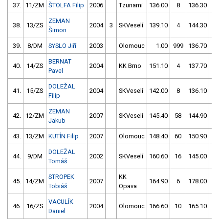
37.
11/ZM
ŠTOLFA Filip
2006
Tzunami
136.00
8
136.30
6
ZEMAN
38.
13/ZS
2004
3
SKVeselí
139.10
4
144.30
6
Šimon
39.
8/DM
SYSLO Jiří
2003
Olomouc
1.00
999
136.70
8
BERNAT
40.
14/ZS
2004
KK Brno
151.10
4
137.70
8
Pavel
DOLEŽAL
41.
15/ZS
2004
SKVeselí
142.00
8
136.10
1
Filip
ZEMAN
42.
12/ZM
2007
SKVeselí
145.40
58
144.90
4
Jakub
43.
13/ZM
KUTÍN Filip
2007
Olomouc
148.40
60
150.90
6
DOLEŽAL
44.
9/DM
2002
SKVeselí
160.60
16
145.00
1
Tomáš
STROPEK
KK
45.
14/ZM
2007
164.90
6
178.00
2
Tobiáš
Opava
VACULÍK
46.
16/ZS
2004
Olomouc
166.60
10
165.10
1
Daniel