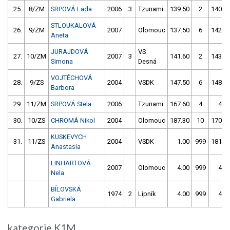
25.
8/ZM
SRPOVÁ Lada
2006
3
Tzunami
139.50
2
140.2
STLOUKALOVÁ
26.
9/ZM
2007
Olomouc
137.50
6
142.8
Aneta
JURAJDOVÁ
VS
27.
10/ZM
2007
3
141.60
2
143.9
Simona
Desná
VOJTĚCHOVÁ
28.
9/ZS
2004
VSDK
147.50
6
148.9
Barbora
29.
11/ZM
SRPOVÁ Stela
2006
Tzunami
167.60
4
4.0
30.
10/ZS
CHROMÁ Nikol
2004
Olomouc
187.30
10
170.4
KUSKEVYCH
31.
11/ZS
2004
VSDK
1.00
999
181.3
Anastasia
LINHARTOVÁ
2007
Olomouc
4.00
999
4.0
Nela
BÍLOVSKÁ
1974
2
Lipník
4.00
999
4.0
Gabriela
kategorie K1M