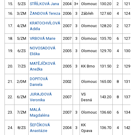
15.
5/ZS
STŘÍLKOVÁ Jana
2004
3+
Olomouc
130.20
2
121.5
16.
3/ZM
ŽANDOVÁ Tereza
2006
3
Zábřeh
127.60
4
124.1
KRATOCHVÍLOVÁ
17.
4/ZM
2007
3
Olomouc
128.20
2
127.0
Adéla
18.
5/ZM
VRBOVÁ Marie
2007
3
Olomouc
135.70
6
127.7
NOVOSADOVÁ
19.
6/ZS
2005
3
Olomouc
129.70
4
130.8
Eliška
MATĚJÍČKOVÁ
20.
7/ZS
2005
3
KK Brno
131.50
2
129.1
Anežka
DOPITOVÁ
21.
2/DM
2002
Olomouc
165.00
8
131.7
Daniela
JURAJDOVÁ
VS
22.
6/ZM
2007
143.20
8
137.1
Veronika
Desná
MALÁ
23.
7/ZM
2007
3
Olomouc
136.60
6
134.2
Magdaléna
ŠEFČÍKOVÁ
KK
24.
8/ZS
2004
3
136.70
4
142.6
Anastázie
Opava