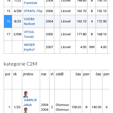
14.
7/ZS
2004
Litovel
148.60
8
150.10
8
František
15.
4/ZM
STRATIL Filip
2006
Litovel
163.70
8
152.10
1
VODÁK
16.
8/ZS
2004
Litovel
163.10
4
172.90
2
Norbert
VITOUL
17.
2/DM
2003
Litovel
177.80
8
168.10
1
Tomáš
WEISER
2007
Litovel
4.00
999
4.00
99
Kryštof
kategorie C2M
por.
vk
jméno
nar.
vt
oddíl
čas
pen
čas
pen
GABRLÍK
Jakub
2004
Olomouc
1.
1/ZS
2
138.20
8
140.50
6
2004
Olomouc