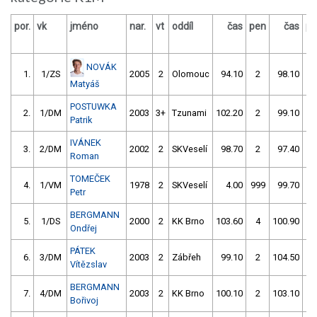
por.
vk
jméno
nar.
vt
oddíl
čas
pen
čas
pe
NOVÁK
1.
1/ZS
2005
2
Olomouc
94.10
2
98.10
0
Matyáš
POSTUWKA
2.
1/DM
2003
3+
Tzunami
102.20
2
99.10
0
Patrik
IVÁNEK
3.
2/DM
2002
2
SKVeselí
98.70
2
97.40
2
Roman
TOMEČEK
4.
1/VM
1978
2
SKVeselí
4.00
999
99.70
0
Petr
BERGMANN
5.
1/DS
2000
2
KK Brno
103.60
4
100.90
0
Ondřej
PÁTEK
6.
3/DM
2003
2
Zábřeh
99.10
2
104.50
2
Vítězslav
BERGMANN
7.
4/DM
2003
2
KK Brno
100.10
2
103.10
2
Bořivoj