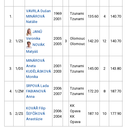
VAVRLA Dušan
1969
Tzunami
1.
MINÁROVÁ
135.60
4
140.70
2001
Tzunami
Natálie
JANŮ
Veronika
2005
Olomouc
2.
1/ZS
3
142.20
12
140.70
2005
Olomouc
NOVÁK
Matyáš
MINÁROVÁ
Aneta
2001
Tzunami
3.
1/DS
145.00
2
143.80
KUDĚLÁSKOVÁ
2003
Tzunami
Monika
SRPOVÁ Lada
2006
Tzunami
4.
1/ZM
FABIANOVÁ
172.20
8
187.70
1
2007
Tzunami
Anna
KK
KOVÁŘ Filip
2006
Opava
5.
2/ZS
ŠEFČÍKOVÁ
187.10
10
177.90
2004
KK
Anastázie
Opava