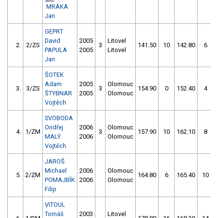
MRÁKA
Jan
GEPRT
David
2005
Litovel
2.
2/ZS
3
141.50
10
142.80
6
PAPULA
2005
Litovel
Jan
ŠOTEK
Adam
2005
Olomouc
3.
3/ZS
3
154.90
0
152.40
4
ŠTYBNAR
2005
Olomouc
Vojtěch
SVOBODA
Ondřej
2006
Olomouc
4.
1/ZM
3
157.90
10
162.10
8
MALÝ
2006
Olomouc
Vojtěch
JAROŠ
Michael
2006
Olomouc
5.
2/ZM
164.80
6
165.40
10
POMAJBÍK
2006
Olomouc
Filip
VITOUL
Tomáš
2003
Litovel