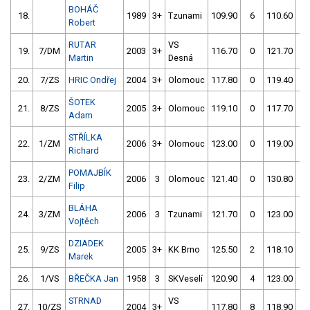
BOHÁČ
18.
1989
3+
Tzunami
109.90
6
110.60
6
Robert
RUTAR
VS
19.
7/DM
2003
3+
116.70
0
121.70
0
Martin
Desná
20.
7/ZS
HRIC Ondřej
2004
3+
Olomouc
117.80
0
119.40
0
ŠOTEK
21.
8/ZS
2005
3+
Olomouc
119.10
0
117.70
2
Adam
STŘÍLKA
22.
1/ZM
2006
3+
Olomouc
123.00
0
119.00
2
Richard
POMAJBÍK
23.
2/ZM
2006
3
Olomouc
121.40
0
130.80
0
Filip
BLÁHA
24.
3/ZM
2006
3
Tzunami
121.70
0
123.00
2
Vojtěch
DZIADEK
25.
9/ZS
2005
3+
KK Brno
125.50
2
118.10
6
Marek
26.
1/VS
BŘEČKA Jan
1958
3
SKVeselí
120.90
4
123.00
2
STRNAD
VS
27.
10/ZS
2004
3+
117.80
8
118.90
8