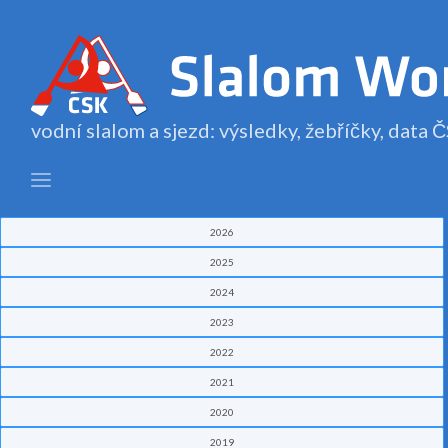
vodní slalom a sjezd: výsledky, žebříčky, data
2026
2025
2024
2023
2022
2021
2020
2019