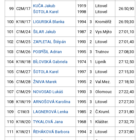
KUČA Jakub
1919
Litovel
99
C2M/17
26:50,90
ŠOTOLA Karel
1998
Litovel
100
K1W/17
LIGURSKÁ Blanka
1994
3
Kroměříž
26:59,30
101
C1M/24
ŠILAR Jakub
1987
2
Vys.Mýto
27:01,10
102
C1M/25
ZAPLETAL Štěpán
1993
2
Litovel
27:01,40
103
C1M/26
POSPÍŠIL Adrian
1995
3
Trutnov
27:08,30
104
K1W/18
BÍLOVSKÁ Gabriela
1974
1
Lipník
27:12,50
105
C1M/27
ŠOTOLA Karel
1997
3
Litovel
27:15,30
106
C1M/28
ŽNIVA Marek
1995
2
Val.Mez.
27:18,50
107
C1M/29
NOVOSAD Lukáš
1993
3
Olomouc
27:22,40
108
K1W/19
ARNOŠOVÁ Karolína
1995
3
Litovel
27:27,30
109
C1W/3
LAGNEROVÁ Lenka
1985
2
Č.Kruml.
27:31,80
110
K1W/20
TYKALOVÁ Jana
1968
1
Klášter.
27:32,70
111
K1W/21
ŘEHÁKOVÁ Barbora
1994
2
Litovel
27:37,80