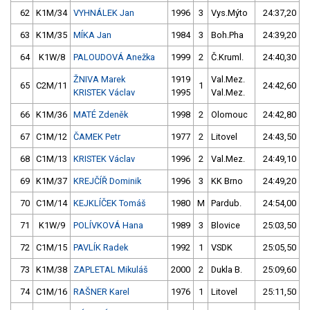
62
K1M/34
VYHNÁLEK Jan
1996
3
Vys.Mýto
24:37,20
63
K1M/35
MÍKA Jan
1984
3
Boh.Pha
24:39,20
64
K1W/8
PALOUDOVÁ Anežka
1999
2
Č.Kruml.
24:40,30
ŽNIVA Marek
1919
Val.Mez.
65
C2M/11
1
24:42,60
KRISTEK Václav
1995
Val.Mez.
66
K1M/36
MATÉ Zdeněk
1998
2
Olomouc
24:42,80
67
C1M/12
ČAMEK Petr
1977
2
Litovel
24:43,50
68
C1M/13
KRISTEK Václav
1996
2
Val.Mez.
24:49,10
69
K1M/37
KREJČÍŘ Dominik
1996
3
KK Brno
24:49,20
70
C1M/14
KEJKLÍČEK Tomáš
1980
M
Pardub.
24:54,00
71
K1W/9
POLÍVKOVÁ Hana
1989
3
Blovice
25:03,50
72
C1M/15
PAVLÍK Radek
1992
1
VSDK
25:05,50
73
K1M/38
ZAPLETAL Mikuláš
2000
2
Dukla B.
25:09,60
74
C1M/16
RAŠNER Karel
1976
1
Litovel
25:11,50