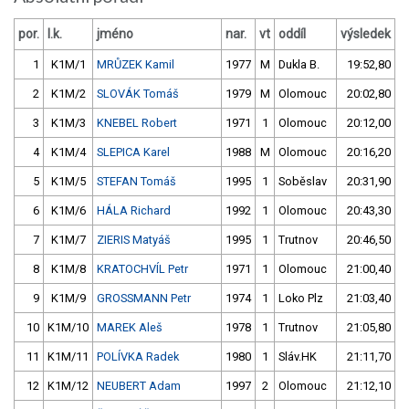
por.
l.k.
jméno
nar.
vt
oddíl
výsledek
1
K1M/1
MRŮZEK Kamil
1977
M
Dukla B.
19:52,80
2
K1M/2
SLOVÁK Tomáš
1979
M
Olomouc
20:02,80
3
K1M/3
KNEBEL Robert
1971
1
Olomouc
20:12,00
4
K1M/4
SLEPICA Karel
1988
M
Olomouc
20:16,20
5
K1M/5
STEFAN Tomáš
1995
1
Soběslav
20:31,90
6
K1M/6
HÁLA Richard
1992
1
Olomouc
20:43,30
7
K1M/7
ZIERIS Matyáš
1995
1
Trutnov
20:46,50
8
K1M/8
KRATOCHVÍL Petr
1971
1
Olomouc
21:00,40
9
K1M/9
GROSSMANN Petr
1974
1
Loko Plz
21:03,40
10
K1M/10
MAREK Aleš
1978
1
Trutnov
21:05,80
11
K1M/11
POLÍVKA Radek
1980
1
Sláv.HK
21:11,70
12
K1M/12
NEUBERT Adam
1997
2
Olomouc
21:12,10