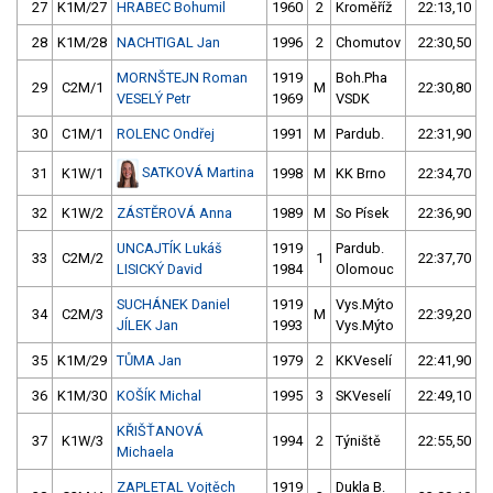
27
K1M/27
HRABEC Bohumil
1960
2
Kroměříž
22:13,10
28
K1M/28
NACHTIGAL Jan
1996
2
Chomutov
22:30,50
MORNŠTEJN Roman
1919
Boh.Pha
29
C2M/1
M
22:30,80
VESELÝ Petr
1969
VSDK
30
C1M/1
ROLENC Ondřej
1991
M
Pardub.
22:31,90
SATKOVÁ Martina
31
K1W/1
1998
M
KK Brno
22:34,70
32
K1W/2
ZÁSTĚROVÁ Anna
1989
M
So Písek
22:36,90
UNCAJTÍK Lukáš
1919
Pardub.
33
C2M/2
1
22:37,70
LISICKÝ David
1984
Olomouc
SUCHÁNEK Daniel
1919
Vys.Mýto
34
C2M/3
M
22:39,20
JÍLEK Jan
1993
Vys.Mýto
35
K1M/29
TŮMA Jan
1979
2
KKVeselí
22:41,90
36
K1M/30
KOŠÍK Michal
1995
3
SKVeselí
22:49,10
KŘIŠŤANOVÁ
37
K1W/3
1994
2
Týniště
22:55,50
Michaela
ZAPLETAL Vojtěch
1919
Dukla B.