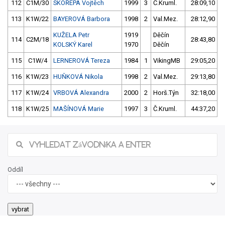
112
C1M/30
SKOŘEPA Vojtěch
1999
3
Č.Kruml.
28:09,10
113
K1W/22
BAYEROVÁ Barbora
1998
2
Val.Mez.
28:12,90
KUŽELA Petr
1919
Děčín
114
C2M/18
28:43,80
KOLSKÝ Karel
1970
Děčín
115
C1W/4
LERNEROVÁ Tereza
1984
1
VikingMB
29:05,20
116
K1W/23
HUŇKOVÁ Nikola
1998
2
Val.Mez.
29:13,80
117
K1W/24
VRBOVÁ Alexandra
2000
2
Horš.Týn
32:18,00
118
K1W/25
MAŠÍNOVÁ Marie
1997
3
Č.Kruml.
44:37,20
Oddíl