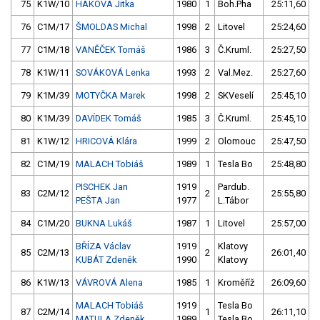
75
K1W/10
HÁKOVÁ Jitka
1980
1
Boh.Pha
25:11,60
76
C1M/17
ŠMOLDAS Michal
1998
2
Litovel
25:24,60
77
C1M/18
VANĚČEK Tomáš
1986
3
Č.Kruml.
25:27,50
78
K1W/11
SOVÁKOVÁ Lenka
1993
2
Val.Mez.
25:27,60
79
K1M/39
MOTYČKA Marek
1998
2
SKVeselí
25:45,10
80
K1M/39
DAVÍDEK Tomáš
1985
3
Č.Kruml.
25:45,10
81
K1W/12
HRICOVÁ Klára
1999
2
Olomouc
25:47,50
82
C1M/19
MALACH Tobiáš
1989
1
Tesla Bo
25:48,80
PISCHEK Jan
1919
Pardub.
83
C2M/12
2
25:55,80
PEŠTA Jan
1977
L.Tábor
84
C1M/20
BUKNA Lukáš
1987
1
Litovel
25:57,00
BŘÍZA Václav
1919
Klatovy
85
C2M/13
2
26:01,40
KUBÁT Zdeněk
1990
Klatovy
86
K1W/13
VÁVROVÁ Alena
1985
1
Kroměříž
26:09,60
MALACH Tobiáš
1919
Tesla Bo
87
C2M/14
1
26:11,10
MATULA Zdeněk
1989
Tesla Bo