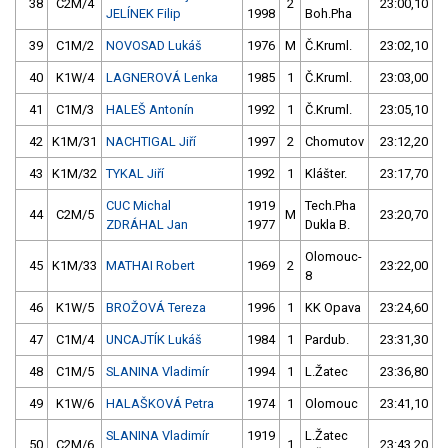
38
C2M/4
2
23:00,10
JELÍNEK Filip
1998
Boh.Pha
39
C1M/2
NOVOSAD Lukáš
1976
M
Č.Kruml.
23:02,10
40
K1W/4
LAGNEROVÁ Lenka
1985
1
Č.Kruml.
23:03,00
41
C1M/3
HALEŠ Antonín
1992
1
Č.Kruml.
23:05,10
42
K1M/31
NACHTIGAL Jiří
1997
2
Chomutov
23:12,20
43
K1M/32
TYKAL Jiří
1992
1
Klášter.
23:17,70
CUC Michal
1919
Tech.Pha
44
C2M/5
M
23:20,70
ZDRÁHAL Jan
1977
Dukla B.
Olomouc-
45
K1M/33
MATHAI Robert
1969
2
23:22,00
8
46
K1W/5
BROŽOVÁ Tereza
1996
1
KK Opava
23:24,60
47
C1M/4
UNCAJTÍK Lukáš
1984
1
Pardub.
23:31,30
48
C1M/5
SLANINA Vladimír
1994
1
L.Žatec
23:36,80
49
K1W/6
HALAŠKOVÁ Petra
1974
1
Olomouc
23:41,10
SLANINA Vladimír
1919
L.Žatec
50
C2M/6
1
23:43,20