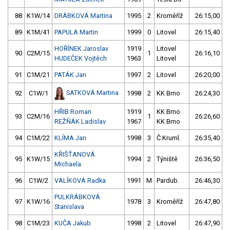
88
K1W/14
DRÁBKOVÁ Martina
1995
2
Kroměříž
26:15,00
89
K1M/41
PAPULA Martin
1999
0
Litovel
26:15,40
HOŘÍNEK Jaroslav
1919
Litovel
90
C2M/15
1
26:16,10
HUDEČEK Vojtěch
1963
Litovel
91
C1M/21
PATÁK Jan
1997
2
Litovel
26:20,00
SATKOVÁ Martina
92
C1W/1
1998
2
KK Brno
26:24,30
HŘIB Roman
1919
KK Brno
93
C2M/16
1
26:26,60
REŽŇÁK Ladislav
1967
KK Brno
94
C1M/22
KLÍMA Jan
1998
3
Č.Kruml.
26:35,40
KŘIŠŤANOVÁ
95
K1W/15
1994
2
Týniště
26:36,50
Michaela
96
C1W/2
VALÍKOVÁ Radka
1991
M
Pardub.
26:46,30
PULKRÁBKOVÁ
97
K1W/16
1978
3
Kroměříž
26:47,80
Stanislava
98
C1M/23
KUČA Jakub
1998
2
Litovel
26:47,90