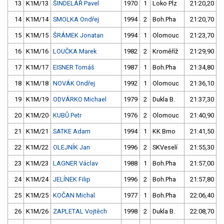
13
K1M/13
ŠINDELÁŘ Pavel
1970
1
Loko Plz
21:20,20
14
K1M/14
SMOLKA Ondřej
1994
2
Boh.Pha
21:20,70
15
K1M/15
ŠRÁMEK Jonatan
1994
1
Olomouc
21:23,70
16
K1M/16
LOUČKA Marek
1982
2
Kroměříž
21:29,90
17
K1M/17
EISNER Tomáš
1987
1
Boh.Pha
21:34,80
18
K1M/18
NOVÁK Ondřej
1992
1
Olomouc
21:36,10
19
K1M/19
ODVÁRKO Michael
1979
2
Dukla B.
21:37,30
20
K1M/20
KUBŮ Petr
1976
2
Olomouc
21:40,90
21
K1M/21
SATKE Adam
1994
1
KK Brno
21:41,50
22
K1M/22
OLEJNÍK Jan
1996
2
SKVeselí
21:55,30
23
K1M/23
LAGNER Václav
1988
1
Boh.Pha
21:57,00
24
K1M/24
JELÍNEK Filip
1996
2
Boh.Pha
21:57,80
25
K1M/25
KOČAN Michal
1977
1
Boh.Pha
22:06,40
26
K1M/26
ZAPLETAL Vojtěch
1998
2
Dukla B.
22:08,70