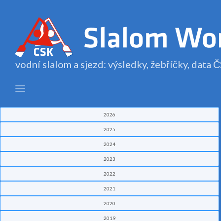
vodní slalom a sjezd: výsledky, žebříčky, data
2026
2025
2024
2023
2022
2021
2020
2019