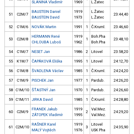
SLANINA Vladimír
1969
L.Žatec
BAUSTEIN Daniel
1919
L.Žatec
51
C2M/7
23:44,40
BAUSTEIN David
1973
L.Žatec
52
C1M/6
NOVÁK Martin
1991
1
Č.Kruml.
23:46,60
HERMANN René
1919
Boh.Pha
53
C2M/8
1
23:48,10
CHLOUBA Luboš
1962
Boh.Pha
54
C1M/7
NESET Jan
1986
2
Litovel
23:58,20
55
K1W/7
ČAPÁKOVÁ Eliška
1995
1
Litovel
24:12,70
56
C1M/8
ŠVADLENA Václav
1985
1
Č.Kruml.
24:24,20
57
C1M/9
PISCHEK Jan
1977
1
Pardub.
24:26,20
58
C1M/10
ŠŤASTNÝ Jan
1970
1
Pardub.
24:26,60
59
C1M/11
JIRKA David
1985
1
Č.Kruml.
24:28,80
FRANEK Jakub
1919
Val.Mez.
60
C2M/9
2
24:29,20
ZÁTOPEK Vladimír
1995
Val.Mez.
RAŠNER Karel
1919
Litovel
61
C2M/10
3
24:35,90
MALÝ Vojtěch
1976
USK Pha