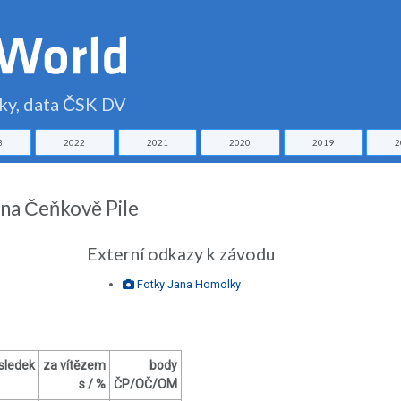
čky, data ČSK DV
3
2022
2021
2020
2019
2
 na Čeňkově Pile
Externí odkazy k závodu
Fotky Jana Homolky
sledek
za vítězem
body
s / %
ČP/OČ/OM