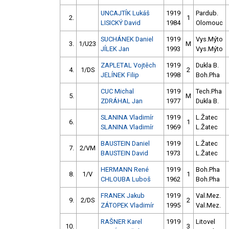
UNCAJTÍK Lukáš
1919
Pardub.
2.
1
LISICKÝ David
1984
Olomouc
SUCHÁNEK Daniel
1919
Vys.Mýto
3.
1/U23
M
JÍLEK Jan
1993
Vys.Mýto
ZAPLETAL Vojtěch
1919
Dukla B.
4.
1/DS
2
JELÍNEK Filip
1998
Boh.Pha
CUC Michal
1919
Tech.Pha
5.
M
ZDRÁHAL Jan
1977
Dukla B.
SLANINA Vladimír
1919
L.Žatec
6.
1
SLANINA Vladimír
1969
L.Žatec
BAUSTEIN Daniel
1919
L.Žatec
7.
2/VM
BAUSTEIN David
1973
L.Žatec
HERMANN René
1919
Boh.Pha
8.
1/V
1
CHLOUBA Luboš
1962
Boh.Pha
FRANEK Jakub
1919
Val.Mez.
9.
2/DS
2
ZÁTOPEK Vladimír
1995
Val.Mez.
RAŠNER Karel
1919
Litovel
10.
3