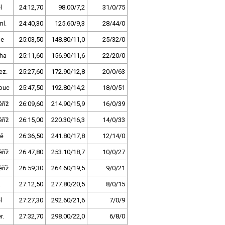
l
24:12,70
98.00/7,2
31/0/75
ml.
24:40,30
125.60/9,3
28/44/0
ce
25:03,50
148.80/11,0
25/32/0
ha
25:11,60
156.90/11,6
22/20/0
ez.
25:27,60
172.90/12,8
20/0/63
ouc
25:47,50
192.80/14,2
18/0/51
říž
26:09,60
214.90/15,9
16/0/39
říž
26:15,00
220.30/16,3
14/0/33
tě
26:36,50
241.80/17,8
12/14/0
říž
26:47,80
253.10/18,7
10/0/27
říž
26:59,30
264.60/19,5
9/0/21
27:12,50
277.80/20,5
8/0/15
l
27:27,30
292.60/21,6
7/0/9
r.
27:32,70
298.00/22,0
6/8/0