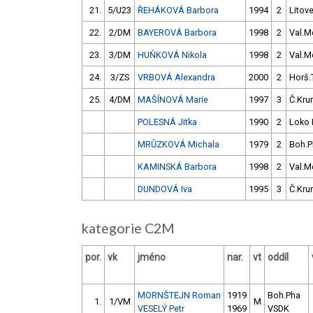
21.
5/U23
ŘEHÁKOVÁ Barbora
1994
2
Litove
22.
2/DM
BAYEROVÁ Barbora
1998
2
Val.M
23.
3/DM
HUŇKOVÁ Nikola
1998
2
Val.M
24.
3/ZS
VRBOVÁ Alexandra
2000
2
Horš.
25.
4/DM
MAŠÍNOVÁ Marie
1997
3
Č.Kru
POLESNÁ Jitka
1990
2
Loko 
MRŮZKOVÁ Michala
1979
2
Boh.P
KAMINSKÁ Barbora
1998
2
Val.M
DUNDOVÁ Iva
1995
3
Č.Kru
kategorie C2M
por.
vk
jméno
nar.
vt
oddíl
MORNŠTEJN Roman
1919
Boh.Pha
1.
1/VM
M
VESELÝ Petr
1969
VSDK