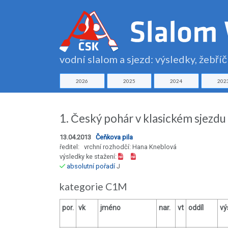
vodní slalom a sjezd: výsledky, žebří
2026
2025
2024
202
1. Český pohár v klasickém sjezdu
13.04.2013
Čeňkova pila
ředitel: vrchní rozhodčí: Hana Kneblová
výsledky ke stažení:
absolutní pořadí
J
kategorie C1M
por.
vk
jméno
nar.
vt
oddíl
vý