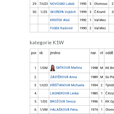
29.
7/U23
NOVOSAD Lukáš
1993
3
Olomouc
2
30.
1/ZS
SKOŘEPA Vojtěch
1999
3
Č.Kruml.
2
KRISTEK Aleš
1992
1
Val.Mez.
FUSEK Radomír
1990
2
Val.Mez.
kategorie K1W
por.
vk
jméno
nar.
vt
oddíl
SATKOVÁ Martina
1.
1/DM
1998
M
KK Br
2.
ZÁSTĚROVÁ Anna
1989
M
So Pí
3.
1/U23
KŘIŠŤANOVÁ Michaela
1994
2
Týniš
4.
LAGNEROVÁ Lenka
1985
1
Č.Kru
5.
1/DS
BROŽOVÁ Tereza
1996
1
KK O
6.
1/VM
HALAŠKOVÁ Petra
1974
1
Olom