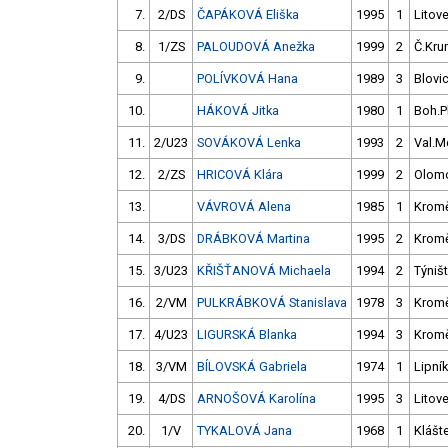
7.
2/DS
ČAPÁKOVÁ Eliška
1995
1
Litove
8.
1/ZS
PALOUDOVÁ Anežka
1999
2
Č.Kru
9.
POLÍVKOVÁ Hana
1989
3
Blovi
10.
HÁKOVÁ Jitka
1980
1
Boh.P
11.
2/U23
SOVÁKOVÁ Lenka
1993
2
Val.M
12.
2/ZS
HRICOVÁ Klára
1999
2
Olom
13.
VÁVROVÁ Alena
1985
1
Kromě
14.
3/DS
DRÁBKOVÁ Martina
1995
2
Kromě
15.
3/U23
KŘIŠŤANOVÁ Michaela
1994
2
Týniš
16.
2/VM
PULKRÁBKOVÁ Stanislava
1978
3
Kromě
17.
4/U23
LIGURSKÁ Blanka
1994
3
Kromě
18.
3/VM
BÍLOVSKÁ Gabriela
1974
1
Lipník
19.
4/DS
ARNOŠOVÁ Karolína
1995
3
Litove
20.
1/V
TYKALOVÁ Jana
1968
1
Klášte