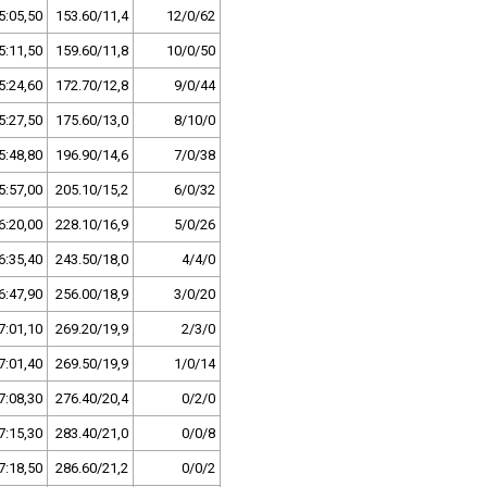
5:05,50
153.60/11,4
12/0/62
5:11,50
159.60/11,8
10/0/50
5:24,60
172.70/12,8
9/0/44
5:27,50
175.60/13,0
8/10/0
5:48,80
196.90/14,6
7/0/38
5:57,00
205.10/15,2
6/0/32
6:20,00
228.10/16,9
5/0/26
6:35,40
243.50/18,0
4/4/0
6:47,90
256.00/18,9
3/0/20
7:01,10
269.20/19,9
2/3/0
7:01,40
269.50/19,9
1/0/14
7:08,30
276.40/20,4
0/2/0
7:15,30
283.40/21,0
0/0/8
7:18,50
286.60/21,2
0/0/2