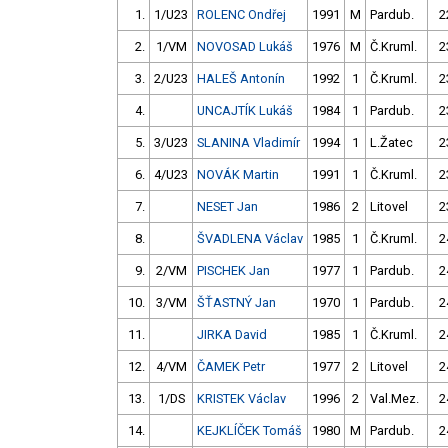
1.
1/U23
ROLENC Ondřej
1991
M
Pardub.
2
2.
1/VM
NOVOSAD Lukáš
1976
M
Č.Kruml.
2
3.
2/U23
HALEŠ Antonín
1992
1
Č.Kruml.
2
4.
UNCAJTÍK Lukáš
1984
1
Pardub.
2
5.
3/U23
SLANINA Vladimír
1994
1
L.Žatec
2
6.
4/U23
NOVÁK Martin
1991
1
Č.Kruml.
2
7.
NESET Jan
1986
2
Litovel
2
8.
ŠVADLENA Václav
1985
1
Č.Kruml.
2
9.
2/VM
PISCHEK Jan
1977
1
Pardub.
2
10.
3/VM
ŠŤASTNÝ Jan
1970
1
Pardub.
2
11.
JIRKA David
1985
1
Č.Kruml.
2
12.
4/VM
ČAMEK Petr
1977
2
Litovel
2
13.
1/DS
KRISTEK Václav
1996
2
Val.Mez.
2
14.
KEJKLÍČEK Tomáš
1980
M
Pardub.
2