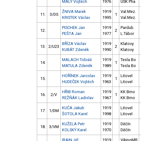
MALÝ Vojtěch
1976
USK Pha
ŽNIVA Marek
1919
Val.Mez.
11.
3/DS
1
KRISTEK Václav
1995
Val.Mez.
PISCHEK Jan
1919
Pardub.
12.
2
PEŠTA Jan
1977
L.Tábor
BŘÍZA Václav
1919
Klatovy
13.
2/U23
2
KUBÁT Zdeněk
1990
Klatovy
MALACH Tobiáš
1919
Tesla Bo
14.
1
MATULA Zdeněk
1989
Tesla Bo
HOŘÍNEK Jaroslav
1919
Litovel
15.
1
HUDEČEK Vojtěch
1963
Litovel
HŘIB Roman
1919
KK Brno
16.
2/V
1
REŽŇÁK Ladislav
1967
KK Brno
KUČA Jakub
1919
Litovel
17.
1/DM
ŠOTOLA Karel
1998
Litovel
KUŽELA Petr
1919
Děčín
18.
3/VM
KOLSKÝ Karel
1970
Děčín
IRAIN Jiří
1919
VikingMB