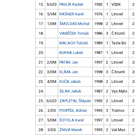
15.
5/U23
PAVLÍK Radek
1992
1
VSDK
2
16.
5/VM
RAŠNER Karel
1976
1
Litovel
2
17.
1/DM
ŠMOLDAS Michal
1998
2
Litovel
2
18.
VANĚČEK Tomáš
1986
3
Č.Kruml.
2
19.
MALACH Tobiáš
1989
1
Tesla Bo
2
20.
BUKNA Lukáš
1987
1
Litovel
2
21.
2/DM
PATÁK Jan
1997
2
Litovel
2
22.
3/DM
KLÍMA Jan
1998
3
Č.Kruml.
2
23.
4/DM
KUČA Jakub
1998
2
Litovel
2
24.
ŠILAR Jakub
1987
2
Vys.Mýto
2
25.
6/U23
ZAPLETAL Štěpán
1993
2
Litovel
2
26.
2/DS
POSPÍŠIL Adrian
1995
3
Trutnov
2
27.
5/DM
ŠOTOLA Karel
1997
3
Litovel
2
28.
3/DS
ŽNIVA Marek
1995
2
Val.Mez.
2