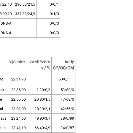
7:22,40
290.50/21,5
0/0/1
8:09,10
337.20/24,9
0/1/0
DNS-A
0/0/0
DNS-A
0/0/0
výsledek
za vítězem
body
s / %
ČP/OČ/OM
no
22:34,70
60/0/111
sek
22:36,90
2.20/0,2
53/80/0
tě
22:55,50
20.80/1,5
47/68/0
ml.
23:03,00
28.30/2,1
42/56/0
pava
23:24,60
49.90/3,7
38/0/99
ouc
23:41,10
66.40/4,9
34/0/87