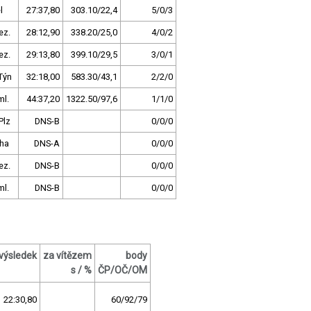
l
27:37,80
303.10/22,4
5/0/3
ez.
28:12,90
338.20/25,0
4/0/2
ez.
29:13,80
399.10/29,5
3/0/1
Týn
32:18,00
583.30/43,1
2/2/0
ml.
44:37,20
1322.50/97,6
1/1/0
Plz
DNS-B
0/0/0
ha
DNS-A
0/0/0
ez.
DNS-B
0/0/0
ml.
DNS-B
0/0/0
výsledek
za vítězem
body
s / %
ČP/OČ/OM
22:30,80
60/92/79