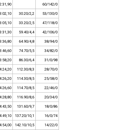
2:31,90
60/142/0
3:02,10
30.20/2,2
53/130/0
3:05,10
33.20/2,5
47/118/0
3:31,30
59.40/4,4
42/106/0
3:36,80
64.90/4,8
38/94/0
3:46,60
74.70/5,5
34/82/0
3:58,20
86.30/6,4
31/0/98
4:24,20
112.30/8,3
28/70/0
4:26,20
114.30/8,5
25/58/0
4:26,60
114.70/8,5
22/46/0
4:28,80
116.90/8,6
20/34/0
4:43,50
131.60/9,7
18/0/86
4:49,10
137.20/10,1
16/0/74
4:54,00
142.10/10,5
14/22/0