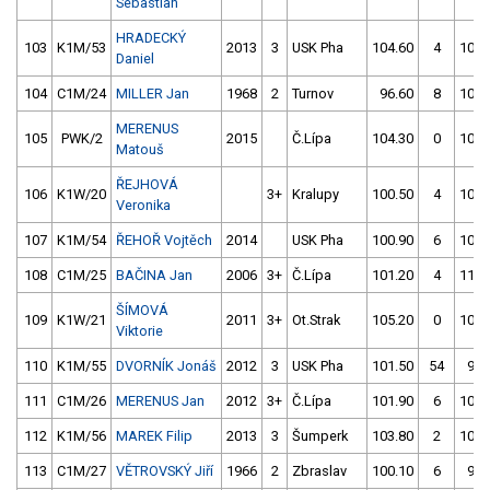
Sebastian
HRADECKÝ
103
K1M/53
2013
3
USK Pha
104.60
4
101.
Daniel
104
C1M/24
MILLER Jan
1968
2
Turnov
96.60
8
102.
MERENUS
105
PWK/2
2015
Č.Lípa
104.30
0
108.
Matouš
ŘEJHOVÁ
106
K1W/20
3+
Kralupy
100.50
4
102.
Veronika
107
K1M/54
ŘEHOŘ Vojtěch
2014
USK Pha
100.90
6
103.
108
C1M/25
BAČINA Jan
2006
3+
Č.Lípa
101.20
4
117.
ŠÍMOVÁ
109
K1W/21
2011
3+
Ot.Strak
105.20
0
103.
Viktorie
110
K1M/55
DVORNÍK Jonáš
2012
3
USK Pha
101.50
54
99.
111
C1M/26
MERENUS Jan
2012
3+
Č.Lípa
101.90
6
101.
112
K1M/56
MAREK Filip
2013
3
Šumperk
103.80
2
107.
113
C1M/27
VĚTROVSKÝ Jiří
1966
2
Zbraslav
100.10
6
96.