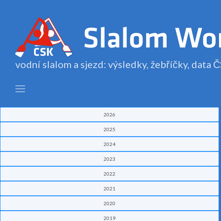
vodní slalom a sjezd: výsledky, žebříčky, data
2026
2025
2024
2023
2022
2021
2020
2019