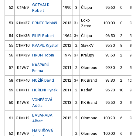
GOTVALD
52
C1M/9
1990
3
Č.Lípa
95.60
0
93.
Robert
Loko
53
K1M/37
DRNEC Tobiáš
2013
3+
100.00
0
91.
Žatec
54
K1M/38
FILIPI Robert
1964
3+
Č.Lípa
96.50
2
95.
55
C1M/10
KVAPIL Kryštof
2012
2
Sláv.KV
95.30
8
95.
56
K1M/39
HRON Robin
1979
3+
Kralupy
93.60
2
94.
KAŠPARŮ
57
K1W/7
2011
2
Olomouc
99.30
2
95.
Emma
58
K1M/40
NOŽÍŘ David
2012
3+
KK Brand
93.80
2
107.
59
C1M/11
HOŘENÍ Hynek
2011
2
Kadaň
96.70
10
96.
VONEŠOVÁ
60
K1W/8
2013
2
KK Brand
95.50
2
94.
Adéla
BASARABA
61
C1M/12
2012
2
Olomouc
100.20
6
96.
Albert
HANUŠOVÁ
62
K1W/9
2
Olomouc
100.00
6
96.