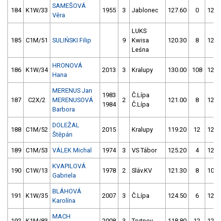
SAMEŠOVÁ
184
K1W/33
1955
3
Jablonec
127.60
0
125.
Věra
LUKS
185
C1M/51
SULIŃSKI Filip
9
Kwisa
120.30
8
126.
Leśna
HRONOVÁ
186
K1W/34
2013
3
Kralupy
130.00
108
122.
Hana
MERENUS Jan
1983
Č.Lípa
187
C2X/2
MERENUSOVÁ
2
121.00
8
127.
1984
Č.Lípa
Barbora
DOLEŽAL
188
C1M/52
2015
Kralupy
119.20
12
123.
Štěpán
189
C1M/53
VÁLEK Michal
1974
3
VS Tábor
125.20
4
128.
KVAPILOVÁ
190
C1W/13
1978
2
Sláv.KV
121.30
8
106.
Gabriela
BLÁHOVÁ
191
K1W/35
2007
3
Č.Lípa
124.50
6
124.
Karolína
MACH
192
K1M/83
2008
3
Trutnov
118.80
12
127.