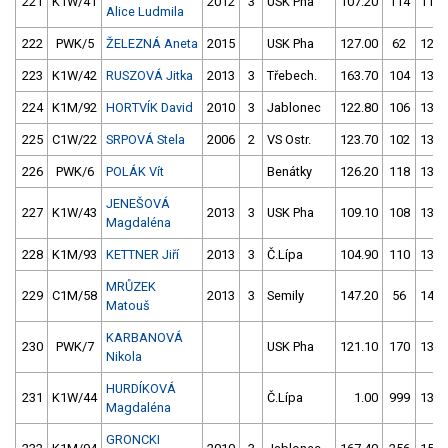
221
K1W/41
2012
3
USK Pha
107.20
114
119.
Alice Ludmila
222
PWK/5
ŽELEZNÁ Aneta
2015
USK Pha
127.00
62
123.
223
K1W/42
RUSZOVÁ Jitka
2013
3
Třebech.
163.70
104
134.
224
K1M/92
HORTVÍK David
2010
3
Jablonec
122.80
106
131.
225
C1W/22
SRPOVÁ Stela
2006
2
VS Ostr.
123.70
102
136.
226
PWK/6
POLÁK Vít
Benátky
126.20
118
133.
JENEŠOVÁ
227
K1W/43
2013
3
USK Pha
109.10
108
137.
Magdaléna
228
K1M/93
KETTNER Jiří
2013
3
Č.Lípa
104.90
110
135.
MRŮZEK
229
C1M/58
2013
3
Semily
147.20
56
145.
Matouš
KARBANOVÁ
230
PWK/7
USK Pha
121.10
170
133.
Nikola
HURDÍKOVÁ
231
K1W/44
Č.Lípa
1.00
999
139.
Magdaléna
GRONCKI