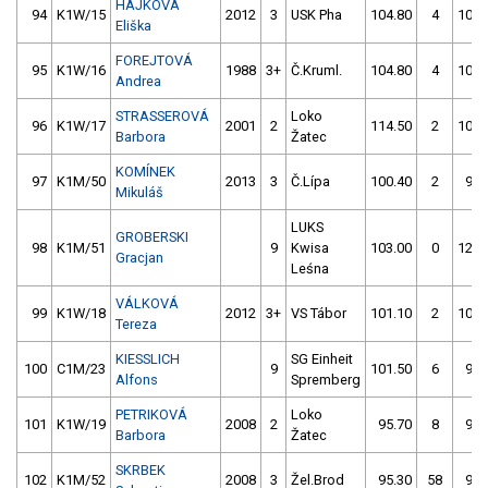
HÁJKOVÁ
94
K1W/15
2012
3
USK Pha
104.80
4
100.
Eliška
FOREJTOVÁ
95
K1W/16
1988
3+
Č.Kruml.
104.80
4
102.
Andrea
STRASSEROVÁ
Loko
96
K1W/17
2001
2
114.50
2
100.
Barbora
Žatec
KOMÍNEK
97
K1M/50
2013
3
Č.Lípa
100.40
2
99.
Mikuláš
LUKS
GROBERSKI
98
K1M/51
9
Kwisa
103.00
0
123.
Gracjan
Leśna
VÁLKOVÁ
99
K1W/18
2012
3+
VS Tábor
101.10
2
104.
Tereza
KIESSLICH
SG Einheit
100
C1M/23
9
101.50
6
99.
Alfons
Spremberg
PETRIKOVÁ
Loko
101
K1W/19
2008
2
95.70
8
97.
Barbora
Žatec
SKRBEK
102
K1M/52
2008
3
Žel.Brod
95.30
58
93.