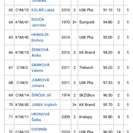
Johanka
63
C1M/13
KOLÁŘ Lukáš
2010
2
USK Pha
91.10
12
94.
ROUČA
64
K1M/41
1970
3+
Šumperk
94.80
2
97.
Jaroslav
HRADILEK
65
K1M/42
2014
USK Pha
95.00
2
97.
Bořivoj
ŠENKOVÁ
66
K1W/10
2013
2
KK Brand
94.30
4
95.
Aniko
SAMKOVÁ
67
C1W/2
2011
2
Třebech.
95.20
2
95.
Valerie
JUMROVÁ
68
C1W/3
2011
2
USK Pha
97.30
0
99.
Johana
69
C1M/14
ŠPAČEK Jiří
1974
2
SKŽižkov
96.50
2
97.
70
K1M/43
JUNEK Vojtěch
3+
KK Brand
95.70
2
94.
HRONOVÁ
71
K1W/11
2009
2
Kralupy
93.80
4
95.
Šárka
DVORNÍK
72
C1M/15
2010
2
USK Pha
96.50
14
96.