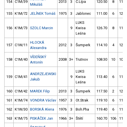
154
C1M/39
2013
3
Č.Lípa
120.50
8
112.
Mikuláš
155
K1M/72
JELÍNEK Tomáš
1975
3
Jablonec
111.00
6
127.
LUKS
156
K1M/73
SZOLC Marcin
9
Kwisa
126.70
8
113.
Leśna
HLOCKÁ
157
C1W/11
2012
3
Šumperk
114.10
4
122.
Alexandra
VÍDEŇSKÝ
158
C1M/40
2008
3+
Trutnov
108.30
10
100.
Antonín
LUKS
ANDRZEJEWSKI
159
C1M/41
9
Kwisa
113.40
6
114.
Jakub
Leśna
160
C1M/42
MAREK Filip
2013
3
Šumperk
117.50
2
127.
161
K1M/74
VONDRA Václav
1957
3
Ot.Strak
119.10
6
112.
162
K1W/30
BORSKÁ Alena
1976
3
Boh.Pha
119.40
6
118.
163
K1M/75
PISKÁČEK Jan
1966
3+
Štětí
160.70
106
117.