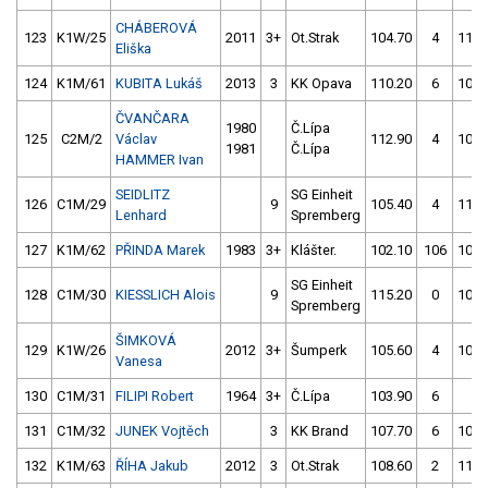
CHÁBEROVÁ
123
K1W/25
2011
3+
Ot.Strak
104.70
4
115.
Eliška
124
K1M/61
KUBITA Lukáš
2013
3
KK Opava
110.20
6
104.
ČVANČARA
1980
Č.Lípa
125
C2M/2
Václav
112.90
4
107.
1981
Č.Lípa
HAMMER Ivan
SEIDLITZ
SG Einheit
126
C1M/29
9
105.40
4
112.
Lenhard
Spremberg
127
K1M/62
PŘINDA Marek
1983
3+
Klášter.
102.10
106
109.
SG Einheit
128
C1M/30
KIESSLICH Alois
9
115.20
0
109.
Spremberg
ŠIMKOVÁ
129
K1W/26
2012
3+
Šumperk
105.60
4
106.
Vanesa
130
C1M/31
FILIPI Robert
1964
3+
Č.Lípa
103.90
6
4.
131
C1M/32
JUNEK Vojtěch
3
KK Brand
107.70
6
106.
132
K1M/63
ŘÍHA Jakub
2012
3
Ot.Strak
108.60
2
113.