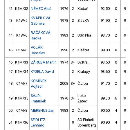
42
K1M/32
NĚMEC Aleš
1976
2
Kadaň
92.50
0
96.
KVAPILOVÁ
43
K1W/5
1978
2
Sláv.KV
91.90
2
92.
Gabriela
BAČÁKOVÁ
44
K1W/6
1983
2
USK Pha
93.70
2
92.
Radka
VOLÁK
45
C1M/6
1990
2
Klášter.
89.80
8
91.
Jaroslav
46
K1M/33
ZÁRUBA Martin
1974
3+
Dv.Král.
93.50
0
93.
47
K1M/34
KYSELA David
2
Kralupy
93.60
0
94.
KOMÍNEK
48
C1M/7
2008
3+
Č.Lípa
91.70
2
97.
Vojtěch
SAJDL
Loko
49
K1M/35
1970
3+
89.30
6
93.
František
Žatec
50
C1M/8
MERENUS Jan
1983
2
Č.Lípa
90.50
4
91.
SEIDLITZ
SG Einheit
51
K1M/36
9
90.90
4
97.
Lenhard
Spremberg