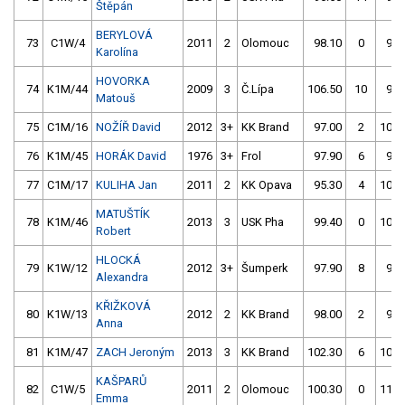
Štěpán
BERYLOVÁ
73
C1W/4
2011
2
Olomouc
98.10
0
97.
Karolína
HOVORKA
74
K1M/44
2009
3
Č.Lípa
106.50
10
96.
Matouš
75
C1M/16
NOŽÍŘ David
2012
3+
KK Brand
97.00
2
100.
76
K1M/45
HORÁK David
1976
3+
Frol
97.90
6
97.
77
C1M/17
KULIHA Jan
2011
2
KK Opava
95.30
4
102.
MATUŠTÍK
78
K1M/46
2013
3
USK Pha
99.40
0
104.
Robert
HLOCKÁ
79
K1W/12
2012
3+
Šumperk
97.90
8
97.
Alexandra
KŘIŽKOVÁ
80
K1W/13
2012
2
KK Brand
98.00
2
99.
Anna
81
K1M/47
ZACH Jeroným
2013
3
KK Brand
102.30
6
100.
KAŠPARŮ
82
C1W/5
2011
2
Olomouc
100.30
0
115.
Emma