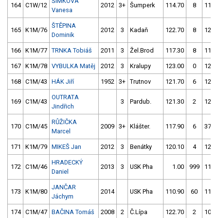
ŠIMKOVÁ
164
C1W/12
2012
3+
Šumperk
114.70
8
115.
Vanesa
ŠTĚPINA
165
K1M/76
2012
3
Kadaň
122.70
8
121.
Dominik
166
K1M/77
TRNKA Tobiáš
2011
3
Žel.Brod
117.30
8
110.
167
K1M/78
VYBULKA Matěj
2012
3
Kralupy
123.00
0
126.
168
C1M/43
HÁK Jiří
1952
3+
Trutnov
121.70
6
121.
OUTRATA
169
C1M/43
3
Pardub.
121.30
2
127.
Jindřich
RŮŽIČKA
170
C1M/45
2009
3+
Klášter.
117.90
6
377.
Marcel
171
K1M/79
MIKEŠ Jan
2012
3
Benátky
120.10
4
122.
HRADECKÝ
172
C1M/46
2013
3
USK Pha
1.00
999
116.
Daniel
JANČAR
173
K1M/80
2014
USK Pha
110.90
60
116.
Jáchym
174
C1M/47
BAČINA Tomáš
2008
2
Č.Lípa
122.70
2
100.