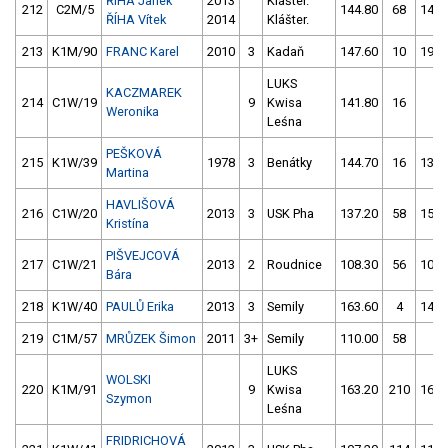
ŘÍHA Janek
2013
Klášter.
212
C2M/5
144.80
68
142.
ŘÍHA Vítek
2014
Klášter.
213
K1M/90
FRANC Karel
2010
3
Kadaň
147.60
10
192.
LUKS
KACZMAREK
214
C1W/19
9
Kwisa
141.80
16
1.
Weronika
Leśna
PEŠKOVÁ
215
K1W/39
1978
3
Benátky
144.70
16
136.
Martina
HAVLIŠOVÁ
216
C1W/20
2013
3
USK Pha
137.20
58
158.
Kristína
PIŠVEJCOVÁ
217
C1W/21
2013
2
Roudnice
108.30
56
103.
Bára
218
K1W/40
PAULŮ Erika
2013
3
Semily
163.60
4
142.
219
C1M/57
MRŮZEK Šimon
2011
3+
Semily
110.00
58
4.
LUKS
WOLSKI
220
K1M/91
9
Kwisa
163.20
210
162.
Szymon
Leśna
FRIDRICHOVÁ