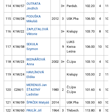
OUTRATA
114
K1M/57
3+
Pardub.
102.20
4
111.
Jindřich
PODUŠKA
115
C1M/28
2012
3
USK Pha
106.50
4
104.
Mikuláš
ZAPLETALOVÁ
116
K1W/22
3+
Kralupy
103.70
8
104.
Viktorie
LUKS
SEKUŁA
117
K1M/58
9
Kwisa
106.00
10
100.
Szymon
Leśna
BEDNÁŘOVÁ
118
K1W/23
2002
3+
Č.Lípa
103.10
4
102.
Anna
HAVLÍNOVÁ
119
K1W/24
Kralupy
105.30
2
114.
Eliška
MERENUS Jan
Č.Lípa
120
C2M/1
ŠŤASTNÝ
1983
2
101.60
6
104.
Č.Lípa
Ladislav
121
K1M/59
ŠPAČEK Matyáš
2014
USK Pha
103.30
60
104.
122
K1M/60
PAVLÍK Jiří
1964
3
Třebech.
113.80
8
106.