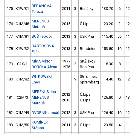
BERANOVÁ
175
K1W/31
2011
3
Benátky
130.70
6
124.
Tereza
MERENUS
176
C1M/48
2015
Č.Lípa
123.20
2
123.
Matouš
177
K1M/81
BUŠ Teodor
2013
3
USK Pha
115.40
56
115.
BARTOŠOVÁ
178
K1W/32
2013
3
Roudnice
153.80
10
122.
Eliška
MÍKA Viktor
1977
SKŽižkov
179
C2X/1
2
118.30
8
119.
BORSKÁ Alena
1976
Boh.Pha
WITKOWSKI
SG Einheit
180
K1M/82
9
114.40
12
125.
Enes
Spremberg
MERENUS Jan
2012
Č.Lípa
181
C2M/3
MERENUS
126.80
0
139.
2015
Č.Lípa
Matouš
182
C1M/49
DVORNÍK Jonáš
2012
3
USK Pha
126.40
10
121.
KOMÍNEK
183
C1M/50
2011
3
Č.Lípa
123.50
4
113.
Štěpán