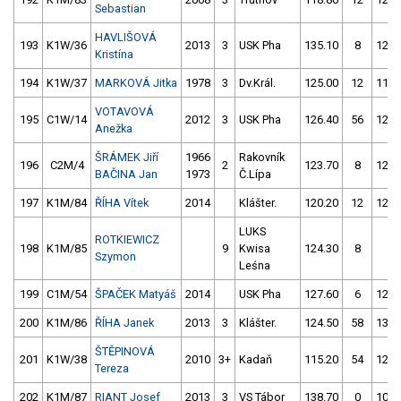
Sebastian
HAVLIŠOVÁ
193
K1W/36
2013
3
USK Pha
135.10
8
125.
Kristína
194
K1W/37
MARKOVÁ Jitka
1978
3
Dv.Král.
125.00
12
119.
VOTAVOVÁ
195
C1W/14
2012
3
USK Pha
126.40
56
123.
Anežka
ŠRÁMEK Jiří
1966
Rakovník
196
C2M/4
2
123.70
8
126.
BAČINA Jan
1973
Č.Lípa
197
K1M/84
ŘÍHA Vítek
2014
Klášter.
120.20
12
122.
LUKS
ROTKIEWICZ
198
K1M/85
9
Kwisa
124.30
8
4.
Szymon
Leśna
199
C1M/54
ŠPAČEK Matyáš
2014
USK Pha
127.60
6
125.
200
K1M/86
ŘÍHA Janek
2013
3
Klášter.
124.50
58
133.
ŠTĚPINOVÁ
201
K1W/38
2010
3+
Kadaň
115.20
54
126.
Tereza
202
K1M/87
RIANT Josef
2013
3
VS Tábor
138.70
0
103.