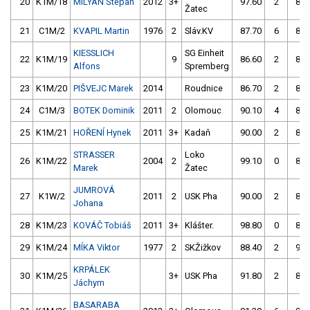
20
K1M/18
MILYAN Štěpán
2012
3+
97.60
2
85.
Žatec
21
C1M/2
KVAPIL Martin
1976
2
Sláv.KV
87.70
6
88.
KIESSLICH
SG Einheit
22
K1M/19
9
86.60
2
88.
Alfons
Spremberg
23
K1M/20
PIŠVEJC Marek
2014
Roudnice
86.70
2
88.
24
C1M/3
BOTEK Dominik
2011
2
Olomouc
90.10
4
89.
25
K1M/21
HOŘENÍ Hynek
2011
3+
Kadaň
90.00
2
87.
STRASSER
Loko
26
K1M/22
2004
2
99.10
0
87.
Marek
Žatec
JUMROVÁ
27
K1W/2
2011
2
USK Pha
90.00
2
89.
Johana
28
K1M/23
KOVÁČ Tobiáš
2011
3+
Klášter.
98.80
0
89.
29
K1M/24
MÍKA Viktor
1977
2
SKŽižkov
88.40
2
90.
KRPÁLEK
30
K1M/25
3+
USK Pha
91.80
2
88.
Jáchym
BASARABA