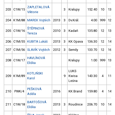
ZAPLETALOVÁ
203
C1W/15
3
Kralupy
152.40
10
133.
Viktorie
204
K1M/88
MAREK Vojtěch
2013
3
Dv.Král.
4.00
999
127.
ŠTĚPINOVÁ
205
C1W/16
2010
3
Kadaň
135.80
12
137.
Tereza
206
C1M/55
KUBITA Lukáš
2013
3
KK Opava
136.30
12
141.
207
C1M/56
SLAVÍK Vojtěch
2012
3
Semily
133.70
12
166.
HAVLÍNOVÁ
208
C1W/17
Kralupy
1.00
999
137.
Eliška
LUKS
KOTLIŃSKI
209
K1M/89
9
Kwisa
143.30
4
118.
Karol
Leśna
PEŠKOVÁ
210
PWK/4
2016
KK Brand
159.80
4
144.
Adéla
BARTOŠOVÁ
211
C1W/18
2013
3
Roudnice
206.70
10
142.
Eliška