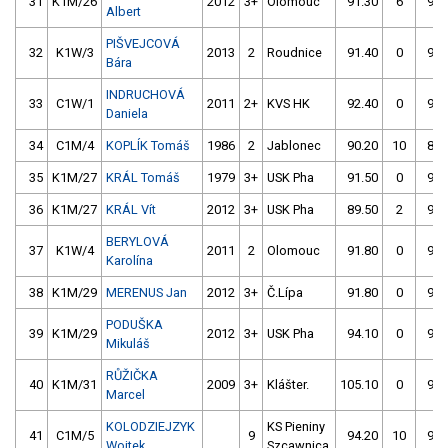
31
K1M/26
2012
3+
Olomouc
91.30
6
90.
Albert
PIŠVEJCOVÁ
32
K1W/3
2013
2
Roudnice
91.40
0
91.
Bára
INDRUCHOVÁ
33
C1W/1
2011
2+
KVS HK
92.40
0
91.
Daniela
34
C1M/4
KOPLÍK Tomáš
1986
2
Jablonec
90.20
10
87.
35
K1M/27
KRÁL Tomáš
1979
3+
USK Pha
91.50
0
93.
36
K1M/27
KRÁL Vít
2012
3+
USK Pha
89.50
2
92.
BERYLOVÁ
37
K1W/4
2011
2
Olomouc
91.80
0
91.
Karolína
38
K1M/29
MERENUS Jan
2012
3+
Č.Lípa
91.80
0
93.
PODUŠKA
39
K1M/29
2012
3+
USK Pha
94.10
0
91.
Mikuláš
RŮŽIČKA
40
K1M/31
2009
3+
Klášter.
105.10
0
92.
Marcel
KOLODZIEJZYK
KS Pieniny
41
C1M/5
9
94.20
10
92.
Wojtek
Szcawnica