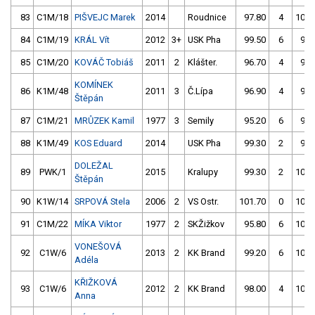
83
C1M/18
PIŠVEJC Marek
2014
Roudnice
97.80
4
100.
84
C1M/19
KRÁL Vít
2012
3+
USK Pha
99.50
6
98.
85
C1M/20
KOVÁČ Tobiáš
2011
2
Klášter.
96.70
4
99.
KOMÍNEK
86
K1M/48
2011
3
Č.Lípa
96.90
4
96.
Štěpán
87
C1M/21
MRŮZEK Kamil
1977
3
Semily
95.20
6
98.
88
K1M/49
KOS Eduard
2014
USK Pha
99.30
2
99.
DOLEŽAL
89
PWK/1
2015
Kralupy
99.30
2
100.
Štěpán
90
K1W/14
SRPOVÁ Stela
2006
2
VS Ostr.
101.70
0
100.
91
C1M/22
MÍKA Viktor
1977
2
SKŽižkov
95.80
6
105.
VONEŠOVÁ
92
C1W/6
2013
2
KK Brand
99.20
6
100.
Adéla
KŘIŽKOVÁ
93
C1W/6
2012
2
KK Brand
98.00
4
105.
Anna