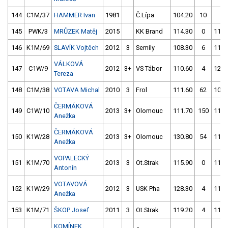
144
C1M/37
HAMMER Ivan
1981
Č.Lípa
104.20
10
4.
145
PWK/3
MRŮZEK Matěj
2015
KK Brand
114.30
0
113.
146
K1M/69
SLAVÍK Vojtěch
2012
3
Semily
108.30
6
110.
VÁLKOVÁ
147
C1W/9
2012
3+
VS Tábor
110.60
4
120.
Tereza
148
C1M/38
VOTAVA Michal
2010
3
Frol
111.60
62
109.
ČERMÁKOVÁ
149
C1W/10
2013
3+
Olomouc
111.70
150
115.
Anežka
ČERMÁKOVÁ
150
K1W/28
2013
3+
Olomouc
130.80
54
113.
Anežka
VOPALECKÝ
151
K1M/70
2013
3
Ot.Strak
115.90
0
117.
Antonín
VOTAVOVÁ
152
K1W/29
2012
3
USK Pha
128.30
4
114.
Anežka
153
K1M/71
ŠKOP Josef
2011
3
Ot.Strak
119.20
4
114.
KOMÍNEK