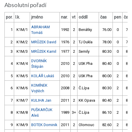
Absolutní pořadí
por.
l.k.
jméno
nar.
vt
oddíl
čas
pen
čas
ABRAHAM
1
K1M/1
1992
2
Benátky
76.00
0
77.
Tomáš
2
K1M/2
MRŮZEK David
1976
2
TJ Dukla
78.00
0
79.
3
K1M/3
MRŮZEK Kamil
1977
2
Semily
80.30
0
80.
DVORNÍK
4
K1M/4
2010
2
USK Pha
80.40
0
84.
Štěpán
5
K1M/5
KOLÁŘ Lukáš
2010
2
USK Pha
80.00
2
81.
KOMÍNEK
6
K1M/6
2008
2
Č.Lípa
80.30
2
83.
Vojtěch
7
K1M/7
KULIHA Jan
2011
2
KK Opava
80.40
2
82.
PUŠKARČUK
8
K1M/8
1989
3+
Č.Lípa
86.10
2
83.
Aleš
9
K1M/9
BOTEK Dominik
2011
2
Olomouc
82.60
2
83.