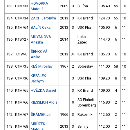
HOVORKA
133
C1M/33
2009
3
Č.Lípa
105.40
56
106.
Matouš
134
C1M/34
ZACH Jeroným
2013
3
KK Brand
124.70
56
105.
135
K1M/64
BALÍN Oskar
2013
3
USK Pha
105.90
6
112.
MILYANOVÁ
Loko
136
K1W/27
2014
114.40
6
110.
Anežka
Žatec
ŠENKOVÁ
137
C1W/8
2013
3+
KK Brand
106.70
6
104.
Aniko
138
C1M/35
KEŠ Miroslav
1967
2
Soběslav
111.00
58
106.
KRPÁLEK
139
C1M/36
3
USK Pha
109.20
8
106.
Jáchym
140
K1M/65
HVĚZDA Daniel
3
KK Brand
109.00
4
116.
SG Einheit
141
K1M/66
KIESSLICH Alois
9
116.80
2
111.
Spremberg
142
K1M/67
ŠRÁMEK Jiří
1966
3
Rakovník
112.60
2
111.
MRŮZEK
143
K1M/68
2013
3
Semily
112.00
2
110.
Matouš