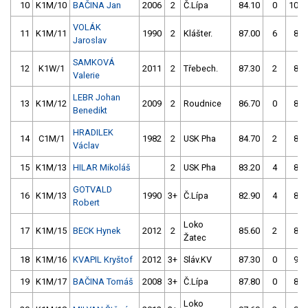
10
K1M/10
BAČINA Jan
2006
2
Č.Lípa
84.10
0
108.
VOLÁK
11
K1M/11
1990
2
Klášter.
87.00
6
85.
Jaroslav
SAMKOVÁ
12
K1W/1
2011
2
Třebech.
87.30
2
85.
Valerie
LEBR Johan
13
K1M/12
2009
2
Roudnice
86.70
0
86.
Benedikt
HRADILEK
14
C1M/1
1982
2
USK Pha
84.70
2
86.
Václav
15
K1M/13
HILAR Mikoláš
2
USK Pha
83.20
4
84.
GOTVALD
16
K1M/13
1990
3+
Č.Lípa
82.90
4
85.
Robert
Loko
17
K1M/15
BECK Hynek
2012
2
85.60
2
85.
Žatec
18
K1M/16
KVAPIL Kryštof
2012
3+
Sláv.KV
87.30
0
90.
19
K1M/17
BAČINA Tomáš
2008
3+
Č.Lípa
87.80
0
89.
Loko