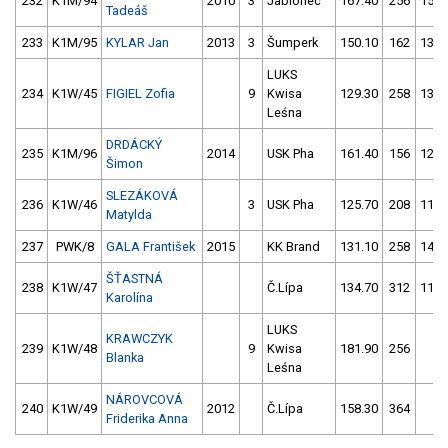
232
K1M/94
2010
3
Jablonec
167.40
256
157.
Tadeáš
233
K1M/95
KYLAR Jan
2013
3
Šumperk
150.10
162
133.
LUKS
234
K1W/45
FIGIEL Zofia
9
Kwisa
129.30
258
137.
Leśna
DRDÁCKÝ
235
K1M/96
2014
USK Pha
161.40
156
124.
Šimon
SLEZÁKOVÁ
236
K1W/46
3
USK Pha
125.70
208
114.
Matylda
237
PWK/8
GALA František
2015
KK Brand
131.10
258
142.
ŠŤASTNÁ
238
K1W/47
Č.Lípa
134.70
312
118.
Karolína
LUKS
KRAWCZYK
239
K1W/48
9
Kwisa
181.90
256
1.
Blanka
Leśna
NÁROVCOVÁ
240
K1W/49
2012
Č.Lípa
158.30
364
1.
Friderika Anna