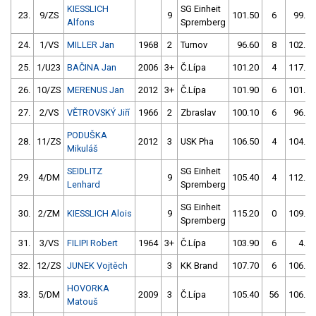
KIESSLICH
SG Einheit
23.
9/ZS
9
101.50
6
99.70
Alfons
Spremberg
24.
1/VS
MILLER Jan
1968
2
Turnov
96.60
8
102.10
25.
1/U23
BAČINA Jan
2006
3+
Č.Lípa
101.20
4
117.40
26.
10/ZS
MERENUS Jan
2012
3+
Č.Lípa
101.90
6
101.80
27.
2/VS
VĚTROVSKÝ Jiří
1966
2
Zbraslav
100.10
6
96.40
PODUŠKA
28.
11/ZS
2012
3
USK Pha
106.50
4
104.40
Mikuláš
SEIDLITZ
SG Einheit
29.
4/DM
9
105.40
4
112.80
Lenhard
Spremberg
SG Einheit
30.
2/ZM
KIESSLICH Alois
9
115.20
0
109.60
Spremberg
31.
3/VS
FILIPI Robert
1964
3+
Č.Lípa
103.90
6
4.00
32.
12/ZS
JUNEK Vojtěch
3
KK Brand
107.70
6
106.20
HOVORKA
33.
5/DM
2009
3
Č.Lípa
105.40
56
106.90
Matouš