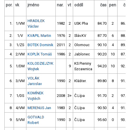
por.
vk
jméno
nar.
vt
oddíl
čas
pen
čas
HRADILEK
1.
1/VM
1982
2
USK Pha
84.70
2
86.10
Václav
2.
1/V
KVAPIL Martin
1976
2
Sláv.KV
87.70
6
88.00
3.
1/ZS
BOTEK Dominik
2011
2
Olomouc
90.10
4
89.30
4.
2/VM
KOPLÍK Tomáš
1986
2
Jablonec
90.20
10
87.50
KOLODZIEJZYK
KS Pieniny
5.
1/DM
9
94.20
10
92.30
Wojtek
Szcawnica
VOLÁK
6.
3/VM
1990
2
Klášter.
89.80
8
91.50
Jaroslav
KOMÍNEK
7.
1/DS
2008
3+
Č.Lípa
91.70
2
97.40
Vojtěch
8.
4/VM
MERENUS Jan
1983
2
Č.Lípa
90.50
4
91.30
GOTVALD
9.
5/VM
1990
3
Č.Lípa
95.60
0
93.20
Robert