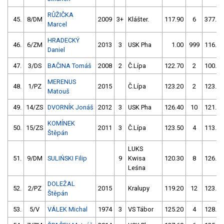
RŮŽIČKA
45.
8/DM
2009
3+
Klášter.
117.90
6
377.90
Marcel
HRADECKÝ
46.
6/ZM
2013
3
USK Pha
1.00
999
116.30
Daniel
47.
3/DS
BAČINA Tomáš
2008
2
Č.Lípa
122.70
2
100.30
MERENUS
48.
1/PZ
2015
Č.Lípa
123.20
2
123.70
Matouš
49.
14/ZS
DVORNÍK Jonáš
2012
3
USK Pha
126.40
10
121.20
KOMÍNEK
50.
15/ZS
2011
3
Č.Lípa
123.50
4
113.00
Štěpán
LUKS
51.
9/DM
SULIŃSKI Filip
9
Kwisa
120.30
8
126.60
Leśna
DOLEŽAL
52.
2/PZ
2015
Kralupy
119.20
12
123.10
Štěpán
53.
5/V
VÁLEK Michal
1974
3
VS Tábor
125.20
4
128.30