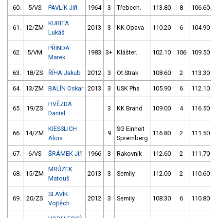
60.
5/VS
PAVLÍK Jiří
1964
3
Třebech.
113.80
8
106.60
KUBITA
61.
12/ZM
2013
3
KK Opava
110.20
6
104.90
Lukáš
PŘINDA
62.
5/VM
1983
3+
Klášter.
102.10
106
109.50
Marek
63.
18/ZS
ŘÍHA Jakub
2012
3
Ot.Strak
108.60
2
113.30
64.
13/ZM
BALÍN Oskar
2013
3
USK Pha
105.90
6
112.10
HVĚZDA
65.
19/ZS
3
KK Brand
109.00
4
116.50
Daniel
KIESSLICH
SG Einheit
66.
14/ZM
9
116.80
2
111.50
Alois
Spremberg
67.
6/VS
ŠRÁMEK Jiří
1966
3
Rakovník
112.60
2
111.70
MRŮZEK
68.
15/ZM
2013
3
Semily
112.00
2
110.60
Matouš
SLAVÍK
69.
20/ZS
2012
3
Semily
108.30
6
110.80
Vojtěch