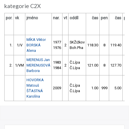
kategorie C2X
por.
vk
jméno
nar.
vt
oddíl
čas
pen
čas
pe
MÍKA Viktor
1977
SKŽižkov
1.
1/V
BORSKÁ
2
118.30
8
119.40
8
1976
Boh.Pha
Alena
MERENUS Jan
1983
Č.Lípa
2.
1/VM
MERENUSOVÁ
2
121.00
8
127.70
1
1984
Č.Lípa
Barbora
HOVORKA
Matouš
Č.Lípa
2009
1.00
999
5.00
0
ŠŤASTNÁ
Č.Lípa
Karolína