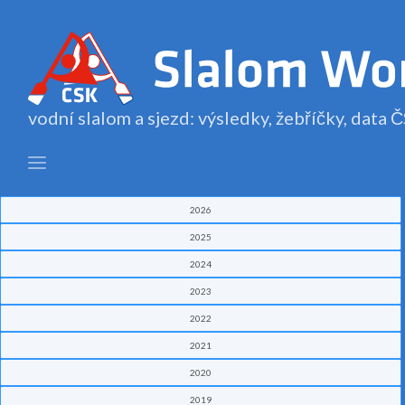
vodní slalom a sjezd: výsledky, žebříčky, data
2026
2025
2024
2023
2022
2021
2020
2019