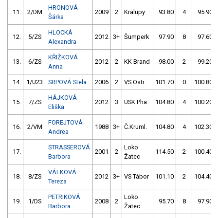
HRONOVÁ
11.
2/DM
2009
2
Kralupy
93.80
4
95.90
Šárka
HLOCKÁ
12.
5/ZS
2012
3+
Šumperk
97.90
8
97.60
Alexandra
KŘIŽKOVÁ
13.
6/ZS
2012
2
KK Brand
98.00
2
99.20
Anna
14.
1/U23
SRPOVÁ Stela
2006
2
VS Ostr.
101.70
0
100.80
HÁJKOVÁ
15.
7/ZS
2012
3
USK Pha
104.80
4
100.20
Eliška
FOREJTOVÁ
16.
2/VM
1988
3+
Č.Kruml.
104.80
4
102.30
Andrea
STRASSEROVÁ
Loko
17.
2001
2
114.50
2
100.40
Barbora
Žatec
VÁLKOVÁ
18.
8/ZS
2012
3+
VS Tábor
101.10
2
104.40
Tereza
PETRIKOVÁ
Loko
19.
1/DS
2008
2
95.70
8
97.90
Barbora
Žatec