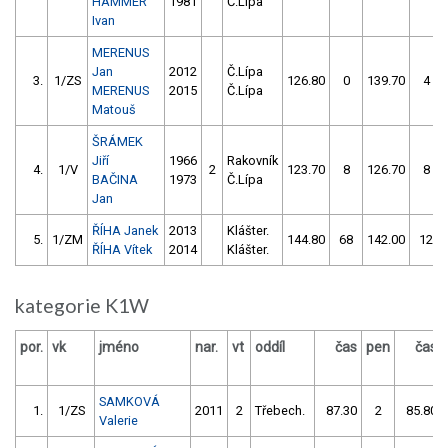
HAMMER
1981
Č.Lípa
Ivan
MERENUS
Jan
2012
Č.Lípa
3.
1/ZS
126.80
0
139.70
4
MERENUS
2015
Č.Lípa
Matouš
ŠRÁMEK
Jiří
1966
Rakovník
4.
1/V
2
123.70
8
126.70
8
BAČINA
1973
Č.Lípa
Jan
ŘÍHA Janek
2013
Klášter.
5.
1/ZM
144.80
68
142.00
12
ŘÍHA Vítek
2014
Klášter.
kategorie K1W
por.
vk
jméno
nar.
vt
oddíl
čas
pen
čas
SAMKOVÁ
1.
1/ZS
2011
2
Třebech.
87.30
2
85.80
Valerie