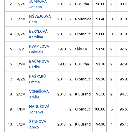
JUMROVÁ
2.
2/ZS
2011
2
USK Pha
90.00
2
89.70
Johana
PIŠVEJCOVÁ
3.
1/ZM
2013
2
Roudnice
91.40
0
91.90
Bára
BERYLOVÁ
4.
3/ZS
2011
2
Olomouc
91.80
0
91.80
Karolína
KVAPILOVÁ
5.
1/V
1978
2
Sláv.KV
91.90
2
92.60
Gabriela
BAČÁKOVÁ
6.
1/VM
1983
2
USK Pha
93.70
2
92.90
Radka
KAŠPARŮ
7.
4/ZS
2011
2
Olomouc
99.30
2
95.80
Emma
VONEŠOVÁ
8.
2/ZM
2013
2
KK Brand
95.50
2
94.30
Adéla
HANUŠOVÁ
9.
1/DM
2
Olomouc
100.00
6
96.50
Johanka
ŠENKOVÁ
10.
3/ZM
2013
2
KK Brand
94.30
4
95.10
Aniko