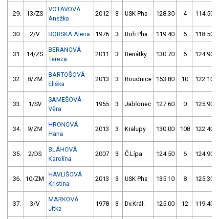
VOTAVOVÁ
29.
13/ZS
2012
3
USK Pha
128.30
4
114.50
Anežka
30.
2/V
BORSKÁ Alena
1976
3
Boh.Pha
119.40
6
118.50
BERANOVÁ
31.
14/ZS
2011
3
Benátky
130.70
6
124.90
Tereza
BARTOŠOVÁ
32.
8/ZM
2013
3
Roudnice
153.80
10
122.10
Eliška
SAMEŠOVÁ
33.
1/SV
1955
3
Jablonec
127.60
0
125.90
Věra
HRONOVÁ
34.
9/ZM
2013
3
Kralupy
130.00
108
122.40
Hana
BLÁHOVÁ
35.
2/DS
2007
3
Č.Lípa
124.50
6
124.90
Karolína
HAVLIŠOVÁ
36.
10/ZM
2013
3
USK Pha
135.10
8
125.30
Kristína
MARKOVÁ
37.
3/V
1978
3
Dv.Král.
125.00
12
119.40
Jitka