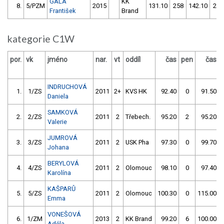
GALA
KK
8.
5/PZM
2015
131.10
258
142.10
214
František
Brand
kategorie C1W
por.
vk
jméno
nar.
vt
oddíl
čas
pen
čas
INDRUCHOVÁ
1.
1/ZS
2011
2+
KVS HK
92.40
0
91.50
Daniela
SAMKOVÁ
2.
2/ZS
2011
2
Třebech.
95.20
2
95.20
Valerie
JUMROVÁ
3.
3/ZS
2011
2
USK Pha
97.30
0
99.70
Johana
BERYLOVÁ
4.
4/ZS
2011
2
Olomouc
98.10
0
97.40
Karolína
KAŠPARŮ
5.
5/ZS
2011
2
Olomouc
100.30
0
115.00
Emma
VONEŠOVÁ
6.
1/ZM
2013
2
KK Brand
99.20
6
100.00
Adéla