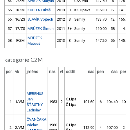
54.
7/ZM
ŠPAČEK Matyáš
2014
USK Pha
127.60
6
125.40
55.
8/ZM
KUBITA Lukáš
2013
3
KK Opava
136.30
12
141.10
56.
16/ZS
SLAVÍK Vojtěch
2012
3
Semily
133.70
12
166.40
57.
17/ZS
MRŮZEK Šimon
2011
3+
Semily
110.00
58
4.00
MRŮZEK
58.
9/ZM
2013
3
Semily
147.20
56
145.40
Matouš
kategorie C2M
por.
vk
jméno
nar.
vt
oddíl
čas
pen
čas
pen
MERENUS
Jan
Č.Lípa
1.
1/VM
1983
2
101.60
6
104.40
10
ŠŤASTNÝ
Č.Lípa
Ladislav
ČVANČARA
Václav
1980
Č.Lípa
2.
2/VM
112.90
4
107.00
2