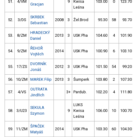
51.
4/VM
9
Kwisa
103.00
0
123.70
Gracjan
Leśna
SKRBEK
52.
3/DS
2008
3
Žel.Brod
95.30
58
93.70
Sebastian
HRADECKÝ
53.
8/ZM
2013
3
USK Pha
104.60
4
101.90
Daniel
ŘEHOŘ
54.
9/ZM
2014
USK Pha
100.90
6
103.10
Vojtěch
DVORNÍK
55.
17/ZS
2012
3
USK Pha
101.50
54
99.20
Jonáš
56.
10/ZM
MAREK Filip
2013
3
Šumperk
103.80
2
107.30
OUTRATA
57.
4/VS
3+
Pardub.
102.20
4
111.80
Jindřich
LUKS
SEKUŁA
58.
3/U23
9
Kwisa
106.00
10
100.70
Szymon
Leśna
ŠPAČEK
59.
11/ZM
2014
USK Pha
103.30
60
104.30
Matyáš