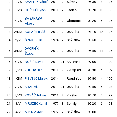
10.
2/ZS
KVAPIL Kryštof
2012
2
Sláv.KV
95.30
8
95.60
11.
3/ZS
HOŘENÍ Hynek
2011
2
Kadaň
96.70
10
96.10
BASARABA
12.
4/ZS
2012
2
Olomouc
100.20
6
96.50
Albert
13.
2/DM
KOLÁŘ Lukáš
2010
2
USK Pha
91.10
12
94.80
14.
2/V
ŠPAČEK Jiří
1974
2
SKŽižkov
96.50
2
97.40
DVORNÍK
15.
3/DM
2010
2
USK Pha
96.50
14
96.00
Štěpán
16.
5/ZS
NOŽÍŘ David
2012
3+
KK Brand
97.00
2
100.90
17.
6/ZS
KULIHA Jan
2011
2
KK Opava
95.30
4
102.80
18.
1/ZM
PIŠVEJC Marek
2014
Roudnice
97.80
4
100.30
19.
7/ZS
KRÁL Vít
2012
3+
USK Pha
99.50
6
98.50
20.
8/ZS
KOVÁČ Tobiáš
2011
2
Klášter.
96.70
4
99.40
21.
3/V
MRŮZEK Kamil
1977
3
Semily
95.20
6
98.60
22.
4/V
MÍKA Viktor
1977
2
SKŽižkov
95.80
6
105.50