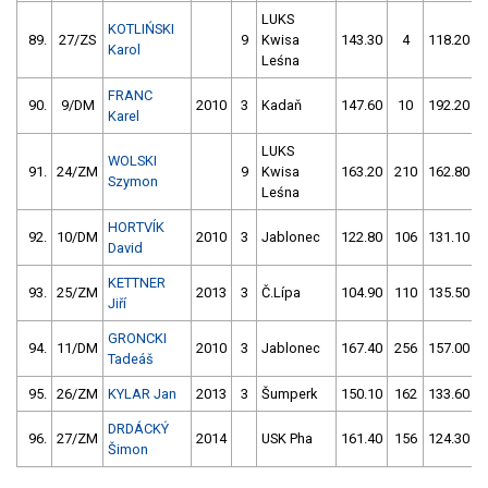
LUKS
KOTLIŃSKI
89.
27/ZS
9
Kwisa
143.30
4
118.20
Karol
Leśna
FRANC
90.
9/DM
2010
3
Kadaň
147.60
10
192.20
Karel
LUKS
WOLSKI
91.
24/ZM
9
Kwisa
163.20
210
162.80
Szymon
Leśna
HORTVÍK
92.
10/DM
2010
3
Jablonec
122.80
106
131.10
David
KETTNER
93.
25/ZM
2013
3
Č.Lípa
104.90
110
135.50
Jiří
GRONCKI
94.
11/DM
2010
3
Jablonec
167.40
256
157.00
Tadeáš
95.
26/ZM
KYLAR Jan
2013
3
Šumperk
150.10
162
133.60
DRDÁCKÝ
96.
27/ZM
2014
USK Pha
161.40
156
124.30
Šimon