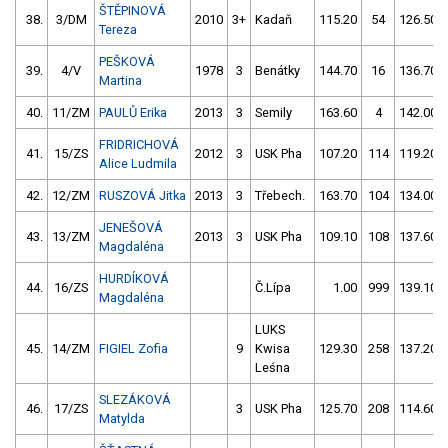
ŠTĚPINOVÁ
38.
3/DM
2010
3+
Kadaň
115.20
54
126.50
Tereza
PEŠKOVÁ
39.
4/V
1978
3
Benátky
144.70
16
136.70
Martina
40.
11/ZM
PAULŮ Erika
2013
3
Semily
163.60
4
142.00
FRIDRICHOVÁ
41.
15/ZS
2012
3
USK Pha
107.20
114
119.20
Alice Ludmila
42.
12/ZM
RUSZOVÁ Jitka
2013
3
Třebech.
163.70
104
134.00
JENEŠOVÁ
43.
13/ZM
2013
3
USK Pha
109.10
108
137.60
Magdaléna
HURDÍKOVÁ
44.
16/ZS
Č.Lípa
1.00
999
139.10
Magdaléna
LUKS
45.
14/ZM
FIGIEL Zofia
9
Kwisa
129.30
258
137.20
Leśna
SLEZÁKOVÁ
46.
17/ZS
3
USK Pha
125.70
208
114.60
Matylda