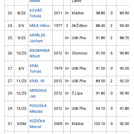
Marek
Žatec
KOVÁČ
23.
8/ZS
2011
3+
Klášter.
98.80
0
89.90
Tobiáš
24.
3/V
MÍKA Viktor
1977
2
SKŽižkov
88.40
2
90.40
KRPÁLEK
25.
9/ZS
3+
USK Pha
91.80
2
88.70
Jáchym
BASARABA
26.
10/ZS
2012
3+
Olomouc
91.30
6
90.80
Albert
KRÁL
27.
4/V
1979
3+
USK Pha
91.50
0
93.30
Tomáš
27.
11/ZS
KRÁL Vít
2012
3+
USK Pha
89.50
2
92.20
MERENUS
29.
12/ZS
2012
3+
Č.Lípa
91.80
0
93.90
Jan
PODUŠKA
29.
13/ZS
2012
3+
USK Pha
94.10
0
91.80
Mikuláš
RŮŽIČKA
31.
5/DM
2009
3+
Klášter.
105.10
0
92.00
Marcel