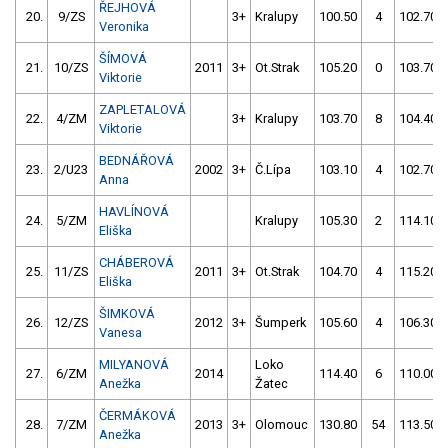
ŘEJHOVÁ
20.
9/ZS
3+
Kralupy
100.50
4
102.70
Veronika
ŠÍMOVÁ
21.
10/ZS
2011
3+
Ot.Strak
105.20
0
103.70
Viktorie
ZAPLETALOVÁ
22.
4/ZM
3+
Kralupy
103.70
8
104.40
Viktorie
BEDNÁŘOVÁ
23.
2/U23
2002
3+
Č.Lípa
103.10
4
102.70
Anna
HAVLÍNOVÁ
24.
5/ZM
Kralupy
105.30
2
114.10
Eliška
CHÁBEROVÁ
25.
11/ZS
2011
3+
Ot.Strak
104.70
4
115.20
Eliška
ŠIMKOVÁ
26.
12/ZS
2012
3+
Šumperk
105.60
4
106.30
Vanesa
MILYANOVÁ
Loko
27.
6/ZM
2014
114.40
6
110.00
Anežka
Žatec
ČERMÁKOVÁ
28.
7/ZM
2013
3+
Olomouc
130.80
54
113.50
Anežka