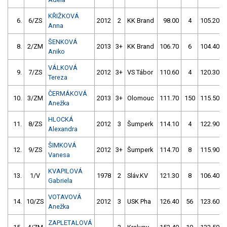
KŘIŽKOVÁ
6.
6/ZS
2012
2
KK Brand
98.00
4
105.20
Anna
ŠENKOVÁ
8.
2/ZM
2013
3+
KK Brand
106.70
6
104.40
Aniko
VÁLKOVÁ
9.
7/ZS
2012
3+
VS Tábor
110.60
4
120.30
Tereza
ČERMÁKOVÁ
10.
3/ZM
2013
3+
Olomouc
111.70
150
115.50
Anežka
HLOCKÁ
11.
8/ZS
2012
3
Šumperk
114.10
4
122.90
Alexandra
ŠIMKOVÁ
12.
9/ZS
2012
3+
Šumperk
114.70
8
115.90
Vanesa
KVAPILOVÁ
13.
1/V
1978
2
Sláv.KV
121.30
8
106.40
Gabriela
VOTAVOVÁ
14.
10/ZS
2012
3
USK Pha
126.40
56
123.60
Anežka
ZAPLETALOVÁ