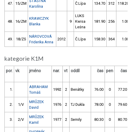
ŠŤASTNÁ
47.
15/ZM
Č.Lípa
134.70
312
118.20
Karolína
LUKS
KRAWCZYK
48.
16/ZM
9
Kwisa
181.90
256
1.00
Blanka
Leśna
NÁROVCOVÁ
49.
18/ZS
2012
Č.Lípa
158.30
364
1.00
Friderika Anna
kategorie K1M
por.
vk
jméno
nar.
vt
oddíl
čas
pen
čas
p
ABRAHAM
1.
1992
2
Benátky
76.00
0
77.20
Tomáš
MRŮZEK
2.
1/V
1976
2
TJ Dukla
78.00
0
79.60
David
MRŮZEK
3.
2/V
1977
2
Semily
80.30
0
80.70
Kamil
DVORNÍK