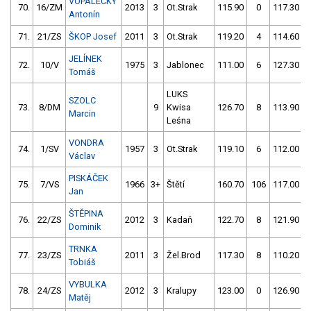
VOPALECKÝ
70.
16/ZM
2013
3
Ot.Strak
115.90
0
117.30
Antonín
71.
21/ZS
ŠKOP Josef
2011
3
Ot.Strak
119.20
4
114.60
JELÍNEK
72.
10/V
1975
3
Jablonec
111.00
6
127.30
Tomáš
LUKS
SZOLC
73.
8/DM
9
Kwisa
126.70
8
113.90
Marcin
Leśna
VONDRA
74.
1/SV
1957
3
Ot.Strak
119.10
6
112.00
Václav
PISKÁČEK
75.
7/VS
1966
3+
Štětí
160.70
106
117.00
Jan
ŠTĚPINA
76.
22/ZS
2012
3
Kadaň
122.70
8
121.90
Dominik
TRNKA
77.
23/ZS
2011
3
Žel.Brod
117.30
8
110.20
Tobiáš
VYBULKA
78.
24/ZS
2012
3
Kralupy
123.00
0
126.90
Matěj