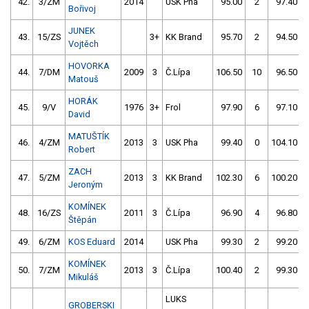
42.
3/ZM
2014
USK Pha
95.00
2
97.40
Bořivoj
JUNEK
43.
15/ZS
3+
KK Brand
95.70
2
94.50
Vojtěch
HOVORKA
44.
7/DM
2009
3
Č.Lípa
106.50
10
96.50
Matouš
HORÁK
45.
9/V
1976
3+
Frol
97.90
6
97.10
David
MATUŠTÍK
46.
4/ZM
2013
3
USK Pha
99.40
0
104.10
Robert
ZACH
47.
5/ZM
2013
3
KK Brand
102.30
6
100.20
Jeroným
KOMÍNEK
48.
16/ZS
2011
3
Č.Lípa
96.90
4
96.80
Štěpán
49.
6/ZM
KOS Eduard
2014
USK Pha
99.30
2
99.20
KOMÍNEK
50.
7/ZM
2013
3
Č.Lípa
100.40
2
99.30
Mikuláš
LUKS
GROBERSKI