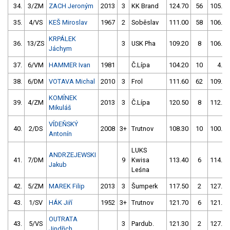
34.
3/ZM
ZACH Jeroným
2013
3
KK Brand
124.70
56
105.20
35.
4/VS
KEŠ Miroslav
1967
2
Soběslav
111.00
58
106.70
KRPÁLEK
36.
13/ZS
3
USK Pha
109.20
8
106.90
Jáchym
37.
6/VM
HAMMER Ivan
1981
Č.Lípa
104.20
10
4.00
38.
6/DM
VOTAVA Michal
2010
3
Frol
111.60
62
109.10
KOMÍNEK
39.
4/ZM
2013
3
Č.Lípa
120.50
8
112.70
Mikuláš
VÍDEŇSKÝ
40.
2/DS
2008
3+
Trutnov
108.30
10
100.90
Antonín
LUKS
ANDRZEJEWSKI
41.
7/DM
9
Kwisa
113.40
6
114.60
Jakub
Leśna
42.
5/ZM
MAREK Filip
2013
3
Šumperk
117.50
2
127.40
43.
1/SV
HÁK Jiří
1952
3+
Trutnov
121.70
6
121.30
OUTRATA
43.
5/VS
3
Pardub.
121.30
2
127.30
Jindřich