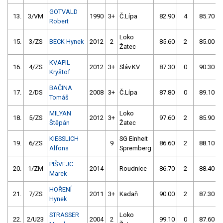
GOTVALD
13.
3/VM
1990
3+
Č.Lípa
82.90
4
85.70
Robert
Loko
15.
3/ZS
BECK Hynek
2012
2
85.60
2
85.00
Žatec
KVAPIL
16.
4/ZS
2012
3+
Sláv.KV
87.30
0
90.30
Kryštof
BAČINA
17.
2/DS
2008
3+
Č.Lípa
87.80
0
89.10
Tomáš
MILYAN
Loko
18.
5/ZS
2012
3+
97.60
2
85.90
Štěpán
Žatec
KIESSLICH
SG Einheit
19.
6/ZS
9
86.60
2
88.10
Alfons
Spremberg
PIŠVEJC
20.
1/ZM
2014
Roudnice
86.70
2
88.40
Marek
HOŘENÍ
21.
7/ZS
2011
3+
Kadaň
90.00
2
87.30
Hynek
STRASSER
Loko
22.
2/U23
2004
2
99.10
0
87.60