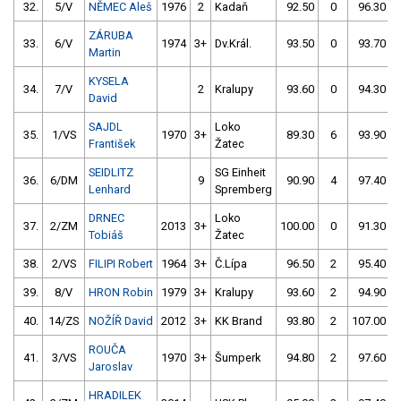
32.
5/V
NĚMEC Aleš
1976
2
Kadaň
92.50
0
96.30
ZÁRUBA
33.
6/V
1974
3+
Dv.Král.
93.50
0
93.70
Martin
KYSELA
34.
7/V
2
Kralupy
93.60
0
94.30
David
SAJDL
Loko
35.
1/VS
1970
3+
89.30
6
93.90
František
Žatec
SEIDLITZ
SG Einheit
36.
6/DM
9
90.90
4
97.40
Lenhard
Spremberg
DRNEC
Loko
37.
2/ZM
2013
3+
100.00
0
91.30
Tobiáš
Žatec
38.
2/VS
FILIPI Robert
1964
3+
Č.Lípa
96.50
2
95.40
39.
8/V
HRON Robin
1979
3+
Kralupy
93.60
2
94.90
40.
14/ZS
NOŽÍŘ David
2012
3+
KK Brand
93.80
2
107.00
ROUČA
41.
3/VS
1970
3+
Šumperk
94.80
2
97.60
Jaroslav
HRADILEK