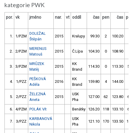
kategorie PWK
por.
vk
jméno
nar.
vt
oddíl
čas
pen
čas
pen
DOLEŽAL
1.
1/PZM
2015
Kralupy
99.30
2
100.20
4
Štěpán
MERENUS
2.
2/PZM
2015
Č.Lípa
104.30
0
108.90
0
Matouš
MRŮZEK
KK
3.
3/PZM
2015
114.30
0
113.30
52
Matěj
Brand
PEŠKOVÁ
KK
4.
1/PZZ
2016
159.80
4
144.00
4
Adéla
Brand
ŽELEZNÁ
USK
5.
2/PZZ
2015
127.00
62
123.80
64
Aneta
Pha
6.
4/PZM
POLÁK Vít
Benátky
126.20
118
133.10
60
KARBANOVÁ
USK
7.
3/PZZ
121.10
170
133.50
112
Nikola
Pha