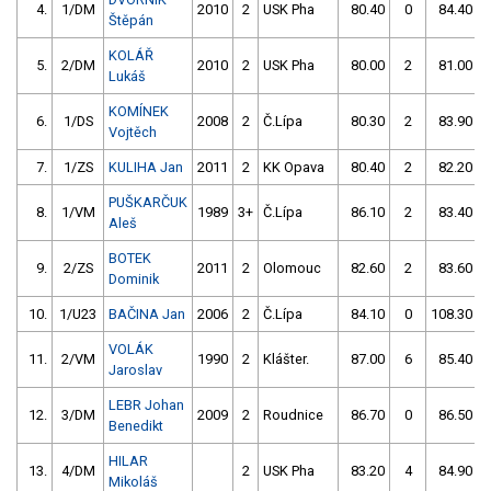
4.
1/DM
2010
2
USK Pha
80.40
0
84.40
Štěpán
KOLÁŘ
5.
2/DM
2010
2
USK Pha
80.00
2
81.00
Lukáš
KOMÍNEK
6.
1/DS
2008
2
Č.Lípa
80.30
2
83.90
Vojtěch
7.
1/ZS
KULIHA Jan
2011
2
KK Opava
80.40
2
82.20
PUŠKARČUK
8.
1/VM
1989
3+
Č.Lípa
86.10
2
83.40
Aleš
BOTEK
9.
2/ZS
2011
2
Olomouc
82.60
2
83.60
Dominik
10.
1/U23
BAČINA Jan
2006
2
Č.Lípa
84.10
0
108.30
VOLÁK
11.
2/VM
1990
2
Klášter.
87.00
6
85.40
Jaroslav
LEBR Johan
12.
3/DM
2009
2
Roudnice
86.70
0
86.50
Benedikt
HILAR
13.
4/DM
2
USK Pha
83.20
4
84.90
Mikoláš