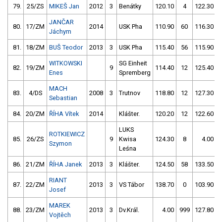
79.
25/ZS
MIKEŠ Jan
2012
3
Benátky
120.10
4
122.30
JANČAR
80.
17/ZM
2014
USK Pha
110.90
60
116.30
Jáchym
81.
18/ZM
BUŠ Teodor
2013
3
USK Pha
115.40
56
115.90
WITKOWSKI
SG Einheit
82.
19/ZM
9
114.40
12
125.40
Enes
Spremberg
MACH
83.
4/DS
2008
3
Trutnov
118.80
12
127.30
Sebastian
84.
20/ZM
ŘÍHA Vítek
2014
Klášter.
120.20
12
122.60
LUKS
ROTKIEWICZ
85.
26/ZS
9
Kwisa
124.30
8
4.00
Szymon
Leśna
86.
21/ZM
ŘÍHA Janek
2013
3
Klášter.
124.50
58
133.50
RIANT
87.
22/ZM
2013
3
VS Tábor
138.70
0
103.90
Josef
MAREK
88.
23/ZM
2013
3
Dv.Král.
4.00
999
127.80
Vojtěch