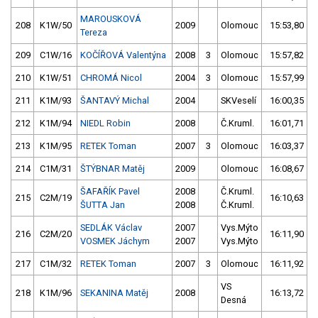
MAROUSKOVÁ
208
K1W/50
2009
Olomouc
15:53,80
Tereza
209
C1W/16
KOČÍŘOVÁ Valentýna
2008
3
Olomouc
15:57,82
210
K1W/51
CHROMÁ Nicol
2004
3
Olomouc
15:57,99
211
K1M/93
ŠANTAVÝ Michal
2004
SKVeselí
16:00,35
212
K1M/94
NIEDL Robin
2008
Č.Kruml.
16:01,71
213
K1M/95
RETEK Toman
2007
3
Olomouc
16:03,37
214
C1M/31
ŠTÝBNAR Matěj
2009
Olomouc
16:08,67
ŠAFAŘÍK Pavel
2008
Č.Kruml.
215
C2M/19
16:10,63
ŠUTTA Jan
2008
Č.Kruml.
SEDLÁK Václav
2007
Vys.Mýto
216
C2M/20
16:11,90
VOSMEK Jáchym
2007
Vys.Mýto
217
C1M/32
RETEK Toman
2007
3
Olomouc
16:11,92
VS
218
K1M/96
SEKANINA Matěj
2008
16:13,72
Desná