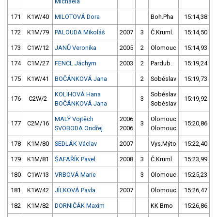
Michaela
171
K1W/40
MILOTOVÁ Dora
Boh.Pha
15:14,38
172
K1M/79
PALOUDA Mikoláš
2007
3
Č.Kruml.
15:14,50
173
C1W/12
JANŮ Veronika
2005
2
Olomouc
15:14,93
174
C1M/27
FENCL Jáchym
2003
2
Pardub.
15:19,24
175
K1W/41
BOČÁNKOVÁ Jana
2
Soběslav
15:19,73
KOLIHOVÁ Hana
Soběslav
176
C2W/2
3
15:19,92
BOČÁNKOVÁ Jana
Soběslav
MALÝ Vojtěch
2006
Olomouc
177
C2M/16
3
15:20,86
SVOBODA Ondřej
2006
Olomouc
178
K1M/80
SEDLÁK Václav
2007
Vys.Mýto
15:22,40
179
K1M/81
ŠAFAŘÍK Pavel
2008
3
Č.Kruml.
15:23,99
180
C1W/13
VRBOVÁ Marie
3
Olomouc
15:25,23
181
K1W/42
JÍLKOVÁ Pavla
2007
Olomouc
15:26,47
182
K1M/82
DORNIČÁK Maxim
KK Brno
15:26,86