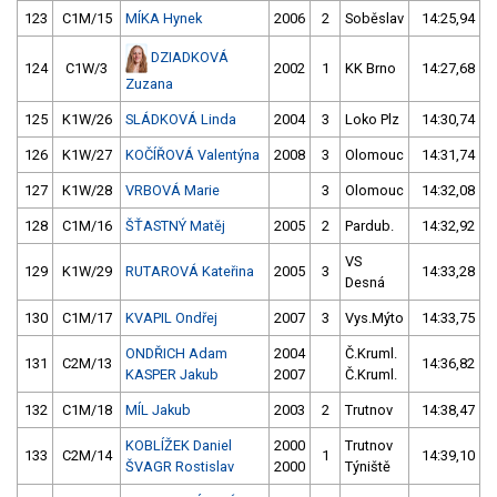
123
C1M/15
MÍKA Hynek
2006
2
Soběslav
14:25,94
DZIADKOVÁ
124
C1W/3
2002
1
KK Brno
14:27,68
Zuzana
125
K1W/26
SLÁDKOVÁ Linda
2004
3
Loko Plz
14:30,74
126
K1W/27
KOČÍŘOVÁ Valentýna
2008
3
Olomouc
14:31,74
127
K1W/28
VRBOVÁ Marie
3
Olomouc
14:32,08
128
C1M/16
ŠŤASTNÝ Matěj
2005
2
Pardub.
14:32,92
VS
129
K1W/29
RUTAROVÁ Kateřina
2005
3
14:33,28
Desná
130
C1M/17
KVAPIL Ondřej
2007
3
Vys.Mýto
14:33,75
ONDŘICH Adam
2004
Č.Kruml.
131
C2M/13
14:36,82
KASPER Jakub
2007
Č.Kruml.
132
C1M/18
MÍL Jakub
2003
2
Trutnov
14:38,47
KOBLÍŽEK Daniel
2000
Trutnov
133
C2M/14
1
14:39,10
ŠVAGR Rostislav
2000
Týniště