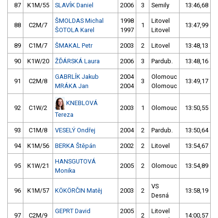
87
K1M/55
SLAVÍK Daniel
2006
3
Semily
13:46,68
ŠMOLDAS Michal
1998
Litovel
88
C2M/7
1
13:47,99
ŠOTOLA Karel
1997
Litovel
89
C1M/7
ŠMAKAL Petr
2003
2
Litovel
13:48,13
90
K1W/20
ŽĎÁRSKÁ Laura
2006
3
Pardub.
13:48,16
GABRLÍK Jakub
2004
Olomouc
91
C2M/8
3
13:49,17
MRÁKA Jan
2004
Olomouc
KNEBLOVÁ
92
C1W/2
2003
1
Olomouc
13:50,55
Tereza
93
C1M/8
VESELÝ Ondřej
2004
2
Pardub.
13:50,64
94
K1M/56
BERKA Štěpán
2002
2
Litovel
13:54,67
HANSGUTOVÁ
95
K1W/21
2005
2
Olomouc
13:54,89
Monika
VS
96
K1M/57
KÖKÖRČIN Matěj
2003
2
13:58,19
Desná
GEPRT David
2005
Litovel
97
C2M/9
2
14:00,57