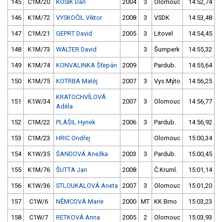
145
C1M/20
KOSÍK Dan
2004
3
Olomouc
14:52,74
146
K1M/72
VYSKOČIL Viktor
2008
3
VSDK
14:53,48
147
C1M/21
GEPRT David
2005
3
Litovel
14:54,45
148
K1M/73
WALTER David
3
Šumperk
14:55,32
149
K1M/74
KONVALINKA Šťepán
2009
Pardub.
14:55,64
150
K1M/75
KOTRBA Matěj
2007
3
Vys.Mýto
14:56,25
KRATOCHVÍLOVÁ
151
K1W/34
2007
3
Olomouc
14:56,77
Adéla
152
C1M/22
PLÁŠIL Hynek
2006
3
Pardub.
14:56,92
153
C1M/23
HRIC Ondřej
Olomouc
15:00,34
154
K1W/35
ŠANDOVÁ Anežka
2003
3
Pardub.
15:00,45
155
K1M/76
ŠUTTA Jan
2008
Č.Kruml.
15:01,14
156
K1W/36
STLOUKALOVÁ Aneta
2007
3
Olomouc
15:01,20
157
C1W/6
NĚMCOVÁ Marie
2000
MT
KK Brno
15:03,23
158
C1W/7
RETKOVÁ Anna
2005
2
Olomouc
15:03,93