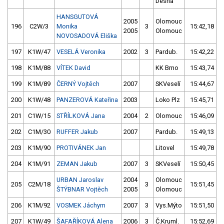
Desná
HANSGUTOVÁ
2005
Olomouc
196
C2W/3
Monika
3
15:42,18
2005
Olomouc
NOVOSADOVÁ Eliška
197
K1W/47
VESELÁ Veronika
2002
3
Pardub.
15:42,22
198
K1M/88
VÍTEK David
KK Brno
15:43,74
199
K1M/89
ČERNÝ Vojtěch
2007
SKVeselí
15:44,67
200
K1W/48
PANZEROVÁ Kateřina
2003
Loko Plz
15:45,71
201
C1W/15
STŘÍLKOVÁ Jana
2004
2
Olomouc
15:46,09
202
C1M/30
RUFFER Jakub
2007
Pardub.
15:49,13
203
K1M/90
PROTIVÁNEK Jan
Litovel
15:49,78
204
K1M/91
ZEMAN Jakub
2007
3
SKVeselí
15:50,45
URBAN Jaroslav
2004
Olomouc
205
C2M/18
3
15:51,45
ŠTÝBNAR Vojtěch
2005
Olomouc
206
K1M/92
VOSMEK Jáchym
2007
3
Vys.Mýto
15:51,50
207
K1W/49
ŠAFAŘÍKOVÁ Alena
2006
3
Č.Kruml.
15:52,69