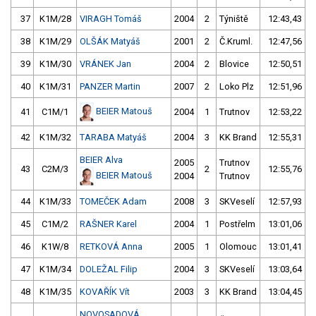
37
K1M/28
VIRAGH Tomáš
2004
2
Týniště
12:43,43
38
K1M/29
OLŠÁK Matyáš
2001
2
Č.Kruml.
12:47,56
39
K1M/30
VRÁNEK Jan
2004
2
Blovice
12:50,51
40
K1M/31
PANZER Martin
2007
2
Loko Plz
12:51,96
BEIER Matouš
41
C1M/1
2004
1
Trutnov
12:53,22
42
K1M/32
TARABA Matyáš
2004
3
KK Brand
12:55,31
BEIER Alva
2005
Trutnov
43
C2M/3
2
12:55,76
BEIER Matouš
2004
Trutnov
44
K1M/33
TOMEČEK Adam
2008
3
SKVeselí
12:57,93
45
C1M/2
RAŠNER Karel
2004
1
Postřelm
13:01,06
46
K1W/8
RETKOVÁ Anna
2005
1
Olomouc
13:01,41
47
K1M/34
DOLEŽAL Filip
2004
3
SKVeselí
13:03,64
48
K1M/35
KOVAŘÍK Vít
2003
3
KK Brand
13:04,45
NOVOSADOVÁ