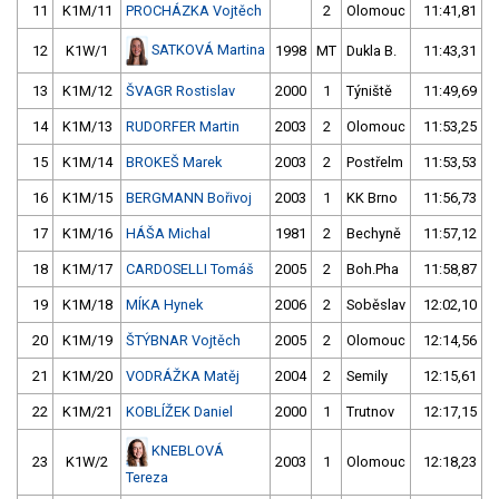
11
K1M/11
PROCHÁZKA Vojtěch
2
Olomouc
11:41,81
SATKOVÁ Martina
12
K1W/1
1998
MT
Dukla B.
11:43,31
13
K1M/12
ŠVAGR Rostislav
2000
1
Týniště
11:49,69
14
K1M/13
RUDORFER Martin
2003
2
Olomouc
11:53,25
15
K1M/14
BROKEŠ Marek
2003
2
Postřelm
11:53,53
16
K1M/15
BERGMANN Bořivoj
2003
1
KK Brno
11:56,73
17
K1M/16
HÁŠA Michal
1981
2
Bechyně
11:57,12
18
K1M/17
CARDOSELLI Tomáš
2005
2
Boh.Pha
11:58,87
19
K1M/18
MÍKA Hynek
2006
2
Soběslav
12:02,10
20
K1M/19
ŠTÝBNAR Vojtěch
2005
2
Olomouc
12:14,56
21
K1M/20
VODRÁŽKA Matěj
2004
2
Semily
12:15,61
22
K1M/21
KOBLÍŽEK Daniel
2000
1
Trutnov
12:17,15
KNEBLOVÁ
23
K1W/2
2003
1
Olomouc
12:18,23
Tereza