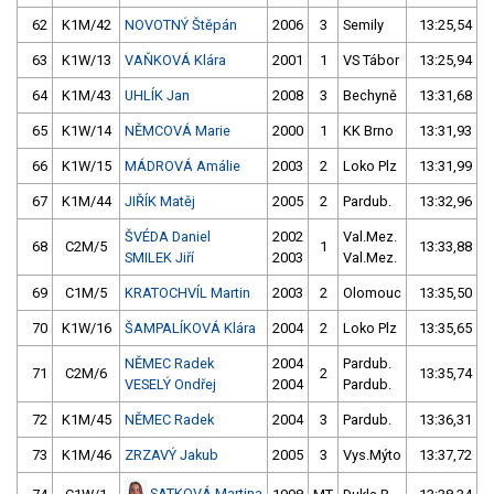
62
K1M/42
NOVOTNÝ Štěpán
2006
3
Semily
13:25,54
63
K1W/13
VAŇKOVÁ Klára
2001
1
VS Tábor
13:25,94
64
K1M/43
UHLÍK Jan
2008
3
Bechyně
13:31,68
65
K1W/14
NĚMCOVÁ Marie
2000
1
KK Brno
13:31,93
66
K1W/15
MÁDROVÁ Amálie
2003
2
Loko Plz
13:31,99
67
K1M/44
JIŘÍK Matěj
2005
2
Pardub.
13:32,96
ŠVÉDA Daniel
2002
Val.Mez.
68
C2M/5
1
13:33,88
SMILEK Jiří
2003
Val.Mez.
69
C1M/5
KRATOCHVÍL Martin
2003
2
Olomouc
13:35,50
70
K1W/16
ŠAMPALÍKOVÁ Klára
2004
2
Loko Plz
13:35,65
NĚMEC Radek
2004
Pardub.
71
C2M/6
2
13:35,74
VESELÝ Ondřej
2004
Pardub.
72
K1M/45
NĚMEC Radek
2004
3
Pardub.
13:36,31
73
K1M/46
ZRZAVÝ Jakub
2005
3
Vys.Mýto
13:37,72
SATKOVÁ Martina