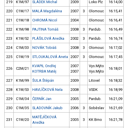
219
K1M/97
SLÁDEK Michal
2009
Loko Plz
16:14,00
220
C1W/17
MALÁ Magdaléna
2007
3
Olomouc
16:15,41
221
C1W/18
CHROMÁ Nicol
2004
Olomouc
16:16,41
222
K1M/98
PAJTINA Tomáš
2008
3
Pardub.
16:16,49
223
K1W/52
PLÁŠILOVÁ Anežka
2002
3
Pardub.
16:16,74
224
C1M/33
NOVÁK Tobiáš
2008
3
Olomouc
16:17,02
225
C1W/19
STLOUKALOVÁ Aneta
2007
3
Olomouc
16:17,45
KVAPIL Ondřej
2007
Vys.Mýto
226
C2M/21
16:18,01
KOTRBA Matěj
2007
Vys.Mýto
227
K1M/99
ŠULA Štěpán
2009
Litovel
16:18,32
228
K1W/53
HAVLÍČKOVÁ Nela
2008
VSDK
16:18,99
229
C1M/34
ČERNÍK Jan
2005
Pardub.
16:21,09
230
C1M/35
SLADOVNÍK Jakub
2006
3
Soběslav
16:21,69
MATĚJÍČKOVÁ
231
C1W/20
2005
3
KK Brno
16:21,78
Anežka