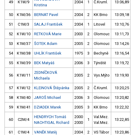
49
K1W/9
2004
1
Č.Kruml.
13:06,89
Kristina
50
K1M/36
BERNAT Pavel
2004
2
KK Brno
13:09,18
51
C1M/3
SALAJ František
2004
1
Litovel
13:10,76
52
K1W/10
RETKOVÁ Marie
2003
2
Olomouc
13:11,73
53
K1M/37
ŠOTEK Adam
2005
2
Olomouc
13:14,26
54
K1M/38
UHLÍK František
1975
3
Bechyně
13:16,54
55
K1M/39
BEK Matyáš
2006
3
Týniště
13:19,72
ZEDNÍČKOVÁ
56
K1W/11
2005
2
Vys.Mýto
13:19,93
Michaela
57
K1W/12
KLEINOVÁ Štěpánka
2005
2
Č.Kruml.
13:20,25
58
K1M/40
JAROŠ Michael
2006
3
Olomouc
13:20,82
59
K1M/41
DZIADEK Marek
2005
3
KK Brno
13:22,32
HENDRYCH Tomáš
2000
Val.Mez.
60
C2M/4
1
13:22,85
NACHTIGAL Richard
2000
Val.Mez.
61
C1M/4
VANĚK Matěj
2004
2
VS Tábor
13:23,86