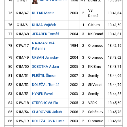
74
C1W/1
1998
MT
Dukla B.
13:38,34
VS
75
K1M/47
RUTAR Martin
2003
2
13:41,34
Desná
76
C1M/6
KLÍMA Vojtěch
1
Č.Kruml.
13:41,50
77
K1M/48
JEŘÁBEK Tomáš
2004
3
KK Brand
13:41,81
NAJMANOVÁ
78
K1W/17
1984
2
Olomouc
13:42,19
Kateřina
79
K1M/49
URBAN Jaroslav
2004
3
Olomouc
13:43,62
80
K1M/50
SOBOTKA Adam
2005
3
KK Brno
13:43,71
81
K1M/51
PLEŠTIL Šimon
2007
3
Semily
13:44,06
82
K1M/52
DOLEŽAL Tomáš
2002
3
SKVeselí
13:44,79
83
K1M/53
HYNEK Pavel
2003
3
Semily
13:44,85
84
K1W/18
STŘECHOVÁ Ela
2005
3
VSDK
13:45,60
85
K1M/54
SLADOVNÍK Jakub
2006
2
Soběslav
13:45,78
86
K1W/19
DOLEŽALOVÁ Lucie
2003
2
Olomouc
13:46,23