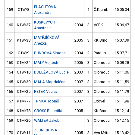
PLACHTOVÁ
159
C1W/8
1
Č.Kruml.
15:05,04
Alexandra
KUSKEVYCH
160
K1W/37
2004
3
VSDK
15:06,67
Anastasia
MATĚJÍČKOVÁ
161
K1W/38
2005
3
KK Brno
15:07,39
Anežka
162
C1W/9
BUNDOVÁ Simona
2004
2
Pardub.
15:07,71
163
C1M/24
MALÝ Vojtěch
2006
3
Olomouc
15:08,28
164
C1W/10
DOLEŽALOVÁ Lucie
2003
1
Olomouc
15:11,06
165
K1W/39
MALÁ Magdaléna
2007
3
Olomouc
15:11,59
166
C1M/25
RETEK Václav
2007
3
Olomouc
15:11,79
167
K1M/77
TRNKA Tobiáš
2007
Litovel
15:11,98
168
K1M/78
GROSS Benedikt
2005
KK Brno
15:12,14
169
C1M/26
WALTER Jakub
3
Olomouc
15:12,15
ZEDNÍČKOVÁ
170
C1W/11
2005
3
Vys.Mýto
15:13,42