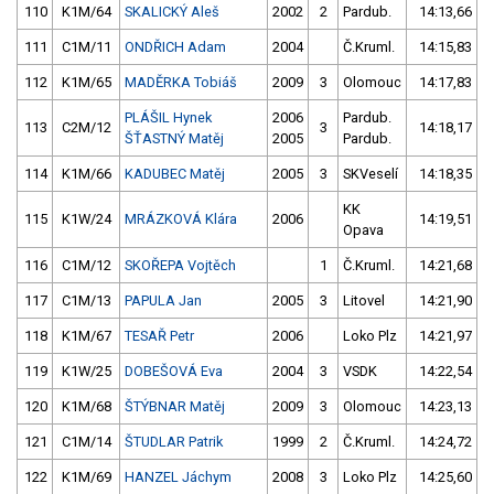
110
K1M/64
SKALICKÝ Aleš
2002
2
Pardub.
14:13,66
111
C1M/11
ONDŘICH Adam
2004
Č.Kruml.
14:15,83
112
K1M/65
MADĚRKA Tobiáš
2009
3
Olomouc
14:17,83
PLÁŠIL Hynek
2006
Pardub.
113
C2M/12
3
14:18,17
ŠŤASTNÝ Matěj
2005
Pardub.
114
K1M/66
KADUBEC Matěj
2005
3
SKVeselí
14:18,35
KK
115
K1W/24
MRÁZKOVÁ Klára
2006
14:19,51
Opava
116
C1M/12
SKOŘEPA Vojtěch
1
Č.Kruml.
14:21,68
117
C1M/13
PAPULA Jan
2005
3
Litovel
14:21,90
118
K1M/67
TESAŘ Petr
2006
Loko Plz
14:21,97
119
K1W/25
DOBEŠOVÁ Eva
2004
3
VSDK
14:22,54
120
K1M/68
ŠTÝBNAR Matěj
2009
3
Olomouc
14:23,13
121
C1M/14
ŠTUDLAR Patrik
1999
2
Č.Kruml.
14:24,72
122
K1M/69
HANZEL Jáchym
2008
3
Loko Plz
14:25,60