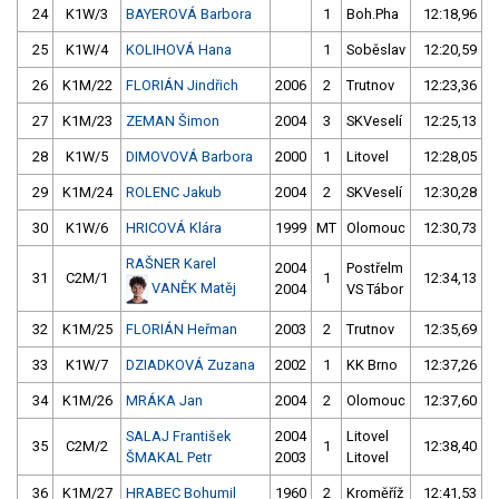
24
K1W/3
BAYEROVÁ Barbora
1
Boh.Pha
12:18,96
25
K1W/4
KOLIHOVÁ Hana
1
Soběslav
12:20,59
26
K1M/22
FLORIÁN Jindřich
2006
2
Trutnov
12:23,36
27
K1M/23
ZEMAN Šimon
2004
3
SKVeselí
12:25,13
28
K1W/5
DIMOVOVÁ Barbora
2000
1
Litovel
12:28,05
29
K1M/24
ROLENC Jakub
2004
2
SKVeselí
12:30,28
30
K1W/6
HRICOVÁ Klára
1999
MT
Olomouc
12:30,73
RAŠNER Karel
2004
Postřelm
31
C2M/1
1
12:34,13
VANĚK Matěj
2004
VS Tábor
32
K1M/25
FLORIÁN Heřman
2003
2
Trutnov
12:35,69
33
K1W/7
DZIADKOVÁ Zuzana
2002
1
KK Brno
12:37,26
34
K1M/26
MRÁKA Jan
2004
2
Olomouc
12:37,60
SALAJ František
2004
Litovel
35
C2M/2
1
12:38,40
ŠMAKAL Petr
2003
Litovel
36
K1M/27
HRABEC Bohumil
1960
2
Kroměříž
12:41,53