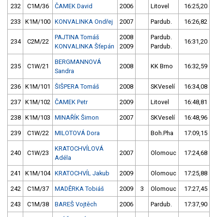
232
C1M/36
ČAMEK David
2006
Litovel
16:25,20
233
K1M/100
KONVALINKA Ondřej
2007
Pardub.
16:26,82
PAJTINA Tomáš
2008
Pardub.
234
C2M/22
16:31,20
KONVALINKA Šťepán
2009
Pardub.
BERGMANNOVÁ
235
C1W/21
2008
KK Brno
16:32,59
Sandra
236
K1M/101
ŠIŠPERA Tomáš
2008
SKVeselí
16:34,08
237
K1M/102
ČAMEK Petr
2009
Litovel
16:48,81
238
K1M/103
MINAŘÍK Šimon
2007
SKVeselí
16:48,96
239
C1W/22
MILOTOVÁ Dora
Boh.Pha
17:09,15
KRATOCHVÍLOVÁ
240
C1W/23
2007
Olomouc
17:24,68
Adéla
241
K1M/104
KRATOCHVÍL Jakub
2009
Olomouc
17:25,88
242
C1M/37
MADĚRKA Tobiáš
2009
3
Olomouc
17:27,45
243
C1M/38
BAREŠ Vojtěch
2006
Pardub.
17:37,90