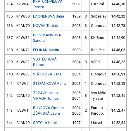
KRATOCHVÍLOVÁ
134
C1W/4
2003
1
Č.Kruml.
14:40,16
Tereza
135
K1W/30
LAGNEROVÁ Jana
1959
3
Soběslav
14:42,32
136
K1M/70
NOVÁK Tobiáš
2008
3
Olomouc
14:42,73
BERGMANNOVÁ
137
K1W/31
2008
3
KK Brno
14:45,90
Sandra
138
K1M/71
PELIKÁN Martin
2009
Boh.Pha
14:46,05
VOJTĚCHOVÁ
139
K1W/32
2004
3
VSDK
14:48,22
Barbora
140
K1W/33
STŘÍLKOVÁ Jana
2004
Olomouc
14:50,91
141
C1W/5
ŠTĚPÁNKOVÁ Petra
2001
1
Olomouc
14:52,13
ZRZAVÝ Jakub
2005
Vys.Mýto
142
C2M/15
3
14:52,45
VIRAGH Tomáš
2004
Týniště
BUNDOVÁ Simona
2004
Pardub.
143
C2W/1
2
14:52,47
ŽĎÁRSKÁ Laura
2006
Pardub.
144
C1M/19
ŠOTOLA Karel
1997
Litovel
14:52,54