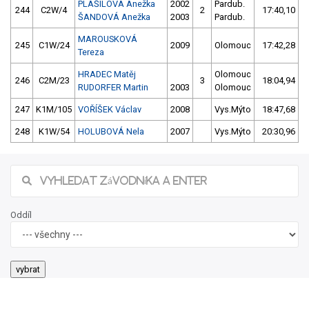
PLÁŠILOVÁ Anežka
2002
Pardub.
244
C2W/4
2
17:40,10
ŠANDOVÁ Anežka
2003
Pardub.
MAROUSKOVÁ
245
C1W/24
2009
Olomouc
17:42,28
Tereza
HRADEC Matěj
Olomouc
246
C2M/23
3
18:04,94
RUDORFER Martin
2003
Olomouc
247
K1M/105
VOŘÍŠEK Václav
2008
Vys.Mýto
18:47,68
248
K1W/54
HOLUBOVÁ Nela
2007
Vys.Mýto
20:30,96
Oddíl