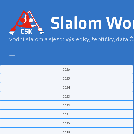
vodní slalom a sjezd: výsledky, žebříčky, data
2026
2025
2024
2023
2022
2021
2020
2019