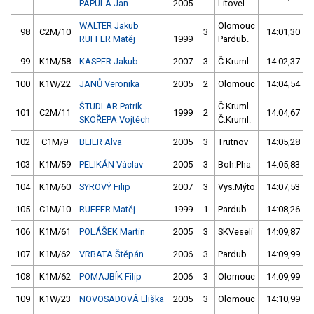
PAPULA Jan
2005
Litovel
WALTER Jakub
Olomouc
98
C2M/10
3
14:01,30
RUFFER Matěj
1999
Pardub.
99
K1M/58
KASPER Jakub
2007
3
Č.Kruml.
14:02,37
100
K1W/22
JANŮ Veronika
2005
2
Olomouc
14:04,54
ŠTUDLAR Patrik
Č.Kruml.
101
C2M/11
1999
2
14:04,67
SKOŘEPA Vojtěch
Č.Kruml.
102
C1M/9
BEIER Alva
2005
3
Trutnov
14:05,28
103
K1M/59
PELIKÁN Václav
2005
3
Boh.Pha
14:05,83
104
K1M/60
SYROVÝ Filip
2007
3
Vys.Mýto
14:07,53
105
C1M/10
RUFFER Matěj
1999
1
Pardub.
14:08,26
106
K1M/61
POLÁŠEK Martin
2005
3
SKVeselí
14:09,87
107
K1M/62
VRBATA Štěpán
2006
3
Pardub.
14:09,99
108
K1M/62
POMAJBÍK Filip
2006
3
Olomouc
14:09,99
109
K1W/23
NOVOSADOVÁ Eliška
2005
3
Olomouc
14:10,99