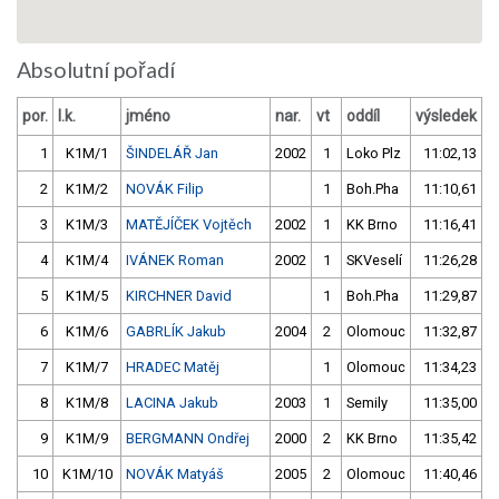
Absolutní pořadí
por.
l.k.
jméno
nar.
vt
oddíl
výsledek
1
K1M/1
ŠINDELÁŘ Jan
2002
1
Loko Plz
11:02,13
2
K1M/2
NOVÁK Filip
1
Boh.Pha
11:10,61
3
K1M/3
MATĚJÍČEK Vojtěch
2002
1
KK Brno
11:16,41
4
K1M/4
IVÁNEK Roman
2002
1
SKVeselí
11:26,28
5
K1M/5
KIRCHNER David
1
Boh.Pha
11:29,87
6
K1M/6
GABRLÍK Jakub
2004
2
Olomouc
11:32,87
7
K1M/7
HRADEC Matěj
1
Olomouc
11:34,23
8
K1M/8
LACINA Jakub
2003
1
Semily
11:35,00
9
K1M/9
BERGMANN Ondřej
2000
2
KK Brno
11:35,42
10
K1M/10
NOVÁK Matyáš
2005
2
Olomouc
11:40,46