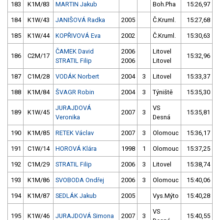
183
K1M/83
MARTIN Jakub
Boh.Pha
15:26,97
184
K1W/43
JANIŠOVÁ Radka
2005
Č.Kruml.
15:27,68
185
K1W/44
KOPŘIVOVÁ Eva
2002
Č.Kruml.
15:30,63
ČAMEK David
2006
Litovel
186
C2M/17
15:32,96
STRATIL Filip
2006
Litovel
187
C1M/28
VODÁK Norbert
2004
3
Litovel
15:33,37
188
K1M/84
ŠVAGR Robin
2004
3
Týniště
15:35,30
JURAJDOVÁ
VS
189
K1W/45
2007
3
15:35,81
Veronika
Desná
190
K1M/85
RETEK Václav
2007
3
Olomouc
15:36,17
191
C1W/14
HOROVÁ Klára
1998
1
Olomouc
15:37,25
192
C1M/29
STRATIL Filip
2006
3
Litovel
15:38,74
193
K1M/86
SVOBODA Ondřej
2006
3
Olomouc
15:40,06
194
K1M/87
SEDLÁK Jakub
2005
Vys.Mýto
15:40,28
VS
195
K1W/46
JURAJDOVÁ Simona
2007
3
15:40,55