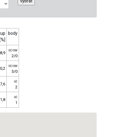
tup
body
[%]
OČ/OM
8,9
2/0
OČ/OM
0,2
3/0
OČ
7,6
2
OČ
1,8
1