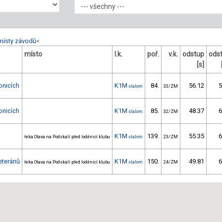
místy závodů
<
místo
l.k.
poř.
v.k.
odstup
ods
[s]
onicích
K1M
84.
56.12
5
slalom
33/ZM
onicích
K1M
85.
48.37
6
slalom
32/ZM
K1M
139.
55.35
6
řeka Otava na Podskalí před loděnicí klubu
slalom
23/ZM
eteránů
K1M
150.
49.81
6
řeka Otava na Podskalí před loděnicí klubu
slalom
24/ZM