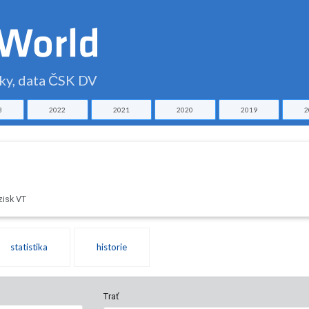
čky, data ČSK DV
3
2022
2021
2020
2019
2
zisk VT
statistika
historie
Trať