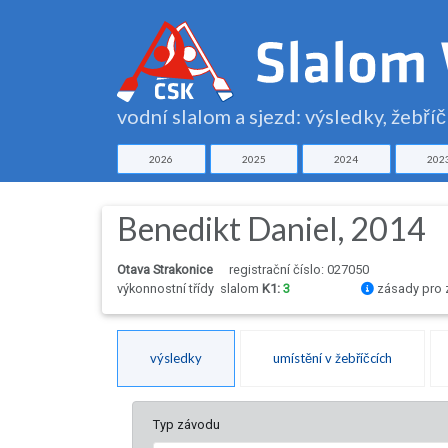
vodní slalom a sjezd: výsledky, žebří
2026
2025
2024
202
Benedikt Daniel, 2014
Otava Strakonice
registrační číslo: 027050
výkonnostní třídy
slalom
K1:
3
zásady pro 
výsledky
umístění v žebříčcích
Typ závodu