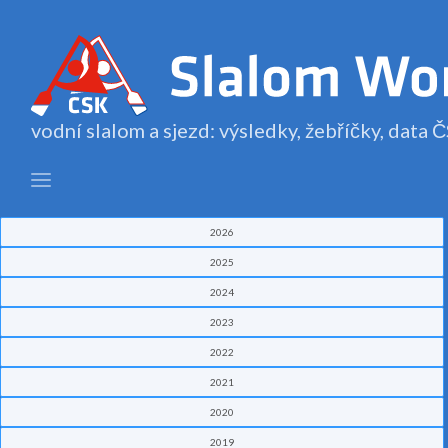
vodní slalom a sjezd: výsledky, žebříčky, data
2026
2025
2024
2023
2022
2021
2020
2019