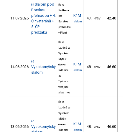
Slalom pod
84
Řeka
Borskou
Radbuza
přehradou + 4.
K1M
pod
11.07.2026
43.
42.40
43,4
4/SV
ČP veteránů +
Borskou
slalom
5. ČP
přehradou
předžáků
v Plzni
Řeka
Loučná ve
Vysokém
Mýtě v
66
K1M
úseku
14.06.2026
Vysokomýtský
48.
46.60
45,9
3/SV
loděnice
slalom
slalom
za
Tyršovou
veřejnou
plovárnou
Řeka
Loučná ve
Vysokém
Mýtě v
65
K1M
úseku
13.06.2026
Vysokomýtský
48.
46.60
45,9
3/SV
loděnice
slalom