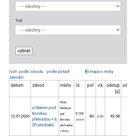
Trať
řadit:
podle závodu
podle pořadí
mapa s místy
závodů
<
datum
závod
místo
l.k.
poř.
v.k.
odstup
odstup
[s]
[%]
Řeka
Slalom pod
85
Radbuza
Borskou
K1M
pod
12.07.2026
40.
43.58
42,5
3/SV
přehradou + 6.
Borskou
slalom
ČP předžáků
přehradou
v Plzni