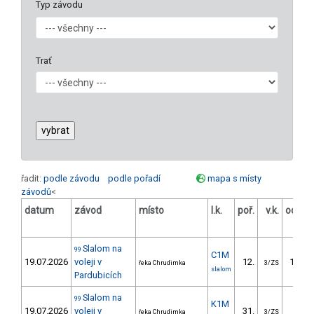
Typ závodu
Trať
řadit:
podle závodu
podle pořadí
mapa s místy
závodů
<
datum
závod
místo
l.k.
poř.
v.k.
odstu
[s
Slalom na
99
C1M
19.07.2026
voleji v
12.
102.4
řeka Chrudimka
3/ZS
slalom
Pardubicích
Slalom na
99
K1M
19.07.2026
voleji v
31.
63.7
řeka Chrudimka
3/ZS