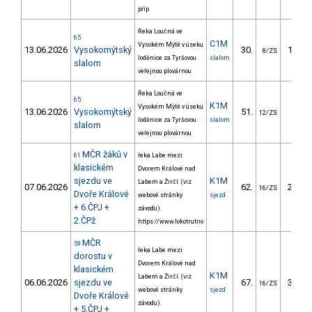
příp
Řeka Loučná ve
65
C1M
Vysokém Mýtě v úseku
13.06.2026
Vysokomýtský
30.
142.1
8/ZS
loděnice za Tyršovou
slalom
slalom
veřejnou plovárnou
Řeka Loučná ve
65
K1M
Vysokém Mýtě v úseku
13.06.2026
Vysokomýtský
51.
50.8
12/ZS
loděnice za Tyršovou
slalom
slalom
veřejnou plovárnou
MČR žáků v
61
řeka Labe mezi
klasickém
Dvorem Králové nad
sjezdu ve
K1M
Labem a Žirčí. (viz
07.06.2026
62.
258.7
16/ZS
Dvoře Králové
webové stránky
sjezd
+ 6.ČPJ +
závodu).
2.ČPž
https://www.lokotrutno
MČR
59
řeka Labe mezi
dorostu v
Dvorem Králové nad
klasickém
K1M
Labem a Žirčí. (viz
06.06.2026
sjezdu ve
67.
301.9
16/ZS
webové stránky
sjezd
Dvoře Králové
závodu).
+ 5.ČPJ +