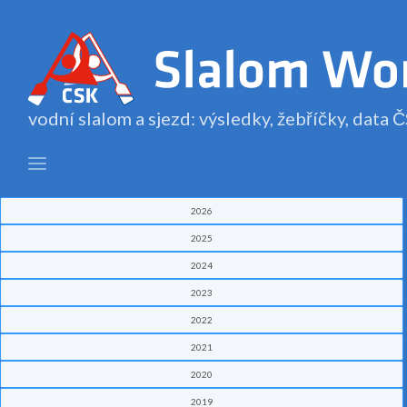
vodní slalom a sjezd: výsledky, žebříčky, data
2026
2025
2024
2023
2022
2021
2020
2019