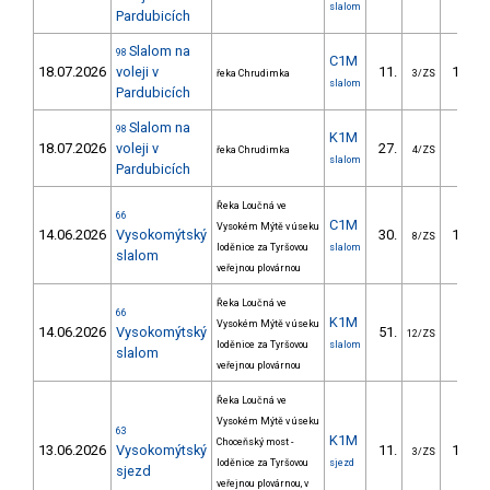
slalom
Pardubicích
Slalom na
98
C1M
18.07.2026
voleji v
11.
123.6
řeka Chrudimka
3/ZS
slalom
Pardubicích
Slalom na
98
K1M
18.07.2026
voleji v
27.
63.7
řeka Chrudimka
4/ZS
slalom
Pardubicích
Řeka Loučná ve
66
C1M
Vysokém Mýtě v úseku
14.06.2026
Vysokomýtský
30.
142.1
8/ZS
loděnice za Tyršovou
slalom
slalom
veřejnou plovárnou
Řeka Loučná ve
66
K1M
Vysokém Mýtě v úseku
14.06.2026
Vysokomýtský
51.
50.8
12/ZS
loděnice za Tyršovou
slalom
slalom
veřejnou plovárnou
Řeka Loučná ve
Vysokém Mýtě v úseku
63
K1M
Choceňský most -
13.06.2026
Vysokomýtský
11.
116.7
3/ZS
loděnice za Tyršovou
sjezd
sjezd
veřejnou plovárnou, v